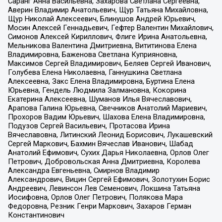
Саранг Анна Васильевна, Захарова Светлана Сергеевна,
Аверин Владимир Анатольевич, Щур Татьяна Михайловна,
Щур Николай Алексеевич, Блинушов Андрей Юрьевич,
Мосин Алексей Геннадьевич, Гефтер Валентин Михайлович,
Симонов Алексей Кириллович, Флиге Ирина Анатольевна,
Мельникова Валентина Дмитриевна, Вититинова Елена
Владимировна, Баженова Светлана Куприяновна,
Максимов Сергей Владимирович, Беляев Сергей Иванович,
Голубева Елена Николаевна, Ганнушкина Светлана
Алексеевна, Закс Елена Владимировна, Буртина Елена
Юрьевна, Гендель Людмила Залмановна, Кокорина
Екатерина Алексеевна, Шуманов Илья Вячеславович,
Арапова Галина Юрьевна, Свечников Анатолий Мариевич,
Прохоров Вадим Юрьевич, Шахова Елена Владимировна,
Подузов Сергей Васильевич, Протасова Ирина
Вячеславовна, Литинский Леонид Борисович, Лукашевский
Сергей Маркович, Бахмин Вячеслав Иванович, Шабад
Анатолий Ефимович, Сухих Дарья Николаевна, Орлов Олег
Петрович, Добровольская Анна Дмитриевна, Королева
Александра Евгеньевна, Смирнов Владимир
Александрович, Вицин Сергей Ефимович, Золотухин Борис
Андреевич, Левинсон Лев Семенович, Локшина Татьяна
Иосифовна, Орлов Олег Петрович, Полякова Мара
Федоровна, Резник Генри Маркович, Захаров Герман
Константинович