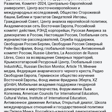
Развития, Комитет-2024, Центрально-Европейский
университет, Центр восточноевропейских и
международных исследований, Общество Сторожевой
башни, Библии и трактатов Свидетелей Иеговы,
Гражданский Совет, Центр анализа европейской политики,
Академическая сеть Восточная Европа, Российский
комитет действия, РЭНД корпорейшн, Русская Америка за
демократию в России, Настоящая Россия, Глобальная сеть
журналистов-расследователей, Служба поддержки,
Свободная Россия Берлин, Свободная Россия Северный
Рейн-Вестфалия, Фонд глобальной помощи, Антивоенный
комитет России, Russie-Libertes, La Asocicion de Rusos
Libres, Союз за возвращение Северных территорий,
Крымскотатарский Ресурсный Центр, Глобальный союз
IndustriALL, Russian Election Monitor, Article 19, Мнение
медиа, Федерация анархического черного креста, Радио
Свободная Европа, Германское общество изучения
Восточной Европы, Фонд имени Фридриха Эберта, XZ
gGmbH, Мобильная академия поддержки гендерной
демократии и миротворчества, Форум имени Льва
Копелева, American Councils for International Education,
Cultural Vistas, Institute of International Education,
Антивоенное движение Антальи, Открытый диалог, Школа
международных отношений и государственной политики
им Питера Мунка, Российско-канадский демократический