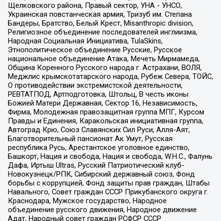
Щелковского района, Правый сектор, УНА - УНСО,
Украинская повстанческая армия, Тризуб им. Степана
Бандеры, Братство, Белый Крест, Misanthropic division,
Религиозное объединение последователей инглиизма,
Народная Социальная Инициатива, TulaSkins,
Этнополитическое объединение Русские, Русское
национальное объединение Атака, Мечеть Мирмамеда,
Община Коренного Русского народа г. Астрахани, ВОЛЯ,
Меджлис крымскотатарского народа, Рубеж Севера, ТОЙС,
О противодействии экстремистской деятельности,
РЕВТАТПОД, Артподготовка, Штольц, В честь иконы
Божией Матери Державная, Сектор 16, Независимость,
Фирма, Молодежная правозащитная группа МПГ, Курсом
Правды и Единения, Каракольская инициативная группа,
Автоград Крю, Союз Славянских Сил Руси, Алля-Аят,
Благотворительный пансионат Ак Умут, Русская
республика Русь, Арестантское уголовное единство,
Башкорт, Нация и свобода, Нация и свобода, W.H.С., Фалунь
Дафа, Иртыш Ultras, Русский Патриотический клуб-
Новокузнецк/РПК, Сибирский державный союз, Фонд
борьбы с коррупцией, Фонд защиты прав граждан, Штабы
Навального, Совет граждан СССР Прикубанского округа г.
Краснодара, Мужское государство, Народное
объединение русского движения, Народное движение
Адат, Народный совет граждан РСФСР СССР