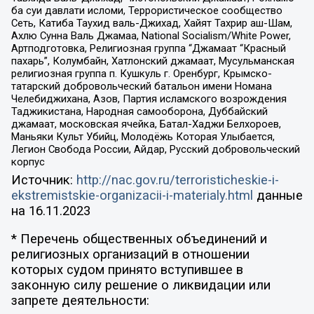
ба суи давлати исломи, Террористическое сообщество
Сеть, Катиба Таухид валь-Джихад, Хайят Тахрир аш-Шам,
Ахлю Сунна Валь Джамаа, National Socialism/White Power,
Артподготовка, Религиозная группа “Джамаат “Красный
пахарь”, Колумбайн, Хатлонский джамаат, Мусульманская
религиозная группа п. Кушкуль г. Оренбург, Крымско-
татарский добровольческий батальон имени Номана
Челебиджихана, Азов, Партия исламского возрождения
Таджикистана, Народная самооборона, Дуббайский
джамаат, московская ячейка, Батал-Хаджи Белхороев,
Маньяки Культ Убийц, Молодёжь Которая Улыбается,
Легион Свобода России, Айдар, Русский добровольческий
корпус
Источник:
http://nac.gov.ru/terroristicheskie-i-
ekstremistskie-organizacii-i-materialy.html
данные
на
16.11.2023
* Перечень общественных объединений и
религиозных организаций в отношении
которых судом принято вступившее в
законную силу решение о ликвидации или
запрете деятельности: