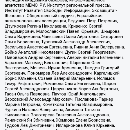
агентство МЕМО. РУ, Институт региональной прессы,
Институт Развития Свободы Информации, Экозащита!-
Женсовет, Общественный вердикт, Евразийская
антимонопольная ассоциация, Бедушев Петр Петрович,
Дзугкоева Регина Николаевна, Кривенко Сергей
Владимирович, Милославский Павел Юрьевич, Шнырова
Ольга Вадимовна, Чанышева Лилия Айратовна, Сидорович
Ольга Борисовна, Туровский Александр Алексеевич,
Васильева Анастасия Евгеньевна, Ривина Анна Валерьевна,
Бойко Анатолий Николаевич, Дугин Сергей Георгиевич,
Пивоваров Андрей Сергеевич, Аверин Виталий Евгеньевич,
Барахоев Магомед Бекханович, Шарипков Олег
Викторович, Мошель Ирина Ароновна, Шведов Григорий
Сергеевич, Пономарев Лев Александрович, Каргалицкий
Борис Юльевич, Созаев Валерий Валерьевич, Исламов
Тимур Рифгатович, Романова Ольга Евгеньевна, Щаров
Сергей Алексадрович, Цирульников Борис Альбертович,
Гасан Ольга Павловна, Паутов Юрий Анатольевич,
Верховский Александр Маркович, Пислакова-Паркер
Марина Петровна, Кочеткова Татьяна Владимировна,
Чуркина Наталья Валерьевна, Акимова Татьяна
Николаевна, Золотарева Екатерина Александровна,
Рачинский Ян Збигневич, Жемкова Елена Борисовна,
Гудков Лев Дмитриевич, Илларионова Юлия Юрьевна,