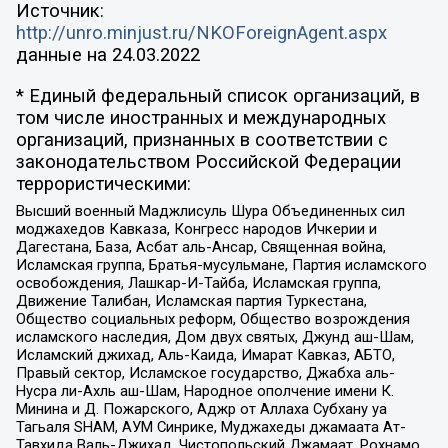
Источник:
http://unro.minjust.ru/NKOForeignAgent.aspx
данные на
24.03.2022
* Единый федеральный список организаций, в
том числе иностранных и международных
организаций, признанных в соответствии с
законодательством Российской Федерации
террористическими:
Высший военный Маджлисуль Шура Объединенных сил
моджахедов Кавказа, Конгресс народов Ичкерии и
Дагестана, База, Асбат аль-Ансар, Священная война,
Исламская группа, Братья-мусульмане, Партия исламского
освобождения, Лашкар-И-Тайба, Исламская группа,
Движение Талибан, Исламская партия Туркестана,
Общество социальных реформ, Общество возрождения
исламского наследия, Дом двух святых, Джунд аш-Шам,
Исламский джихад, Аль-Каида, Имарат Кавказ, АБТО,
Правый сектор, Исламское государство, Джабха аль-
Нусра ли-Ахль аш-Шам, Народное ополчение имени К.
Минина и Д. Пожарского, Аджр от Аллаха Субхану уа
Тагьаля SHAM, АУМ Синрике, Муджахеды джамаата Ат-
Тавхида Валь-Джихад, Чистопольский Джамаат, Рохнамо