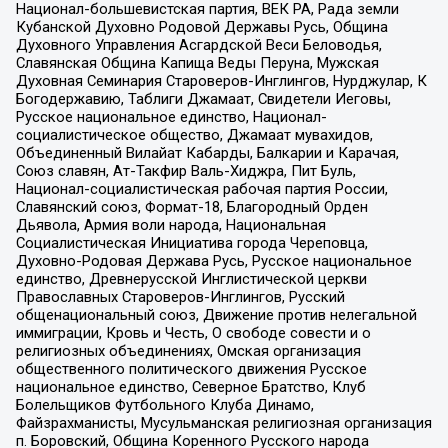
Национал-большевистская партия, ВЕК РА, Рада земли
Кубанской Духовно Родовой Державы Русь, Община
Духовного Управления Асгардской Веси Беловодья,
Славянская Община Капища Веды Перуна, Мужская
Духовная Семинария Староверов-Инглингов, Нурджулар, К
Богодержавию, Таблиги Джамаат, Свидетели Иеговы,
Русское национальное единство, Национал-
социалистическое общество, Джамаат мувахидов,
Объединенный Вилайат Кабарды, Балкарии и Карачая,
Союз славян, Ат-Такфир Валь-Хиджра, Пит Буль,
Национал-социалистическая рабочая партия России,
Славянский союз, Формат-18, Благородный Орден
Дьявола, Армия воли народа, Национальная
Социалистическая Инициатива города Череповца,
Духовно-Родовая Держава Русь, Русское национальное
единство, Древнерусской Инглистической церкви
Православных Староверов-Инглингов, Русский
общенациональный союз, Движение против нелегальной
иммиграции, Кровь и Честь, О свободе совести и о
религиозных объединениях, Омская организация
общественного политического движения Русское
национальное единство, Северное Братство, Клуб
Болельщиков Футбольного Клуба Динамо,
Файзрахманисты, Мусульманская религиозная организация
п. Боровский, Община Коренного Русского народа