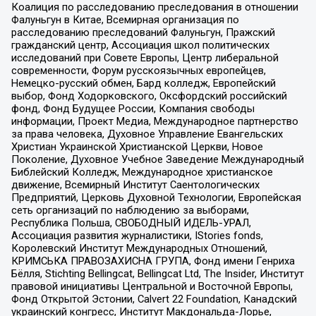
Коалиция по расследованию преследования в отношении
Фалуньгун в Китае, Всемирная организация по
расследованию преследований Фалуньгун, Пражский
гражданский центр, Ассоциация школ политических
исследований при Совете Европы, Центр либеральной
современности, Форум русскоязычных европейцев,
Немецко-русский обмен, Бард колледж, Европейский
выбор, Фонд Ходорковского, Оксфордский российский
фонд, Фонд Будущее России, Компания свободы
информации, Проект Медиа, Международное партнерство
за права человека, Духовное Управление Евангельских
Христиан Украинской Христианской Церкви, Новое
Поколение, Духовное Учебное Заведение Международный
Библейский Колледж, Международное христианское
движение, Всемирный Институт Саентологических
Предприятий, Церковь Духовной Технологии, Европейская
сеть организаций по наблюдению за выборами,
Республика Польша, СВОБОДНЫЙ ИДЕЛЬ-УРАЛ,
Ассоциация развития журналистики, IStories fonds,
Королевский Институт Международных Отношений,
КРИМСЬКА ПРАВОЗАХИСНА ГРУПА, Фонд имени Генриха
Бёлля, Stichting Bellingcat, Bellingcat Ltd, The Insider, Институт
правовой инициативы Центральной и Восточной Европы,
Фонд Открытой Эстонии, Calvert 22 Foundation, Канадский
украинский конгресс, Институт Макдональда-Лорье,