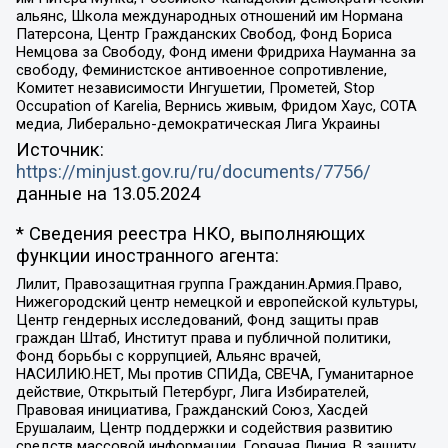
альянс, Школа международных отношений им Нормана
Патерсона, Центр Гражданских Свобод, Фонд Бориса
Немцова за Свободу, Фонд имени Фридриха Науманна за
свободу, Феминистское антивоенное сопротивление,
Комитет независимости Ингушетии, Прометей, Stop
Occupation of Karelia, Вернись живым, Фридом Хаус, СОТА
медиа, Либерально-демократическая Лига Украины
Источник:
https://minjust.gov.ru/ru/documents/7756/
данные на
13.05.2024
* Сведения реестра НКО, выполняющих
функции иностранного агента:
Лилит, Правозащитная группа Гражданин.Армия.Право,
Нижегородский центр немецкой и европейской культуры,
Центр гендерных исследований, Фонд защиты прав
граждан Штаб, Институт права и публичной политики,
Фонд борьбы с коррупцией, Альянс врачей,
НАСИЛИЮ.НЕТ, Мы против СПИДа, СВЕЧА, Гуманитарное
действие, Открытый Петербург, Лига Избирателей,
Правовая инициатива, Гражданский Союз, Хасдей
Ерушалаим, Центр поддержки и содействия развитию
средств массовой информации, Горячая Линия, В защиту