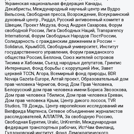
Украинская национальная федерация Канады,
Декабристы, Международный научный центр им Вудро
Вильсона, Свободная пресса, Возрождение, Всеукраинский
духовный центр , Риддл, Русский антивоенный комитет в
Швеции, Проект Медуза, Фонд Андрея Сахарова, Форум
свободной России, Лига Свободных Наций, Transparеncy
International, Форум Свободных Народов ПостРоссии,
Солидарность с гражданским движением в России –
Solidarus, КрымSOS, Свободный университет, Институт
государственного управления, Форум гражданского
общества Россия, Беллона, Союз жителей островов
Тисима и Хабомаи, Съезд народных депутатов, Гринпис
Интернешнл, Фонд борьбы с коррупцией Инк, Завет
церквей TCCN, Агора, Всемирный фонд природы, BDR
Novaja Gazeta-Europe, Алтай проект, Образовательный дом
прав человека Чернигов, Фонд Дом Прав Человека,
Белорусский дом прав человека имени Бориса Звозскова,
Дом прав человека Тбилиси, Дом прав человека Ереван,
Дом прав человека Крым, Центр дикого лосося, TVR
Studios, ТВ Дождь, Центр европейских исследований им
Вилфрида Мартенса, Сетевое объединение журналистов
расследователей, АЛЛАТРА, За свободную Россию,
Свободная Бурятия, Uralic, UnKremlin, Международная
федерация транспортных рабочих, ИстЧам Финланд,
Гудзоновский институт, Фонд Демократического