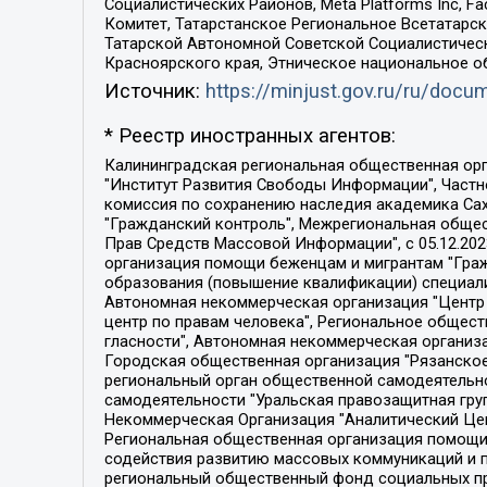
Социалистических Районов, Meta Platforms Inc, 
Комитет, Татарстанское Региональное Всетатар
Татарской Автономной Советской Социалистическ
Красноярского края, Этническое национальное о
Источник:
https://minjust.gov.ru/ru/doc
* Реестр иностранных агентов:
Калининградская региональная общественная организация "Экозащита!-Женсовет", Фонд содействия защите прав и свобод граждан "Общественный вердикт", Фонд "Институт Развития Свободы Информации", Частное учреждение "Информационное агентство МЕМО. РУ", Региональная общественная организация "Общественная комиссия по сохранению наследия академика Сахарова", Фонд поддержки свободы прессы, Санкт-Петербургская общественная правозащитная организация "Гражданский контроль", Межрегиональная общественная организация "Информационно-просветительский центр "Мемориал", Региональный Фонд "Центр Защиты Прав Средств Массовой Информации", с 05.12.2023 Фонд "Центр Защиты Прав Средств массовой информации", Региональная общественная благотворительная организация помощи беженцам и мигрантам "Гражданское содействие", Негосударственное образовательное учреждение дополнительного профессионального образования (повышение квалификации) специалистов "АКАДЕМИЯ ПО ПРАВАМ ЧЕЛОВЕКА", Свердловская региональная общественная организация "Сутяжник", Автономная некоммерческая организация "Центр независимых социологических исследований", Союз общественных объединений "Российский исследовательский центр по правам человека", Региональное общественное учреждение научно-информационный центр "МЕМОРИАЛ", Некоммерческая организация "Фонд защиты гласности", Автономная некоммерческая организация "Институт прав человека", Городская общественная организация "Екатеринбургское общество "МЕМОРИАЛ", Городская общественная организация "Рязанское историко-просветительское и правозащитное общество "Мемориал" (Рязанский Мемориал), Челябинский региональный орган общественной самодеятельности – женское общественное объединение "Женщины Евразии", Челябинский региональный орган общественной самодеятельности "Уральская правозащитная группа", Фонд содействия защите здоровья и социальной справедливости имени Андрея Рылькова, Автономная Некоммерческая Организация "Аналитический Центр Юрия Левады", Автономная некоммерческая организация социальной поддержки населения "Проект Апрель", Региональная общественная организация помощи женщинам и детям, находящимся в кризисной ситуации "Информационно-методический центр "Анна", Фонд содействия развитию массовых коммуникаций и правовому просвещению "Так-так-Так", Фонд содействия устойчивому развитию "Серебряная тайга", Свердловский региональный общественный фонд социальных проектов "Новое время", "Idel.Реалии", Кавказ.Реалии, Крым.Реалии, Телеканал Настоящее Время, Татаро-башкирская служба Радио Свобода (Azatliq Radiosi), Радио Свободная Европа/Радио Свобода (PCE/PC), "Сибирь.Реалии", "Фактограф", Благотворительный фонд помощи осужденным и их семьям, Автономная некоммерческая организация "Институт глобализации и социальных движений", Фонд "В защиту прав заключенных", Частное учреждение "Центр поддержки и содействия развитию средств массовой информации", Пензенский региональный общественный благотворительный фонд "Гражданский союз", "Север.Реалии", Некоммерческая организация Фонд "Правовая инициатива", 