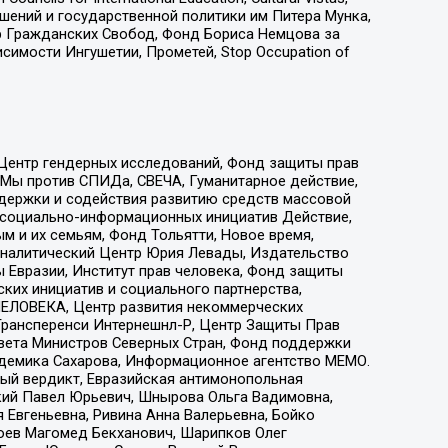
ошений и государственной политики им Питера Мунка,
 Гражданских Свобод, Фонд Бориса Немцова за
имости Ингушетии, Прометей, Stop Occupation of
 Центр гендерных исследований, Фонд защиты прав
 Мы против СПИДа, СВЕЧА, Гуманитарное действие,
ддержки и содействия развитию средств массовой
р социально-информационных инициатив Действие,
 и их семьям, Фонд Тольятти, Новое время,
, Аналитический Центр Юрия Левады, Издательство
 Евразии, Институт прав человека, Фонд защиты
ких инициатив и социального партнерства,
ЕЛОВЕКА, Центр развития некоммерческих
 Трансперенси Интернешнл-Р, Центр Защиты Прав
овета Министров Северных Стран, Фонд поддержки
адемика Сахарова, Информационное агентство МЕМО.
ый вердикт, Евразийская антимонопольная
кий Павел Юрьевич, Шнырова Ольга Вадимовна,
 Евгеньевна, Ривина Анна Валерьевна, Бойко
хоев Магомед Бекханович, Шарипков Олег