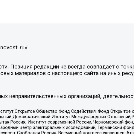
novosti.ru»
и. Позиция редакции не всегда совпадает с точко
овых материалов с настоящего сайта на иных ресу
ых неправительственных организаций, деятельнос
ститут Открытое Общество Фонд Содействия, Фонд Открытое 
альный Демократический Институт Международных Отношений,
тая Россия, Институт современной России, Черноморский фонд
родный центр электоральных исследований, Германский фонд
рсов, Свободная Россия, Всемирный конгресс украинцев, Атла