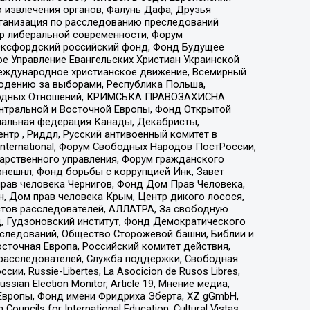
 извлечения органов, Фалунь Дафа, Друзья
рганизация по расследованию преследований
тр либеральной современности, Форум
 Оксфордский российский фонд, Фонд Будущее
е Управление Евангельских Христиан Украинской
еждународное христианское движение, Всемирный
людению за выборами, Республика Польша,
народных Отношений, КРИМСЬКА ПРАВОЗАХИСНА
ы Центральной и Восточной Европы, Фонд Открытой
иональная федерация Канады, Декабристы,
тр , Риддл, Русский антивоенный комитет в
nternational, Форум Свободных Народов ПостРоссии,
дарственного управления, Форум гражданского
рнешнл, Фонд борьбы с коррупцией Инк, Завет
прав человека Чернигов, Фонд Дом Прав Человека,
н, Дом прав человека Крым, Центр дикого лосося,
стов расследователей, АЛЛАТРА, За свободную
д, Гудзоновский институт, Фонд Демократического
сследований, Общество Сторожевой башни, Библии и
сточная Европа, Российский комитет действия,
-расследователей, Служба поддержки, Свободная
 Russie-Libertes, La Asocicion de Rusos Libres,
an Election Monitor, Article 19, Мнение медиа,
Европы, Фонд имени Фридриха Эберта, XZ gGmbH,
ls for International Education, Cultural Vistas,