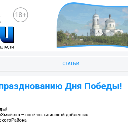
18+
СТАТЬИ
 празднованию Дня Победы!
еды!
«Змиёвка – посёлок воинской доблести»
когоРайона