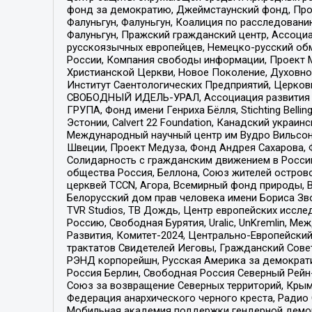
фонд за демократию, Джеймстаунский фонд, Прож
Фалуньгун, Фалуньгун, Коалиция по расследован
Фалуньгун, Пражский гражданский центр, Ассоци
русскоязычных европейцев, Немецко-русский об
России, Компания свободы информации, Проект М
Христианской Церкви, Новое Поколение, Духовн
Институт Саентологических Предприятий, Церков
СВОБОДНЫЙ ИДЕЛЬ-УРАЛ, Ассоциация развития ж
ГРУПА, Фонд имени Генриха Бёлля, Stichting Bellin
Эстонии, Calvert 22 Foundation, Канадский укра
Международный научный центр им Вудро Вильсона
Швеции, Проект Медуза, Фонд Андрея Сахарова, Ф
Солидарность с гражданским движением в России 
общества Россия, Беллона, Союз жителей острово
церквей TCCN, Агора, Всемирный фонд природы, B
Белорусский дом прав человека имени Бориса Зво
TVR Studios, ТВ Дождь, Центр европейских иссл
Россию, Свободная Бурятия, Uralic, UnKremlin, 
Развития, Комитет-2024, Центрально-Европейски
трактатов Свидетелей Иеговы, Гражданский Совет
РЭНД корпорейшн, Русская Америка за демократи
Россия Берлин, Свободная Россия Северный Рейн-В
Союз за возвращение Северных территорий, Крымско
Федерация анархического черного креста, Радио
Мобильная академия поддержки гендерной демократи