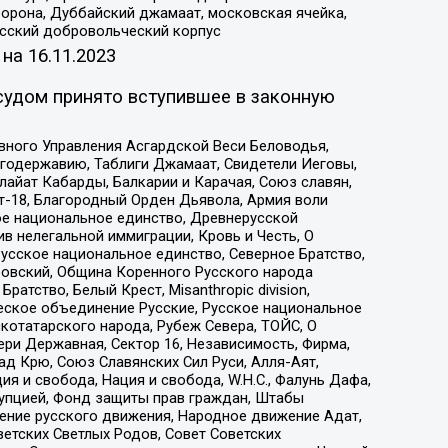
орона, Дуббайский джамаат, московская ячейка,
усский добровольческий корпус
 на
16.11.2023
судом принято вступившее в законную
вного Управления Асгардской Веси Беловодья,
годержавию, Таблиги Джамаат, Свидетели Иеговы,
айат Кабарды, Балкарии и Карачая, Союз славян,
т-18, Благородный Орден Дьявола, Армия воли
ое национальное единство, Древнерусской
 нелегальной иммиграции, Кровь и Честь, О
усское национальное единство, Северное Братство,
ровский, Община Коренного Русского народа
атство, Белый Крест, Misanthropic division,
еское объединение Русские, Русское национальное
котатарского народа, Рубеж Севера, ТОЙС, О
ри Державная, Сектор 16, Независимость, Фирма,
д Крю, Союз Славянских Сил Руси, Алля-Аят,
я и свобода, Нация и свобода, W.H.С., Фалунь Дафа,
рупцией, Фонд защиты прав граждан, Штабы
ение русского движения, Народное движение Адат,
етских Светлых Родов, Совет Советских