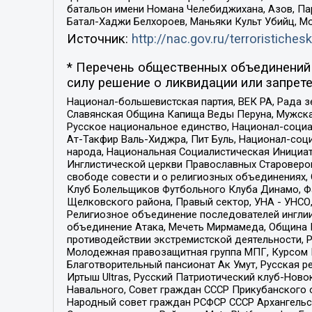
батальон имени Номана Челебиджихана, Азов, Па
Батал-Хаджи Белхороев, Маньяки Культ Убийц, М
Источник:
http://nac.gov.ru/terroristichesk
* Перечень общественных объединений 
силу решение о ликвидации или запрете
Национал-большевистская партия, ВЕК РА, Рада 
Славянская Община Капища Веды Перуна, Мужская
Русское национальное единство, Национал-социа
Ат-Такфир Валь-Хиджра, Пит Буль, Национал-соц
народа, Национальная Социалистическая Инициат
Инглистической церкви Православных Староверов
свободе совести и о религиозных объединениях,
Клуб Болельщиков Футбольного Клуба Динамо, Фа
Щелковского района, Правый сектор, УНА - УНСО, У
Религиозное объединение последователей инглии
объединение Атака, Мечеть Мирмамеда, Община К
противодействии экстремистской деятельности, 
Молодежная правозащитная группа МПГ, Курсом П
Благотворительный пансионат Ак Умут, Русская ре
Иртыш Ultras, Русский Патриотический клуб-Нов
Навального, Совет граждан СССР Прикубанского 
Народный совет граждан РСФСР СССР Архангельск