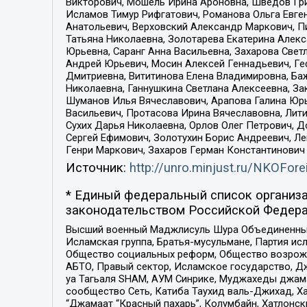
Викторович, Мошель Ирина Ароновна, Шведов Гри
Исламов Тимур Рифгатович, Романова Ольга Евге
Анатольевич, Верховский Александр Маркович, П
Татьяна Николаевна, Золотарева Екатерина Алек
Юрьевна, Саранг Анна Васильевна, Захарова Свет
Андрей Юрьевич, Мосин Алексей Геннадьевич, Ге
Дмитриевна, Вититинова Елена Владимировна, Ба
Николаевна, Ганнушкина Светлана Алексеевна, За
Шуманов Илья Вячеславович, Арапова Галина Юрь
Васильевич, Протасова Ирина Вячеславовна, Лит
Сухих Дарья Николаевна, Орлов Олег Петрович, 
Сергей Ефимович, Золотухин Борис Андреевич, Л
Генри Маркович, Захаров Герман Константинович
Источник:
http://unro.minjust.ru/NKOFore
* Единый федеральный список организа
законодательством Российской Федера
Высший военный Маджлисуль Шура Объединенных с
Исламская группа, Братья-мусульмане, Партия ис
Общество социальных реформ, Общество возрожд
АБТО, Правый сектор, Исламское государство, Д
уа Тагьаля SHAM, АУМ Синрике, Муджахеды джама
сообщество Сеть, Катиба Таухид валь-Джихад, Хай
“Джамаат “Красный пахарь”, Колумбайн, Хатлонск