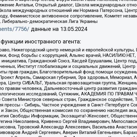
ое движение Антальи, Открытый диалог, Школа международных отн
Школа международных отношений им Нормана Патерсона, Центр
ду, Феминистское антивоенное сопротивление, Комитет независ
а, Либерально-демократическая Лига Украины
uments/7756/
данные на
13.05.2024
функции иностранного агента:
раво, Нижегородский центр немецкой и европейской культуры,
тики, Фонд борьбы с коррупцией, Альянс врачей, НАСИЛИЮ.НЕТ,
я инициатива, Гражданский Союз, Хасдей Ерушалаим, Центр по
юченных, Институт глобализации и социальных движений, Цент
ты прав граждан, Благотворительный фонд помощи осужденным
а, Проект Апрель, Самарская губерния, Эра здоровья, Мемориал
ера, Центр СИБАЛЬТ, Уральская правозащитная группа, Женщины
по правам человека, Дальневосточный центр развития гражданс
ологических исследований, Сутяжник, АКАДЕМИЯ ПО ПРАВАМ Ч
е Совета Министров северных стран, Гражданское содействие,
я прессы - Сибирь, Частное учреждение в Санкт-Петербурге С
 и Закон, Общественная комиссия по сохранению наследия ак
звития Свободы Информации, Экозащита!-Женсовет, Общественн
Регина Николаевна, Кривенко Сергей Владимирович, Милославс
совна, Туровский Александр Алексеевич, Васильева Анастасия
Пивоваров Андрей Сергеевич, Аверин Виталий Евгеньевич, Бара