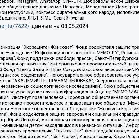
Facebook, Instagram, WhatsApp, СИЧ-С14, Добровольческое Движ
ское общественное движение, Невоград, Молодежное Демократ
ой Республики, Конгресс ойрат-калмыцкого народа, Исполнит
бъединение, ЛГБТ, Я.МЫ Сергей Фургал
uments/7822/
данные на
03.05.2024
Общество с ограниченной ответственностью "Радио Свободная Европа/Радио Свобода", Чешское информационное агентство "MEDIUM-ORIENT", Красноярская региональная общественная организация "Мы против СПИДа", Камалягин Денис Николаевич, Маркелов Сергей Евгеньевич, Пономарев Лев Александрович, Савицкая Людмила Алексеевна, Автономная некоммерческая организация "Центр по работе с проблемой насилия "НАСИЛИЮ.НЕТ", Межрегиональный профессиональный союз работников здравоохранения "Альянс врачей", Юридическое лицо, зарегистрированное в Латвийской Республике, SIA "Medusa Project" (регистрационный номер 40103797863, дата регистрации 10.06.2014), Некоммерческая организация "Фонд по борьбе с коррупцией", Автономная некоммерческая организация "Институт права и публичной политики", Баданин Роман Сергеевич, Гликин Максим Александрович, Железнова Мария Михайловна, Лукьянова Юлия Сергеевна, Маетная Елизавета Витальевна, Маняхин Петр Борисович, Чуракова Ольга Владимировна, Ярош Юлия Петровна, Юридическое лицо "The Insider SIA", зарегистрированное в Риге, Латвийская Республика (дата регистрации 26.06.2015), являющееся администратором доменного имени интернет-издания "The Insider SIA", https://theins.ru, Постернак Алексей Евгеньевич, Рубин Михаил Аркадьевич, Анин Роман Александрович, Юридическое лицо Istories fonds, зарегистрированное в Латвийской Республике (регистрационный номер 50008295751, дата регистрации 24.02.2020), Великовский Дмитрий Александрович, Долинина Ирина Николаевна, Мароховская Алеся Алексеевна, Шлейнов Роман Юрьевич, Шмагун Олеся Валентиновна, Общество с ограниченной ответственностью "Альтаир 2021", Общество с ограниченной ответственностью "Вега 2021", Общество с ограниченной ответственностью "Главный редактор 2021", Общество с ограниченной ответственностью "Ромашки монолит", Важенков Артем Валерьевич, Ивановская областная общественная организация "Центр гендерных исследований", Гурман Юрий Альбертович, Медиапроект "ОВД-Инфо", Егоров Владимир Владимирович, Жилинский Владимир Александрович, Общество с ограниченной ответственностью "ЗП", Иванова София Юрьевна, Карезина Инна Павловна, Кильтау Екатерина Викторовна, Петров Алексей Викторович, Пискунов Сергей Евгеньевич, Смирнов Сергей Сергеевич, Тихонов Михаил Сергеевич, Общество с ограниченной ответственностью "ЖУРНАЛИСТ-ИНОСТРАННЫЙ АГЕНТ", Арапова Галина Юрьевна, Вольтская Татьяна Анатольевна, Американская компания "Mason G.E.S. Anonymous Foundation" (США), являющаяся владельцем интернет-издания https://mnews.world/, Компания "Stichting Bellingcat", зарегистрированная в Нидерландах (дата регистрации 11.07.2018), Захаров Андрей Вячеславович, Клепиковская Екатерина Дмитриевна, Общество с ограниченной ответственностью "МЕМО", Перл Роман Александрович, Симонов Евгений Алексеевич, Соловьева Елена Анатольевна, Сотников Даниил Владимирович, Сурначева Елизавета Дмитриевна, Автономная некоммерческая организация по защите прав человека и информированию населения "Якутия – Наше Мнение", Общество с ограниченной ответственностью "Москоу диджитал медиа", с 26.01.2023 Общество с ограниченной ответственностью "Чайка Белые сады", Ветошкина Валерия Валерьевна, Заговора Максим Александрович, Межрегиональное общественное движение "Российская ЛГБТ - сеть", Оленичев Максим Владимирович, Павлов Иван Юрьевич, Скворцова Елена Сергеевна, Общество с ограниченной ответственностью "Как бы инагент", Кочетков Игорь Викторович, Общество с ограниченной ответственностью "Честные выборы", Еланчик Олег Александрович, Общество с ограниченной ответственностью "Нобелевский призыв", Гималова Регина Эмилевна, Григорьев Андрей Валерьевич, Григорьева Алина Александровна, Ассоциация по содействию защите прав призывников, альтернативнослужащих и военнослужащих "Правозащитная группа "Гражданин.Армия.Право", Хисамова Регина Фаритовна, Автономная некоммерческая организация по реализа