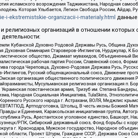
ртия исламского возрождения Таджикистана, Народная самооб
олодёжь Которая Улыбается, Легион Свобода России, Айдар, Р
ie-i-ekstremistskie-organizacii-i-materialy.html
данные
и религиозных организаций в отношении которых 
 деятельности:
земли Кубанской Духовно Родовой Державы Русь, Община Духо
 Духовная Семинария Староверов-Инглингов, Нурджулар, К Бо
листическое общество, Джамаат мувахидов, Объединенный Вил
иалистическая рабочая партия России, Славянский союз, Форма
ива города Череповца, Духовно-Родовая Держава Русь, Русск
-Инглингов, Русский общенациональный союз, Движение против
 Омская организация общественного политического движения Р
йзрахманисты, Мусульманская религиозная организация п. Бо
краинская повстанческая армия, Тризуб им. Степана Бандеры, Бр
зма, Народная Социальная Инициатива, TulaSkins, Этнополитич
оренного Русского народа г. Астрахани, ВОЛЯ, Меджлис крымс
РЕВТАТПОД, Артподготовка, Штольц, В честь иконы Божией Мате
равды и Единения, Каракольская инициативная группа, Автогра
спублика Русь, Арестантское уголовное единство, Башкорт, Наци
окузнецк/РПК, Сибирский державный союз, Фонд борьбы с кор
округа г. Краснодара, Мужское государство, Народное объедин
ой области, Проект Штурм, Граждане СССР, Держава Союз Сов