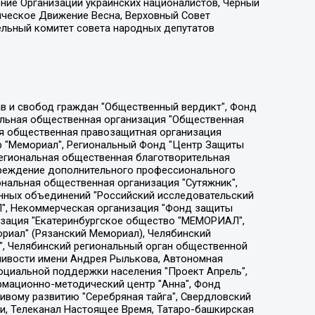
ение Организации украинских националистов, Черный
ическое Движение Весна, Верховный Совет
ельный комитет совета народных депутатов
ции социально-правовых программ "Лилит", Дальневосточное общественное движение "Маяк", Санкт-Петербургская ЛГБТ-инициативная группа "Выход", Инициативная группа ЛГБТ+ "Реверс", Алексеев Андрей Викторович, Бекбулатова Таисия Львовна, Беляев Иван Михайлович, Владыкина Елена Сергеевна, Гельман Марат Александрович, Никульшина Вероника Юрьевна, Толоконникова Надежда Андреевна, Шендерович Виктор Анатольевич, Общество с ограниченной ответственностью "Данное сообщение", Общество с ограниченной ответственностью Издательский дом "Новая глава", Айнбиндер Александра Александровна, Московский комьюнити-центр для ЛГБТ+инициатив, Благотворительный фонд развития филантропии, Deutsche Welle (Германия, Kurt-Schumacher-Strasse 3, 53113 Bonn), Борзунова Мария Михайловна, Воробьев Виктор Викторович, Голубева Анна Львовна, Константинова Алла Михайловна, Малкова Ирина Владимировна, Мурадов Мурад Абдулгалимович, Осетинская Елизавета Николаевна, Понасенков Евгений Николаевич, Ганапольский Матвей Юрьевич, Киселев Евгений Алексеевич, Борухович Ирина Григорьевна, Дремин Иван Тимофеевич, Дубровский Дмитрий Викторович, Красноярская региональная общественная организация поддержки и развития альтернативных образовательных технологий и межкультурных коммуникаций "ИНТЕРРА", Маяковская Екатерина Алексеевна, Фейгин Марк Захарович, Филимонов Андрей Викторович, Дзугкоева Регина Николаевна, Доброхотов Роман Александрович, Дудь Юрий Александрович, Елкин Сергей Владимирович, Кругликов Кирилл Игоревич, Сабунаева Мария Леонидовна, Семенов Алексей Владимирович, Шаинян Карен Багратович, Шульман Екатерина Михайловна, Асафьев Артур Валерьевич, Вахштайн Виктор Семенович, Венедиктов Алексей Алексеевич, Лушникова Екатерина Евгеньевна, Волков Леонид Михайлович, Невзоров Александр Глебович, Пархоменко Сергей Борисович, Сироткин Ярослав Николаевич, Кара-Мурза Владимир Владимирович, Баранова Наталья Владимировна, Гозман Леонид Яковлевич, Кагарлицкий Борис Юльевич, Климарев Михаил Валерьевич, Милов Владимир Станиславович, Автономная некоммерческая организация Краснодарский центр современного искусства "Типография", Моргенштерн Алишер Тагирович, Соболь Любовь Эдуардовна, Общество с ограниченной ответственностью "ЛИЗА НОРМ", Каспаров Гарри Кимович, Ходорковский Михаил Борисович, Общество с ограниченной ответственностью "Апрельские тезисы", Данилович Ирина Брониславовна, Кашин Олег Владимирович, Петров Николай Владимирович, Пивоваров Алексей Владимирович, Соколов Михаил Владимирович, Цветкова Юлия Владимировна, Чичваркин Евгений Александрович, Комитет против пыток/Команда против пыток, Общество с ограниченной ответственностью "Первый научный", Общество с ограниченной ответственностью "Вертолет и ко", Белоцерковская Вероника Борисовна, Кац Максим Евгеньевич, Лазарева Татьяна Юрьевна, Шаведдинов Руслан Табризович, Яшин Илья Валерьевич, Общество с ограниченной ответственностью "Иноагент ААВ", Алешковский Дмитрий Петрович, Альбац Евгения Марковна, Быков Дмитрий Львович, Галямина Юлия Евгеньевна, Лойко Сергей Леонидович, Мартынов Кирилл Константинович, Медведев Сергей Александрович, Крашенинников Федор Геннадиевич, Гордеева Катерина Вл