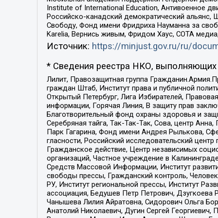
Institute of International Education, Антивоенн
Российско-канадский демократический альянс, 
Свободу, Фонд имени Фридриха Науманна за свобо
Karelia, Вернись живым, Фридом Хаус, СОТА меди
Источник:
https://minjust.gov.ru/ru/doc
* Сведения реестра НКО, выполняющих 
Лилит, Правозащитная группа Гражданин.Армия.П
граждан Штаб, Институт права и публичной поли
Открытый Петербург, Лига Избирателей, Правова
информации, Горячая Линия, В защиту прав закл
Благотворительный фонд охраны здоровья и защи
Серебряная тайга, Так-Так-Так, Сова, центр Анн
Парк Гагарина, Фонд имени Андрея Рылькова, Сф
гласности, Российский исследовательский центр 
Гражданское действие, Центр независимых соци
организаций, Частное учреждение в Калининград
Средств Массовой Информации, Институт развити
свободы прессы, Гражданский контроль, Человек
РУ, Институт региональной прессы, Институт Ра
ассоциация, Бедушев Петр Петрович, Дзугкоева 
Чанышева Лилия Айратовна, Сидорович Ольга Бори
Анатолий Николаевич, Дугин Сергей Георгиевич, 