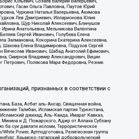
Борис Юльевич, Созаев Валерий Валерьевич,
тович, Гасан Ольга Павловна, Паутов Юрий
ровна, Чуркина Наталья Валерьевна, Акимова
 Гудков Лев Дмитриевич, Илларионова Юлия
ихайловна, Щур Николай Алексеевич, Блинушов
е Ирина Анатольевна, Мельникова Валентина
Беляев Сергей Иванович, Голубева Елена
ила Залмановна, Кокорина Екатерина Алексеевна,
, Шахова Елена Владимировна, Подузов Сергей
ин Вячеслав Иванович, Шабад Анатолий Ефимович,
вна, Смирнов Владимир Александрович, Вицин
ег Петрович, Полякова Мара Федоровна, Резник
ганизаций, признанных в соответствии с
на, База, Асбат аль-Ансар, Священная война,
ижение Талибан, Исламская партия Туркестана,
Исламский джихад, Аль-Каида, Имарат Кавказ,
 Минина и Д. Пожарского, Аджр от Аллаха Субхану
о ба суи давлати исломи, Террористическое
/White Power, Артподготовка, Религиозная группа
Оренбург, Крымско-татарский добровольческий