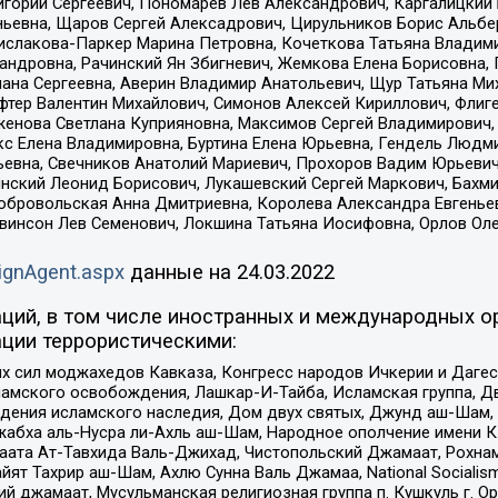
горий Сергеевич, Пономарев Лев Александрович, Каргалицкий 
ньевна, Щаров Сергей Алексадрович, Цирульников Борис Альбер
ислакова-Паркер Марина Петровна, Кочеткова Татьяна Владими
сандровна, Рачинский Ян Збигневич, Жемкова Елена Борисовна,
лана Сергеевна, Аверин Владимир Анатольевич, Щур Татьяна М
фтер Валентин Михайлович, Симонов Алексей Кириллович, Флиг
женова Светлана Куприяновна, Максимов Сергей Владимирович, 
кс Елена Владимировна, Буртина Елена Юрьевна, Гендель Людм
евна, Свечников Анатолий Мариевич, Прохоров Вадим Юрьевич
инский Леонид Борисович, Лукашевский Сергей Маркович, Бахм
Добровольская Анна Дмитриевна, Королева Александра Евгенье
евинсон Лев Семенович, Локшина Татьяна Иосифовна, Орлов Ол
ignAgent.aspx
данные на
24.03.2022
ций, в том числе иностранных и международных ор
ции террористическими:
ил моджахедов Кавказа, Конгресс народов Ичкерии и Дагеста
ламского освобождения, Лашкар-И-Тайба, Исламская группа, Дв
ения исламского наследия, Дом двух святых, Джунд аш-Шам, 
жабха аль-Нусра ли-Ахль аш-Шам, Народное ополчение имени К.
ата Ат-Тавхида Валь-Джихад, Чистопольский Джамаат, Рохнам
ят Тахрир аш-Шам, Ахлю Сунна Валь Джамаа, National Socialism
ий джамаат, Мусульманская религиозная группа п. Кушкуль г. 