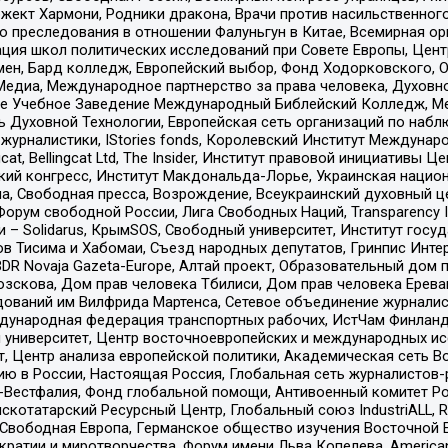
ект Хармони, Родники дракона, Врачи против насильственного
ию преследования в отношении Фалуньгун в Китае, Всемирная о
ация школ политических исследований при Совете Европы, Цен
мен, Бард колледж, Европейский выбор, Фонд Ходорковского,
едиа, Международное партнерство за права человека, Духовно
ое Учебное Заведение Международный Библейский Колледж, М
ь Духовной Технологии, Европейская сеть организаций по наб
урналистики, IStories fonds, Королевский Институт Между
gcat, Bellingcat Ltd, The Insider, Институт правовой инициатив
инский конгресс, Институт Макдональда-Лорье, Украинская нац
, Свободная пресса, Возрождение, Всеукраинский духовный цен
орум свободной России, Лига Свободных Наций, Transparеncy I
– Solidarus, КрымSOS, Свободный университет, Институт госу
в Тисима и Хабомаи, Съезд народных депутатов, Гринпис Инте
DR Novaja Gazeta-Europe, Алтай проект, Образовательный дом 
зскова, Дом прав человека Тбилиси, Дом прав человека Ерева
едований им Вилфрида Мартенса, Сетевое объединение журнали
Международная федерация транспортных рабочих, ИстЧам Финлан
й университет, Центр восточноевропейских и международных и
, Центр анализа европейской политики, Академическая сеть Во
ю в России, Настоящая Россия, Глобальная сеть журналистов
естфалия, Фонд глобальной помощи, Антивоенный комитет России,
татарский Ресурсный Центр, Глобальный союз IndustriALL, Russi
 Свободная Европа, Германское общество изучения Восточной 
и и миротворчества, Форум имени Льва Копелева, American Counci