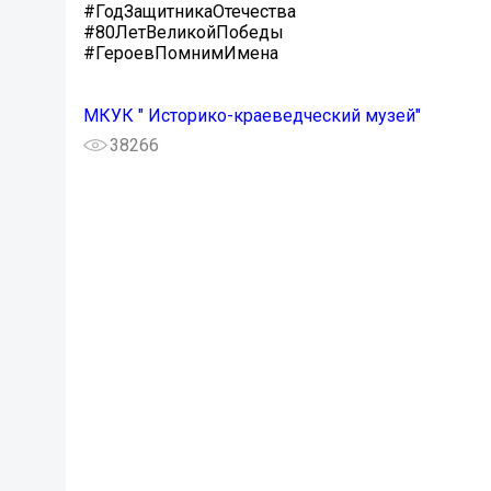
#ГодЗащитникаОтечества
#80ЛетВеликойПобеды
#ГероевПомнимИмена
МКУК " Историко-краеведческий музей"
38266