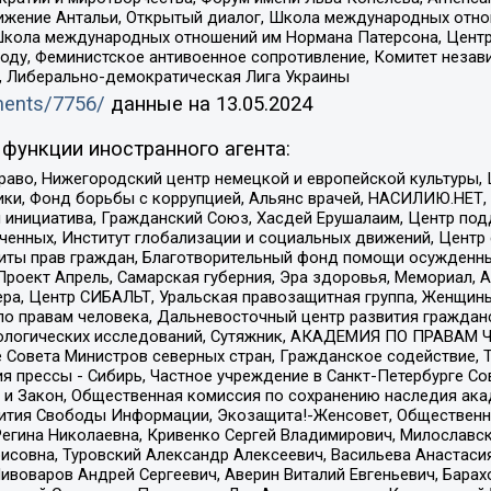
ое движение Антальи, Открытый диалог, Школа международных отн
Школа международных отношений им Нормана Патерсона, Центр
ду, Феминистское антивоенное сопротивление, Комитет независ
а, Либерально-демократическая Лига Украины
uments/7756/
данные на
13.05.2024
функции иностранного агента:
раво, Нижегородский центр немецкой и европейской культуры,
тики, Фонд борьбы с коррупцией, Альянс врачей, НАСИЛИЮ.НЕТ,
я инициатива, Гражданский Союз, Хасдей Ерушалаим, Центр по
юченных, Институт глобализации и социальных движений, Цент
ты прав граждан, Благотворительный фонд помощи осужденным
а, Проект Апрель, Самарская губерния, Эра здоровья, Мемориал
ера, Центр СИБАЛЬТ, Уральская правозащитная группа, Женщины
по правам человека, Дальневосточный центр развития гражданс
ологических исследований, Сутяжник, АКАДЕМИЯ ПО ПРАВАМ Ч
е Совета Министров северных стран, Гражданское содействие,
я прессы - Сибирь, Частное учреждение в Санкт-Петербурге С
 и Закон, Общественная комиссия по сохранению наследия ак
звития Свободы Информации, Экозащита!-Женсовет, Общественн
Регина Николаевна, Кривенко Сергей Владимирович, Милославс
совна, Туровский Александр Алексеевич, Васильева Анастасия
Пивоваров Андрей Сергеевич, Аверин Виталий Евгеньевич, Бара