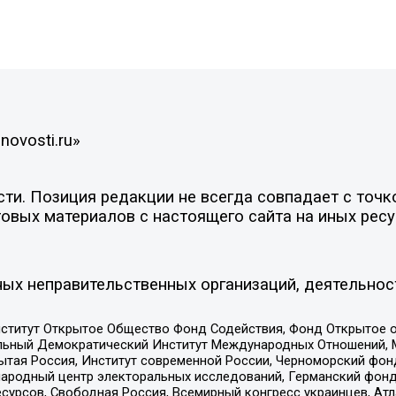
novosti.ru»
и. Позиция редакции не всегда совпадает с точко
овых материалов с настоящего сайта на иных ресу
ых неправительственных организаций, деятельнос
ститут Открытое Общество Фонд Содействия, Фонд Открытое 
альный Демократический Институт Международных Отношений,
тая Россия, Институт современной России, Черноморский фонд
родный центр электоральных исследований, Германский фонд
рсов, Свободная Россия, Всемирный конгресс украинцев, Атла