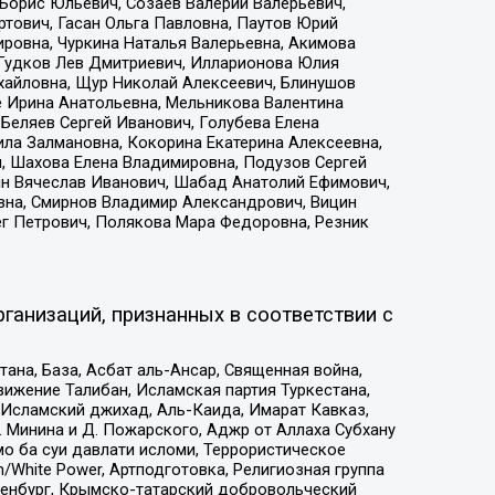
Борис Юльевич, Созаев Валерий Валерьевич,
тович, Гасан Ольга Павловна, Паутов Юрий
ровна, Чуркина Наталья Валерьевна, Акимова
 Гудков Лев Дмитриевич, Илларионова Юлия
ихайловна, Щур Николай Алексеевич, Блинушов
е Ирина Анатольевна, Мельникова Валентина
Беляев Сергей Иванович, Голубева Елена
ила Залмановна, Кокорина Екатерина Алексеевна,
, Шахова Елена Владимировна, Подузов Сергей
ин Вячеслав Иванович, Шабад Анатолий Ефимович,
вна, Смирнов Владимир Александрович, Вицин
ег Петрович, Полякова Мара Федоровна, Резник
ганизаций, признанных в соответствии с
на, База, Асбат аль-Ансар, Священная война,
ижение Талибан, Исламская партия Туркестана,
Исламский джихад, Аль-Каида, Имарат Кавказ,
 Минина и Д. Пожарского, Аджр от Аллаха Субхану
о ба суи давлати исломи, Террористическое
/White Power, Артподготовка, Религиозная группа
Оренбург, Крымско-татарский добровольческий