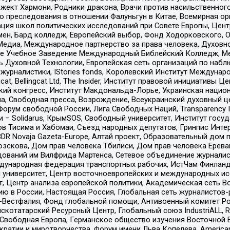
ект Хармони, Родники дракона, Врачи против насильственного
ию преследования в отношении Фалуньгун в Китае, Всемирная о
ация школ политических исследований при Совете Европы, Цен
мен, Бард колледж, Европейский выбор, Фонд Ходорковского,
едиа, Международное партнерство за права человека, Духовно
ое Учебное Заведение Международный Библейский Колледж, М
ь Духовной Технологии, Европейская сеть организаций по наб
урналистики, IStories fonds, Королевский Институт Между
gcat, Bellingcat Ltd, The Insider, Институт правовой инициатив
инский конгресс, Институт Макдональда-Лорье, Украинская нац
, Свободная пресса, Возрождение, Всеукраинский духовный цен
орум свободной России, Лига Свободных Наций, Transparеncy I
– Solidarus, КрымSOS, Свободный университет, Институт госу
в Тисима и Хабомаи, Съезд народных депутатов, Гринпис Инте
DR Novaja Gazeta-Europe, Алтай проект, Образовательный дом 
зскова, Дом прав человека Тбилиси, Дом прав человека Ерева
едований им Вилфрида Мартенса, Сетевое объединение журнали
Международная федерация транспортных рабочих, ИстЧам Финлан
й университет, Центр восточноевропейских и международных и
, Центр анализа европейской политики, Академическая сеть Во
ю в России, Настоящая Россия, Глобальная сеть журналистов
естфалия, Фонд глобальной помощи, Антивоенный комитет России,
татарский Ресурсный Центр, Глобальный союз IndustriALL, Russi
 Свободная Европа, Германское общество изучения Восточной 
и и миротворчества, Форум имени Льва Копелева, American Counci