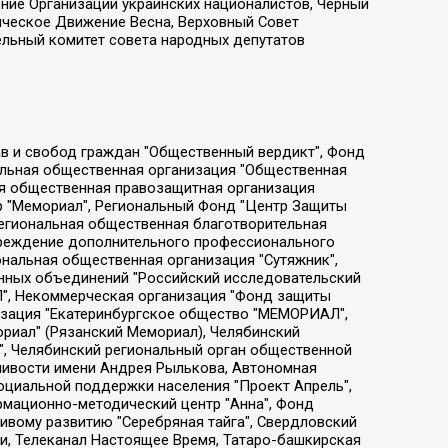
ение Организации украинских националистов, Черный
ическое Движение Весна, Верховный Совет
ельный комитет совета народных депутатов
ции социально-правовых программ "Лилит", Дальневосточное общественное движение "Маяк", Санкт-Петербургская ЛГБТ-инициативная группа "Выход", Инициативная группа ЛГБТ+ "Реверс", Алексеев Андрей Викторович, Бекбулатова Таисия Львовна, Беляев Иван Михайлович, Владыкина Елена Сергеевна, Гельман Марат Александрович, Никульшина Вероника Юрьевна, Толоконникова Надежда Андреевна, Шендерович Виктор Анатольевич, Общество с ограниченной ответственностью "Данное сообщение", Общество с ограниченной ответственностью Издательский дом "Новая глава", Айнбиндер Александра Александровна, Московский комьюнити-центр для ЛГБТ+инициатив, Благотворительный фонд развития филантропии, Deutsche Welle (Германия, Kurt-Schumacher-Strasse 3, 53113 Bonn), Борзунова Мария Михайловна, Воробьев Виктор Викторович, Голубева Анна Львовна, Константинова Алла Михайловна, Малкова Ирина Владимировна, Мурадов Мурад Абдулгалимович, Осетинская Елизавета Николаевна, Понасенков Евгений Николаевич, Ганапольский Матвей Юрьевич, Киселев Евгений Алексеевич, Борухович Ирина Григорьевна, Дремин Иван Тимофеевич, Дубровский Дмитрий Викторович, Красноярская региональная общественная организация поддержки и развития альтернативных образовательных технологий и межкультурных коммуникаций "ИНТЕРРА", Маяковская Екатерина Алексеевна, Фейгин Марк Захарович, Филимонов Андрей Викторович, Дзугкоева Регина Николаевна, Доброхотов Роман Александрович, Дудь Юрий Александрович, Елкин Сергей Владимирович, Кругликов Кирилл Игоревич, Сабунаева Мария Леонидовна, Семенов Алексей Владимирович, Шаинян Карен Багратович, Шульман Екатерина Михайловна, Асафьев Артур Валерьевич, Вахштайн Виктор Семенович, Венедиктов Алексей Алексеевич, Лушникова Екатерина Евгеньевна, Волков Леонид Михайлович, Невзоров Александр Глебович, Пархоменко Сергей Борисович, Сироткин Ярослав Николаевич, Кара-Мурза Владимир Владимирович, Баранова Наталья Владимировна, Гозман Леонид Яковлевич, Кагарлицкий Борис Юльевич, Климарев Михаил Валерьевич, Милов Владимир Станиславович, Автономная некоммерческая организация Краснодарский центр современного искусства "Типография", Моргенштерн Алишер Тагирович, Соболь Любовь Эдуардовна, Общество с ограниченной ответственностью "ЛИЗА НОРМ", Каспаров Гарри Кимович, Ходорковский Михаил Борисович, Общество с ограниченной ответственностью "Апрельские тезисы", Данилович Ирина Брониславовна, Кашин Олег Владимирович, Петров Николай Владимирович, Пивоваров Алексей Владимирович, Соколов Михаил Владимирович, Цветкова Юлия Владимировна, Чичваркин Евгений Александрович, Комитет против пыток/Команда против пыток, Общество с ограниченной ответственностью "Первый научный", Общество с ограниченной ответственностью "Вертолет и ко", Белоцерковская Вероника Борисовна, Кац Максим Евгеньевич, Лазарева Татьяна Юрьевна, Шаведдинов Руслан Табризович, Яшин Илья Валерьевич, Общество с ограниченной ответственностью "Иноагент ААВ", Алешковский Дмитрий Петрович, Альбац Евгения Марковна, Быков Дмитрий Львович, Галямина Юлия Евгеньевна, Лойко Сергей Леонидович, Мартынов Кирилл Константинович, Медведев Сергей Александрович, Крашенинников Федор Геннадиевич, Гордеева Катерина Вл