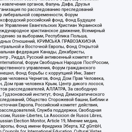
 извлечения органов, Фалунь Дафа, Друзья
рганизация по расследованию преследований
тр либеральной современности, Форум
 Оксфордский российский фонд, Фонд Будущее
е Управление Евангельских Христиан Украинской
еждународное христианское движение, Всемирный
людению за выборами, Республика Польша,
народных Отношений, КРИМСЬКА ПРАВОЗАХИСНА
ы Центральной и Восточной Европы, Фонд Открытой
иональная федерация Канады, Декабристы,
тр , Риддл, Русский антивоенный комитет в
nternational, Форум Свободных Народов ПостРоссии,
дарственного управления, Форум гражданского
рнешнл, Фонд борьбы с коррупцией Инк, Завет
прав человека Чернигов, Фонд Дом Прав Человека,
н, Дом прав человека Крым, Центр дикого лосося,
стов расследователей, АЛЛАТРА, За свободную
д, Гудзоновский институт, Фонд Демократического
сследований, Общество Сторожевой башни, Библии и
сточная Европа, Российский комитет действия,
-расследователей, Служба поддержки, Свободная
 Russie-Libertes, La Asocicion de Rusos Libres,
an Election Monitor, Article 19, Мнение медиа,
Европы, Фонд имени Фридриха Эберта, XZ gGmbH,
ls for International Education, Cultural Vistas,