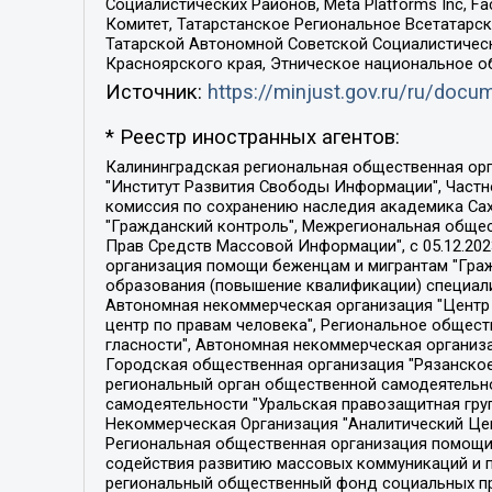
Социалистических Районов, Meta Platforms Inc, 
Комитет, Татарстанское Региональное Всетатар
Татарской Автономной Советской Социалистическ
Красноярского края, Этническое национальное о
Источник:
https://minjust.gov.ru/ru/doc
* Реестр иностранных агентов:
Калининградская региональная общественная организация "Экозащита!-Женсовет", Фонд содействия защите прав и свобод граждан "Общественный вердикт", Фонд "Институт Развития Свободы Информации", Частное учреждение "Информационное агентство МЕМО. РУ", Региональная общественная организация "Общественная комиссия по сохранению наследия академика Сахарова", Фонд поддержки свободы прессы, Санкт-Петербургская общественная правозащитная организация "Гражданский контроль", Межрегиональная общественная организация "Информационно-просветительский центр "Мемориал", Региональный Фонд "Центр Защиты Прав Средств Массовой Информации", с 05.12.2023 Фонд "Центр Защиты Прав Средств массовой информации", Региональная общественная благотворительная организация помощи беженцам и мигрантам "Гражданское содействие", Негосударственное образовательное учреждение дополнительного профессионального образования (повышение квалификации) специалистов "АКАДЕМИЯ ПО ПРАВАМ ЧЕЛОВЕКА", Свердловская региональная общественная организация "Сутяжник", Автономная некоммерческая организация "Центр независимых социологических исследований", Союз общественных объединений "Российский исследовательский центр по правам человека", Региональное общественное учреждение научно-информационный центр "МЕМОРИАЛ", Некоммерческая организация "Фонд защиты гласности", Автономная некоммерческая организация "Институт прав человека", Городская общественная организация "Екатеринбургское общество "МЕМОРИАЛ", Городская общественная организация "Рязанское историко-просветительское и правозащитное общество "Мемориал" (Рязанский Мемориал), Челябинский региональный орган общественной самодеятельности – женское общественное объединение "Женщины Евразии", Челябинский региональный орган общественной самодеятельности "Уральская правозащитная группа", Фонд содействия защите здоровья и социальной справедливости имени Андрея Рылькова, Автономная Некоммерческая Организация "Аналитический Центр Юрия Левады", Автономная некоммерческая организация социальной поддержки населения "Проект Апрель", Региональная общественная организация помощи женщинам и детям, находящимся в кризисной ситуации "Информационно-методический центр "Анна", Фонд содействия развитию массовых коммуникаций и правовому просвещению "Так-так-Так", Фонд содействия устойчивому развитию "Серебряная тайга", Свердловский региональный общественный фонд социальных проектов "Новое время", "Idel.Реалии", Кавказ.Реалии, Крым.Реалии, Телеканал Настоящее Время, Татаро-башкирская служба Радио Свобода (Azatliq Radiosi), Радио Свободная Европа/Радио Свобода (PCE/PC), "Сибирь.Реалии", "Фактограф", Благотворительный фонд помощи осужденным и их семьям, Автономная некоммерческая организация "Институт глобализации и социальных движений", Фонд "В защиту прав заключенных", Частное учреждение "Центр поддержки и содействия развитию средств массовой информации", Пензенский региональный общественный благотворительный фонд "Гражданский союз", "Север.Реалии", Некоммерческая организация Фонд "Правовая инициатива", 