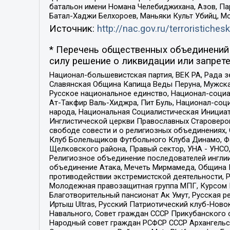
батальон имени Номана Челебиджихана, Азов, Па
Батал-Хаджи Белхороев, Маньяки Культ Убийц, М
Источник:
http://nac.gov.ru/terroristichesk
* Перечень общественных объединений 
силу решение о ликвидации или запрете
Национал-большевистская партия, ВЕК РА, Рада 
Славянская Община Капища Веды Перуна, Мужская
Русское национальное единство, Национал-социа
Ат-Такфир Валь-Хиджра, Пит Буль, Национал-соц
народа, Национальная Социалистическая Инициат
Инглистической церкви Православных Староверов
свободе совести и о религиозных объединениях,
Клуб Болельщиков Футбольного Клуба Динамо, Фа
Щелковского района, Правый сектор, УНА - УНСО, У
Религиозное объединение последователей инглии
объединение Атака, Мечеть Мирмамеда, Община К
противодействии экстремистской деятельности, 
Молодежная правозащитная группа МПГ, Курсом П
Благотворительный пансионат Ак Умут, Русская ре
Иртыш Ultras, Русский Патриотический клуб-Нов
Навального, Совет граждан СССР Прикубанского 
Народный совет граждан РСФСР СССР Архангельск