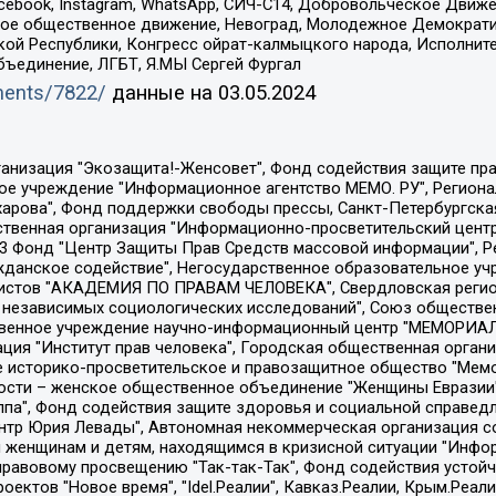
Facebook, Instagram, WhatsApp, СИЧ-С14, Добровольческое Движ
ское общественное движение, Невоград, Молодежное Демократ
ой Республики, Конгресс ойрат-калмыцкого народа, Исполнит
бъединение, ЛГБТ, Я.МЫ Сергей Фургал
uments/7822/
данные на
03.05.2024
Общество с ограниченной ответственностью "Радио Свободная Европа/Радио Свобода", Чешское информационное агентство "MEDIUM-ORIENT", Красноярская региональная общественная организация "Мы против СПИДа", Камалягин Денис Николаевич, Маркелов Сергей Евгеньевич, Пономарев Лев Александрович, Савицкая Людмила Алексеевна, Автономная некоммерческая организация "Центр по работе с проблемой насилия "НАСИЛИЮ.НЕТ", Межрегиональный профессиональный союз работников здравоохранения "Альянс врачей", Юридическое лицо, зарегистрированное в Латвийской Республике, SIA "Medusa Project" (регистрационный номер 40103797863, дата регистрации 10.06.2014), Некоммерческая организация "Фонд по борьбе с коррупцией", Автономная некоммерческая организация "Институт права и публичной политики", Баданин Роман Сергеевич, Гликин Максим Александрович, Железнова Мария Михайловна, Лукьянова Юлия Сергеевна, Маетная Елизавета Витальевна, Маняхин Петр Борисович, Чуракова Ольга Владимировна, Ярош Юлия Петровна, Юридическое лицо "The Insider SIA", зарегистрированное в Риге, Латвийская Республика (дата регистрации 26.06.2015), являющееся администратором доменного имени интернет-издания "The Insider SIA", https://theins.ru, Постернак Алексей Евгеньевич, Рубин Михаил Аркадьевич, Анин Роман Александрович, Юридическое лицо Istories fonds, зарегистрированное в Латвийской Республике (регистрационный номер 50008295751, дата регистрации 24.02.2020), Великовский Дмитрий Александрович, Долинина Ирина Николаевна, Мароховская Алеся Алексеевна, Шлейнов Роман Юрьевич, Шмагун Олеся Валентиновна, Общество с ограниченной ответственностью "Альтаир 2021", Общество с ограниченной ответственностью "Вега 2021", Общество с ограниченной ответственностью "Главный редактор 2021", Общество с ограниченной ответственностью "Ромашки монолит", Важенков Артем Валерьевич, Ивановская областная общественная организация "Центр гендерных исследований", Гурман Юрий Альбертович, Медиапроект "ОВД-Инфо", Егоров Владимир Владимирович, Жилинский Владимир Александрович, Общество с ограниченной ответственностью "ЗП", Иванова София Юрьевна, Карезина Инна Павловна, Кильтау Екатерина Викторовна, Петров Алексей Викторович, Пискунов Сергей Евгеньевич, Смирнов Сергей Сергеевич, Тихонов Михаил Сергеевич, Общество с ограниченной ответственностью "ЖУРНАЛИСТ-ИНОСТРАННЫЙ АГЕНТ", Арапова Галина Юрьевна, Вольтская Татьяна Анатольевна, Американская компания "Mason G.E.S. Anonymous Foundation" (США), являющаяся владельцем интернет-издания https://mnews.world/, Компания "Stichting Bellingcat", зарегистрированная в Нидерландах (дата регистрации 11.07.2018), Захаров Андрей Вячеславович, Клепиковская Екатерина Дмитриевна, Общество с ограниченной ответственностью "МЕМО", Перл Роман Александрович, Симонов Евгений Алексеевич, Соловьева Елена Анатольевна, Сотников Даниил Владимирович, Сурначева Елизавета Дмитриевна, Автономная некоммерческая организация по защите прав человека и информированию населения "Якутия – Наше Мнение", Общество с ограниченной ответственностью "Москоу диджитал медиа", с 26.01.2023 Общество с ограниченной ответственностью "Чайка Белые сады", Ветошкина Валерия Валерьевна, Заговора Максим Александрович, Межрегиональное общественное движение "Российская ЛГБТ - сеть", Оленичев Максим Владимирович, Павлов Иван Юрьевич, Скворцова Елена Сергеевна, Общество с ограниченной ответственностью "Как бы инагент", Кочетков Игорь Викторович, Общество с ограниченной ответственностью "Честные выборы", Еланчик Олег Александрович, Общество с ограниченной ответственностью "Нобелевский призыв", Гималова Регина Эмилевна, Григорьев Андрей Валерьевич, Григорьева Алина Александровна, Ассоциация по содействию защите прав призывников, альтернативнослужащих и военнослужащих "Правозащитная группа "Гражданин.Армия.Право", Хисамова Регина Фаритовна, Автономная некоммерческая организация по реализа