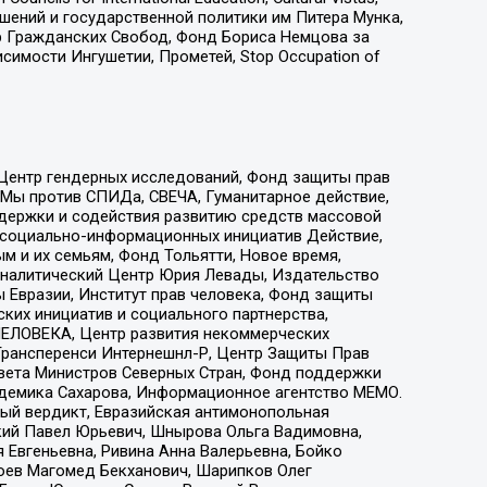
ошений и государственной политики им Питера Мунка,
 Гражданских Свобод, Фонд Бориса Немцова за
имости Ингушетии, Прометей, Stop Occupation of
 Центр гендерных исследований, Фонд защиты прав
 Мы против СПИДа, СВЕЧА, Гуманитарное действие,
ддержки и содействия развитию средств массовой
р социально-информационных инициатив Действие,
 и их семьям, Фонд Тольятти, Новое время,
, Аналитический Центр Юрия Левады, Издательство
 Евразии, Институт прав человека, Фонд защиты
ких инициатив и социального партнерства,
ЕЛОВЕКА, Центр развития некоммерческих
 Трансперенси Интернешнл-Р, Центр Защиты Прав
овета Министров Северных Стран, Фонд поддержки
адемика Сахарова, Информационное агентство МЕМО.
ый вердикт, Евразийская антимонопольная
кий Павел Юрьевич, Шнырова Ольга Вадимовна,
 Евгеньевна, Ривина Анна Валерьевна, Бойко
хоев Магомед Бекханович, Шарипков Олег