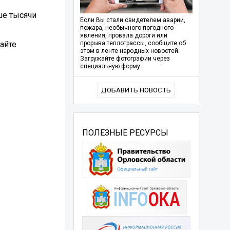
ше тысячи
Если Вы стали свидетелем аварии,
пожара, необычного погодного
явления, провала дороги или
айте
прорыва теплотрассы, сообщите об
этом в ленте народных новостей.
Загружайте фотографии через
специальную форму.
ДОБАВИТЬ НОВОСТЬ
ПОЛЕЗНЫЕ РЕСУРСЫ