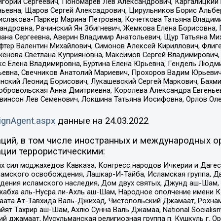
горий Сергеевич, Пономарев Лев Александрович, Каргалицкий 
ньевна, Щаров Сергей Алексадрович, Цирульников Борис Альбер
ислакова-Паркер Марина Петровна, Кочеткова Татьяна Владими
сандровна, Рачинский Ян Збигневич, Жемкова Елена Борисовна,
лана Сергеевна, Аверин Владимир Анатольевич, Щур Татьяна М
фтер Валентин Михайлович, Симонов Алексей Кириллович, Флиг
женова Светлана Куприяновна, Максимов Сергей Владимирович, 
кс Елена Владимировна, Буртина Елена Юрьевна, Гендель Людм
евна, Свечников Анатолий Мариевич, Прохоров Вадим Юрьевич
инский Леонид Борисович, Лукашевский Сергей Маркович, Бахм
Добровольская Анна Дмитриевна, Королева Александра Евгенье
евинсон Лев Семенович, Локшина Татьяна Иосифовна, Орлов Ол
ignAgent.aspx
данные на
24.03.2022
ций, в том числе иностранных и международных ор
ции террористическими:
ил моджахедов Кавказа, Конгресс народов Ичкерии и Дагеста
ламского освобождения, Лашкар-И-Тайба, Исламская группа, Дв
ения исламского наследия, Дом двух святых, Джунд аш-Шам, 
жабха аль-Нусра ли-Ахль аш-Шам, Народное ополчение имени К.
ата Ат-Тавхида Валь-Джихад, Чистопольский Джамаат, Рохнам
ят Тахрир аш-Шам, Ахлю Сунна Валь Джамаа, National Socialism
ий джамаат, Мусульманская религиозная группа п. Кушкуль г. 