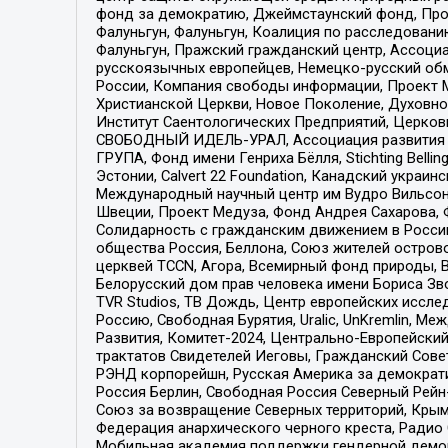
фонд за демократию, Джеймстаунский фонд, Прож
Фалуньгун, Фалуньгун, Коалиция по расследован
Фалуньгун, Пражский гражданский центр, Ассоци
русскоязычных европейцев, Немецко-русский об
России, Компания свободы информации, Проект М
Христианской Церкви, Новое Поколение, Духовн
Институт Саентологических Предприятий, Церков
СВОБОДНЫЙ ИДЕЛЬ-УРАЛ, Ассоциация развития ж
ГРУПА, Фонд имени Генриха Бёлля, Stichting Bellin
Эстонии, Calvert 22 Foundation, Канадский укра
Международный научный центр им Вудро Вильсона
Швеции, Проект Медуза, Фонд Андрея Сахарова, Ф
Солидарность с гражданским движением в России 
общества Россия, Беллона, Союз жителей острово
церквей TCCN, Агора, Всемирный фонд природы, B
Белорусский дом прав человека имени Бориса Зво
TVR Studios, ТВ Дождь, Центр европейских иссл
Россию, Свободная Бурятия, Uralic, UnKremlin, 
Развития, Комитет-2024, Центрально-Европейски
трактатов Свидетелей Иеговы, Гражданский Совет
РЭНД корпорейшн, Русская Америка за демократи
Россия Берлин, Свободная Россия Северный Рейн-В
Союз за возвращение Северных территорий, Крымско
Федерация анархического черного креста, Радио
Мобильная академия поддержки гендерной демократи