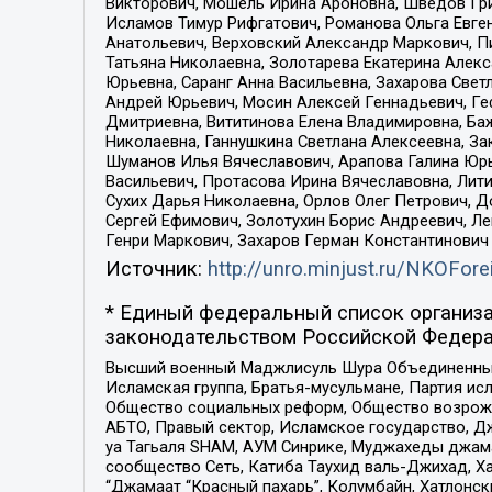
Викторович, Мошель Ирина Ароновна, Шведов Гри
Исламов Тимур Рифгатович, Романова Ольга Евге
Анатольевич, Верховский Александр Маркович, П
Татьяна Николаевна, Золотарева Екатерина Алек
Юрьевна, Саранг Анна Васильевна, Захарова Свет
Андрей Юрьевич, Мосин Алексей Геннадьевич, Ге
Дмитриевна, Вититинова Елена Владимировна, Ба
Николаевна, Ганнушкина Светлана Алексеевна, За
Шуманов Илья Вячеславович, Арапова Галина Юрь
Васильевич, Протасова Ирина Вячеславовна, Лит
Сухих Дарья Николаевна, Орлов Олег Петрович, 
Сергей Ефимович, Золотухин Борис Андреевич, Л
Генри Маркович, Захаров Герман Константинович
Источник:
http://unro.minjust.ru/NKOFore
* Единый федеральный список организа
законодательством Российской Федера
Высший военный Маджлисуль Шура Объединенных с
Исламская группа, Братья-мусульмане, Партия ис
Общество социальных реформ, Общество возрожд
АБТО, Правый сектор, Исламское государство, Д
уа Тагьаля SHAM, АУМ Синрике, Муджахеды джама
сообщество Сеть, Катиба Таухид валь-Джихад, Хай
“Джамаат “Красный пахарь”, Колумбайн, Хатлонск