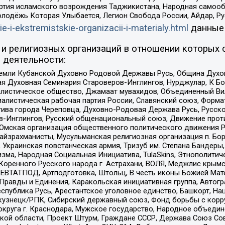
ртия исламского возрождения Таджикистана, Народная самооб
олодёжь Которая Улыбается, Легион Свобода России, Айдар, Р
ie-i-ekstremistskie-organizacii-i-materialy.html
данные
и религиозных организаций в отношении которых 
 деятельности:
земли Кубанской Духовно Родовой Державы Русь, Община Духо
 Духовная Семинария Староверов-Инглингов, Нурджулар, К Бо
листическое общество, Джамаат мувахидов, Объединенный Вил
иалистическая рабочая партия России, Славянский союз, Форма
ива города Череповца, Духовно-Родовая Держава Русь, Русск
-Инглингов, Русский общенациональный союз, Движение против
 Омская организация общественного политического движения Р
йзрахманисты, Мусульманская религиозная организация п. Бо
краинская повстанческая армия, Тризуб им. Степана Бандеры, Бр
зма, Народная Социальная Инициатива, TulaSkins, Этнополитич
оренного Русского народа г. Астрахани, ВОЛЯ, Меджлис крымс
РЕВТАТПОД, Артподготовка, Штольц, В честь иконы Божией Мате
равды и Единения, Каракольская инициативная группа, Автогра
спублика Русь, Арестантское уголовное единство, Башкорт, Наци
окузнецк/РПК, Сибирский державный союз, Фонд борьбы с кор
округа г. Краснодара, Мужское государство, Народное объедин
ой области, Проект Штурм, Граждане СССР, Держава Союз Сов