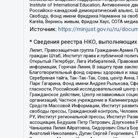
Institute of International Education, Антивоенн
Российско-канадский демократический альянс, 
Свободу, Фонд имени Фридриха Науманна за свобо
Karelia, Вернись живым, Фридом Хаус, СОТА меди
Источник:
https://minjust.gov.ru/ru/doc
* Сведения реестра НКО, выполняющих 
Лилит, Правозащитная группа Гражданин.Армия.П
граждан Штаб, Институт права и публичной поли
Открытый Петербург, Лига Избирателей, Правова
информации, Горячая Линия, В защиту прав закл
Благотворительный фонд охраны здоровья и защи
Серебряная тайга, Так-Так-Так, Сова, центр Анн
Парк Гагарина, Фонд имени Андрея Рылькова, Сф
гласности, Российский исследовательский центр 
Гражданское действие, Центр независимых соци
организаций, Частное учреждение в Калининград
Средств Массовой Информации, Институт развити
свободы прессы, Гражданский контроль, Человек
РУ, Институт региональной прессы, Институт Ра
ассоциация, Бедушев Петр Петрович, Дзугкоева 
Чанышева Лилия Айратовна, Сидорович Ольга Бори
Анатолий Николаевич, Дугин Сергей Георгиевич, 