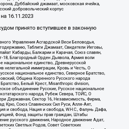
орона, Дуббайский джамаат, московская ячейка,
усский добровольческий корпус
 на
16.11.2023
судом принято вступившее в законную
вного Управления Асгардской Веси Беловодья,
годержавию, Таблиги Джамаат, Свидетели Иеговы,
айат Кабарды, Балкарии и Карачая, Союз славян,
т-18, Благородный Орден Дьявола, Армия воли
ое национальное единство, Древнерусской
 нелегальной иммиграции, Кровь и Честь, О
усское национальное единство, Северное Братство,
ровский, Община Коренного Русского народа
атство, Белый Крест, Misanthropic division,
еское объединение Русские, Русское национальное
котатарского народа, Рубеж Севера, ТОЙС, О
ри Державная, Сектор 16, Независимость, Фирма,
д Крю, Союз Славянских Сил Руси, Алля-Аят,
я и свобода, Нация и свобода, W.H.С., Фалунь Дафа,
рупцией, Фонд защиты прав граждан, Штабы
ение русского движения, Народное движение Адат,
етских Светлых Родов, Совет Советских