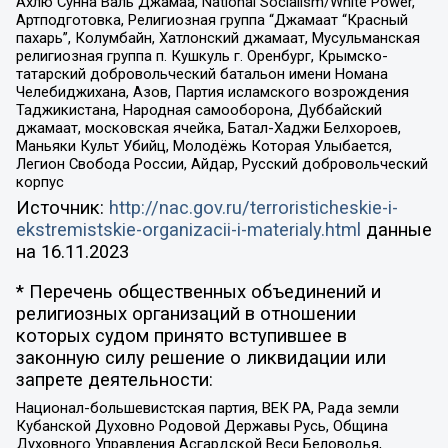
Ахлю Сунна Валь Джамаа, National Socialism/White Power,
Артподготовка, Религиозная группа “Джамаат “Красный
пахарь”, Колумбайн, Хатлонский джамаат, Мусульманская
религиозная группа п. Кушкуль г. Оренбург, Крымско-
татарский добровольческий батальон имени Номана
Челебиджихана, Азов, Партия исламского возрождения
Таджикистана, Народная самооборона, Дуббайский
джамаат, московская ячейка, Батал-Хаджи Белхороев,
Маньяки Культ Убийц, Молодёжь Которая Улыбается,
Легион Свобода России, Айдар, Русский добровольческий
корпус
Источник:
http://nac.gov.ru/terroristicheskie-i-
ekstremistskie-organizacii-i-materialy.html
данные
на
16.11.2023
* Перечень общественных объединений и
религиозных организаций в отношении
которых судом принято вступившее в
законную силу решение о ликвидации или
запрете деятельности:
Национал-большевистская партия, ВЕК РА, Рада земли
Кубанской Духовно Родовой Державы Русь, Община
Духовного Управления Асгардской Веси Беловодья,