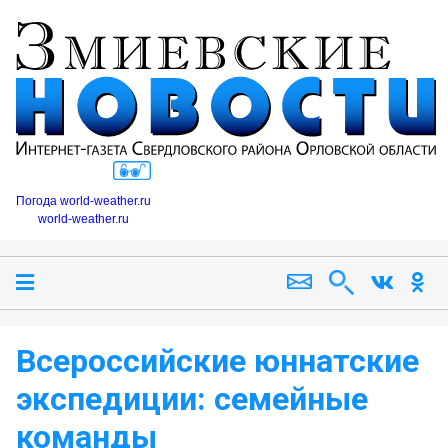
Погода world-weather.ru
world-weather.ru
Всероссийские юннатские
экспедиции: семейные
команды