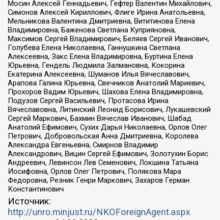
Мосин Алексей Геннадьевич, Гефтер Валентин Михайлович,
Симонов Алексей Кириллович, Флиге Ирина Анатольевна,
Мельникова Валентина Дмитриевна, Вититинова Елена
Владимировна, Баженова Светлана Куприяновна,
Максимов Сергей Владимирович, Беляев Сергей Иванович,
Голубева Елена Николаевна, Ганнушкина Светлана
Алексеевна, Закс Елена Владимировна, Буртина Елена
Юрьевна, Гендель Людмила Залмановна, Кокорина
Екатерина Алексеевна, Шуманов Илья Вячеславович,
Арапова Галина Юрьевна, Свечников Анатолий Мариевич,
Прохоров Вадим Юрьевич, Шахова Елена Владимировна,
Подузов Сергей Васильевич, Протасова Ирина
Вячеславовна, Литинский Леонид Борисович, Лукашевский
Сергей Маркович, Бахмин Вячеслав Иванович, Шабад
Анатолий Ефимович, Сухих Дарья Николаевна, Орлов Олег
Петрович, Добровольская Анна Дмитриевна, Королева
Александра Евгеньевна, Смирнов Владимир
Александрович, Вицин Сергей Ефимович, Золотухин Борис
Андреевич, Левинсон Лев Семенович, Локшина Татьяна
Иосифовна, Орлов Олег Петрович, Полякова Мара
Федоровна, Резник Генри Маркович, Захаров Герман
Константинович
Источник:
http://unro.minjust.ru/NKOForeignAgent.aspx