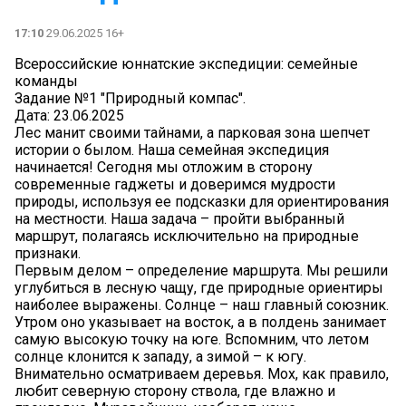
17:10
29.06.2025 16+
Всероссийские юннатские экспедиции: семейные
команды
Задание №1 "Природный компас".
Дата: 23.06.2025
Лес манит своими тайнами, а парковая зона шепчет
истории о былом. Наша семейная экспедиция
начинается! Сегодня мы отложим в сторону
современные гаджеты и доверимся мудрости
природы, используя ее подсказки для ориентирования
на местности. Наша задача – пройти выбранный
маршрут, полагаясь исключительно на природные
признаки.
Первым делом – определение маршрута. Мы решили
углубиться в лесную чащу, где природные ориентиры
наиболее выражены. Солнце – наш главный союзник.
Утром оно указывает на восток, а в полдень занимает
самую высокую точку на юге. Вспомним, что летом
солнце клонится к западу, а зимой – к югу.
Внимательно осматриваем деревья. Мох, как правило,
любит северную сторону ствола, где влажно и