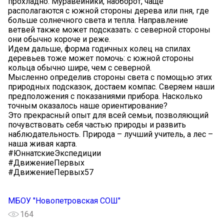
прохладно. Муравейники, наоборот, чаще
располагаются с южной стороны дерева или пня, где
больше солнечного света и тепла. Направление
ветвей также может подсказать: с северной стороны
они обычно короче и реже.
Идем дальше, форма годичных колец на спилах
деревьев тоже может помочь: с южной стороны
кольца обычно шире, чем с северной.
Мысленно определив стороны света с помощью этих
природных подсказок, достаем компас. Сверяем наши
предположения с показаниями прибора. Насколько
точным оказалось наше ориентирование?
Это прекрасный опыт для всей семьи, позволяющий
почувствовать себя частью природы и развить
наблюдательность. Природа – лучший учитель, а лес –
наша живая карта.
#ЮннатскиеЭкспедиции
#ДвижениеПервых
#ДвижениеПервых57
МБОУ "Новопетровская СОШ"
164