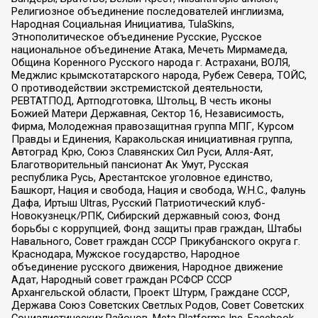
Религиозное объединение последователей инглиизма,
Народная Социальная Инициатива, TulaSkins,
Этнополитическое объединение Русские, Русское
национальное объединение Атака, Мечеть Мирмамеда,
Община Коренного Русского народа г. Астрахани, ВОЛЯ,
Меджлис крымскотатарского народа, Рубеж Севера, ТОЙС,
О противодействии экстремистской деятельности,
РЕВТАТПОД, Артподготовка, Штольц, В честь иконы
Божией Матери Державная, Сектор 16, Независимость,
Фирма, Молодежная правозащитная группа МПГ, Курсом
Правды и Единения, Каракольская инициативная группа,
Автоград Крю, Союз Славянских Сил Руси, Алля-Аят,
Благотворительный пансионат Ак Умут, Русская
республика Русь, Арестантское уголовное единство,
Башкорт, Нация и свобода, Нация и свобода, W.H.С., Фалунь
Дафа, Иртыш Ultras, Русский Патриотический клуб-
Новокузнецк/РПК, Сибирский державный союз, Фонд
борьбы с коррупцией, Фонд защиты прав граждан, Штабы
Навального, Совет граждан СССР Прикубанского округа г.
Краснодара, Мужское государство, Народное
объединение русского движения, Народное движение
Адат, Народный совет граждан РСФСР СССР
Архангельской области, Проект Штурм, Граждане СССР,
Держава Союз Советских Светлых Родов, Совет Советских
Социалистических Районов, Meta Platforms Inc, Facebook,