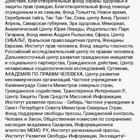
Действие, Благотворительный фонд охраны здоровья и
защиты прав граждан, Благотворительный фонд помощи
осужденным и их семьям, Фонд Тольятти, Новое время,
Серебряная тайга, Так-Так-Так, Сова, центр Анна, Проект
Апрель, Самарская губерния, Эра здоровья, Мемориал,
Аналитический Центр Юрия Левады, Издательство Парк
Гагарина, Фонд имени Андрея Рылькова, Сфера, Центр
СИБАЛЬТ, Уральская правозащитная группа, Женщины
Евразии, Институт прав человека, Фонд защиты гласности,
Российский исследовательский центр по правам человека,
Дальневосточный центр развития гражданских инициатив
и социального партнерства, Гражданское действие, Центр
независимых социологических исследований, Сутяжник,
АКАДЕМИЯ ПО ПРАВАМ ЧЕЛОВЕКА, Центр развития
некоммерческих организаций, Частное учреждение в
Калининграде Совета Министров северных стран,
Гражданское содействие, Трансперенси Интернешнл-Р,
Центр Защиты Прав Средств Массовой Информации,
Институт развития прессы - Сибирь, Частное учреждение в
Санкт-Петербурге Совета Министров Северных Стран,
Фонд поддержки свободы прессы, Гражданский контроль,
Человек и Закон, Общественная комиссия по сохранению
наследия академика Сахарова, Информационное
агентство МЕМО. РУ, Институт региональной прессы,
Институт Развития Свободы Информации, Экозащита!-