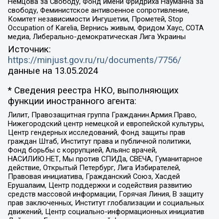
Немцова за Свободу, Фонд имени Фридриха Науманна за
свободу, Феминистское антивоенное сопротивление,
Комитет независимости Ингушетии, Прометей, Stop
Occupation of Karelia, Вернись живым, Фридом Хаус, СОТА
медиа, Либерально-демократическая Лига Украины
Источник:
https://minjust.gov.ru/ru/documents/7756/
данные на
13.05.2024
* Сведения реестра НКО, выполняющих
функции иностранного агента:
Лилит, Правозащитная группа Гражданин.Армия.Право,
Нижегородский центр немецкой и европейской культуры,
Центр гендерных исследований, Фонд защиты прав
граждан Штаб, Институт права и публичной политики,
Фонд борьбы с коррупцией, Альянс врачей,
НАСИЛИЮ.НЕТ, Мы против СПИДа, СВЕЧА, Гуманитарное
действие, Открытый Петербург, Лига Избирателей,
Правовая инициатива, Гражданский Союз, Хасдей
Ерушалаим, Центр поддержки и содействия развитию
средств массовой информации, Горячая Линия, В защиту
прав заключенных, Институт глобализации и социальных
движений, Центр социально-информационных инициатив