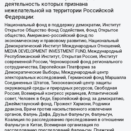
деятельность которых признана
нежелательной на территории Российской
Федерации:
Национальный фонд в поддержку демократии, Институт
Открытое Общество Фонд Содействия, Фонд Открытое
общество, Американо-российский фонд по
экономическому и правовому развитию, Национальный
Демократический Институт Международных Отношений,
MEDIA DEVELOPMENT INVESTMENT FUND, Международный
Республиканский Институт, Открытая Россия, Институт
современной России, Черноморский фонд регионального
сотрудничества, Европейская Платформа за
Демократические Выборы, Международный центр
электоральных исследований, Германский фонд Маршалла
Соединенных Штатов, Тихоокеанский центр защиты
окружающей среды и природных ресурсов, Свободная
Россия, Всемирный конгресс украинцев, Атлантический
совет, Человек в беде, Европейский фонд за демократию,
Джеймстаунский фонд, Прожект Хармони, Родники
дракона, Врачи против насильственного извлечения
органов, Фалунь Дафа, Друзья Фалуньгун, Фалуньгун,
Коалиция по расследованию преследования в отношении
Фалуньгун в Китае, Всемирная организация по
расследованию преследований Фалуньгун, Пражский