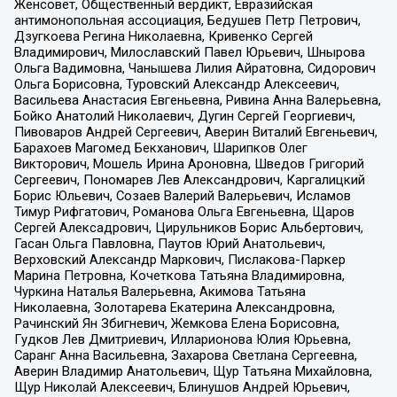
Женсовет, Общественный вердикт, Евразийская
антимонопольная ассоциация, Бедушев Петр Петрович,
Дзугкоева Регина Николаевна, Кривенко Сергей
Владимирович, Милославский Павел Юрьевич, Шнырова
Ольга Вадимовна, Чанышева Лилия Айратовна, Сидорович
Ольга Борисовна, Туровский Александр Алексеевич,
Васильева Анастасия Евгеньевна, Ривина Анна Валерьевна,
Бойко Анатолий Николаевич, Дугин Сергей Георгиевич,
Пивоваров Андрей Сергеевич, Аверин Виталий Евгеньевич,
Барахоев Магомед Бекханович, Шарипков Олег
Викторович, Мошель Ирина Ароновна, Шведов Григорий
Сергеевич, Пономарев Лев Александрович, Каргалицкий
Борис Юльевич, Созаев Валерий Валерьевич, Исламов
Тимур Рифгатович, Романова Ольга Евгеньевна, Щаров
Сергей Алексадрович, Цирульников Борис Альбертович,
Гасан Ольга Павловна, Паутов Юрий Анатольевич,
Верховский Александр Маркович, Пислакова-Паркер
Марина Петровна, Кочеткова Татьяна Владимировна,
Чуркина Наталья Валерьевна, Акимова Татьяна
Николаевна, Золотарева Екатерина Александровна,
Рачинский Ян Збигневич, Жемкова Елена Борисовна,
Гудков Лев Дмитриевич, Илларионова Юлия Юрьевна,
Саранг Анна Васильевна, Захарова Светлана Сергеевна,
Аверин Владимир Анатольевич, Щур Татьяна Михайловна,
Щур Николай Алексеевич, Блинушов Андрей Юрьевич,