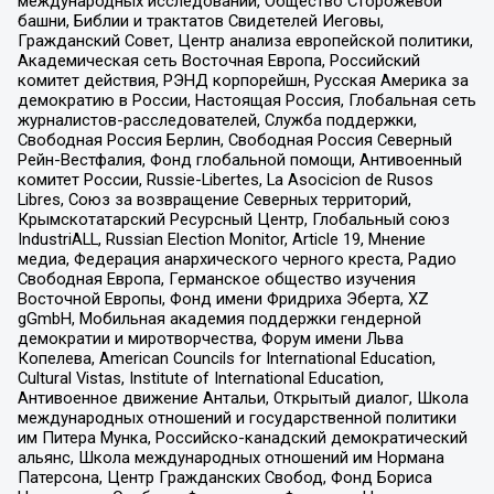
международных исследований, Общество Сторожевой
башни, Библии и трактатов Свидетелей Иеговы,
Гражданский Совет, Центр анализа европейской политики,
Академическая сеть Восточная Европа, Российский
комитет действия, РЭНД корпорейшн, Русская Америка за
демократию в России, Настоящая Россия, Глобальная сеть
журналистов-расследователей, Служба поддержки,
Свободная Россия Берлин, Свободная Россия Северный
Рейн-Вестфалия, Фонд глобальной помощи, Антивоенный
комитет России, Russie-Libertes, La Asocicion de Rusos
Libres, Союз за возвращение Северных территорий,
Крымскотатарский Ресурсный Центр, Глобальный союз
IndustriALL, Russian Election Monitor, Article 19, Мнение
медиа, Федерация анархического черного креста, Радио
Свободная Европа, Германское общество изучения
Восточной Европы, Фонд имени Фридриха Эберта, XZ
gGmbH, Мобильная академия поддержки гендерной
демократии и миротворчества, Форум имени Льва
Копелева, American Councils for International Education,
Cultural Vistas, Institute of International Education,
Антивоенное движение Антальи, Открытый диалог, Школа
международных отношений и государственной политики
им Питера Мунка, Российско-канадский демократический
альянс, Школа международных отношений им Нормана
Патерсона, Центр Гражданских Свобод, Фонд Бориса