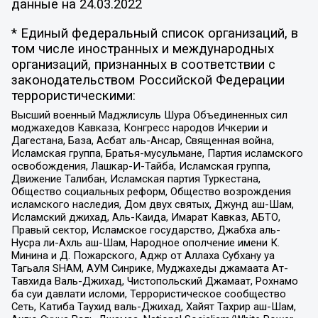
данные на
24.03.2022
* Единый федеральный список организаций, в
том числе иностранных и международных
организаций, признанных в соответствии с
законодательством Российской Федерации
террористическими:
Высший военный Маджлисуль Шура Объединенных сил
моджахедов Кавказа, Конгресс народов Ичкерии и
Дагестана, База, Асбат аль-Ансар, Священная война,
Исламская группа, Братья-мусульмане, Партия исламского
освобождения, Лашкар-И-Тайба, Исламская группа,
Движение Талибан, Исламская партия Туркестана,
Общество социальных реформ, Общество возрождения
исламского наследия, Дом двух святых, Джунд аш-Шам,
Исламский джихад, Аль-Каида, Имарат Кавказ, АБТО,
Правый сектор, Исламское государство, Джабха аль-
Нусра ли-Ахль аш-Шам, Народное ополчение имени К.
Минина и Д. Пожарского, Аджр от Аллаха Субхану уа
Тагьаля SHAM, АУМ Синрике, Муджахеды джамаата Ат-
Тавхида Валь-Джихад, Чистопольский Джамаат, Рохнамо
ба суи давлати исломи, Террористическое сообщество
Сеть, Катиба Таухид валь-Джихад, Хайят Тахрир аш-Шам,