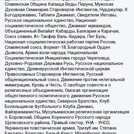
Славянская Община Капища Веды Перуна, Мужская
Духовная Семинария Староверов-Инглингов, Нурджулар, К
Богодержавию, Таблиги Джамаат, Свидетели Иеговы,
Русское национальное единство, Национал-
социалистическое общество, Джамаат мувахидов,
Объединенный Вилайат Кабарды, Балкарии и Карачая,
Союз славян, Ат-Такфир Валь-Хиджра, Пит Буль,
Национал-социалистическая рабочая партия России,
Славянский союз, Формат-18, Благородный Орден
Дьявола, Армия воли народа, Национальная
Социалистическая Инициатива города Череповца,
Духовно-Родовая Держава Русь, Русское национальное
единство, Древнерусской Инглистической церкви
Православных Староверов-Инглингов, Русский
общенациональный союз, Движение против нелегальной
иммиграции, Кровь и Честь, О свободе совести и о
религиозных объединениях, Омская организация
общественного политического движения Русское
национальное единство, Северное Братство, Клуб
Болельщиков Футбольного Клуба Динамо,
Файзрахманисты, Мусульманская религиозная организация
п. Боровский, Община Коренного Русского народа
Щелковского района, Правый сектор, УНА - УНСО,
Украинская повстанческая армия, Тризуб им. Степана
Бандеры, Братство, Белый Крест, Misanthropic division,