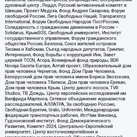
духовный центр , Риддл, Русский антивоенный комитет в
Швеции, Проект Медуза, Фонд Андрея Сахарова, Форум
свободной России, Лига Свободных Наций, Transparеncy
International, Форум Свободных Народов ПостРоссии,
Солидарность с гражданским движением в России –
Solidarus, КрымSOS, Свободный университет, Институт
государственного управления, Форум гражданского
общества Россия, Беллона, Союз жителей островов
Тисима и Хабомаи, Съезд народных депутатов, Гринпис
Интернешнл, Фонд борьбы с коррупцией Инк, Завет
церквей TCCN, Агора, Всемирный фонд природы, BDR
Novaja Gazeta-Europe, Алтай проект, Образовательный дом
прав человека Чернигов, Фонд Дом Прав Человека,
Белорусский дом прав человека имени Бориса Звозскова,
Дом прав человека Тбилиси, Дом прав человека Ереван,
Дом прав человека Крым, Центр дикого лосося, TVR
Studios, ТВ Дождь, Центр европейских исследований им
Вилфрида Мартенса, Сетевое объединение журналистов
расследователей, АЛЛАТРА, За свободную Россию,
Свободная Бурятия, Uralic, UnKremlin, Международная
федерация транспортных рабочих, ИстЧам Финланд,
Гудзоновский институт, Фонд Демократического
Развития, Комитет-2024, Центрально-Европейский
университет, Центр восточноевропейских и