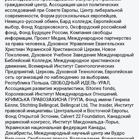
гражданский центр, Ассоциация школ политических
исследований при Совете Европы, Центр либеральной
современности, Форум русскоязычных европейцев,
Немецко-русский обмен, Бард колледж, Европейский
выбор, Фонд Ходорковского, Оксфордский российский
фонд, Фонд Будущее России, Компания свободы
информации, Проект Медиа, Международное партнерство
за права человека, Духовное Управление Евангельских
Христиан Украинской Христианской Церкви, Новое
Поколение, Духовное Учебное Заведение Международный
Библейский Колледж, Международное христианское
движение, Всемирный Институт Саентологических
Предприятий, Церковь Духовной Технологии, Европейская
сеть организаций по наблюдению за выборами,
Республика Польша, СВОБОДНЫЙ ИДЕЛЬ-УРАЛ,
Ассоциация развития журналистики, IStories fonds,
Королевский Институт Международных Отношений,
КРИМСЬКА ПРАВОЗАХИСНА ГРУПА, Фонд имени Генриха
Бёлля, Stichting Bellingcat, Bellingcat Ltd, The Insider, Институт
правовой инициативы Центральной и Восточной Европы,
Фонд Открытой Эстонии, Calvert 22 Foundation, Канадский
украинский конгресс, Институт Макдональда-Лорье,
Украинская национальная федерация Канады,
Декабристы, Международный научный центр им Вудро
Вильсона, Свободная пресса, Возрождение, Всеукраинский