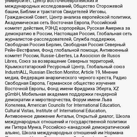
университет, Центр восточноевропейских и
международных исследований, Общество Сторожевой
башни, Библии и трактатов Свидетелей Иеговы,
Гражданский Совет, Центр анализа европейской политики,
Академическая сеть Восточная Европа, Российский
комитет действия, РЭНД корпорейшн, Русская Америка за
демократию в России, Настоящая Россия, Глобальная сеть
журналистов-расследователей, Служба поддержки,
Свободная Россия Берлин, Свободная Россия Северный
Рейн-Вестфалия, Фонд глобальной помощи, Антивоенный
комитет России, Russie-Libertes, La Asocicion de Rusos
Libres, Союз за возвращение Северных территорий,
Крымскотатарский Ресурсный Центр, Глобальный союз
IndustriALL, Russian Election Monitor, Article 19, Мнение
медиа, Федерация анархического черного креста, Радио
Свободная Европа, Германское общество изучения
Восточной Европы, Фонд имени Фридриха Эберта, XZ
gGmbH, Мобильная академия поддержки гендерной
демократии и миротворчества, Форум имени Льва
Копелева, American Councils for International Education,
Cultural Vistas, Institute of International Education,
Антивоенное движение Антальи, Открытый диалог, Школа
международных отношений и государственной политики
им Питера Мунка, Российско-канадский демократический
альянс, Школа международных отношений им Нормана