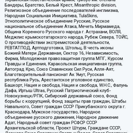
Бандеры, Братство, Белый Крест, Misanthropic division,
Религиозное объединение последователей инглиизма,
Народная Социальная Инициатива, TulaSkins,
Этнополитическое объединение Русские, Русское
национальное объединение Атака, Мечеть Мирмамеда,
Община Коренного Русского народа г. Астрахани, ВОЛЯ,
Меджлис крымскотатарского народа, Рубеж Севера, ТОЙС,
О противодействии экстремистской деятельности,
РЕВТАТПОД, Артподготовка, Штольц, В честь иконы
Божией Матери Державная, Сектор 16, Независимость,
Фирма, Молодежная правозащитная группа МПГ, Курсом
Правды и Единения, Каракольская инициативная группа,
Автоград Крю, Союз Славянских Сил Руси, Алля-Аят,
Благотворительный пансионат Ак Умут, Русская
республика Русь, Арестантское уголовное единство,
Башкорт, Нация и свобода, Нация и свобода, W.H.С., Фалунь
Дафа, Иртыш Ultras, Русский Патриотический клуб-
Новокузнецк/РПК, Сибирский державный союз, Фонд
борьбы с коррупцией, Фонд защиты прав граждан, Штабы
Навального, Совет граждан СССР Прикубанского округа г.
Краснодара, Мужское государство, Народное
объединение русского движения, Народное движение
Адат, Народный совет граждан РСФСР СССР
Архангельской области, Проект Штурм, Граждане СССР,