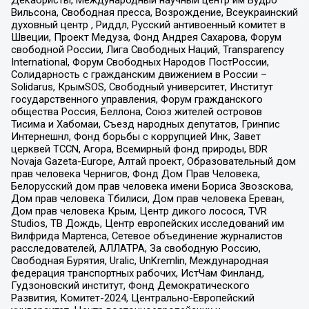
Вильсона, Свободная пресса, Возрождение, Всеукраинский
духовный центр , Риддл, Русский антивоенный комитет в
Швеции, Проект Медуза, Фонд Андрея Сахарова, Форум
свободной России, Лига Свободных Наций, Transparеncy
International, Форум Свободных Народов ПостРоссии,
Солидарность с гражданским движением в России –
Solidarus, КрымSOS, Свободный университет, Институт
государственного управления, Форум гражданского
общества Россия, Беллона, Союз жителей островов
Тисима и Хабомаи, Съезд народных депутатов, Гринпис
Интернешнл, Фонд борьбы с коррупцией Инк, Завет
церквей TCCN, Агора, Всемирный фонд природы, BDR
Novaja Gazeta-Europe, Алтай проект, Образовательный дом
прав человека Чернигов, Фонд Дом Прав Человека,
Белорусский дом прав человека имени Бориса Звозскова,
Дом прав человека Тбилиси, Дом прав человека Ереван,
Дом прав человека Крым, Центр дикого лосося, TVR
Studios, ТВ Дождь, Центр европейских исследований им
Вилфрида Мартенса, Сетевое объединение журналистов
расследователей, АЛЛАТРА, За свободную Россию,
Свободная Бурятия, Uralic, UnKremlin, Международная
федерация транспортных рабочих, ИстЧам Финланд,
Гудзоновский институт, Фонд Демократического
Развития, Комитет-2024, Центрально-Европейский