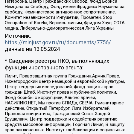
Патерсона, Центр Гражданских Свобод, Фонд Бориса
Немцова за Свободу, Фонд имени Фридриха Науманна за
свободу, Феминистское антивоенное сопротивление,
Комитет независимости Ингушетии, Прометей, Stop
Occupation of Karelia, Вернись живым, Фридом Хаус, СОТА
медиа, Либерально-демократическая Лига Украины
Источник:
https://minjust.gov.ru/ru/documents/7756/
данные на
13.05.2024
* Сведения реестра НКО, выполняющих
функции иностранного агента:
Лилит, Правозащитная группа Гражданин.Армия.Право,
Нижегородский центр немецкой и европейской культуры,
Центр гендерных исследований, Фонд защиты прав
граждан Штаб, Институт права и публичной политики,
Фонд борьбы с коррупцией, Альянс врачей,
НАСИЛИЮ.НЕТ, Мы против СПИДа, СВЕЧА, Гуманитарное
действие, Открытый Петербург, Лига Избирателей,
Правовая инициатива, Гражданский Союз, Хасдей
Ерушалаим, Центр поддержки и содействия развитию
средств массовой информации, Горячая Линия, В защиту
прав заключенных, Институт глобализации и социальных