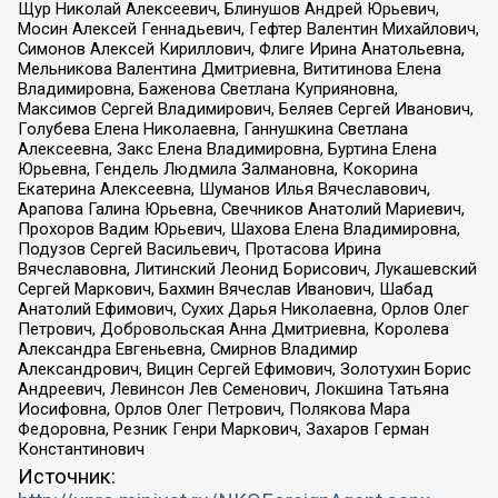
Щур Николай Алексеевич, Блинушов Андрей Юрьевич,
Мосин Алексей Геннадьевич, Гефтер Валентин Михайлович,
Симонов Алексей Кириллович, Флиге Ирина Анатольевна,
Мельникова Валентина Дмитриевна, Вититинова Елена
Владимировна, Баженова Светлана Куприяновна,
Максимов Сергей Владимирович, Беляев Сергей Иванович,
Голубева Елена Николаевна, Ганнушкина Светлана
Алексеевна, Закс Елена Владимировна, Буртина Елена
Юрьевна, Гендель Людмила Залмановна, Кокорина
Екатерина Алексеевна, Шуманов Илья Вячеславович,
Арапова Галина Юрьевна, Свечников Анатолий Мариевич,
Прохоров Вадим Юрьевич, Шахова Елена Владимировна,
Подузов Сергей Васильевич, Протасова Ирина
Вячеславовна, Литинский Леонид Борисович, Лукашевский
Сергей Маркович, Бахмин Вячеслав Иванович, Шабад
Анатолий Ефимович, Сухих Дарья Николаевна, Орлов Олег
Петрович, Добровольская Анна Дмитриевна, Королева
Александра Евгеньевна, Смирнов Владимир
Александрович, Вицин Сергей Ефимович, Золотухин Борис
Андреевич, Левинсон Лев Семенович, Локшина Татьяна
Иосифовна, Орлов Олег Петрович, Полякова Мара
Федоровна, Резник Генри Маркович, Захаров Герман
Константинович
Источник: