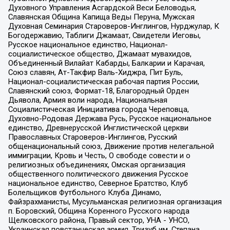
Духовного Управления Асгардской Веси Беловодья,
Славянская Община Капища Веды Перуна, Мужская
Духовная Семинария Староверов-Инглингов, Нурджулар, К
Богодержавию, Таблиги Джамаат, Свидетели Иеговы,
Русское национальное единство, Национал-
социалистическое общество, Джамаат мувахидов,
Объединенный Вилайат Кабарды, Балкарии и Карачая,
Союз славян, Ат-Такфир Валь-Хиджра, Пит Буль,
Национал-социалистическая рабочая партия России,
Славянский союз, Формат-18, Благородный Орден
Дьявола, Армия воли народа, Национальная
Социалистическая Инициатива города Череповца,
Духовно-Родовая Держава Русь, Русское национальное
единство, Древнерусской Инглистической церкви
Православных Староверов-Инглингов, Русский
общенациональный союз, Движение против нелегальной
иммиграции, Кровь и Честь, О свободе совести и о
религиозных объединениях, Омская организация
общественного политического движения Русское
национальное единство, Северное Братство, Клуб
Болельщиков Футбольного Клуба Динамо,
Файзрахманисты, Мусульманская религиозная организация
п. Боровский, Община Коренного Русского народа
Щелковского района, Правый сектор, УНА - УНСО,
Украинская повстанческая армия, Тризуб им. Степана