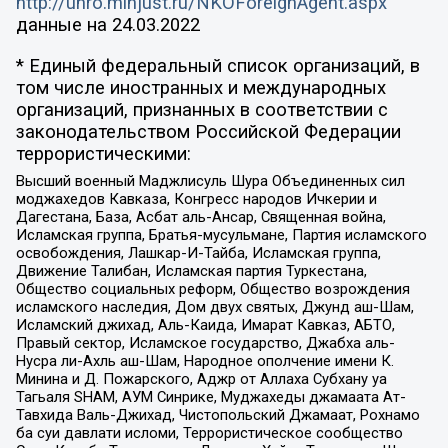
http://unro.minjust.ru/NKOForeignAgent.aspx
данные на
24.03.2022
* Единый федеральный список организаций, в
том числе иностранных и международных
организаций, признанных в соответствии с
законодательством Российской Федерации
террористическими:
Высший военный Маджлисуль Шура Объединенных сил
моджахедов Кавказа, Конгресс народов Ичкерии и
Дагестана, База, Асбат аль-Ансар, Священная война,
Исламская группа, Братья-мусульмане, Партия исламского
освобождения, Лашкар-И-Тайба, Исламская группа,
Движение Талибан, Исламская партия Туркестана,
Общество социальных реформ, Общество возрождения
исламского наследия, Дом двух святых, Джунд аш-Шам,
Исламский джихад, Аль-Каида, Имарат Кавказ, АБТО,
Правый сектор, Исламское государство, Джабха аль-
Нусра ли-Ахль аш-Шам, Народное ополчение имени К.
Минина и Д. Пожарского, Аджр от Аллаха Субхану уа
Тагьаля SHAM, АУМ Синрике, Муджахеды джамаата Ат-
Тавхида Валь-Джихад, Чистопольский Джамаат, Рохнамо
ба суи давлати исломи, Террористическое сообщество