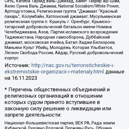
Сеть, Катиба Таухид валь-Джихад, Хайят Тахрир аш-Шам,
Ахлю Сунна Валь Джамаа, National Socialism/White Power,
Артподготовка, Религиозная группа “Джамаат “Красный
пахарь”, Колумбайн, Хатлонский джамаат, Мусульманская
религиозная группа п. Кушкуль г. Оренбург, Крымско-
татарский добровольческий батальон имени Номана
Челебиджихана, Азов, Партия исламского возрождения
Таджикистана, Народная самооборона, Дуббайский
джамаат, московская ячейка, Батал-Хаджи Белхороев,
Маньяки Культ Убийц, Молодёжь Которая Улыбается,
Легион Свобода России, Айдар, Русский добровольческий
корпус
Источник:
http://nac.gov.ru/terroristicheskie-i-
ekstremistskie-organizacii-i-materialy.html
данные
на
16.11.2023
* Перечень общественных объединений и
религиозных организаций в отношении
которых судом принято вступившее в
законную силу решение о ликвидации или
запрете деятельности:
Национал-большевистская партия, ВЕК РА, Рада земли
Кубанской Духовно Родовой Державы Русь, Община