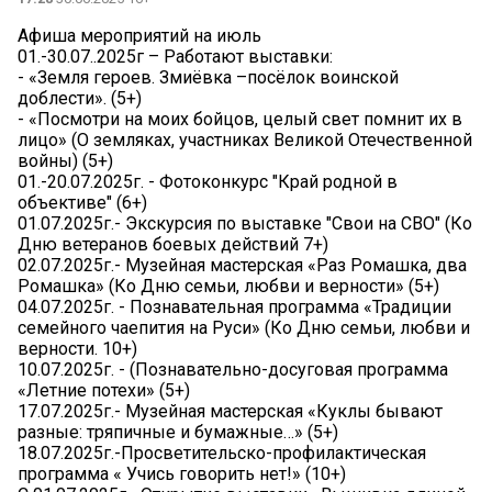
Афиша мероприятий на июль
01.-30.07..2025г – Работают выставки:
- «Земля героев. Змиёвка –посёлок воинской
доблести». (5+)
- «Посмотри на моих бойцов, целый свет помнит их в
лицо» (О земляках, участниках Великой Отечественной
войны) (5+)
01.-20.07.2025г. - Фотоконкурс "Край родной в
объективе" (6+)
01.07.2025г.- Экскурсия по выставке "Свои на СВО" (Ко
Дню ветеранов боевых действий 7+)
02.07.2025г.- Музейная мастерская «Раз Ромашка, два
Ромашка» (Ко Дню семьи, любви и верности» (5+)
04.07.2025г. - Познавательная программа «Традиции
семейного чаепития на Руси» (Ко Дню семьи, любви и
верности. 10+)
10.07.2025г. - (Познавательно-досуговая программа
«Летние потехи» (5+)
17.07.2025г.- Музейная мастерская «Куклы бывают
разные: тряпичные и бумажные…» (5+)
18.07.2025г.-Просветительско-профилактическая
программа « Учись говорить нет!» (10+)