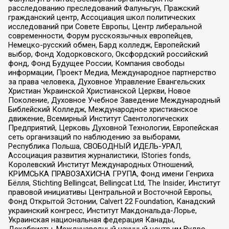
расследованию преследований Фалуньгун, Пражский
гражданский центр, Ассоциация школ политических
исследований при Совете Европы, Центр либеральной
современности, Форум русскоязычных европейцев,
Немецко-русский обмен, Бард колледж, Европейский
выбор, Фонд Ходорковского, Оксфордский российский
фонд, Фонд Будущее России, Компания свободы
информации, Проект Медиа, Международное партнерство
за права человека, Духовное Управление Евангельских
Христиан Украинской Христианской Церкви, Новое
Поколение, Духовное Учебное Заведение Международный
Библейский Колледж, Международное христианское
движение, Всемирный Институт Саентологических
Предприятий, Церковь Духовной Технологии, Европейская
сеть организаций по наблюдению за выборами,
Республика Польша, СВОБОДНЫЙ ИДЕЛЬ-УРАЛ,
Ассоциация развития журналистики, IStories fonds,
Королевский Институт Международных Отношений,
КРИМСЬКА ПРАВОЗАХИСНА ГРУПА, Фонд имени Генриха
Бёлля, Stichting Bellingcat, Bellingcat Ltd, The Insider, Институт
правовой инициативы Центральной и Восточной Европы,
Фонд Открытой Эстонии, Calvert 22 Foundation, Канадский
украинский конгресс, Институт Макдональда-Лорье,
Украинская национальная федерация Канады,
Декабристы, Международный научный центр им Вудро