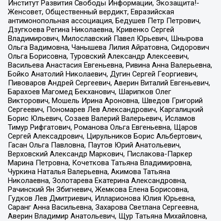
Институт Развития Свободы Информации, Экозащита!-
Женсовет, Общественный вердикт, Евразийская
антимонопольная ассоциация, Бедушев Петр Петрович,
Дзугкоева Регина Николаевна, Кривенко Сергей
Владимирович, Милославский Павел Юрьевич, Шнырова
Ольга Вадимовна, Чанышева Лилия Айратовна, Сидорович
Ольга Борисовна, Туровский Александр Алексеевич,
Васильева Анастасия Евгеньевна, Ривина Анна Валерьевна,
Бойко Анатолий Николаевич, Дугин Сергей Георгиевич,
Пивоваров Андрей Сергеевич, Аверин Виталий Евгеньевич,
Барахоев Магомед Бекханович, Шарипков Олег
Викторович, Мошель Ирина Ароновна, Шведов Григорий
Сергеевич, Пономарев Лев Александрович, Каргалицкий
Борис Юльевич, Созаев Валерий Валерьевич, Исламов
Тимур Рифгатович, Романова Ольга Евгеньевна, Щаров
Сергей Алексадрович, Цирульников Борис Альбертович,
Гасан Ольга Павловна, Паутов Юрий Анатольевич,
Верховский Александр Маркович, Пислакова-Паркер
Марина Петровна, Кочеткова Татьяна Владимировна,
Чуркина Наталья Валерьевна, Акимова Татьяна
Николаевна, Золотарева Екатерина Александровна,
Рачинский Ян Збигневич, Жемкова Елена Борисовна,
Гудков Лев Дмитриевич, Илларионова Юлия Юрьевна,
Саранг Анна Васильевна, Захарова Светлана Сергеевна,
Аверин Владимир Анатольевич, Щур Татьяна Михайловна,