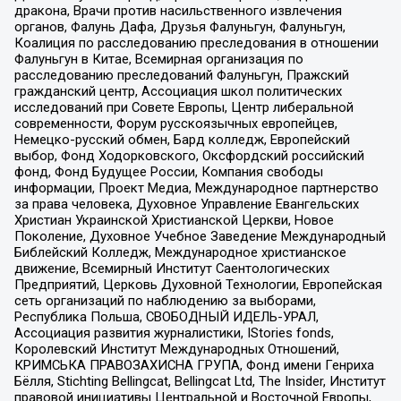
дракона, Врачи против насильственного извлечения
органов, Фалунь Дафа, Друзья Фалуньгун, Фалуньгун,
Коалиция по расследованию преследования в отношении
Фалуньгун в Китае, Всемирная организация по
расследованию преследований Фалуньгун, Пражский
гражданский центр, Ассоциация школ политических
исследований при Совете Европы, Центр либеральной
современности, Форум русскоязычных европейцев,
Немецко-русский обмен, Бард колледж, Европейский
выбор, Фонд Ходорковского, Оксфордский российский
фонд, Фонд Будущее России, Компания свободы
информации, Проект Медиа, Международное партнерство
за права человека, Духовное Управление Евангельских
Христиан Украинской Христианской Церкви, Новое
Поколение, Духовное Учебное Заведение Международный
Библейский Колледж, Международное христианское
движение, Всемирный Институт Саентологических
Предприятий, Церковь Духовной Технологии, Европейская
сеть организаций по наблюдению за выборами,
Республика Польша, СВОБОДНЫЙ ИДЕЛЬ-УРАЛ,
Ассоциация развития журналистики, IStories fonds,
Королевский Институт Международных Отношений,
КРИМСЬКА ПРАВОЗАХИСНА ГРУПА, Фонд имени Генриха
Бёлля, Stichting Bellingcat, Bellingcat Ltd, The Insider, Институт
правовой инициативы Центральной и Восточной Европы,