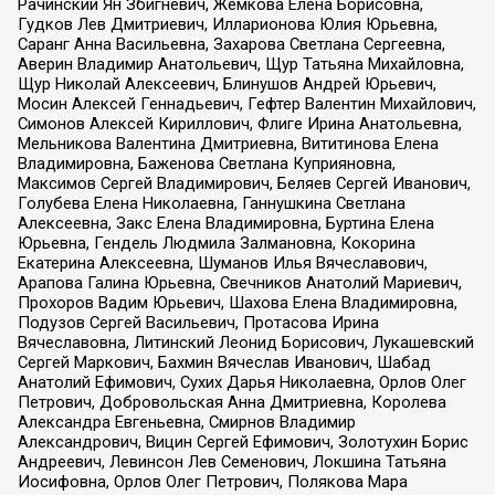
Рачинский Ян Збигневич, Жемкова Елена Борисовна,
Гудков Лев Дмитриевич, Илларионова Юлия Юрьевна,
Саранг Анна Васильевна, Захарова Светлана Сергеевна,
Аверин Владимир Анатольевич, Щур Татьяна Михайловна,
Щур Николай Алексеевич, Блинушов Андрей Юрьевич,
Мосин Алексей Геннадьевич, Гефтер Валентин Михайлович,
Симонов Алексей Кириллович, Флиге Ирина Анатольевна,
Мельникова Валентина Дмитриевна, Вититинова Елена
Владимировна, Баженова Светлана Куприяновна,
Максимов Сергей Владимирович, Беляев Сергей Иванович,
Голубева Елена Николаевна, Ганнушкина Светлана
Алексеевна, Закс Елена Владимировна, Буртина Елена
Юрьевна, Гендель Людмила Залмановна, Кокорина
Екатерина Алексеевна, Шуманов Илья Вячеславович,
Арапова Галина Юрьевна, Свечников Анатолий Мариевич,
Прохоров Вадим Юрьевич, Шахова Елена Владимировна,
Подузов Сергей Васильевич, Протасова Ирина
Вячеславовна, Литинский Леонид Борисович, Лукашевский
Сергей Маркович, Бахмин Вячеслав Иванович, Шабад
Анатолий Ефимович, Сухих Дарья Николаевна, Орлов Олег
Петрович, Добровольская Анна Дмитриевна, Королева
Александра Евгеньевна, Смирнов Владимир
Александрович, Вицин Сергей Ефимович, Золотухин Борис
Андреевич, Левинсон Лев Семенович, Локшина Татьяна
Иосифовна, Орлов Олег Петрович, Полякова Мара