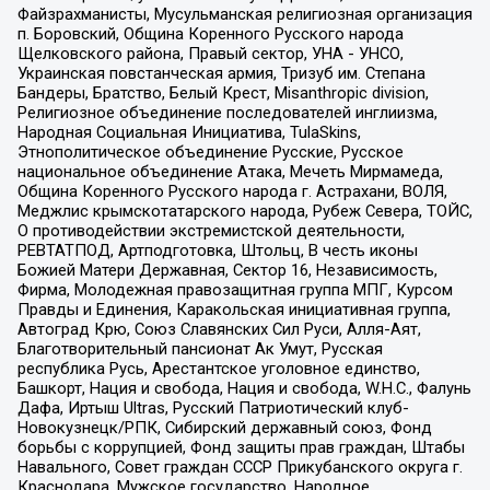
Файзрахманисты, Мусульманская религиозная организация
п. Боровский, Община Коренного Русского народа
Щелковского района, Правый сектор, УНА - УНСО,
Украинская повстанческая армия, Тризуб им. Степана
Бандеры, Братство, Белый Крест, Misanthropic division,
Религиозное объединение последователей инглиизма,
Народная Социальная Инициатива, TulaSkins,
Этнополитическое объединение Русские, Русское
национальное объединение Атака, Мечеть Мирмамеда,
Община Коренного Русского народа г. Астрахани, ВОЛЯ,
Меджлис крымскотатарского народа, Рубеж Севера, ТОЙС,
О противодействии экстремистской деятельности,
РЕВТАТПОД, Артподготовка, Штольц, В честь иконы
Божией Матери Державная, Сектор 16, Независимость,
Фирма, Молодежная правозащитная группа МПГ, Курсом
Правды и Единения, Каракольская инициативная группа,
Автоград Крю, Союз Славянских Сил Руси, Алля-Аят,
Благотворительный пансионат Ак Умут, Русская
республика Русь, Арестантское уголовное единство,
Башкорт, Нация и свобода, Нация и свобода, W.H.С., Фалунь
Дафа, Иртыш Ultras, Русский Патриотический клуб-
Новокузнецк/РПК, Сибирский державный союз, Фонд
борьбы с коррупцией, Фонд защиты прав граждан, Штабы
Навального, Совет граждан СССР Прикубанского округа г.
Краснодара, Мужское государство, Народное