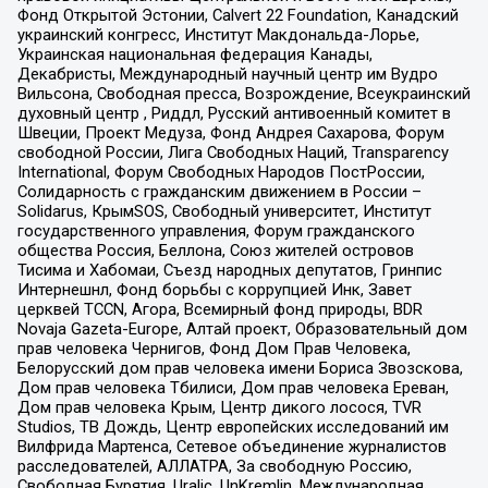
Фонд Открытой Эстонии, Calvert 22 Foundation, Канадский
украинский конгресс, Институт Макдональда-Лорье,
Украинская национальная федерация Канады,
Декабристы, Международный научный центр им Вудро
Вильсона, Свободная пресса, Возрождение, Всеукраинский
духовный центр , Риддл, Русский антивоенный комитет в
Швеции, Проект Медуза, Фонд Андрея Сахарова, Форум
свободной России, Лига Свободных Наций, Transparеncy
International, Форум Свободных Народов ПостРоссии,
Солидарность с гражданским движением в России –
Solidarus, КрымSOS, Свободный университет, Институт
государственного управления, Форум гражданского
общества Россия, Беллона, Союз жителей островов
Тисима и Хабомаи, Съезд народных депутатов, Гринпис
Интернешнл, Фонд борьбы с коррупцией Инк, Завет
церквей TCCN, Агора, Всемирный фонд природы, BDR
Novaja Gazeta-Europe, Алтай проект, Образовательный дом
прав человека Чернигов, Фонд Дом Прав Человека,
Белорусский дом прав человека имени Бориса Звозскова,
Дом прав человека Тбилиси, Дом прав человека Ереван,
Дом прав человека Крым, Центр дикого лосося, TVR
Studios, ТВ Дождь, Центр европейских исследований им
Вилфрида Мартенса, Сетевое объединение журналистов
расследователей, АЛЛАТРА, За свободную Россию,
Свободная Бурятия, Uralic, UnKremlin, Международная