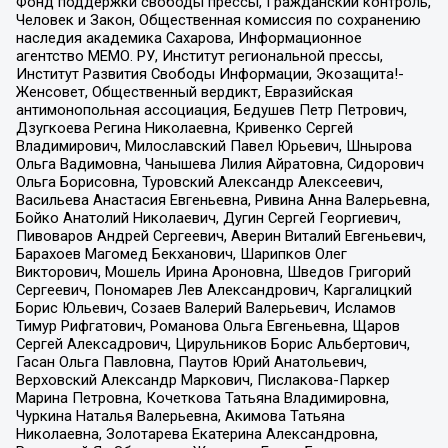
Фонд поддержки свободы прессы, Гражданский контроль,
Человек и Закон, Общественная комиссия по сохранению
наследия академика Сахарова, Информационное
агентство МЕМО. РУ, Институт региональной прессы,
Институт Развития Свободы Информации, Экозащита!-
Женсовет, Общественный вердикт, Евразийская
антимонопольная ассоциация, Бедушев Петр Петрович,
Дзугкоева Регина Николаевна, Кривенко Сергей
Владимирович, Милославский Павел Юрьевич, Шнырова
Ольга Вадимовна, Чанышева Лилия Айратовна, Сидорович
Ольга Борисовна, Туровский Александр Алексеевич,
Васильева Анастасия Евгеньевна, Ривина Анна Валерьевна,
Бойко Анатолий Николаевич, Дугин Сергей Георгиевич,
Пивоваров Андрей Сергеевич, Аверин Виталий Евгеньевич,
Барахоев Магомед Бекханович, Шарипков Олег
Викторович, Мошель Ирина Ароновна, Шведов Григорий
Сергеевич, Пономарев Лев Александрович, Каргалицкий
Борис Юльевич, Созаев Валерий Валерьевич, Исламов
Тимур Рифгатович, Романова Ольга Евгеньевна, Щаров
Сергей Алексадрович, Цирульников Борис Альбертович,
Гасан Ольга Павловна, Паутов Юрий Анатольевич,
Верховский Александр Маркович, Пислакова-Паркер
Марина Петровна, Кочеткова Татьяна Владимировна,
Чуркина Наталья Валерьевна, Акимова Татьяна
Николаевна, Золотарева Екатерина Александровна,