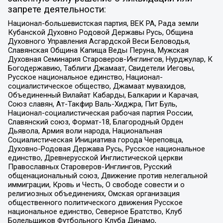
запрете деятельности:
Национал-большевистская партия, ВЕК РА, Рада земли
Кубанской Духовно Родовой Державы Русь, Община
Духовного Управления Асгардской Веси Беловодья,
Славянская Община Капища Веды Перуна, Мужская
Духовная Семинария Староверов-Инглингов, Нурджулар, К
Богодержавию, Таблиги Джамаат, Свидетели Иеговы,
Русское национальное единство, Национал-
социалистическое общество, Джамаат мувахидов,
Объединенный Вилайат Кабарды, Балкарии и Карачая,
Союз славян, Ат-Такфир Валь-Хиджра, Пит Буль,
Национал-социалистическая рабочая партия России,
Славянский союз, Формат-18, Благородный Орден
Дьявола, Армия воли народа, Национальная
Социалистическая Инициатива города Череповца,
Духовно-Родовая Держава Русь, Русское национальное
единство, Древнерусской Инглистической церкви
Православных Староверов-Инглингов, Русский
общенациональный союз, Движение против нелегальной
иммиграции, Кровь и Честь, О свободе совести и о
религиозных объединениях, Омская организация
общественного политического движения Русское
национальное единство, Северное Братство, Клуб
Болельщиков Футбольного Клуба Динамо,