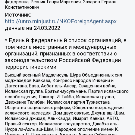
Федоровна, Резник Генри Маркович, Захаров Герман
Константинович
Источник:
http://unro.minjust.ru/NKOForeignAgent.aspx
данные на
24.03.2022
* Единый федеральный список организаций, в
том числе иностранных и международных
организаций, признанных в соответствии с
законодательством Российской Федерации
террористическими:
Высший военный Маджлисуль Шура Объединенных сил
моджахедов Кавказа, Конгресс народов Ичкерии и
Дагестана, База, Асбат аль-Ансар, Священная война,
Исламская группа, Братья-мусульмане, Партия исламского
освобождения, Лашкар-И-Тайба, Исламская группа,
Движение Талибан, Исламская партия Туркестана,
Общество социальных реформ, Общество возрождения
исламского наследия, Дом двух святых, Джунд аш-Шам,
Исламский джихад, Аль-Каида, Имарат Кавказ, АБТО,
Правый сектор, Исламское государство, Джабха аль-
Нусра ли-Ахль аш-Шам, Народное ополчение имени К.
Минина и Д. Пожарского, Аджр от Аллаха Субхану уа