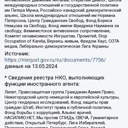
международных отношений и государственной политики
им Питера Мунка, Российско-канадский демократический
альянс, Школа международных отношений им Нормана
Патерсона, Центр Гражданских Свобод, Фонд Бориса
Немцова за Свободу, Фонд имени Фридриха Науманна за
свободу, Феминистское антивоенное сопротивление,
Комитет независимости Ингушетии, Прометей, Stop
Occupation of Karelia, Вернись живым, Фридом Хаус, СОТА
медиа, Либерально-демократическая Лига Украины
Источник:
https://minjust.gov.ru/ru/documents/7756/
данные на
13.05.2024
* Сведения реестра НКО, выполняющих
функции иностранного агента:
Лилит, Правозащитная группа Гражданин.Армия.Право,
Нижегородский центр немецкой и европейской культуры,
Центр гендерных исследований, Фонд защиты прав
граждан Штаб, Институт права и публичной политики,
Фонд борьбы с коррупцией, Альянс врачей,
НАСИЛИЮ.НЕТ, Мы против СПИДа, СВЕЧА, Гуманитарное
действие, Открытый Петербург, Лига Избирателей,
Правовая инициатива, Гражданский Союз, Хасдей