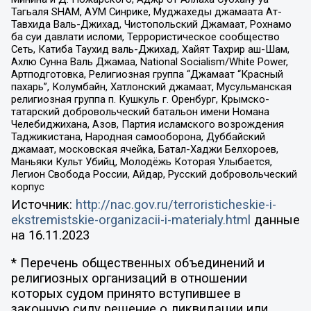
Тагьаля SHAM, АУМ Синрике, Муджахеды джамаата Ат-
Тавхида Валь-Джихад, Чистопольский Джамаат, Рохнамо
ба суи давлати исломи, Террористическое сообщество
Сеть, Катиба Таухид валь-Джихад, Хайят Тахрир аш-Шам,
Ахлю Сунна Валь Джамаа, National Socialism/White Power,
Артподготовка, Религиозная группа “Джамаат “Красный
пахарь”, Колумбайн, Хатлонский джамаат, Мусульманская
религиозная группа п. Кушкуль г. Оренбург, Крымско-
татарский добровольческий батальон имени Номана
Челебиджихана, Азов, Партия исламского возрождения
Таджикистана, Народная самооборона, Дуббайский
джамаат, московская ячейка, Батал-Хаджи Белхороев,
Маньяки Культ Убийц, Молодёжь Которая Улыбается,
Легион Свобода России, Айдар, Русский добровольческий
корпус
Источник:
http://nac.gov.ru/terroristicheskie-i-
ekstremistskie-organizacii-i-materialy.html
данные
на
16.11.2023
* Перечень общественных объединений и
религиозных организаций в отношении
которых судом принято вступившее в
законную силу решение о ликвидации или