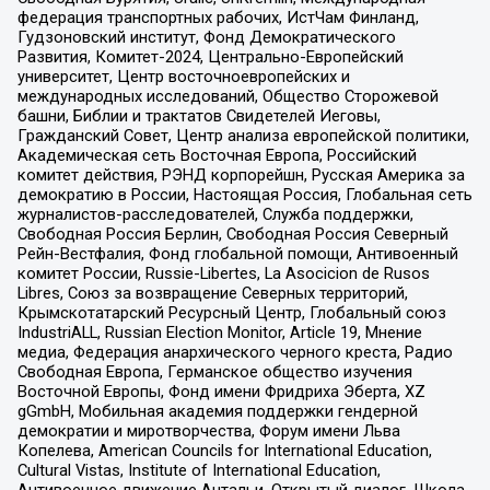
федерация транспортных рабочих, ИстЧам Финланд,
Гудзоновский институт, Фонд Демократического
Развития, Комитет-2024, Центрально-Европейский
университет, Центр восточноевропейских и
международных исследований, Общество Сторожевой
башни, Библии и трактатов Свидетелей Иеговы,
Гражданский Совет, Центр анализа европейской политики,
Академическая сеть Восточная Европа, Российский
комитет действия, РЭНД корпорейшн, Русская Америка за
демократию в России, Настоящая Россия, Глобальная сеть
журналистов-расследователей, Служба поддержки,
Свободная Россия Берлин, Свободная Россия Северный
Рейн-Вестфалия, Фонд глобальной помощи, Антивоенный
комитет России, Russie-Libertes, La Asocicion de Rusos
Libres, Союз за возвращение Северных территорий,
Крымскотатарский Ресурсный Центр, Глобальный союз
IndustriALL, Russian Election Monitor, Article 19, Мнение
медиа, Федерация анархического черного креста, Радио
Свободная Европа, Германское общество изучения
Восточной Европы, Фонд имени Фридриха Эберта, XZ
gGmbH, Мобильная академия поддержки гендерной
демократии и миротворчества, Форум имени Льва
Копелева, American Councils for International Education,
Cultural Vistas, Institute of International Education,
Антивоенное движение Антальи, Открытый диалог, Школа