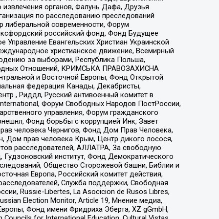
 извлечения органов, Фалунь Дафа, Друзья
рганизация по расследованию преследований
тр либеральной современности, Форум
 Оксфордский российский фонд, Фонд Будущее
е Управление Евангельских Христиан Украинской
еждународное христианское движение, Всемирный
людению за выборами, Республика Польша,
народных Отношений, КРИМСЬКА ПРАВОЗАХИСНА
ы Центральной и Восточной Европы, Фонд Открытой
иональная федерация Канады, Декабристы,
тр , Риддл, Русский антивоенный комитет в
nternational, Форум Свободных Народов ПостРоссии,
дарственного управления, Форум гражданского
рнешнл, Фонд борьбы с коррупцией Инк, Завет
прав человека Чернигов, Фонд Дом Прав Человека,
н, Дом прав человека Крым, Центр дикого лосося,
стов расследователей, АЛЛАТРА, За свободную
д, Гудзоновский институт, Фонд Демократического
сследований, Общество Сторожевой башни, Библии и
сточная Европа, Российский комитет действия,
-расследователей, Служба поддержки, Свободная
 Russie-Libertes, La Asocicion de Rusos Libres,
an Election Monitor, Article 19, Мнение медиа,
Европы, Фонд имени Фридриха Эберта, XZ gGmbH,
ls for International Education, Cultural Vistas,