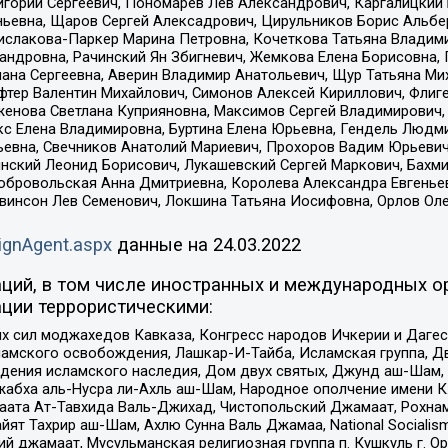
горий Сергеевич, Пономарев Лев Александрович, Каргалицкий 
ньевна, Щаров Сергей Алексадрович, Цирульников Борис Альбер
ислакова-Паркер Марина Петровна, Кочеткова Татьяна Владими
сандровна, Рачинский Ян Збигневич, Жемкова Елена Борисовна,
лана Сергеевна, Аверин Владимир Анатольевич, Щур Татьяна М
фтер Валентин Михайлович, Симонов Алексей Кириллович, Флиг
женова Светлана Куприяновна, Максимов Сергей Владимирович, 
кс Елена Владимировна, Буртина Елена Юрьевна, Гендель Людм
евна, Свечников Анатолий Мариевич, Прохоров Вадим Юрьевич
инский Леонид Борисович, Лукашевский Сергей Маркович, Бахм
Добровольская Анна Дмитриевна, Королева Александра Евгенье
евинсон Лев Семенович, Локшина Татьяна Иосифовна, Орлов Ол
ignAgent.aspx
данные на
24.03.2022
ций, в том числе иностранных и международных ор
ции террористическими:
ил моджахедов Кавказа, Конгресс народов Ичкерии и Дагеста
ламского освобождения, Лашкар-И-Тайба, Исламская группа, Дв
ения исламского наследия, Дом двух святых, Джунд аш-Шам, 
жабха аль-Нусра ли-Ахль аш-Шам, Народное ополчение имени К.
ата Ат-Тавхида Валь-Джихад, Чистопольский Джамаат, Рохнам
ят Тахрир аш-Шам, Ахлю Сунна Валь Джамаа, National Socialism
ий джамаат, Мусульманская религиозная группа п. Кушкуль г. 