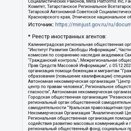
Социалистических Районов, Meta Platforms Inc, 
Комитет, Татарстанское Региональное Всетатар
Татарской Автономной Советской Социалистическ
Красноярского края, Этническое национальное о
Источник:
https://minjust.gov.ru/ru/doc
* Реестр иностранных агентов:
Калининградская региональная общественная организация "Экозащита!-Женсовет", Фонд содействия защите прав и свобод граждан "Общественный вердикт", Фонд "Институт Развития Свободы Информации", Частное учреждение "Информационное агентство МЕМО. РУ", Региональная общественная организация "Общественная комиссия по сохранению наследия академика Сахарова", Фонд поддержки свободы прессы, Санкт-Петербургская общественная правозащитная организация "Гражданский контроль", Межрегиональная общественная организация "Информационно-просветительский центр "Мемориал", Региональный Фонд "Центр Защиты Прав Средств Массовой Информации", с 05.12.2023 Фонд "Центр Защиты Прав Средств массовой информации", Региональная общественная благотворительная организация помощи беженцам и мигрантам "Гражданское содействие", Негосударственное образовательное учреждение дополнительного профессионального образования (повышение квалификации) специалистов "АКАДЕМИЯ ПО ПРАВАМ ЧЕЛОВЕКА", Свердловская региональная общественная организация "Сутяжник", Автономная некоммерческая организация "Центр независимых социологических исследований", Союз общественных объединений "Российский исследовательский центр по правам человека", Региональное общественное учреждение научно-информационный центр "МЕМОРИАЛ", Некоммерческая организация "Фонд защиты гласности", Автономная некоммерческая организация "Институт прав человека", Городская общественная организация "Екатеринбургское общество "МЕМОРИАЛ", Городская общественная организация "Рязанское историко-просветительское и правозащитное общество "Мемориал" (Рязанский Мемориал), Челябинский региональный орган общественной самодеятельности – женское общественное объединение "Женщины Евразии", Челябинский региональный орган общественной самодеятельности "Уральская правозащитная группа", Фонд содействия защите здоровья и социальной справедливости имени Андрея Рылькова, Автономная Некоммерческая Организация "Аналитический Центр Юрия Левады", Автономная некоммерческая организация социальной поддержки населения "Проект Апрель", Региональная общественная организация помощи женщинам и детям, находящимся в кризисной ситуации "Информационно-методический центр "Анна", Фонд содействия развитию массовых коммуникаций и правовому просвещению "Так-так-Так", Фонд содействия устойчивому развитию "Серебряная тайга", Свердловский региональный общественный фонд социальных проектов "Новое время", "Idel.Реалии", Кавказ.Реалии, Крым.Реалии, Телеканал Настоящее Время, Татаро-башкирская служба Радио Свобода (Azatliq Radiosi), Радио Свободная Европа/Радио Свобода (PCE/PC), "Сибирь.Реалии", "Фактограф", Благотворительный фонд помощи осужденным и их семьям, Автономная некоммерческая организация "Институт глобализации и социальных движений", Фонд "В защиту прав заключенных", Частное учреждение "Центр поддержки и содействия развитию средств массовой информации", Пензенский региональный общественный благотворительный фонд "Гражданский союз", "Север.Реалии", Некоммерческая организация Фонд "Правовая инициатива", 