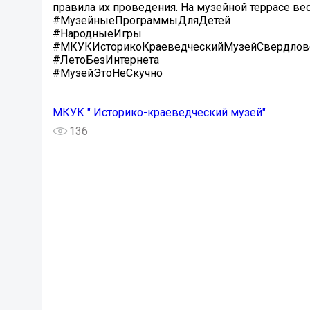
правила их проведения. На музейной террасе ве
#МузейныеПрограммыДляДетей
#НародныеИгры
#МКУКИсторикоКраеведческийМузейСвердлов
#ЛетоБезИнтернета
#МузейЭтоНеСкучно
МКУК " Историко-краеведческий музей"
136