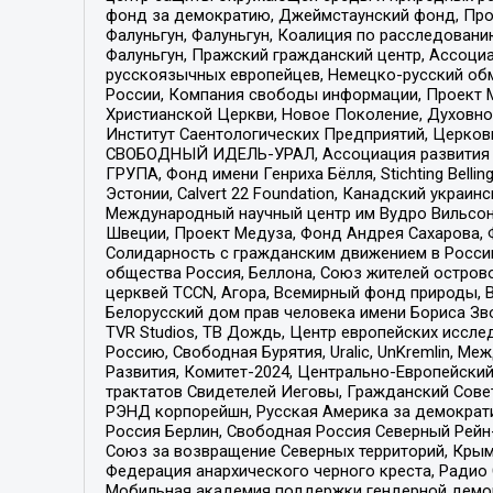
фонд за демократию, Джеймстаунский фонд, Прож
Фалуньгун, Фалуньгун, Коалиция по расследован
Фалуньгун, Пражский гражданский центр, Ассоци
русскоязычных европейцев, Немецко-русский об
России, Компания свободы информации, Проект М
Христианской Церкви, Новое Поколение, Духовн
Институт Саентологических Предприятий, Церков
СВОБОДНЫЙ ИДЕЛЬ-УРАЛ, Ассоциация развития ж
ГРУПА, Фонд имени Генриха Бёлля, Stichting Bellin
Эстонии, Calvert 22 Foundation, Канадский укра
Международный научный центр им Вудро Вильсона
Швеции, Проект Медуза, Фонд Андрея Сахарова, Ф
Солидарность с гражданским движением в России 
общества Россия, Беллона, Союз жителей острово
церквей TCCN, Агора, Всемирный фонд природы, B
Белорусский дом прав человека имени Бориса Зво
TVR Studios, ТВ Дождь, Центр европейских иссл
Россию, Свободная Бурятия, Uralic, UnKremlin, 
Развития, Комитет-2024, Центрально-Европейски
трактатов Свидетелей Иеговы, Гражданский Совет
РЭНД корпорейшн, Русская Америка за демократи
Россия Берлин, Свободная Россия Северный Рейн-В
Союз за возвращение Северных территорий, Крымско
Федерация анархического черного креста, Радио
Мобильная академия поддержки гендерной демократи