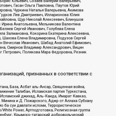
Борис Юльевич, Созаев Валерий Валерьевич,
тович, Гасан Ольга Павловна, Паутов Юрий
ровна, Чуркина Наталья Валерьевна, Акимова
 Гудков Лев Дмитриевич, Илларионова Юлия
ихайловна, Щур Николай Алексеевич, Блинушов
е Ирина Анатольевна, Мельникова Валентина
Беляев Сергей Иванович, Голубева Елена
ила Залмановна, Кокорина Екатерина Алексеевна,
, Шахова Елена Владимировна, Подузов Сергей
ин Вячеслав Иванович, Шабад Анатолий Ефимович,
вна, Смирнов Владимир Александрович, Вицин
ег Петрович, Полякова Мара Федоровна, Резник
ганизаций, признанных в соответствии с
на, База, Асбат аль-Ансар, Священная война,
ижение Талибан, Исламская партия Туркестана,
Исламский джихад, Аль-Каида, Имарат Кавказ,
 Минина и Д. Пожарского, Аджр от Аллаха Субхану
о ба суи давлати исломи, Террористическое
/White Power, Артподготовка, Религиозная группа
Оренбург, Крымско-татарский добровольческий