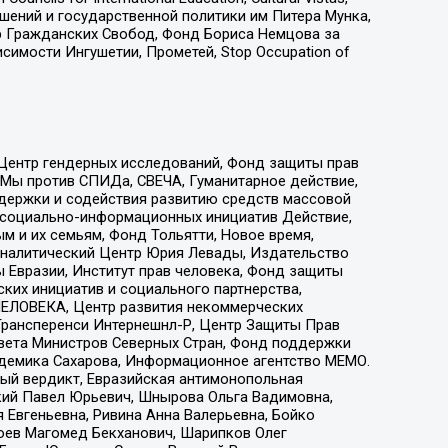
ошений и государственной политики им Питера Мунка,
 Гражданских Свобод, Фонд Бориса Немцова за
имости Ингушетии, Прометей, Stop Occupation of
 Центр гендерных исследований, Фонд защиты прав
 Мы против СПИДа, СВЕЧА, Гуманитарное действие,
ддержки и содействия развитию средств массовой
р социально-информационных инициатив Действие,
 и их семьям, Фонд Тольятти, Новое время,
, Аналитический Центр Юрия Левады, Издательство
 Евразии, Институт прав человека, Фонд защиты
ких инициатив и социального партнерства,
ЕЛОВЕКА, Центр развития некоммерческих
 Трансперенси Интернешнл-Р, Центр Защиты Прав
овета Министров Северных Стран, Фонд поддержки
адемика Сахарова, Информационное агентство МЕМО.
ый вердикт, Евразийская антимонопольная
кий Павел Юрьевич, Шнырова Ольга Вадимовна,
 Евгеньевна, Ривина Анна Валерьевна, Бойко
хоев Магомед Бекханович, Шарипков Олег