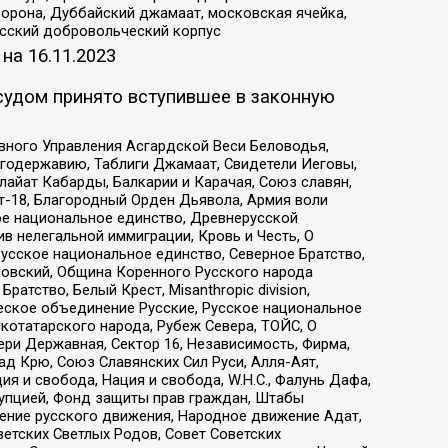
орона, Дуббайский джамаат, московская ячейка,
усский добровольческий корпус
 на
16.11.2023
судом принято вступившее в законную
вного Управления Асгардской Веси Беловодья,
годержавию, Таблиги Джамаат, Свидетели Иеговы,
айат Кабарды, Балкарии и Карачая, Союз славян,
т-18, Благородный Орден Дьявола, Армия воли
ое национальное единство, Древнерусской
 нелегальной иммиграции, Кровь и Честь, О
усское национальное единство, Северное Братство,
ровский, Община Коренного Русского народа
атство, Белый Крест, Misanthropic division,
еское объединение Русские, Русское национальное
котатарского народа, Рубеж Севера, ТОЙС, О
ри Державная, Сектор 16, Независимость, Фирма,
д Крю, Союз Славянских Сил Руси, Алля-Аят,
я и свобода, Нация и свобода, W.H.С., Фалунь Дафа,
рупцией, Фонд защиты прав граждан, Штабы
ение русского движения, Народное движение Адат,
етских Светлых Родов, Совет Советских