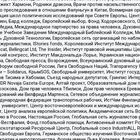
ект Хармони, Родники дракона, Врачи против насильственного
ию преследования в отношении Фалуньгун в Китае, Всемирная о
ация школ политических исследований при Совете Европы, Цен
мен, Бард колледж, Европейский выбор, Фонд Ходорковского,
едиа, Международное партнерство за права человека, Духовно
ое Учебное Заведение Международный Библейский Колледж, М
ь Духовной Технологии, Европейская сеть организаций по наб
урналистики, IStories fonds, Королевский Институт Между
gcat, Bellingcat Ltd, The Insider, Институт правовой инициатив
инский конгресс, Институт Макдональда-Лорье, Украинская нац
, Свободная пресса, Возрождение, Всеукраинский духовный цен
орум свободной России, Лига Свободных Наций, Transparеncy I
– Solidarus, КрымSOS, Свободный университет, Институт госу
в Тисима и Хабомаи, Съезд народных депутатов, Гринпис Инте
DR Novaja Gazeta-Europe, Алтай проект, Образовательный дом 
зскова, Дом прав человека Тбилиси, Дом прав человека Ерева
едований им Вилфрида Мартенса, Сетевое объединение журнали
Международная федерация транспортных рабочих, ИстЧам Финлан
й университет, Центр восточноевропейских и международных и
, Центр анализа европейской политики, Академическая сеть Во
ю в России, Настоящая Россия, Глобальная сеть журналистов
естфалия, Фонд глобальной помощи, Антивоенный комитет России,
татарский Ресурсный Центр, Глобальный союз IndustriALL, Russi
 Свободная Европа, Германское общество изучения Восточной 
и и миротворчества, Форум имени Льва Копелева, American Counci