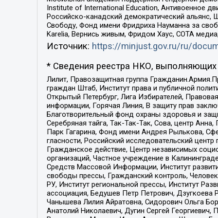
Institute of International Education, Антивоенн
Российско-канадский демократический альянс, 
Свободу, Фонд имени Фридриха Науманна за свобо
Karelia, Вернись живым, Фридом Хаус, СОТА меди
Источник:
https://minjust.gov.ru/ru/doc
* Сведения реестра НКО, выполняющих 
Лилит, Правозащитная группа Гражданин.Армия.П
граждан Штаб, Институт права и публичной поли
Открытый Петербург, Лига Избирателей, Правова
информации, Горячая Линия, В защиту прав закл
Благотворительный фонд охраны здоровья и защи
Серебряная тайга, Так-Так-Так, Сова, центр Анн
Парк Гагарина, Фонд имени Андрея Рылькова, Сф
гласности, Российский исследовательский центр 
Гражданское действие, Центр независимых соци
организаций, Частное учреждение в Калининград
Средств Массовой Информации, Институт развити
свободы прессы, Гражданский контроль, Человек
РУ, Институт региональной прессы, Институт Ра
ассоциация, Бедушев Петр Петрович, Дзугкоева 
Чанышева Лилия Айратовна, Сидорович Ольга Бори
Анатолий Николаевич, Дугин Сергей Георгиевич, 