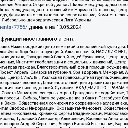
ое движение Антальи, Открытый диалог, Школа международных отн
Школа международных отношений им Нормана Патерсона, Центр
ду, Феминистское антивоенное сопротивление, Комитет независ
а, Либерально-демократическая Лига Украины
uments/7756/
данные на
13.05.2024
функции иностранного агента:
раво, Нижегородский центр немецкой и европейской культуры,
тики, Фонд борьбы с коррупцией, Альянс врачей, НАСИЛИЮ.НЕТ,
я инициатива, Гражданский Союз, Хасдей Ерушалаим, Центр по
юченных, Институт глобализации и социальных движений, Цент
ты прав граждан, Благотворительный фонд помощи осужденным
а, Проект Апрель, Самарская губерния, Эра здоровья, Мемориал
ера, Центр СИБАЛЬТ, Уральская правозащитная группа, Женщины
по правам человека, Дальневосточный центр развития гражданс
ологических исследований, Сутяжник, АКАДЕМИЯ ПО ПРАВАМ Ч
е Совета Министров северных стран, Гражданское содействие,
я прессы - Сибирь, Частное учреждение в Санкт-Петербурге С
 и Закон, Общественная комиссия по сохранению наследия ак
звития Свободы Информации, Экозащита!-Женсовет, Общественн
Регина Николаевна, Кривенко Сергей Владимирович, Милославс
совна, Туровский Александр Алексеевич, Васильева Анастасия
Пивоваров Андрей Сергеевич, Аверин Виталий Евгеньевич, Бара