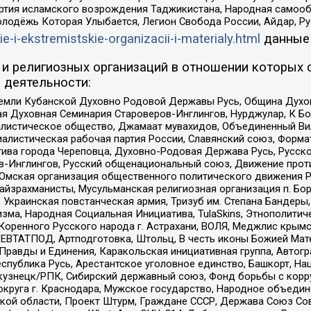
ртия исламского возрождения Таджикистана, Народная самооб
олодёжь Которая Улыбается, Легион Свобода России, Айдар, Р
ie-i-ekstremistskie-organizacii-i-materialy.html
данные
и религиозных организаций в отношении которых 
 деятельности:
земли Кубанской Духовно Родовой Державы Русь, Община Духо
 Духовная Семинария Староверов-Инглингов, Нурджулар, К Бо
листическое общество, Джамаат мувахидов, Объединенный Вил
иалистическая рабочая партия России, Славянский союз, Форма
ива города Череповца, Духовно-Родовая Держава Русь, Русск
-Инглингов, Русский общенациональный союз, Движение против
 Омская организация общественного политического движения Р
йзрахманисты, Мусульманская религиозная организация п. Бо
краинская повстанческая армия, Тризуб им. Степана Бандеры, Бр
зма, Народная Социальная Инициатива, TulaSkins, Этнополитич
оренного Русского народа г. Астрахани, ВОЛЯ, Меджлис крымс
РЕВТАТПОД, Артподготовка, Штольц, В честь иконы Божией Мате
равды и Единения, Каракольская инициативная группа, Автогра
спублика Русь, Арестантское уголовное единство, Башкорт, Наци
окузнецк/РПК, Сибирский державный союз, Фонд борьбы с кор
округа г. Краснодара, Мужское государство, Народное объедин
ой области, Проект Штурм, Граждане СССР, Держава Союз Сов