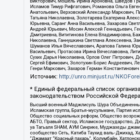
Викторович, Мошель Ирина Ароновна, Шведов Гри
Исламов Тимур Рифгатович, Романова Ольга Евге
Анатольевич, Верховский Александр Маркович, П
Татьяна Николаевна, Золотарева Екатерина Алек
Юрьевна, Саранг Анна Васильевна, Захарова Свет
Андрей Юрьевич, Мосин Алексей Геннадьевич, Ге
Дмитриевна, Вититинова Елена Владимировна, Ба
Николаевна, Ганнушкина Светлана Алексеевна, За
Шуманов Илья Вячеславович, Арапова Галина Юрь
Васильевич, Протасова Ирина Вячеславовна, Лит
Сухих Дарья Николаевна, Орлов Олег Петрович, 
Сергей Ефимович, Золотухин Борис Андреевич, Л
Генри Маркович, Захаров Герман Константинович
Источник:
http://unro.minjust.ru/NKOFore
* Единый федеральный список организа
законодательством Российской Федера
Высший военный Маджлисуль Шура Объединенных с
Исламская группа, Братья-мусульмане, Партия ис
Общество социальных реформ, Общество возрожд
АБТО, Правый сектор, Исламское государство, Д
уа Тагьаля SHAM, АУМ Синрике, Муджахеды джама
сообщество Сеть, Катиба Таухид валь-Джихад, Хай
“Джамаат “Красный пахарь”, Колумбайн, Хатлонск