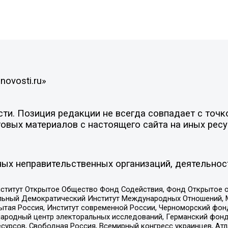
novosti.ru»
и. Позиция редакции не всегда совпадает с точко
овых материалов с настоящего сайта на иных ресу
ых неправительственных организаций, деятельнос
ститут Открытое Общество Фонд Содействия, Фонд Открытое 
альный Демократический Институт Международных Отношений,
тая Россия, Институт современной России, Черноморский фонд
родный центр электоральных исследований, Германский фонд
рсов, Свободная Россия, Всемирный конгресс украинцев, Атла