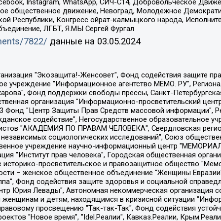
Facebook, Instagram, WhatsApp, СИЧ-С14, Добровольческое Движ
ское общественное движение, Невоград, Молодежное Демократ
ой Республики, Конгресс ойрат-калмыцкого народа, Исполнит
бъединение, ЛГБТ, Я.МЫ Сергей Фургал
uments/7822/
данные на
03.05.2024
Общество с ограниченной ответственностью "Радио Свободная Европа/Радио Свобода", Чешское информационное агентство "MEDIUM-ORIENT", Красноярская региональная общественная организация "Мы против СПИДа", Камалягин Денис Николаевич, Маркелов Сергей Евгеньевич, Пономарев Лев Александрович, Савицкая Людмила Алексеевна, Автономная некоммерческая организация "Центр по работе с проблемой насилия "НАСИЛИЮ.НЕТ", Межрегиональный профессиональный союз работников здравоохранения "Альянс врачей", Юридическое лицо, зарегистрированное в Латвийской Республике, SIA "Medusa Project" (регистрационный номер 40103797863, дата регистрации 10.06.2014), Некоммерческая организация "Фонд по борьбе с коррупцией", Автономная некоммерческая организация "Институт права и публичной политики", Баданин Роман Сергеевич, Гликин Максим Александрович, Железнова Мария Михайловна, Лукьянова Юлия Сергеевна, Маетная Елизавета Витальевна, Маняхин Петр Борисович, Чуракова Ольга Владимировна, Ярош Юлия Петровна, Юридическое лицо "The Insider SIA", зарегистрированное в Риге, Латвийская Республика (дата регистрации 26.06.2015), являющееся администратором доменного имени интернет-издания "The Insider SIA", https://theins.ru, Постернак Алексей Евгеньевич, Рубин Михаил Аркадьевич, Анин Роман Александрович, Юридическое лицо Istories fonds, зарегистрированное в Латвийской Республике (регистрационный номер 50008295751, дата регистрации 24.02.2020), Великовский Дмитрий Александрович, Долинина Ирина Николаевна, Мароховская Алеся Алексеевна, Шлейнов Роман Юрьевич, Шмагун Олеся Валентиновна, Общество с ограниченной ответственностью "Альтаир 2021", Общество с ограниченной ответственностью "Вега 2021", Общество с ограниченной ответственностью "Главный редактор 2021", Общество с ограниченной ответственностью "Ромашки монолит", Важенков Артем Валерьевич, Ивановская областная общественная организация "Центр гендерных исследований", Гурман Юрий Альбертович, Медиапроект "ОВД-Инфо", Егоров Владимир Владимирович, Жилинский Владимир Александрович, Общество с ограниченной ответственностью "ЗП", Иванова София Юрьевна, Карезина Инна Павловна, Кильтау Екатерина Викторовна, Петров Алексей Викторович, Пискунов Сергей Евгеньевич, Смирнов Сергей Сергеевич, Тихонов Михаил Сергеевич, Общество с ограниченной ответственностью "ЖУРНАЛИСТ-ИНОСТРАННЫЙ АГЕНТ", Арапова Галина Юрьевна, Вольтская Татьяна Анатольевна, Американская компания "Mason G.E.S. Anonymous Foundation" (США), являющаяся владельцем интернет-издания https://mnews.world/, Компания "Stichting Bellingcat", зарегистрированная в Нидерландах (дата регистрации 11.07.2018), Захаров Андрей Вячеславович, Клепиковская Екатерина Дмитриевна, Общество с ограниченной ответственностью "МЕМО", Перл Роман Александрович, Симонов Евгений Алексеевич, Соловьева Елена Анатольевна, Сотников Даниил Владимирович, Сурначева Елизавета Дмитриевна, Автономная некоммерческая организация по защите прав человека и информированию населения "Якутия – Наше Мнение", Общество с ограниченной ответственностью "Москоу диджитал медиа", с 26.01.2023 Общество с ограниченной ответственностью "Чайка Белые сады", Ветошкина Валерия Валерьевна, Заговора Максим Александрович, Межрегиональное общественное движение "Российская ЛГБТ - сеть", Оленичев Максим Владимирович, Павлов Иван Юрьевич, Скворцова Елена Сергеевна, Общество с ограниченной ответственностью "Как бы инагент", Кочетков Игорь Викторович, Общество с ограниченной ответственностью "Честные выборы", Еланчик Олег Александрович, Общество с ограниченной ответственностью "Нобелевский призыв", Гималова Регина Эмилевна, Григорьев Андрей Валерьевич, Григорьева Алина Александровна, Ассоциация по содействию защите прав призывников, альтернативнослужащих и военнослужащих "Правозащитная группа "Гражданин.Армия.Право", Хисамова Регина Фаритовна, Автономная некоммерческая организация по реализа