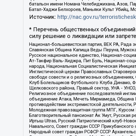
батальон имени Номана Челебиджихана, Азов, Па
Батал-Хаджи Белхороев, Маньяки Культ Убийц, М
Источник:
http://nac.gov.ru/terroristichesk
* Перечень общественных объединений 
силу решение о ликвидации или запрете
Национал-большевистская партия, ВЕК РА, Рада 
Славянская Община Капища Веды Перуна, Мужская
Русское национальное единство, Национал-социа
Ат-Такфир Валь-Хиджра, Пит Буль, Национал-соц
народа, Национальная Социалистическая Инициат
Инглистической церкви Православных Староверов
свободе совести и о религиозных объединениях,
Клуб Болельщиков Футбольного Клуба Динамо, Фа
Щелковского района, Правый сектор, УНА - УНСО, У
Религиозное объединение последователей инглии
объединение Атака, Мечеть Мирмамеда, Община К
противодействии экстремистской деятельности, 
Молодежная правозащитная группа МПГ, Курсом П
Благотворительный пансионат Ак Умут, Русская ре
Иртыш Ultras, Русский Патриотический клуб-Нов
Навального, Совет граждан СССР Прикубанского 
Народный совет граждан РСФСР СССР Архангельск