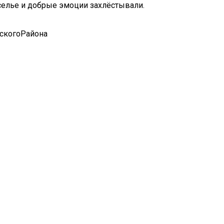
селье и добрые эмоции захлёстывали.
скогоРайона