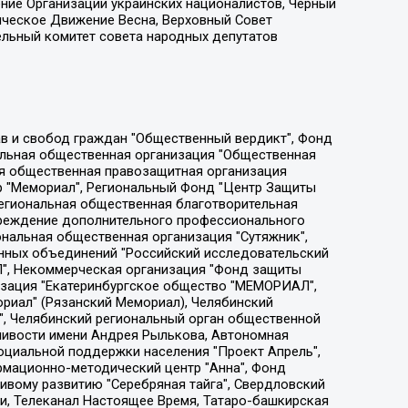
ение Организации украинских националистов, Черный
ическое Движение Весна, Верховный Совет
ельный комитет совета народных депутатов
ции социально-правовых программ "Лилит", Дальневосточное общественное движение "Маяк", Санкт-Петербургская ЛГБТ-инициативная группа "Выход", Инициативная группа ЛГБТ+ "Реверс", Алексеев Андрей Викторович, Бекбулатова Таисия Львовна, Беляев Иван Михайлович, Владыкина Елена Сергеевна, Гельман Марат Александрович, Никульшина Вероника Юрьевна, Толоконникова Надежда Андреевна, Шендерович Виктор Анатольевич, Общество с ограниченной ответственностью "Данное сообщение", Общество с ограниченной ответственностью Издательский дом "Новая глава", Айнбиндер Александра Александровна, Московский комьюнити-центр для ЛГБТ+инициатив, Благотворительный фонд развития филантропии, Deutsche Welle (Германия, Kurt-Schumacher-Strasse 3, 53113 Bonn), Борзунова Мария Михайловна, Воробьев Виктор Викторович, Голубева Анна Львовна, Константинова Алла Михайловна, Малкова Ирина Владимировна, Мурадов Мурад Абдулгалимович, Осетинская Елизавета Николаевна, Понасенков Евгений Николаевич, Ганапольский Матвей Юрьевич, Киселев Евгений Алексеевич, Борухович Ирина Григорьевна, Дремин Иван Тимофеевич, Дубровский Дмитрий Викторович, Красноярская региональная общественная организация поддержки и развития альтернативных образовательных технологий и межкультурных коммуникаций "ИНТЕРРА", Маяковская Екатерина Алексеевна, Фейгин Марк Захарович, Филимонов Андрей Викторович, Дзугкоева Регина Николаевна, Доброхотов Роман Александрович, Дудь Юрий Александрович, Елкин Сергей Владимирович, Кругликов Кирилл Игоревич, Сабунаева Мария Леонидовна, Семенов Алексей Владимирович, Шаинян Карен Багратович, Шульман Екатерина Михайловна, Асафьев Артур Валерьевич, Вахштайн Виктор Семенович, Венедиктов Алексей Алексеевич, Лушникова Екатерина Евгеньевна, Волков Леонид Михайлович, Невзоров Александр Глебович, Пархоменко Сергей Борисович, Сироткин Ярослав Николаевич, Кара-Мурза Владимир Владимирович, Баранова Наталья Владимировна, Гозман Леонид Яковлевич, Кагарлицкий Борис Юльевич, Климарев Михаил Валерьевич, Милов Владимир Станиславович, Автономная некоммерческая организация Краснодарский центр современного искусства "Типография", Моргенштерн Алишер Тагирович, Соболь Любовь Эдуардовна, Общество с ограниченной ответственностью "ЛИЗА НОРМ", Каспаров Гарри Кимович, Ходорковский Михаил Борисович, Общество с ограниченной ответственностью "Апрельские тезисы", Данилович Ирина Брониславовна, Кашин Олег Владимирович, Петров Николай Владимирович, Пивоваров Алексей Владимирович, Соколов Михаил Владимирович, Цветкова Юлия Владимировна, Чичваркин Евгений Александрович, Комитет против пыток/Команда против пыток, Общество с ограниченной ответственностью "Первый научный", Общество с ограниченной ответственностью "Вертолет и ко", Белоцерковская Вероника Борисовна, Кац Максим Евгеньевич, Лазарева Татьяна Юрьевна, Шаведдинов Руслан Табризович, Яшин Илья Валерьевич, Общество с ограниченной ответственностью "Иноагент ААВ", Алешковский Дмитрий Петрович, Альбац Евгения Марковна, Быков Дмитрий Львович, Галямина Юлия Евгеньевна, Лойко Сергей Леонидович, Мартынов Кирилл Константинович, Медведев Сергей Александрович, Крашенинников Федор Геннадиевич, Гордеева Катерина Вл