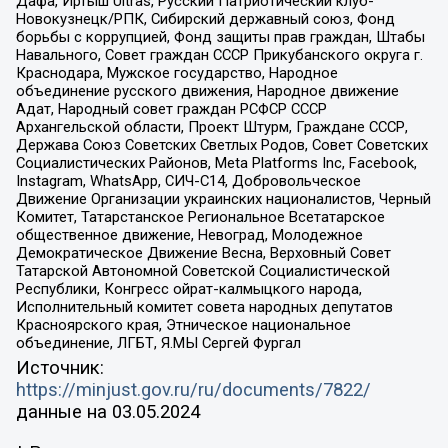
Дафа, Иртыш Ultras, Русский Патриотический клуб-
Новокузнецк/РПК, Сибирский державный союз, Фонд
борьбы с коррупцией, Фонд защиты прав граждан, Штабы
Навального, Совет граждан СССР Прикубанского округа г.
Краснодара, Мужское государство, Народное
объединение русского движения, Народное движение
Адат, Народный совет граждан РСФСР СССР
Архангельской области, Проект Штурм, Граждане СССР,
Держава Союз Советских Светлых Родов, Совет Советских
Социалистических Районов, Meta Platforms Inc, Facebook,
Instagram, WhatsApp, СИЧ-С14, Добровольческое
Движение Организации украинских националистов, Черный
Комитет, Татарстанское Региональное Всетатарское
общественное движение, Невоград, Молодежное
Демократическое Движение Весна, Верховный Совет
Татарской Автономной Советской Социалистической
Республики, Конгресс ойрат-калмыцкого народа,
Исполнительный комитет совета народных депутатов
Красноярского края, Этническое национальное
объединение, ЛГБТ, Я.МЫ Сергей Фургал
Источник:
https://minjust.gov.ru/ru/documents/7822/
данные на
03.05.2024