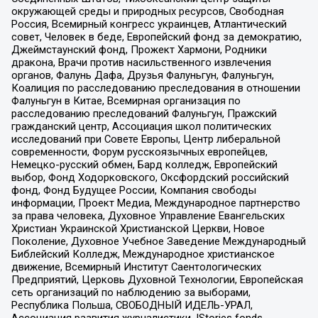
окружающей среды и природных ресурсов, Свободная
Россия, Всемирный конгресс украинцев, Атлантический
совет, Человек в беде, Европейский фонд за демократию,
Джеймстаунский фонд, Прожект Хармони, Родники
дракона, Врачи против насильственного извлечения
органов, Фалунь Дафа, Друзья Фалуньгун, Фалуньгун,
Коалиция по расследованию преследования в отношении
Фалуньгун в Китае, Всемирная организация по
расследованию преследований Фалуньгун, Пражский
гражданский центр, Ассоциация школ политических
исследований при Совете Европы, Центр либеральной
современности, Форум русскоязычных европейцев,
Немецко-русский обмен, Бард колледж, Европейский
выбор, Фонд Ходорковского, Оксфордский российский
фонд, Фонд Будущее России, Компания свободы
информации, Проект Медиа, Международное партнерство
за права человека, Духовное Управление Евангельских
Христиан Украинской Христианской Церкви, Новое
Поколение, Духовное Учебное Заведение Международный
Библейский Колледж, Международное христианское
движение, Всемирный Институт Саентологических
Предприятий, Церковь Духовной Технологии, Европейская
сеть организаций по наблюдению за выборами,
Республика Польша, СВОБОДНЫЙ ИДЕЛЬ-УРАЛ,
Ассоциация развития журналистики, IStories fonds,