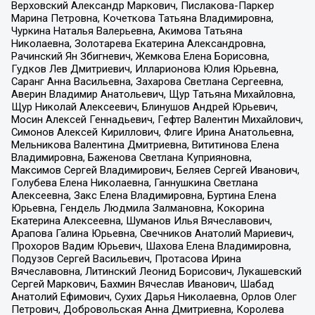
Верховский Александр Маркович, Пислакова-Паркер
Марина Петровна, Кочеткова Татьяна Владимировна,
Чуркина Наталья Валерьевна, Акимова Татьяна
Николаевна, Золотарева Екатерина Александровна,
Рачинский Ян Збигневич, Жемкова Елена Борисовна,
Гудков Лев Дмитриевич, Илларионова Юлия Юрьевна,
Саранг Анна Васильевна, Захарова Светлана Сергеевна,
Аверин Владимир Анатольевич, Щур Татьяна Михайловна,
Щур Николай Алексеевич, Блинушов Андрей Юрьевич,
Мосин Алексей Геннадьевич, Гефтер Валентин Михайлович,
Симонов Алексей Кириллович, Флиге Ирина Анатольевна,
Мельникова Валентина Дмитриевна, Вититинова Елена
Владимировна, Баженова Светлана Куприяновна,
Максимов Сергей Владимирович, Беляев Сергей Иванович,
Голубева Елена Николаевна, Ганнушкина Светлана
Алексеевна, Закс Елена Владимировна, Буртина Елена
Юрьевна, Гендель Людмила Залмановна, Кокорина
Екатерина Алексеевна, Шуманов Илья Вячеславович,
Арапова Галина Юрьевна, Свечников Анатолий Мариевич,
Прохоров Вадим Юрьевич, Шахова Елена Владимировна,
Подузов Сергей Васильевич, Протасова Ирина
Вячеславовна, Литинский Леонид Борисович, Лукашевский
Сергей Маркович, Бахмин Вячеслав Иванович, Шабад
Анатолий Ефимович, Сухих Дарья Николаевна, Орлов Олег
Петрович, Добровольская Анна Дмитриевна, Королева