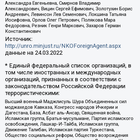
Александра Евгеньевна, Смирнов Владимир
Александрович, Вицин Сергей Ефимович, Золотухин Борис
Андреевич, Левинсон Лев Семенович, Локшина Татьяна
Иосифовна, Орлов Олег Петрович, Полякова Мара
Федоровна, Резник Генри Маркович, Захаров Герман
Константинович
Источник:
http://unro.minjust.ru/NKOForeignAgent.aspx
данные на
24.03.2022
* Единый федеральный список организаций, в
том числе иностранных и международных
организаций, признанных в соответствии с
законодательством Российской Федерации
террористическими:
Высший военный Маджлисуль Шура Объединенных сил
моджахедов Кавказа, Конгресс народов Ичкерии и
Дагестана, База, Асбат аль-Ансар, Священная война,
Исламская группа, Братья-мусульмане, Партия исламского
освобождения, Лашкар-И-Тайба, Исламская группа,
Движение Талибан, Исламская партия Туркестана,
Общество социальных реформ, Общество возрождения