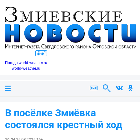
Погода world-weather.ru
world-weather.ru
В посёлке Змиëвка
состоялся крестный ход
10:24
15.08.2025 16+