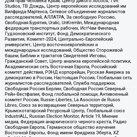
Дом прав человека Крым, Центр дикого лосося, TVR
Studios, ТВ Дождь, Центр европейских исследований им
Вилфрида Мартенса, Сетевое объединение журналистов
расследователей, АЛЛАТРА, За свободную Россию,
Свободная Бурятия, Uralic, UnKremlin, Международная
федерация транспортных рабочих, ИстЧам Финланд,
Гудзоновский институт, Фонд Демократического
Развития, Комитет-2024, Центрально-Европейский
университет, Центр восточноевропейских и
международных исследований, Общество Сторожевой
башни, Библии и трактатов Свидетелей Иеговы,
Гражданский Совет, Центр анализа европейской политики,
Академическая сеть Восточная Европа, Российский
комитет действия, РЭНД корпорейшн, Русская Америка за
демократию в России, Настоящая Россия, Глобальная сеть
журналистов-расследователей, Служба поддержки,
Свободная Россия Берлин, Свободная Россия Северный
Рейн-Вестфалия, Фонд глобальной помощи, Антивоенный
комитет России, Russie-Libertes, La Asocicion de Rusos
Libres, Союз за возвращение Северных территорий,
Крымскотатарский Ресурсный Центр, Глобальный союз
IndustriALL, Russian Election Monitor, Article 19, Мнение
медиа, Федерация анархического черного креста, Радио
Свободная Европа, Германское общество изучения
Восточной Европы, Фонд имени Фридриха Эберта, XZ