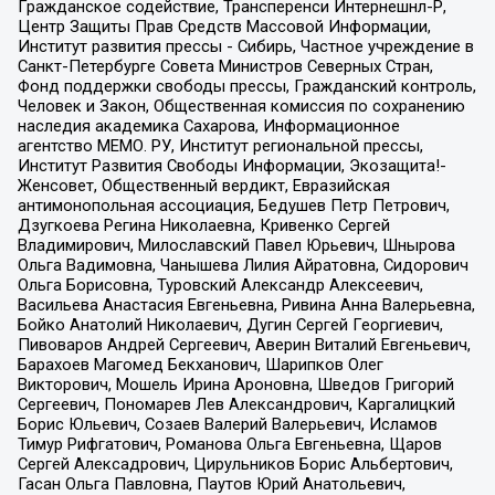
Гражданское содействие, Трансперенси Интернешнл-Р,
Центр Защиты Прав Средств Массовой Информации,
Институт развития прессы - Сибирь, Частное учреждение в
Санкт-Петербурге Совета Министров Северных Стран,
Фонд поддержки свободы прессы, Гражданский контроль,
Человек и Закон, Общественная комиссия по сохранению
наследия академика Сахарова, Информационное
агентство МЕМО. РУ, Институт региональной прессы,
Институт Развития Свободы Информации, Экозащита!-
Женсовет, Общественный вердикт, Евразийская
антимонопольная ассоциация, Бедушев Петр Петрович,
Дзугкоева Регина Николаевна, Кривенко Сергей
Владимирович, Милославский Павел Юрьевич, Шнырова
Ольга Вадимовна, Чанышева Лилия Айратовна, Сидорович
Ольга Борисовна, Туровский Александр Алексеевич,
Васильева Анастасия Евгеньевна, Ривина Анна Валерьевна,
Бойко Анатолий Николаевич, Дугин Сергей Георгиевич,
Пивоваров Андрей Сергеевич, Аверин Виталий Евгеньевич,
Барахоев Магомед Бекханович, Шарипков Олег
Викторович, Мошель Ирина Ароновна, Шведов Григорий
Сергеевич, Пономарев Лев Александрович, Каргалицкий
Борис Юльевич, Созаев Валерий Валерьевич, Исламов
Тимур Рифгатович, Романова Ольга Евгеньевна, Щаров
Сергей Алексадрович, Цирульников Борис Альбертович,
Гасан Ольга Павловна, Паутов Юрий Анатольевич,