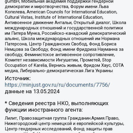
gGmbH, Мобильная академия поддержки гендерной
демократии и миротворчества, Форум имени Льва
Копелева, American Councils for International Education,
Cultural Vistas, Institute of International Education,
Антивоенное движение Антальи, Открытый диалог, Школа
международных отношений и государственной политики
им Питера Мунка, Российско-канадский демократический
альянс, Школа международных отношений им Нормана
Патерсона, Центр Гражданских Свобод, Фонд Бориса
Немцова за Свободу, Фонд имени Фридриха Науманна за
свободу, Феминистское антивоенное сопротивление,
Комитет независимости Ингушетии, Прометей, Stop
Occupation of Karelia, Вернись живым, Фридом Хаус, СОТА
медиа, Либерально-демократическая Лига Украины
Источник:
https://minjust.gov.ru/ru/documents/7756/
данные на
13.05.2024
* Сведения реестра НКО, выполняющих
функции иностранного агента:
Лилит, Правозащитная группа Гражданин.Армия.Право,
Нижегородский центр немецкой и европейской культуры,
Центр гендерных исследований, Фонд защиты прав