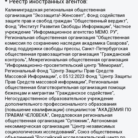
* Реестр иностранных агентов:
Калининградская региональная общественная организация "Экозащита!-Женсовет", Фонд содействия защите прав и свобод граждан "Общественный вердикт", Фонд "Институт Развития Свободы Информации", Частное учреждение "Информационное агентство МЕМО. РУ", Региональная общественная организация "Общественная комиссия по сохранению наследия академика Сахарова", Фонд поддержки свободы прессы, Санкт-Петербургская общественная правозащитная организация "Гражданский контроль", Межрегиональная общественная организация "Информационно-просветительский центр "Мемориал", Региональный Фонд "Центр Защиты Прав Средств Массовой Информации", с 05.12.2023 Фонд "Центр Защиты Прав Средств массовой информации", Региональная общественная благотворительная организация помощи беженцам и мигрантам "Гражданское содействие", Негосударственное образовательное учреждение дополнительного профессионального образования (повышение квалификации) специалистов "АКАДЕМИЯ ПО ПРАВАМ ЧЕЛОВЕКА", Свердловская региональная общественная организация "Сутяжник", Автономная некоммерческая организация "Центр независимых социологических исследований", Союз общественных объединений "Российский исследовательский центр по правам человека", Региональное общественное учреждение научно-информационный центр "МЕМОРИАЛ", Некоммерческая организация "Фонд защиты гласности", Автономная некоммерческая организация "Институт прав человека", Городская общественная организация "Екатеринбургское общество "МЕМОРИАЛ", Городская общественная организация "Рязанское историко-просветительское и правозащитное общество "Мемориал" (Рязанский Мемориал), Челябинский региональный орган общественной самодеятельности – женское общественное объединение "Женщины Евразии", Челябинский региональный орган общественной самодеятельности "Уральская правозащитная группа", Фонд содействия защите здоровья и социальной справедливости имени Андрея Рылькова, Автономная Некоммерческая Организация "Аналитический Центр Юрия Левады", Автономная некоммерческая организация социальной поддержки населения "Проект Апрель", Региональная общественная организация помощи женщинам и детям, находящимся в кризисной ситуации "Информационно-методический центр "Анна", Фонд содействия развитию массовых коммуникаций и правовому просвещению "Так-так-Так", Фонд содействия устойчивому развитию "Серебряная тайга", Свердловский региональный общественный фонд социальных проектов "Новое время", "Idel.Реалии", Кавказ.Реалии, Крым.Реалии, Телеканал Настоящее Время, Татаро-башкирская служба Радио Свобода (Azatliq Radiosi), Радио Свободная Европа/Радио Свобода (PCE/PC), "Сибирь.Реалии", "Фактограф", Благотворительный фонд помощи осужденным и их семьям, Автономная некоммерческая организация "Институт глобализации и социальных движений", Фонд "В защиту прав заключенных", Частное учреждение "Центр поддержки и содействия развитию средств массовой информации", Пензенский региональный общественный благотворительный фонд "Гражданский союз", "Север.Реалии", Некоммерческая организация Фонд "Правовая инициатива", Общество с ограниченной ответственностью "Радио Свободная Европа/Радио Свобода", Чешское информационное агентство "MEDIUM-ORIENT", Красноярская региональная общественная организация "Мы против СПИДа", Камалягин Денис Николаевич, Маркелов Сергей Евгеньевич, Пономарев Лев Александрович, Савицкая Людмила Алексеевна, Автономная некоммерческая организация "Центр по работе с проблемой насилия "НАСИЛИЮ.НЕТ", Межрегиональный профессиональный союз работников здравоохранения "Альянс врачей", Юридическое лицо, зарегистрированное в Латвийской Республике, SIA "Medusa Project" (регистрационный номер 40103797863, дата регистрации 10.06.2014), Некоммерческая организация "Фонд по борьбе с коррупцией", Автономная некоммерческая организация "Институт права и публичной политики", Баданин Роман Сергеевич, Гликин Максим Александрович, Железнова Мария Михайловна, Лукьянова Юлия Сергеевна, Маетная Елизавета Витальевна, Маняхин Петр Борисович, Чуракова Ольга Владимировна, Ярош Юлия Петровна, Юридическое лицо "The Insider SIA", зарегистрированное в Риге, Латвийская Республика (дата регистрации 26.06.2015), являющееся администратором доменного имени интернет-издания "The Insider SIA", https://theins.ru, Постернак Алексей Евгеньевич, Рубин Михаил Аркадьевич, Анин Роман Александрович, Юридическое лицо Istories fonds, зарегистрированное в Латвийской Республике (регистрационный номер 50008295751, дата регистрации 24.02.2020), Великовский Дмитрий Александрович, Долинина Ирина Николаевна, Мароховская Алеся Алексеевна, Шлейнов Роман Юрьевич, Шмагун Олеся Валентиновна, Общество с ограниченной ответственностью "Альтаир 2021", Общество с ограниченной ответственностью "Вега 2021", Общество с ограниченной ответственностью "Главный редактор 2021", Общество с ограниченной ответственностью "Ромашки монолит", Важенков Артем Валерьевич, Ивановская областная общественная организация "Центр гендерных исследований", Гурман Юрий Альбертович, Медиапроект "ОВД-Инфо", Егоров Владимир Владимирович, Жилинский Владимир Александрович, Общество с ограниченной ответственностью "ЗП", Иванова София Юрьевна, Карезина Инна Павловна, Кильтау Екатерина Викторовна, Петров Алексей Викторович, Пискунов Сергей Евгеньевич, Смирнов Сергей Сергеевич, Тихонов Михаил Сергеевич, Общество с ограниченной ответственностью "ЖУРНАЛИСТ-ИНОСТРАННЫЙ АГЕНТ", Арапова Галина Юрьевна, Вольтская Татьяна Анатольевна, Американская компания "Mason G.E.S. Anonymous Foundation" (США), являющаяся владельцем интернет-издания https://mnews.world/, Компания "Stichting Bellingcat", зарегистрированная в Нидерландах (дата регистрации 11.07.2018), Захаров Андрей Вячеславович, Клепиковская Екатерина Дмитриевна, Общество с ограниченной ответственностью "МЕМО", Перл Роман Александрович, Симонов Евгений Алексеевич, Соловьева Елена Анатольевна, Сотников Даниил Владимирович, Сурначева Елизавета Дмитриевна, Автономная некоммерческая организация по защите прав человека и информированию населения "Якутия – Наше Мнение", Общество с ограниченной ответственностью "Москоу диджитал медиа", с 26.01.2023 Общество с ограниченной ответственностью "Чайка Белые сады", Ветошкина Валерия Валерьевна, Заговора Максим Александрович, Межрегиональное общественное движение "Российская ЛГБТ - сеть", Оленичев Максим Владимирович, Павлов Иван Юрьевич, Скворцова Елена Сергеевна, Общество с ограниченной ответственностью "Как бы инагент", Кочетков Игорь Викторович, Общество с ограниченной ответственностью "Честные выборы", Еланчик Олег Александрович, Общество с ограниченной ответственностью "Нобелевский призыв", Гималова Регина Эмилевна, Григорьев Андрей Валерьевич, Григорьева Алина Александровна, Ассоциация по содействию защите прав призывников, альтернативнослужащих и военнослужащих "Правозащитная группа "Гражданин.Армия.Право", Хисамова Регина Фаритовна, Автономная некоммерческая организация по реализации социально-правовых программ "Лилит", Дальневосточное общественное движение "Маяк", Санкт-Петербургская ЛГБТ-инициативная группа "Выход", Инициативная группа ЛГБТ+ "Реверс", Алексеев Андрей Викторович, Бекбулатова Таисия Львовна, Беляев Иван Михайлович, Владыкина Елена Сергеевна, Гельман Марат Александрович, Никульшина Вероника Юрьевна, Толоконникова Надежда Андреевна, Шендерович Виктор Анатольевич, Общество с ограниченной ответственностью "Данное сообщение", Общество с ограниченной ответственностью Издательский дом "Новая глава", Айнбиндер Александра Александровна, Московский комьюнити-центр для ЛГБТ+инициатив, Благотворительный фонд развития филантропии, Deutsche Welle (Германия, Kurt-Schumacher-Strasse 3, 53113 Bonn), Борзунова Мария Михайловна, Воробьев Виктор Викторович, Голубева Анна Львовна, Константинова Алла Михайловна, Малкова Ирина Владимировна, Мурадов Мурад Абдулгалимович, Осетинская Елизавета Николаевна, Понасенков Евгений Николаевич, Ганапольский Матвей Юрьевич, Киселев Евгений Алексеевич, Борухович Ирина Григорьевна, Дремин Иван Тимофеевич, Дубровский Дмитрий Викторович, Красноярская региональная общественная организация поддержки и развития альтернативных образовательных технологий и межкультурных коммуникаций "ИНТЕРРА", Маяковская Екатерина Алексеевна, Фейгин Марк Захарович, Филимонов Андрей Викторович, Дзугкоева Регина Николаевна, Доброхотов Роман Александрович, Дудь Юрий Александрович, Елкин Сергей Владимирович, Кругликов Кирилл Игоревич, Сабунаева Мария Леонидовна, Семенов Алексей Владимирович, Шаинян Карен Багратович, Шульман Екатерина Михайловна, Асафьев Артур Валерьевич, Вахштайн Виктор Семенович, Венедиктов Алексей Алексеевич, Лушникова Екатерина Евгеньевна, Волков Леонид Михайлович, Невзоров Александр Глебович, Пархоменко Сергей Борисович, Сироткин Ярослав Николаевич, Кара-Мурза Владимир Владимирович, Баранова Наталья Владимировна, Гозман Леонид Яковлевич, Кагарлицкий Борис Юльевич, Климарев Михаил Валерьевич, Милов Владимир Станиславович, Автономная некоммерческая организация Краснодарский центр современного искусства "Типография", Моргенштерн Алишер Тагирович, Соболь Любовь Эдуардовна, Общество с ограниченной ответственностью "ЛИЗА НОРМ", Каспаров Гарри Кимович, Ходорковский Михаил Борисович, Общество с ограниченной ответственностью "Апрельские тезисы", Данилович Ирина Брониславовна, Кашин Олег Владимирович, Петров Николай Владимирович, Пивоваров Алексей Владимирович, Соколов Михаил Владимирович, Цветкова Юлия Владимировна, Чичваркин Евгений Александрович, Комитет против пыток/Команда против пыток, Общество с ограниченной ответственностью "Первый научный", Общество с ограниченной ответственностью "Вертолет и ко", Белоцерковская Вероника Борисовна, Кац Максим Евгеньевич, Лазарева Татьяна Юрьевна, Шаведдинов Руслан Табризович, Яшин Илья Валерьевич, Общество с ограниченной ответственностью "Иноагент ААВ", Алешковский Дмитрий Петрович, Альбац Евгения Марковна, Быков Дмитрий Львович, Галямина Юлия Евгеньевна, Лойко Сергей Леонидович, Мартынов Кирилл Константинович, Медведев Сергей Александрович, Крашенинников Федор Геннадиевич, Гордеева Катерина Вл