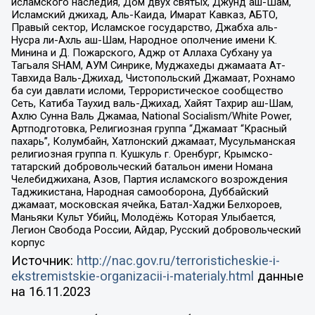
исламского наследия, Дом двух святых, Джунд аш-Шам,
Исламский джихад, Аль-Каида, Имарат Кавказ, АБТО,
Правый сектор, Исламское государство, Джабха аль-
Нусра ли-Ахль аш-Шам, Народное ополчение имени К.
Минина и Д. Пожарского, Аджр от Аллаха Субхану уа
Тагьаля SHAM, АУМ Синрике, Муджахеды джамаата Ат-
Тавхида Валь-Джихад, Чистопольский Джамаат, Рохнамо
ба суи давлати исломи, Террористическое сообщество
Сеть, Катиба Таухид валь-Джихад, Хайят Тахрир аш-Шам,
Ахлю Сунна Валь Джамаа, National Socialism/White Power,
Артподготовка, Религиозная группа “Джамаат “Красный
пахарь”, Колумбайн, Хатлонский джамаат, Мусульманская
религиозная группа п. Кушкуль г. Оренбург, Крымско-
татарский добровольческий батальон имени Номана
Челебиджихана, Азов, Партия исламского возрождения
Таджикистана, Народная самооборона, Дуббайский
джамаат, московская ячейка, Батал-Хаджи Белхороев,
Маньяки Культ Убийц, Молодёжь Которая Улыбается,
Легион Свобода России, Айдар, Русский добровольческий
корпус
Источник:
http://nac.gov.ru/terroristicheskie-i-
ekstremistskie-organizacii-i-materialy.html
данные
на
16.11.2023