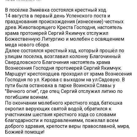
В посёлке Змиëвка состоялся крестный ход.
14 августа в первый день Успенского поста и
празднования происхождения (изнесение) честных
древ Животворящего Креста Господня, настоятель
храма протоиерей Сергий Якимчук отслужил
Божественную Литургию и молебен с освящением
меда нового сбора.
Далее состоялся крестный ход, который прошёл по
улицам поселка, возглавил колонну Благочинный
Свердловского Благочиния настоятель храма
Вознесения Господня протоиерей Сергий Якимчук.
Маршрут крестоходцев проходил от храма Вознесения
Господня по ул. Кирова с выходом на ул.Садовую. В
пути была остановка в парке Воинской Славы у
"Вечного огня", где отец Сергий отслужил литию по
погибшим воинам.
По окончании молебного крестного хода, батюшка
окропил верующих святой водой, обратился к
участникам шествия крестного хода со словами
благодарности и поздравлениями, пожелал всем
доброго здравия, крепости веры православной, мира,
Божией помощи!