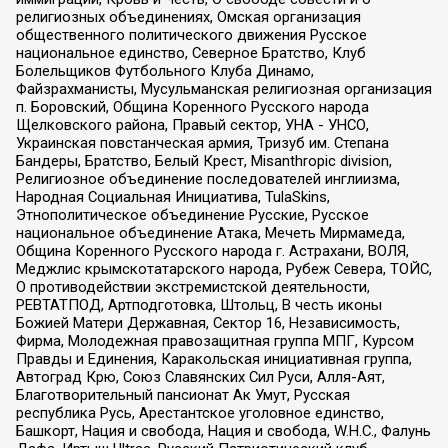
религиозных объединениях, Омская организация
общественного политического движения Русское
национальное единство, Северное Братство, Клуб
Болельщиков Футбольного Клуба Динамо,
Файзрахманисты, Мусульманская религиозная организация
п. Боровский, Община Коренного Русского народа
Щелковского района, Правый сектор, УНА - УНСО,
Украинская повстанческая армия, Тризуб им. Степана
Бандеры, Братство, Белый Крест, Misanthropic division,
Религиозное объединение последователей инглиизма,
Народная Социальная Инициатива, TulaSkins,
Этнополитическое объединение Русские, Русское
национальное объединение Атака, Мечеть Мирмамеда,
Община Коренного Русского народа г. Астрахани, ВОЛЯ,
Меджлис крымскотатарского народа, Рубеж Севера, ТОЙС,
О противодействии экстремистской деятельности,
РЕВТАТПОД, Артподготовка, Штольц, В честь иконы
Божией Матери Державная, Сектор 16, Независимость,
Фирма, Молодежная правозащитная группа МПГ, Курсом
Правды и Единения, Каракольская инициативная группа,
Автоград Крю, Союз Славянских Сил Руси, Алля-Аят,
Благотворительный пансионат Ак Умут, Русская
республика Русь, Арестантское уголовное единство,
Башкорт, Нация и свобода, Нация и свобода, W.H.С., Фалунь