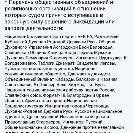
* Перечень общественных объединений и
религиозных организаций в отношении
которых судом принято вступившее в
законную силу решение о ликвидации или
запрете деятельности:
Национал-большевистская партия, ВЕК РА, Рада земли
Кубанской Духовно Родовой Державы Русь, Община
Духовного Управления Асгардской Веси Беловодья,
Славянская Община Капища Веды Перуна, Мужская
Духовная Семинария Староверов-Инглингов, Нурджулар, К
Богодержавию, Таблиги Джамаат, Свидетели Иеговы,
Русское национальное единство, Национал-
социалистическое общество, Джамаат мувахидов,
Объединенный Вилайат Кабарды, Балкарии и Карачая,
Союз славян, Ат-Такфир Валь-Хиджра, Пит Буль,
Национал-социалистическая рабочая партия России,
Славянский союз, Формат-18, Благородный Орден
Дьявола, Армия воли народа, Национальная
Социалистическая Инициатива города Череповца,
Духовно-Родовая Держава Русь, Русское национальное
единство, Древнерусской Инглистической церкви
Православных Староверов-Инглингов, Русский
общенациональный союз, Движение против нелегальной
иммиграции, Кровь и Честь, О свободе совести и о