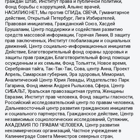
граждан Штаб, Институт права и публичной политики,
Фонд борьбы с коррупцией, Альянс врачей,
НАСИЛИЮ.НЕТ, Мы против СПИДа, СВЕЧА, Гуманитарное
действие, Открытый Петербург, Лига Избирателей,
Правовая инициатива, Гражданский Союз, Хасдей
Ерушалаим, Центр поддержки и содействия развитию
средств массовой информации, Горячая Линия, В защиту
прав заключенных, Институт глобализации и социальных
движений, Центр социально-информационных инициатив
Действие, Благотворительный фонд охраны здоровья и
защиты прав граждан, Благотворительный фонд помощи
осужденным и их семьям, Фонд Тольятти, Новое время,
Серебряная тайга, Так-Так-Так, Сова, центр Анна, Проект
Апрель, Самарская губерния, Эра здоровья, Мемориал,
Аналитический Центр Юрия Левады, Издательство Парк
Гагарина, Фонд имени Андрея Рылькова, Сфера, Центр
СИБАЛЬТ, Уральская правозащитная группа, Женщины
Евразии, Институт прав человека, Фонд защиты гласности,
Российский исследовательский центр по правам человека,
Дальневосточный центр развития гражданских инициатив
и социального партнерства, Гражданское действие, Центр
независимых социологических исследований, Сутяжник,
АКАДЕМИЯ ПО ПРАВАМ ЧЕЛОВЕКА, Центр развития
некоммерческих организаций, Частное учреждение в
Калининграде Совета Министров северных стран,