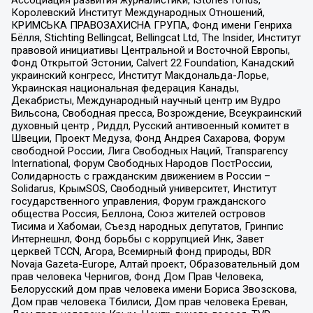
Королевский Институт Международных Отношений,
КРИМСЬКА ПРАВОЗАХИСНА ГРУПА, Фонд имени Генриха
Бёлля, Stichting Bellingcat, Bellingcat Ltd, The Insider, Институт
правовой инициативы Центральной и Восточной Европы,
Фонд Открытой Эстонии, Calvert 22 Foundation, Канадский
украинский конгресс, Институт Макдональда-Лорье,
Украинская национальная федерация Канады,
Декабристы, Международный научный центр им Вудро
Вильсона, Свободная пресса, Возрождение, Всеукраинский
духовный центр , Риддл, Русский антивоенный комитет в
Швеции, Проект Медуза, Фонд Андрея Сахарова, Форум
свободной России, Лига Свободных Наций, Transparеncy
International, Форум Свободных Народов ПостРоссии,
Солидарность с гражданским движением в России –
Solidarus, КрымSOS, Свободный университет, Институт
государственного управления, Форум гражданского
общества Россия, Беллона, Союз жителей островов
Тисима и Хабомаи, Съезд народных депутатов, Гринпис
Интернешнл, Фонд борьбы с коррупцией Инк, Завет
церквей TCCN, Агора, Всемирный фонд природы, BDR
Novaja Gazeta-Europe, Алтай проект, Образовательный дом
прав человека Чернигов, Фонд Дом Прав Человека,
Белорусский дом прав человека имени Бориса Звозскова,
Дом прав человека Тбилиси, Дом прав человека Ереван,