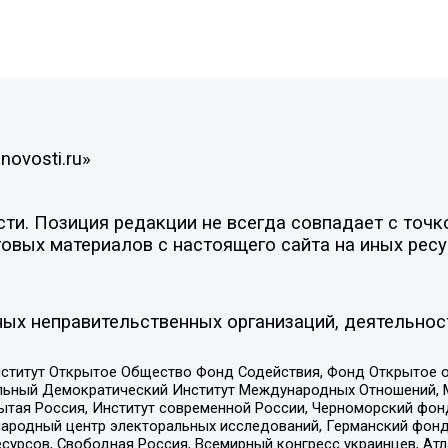
novosti.ru»
и. Позиция редакции не всегда совпадает с точко
овых материалов с настоящего сайта на иных ресу
ых неправительственных организаций, деятельнос
ститут Открытое Общество Фонд Содействия, Фонд Открытое 
альный Демократический Институт Международных Отношений,
тая Россия, Институт современной России, Черноморский фонд
родный центр электоральных исследований, Германский фонд
рсов, Свободная Россия, Всемирный конгресс украинцев, Атла