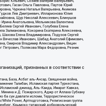
Борис Юльевич, Созаев Валерий Валерьевич,
тович, Гасан Ольга Павловна, Паутов Юрий
ровна, Чуркина Наталья Валерьевна, Акимова
 Гудков Лев Дмитриевич, Илларионова Юлия
ихайловна, Щур Николай Алексеевич, Блинушов
е Ирина Анатольевна, Мельникова Валентина
Беляев Сергей Иванович, Голубева Елена
ила Залмановна, Кокорина Екатерина Алексеевна,
, Шахова Елена Владимировна, Подузов Сергей
ин Вячеслав Иванович, Шабад Анатолий Ефимович,
вна, Смирнов Владимир Александрович, Вицин
ег Петрович, Полякова Мара Федоровна, Резник
ганизаций, признанных в соответствии с
на, База, Асбат аль-Ансар, Священная война,
ижение Талибан, Исламская партия Туркестана,
Исламский джихад, Аль-Каида, Имарат Кавказ,
 Минина и Д. Пожарского, Аджр от Аллаха Субхану
о ба суи давлати исломи, Террористическое
/White Power, Артподготовка, Религиозная группа
Оренбург, Крымско-татарский добровольческий