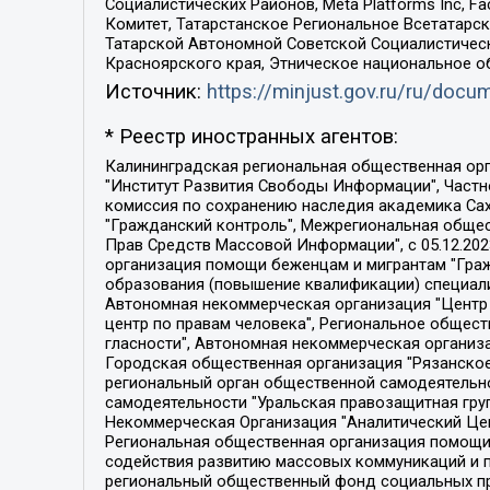
Социалистических Районов, Meta Platforms Inc, 
Комитет, Татарстанское Региональное Всетатар
Татарской Автономной Советской Социалистическ
Красноярского края, Этническое национальное о
Источник:
https://minjust.gov.ru/ru/doc
* Реестр иностранных агентов:
Калининградская региональная общественная организация "Экозащита!-Женсовет", Фонд содействия защите прав и свобод граждан "Общественный вердикт", Фонд "Институт Развития Свободы Информации", Частное учреждение "Информационное агентство МЕМО. РУ", Региональная общественная организация "Общественная комиссия по сохранению наследия академика Сахарова", Фонд поддержки свободы прессы, Санкт-Петербургская общественная правозащитная организация "Гражданский контроль", Межрегиональная общественная организация "Информационно-просветительский центр "Мемориал", Региональный Фонд "Центр Защиты Прав Средств Массовой Информации", с 05.12.2023 Фонд "Центр Защиты Прав Средств массовой информации", Региональная общественная благотворительная организация помощи беженцам и мигрантам "Гражданское содействие", Негосударственное образовательное учреждение дополнительного профессионального образования (повышение квалификации) специалистов "АКАДЕМИЯ ПО ПРАВАМ ЧЕЛОВЕКА", Свердловская региональная общественная организация "Сутяжник", Автономная некоммерческая организация "Центр независимых социологических исследований", Союз общественных объединений "Российский исследовательский центр по правам человека", Региональное общественное учреждение научно-информационный центр "МЕМОРИАЛ", Некоммерческая организация "Фонд защиты гласности", Автономная некоммерческая организация "Институт прав человека", Городская общественная организация "Екатеринбургское общество "МЕМОРИАЛ", Городская общественная организация "Рязанское историко-просветительское и правозащитное общество "Мемориал" (Рязанский Мемориал), Челябинский региональный орган общественной самодеятельности – женское общественное объединение "Женщины Евразии", Челябинский региональный орган общественной самодеятельности "Уральская правозащитная группа", Фонд содействия защите здоровья и социальной справедливости имени Андрея Рылькова, Автономная Некоммерческая Организация "Аналитический Центр Юрия Левады", Автономная некоммерческая организация социальной поддержки населения "Проект Апрель", Региональная общественная организация помощи женщинам и детям, находящимся в кризисной ситуации "Информационно-методический центр "Анна", Фонд содействия развитию массовых коммуникаций и правовому просвещению "Так-так-Так", Фонд содействия устойчивому развитию "Серебряная тайга", Свердловский региональный общественный фонд социальных проектов "Новое время", "Idel.Реалии", Кавказ.Реалии, Крым.Реалии, Телеканал Настоящее Время, Татаро-башкирская служба Радио Свобода (Azatliq Radiosi), Радио Свободная Европа/Радио Свобода (PCE/PC), "Сибирь.Реалии", "Фактограф", Благотворительный фонд помощи осужденным и их семьям, Автономная некоммерческая организация "Институт глобализации и социальных движений", Фонд "В защиту прав заключенных", Частное учреждение "Центр поддержки и содействия развитию средств массовой информации", Пензенский региональный общественный благотворительный фонд "Гражданский союз", "Север.Реалии", Некоммерческая организация Фонд "Правовая инициатива", 