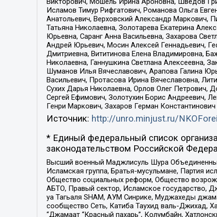
Викторович, Мошель Ирина Ароновна, Шведов Гри
Исламов Тимур Рифгатович, Романова Ольга Евге
Анатольевич, Верховский Александр Маркович, П
Татьяна Николаевна, Золотарева Екатерина Алек
Юрьевна, Саранг Анна Васильевна, Захарова Свет
Андрей Юрьевич, Мосин Алексей Геннадьевич, Ге
Дмитриевна, Вититинова Елена Владимировна, Ба
Николаевна, Ганнушкина Светлана Алексеевна, За
Шуманов Илья Вячеславович, Арапова Галина Юрь
Васильевич, Протасова Ирина Вячеславовна, Лит
Сухих Дарья Николаевна, Орлов Олег Петрович, 
Сергей Ефимович, Золотухин Борис Андреевич, Л
Генри Маркович, Захаров Герман Константинович
Источник:
http://unro.minjust.ru/NKOFore
* Единый федеральный список организа
законодательством Российской Федера
Высший военный Маджлисуль Шура Объединенных с
Исламская группа, Братья-мусульмане, Партия ис
Общество социальных реформ, Общество возрожд
АБТО, Правый сектор, Исламское государство, Д
уа Тагьаля SHAM, АУМ Синрике, Муджахеды джама
сообщество Сеть, Катиба Таухид валь-Джихад, Хай
“Джамаат “Красный пахарь”, Колумбайн, Хатлонск