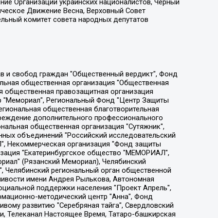
ение Организации украинских националистов, Черный
ическое Движение Весна, Верховный Совет
ельный комитет совета народных депутатов
ции социально-правовых программ "Лилит", Дальневосточное общественное движение "Маяк", Санкт-Петербургская ЛГБТ-инициативная группа "Выход", Инициативная группа ЛГБТ+ "Реверс", Алексеев Андрей Викторович, Бекбулатова Таисия Львовна, Беляев Иван Михайлович, Владыкина Елена Сергеевна, Гельман Марат Александрович, Никульшина Вероника Юрьевна, Толоконникова Надежда Андреевна, Шендерович Виктор Анатольевич, Общество с ограниченной ответственностью "Данное сообщение", Общество с ограниченной ответственностью Издательский дом "Новая глава", Айнбиндер Александра Александровна, Московский комьюнити-центр для ЛГБТ+инициатив, Благотворительный фонд развития филантропии, Deutsche Welle (Германия, Kurt-Schumacher-Strasse 3, 53113 Bonn), Борзунова Мария Михайловна, Воробьев Виктор Викторович, Голубева Анна Львовна, Константинова Алла Михайловна, Малкова Ирина Владимировна, Мурадов Мурад Абдулгалимович, Осетинская Елизавета Николаевна, Понасенков Евгений Николаевич, Ганапольский Матвей Юрьевич, Киселев Евгений Алексеевич, Борухович Ирина Григорьевна, Дремин Иван Тимофеевич, Дубровский Дмитрий Викторович, Красноярская региональная общественная организация поддержки и развития альтернативных образовательных технологий и межкультурных коммуникаций "ИНТЕРРА", Маяковская Екатерина Алексеевна, Фейгин Марк Захарович, Филимонов Андрей Викторович, Дзугкоева Регина Николаевна, Доброхотов Роман Александрович, Дудь Юрий Александрович, Елкин Сергей Владимирович, Кругликов Кирилл Игоревич, Сабунаева Мария Леонидовна, Семенов Алексей Владимирович, Шаинян Карен Багратович, Шульман Екатерина Михайловна, Асафьев Артур Валерьевич, Вахштайн Виктор Семенович, Венедиктов Алексей Алексеевич, Лушникова Екатерина Евгеньевна, Волков Леонид Михайлович, Невзоров Александр Глебович, Пархоменко Сергей Борисович, Сироткин Ярослав Николаевич, Кара-Мурза Владимир Владимирович, Баранова Наталья Владимировна, Гозман Леонид Яковлевич, Кагарлицкий Борис Юльевич, Климарев Михаил Валерьевич, Милов Владимир Станиславович, Автономная некоммерческая организация Краснодарский центр современного искусства "Типография", Моргенштерн Алишер Тагирович, Соболь Любовь Эдуардовна, Общество с ограниченной ответственностью "ЛИЗА НОРМ", Каспаров Гарри Кимович, Ходорковский Михаил Борисович, Общество с ограниченной ответственностью "Апрельские тезисы", Данилович Ирина Брониславовна, Кашин Олег Владимирович, Петров Николай Владимирович, Пивоваров Алексей Владимирович, Соколов Михаил Владимирович, Цветкова Юлия Владимировна, Чичваркин Евгений Александрович, Комитет против пыток/Команда против пыток, Общество с ограниченной ответственностью "Первый научный", Общество с ограниченной ответственностью "Вертолет и ко", Белоцерковская Вероника Борисовна, Кац Максим Евгеньевич, Лазарева Татьяна Юрьевна, Шаведдинов Руслан Табризович, Яшин Илья Валерьевич, Общество с ограниченной ответственностью "Иноагент ААВ", Алешковский Дмитрий Петрович, Альбац Евгения Марковна, Быков Дмитрий Львович, Галямина Юлия Евгеньевна, Лойко Сергей Леонидович, Мартынов Кирилл Константинович, Медведев Сергей Александрович, Крашенинников Федор Геннадиевич, Гордеева Катерина Вл