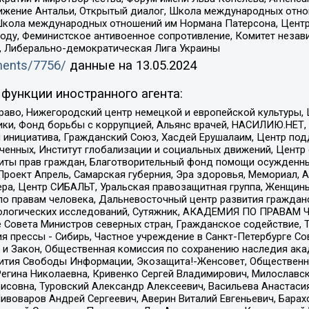
ое движение Антальи, Открытый диалог, Школа международных отн
Школа международных отношений им Нормана Патерсона, Центр
ду, Феминистское антивоенное сопротивление, Комитет независ
а, Либерально-демократическая Лига Украины
uments/7756/
данные на
13.05.2024
функции иностранного агента:
раво, Нижегородский центр немецкой и европейской культуры,
тики, Фонд борьбы с коррупцией, Альянс врачей, НАСИЛИЮ.НЕТ,
я инициатива, Гражданский Союз, Хасдей Ерушалаим, Центр по
юченных, Институт глобализации и социальных движений, Цент
ты прав граждан, Благотворительный фонд помощи осужденным
а, Проект Апрель, Самарская губерния, Эра здоровья, Мемориал
ера, Центр СИБАЛЬТ, Уральская правозащитная группа, Женщины
по правам человека, Дальневосточный центр развития гражданс
ологических исследований, Сутяжник, АКАДЕМИЯ ПО ПРАВАМ Ч
е Совета Министров северных стран, Гражданское содействие,
я прессы - Сибирь, Частное учреждение в Санкт-Петербурге С
 и Закон, Общественная комиссия по сохранению наследия ак
звития Свободы Информации, Экозащита!-Женсовет, Общественн
Регина Николаевна, Кривенко Сергей Владимирович, Милославс
совна, Туровский Александр Алексеевич, Васильева Анастасия
Пивоваров Андрей Сергеевич, Аверин Виталий Евгеньевич, Бара