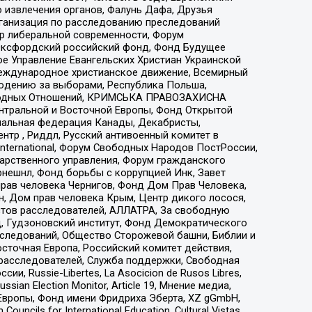
 извлечения органов, Фалунь Дафа, Друзья
рганизация по расследованию преследований
тр либеральной современности, Форум
 Оксфордский российский фонд, Фонд Будущее
е Управление Евангельских Христиан Украинской
еждународное христианское движение, Всемирный
людению за выборами, Республика Польша,
народных Отношений, КРИМСЬКА ПРАВОЗАХИСНА
ы Центральной и Восточной Европы, Фонд Открытой
иональная федерация Канады, Декабристы,
тр , Риддл, Русский антивоенный комитет в
nternational, Форум Свободных Народов ПостРоссии,
дарственного управления, Форум гражданского
рнешнл, Фонд борьбы с коррупцией Инк, Завет
прав человека Чернигов, Фонд Дом Прав Человека,
н, Дом прав человека Крым, Центр дикого лосося,
стов расследователей, АЛЛАТРА, За свободную
д, Гудзоновский институт, Фонд Демократического
сследований, Общество Сторожевой башни, Библии и
сточная Европа, Российский комитет действия,
-расследователей, Служба поддержки, Свободная
 Russie-Libertes, La Asocicion de Rusos Libres,
an Election Monitor, Article 19, Мнение медиа,
Европы, Фонд имени Фридриха Эберта, XZ gGmbH,
ls for International Education, Cultural Vistas,