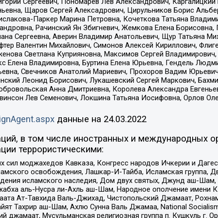
горий Сергеевич, Пономарев Лев Александрович, Каргалицкий 
ньевна, Щаров Сергей Алексадрович, Цирульников Борис Альбер
ислакова-Паркер Марина Петровна, Кочеткова Татьяна Владими
сандровна, Рачинский Ян Збигневич, Жемкова Елена Борисовна,
лана Сергеевна, Аверин Владимир Анатольевич, Щур Татьяна М
фтер Валентин Михайлович, Симонов Алексей Кириллович, Флиг
женова Светлана Куприяновна, Максимов Сергей Владимирович, 
кс Елена Владимировна, Буртина Елена Юрьевна, Гендель Людм
евна, Свечников Анатолий Мариевич, Прохоров Вадим Юрьевич
инский Леонид Борисович, Лукашевский Сергей Маркович, Бахм
Добровольская Анна Дмитриевна, Королева Александра Евгенье
евинсон Лев Семенович, Локшина Татьяна Иосифовна, Орлов Ол
ignAgent.aspx
данные на
24.03.2022
ций, в том числе иностранных и международных ор
ции террористическими:
ил моджахедов Кавказа, Конгресс народов Ичкерии и Дагеста
ламского освобождения, Лашкар-И-Тайба, Исламская группа, Дв
ения исламского наследия, Дом двух святых, Джунд аш-Шам, 
жабха аль-Нусра ли-Ахль аш-Шам, Народное ополчение имени К.
ата Ат-Тавхида Валь-Джихад, Чистопольский Джамаат, Рохнам
ят Тахрир аш-Шам, Ахлю Сунна Валь Джамаа, National Socialism
ий джамаат, Мусульманская религиозная группа п. Кушкуль г. 