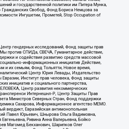
ошений и государственной политики им Питера Мунка,
 Гражданских Свобод, Фонд Бориса Немцова за
имости Ингушетии, Прометей, Stop Occupation of
 Центр гендерных исследований, Фонд защиты прав
 Мы против СПИДа, СВЕЧА, Гуманитарное действие,
ддержки и содействия развитию средств массовой
р социально-информационных инициатив Действие,
 и их семьям, Фонд Тольятти, Новое время,
, Аналитический Центр Юрия Левады, Издательство
 Евразии, Институт прав человека, Фонд защиты
ких инициатив и социального партнерства,
ЕЛОВЕКА, Центр развития некоммерческих
 Трансперенси Интернешнл-Р, Центр Защиты Прав
овета Министров Северных Стран, Фонд поддержки
адемика Сахарова, Информационное агентство МЕМО.
ый вердикт, Евразийская антимонопольная
кий Павел Юрьевич, Шнырова Ольга Вадимовна,
 Евгеньевна, Ривина Анна Валерьевна, Бойко
хоев Магомед Бекханович, Шарипков Олег