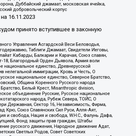
орона, Дуббайский джамаат, московская ячейка,
усский добровольческий корпус
 на
16.11.2023
судом принято вступившее в законную
вного Управления Асгардской Веси Беловодья,
годержавию, Таблиги Джамаат, Свидетели Иеговы,
айат Кабарды, Балкарии и Карачая, Союз славян,
т-18, Благородный Орден Дьявола, Армия воли
ое национальное единство, Древнерусской
 нелегальной иммиграции, Кровь и Честь, О
усское национальное единство, Северное Братство,
ровский, Община Коренного Русского народа
атство, Белый Крест, Misanthropic division,
еское объединение Русские, Русское национальное
котатарского народа, Рубеж Севера, ТОЙС, О
ри Державная, Сектор 16, Независимость, Фирма,
д Крю, Союз Славянских Сил Руси, Алля-Аят,
я и свобода, Нация и свобода, W.H.С., Фалунь Дафа,
рупцией, Фонд защиты прав граждан, Штабы
ение русского движения, Народное движение Адат,
етских Светлых Родов, Совет Советских