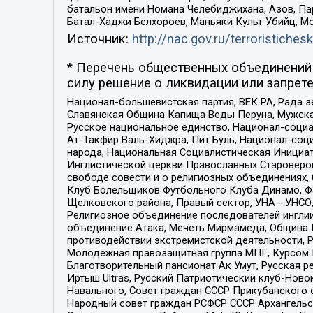
батальон имени Номана Челебиджихана, Азов, Па
Батал-Хаджи Белхороев, Маньяки Культ Убийц, М
Источник:
http://nac.gov.ru/terroristichesk
* Перечень общественных объединений 
силу решение о ликвидации или запрете
Национал-большевистская партия, ВЕК РА, Рада 
Славянская Община Капища Веды Перуна, Мужская
Русское национальное единство, Национал-социа
Ат-Такфир Валь-Хиджра, Пит Буль, Национал-соц
народа, Национальная Социалистическая Инициат
Инглистической церкви Православных Староверов
свободе совести и о религиозных объединениях,
Клуб Болельщиков Футбольного Клуба Динамо, Фа
Щелковского района, Правый сектор, УНА - УНСО, У
Религиозное объединение последователей инглии
объединение Атака, Мечеть Мирмамеда, Община К
противодействии экстремистской деятельности, 
Молодежная правозащитная группа МПГ, Курсом П
Благотворительный пансионат Ак Умут, Русская ре
Иртыш Ultras, Русский Патриотический клуб-Нов
Навального, Совет граждан СССР Прикубанского 
Народный совет граждан РСФСР СССР Архангельск