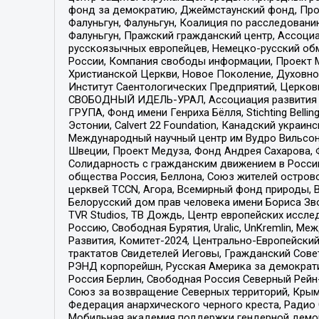
фонд за демократию, Джеймстаунский фонд, Прож
Фалуньгун, Фалуньгун, Коалиция по расследован
Фалуньгун, Пражский гражданский центр, Ассоци
русскоязычных европейцев, Немецко-русский об
России, Компания свободы информации, Проект М
Христианской Церкви, Новое Поколение, Духовн
Институт Саентологических Предприятий, Церков
СВОБОДНЫЙ ИДЕЛЬ-УРАЛ, Ассоциация развития ж
ГРУПА, Фонд имени Генриха Бёлля, Stichting Bellin
Эстонии, Calvert 22 Foundation, Канадский укра
Международный научный центр им Вудро Вильсона
Швеции, Проект Медуза, Фонд Андрея Сахарова, Ф
Солидарность с гражданским движением в России 
общества Россия, Беллона, Союз жителей острово
церквей TCCN, Агора, Всемирный фонд природы, B
Белорусский дом прав человека имени Бориса Зво
TVR Studios, ТВ Дождь, Центр европейских иссл
Россию, Свободная Бурятия, Uralic, UnKremlin, 
Развития, Комитет-2024, Центрально-Европейски
трактатов Свидетелей Иеговы, Гражданский Совет
РЭНД корпорейшн, Русская Америка за демократи
Россия Берлин, Свободная Россия Северный Рейн-В
Союз за возвращение Северных территорий, Крымско
Федерация анархического черного креста, Радио
Мобильная академия поддержки гендерной демократи