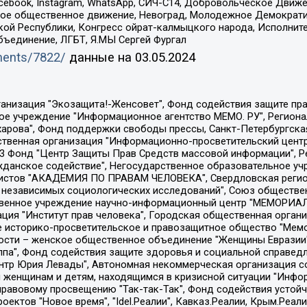
Facebook, Instagram, WhatsApp, СИЧ-С14, Добровольческое Движ
ское общественное движение, Невоград, Молодежное Демократ
ой Республики, Конгресс ойрат-калмыцкого народа, Исполнит
бъединение, ЛГБТ, Я.МЫ Сергей Фургал
uments/7822/
данные на
03.05.2024
Общество с ограниченной ответственностью "Радио Свободная Европа/Радио Свобода", Чешское информационное агентство "MEDIUM-ORIENT", Красноярская региональная общественная организация "Мы против СПИДа", Камалягин Денис Николаевич, Маркелов Сергей Евгеньевич, Пономарев Лев Александрович, Савицкая Людмила Алексеевна, Автономная некоммерческая организация "Центр по работе с проблемой насилия "НАСИЛИЮ.НЕТ", Межрегиональный профессиональный союз работников здравоохранения "Альянс врачей", Юридическое лицо, зарегистрированное в Латвийской Республике, SIA "Medusa Project" (регистрационный номер 40103797863, дата регистрации 10.06.2014), Некоммерческая организация "Фонд по борьбе с коррупцией", Автономная некоммерческая организация "Институт права и публичной политики", Баданин Роман Сергеевич, Гликин Максим Александрович, Железнова Мария Михайловна, Лукьянова Юлия Сергеевна, Маетная Елизавета Витальевна, Маняхин Петр Борисович, Чуракова Ольга Владимировна, Ярош Юлия Петровна, Юридическое лицо "The Insider SIA", зарегистрированное в Риге, Латвийская Республика (дата регистрации 26.06.2015), являющееся администратором доменного имени интернет-издания "The Insider SIA", https://theins.ru, Постернак Алексей Евгеньевич, Рубин Михаил Аркадьевич, Анин Роман Александрович, Юридическое лицо Istories fonds, зарегистрированное в Латвийской Республике (регистрационный номер 50008295751, дата регистрации 24.02.2020), Великовский Дмитрий Александрович, Долинина Ирина Николаевна, Мароховская Алеся Алексеевна, Шлейнов Роман Юрьевич, Шмагун Олеся Валентиновна, Общество с ограниченной ответственностью "Альтаир 2021", Общество с ограниченной ответственностью "Вега 2021", Общество с ограниченной ответственностью "Главный редактор 2021", Общество с ограниченной ответственностью "Ромашки монолит", Важенков Артем Валерьевич, Ивановская областная общественная организация "Центр гендерных исследований", Гурман Юрий Альбертович, Медиапроект "ОВД-Инфо", Егоров Владимир Владимирович, Жилинский Владимир Александрович, Общество с ограниченной ответственностью "ЗП", Иванова София Юрьевна, Карезина Инна Павловна, Кильтау Екатерина Викторовна, Петров Алексей Викторович, Пискунов Сергей Евгеньевич, Смирнов Сергей Сергеевич, Тихонов Михаил Сергеевич, Общество с ограниченной ответственностью "ЖУРНАЛИСТ-ИНОСТРАННЫЙ АГЕНТ", Арапова Галина Юрьевна, Вольтская Татьяна Анатольевна, Американская компания "Mason G.E.S. Anonymous Foundation" (США), являющаяся владельцем интернет-издания https://mnews.world/, Компания "Stichting Bellingcat", зарегистрированная в Нидерландах (дата регистрации 11.07.2018), Захаров Андрей Вячеславович, Клепиковская Екатерина Дмитриевна, Общество с ограниченной ответственностью "МЕМО", Перл Роман Александрович, Симонов Евгений Алексеевич, Соловьева Елена Анатольевна, Сотников Даниил Владимирович, Сурначева Елизавета Дмитриевна, Автономная некоммерческая организация по защите прав человека и информированию населения "Якутия – Наше Мнение", Общество с ограниченной ответственностью "Москоу диджитал медиа", с 26.01.2023 Общество с ограниченной ответственностью "Чайка Белые сады", Ветошкина Валерия Валерьевна, Заговора Максим Александрович, Межрегиональное общественное движение "Российская ЛГБТ - сеть", Оленичев Максим Владимирович, Павлов Иван Юрьевич, Скворцова Елена Сергеевна, Общество с ограниченной ответственностью "Как бы инагент", Кочетков Игорь Викторович, Общество с ограниченной ответственностью "Честные выборы", Еланчик Олег Александрович, Общество с ограниченной ответственностью "Нобелевский призыв", Гималова Регина Эмилевна, Григорьев Андрей Валерьевич, Григорьева Алина Александровна, Ассоциация по содействию защите прав призывников, альтернативнослужащих и военнослужащих "Правозащитная группа "Гражданин.Армия.Право", Хисамова Регина Фаритовна, Автономная некоммерческая организация по реализа