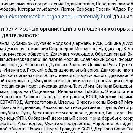
ртия исламского возрождения Таджикистана, Народная самооб
олодёжь Которая Улыбается, Легион Свобода России, Айдар, Р
ie-i-ekstremistskie-organizacii-i-materialy.html
данные
и религиозных организаций в отношении которых 
 деятельности:
земли Кубанской Духовно Родовой Державы Русь, Община Духо
 Духовная Семинария Староверов-Инглингов, Нурджулар, К Бо
листическое общество, Джамаат мувахидов, Объединенный Вил
иалистическая рабочая партия России, Славянский союз, Форма
ива города Череповца, Духовно-Родовая Держава Русь, Русск
-Инглингов, Русский общенациональный союз, Движение против
 Омская организация общественного политического движения Р
йзрахманисты, Мусульманская религиозная организация п. Бо
краинская повстанческая армия, Тризуб им. Степана Бандеры, Бр
зма, Народная Социальная Инициатива, TulaSkins, Этнополитич
оренного Русского народа г. Астрахани, ВОЛЯ, Меджлис крымс
РЕВТАТПОД, Артподготовка, Штольц, В честь иконы Божией Мате
равды и Единения, Каракольская инициативная группа, Автогра
спублика Русь, Арестантское уголовное единство, Башкорт, Наци
окузнецк/РПК, Сибирский державный союз, Фонд борьбы с кор
округа г. Краснодара, Мужское государство, Народное объедин
ой области, Проект Штурм, Граждане СССР, Держава Союз Сов