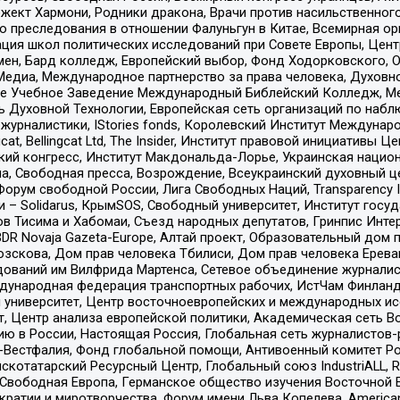
ект Хармони, Родники дракона, Врачи против насильственного
ию преследования в отношении Фалуньгун в Китае, Всемирная о
ация школ политических исследований при Совете Европы, Цен
мен, Бард колледж, Европейский выбор, Фонд Ходорковского,
едиа, Международное партнерство за права человека, Духовно
ое Учебное Заведение Международный Библейский Колледж, М
ь Духовной Технологии, Европейская сеть организаций по наб
урналистики, IStories fonds, Королевский Институт Между
gcat, Bellingcat Ltd, The Insider, Институт правовой инициатив
инский конгресс, Институт Макдональда-Лорье, Украинская нац
, Свободная пресса, Возрождение, Всеукраинский духовный цен
орум свободной России, Лига Свободных Наций, Transparеncy I
– Solidarus, КрымSOS, Свободный университет, Институт госу
в Тисима и Хабомаи, Съезд народных депутатов, Гринпис Инте
DR Novaja Gazeta-Europe, Алтай проект, Образовательный дом 
зскова, Дом прав человека Тбилиси, Дом прав человека Ерева
едований им Вилфрида Мартенса, Сетевое объединение журнали
Международная федерация транспортных рабочих, ИстЧам Финлан
й университет, Центр восточноевропейских и международных и
, Центр анализа европейской политики, Академическая сеть Во
ю в России, Настоящая Россия, Глобальная сеть журналистов
естфалия, Фонд глобальной помощи, Антивоенный комитет России,
татарский Ресурсный Центр, Глобальный союз IndustriALL, Russi
 Свободная Европа, Германское общество изучения Восточной 
и и миротворчества, Форум имени Льва Копелева, American Counci