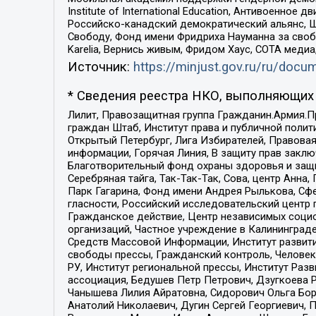
Institute of International Education, Антивоенн
Российско-канадский демократический альянс, 
Свободу, Фонд имени Фридриха Науманна за свобо
Karelia, Вернись живым, Фридом Хаус, СОТА меди
Источник:
https://minjust.gov.ru/ru/doc
* Сведения реестра НКО, выполняющих 
Лилит, Правозащитная группа Гражданин.Армия.П
граждан Штаб, Институт права и публичной поли
Открытый Петербург, Лига Избирателей, Правова
информации, Горячая Линия, В защиту прав закл
Благотворительный фонд охраны здоровья и защи
Серебряная тайга, Так-Так-Так, Сова, центр Анн
Парк Гагарина, Фонд имени Андрея Рылькова, Сф
гласности, Российский исследовательский центр 
Гражданское действие, Центр независимых соци
организаций, Частное учреждение в Калининград
Средств Массовой Информации, Институт развити
свободы прессы, Гражданский контроль, Человек
РУ, Институт региональной прессы, Институт Ра
ассоциация, Бедушев Петр Петрович, Дзугкоева 
Чанышева Лилия Айратовна, Сидорович Ольга Бори
Анатолий Николаевич, Дугин Сергей Георгиевич, 