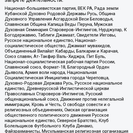
запрете деятельности:
Национал-большевистская партия, ВЕК РА, Рада земли
Кубанской Духовно Родовой Державы Русь, Община
Духовного Управления Асгардской Веси Беловодья,
Славянская Община Капища Веды Перуна, Мужская
Духовная Семинария Староверов-Инглингов, Нурджулар, К
Богодержавию, Таблиги Джамаат, Свидетели Иеговы,
Русское национальное единство, Национал-
социалистическое общество, Джамаат мувахидов,
Объединенный Вилайат Кабарды, Балкарии и Карачая,
Союз славян, Ат-Такфир Валь-Хиджра, Пит Буль,
Национал-социалистическая рабочая партия России,
Славянский союз, Формат-18, Благородный Орден
Дьявола, Армия воли народа, Национальная
Социалистическая Инициатива города Череповца,
Духовно-Родовая Держава Русь, Русское национальное
единство, Древнерусской Инглистической церкви
Православных Староверов-Инглингов, Русский
общенациональный союз, Движение против нелегальной
иммиграции, Кровь и Честь, О свободе совести и о
религиозных объединениях, Омская организация
общественного политического движения Русское
национальное единство, Северное Братство, Клуб
Болельщиков Футбольного Клуба Динамо,
Файзрахманисты, Мусульманская религиозная организация