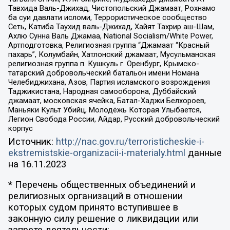
Тавхида Валь-Джихад, Чистопольский Джамаат, Рохнамо
ба суи давлати исломи, Террористическое сообщество
Сеть, Катиба Таухид валь-Джихад, Хайят Тахрир аш-Шам,
Ахлю Сунна Валь Джамаа, National Socialism/White Power,
Артподготовка, Религиозная группа “Джамаат “Красный
пахарь”, Колумбайн, Хатлонский джамаат, Мусульманская
религиозная группа п. Кушкуль г. Оренбург, Крымско-
татарский добровольческий батальон имени Номана
Челебиджихана, Азов, Партия исламского возрождения
Таджикистана, Народная самооборона, Дуббайский
джамаат, московская ячейка, Батал-Хаджи Белхороев,
Маньяки Культ Убийц, Молодёжь Которая Улыбается,
Легион Свобода России, Айдар, Русский добровольческий
корпус
Источник:
http://nac.gov.ru/terroristicheskie-i-
ekstremistskie-organizacii-i-materialy.html
данные
на
16.11.2023
* Перечень общественных объединений и
религиозных организаций в отношении
которых судом принято вступившее в
законную силу решение о ликвидации или