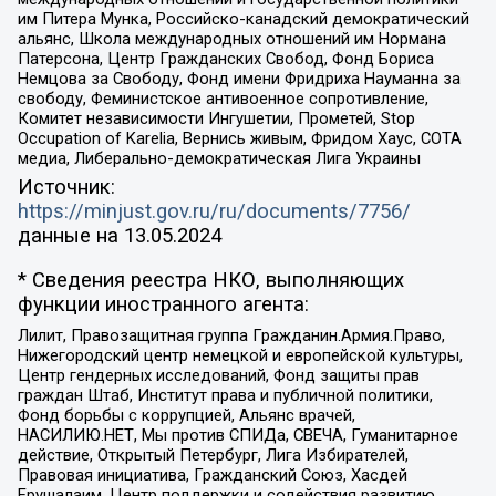
им Питера Мунка, Российско-канадский демократический
альянс, Школа международных отношений им Нормана
Патерсона, Центр Гражданских Свобод, Фонд Бориса
Немцова за Свободу, Фонд имени Фридриха Науманна за
свободу, Феминистское антивоенное сопротивление,
Комитет независимости Ингушетии, Прометей, Stop
Occupation of Karelia, Вернись живым, Фридом Хаус, СОТА
медиа, Либерально-демократическая Лига Украины
Источник:
https://minjust.gov.ru/ru/documents/7756/
данные на
13.05.2024
* Сведения реестра НКО, выполняющих
функции иностранного агента:
Лилит, Правозащитная группа Гражданин.Армия.Право,
Нижегородский центр немецкой и европейской культуры,
Центр гендерных исследований, Фонд защиты прав
граждан Штаб, Институт права и публичной политики,
Фонд борьбы с коррупцией, Альянс врачей,
НАСИЛИЮ.НЕТ, Мы против СПИДа, СВЕЧА, Гуманитарное
действие, Открытый Петербург, Лига Избирателей,
Правовая инициатива, Гражданский Союз, Хасдей
Ерушалаим, Центр поддержки и содействия развитию