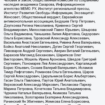
Человек и Закон, Общественная комиссия по сохранению
наследия академика Сахарова, Информационное
агентство МЕМО. РУ, Институт региональной прессы,
Институт Развития Свободы Информации, Экозащита!-
Женсовет, Общественный вердикт, Евразийская
антимонопольная ассоциация, Бедушев Петр Петрович,
Дзугкоева Регина Николаевна, Кривенко Сергей
Владимирович, Милославский Павел Юрьевич, Шнырова
Ольга Вадимовна, Чанышева Лилия Айратовна, Сидорович
Ольга Борисовна, Туровский Александр Алексеевич,
Васильева Анастасия Евгеньевна, Ривина Анна Валерьевна,
Бойко Анатолий Николаевич, Дугин Сергей Георгиевич,
Пивоваров Андрей Сергеевич, Аверин Виталий Евгеньевич,
Барахоев Магомед Бекханович, Шарипков Олег
Викторович, Мошель Ирина Ароновна, Шведов Григорий
Сергеевич, Пономарев Лев Александрович, Каргалицкий
Борис Юльевич, Созаев Валерий Валерьевич, Исламов
Тимур Рифгатович, Романова Ольга Евгеньевна, Щаров
Сергей Алексадрович, Цирульников Борис Альбертович,
Гасан Ольга Павловна, Паутов Юрий Анатольевич,
Верховский Александр Маркович, Пислакова-Паркер
Марина Петровна, Кочеткова Татьяна Владимировна,
Чуркина Наталья Валерьевна, Акимова Татьяна
Николаевна, Золотарева Екатерина Александровна,
Рачинский Ян Збигневич, Жемкова Елена Борисовна,