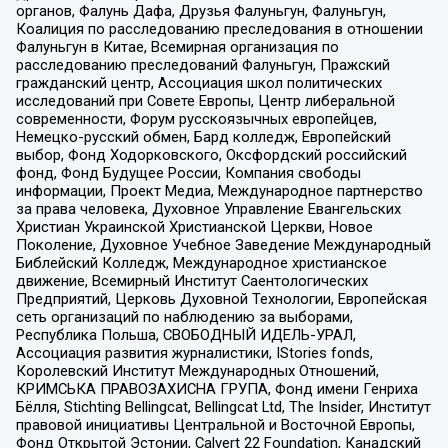
органов, Фалунь Дафа, Друзья Фалуньгун, Фалуньгун,
Коалиция по расследованию преследования в отношении
Фалуньгун в Китае, Всемирная организация по
расследованию преследований Фалуньгун, Пражский
гражданский центр, Ассоциация школ политических
исследований при Совете Европы, Центр либеральной
современности, Форум русскоязычных европейцев,
Немецко-русский обмен, Бард колледж, Европейский
выбор, Фонд Ходорковского, Оксфордский российский
фонд, Фонд Будущее России, Компания свободы
информации, Проект Медиа, Международное партнерство
за права человека, Духовное Управление Евангельских
Христиан Украинской Христианской Церкви, Новое
Поколение, Духовное Учебное Заведение Международный
Библейский Колледж, Международное христианское
движение, Всемирный Институт Саентологических
Предприятий, Церковь Духовной Технологии, Европейская
сеть организаций по наблюдению за выборами,
Республика Польша, СВОБОДНЫЙ ИДЕЛЬ-УРАЛ,
Ассоциация развития журналистики, IStories fonds,
Королевский Институт Международных Отношений,
КРИМСЬКА ПРАВОЗАХИСНА ГРУПА, Фонд имени Генриха
Бёлля, Stichting Bellingcat, Bellingcat Ltd, The Insider, Институт
правовой инициативы Центральной и Восточной Европы,
Фонд Открытой Эстонии, Calvert 22 Foundation, Канадский