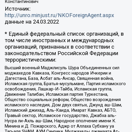
Константинович
Источник:
http://unro.minjust.ru/NKOForeignAgent.aspx
данные на
24.03.2022
* Единый федеральный список организаций, в
том числе иностранных и международных
организаций, признанных в соответствии с
законодательством Российской Федерации
террористическими:
Высший военный Маджлисуль Шура Объединенных сил
моджахедов Кавказа, Конгресс народов Ичкерии и
Дагестана, База, Асбат аль-Ансар, Священная война,
Исламская группа, Братья-мусульмане, Партия исламского
освобождения, Лашкар-И-Тайба, Исламская группа,
Движение Талибан, Исламская партия Туркестана,
Общество социальных реформ, Общество возрождения
исламского наследия, Дом двух святых, Джунд аш-Шам,
Исламский джихад, Аль-Каида, Имарат Кавказ, АБТО,
Правый сектор, Исламское государство, Джабха аль-
Нусра ли-Ахль аш-Шам, Народное ополчение имени К.
Минина и Д. Пожарского, Аджр от Аллаха Субхану уа
Тагьаля SHAM, АУМ Синрике, Муджахеды джамаата Ат-