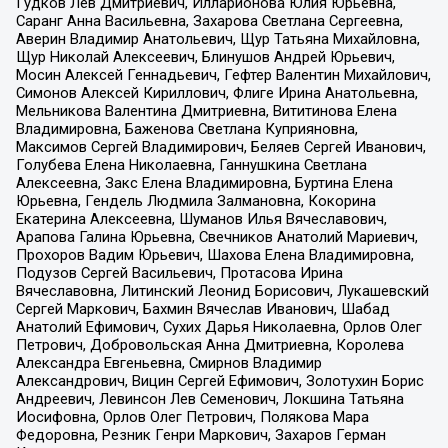
Гудков Лев Дмитриевич, Илларионова Юлия Юрьевна,
Саранг Анна Васильевна, Захарова Светлана Сергеевна,
Аверин Владимир Анатольевич, Щур Татьяна Михайловна,
Щур Николай Алексеевич, Блинушов Андрей Юрьевич,
Мосин Алексей Геннадьевич, Гефтер Валентин Михайлович,
Симонов Алексей Кириллович, Флиге Ирина Анатольевна,
Мельникова Валентина Дмитриевна, Вититинова Елена
Владимировна, Баженова Светлана Куприяновна,
Максимов Сергей Владимирович, Беляев Сергей Иванович,
Голубева Елена Николаевна, Ганнушкина Светлана
Алексеевна, Закс Елена Владимировна, Буртина Елена
Юрьевна, Гендель Людмила Залмановна, Кокорина
Екатерина Алексеевна, Шуманов Илья Вячеславович,
Арапова Галина Юрьевна, Свечников Анатолий Мариевич,
Прохоров Вадим Юрьевич, Шахова Елена Владимировна,
Подузов Сергей Васильевич, Протасова Ирина
Вячеславовна, Литинский Леонид Борисович, Лукашевский
Сергей Маркович, Бахмин Вячеслав Иванович, Шабад
Анатолий Ефимович, Сухих Дарья Николаевна, Орлов Олег
Петрович, Добровольская Анна Дмитриевна, Королева
Александра Евгеньевна, Смирнов Владимир
Александрович, Вицин Сергей Ефимович, Золотухин Борис
Андреевич, Левинсон Лев Семенович, Локшина Татьяна
Иосифовна, Орлов Олег Петрович, Полякова Мара
Федоровна, Резник Генри Маркович, Захаров Герман