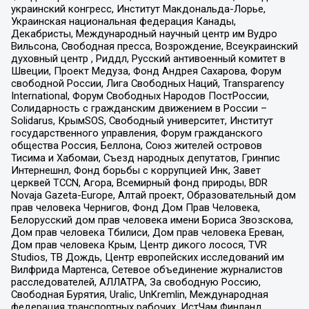
украинский конгресс, Институт Макдональда-Лорье,
Украинская национальная федерация Канады,
Декабристы, Международный научный центр им Вудро
Вильсона, Свободная пресса, Возрождение, Всеукраинский
духовный центр , Риддл, Русский антивоенный комитет в
Швеции, Проект Медуза, Фонд Андрея Сахарова, Форум
свободной России, Лига Свободных Наций, Transparеncy
International, Форум Свободных Народов ПостРоссии,
Солидарность с гражданским движением в России –
Solidarus, КрымSOS, Свободный университет, Институт
государственного управления, Форум гражданского
общества Россия, Беллона, Союз жителей островов
Тисима и Хабомаи, Съезд народных депутатов, Гринпис
Интернешнл, Фонд борьбы с коррупцией Инк, Завет
церквей TCCN, Агора, Всемирный фонд природы, BDR
Novaja Gazeta-Europe, Алтай проект, Образовательный дом
прав человека Чернигов, Фонд Дом Прав Человека,
Белорусский дом прав человека имени Бориса Звозскова,
Дом прав человека Тбилиси, Дом прав человека Ереван,
Дом прав человека Крым, Центр дикого лосося, TVR
Studios, ТВ Дождь, Центр европейских исследований им
Вилфрида Мартенса, Сетевое объединение журналистов
расследователей, АЛЛАТРА, За свободную Россию,
Свободная Бурятия, Uralic, UnKremlin, Международная
федерация транспортных рабочих, ИстЧам Финланд,