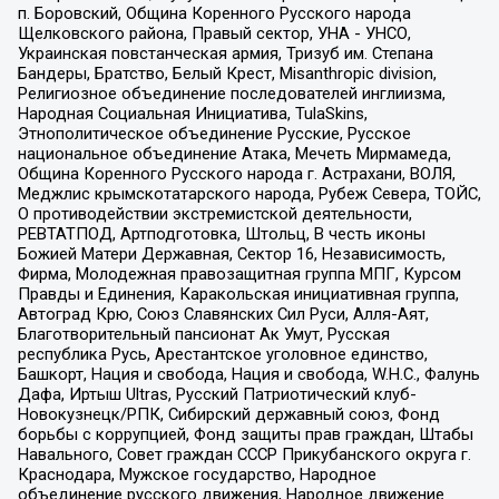
п. Боровский, Община Коренного Русского народа
Щелковского района, Правый сектор, УНА - УНСО,
Украинская повстанческая армия, Тризуб им. Степана
Бандеры, Братство, Белый Крест, Misanthropic division,
Религиозное объединение последователей инглиизма,
Народная Социальная Инициатива, TulaSkins,
Этнополитическое объединение Русские, Русское
национальное объединение Атака, Мечеть Мирмамеда,
Община Коренного Русского народа г. Астрахани, ВОЛЯ,
Меджлис крымскотатарского народа, Рубеж Севера, ТОЙС,
О противодействии экстремистской деятельности,
РЕВТАТПОД, Артподготовка, Штольц, В честь иконы
Божией Матери Державная, Сектор 16, Независимость,
Фирма, Молодежная правозащитная группа МПГ, Курсом
Правды и Единения, Каракольская инициативная группа,
Автоград Крю, Союз Славянских Сил Руси, Алля-Аят,
Благотворительный пансионат Ак Умут, Русская
республика Русь, Арестантское уголовное единство,
Башкорт, Нация и свобода, Нация и свобода, W.H.С., Фалунь
Дафа, Иртыш Ultras, Русский Патриотический клуб-
Новокузнецк/РПК, Сибирский державный союз, Фонд
борьбы с коррупцией, Фонд защиты прав граждан, Штабы
Навального, Совет граждан СССР Прикубанского округа г.
Краснодара, Мужское государство, Народное
объединение русского движения, Народное движение