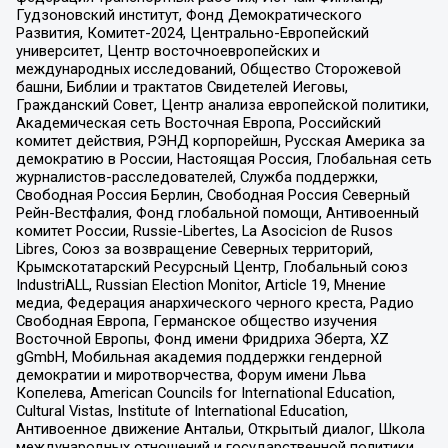
Гудзоновский институт, Фонд Демократического
Развития, Комитет-2024, Центрально-Европейский
университет, Центр восточноевропейских и
международных исследований, Общество Сторожевой
башни, Библии и трактатов Свидетелей Иеговы,
Гражданский Совет, Центр анализа европейской политики,
Академическая сеть Восточная Европа, Российский
комитет действия, РЭНД корпорейшн, Русская Америка за
демократию в России, Настоящая Россия, Глобальная сеть
журналистов-расследователей, Служба поддержки,
Свободная Россия Берлин, Свободная Россия Северный
Рейн-Вестфалия, Фонд глобальной помощи, Антивоенный
комитет России, Russie-Libertes, La Asocicion de Rusos
Libres, Союз за возвращение Северных территорий,
Крымскотатарский Ресурсный Центр, Глобальный союз
IndustriALL, Russian Election Monitor, Article 19, Мнение
медиа, Федерация анархического черного креста, Радио
Свободная Европа, Германское общество изучения
Восточной Европы, Фонд имени Фридриха Эберта, XZ
gGmbH, Мобильная академия поддержки гендерной
демократии и миротворчества, Форум имени Льва
Копелева, American Councils for International Education,
Cultural Vistas, Institute of International Education,
Антивоенное движение Антальи, Открытый диалог, Школа
международных отношений и государственной политики