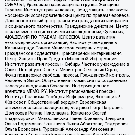
СИБАЛЬТ, Уральская правозащитная группа, Женщины
Евразии, Институт прав человека, Фонд защиты гласности,
Российский исследовательский центр по правам человека,
Дальневосточный центр развития гражданских инициатив
и социального партнерства, Гражданское действие, Центр
независимых социологических исследований, Сутяжник,
АКАДЕМИЯ ПО ПРАВАМ ЧЕЛОВЕКА, Центр развития
некоммерческих организаций, Частное учреждение в
Калининграде Совета Министров северных стран,
Гражданское содействие, Трансперенси Интернешнл-Р,
Центр Защиты Прав Средств Массовой Информации,
Институт развития прессы - Сибирь, Частное учреждение в
Санкт-Петербурге Совета Министров Северных Стран,
Фонд поддержки свободы прессы, Гражданский контроль,
Человек и Закон, Общественная комиссия по сохранению
наследия академика Сахарова, Информационное
агентство МЕМО. РУ, Институт региональной прессы,
Институт Развития Свободы Информации, Экозащита!-
Женсовет, Общественный вердикт, Евразийская
антимонопольная ассоциация, Бедушев Петр Петрович,
Дзугкоева Регина Николаевна, Кривенко Сергей
Владимирович, Милославский Павел Юрьевич, Шнырова
Ольга Вадимовна, Чанышева Лилия Айратовна, Сидорович
Ольга Борисовна, Туровский Александр Алексеевич,
Васильева Анастасия Евгеньевна, Ривина Анна Валерьевна,