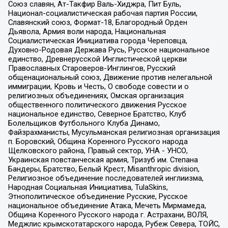
Союз славян, Ат-Такфир Валь-Хиджра, Пит Буль,
Национал-социалистическая рабочая партия России,
Славянский союз, Формат-18, Благородный Орден
Дьявола, Армия воли народа, Национальная
Социалистическая Инициатива города Череповца,
Духовно-Родовая Держава Русь, Русское национальное
единство, Древнерусской Инглистической церкви
Православных Староверов-Инглингов, Русский
общенациональный союз, Движение против нелегальной
иммиграции, Кровь и Честь, О свободе совести и о
религиозных объединениях, Омская организация
общественного политического движения Русское
национальное единство, Северное Братство, Клуб
Болельщиков Футбольного Клуба Динамо,
Файзрахманисты, Мусульманская религиозная организация
п. Боровский, Община Коренного Русского народа
Щелковского района, Правый сектор, УНА - УНСО,
Украинская повстанческая армия, Тризуб им. Степана
Бандеры, Братство, Белый Крест, Misanthropic division,
Религиозное объединение последователей инглиизма,
Народная Социальная Инициатива, TulaSkins,
Этнополитическое объединение Русские, Русское
национальное объединение Атака, Мечеть Мирмамеда,
Община Коренного Русского народа г. Астрахани, ВОЛЯ,
Меджлис крымскотатарского народа, Рубеж Севера, ТОЙС,