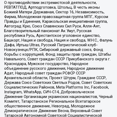
О противодействии экстремистской деятельности,
РЕВТАТПОД, Артподготовка, Штольц, В честь иконы
Божией Матери Державная, Сектор 16, Независимость,
Фирма, Молодежная правозащитная группа МПГ, Курсом
Правды и Единения, Каракольская инициативная группа,
Автоград Крю, Союз Славянских Сил Руси, Алля-Аят,
Благотворительный пансионат Ак Умут, Русская
республика Русь, Арестантское уголовное единство,
Башкорт, Нация и свобода, Нация и свобода, W.H.С., Фалунь
Дафа, Иртыш Ultras, Русский Патриотический клуб-
Новокузнецк/РПК, Сибирский державный союз, Фонд
борьбы с коррупцией, Фонд защиты прав граждан, Штабы
Навального, Совет граждан СССР Прикубанского округа г.
Краснодара, Мужское государство, Народное
объединение русского движения, Народное движение
Адат, Народный совет граждан РСФСР СССР
Архангельской области, Проект Штурм, Граждане СССР,
Держава Союз Советских Светлых Родов, Совет Советских
Социалистических Районов, Meta Platforms Inc, Facebook,
Instagram, WhatsApp, СИЧ-С14, Добровольческое
Движение Организации украинских националистов, Черный
Комитет, Татарстанское Региональное Всетатарское
общественное движение, Невоград, Молодежное
Демократическое Движение Весна, Верховный Совет
Татарской Автономной Советской Социалистической