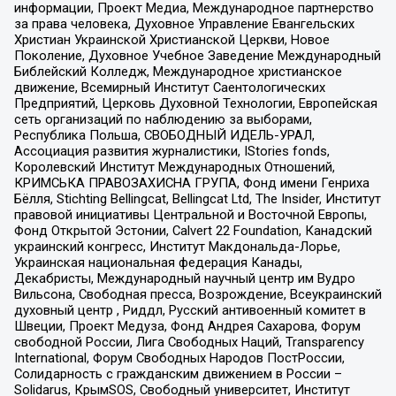
информации, Проект Медиа, Международное партнерство
за права человека, Духовное Управление Евангельских
Христиан Украинской Христианской Церкви, Новое
Поколение, Духовное Учебное Заведение Международный
Библейский Колледж, Международное христианское
движение, Всемирный Институт Саентологических
Предприятий, Церковь Духовной Технологии, Европейская
сеть организаций по наблюдению за выборами,
Республика Польша, СВОБОДНЫЙ ИДЕЛЬ-УРАЛ,
Ассоциация развития журналистики, IStories fonds,
Королевский Институт Международных Отношений,
КРИМСЬКА ПРАВОЗАХИСНА ГРУПА, Фонд имени Генриха
Бёлля, Stichting Bellingcat, Bellingcat Ltd, The Insider, Институт
правовой инициативы Центральной и Восточной Европы,
Фонд Открытой Эстонии, Calvert 22 Foundation, Канадский
украинский конгресс, Институт Макдональда-Лорье,
Украинская национальная федерация Канады,
Декабристы, Международный научный центр им Вудро
Вильсона, Свободная пресса, Возрождение, Всеукраинский
духовный центр , Риддл, Русский антивоенный комитет в
Швеции, Проект Медуза, Фонд Андрея Сахарова, Форум
свободной России, Лига Свободных Наций, Transparеncy
International, Форум Свободных Народов ПостРоссии,
Солидарность с гражданским движением в России –
Solidarus, КрымSOS, Свободный университет, Институт