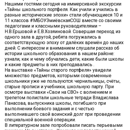
Нашими гостями сегодня на иммерсивной экскурсии
«Тайны школьного портфеля. Как учили и учились в
разные исторические эпохи» стали обучающиеся 10 и
11 классов #МБОУЗмиёвскаяСОШ вместе со своими
педагогами и классными руководителями –
Н.В.Ершовой и Е.В.Хозяиновой. Совершая переход из
одного зала в другой, ребята погружались в
соответствующую эпоху от далёких времён до наших
дней. С интересом и вниманием слушали рассказ об
истории школьного образования в нашем районе:
узнали, как и чему обучались дети, какие были школы
и какие предметы в них преподавались .
На выставке «Тайны старого портфеля» увидели
множество предметов, которыми современные
школьники уже не пользуются: чернильницы, счёты,
старые прописи и учебники, школьную парту. При
осмотре выставки «Свои на СВО» с волнением и
трепетом полистали школьные тетради Владислава
Панасова, выпускника школы, погибшего при
выполнении боевого задания и с честью
выполнившего свой воинский долг при проведении
специальной военной операции.
В литературном зале попробовали писать перьевыми