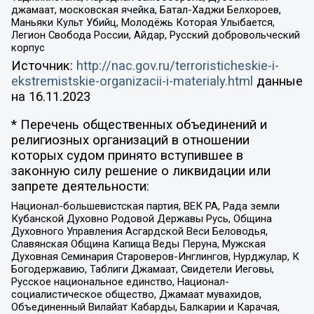
джамаат, московская ячейка, Батал-Хаджи Белхороев,
Маньяки Культ Убийц, Молодёжь Которая Улыбается,
Легион Свобода России, Айдар, Русский добровольческий
корпус
Источник:
http://nac.gov.ru/terroristicheskie-i-
ekstremistskie-organizacii-i-materialy.html
данные
на
16.11.2023
* Перечень общественных объединений и
религиозных организаций в отношении
которых судом принято вступившее в
законную силу решение о ликвидации или
запрете деятельности:
Национал-большевистская партия, ВЕК РА, Рада земли
Кубанской Духовно Родовой Державы Русь, Община
Духовного Управления Асгардской Веси Беловодья,
Славянская Община Капища Веды Перуна, Мужская
Духовная Семинария Староверов-Инглингов, Нурджулар, К
Богодержавию, Таблиги Джамаат, Свидетели Иеговы,
Русское национальное единство, Национал-
социалистическое общество, Джамаат мувахидов,
Объединенный Вилайат Кабарды, Балкарии и Карачая,