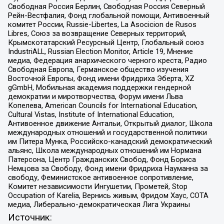
Свободная Россия Берлин, Свободная Россия Северный
Рейн-Вестфалия, Фонд глобальной помощи, Антивоенный
комитет России, Russie-Libertes, La Asocicion de Rusos
Libres, Союз за возвращение Северных территорий,
Крымскотатарский Ресурсный Центр, Глобальный союз
IndustriALL, Russian Election Monitor, Article 19, Мнение
медиа, Федерация анархического черного креста, Радио
Свободная Европа, Германское общество изучения
Восточной Европы, Фонд имени Фридриха Эберта, XZ
gGmbH, Мобильная академия поддержки гендерной
демократии и миротворчества, Форум имени Льва
Копелева, American Councils for International Education,
Cultural Vistas, Institute of International Education,
Антивоенное движение Антальи, Открытый диалог, Школа
международных отношений и государственной политики
им Питера Мунка, Российско-канадский демократический
альянс, Школа международных отношений им Нормана
Патерсона, Центр Гражданских Свобод, Фонд Бориса
Немцова за Свободу, Фонд имени Фридриха Науманна за
свободу, Феминистское антивоенное сопротивление,
Комитет независимости Ингушетии, Прометей, Stop
Occupation of Karelia, Вернись живым, Фридом Хаус, СОТА
медиа, Либерально-демократическая Лига Украины
Источник: