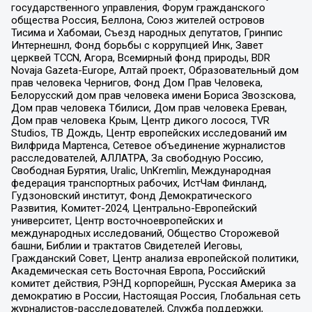
государственного управления, Форум гражданского
общества Россия, Беллона, Союз жителей островов
Тисима и Хабомаи, Съезд народных депутатов, Гринпис
Интернешнл, Фонд борьбы с коррупцией Инк, Завет
церквей TCCN, Агора, Всемирный фонд природы, BDR
Novaja Gazeta-Europe, Алтай проект, Образовательный дом
прав человека Чернигов, Фонд Дом Прав Человека,
Белорусский дом прав человека имени Бориса Звозскова,
Дом прав человека Тбилиси, Дом прав человека Ереван,
Дом прав человека Крым, Центр дикого лосося, TVR
Studios, ТВ Дождь, Центр европейских исследований им
Вилфрида Мартенса, Сетевое объединение журналистов
расследователей, АЛЛАТРА, За свободную Россию,
Свободная Бурятия, Uralic, UnKremlin, Международная
федерация транспортных рабочих, ИстЧам Финланд,
Гудзоновский институт, Фонд Демократического
Развития, Комитет-2024, Центрально-Европейский
университет, Центр восточноевропейских и
международных исследований, Общество Сторожевой
башни, Библии и трактатов Свидетелей Иеговы,
Гражданский Совет, Центр анализа европейской политики,
Академическая сеть Восточная Европа, Российский
комитет действия, РЭНД корпорейшн, Русская Америка за
демократию в России, Настоящая Россия, Глобальная сеть
журналистов-расследователей, Служба поддержки,