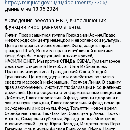
https://minjust.gov.ru/ru/documents/7756/
данные на
13.05.2024
* Сведения реестра НКО, выполняющих
функции иностранного агента:
Лилит, Правозащитная группа Гражданин.Армия.Право,
Нижегородский центр немецкой и европейской культуры,
Центр гендерных исследований, Фонд защиты прав
граждан Штаб, Институт права и публичной политики,
Фонд борьбы с коррупцией, Альянс врачей,
НАСИЛИЮ.НЕТ, Мы против СПИДа, СВЕЧА, Гуманитарное
действие, Открытый Петербург, Лига Избирателей,
Правовая инициатива, Гражданский Союз, Хасдей
Ерушалаим, Центр поддержки и содействия развитию
средств массовой информации, Горячая Линия, В защиту
прав заключенных, Институт глобализации и социальных
движений, Центр социально-информационных инициатив
Действие, Благотворительный фонд охраны здоровья и
защиты прав граждан, Благотворительный фонд помощи
осужденным и их семьям, Фонд Тольятти, Новое время,
Серебряная тайга, Так-Так-Так, Сова, центр Анна, Проект
Апрель, Самарская губерния, Эра здоровья, Мемориал,
Аналитический Центр Юрия Левады, Издательство Парк
Гагарина, Фонд имени Андрея Рылькова, Сфера, Центр