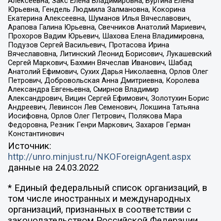
Алексеевна, Закс Елена Владимировна, Буртина Елена
Юрьевна, Гендель Людмила Залмановна, Кокорина
Екатерина Алексеевна, Шуманов Илья Вячеславович,
Арапова Галина Юрьевна, Свечников Анатолий Мариевич,
Прохоров Вадим Юрьевич, Шахова Елена Владимировна,
Подузов Сергей Васильевич, Протасова Ирина
Вячеславовна, Литинский Леонид Борисович, Лукашевский
Сергей Маркович, Бахмин Вячеслав Иванович, Шабад
Анатолий Ефимович, Сухих Дарья Николаевна, Орлов Олег
Петрович, Добровольская Анна Дмитриевна, Королева
Александра Евгеньевна, Смирнов Владимир
Александрович, Вицин Сергей Ефимович, Золотухин Борис
Андреевич, Левинсон Лев Семенович, Локшина Татьяна
Иосифовна, Орлов Олег Петрович, Полякова Мара
Федоровна, Резник Генри Маркович, Захаров Герман
Константинович
Источник:
http://unro.minjust.ru/NKOForeignAgent.aspx
данные на
24.03.2022
* Единый федеральный список организаций, в
том числе иностранных и международных
организаций, признанных в соответствии с
законодательством Российской Федерации