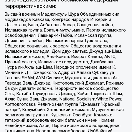
террористическими:
Высший военный Маджлисуль Шура Объединенных сил
моджахедов Кавказа, Конгресс народов Ичкерии и
Дагестана, База, Асбат аль-Ансар, Священная война,
Исламская группа, Братья-мусульмане, Партия исламского
освобождения, Лашкар-И-Тайба, Исламская группа,
Движение Талибан, Исламская партия Туркестана,
Общество социальных реформ, Общество возрождения
исламского наследия, Дом двух святых, Джунд аш-Шам,
Исламский джихад, Аль-Каида, Имарат Кавказ, АБТО,
Правый сектор, Исламское государство, Джабха аль-
Нусра ли-Ахль аш-Шам, Народное ополчение имени К.
Минина и Д. Пожарского, Аджр от Аллаха Субхану уа
Тагьаля SHAM, АУМ Синрике, Муджахеды джамаата Ат-
Тавхида Валь-Джихад, Чистопольский Джамаат, Рохнамо
ба суи давлати исломи, Террористическое сообщество
Сеть, Катиба Таухид валь-Джихад, Хайят Тахрир аш-Шам,
Ахлю Сунна Валь Джамаа, National Socialism/White Power,
Артподготовка, Религиозная группа “Джамаат “Красный
пахарь”, Колумбайн, Хатлонский джамаат, Мусульманская
религиозная группа п. Кушкуль г. Оренбург, Крымско-
татарский добровольческий батальон имени Номана
Челебиджихана, Азов, Партия исламского возрождения
Таджикистана, Народная самооборона, Дуббайский