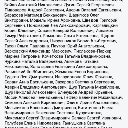
Бойко Анатолий Николаевич, Дугин Сергей Георгиевич,
Пивоваров Андрей Сергеевич, Аверин Виталий Евгеньевич,
Барахоев Магомед Бекханович, Шарипков Олег
Викторович, Мошель Ирина Ароновна, Шведов Григорий
Сергеевич, Пономарев Лев Александрович, Каргалицкий
Борис Юльевич, Созаев Валерий Валерьевич, Исламов
Тимур Рифгатович, Романова Ольга Евгеньевна, Щаров
Сергей Алексадрович, Цирульников Борис Альбертович,
Гасан Ольга Павловна, Паутов Юрий Анатольевич,
Верховский Александр Маркович, Пислакова-Паркер
Марина Петровна, Кочеткова Татьяна Владимировна,
Чуркина Наталья Валерьевна, Акимова Татьяна
Николаевна, Золотарева Екатерина Александровна,
Рачинский Ян Збигневич, Жемкова Елена Борисовна,
Гудков Лев Дмитриевич, Илларионова Юлия Юрьевна,
Саранг Анна Васильевна, Захарова Светлана Сергеевна,
Аверин Владимир Анатольевич, Щур Татьяна Михайловна,
Щур Николай Алексеевич, Блинушов Андрей Юрьевич,
Мосин Алексей Геннадьевич, Гефтер Валентин Михайлович,
Симонов Алексей Кириллович, Флиге Ирина Анатольевна,
Мельникова Валентина Дмитриевна, Вититинова Елена
Владимировна, Баженова Светлана Куприяновна,
Максимов Сергей Владимирович, Беляев Сергей Иванович,
Голубева Елена Николаевна, Ганнушкина Светлана