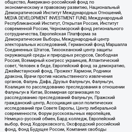
общество, Американо-российский фонд по
экономическому и правовому развитию, Национальный
Демократический Институт Международных Отношений,
MEDIA DEVELOPMENT INVESTMENT FUND, Международный
Республиканский Институт, Открытая Россия, Институт
современной России, Черноморский фонд регионального
сотрудничества, Европейская Платформа за
Демократические Выборы, Международный центр
электоральных исследований, Германский фонд Маршалла
Соединенных Штатов, Тихоокеанский центр защиты
окружающей среды и природных ресурсов, Свободная
Россия, Всемирный конгресс украинцев, Атлантический
совет, Человек в беде, Европейский фонд за демократию,
Джеймстаунский фонд, Прожект Хармони, Родники
дракона, Врачи против насильственного извлечения
органов, Фалунь Дафа, Друзья Фалуньгун, Фалуньгун,
Коалиция по расследованию преследования в отношении
Фалуньгун в Китае, Всемирная организация по
расследованию преследований Фалуньгун, Пражский
гражданский центр, Ассоциация школ политических
исследований при Совете Европы, Центр либеральной
современности, Форум русскоязычных европейцев,
Немецко-русский обмен, Бард колледж, Европейский
выбор, Фонд Ходорковского, Оксфордский российский
фонд, Фонд Будущее России, Компания свободы