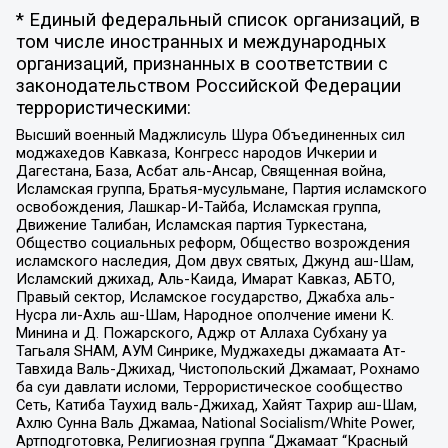
* Единый федеральный список организаций, в
том числе иностранных и международных
организаций, признанных в соответствии с
законодательством Российской Федерации
террористическими:
Высший военный Маджлисуль Шура Объединенных сил
моджахедов Кавказа, Конгресс народов Ичкерии и
Дагестана, База, Асбат аль-Ансар, Священная война,
Исламская группа, Братья-мусульмане, Партия исламского
освобождения, Лашкар-И-Тайба, Исламская группа,
Движение Талибан, Исламская партия Туркестана,
Общество социальных реформ, Общество возрождения
исламского наследия, Дом двух святых, Джунд аш-Шам,
Исламский джихад, Аль-Каида, Имарат Кавказ, АБТО,
Правый сектор, Исламское государство, Джабха аль-
Нусра ли-Ахль аш-Шам, Народное ополчение имени К.
Минина и Д. Пожарского, Аджр от Аллаха Субхану уа
Тагьаля SHAM, АУМ Синрике, Муджахеды джамаата Ат-
Тавхида Валь-Джихад, Чистопольский Джамаат, Рохнамо
ба суи давлати исломи, Террористическое сообщество
Сеть, Катиба Таухид валь-Джихад, Хайят Тахрир аш-Шам,
Ахлю Сунна Валь Джамаа, National Socialism/White Power,
Артподготовка, Религиозная группа “Джамаат “Красный