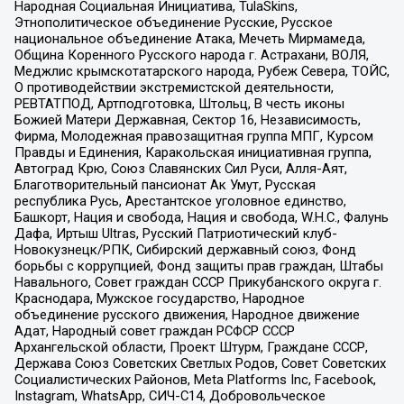
Народная Социальная Инициатива, TulaSkins,
Этнополитическое объединение Русские, Русское
национальное объединение Атака, Мечеть Мирмамеда,
Община Коренного Русского народа г. Астрахани, ВОЛЯ,
Меджлис крымскотатарского народа, Рубеж Севера, ТОЙС,
О противодействии экстремистской деятельности,
РЕВТАТПОД, Артподготовка, Штольц, В честь иконы
Божией Матери Державная, Сектор 16, Независимость,
Фирма, Молодежная правозащитная группа МПГ, Курсом
Правды и Единения, Каракольская инициативная группа,
Автоград Крю, Союз Славянских Сил Руси, Алля-Аят,
Благотворительный пансионат Ак Умут, Русская
республика Русь, Арестантское уголовное единство,
Башкорт, Нация и свобода, Нация и свобода, W.H.С., Фалунь
Дафа, Иртыш Ultras, Русский Патриотический клуб-
Новокузнецк/РПК, Сибирский державный союз, Фонд
борьбы с коррупцией, Фонд защиты прав граждан, Штабы
Навального, Совет граждан СССР Прикубанского округа г.
Краснодара, Мужское государство, Народное
объединение русского движения, Народное движение
Адат, Народный совет граждан РСФСР СССР
Архангельской области, Проект Штурм, Граждане СССР,
Держава Союз Советских Светлых Родов, Совет Советских
Социалистических Районов, Meta Platforms Inc, Facebook,
Instagram, WhatsApp, СИЧ-С14, Добровольческое