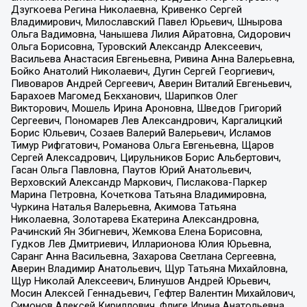
Дзугкоева Регина Николаевна, Кривенко Сергей
Владимирович, Милославский Павел Юрьевич, Шнырова
Ольга Вадимовна, Чанышева Лилия Айратовна, Сидорович
Ольга Борисовна, Туровский Александр Алексеевич,
Васильева Анастасия Евгеньевна, Ривина Анна Валерьевна,
Бойко Анатолий Николаевич, Дугин Сергей Георгиевич,
Пивоваров Андрей Сергеевич, Аверин Виталий Евгеньевич,
Барахоев Магомед Бекханович, Шарипков Олег
Викторович, Мошель Ирина Ароновна, Шведов Григорий
Сергеевич, Пономарев Лев Александрович, Каргалицкий
Борис Юльевич, Созаев Валерий Валерьевич, Исламов
Тимур Рифгатович, Романова Ольга Евгеньевна, Щаров
Сергей Алексадрович, Цирульников Борис Альбертович,
Гасан Ольга Павловна, Паутов Юрий Анатольевич,
Верховский Александр Маркович, Пислакова-Паркер
Марина Петровна, Кочеткова Татьяна Владимировна,
Чуркина Наталья Валерьевна, Акимова Татьяна
Николаевна, Золотарева Екатерина Александровна,
Рачинский Ян Збигневич, Жемкова Елена Борисовна,
Гудков Лев Дмитриевич, Илларионова Юлия Юрьевна,
Саранг Анна Васильевна, Захарова Светлана Сергеевна,
Аверин Владимир Анатольевич, Щур Татьяна Михайловна,
Щур Николай Алексеевич, Блинушов Андрей Юрьевич,
Мосин Алексей Геннадьевич, Гефтер Валентин Михайлович,
Симонов Алексей Кириллович, Флиге Ирина Анатольевна,