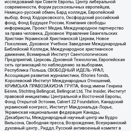
исследований при Совете Европы, Центр либеральной
современности, Форум русскоязычных европейцев,
Немецко-русский обмен, Бард колледж, Европейский
выбор, Фонд Ходорковского, Оксфордский российский
фонд, Фонд Будущее России, Компания свободы
информации, Проект Медиа, Международное партнерство
за права человека, Духовное Управление Евангельских
Христиан Украинской Христианской Церкви, Новое
Поколение, Духовное Учебное Заведение Международный
Библейский Колледж, Международное христианское
движение, Всемирный Институт Саентологических
Предприятий, Церковь Духовной Технологии, Европейская
сеть организаций по наблюдению за выборами,
Республика Польша, СВОБОДНЫЙ ИДЕЛЬ-УРАЛ,
Ассоциация развития журналистики, IStories fonds,
Королевский Институт Международных Отношений,
КРИМСЬКА ПРАВОЗАХИСНА ГРУПА, Фонд имени Генриха
Бёлля, Stichting Bellingcat, Bellingcat Ltd, The Insider, Институт
правовой инициативы Центральной и Восточной Европы,
Фонд Открытой Эстонии, Calvert 22 Foundation, Канадский
украинский конгресс, Институт Макдональда-Лорье,
Украинская национальная федерация Канады,
Декабристы, Международный научный центр им Вудро
Вильсона, Свободная пресса, Возрождение, Всеукраинский
духовный центр , Риддл, Русский антивоенный комитет в