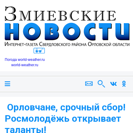
Погода world-weather.ru
world-weather.ru
️ Орловчане, срочный сбор!
Росмолодёжь открывает
таланты!