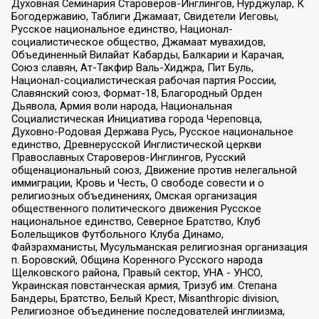
Духовная Семинария Староверов-Инглингов, Нурджулар, К
Богодержавию, Таблиги Джамаат, Свидетели Иеговы,
Русское национальное единство, Национал-
социалистическое общество, Джамаат мувахидов,
Объединенный Вилайат Кабарды, Балкарии и Карачая,
Союз славян, Ат-Такфир Валь-Хиджра, Пит Буль,
Национал-социалистическая рабочая партия России,
Славянский союз, Формат-18, Благородный Орден
Дьявола, Армия воли народа, Национальная
Социалистическая Инициатива города Череповца,
Духовно-Родовая Держава Русь, Русское национальное
единство, Древнерусской Инглистической церкви
Православных Староверов-Инглингов, Русский
общенациональный союз, Движение против нелегальной
иммиграции, Кровь и Честь, О свободе совести и о
религиозных объединениях, Омская организация
общественного политического движения Русское
национальное единство, Северное Братство, Клуб
Болельщиков Футбольного Клуба Динамо,
Файзрахманисты, Мусульманская религиозная организация
п. Боровский, Община Коренного Русского народа
Щелковского района, Правый сектор, УНА - УНСО,
Украинская повстанческая армия, Тризуб им. Степана
Бандеры, Братство, Белый Крест, Misanthropic division,
Религиозное объединение последователей инглиизма,