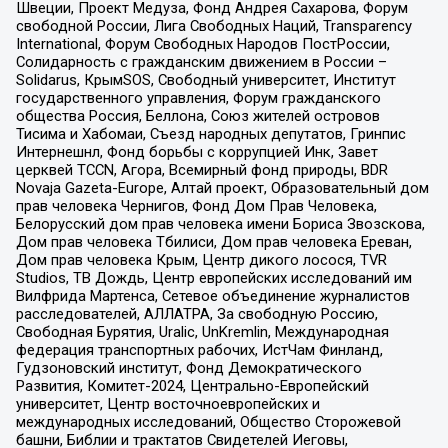
Швеции, Проект Медуза, Фонд Андрея Сахарова, Форум
свободной России, Лига Свободных Наций, Transparеncy
International, Форум Свободных Народов ПостРоссии,
Солидарность с гражданским движением в России –
Solidarus, КрымSOS, Свободный университет, Институт
государственного управления, Форум гражданского
общества Россия, Беллона, Союз жителей островов
Тисима и Хабомаи, Съезд народных депутатов, Гринпис
Интернешнл, Фонд борьбы с коррупцией Инк, Завет
церквей TCCN, Агора, Всемирный фонд природы, BDR
Novaja Gazeta-Europe, Алтай проект, Образовательный дом
прав человека Чернигов, Фонд Дом Прав Человека,
Белорусский дом прав человека имени Бориса Звозскова,
Дом прав человека Тбилиси, Дом прав человека Ереван,
Дом прав человека Крым, Центр дикого лосося, TVR
Studios, ТВ Дождь, Центр европейских исследований им
Вилфрида Мартенса, Сетевое объединение журналистов
расследователей, АЛЛАТРА, За свободную Россию,
Свободная Бурятия, Uralic, UnKremlin, Международная
федерация транспортных рабочих, ИстЧам Финланд,
Гудзоновский институт, Фонд Демократического
Развития, Комитет-2024, Центрально-Европейский
университет, Центр восточноевропейских и
международных исследований, Общество Сторожевой
башни, Библии и трактатов Свидетелей Иеговы,