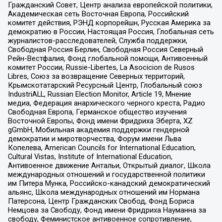
Гражданский Совет, Центр анализа европейской политики,
Академическая сеть Восточная Европа, Российский
комитет действия, РЭНД корпорейшн, Русская Америка за
демократию в России, Настоящая Россия, Глобальная сеть
журналистов-расследователей, Служба поддержки,
Свободная Россия Берлин, Свободная Россия Северный
Рейн-Вестфалия, Фонд глобальной помощи, Антивоенный
комитет России, Russie-Libertes, La Asocicion de Rusos
Libres, Союз за возвращение Северных территорий,
Крымскотатарский Ресурсный Центр, Глобальный союз
IndustriALL, Russian Election Monitor, Article 19, Мнение
медиа, Федерация анархического черного креста, Радио
Свободная Европа, Германское общество изучения
Восточной Европы, Фонд имени Фридриха Эберта, XZ
gGmbH, Мобильная академия поддержки гендерной
демократии и миротворчества, Форум имени Льва
Копелева, American Councils for International Education,
Cultural Vistas, Institute of International Education,
Антивоенное движение Антальи, Открытый диалог, Школа
международных отношений и государственной политики
им Питера Мунка, Российско-канадский демократический
альянс, Школа международных отношений им Нормана
Патерсона, Центр Гражданских Свобод, Фонд Бориса
Немцова за Свободу, Фонд имени Фридриха Науманна за
свободу, Феминистское антивоенное сопротивление,