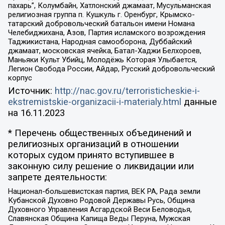
пахарь”, Колумбайн, Хатлонский джамаат, Мусульманская
религиозная группа п. Кушкуль г. Оренбург, Крымско-
татарский добровольческий батальон имени Номана
Челебиджихана, Азов, Партия исламского возрождения
Таджикистана, Народная самооборона, Дуббайский
джамаат, московская ячейка, Батал-Хаджи Белхороев,
Маньяки Культ Убийц, Молодёжь Которая Улыбается,
Легион Свобода России, Айдар, Русский добровольческий
корпус
Источник:
http://nac.gov.ru/terroristicheskie-i-
ekstremistskie-organizacii-i-materialy.html
данные
на
16.11.2023
* Перечень общественных объединений и
религиозных организаций в отношении
которых судом принято вступившее в
законную силу решение о ликвидации или
запрете деятельности:
Национал-большевистская партия, ВЕК РА, Рада земли
Кубанской Духовно Родовой Державы Русь, Община
Духовного Управления Асгардской Веси Беловодья,
Славянская Община Капища Веды Перуна, Мужская