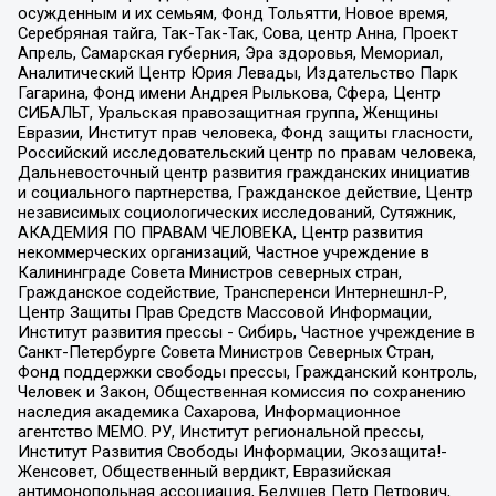
осужденным и их семьям, Фонд Тольятти, Новое время,
Серебряная тайга, Так-Так-Так, Сова, центр Анна, Проект
Апрель, Самарская губерния, Эра здоровья, Мемориал,
Аналитический Центр Юрия Левады, Издательство Парк
Гагарина, Фонд имени Андрея Рылькова, Сфера, Центр
СИБАЛЬТ, Уральская правозащитная группа, Женщины
Евразии, Институт прав человека, Фонд защиты гласности,
Российский исследовательский центр по правам человека,
Дальневосточный центр развития гражданских инициатив
и социального партнерства, Гражданское действие, Центр
независимых социологических исследований, Сутяжник,
АКАДЕМИЯ ПО ПРАВАМ ЧЕЛОВЕКА, Центр развития
некоммерческих организаций, Частное учреждение в
Калининграде Совета Министров северных стран,
Гражданское содействие, Трансперенси Интернешнл-Р,
Центр Защиты Прав Средств Массовой Информации,
Институт развития прессы - Сибирь, Частное учреждение в
Санкт-Петербурге Совета Министров Северных Стран,
Фонд поддержки свободы прессы, Гражданский контроль,
Человек и Закон, Общественная комиссия по сохранению
наследия академика Сахарова, Информационное
агентство МЕМО. РУ, Институт региональной прессы,
Институт Развития Свободы Информации, Экозащита!-
Женсовет, Общественный вердикт, Евразийская
антимонопольная ассоциация, Бедушев Петр Петрович,