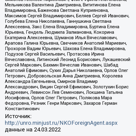
Мельникова Валентина Дмитриевна, Вититинова Елена
Владимировна, Баженова Светлана Куприяновна,
Максимов Сергей Владимирович, Беляев Сергей Иванович,
Голубева Елена Николаевна, Ганнушкина Светлана
Алексеевна, Закс Елена Владимировна, Буртина Елена
Юрьевна, Гендель Людмила Залмановна, Кокорина
Екатерина Алексеевна, Шуманов Илья Вячеславович,
Арапова Галина Юрьевна, Свечников Анатолий Мариевич,
Прохоров Вадим Юрьевич, Шахова Елена Владимировна,
Подузов Сергей Васильевич, Протасова Ирина
Вячеславовна, Литинский Леонид Борисович, Лукашевский
Сергей Маркович, Бахмин Вячеслав Иванович, Шабад
Анатолий Ефимович, Сухих Дарья Николаевна, Орлов Олег
Петрович, Добровольская Анна Дмитриевна, Королева
Александра Евгеньевна, Смирнов Владимир
Александрович, Вицин Сергей Ефимович, Золотухин Борис
Андреевич, Левинсон Лев Семенович, Локшина Татьяна
Иосифовна, Орлов Олег Петрович, Полякова Мара
Федоровна, Резник Генри Маркович, Захаров Герман
Константинович
Источник:
http://unro.minjust.ru/NKOForeignAgent.aspx
данные на
24.03.2022