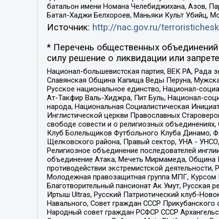
батальон имени Номана Челебиджихана, Азов, Па
Батал-Хаджи Белхороев, Маньяки Культ Убийц, М
Источник:
http://nac.gov.ru/terroristichesk
* Перечень общественных объединений 
силу решение о ликвидации или запрете
Национал-большевистская партия, ВЕК РА, Рада 
Славянская Община Капища Веды Перуна, Мужская
Русское национальное единство, Национал-социа
Ат-Такфир Валь-Хиджра, Пит Буль, Национал-соц
народа, Национальная Социалистическая Инициат
Инглистической церкви Православных Староверов
свободе совести и о религиозных объединениях,
Клуб Болельщиков Футбольного Клуба Динамо, Фа
Щелковского района, Правый сектор, УНА - УНСО, У
Религиозное объединение последователей инглии
объединение Атака, Мечеть Мирмамеда, Община К
противодействии экстремистской деятельности, 
Молодежная правозащитная группа МПГ, Курсом П
Благотворительный пансионат Ак Умут, Русская ре
Иртыш Ultras, Русский Патриотический клуб-Нов
Навального, Совет граждан СССР Прикубанского 
Народный совет граждан РСФСР СССР Архангельск