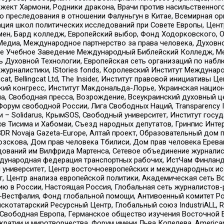
ект Хармони, Родники дракона, Врачи против насильственного
ию преследования в отношении Фалуньгун в Китае, Всемирная о
ация школ политических исследований при Совете Европы, Цен
мен, Бард колледж, Европейский выбор, Фонд Ходорковского,
едиа, Международное партнерство за права человека, Духовно
ое Учебное Заведение Международный Библейский Колледж, М
ь Духовной Технологии, Европейская сеть организаций по наб
урналистики, IStories fonds, Королевский Институт Между
gcat, Bellingcat Ltd, The Insider, Институт правовой инициатив
инский конгресс, Институт Макдональда-Лорье, Украинская нац
, Свободная пресса, Возрождение, Всеукраинский духовный цен
орум свободной России, Лига Свободных Наций, Transparеncy I
– Solidarus, КрымSOS, Свободный университет, Институт госу
в Тисима и Хабомаи, Съезд народных депутатов, Гринпис Инте
DR Novaja Gazeta-Europe, Алтай проект, Образовательный дом 
зскова, Дом прав человека Тбилиси, Дом прав человека Ерева
едований им Вилфрида Мартенса, Сетевое объединение журнали
Международная федерация транспортных рабочих, ИстЧам Финлан
й университет, Центр восточноевропейских и международных и
, Центр анализа европейской политики, Академическая сеть Во
ю в России, Настоящая Россия, Глобальная сеть журналистов
естфалия, Фонд глобальной помощи, Антивоенный комитет России,
татарский Ресурсный Центр, Глобальный союз IndustriALL, Russi
 Свободная Европа, Германское общество изучения Восточной 
и и миротворчества, Форум имени Льва Копелева, American Counci