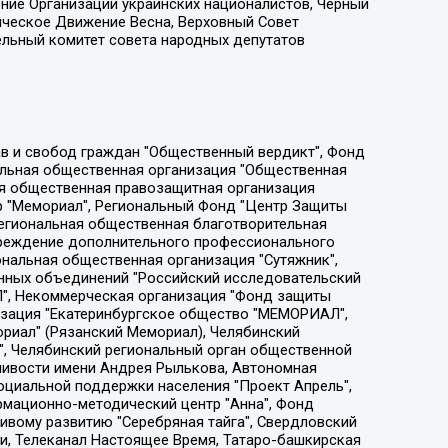
ение Организации украинских националистов, Черный
ическое Движение Весна, Верховный Совет
ельный комитет совета народных депутатов
ции социально-правовых программ "Лилит", Дальневосточное общественное движение "Маяк", Санкт-Петербургская ЛГБТ-инициативная группа "Выход", Инициативная группа ЛГБТ+ "Реверс", Алексеев Андрей Викторович, Бекбулатова Таисия Львовна, Беляев Иван Михайлович, Владыкина Елена Сергеевна, Гельман Марат Александрович, Никульшина Вероника Юрьевна, Толоконникова Надежда Андреевна, Шендерович Виктор Анатольевич, Общество с ограниченной ответственностью "Данное сообщение", Общество с ограниченной ответственностью Издательский дом "Новая глава", Айнбиндер Александра Александровна, Московский комьюнити-центр для ЛГБТ+инициатив, Благотворительный фонд развития филантропии, Deutsche Welle (Германия, Kurt-Schumacher-Strasse 3, 53113 Bonn), Борзунова Мария Михайловна, Воробьев Виктор Викторович, Голубева Анна Львовна, Константинова Алла Михайловна, Малкова Ирина Владимировна, Мурадов Мурад Абдулгалимович, Осетинская Елизавета Николаевна, Понасенков Евгений Николаевич, Ганапольский Матвей Юрьевич, Киселев Евгений Алексеевич, Борухович Ирина Григорьевна, Дремин Иван Тимофеевич, Дубровский Дмитрий Викторович, Красноярская региональная общественная организация поддержки и развития альтернативных образовательных технологий и межкультурных коммуникаций "ИНТЕРРА", Маяковская Екатерина Алексеевна, Фейгин Марк Захарович, Филимонов Андрей Викторович, Дзугкоева Регина Николаевна, Доброхотов Роман Александрович, Дудь Юрий Александрович, Елкин Сергей Владимирович, Кругликов Кирилл Игоревич, Сабунаева Мария Леонидовна, Семенов Алексей Владимирович, Шаинян Карен Багратович, Шульман Екатерина Михайловна, Асафьев Артур Валерьевич, Вахштайн Виктор Семенович, Венедиктов Алексей Алексеевич, Лушникова Екатерина Евгеньевна, Волков Леонид Михайлович, Невзоров Александр Глебович, Пархоменко Сергей Борисович, Сироткин Ярослав Николаевич, Кара-Мурза Владимир Владимирович, Баранова Наталья Владимировна, Гозман Леонид Яковлевич, Кагарлицкий Борис Юльевич, Климарев Михаил Валерьевич, Милов Владимир Станиславович, Автономная некоммерческая организация Краснодарский центр современного искусства "Типография", Моргенштерн Алишер Тагирович, Соболь Любовь Эдуардовна, Общество с ограниченной ответственностью "ЛИЗА НОРМ", Каспаров Гарри Кимович, Ходорковский Михаил Борисович, Общество с ограниченной ответственностью "Апрельские тезисы", Данилович Ирина Брониславовна, Кашин Олег Владимирович, Петров Николай Владимирович, Пивоваров Алексей Владимирович, Соколов Михаил Владимирович, Цветкова Юлия Владимировна, Чичваркин Евгений Александрович, Комитет против пыток/Команда против пыток, Общество с ограниченной ответственностью "Первый научный", Общество с ограниченной ответственностью "Вертолет и ко", Белоцерковская Вероника Борисовна, Кац Максим Евгеньевич, Лазарева Татьяна Юрьевна, Шаведдинов Руслан Табризович, Яшин Илья Валерьевич, Общество с ограниченной ответственностью "Иноагент ААВ", Алешковский Дмитрий Петрович, Альбац Евгения Марковна, Быков Дмитрий Львович, Галямина Юлия Евгеньевна, Лойко Сергей Леонидович, Мартынов Кирилл Константинович, Медведев Сергей Александрович, Крашенинников Федор Геннадиевич, Гордеева Катерина Вл