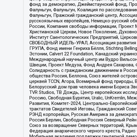
фонд за демократию, Джеймстаунский фонд, Прож
Фалуньгун, Фалуньгун, Коалиция по расследован
Фалуньгун, Пражский гражданский центр, Ассоци
русскоязычных европейцев, Немецко-русский об
России, Компания свободы информации, Проект М
Христианской Церкви, Новое Поколение, Духовн
Институт Саентологических Предприятий, Церков
СВОБОДНЫЙ ИДЕЛЬ-УРАЛ, Ассоциация развития ж
ГРУПА, Фонд имени Генриха Бёлля, Stichting Bellin
Эстонии, Calvert 22 Foundation, Канадский укра
Международный научный центр им Вудро Вильсона
Швеции, Проект Медуза, Фонд Андрея Сахарова, Ф
Солидарность с гражданским движением в России 
общества Россия, Беллона, Союз жителей острово
церквей TCCN, Агора, Всемирный фонд природы, B
Белорусский дом прав человека имени Бориса Зво
TVR Studios, ТВ Дождь, Центр европейских иссл
Россию, Свободная Бурятия, Uralic, UnKremlin, 
Развития, Комитет-2024, Центрально-Европейски
трактатов Свидетелей Иеговы, Гражданский Совет
РЭНД корпорейшн, Русская Америка за демократи
Россия Берлин, Свободная Россия Северный Рейн-В
Союз за возвращение Северных территорий, Крымско
Федерация анархического черного креста, Радио
Мобильная академия поддержки гендерной демократи