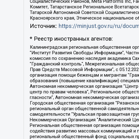
Социалистических Районов, Meta Platforms Inc, 
Комитет, Татарстанское Региональное Всетатар
Татарской Автономной Советской Социалистическ
Красноярского края, Этническое национальное о
Источник:
https://minjust.gov.ru/ru/doc
* Реестр иностранных агентов:
Калининградская региональная общественная организация "Экозащита!-Женсовет", Фонд содействия защите прав и свобод граждан "Общественный вердикт", Фонд "Институт Развития Свободы Информации", Частное учреждение "Информационное агентство МЕМО. РУ", Региональная общественная организация "Общественная комиссия по сохранению наследия академика Сахарова", Фонд поддержки свободы прессы, Санкт-Петербургская общественная правозащитная организация "Гражданский контроль", Межрегиональная общественная организация "Информационно-просветительский центр "Мемориал", Региональный Фонд "Центр Защиты Прав Средств Массовой Информации", с 05.12.2023 Фонд "Центр Защиты Прав Средств массовой информации", Региональная общественная благотворительная организация помощи беженцам и мигрантам "Гражданское содействие", Негосударственное образовательное учреждение дополнительного профессионального образования (повышение квалификации) специалистов "АКАДЕМИЯ ПО ПРАВАМ ЧЕЛОВЕКА", Свердловская региональная общественная организация "Сутяжник", Автономная некоммерческая организация "Центр независимых социологических исследований", Союз общественных объединений "Российский исследовательский центр по правам человека", Региональное общественное учреждение научно-информационный центр "МЕМОРИАЛ", Некоммерческая организация "Фонд защиты гласности", Автономная некоммерческая организация "Институт прав человека", Городская общественная организация "Екатеринбургское общество "МЕМОРИАЛ", Городская общественная организация "Рязанское историко-просветительское и правозащитное общество "Мемориал" (Рязанский Мемориал), Челябинский региональный орган общественной самодеятельности – женское общественное объединение "Женщины Евразии", Челябинский региональный орган общественной самодеятельности "Уральская правозащитная группа", Фонд содействия защите здоровья и социальной справедливости имени Андрея Рылькова, Автономная Некоммерческая Организация "Аналитический Центр Юрия Левады", Автономная некоммерческая организация социальной поддержки населения "Проект Апрель", Региональная общественная организация помощи женщинам и детям, находящимся в кризисной ситуации "Информационно-методический центр "Анна", Фонд содействия развитию массовых коммуникаций и правовому просвещению "Так-так-Так", Фонд содействия устойчивому развитию "Серебряная тайга", Свердловский региональный общественный фонд социальных проектов "Новое время", "Idel.Реалии", Кавказ.Реалии, Крым.Реалии, Телеканал Настоящее Время, Татаро-башкирская служба Радио Свобода (Azatliq Radiosi), Радио Свободная Европа/Радио Свобода (PCE/PC), "Сибирь.Реалии", "Фактограф", Благотворительный фонд помощи осужденным и их семьям, Автономная некоммерческая организация "Институт глобализации и социальных движений", Фонд "В защиту прав заключенных", Частное учреждение "Центр поддержки и содействия развитию средств массовой информации", Пензенский региональный общественный благотворительный фонд "Гражданский союз", "Север.Реалии", Некоммерческая организация Фонд "Правовая инициатива", 