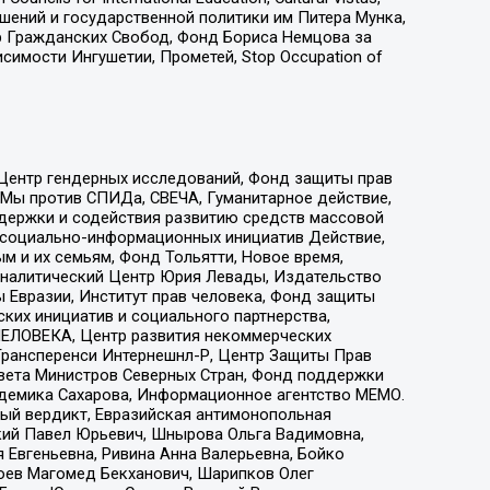
ошений и государственной политики им Питера Мунка,
 Гражданских Свобод, Фонд Бориса Немцова за
имости Ингушетии, Прометей, Stop Occupation of
 Центр гендерных исследований, Фонд защиты прав
 Мы против СПИДа, СВЕЧА, Гуманитарное действие,
ддержки и содействия развитию средств массовой
р социально-информационных инициатив Действие,
 и их семьям, Фонд Тольятти, Новое время,
, Аналитический Центр Юрия Левады, Издательство
 Евразии, Институт прав человека, Фонд защиты
ких инициатив и социального партнерства,
ЕЛОВЕКА, Центр развития некоммерческих
 Трансперенси Интернешнл-Р, Центр Защиты Прав
овета Министров Северных Стран, Фонд поддержки
адемика Сахарова, Информационное агентство МЕМО.
ый вердикт, Евразийская антимонопольная
кий Павел Юрьевич, Шнырова Ольга Вадимовна,
 Евгеньевна, Ривина Анна Валерьевна, Бойко
хоев Магомед Бекханович, Шарипков Олег