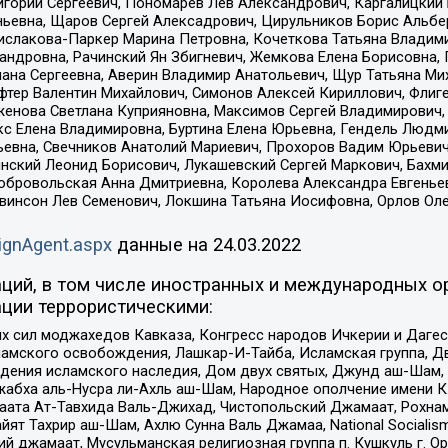
горий Сергеевич, Пономарев Лев Александрович, Каргалицкий 
ньевна, Щаров Сергей Алексадрович, Цирульников Борис Альбер
ислакова-Паркер Марина Петровна, Кочеткова Татьяна Владими
сандровна, Рачинский Ян Збигневич, Жемкова Елена Борисовна,
лана Сергеевна, Аверин Владимир Анатольевич, Щур Татьяна М
фтер Валентин Михайлович, Симонов Алексей Кириллович, Флиг
женова Светлана Куприяновна, Максимов Сергей Владимирович, 
кс Елена Владимировна, Буртина Елена Юрьевна, Гендель Людм
евна, Свечников Анатолий Мариевич, Прохоров Вадим Юрьевич
инский Леонид Борисович, Лукашевский Сергей Маркович, Бахм
Добровольская Анна Дмитриевна, Королева Александра Евгенье
евинсон Лев Семенович, Локшина Татьяна Иосифовна, Орлов Ол
ignAgent.aspx
данные на
24.03.2022
ций, в том числе иностранных и международных ор
ции террористическими:
ил моджахедов Кавказа, Конгресс народов Ичкерии и Дагеста
ламского освобождения, Лашкар-И-Тайба, Исламская группа, Дв
ения исламского наследия, Дом двух святых, Джунд аш-Шам, 
жабха аль-Нусра ли-Ахль аш-Шам, Народное ополчение имени К.
ата Ат-Тавхида Валь-Джихад, Чистопольский Джамаат, Рохнам
ят Тахрир аш-Шам, Ахлю Сунна Валь Джамаа, National Socialism
ий джамаат, Мусульманская религиозная группа п. Кушкуль г. 