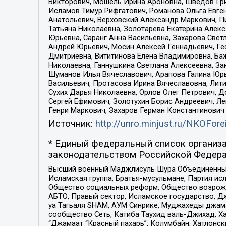
Викторович, Мошель Ирина Ароновна, Шведов Гри
Исламов Тимур Рифгатович, Романова Ольга Евге
Анатольевич, Верховский Александр Маркович, П
Татьяна Николаевна, Золотарева Екатерина Алек
Юрьевна, Саранг Анна Васильевна, Захарова Свет
Андрей Юрьевич, Мосин Алексей Геннадьевич, Ге
Дмитриевна, Вититинова Елена Владимировна, Ба
Николаевна, Ганнушкина Светлана Алексеевна, За
Шуманов Илья Вячеславович, Арапова Галина Юрь
Васильевич, Протасова Ирина Вячеславовна, Лит
Сухих Дарья Николаевна, Орлов Олег Петрович, 
Сергей Ефимович, Золотухин Борис Андреевич, Л
Генри Маркович, Захаров Герман Константинович
Источник:
http://unro.minjust.ru/NKOFore
* Единый федеральный список организа
законодательством Российской Федера
Высший военный Маджлисуль Шура Объединенных с
Исламская группа, Братья-мусульмане, Партия ис
Общество социальных реформ, Общество возрожд
АБТО, Правый сектор, Исламское государство, Д
уа Тагьаля SHAM, АУМ Синрике, Муджахеды джама
сообщество Сеть, Катиба Таухид валь-Джихад, Хай
“Джамаат “Красный пахарь”, Колумбайн, Хатлонск