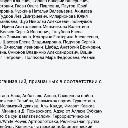
Борис Юльевич, Созаев Валерий Валерьевич,
тович, Гасан Ольга Павловна, Паутов Юрий
ровна, Чуркина Наталья Валерьевна, Акимова
 Гудков Лев Дмитриевич, Илларионова Юлия
ихайловна, Щур Николай Алексеевич, Блинушов
е Ирина Анатольевна, Мельникова Валентина
Беляев Сергей Иванович, Голубева Елена
ила Залмановна, Кокорина Екатерина Алексеевна,
, Шахова Елена Владимировна, Подузов Сергей
ин Вячеслав Иванович, Шабад Анатолий Ефимович,
вна, Смирнов Владимир Александрович, Вицин
ег Петрович, Полякова Мара Федоровна, Резник
ганизаций, признанных в соответствии с
на, База, Асбат аль-Ансар, Священная война,
ижение Талибан, Исламская партия Туркестана,
Исламский джихад, Аль-Каида, Имарат Кавказ,
 Минина и Д. Пожарского, Аджр от Аллаха Субхану
о ба суи давлати исломи, Террористическое
/White Power, Артподготовка, Религиозная группа
Оренбург, Крымско-татарский добровольческий