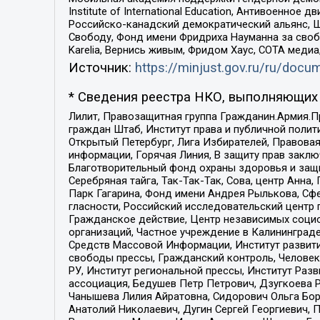
Institute of International Education, Антивоенн
Российско-канадский демократический альянс, 
Свободу, Фонд имени Фридриха Науманна за свобо
Karelia, Вернись живым, Фридом Хаус, СОТА меди
Источник:
https://minjust.gov.ru/ru/doc
* Сведения реестра НКО, выполняющих 
Лилит, Правозащитная группа Гражданин.Армия.П
граждан Штаб, Институт права и публичной поли
Открытый Петербург, Лига Избирателей, Правова
информации, Горячая Линия, В защиту прав закл
Благотворительный фонд охраны здоровья и защи
Серебряная тайга, Так-Так-Так, Сова, центр Анн
Парк Гагарина, Фонд имени Андрея Рылькова, Сф
гласности, Российский исследовательский центр 
Гражданское действие, Центр независимых соци
организаций, Частное учреждение в Калининград
Средств Массовой Информации, Институт развити
свободы прессы, Гражданский контроль, Человек
РУ, Институт региональной прессы, Институт Ра
ассоциация, Бедушев Петр Петрович, Дзугкоева 
Чанышева Лилия Айратовна, Сидорович Ольга Бори
Анатолий Николаевич, Дугин Сергей Георгиевич, 