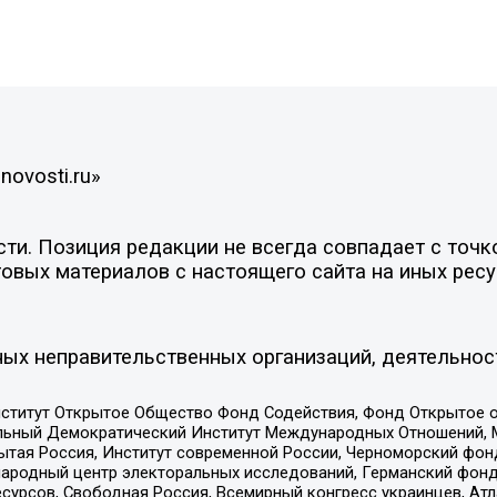
novosti.ru»
и. Позиция редакции не всегда совпадает с точко
овых материалов с настоящего сайта на иных ресу
ых неправительственных организаций, деятельнос
ститут Открытое Общество Фонд Содействия, Фонд Открытое 
альный Демократический Институт Международных Отношений,
тая Россия, Институт современной России, Черноморский фонд
родный центр электоральных исследований, Германский фонд
рсов, Свободная Россия, Всемирный конгресс украинцев, Атла