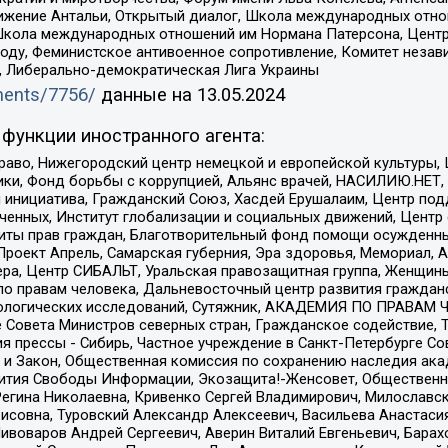
ое движение Антальи, Открытый диалог, Школа международных отн
Школа международных отношений им Нормана Патерсона, Центр
ду, Феминистское антивоенное сопротивление, Комитет независ
а, Либерально-демократическая Лига Украины
uments/7756/
данные на
13.05.2024
функции иностранного агента:
раво, Нижегородский центр немецкой и европейской культуры,
тики, Фонд борьбы с коррупцией, Альянс врачей, НАСИЛИЮ.НЕТ,
я инициатива, Гражданский Союз, Хасдей Ерушалаим, Центр по
юченных, Институт глобализации и социальных движений, Цент
ты прав граждан, Благотворительный фонд помощи осужденным
а, Проект Апрель, Самарская губерния, Эра здоровья, Мемориал
ера, Центр СИБАЛЬТ, Уральская правозащитная группа, Женщины
по правам человека, Дальневосточный центр развития гражданс
ологических исследований, Сутяжник, АКАДЕМИЯ ПО ПРАВАМ Ч
е Совета Министров северных стран, Гражданское содействие,
я прессы - Сибирь, Частное учреждение в Санкт-Петербурге С
 и Закон, Общественная комиссия по сохранению наследия ак
звития Свободы Информации, Экозащита!-Женсовет, Общественн
Регина Николаевна, Кривенко Сергей Владимирович, Милославс
совна, Туровский Александр Алексеевич, Васильева Анастасия
Пивоваров Андрей Сергеевич, Аверин Виталий Евгеньевич, Бара