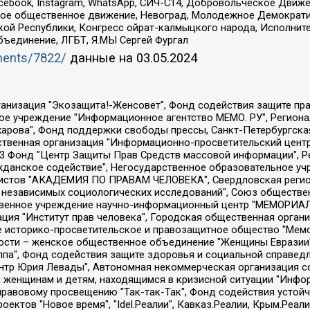
Facebook, Instagram, WhatsApp, СИЧ-С14, Добровольческое Движ
ское общественное движение, Невоград, Молодежное Демократ
ой Республики, Конгресс ойрат-калмыцкого народа, Исполнит
бъединение, ЛГБТ, Я.МЫ Сергей Фургал
uments/7822/
данные на
03.05.2024
Общество с ограниченной ответственностью "Радио Свободная Европа/Радио Свобода", Чешское информационное агентство "MEDIUM-ORIENT", Красноярская региональная общественная организация "Мы против СПИДа", Камалягин Денис Николаевич, Маркелов Сергей Евгеньевич, Пономарев Лев Александрович, Савицкая Людмила Алексеевна, Автономная некоммерческая организация "Центр по работе с проблемой насилия "НАСИЛИЮ.НЕТ", Межрегиональный профессиональный союз работников здравоохранения "Альянс врачей", Юридическое лицо, зарегистрированное в Латвийской Республике, SIA "Medusa Project" (регистрационный номер 40103797863, дата регистрации 10.06.2014), Некоммерческая организация "Фонд по борьбе с коррупцией", Автономная некоммерческая организация "Институт права и публичной политики", Баданин Роман Сергеевич, Гликин Максим Александрович, Железнова Мария Михайловна, Лукьянова Юлия Сергеевна, Маетная Елизавета Витальевна, Маняхин Петр Борисович, Чуракова Ольга Владимировна, Ярош Юлия Петровна, Юридическое лицо "The Insider SIA", зарегистрированное в Риге, Латвийская Республика (дата регистрации 26.06.2015), являющееся администратором доменного имени интернет-издания "The Insider SIA", https://theins.ru, Постернак Алексей Евгеньевич, Рубин Михаил Аркадьевич, Анин Роман Александрович, Юридическое лицо Istories fonds, зарегистрированное в Латвийской Республике (регистрационный номер 50008295751, дата регистрации 24.02.2020), Великовский Дмитрий Александрович, Долинина Ирина Николаевна, Мароховская Алеся Алексеевна, Шлейнов Роман Юрьевич, Шмагун Олеся Валентиновна, Общество с ограниченной ответственностью "Альтаир 2021", Общество с ограниченной ответственностью "Вега 2021", Общество с ограниченной ответственностью "Главный редактор 2021", Общество с ограниченной ответственностью "Ромашки монолит", Важенков Артем Валерьевич, Ивановская областная общественная организация "Центр гендерных исследований", Гурман Юрий Альбертович, Медиапроект "ОВД-Инфо", Егоров Владимир Владимирович, Жилинский Владимир Александрович, Общество с ограниченной ответственностью "ЗП", Иванова София Юрьевна, Карезина Инна Павловна, Кильтау Екатерина Викторовна, Петров Алексей Викторович, Пискунов Сергей Евгеньевич, Смирнов Сергей Сергеевич, Тихонов Михаил Сергеевич, Общество с ограниченной ответственностью "ЖУРНАЛИСТ-ИНОСТРАННЫЙ АГЕНТ", Арапова Галина Юрьевна, Вольтская Татьяна Анатольевна, Американская компания "Mason G.E.S. Anonymous Foundation" (США), являющаяся владельцем интернет-издания https://mnews.world/, Компания "Stichting Bellingcat", зарегистрированная в Нидерландах (дата регистрации 11.07.2018), Захаров Андрей Вячеславович, Клепиковская Екатерина Дмитриевна, Общество с ограниченной ответственностью "МЕМО", Перл Роман Александрович, Симонов Евгений Алексеевич, Соловьева Елена Анатольевна, Сотников Даниил Владимирович, Сурначева Елизавета Дмитриевна, Автономная некоммерческая организация по защите прав человека и информированию населения "Якутия – Наше Мнение", Общество с ограниченной ответственностью "Москоу диджитал медиа", с 26.01.2023 Общество с ограниченной ответственностью "Чайка Белые сады", Ветошкина Валерия Валерьевна, Заговора Максим Александрович, Межрегиональное общественное движение "Российская ЛГБТ - сеть", Оленичев Максим Владимирович, Павлов Иван Юрьевич, Скворцова Елена Сергеевна, Общество с ограниченной ответственностью "Как бы инагент", Кочетков Игорь Викторович, Общество с ограниченной ответственностью "Честные выборы", Еланчик Олег Александрович, Общество с ограниченной ответственностью "Нобелевский призыв", Гималова Регина Эмилевна, Григорьев Андрей Валерьевич, Григорьева Алина Александровна, Ассоциация по содействию защите прав призывников, альтернативнослужащих и военнослужащих "Правозащитная группа "Гражданин.Армия.Право", Хисамова Регина Фаритовна, Автономная некоммерческая организация по реализа