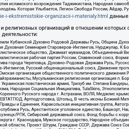
ртия исламского возрождения Таджикистана, Народная самооб
олодёжь Которая Улыбается, Легион Свобода России, Айдар, Р
ie-i-ekstremistskie-organizacii-i-materialy.html
данные
и религиозных организаций в отношении которых 
 деятельности:
земли Кубанской Духовно Родовой Державы Русь, Община Духо
 Духовная Семинария Староверов-Инглингов, Нурджулар, К Бо
листическое общество, Джамаат мувахидов, Объединенный Вил
иалистическая рабочая партия России, Славянский союз, Форма
ива города Череповца, Духовно-Родовая Держава Русь, Русск
-Инглингов, Русский общенациональный союз, Движение против
 Омская организация общественного политического движения Р
йзрахманисты, Мусульманская религиозная организация п. Бо
краинская повстанческая армия, Тризуб им. Степана Бандеры, Бр
зма, Народная Социальная Инициатива, TulaSkins, Этнополитич
оренного Русского народа г. Астрахани, ВОЛЯ, Меджлис крымс
РЕВТАТПОД, Артподготовка, Штольц, В честь иконы Божией Мате
равды и Единения, Каракольская инициативная группа, Автогра
спублика Русь, Арестантское уголовное единство, Башкорт, Наци
окузнецк/РПК, Сибирский державный союз, Фонд борьбы с кор
округа г. Краснодара, Мужское государство, Народное объедин
ой области, Проект Штурм, Граждане СССР, Держава Союз Сов