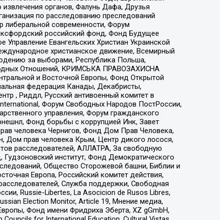
 извлечения органов, Фалунь Дафа, Друзья
рганизация по расследованию преследований
тр либеральной современности, Форум
 Оксфордский российский фонд, Фонд Будущее
е Управление Евангельских Христиан Украинской
еждународное христианское движение, Всемирный
людению за выборами, Республика Польша,
народных Отношений, КРИМСЬКА ПРАВОЗАХИСНА
ы Центральной и Восточной Европы, Фонд Открытой
иональная федерация Канады, Декабристы,
тр , Риддл, Русский антивоенный комитет в
nternational, Форум Свободных Народов ПостРоссии,
дарственного управления, Форум гражданского
рнешнл, Фонд борьбы с коррупцией Инк, Завет
прав человека Чернигов, Фонд Дом Прав Человека,
н, Дом прав человека Крым, Центр дикого лосося,
стов расследователей, АЛЛАТРА, За свободную
д, Гудзоновский институт, Фонд Демократического
сследований, Общество Сторожевой башни, Библии и
сточная Европа, Российский комитет действия,
-расследователей, Служба поддержки, Свободная
 Russie-Libertes, La Asocicion de Rusos Libres,
an Election Monitor, Article 19, Мнение медиа,
Европы, Фонд имени Фридриха Эберта, XZ gGmbH,
ls for International Education, Cultural Vistas,