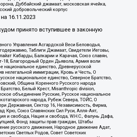
орона, Дуббайский джамаат, московская ячейка,
усский добровольческий корпус
 на
16.11.2023
судом принято вступившее в законную
вного Управления Асгардской Веси Беловодья,
годержавию, Таблиги Джамаат, Свидетели Иеговы,
айат Кабарды, Балкарии и Карачая, Союз славян,
т-18, Благородный Орден Дьявола, Армия воли
ое национальное единство, Древнерусской
 нелегальной иммиграции, Кровь и Честь, О
усское национальное единство, Северное Братство,
ровский, Община Коренного Русского народа
атство, Белый Крест, Misanthropic division,
еское объединение Русские, Русское национальное
котатарского народа, Рубеж Севера, ТОЙС, О
ри Державная, Сектор 16, Независимость, Фирма,
д Крю, Союз Славянских Сил Руси, Алля-Аят,
я и свобода, Нация и свобода, W.H.С., Фалунь Дафа,
рупцией, Фонд защиты прав граждан, Штабы
ение русского движения, Народное движение Адат,
етских Светлых Родов, Совет Советских