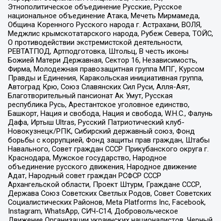
Этнополитическое объединение Русские, Русское
национальное объединение Атака, Мечеть Мирмамеда,
Община Коренного Русского народа г. Астрахани, ВОЛЯ,
Меджлис крымскотатарского народа, Рубеж Севера, ТОЙС,
О противодействии экстремистской деятельности,
РЕВТАТПОД, Артподготовка, Штольц, В честь иконы
Божией Матери Державная, Сектор 16, Независимость,
Фирма, Молодежная правозащитная группа МПГ, Курсом
Правды и Единения, Каракольская инициативная группа,
Автоград Крю, Союз Славянских Сил Руси, Алля-Аят,
Благотворительный пансионат Ак Умут, Русская
республика Русь, Арестантское уголовное единство,
Башкорт, Нация и свобода, Нация и свобода, W.H.С., Фалунь
Дафа, Иртыш Ultras, Русский Патриотический клуб-
Новокузнецк/РПК, Сибирский державный союз, Фонд
борьбы с коррупцией, Фонд защиты прав граждан, Штабы
Навального, Совет граждан СССР Прикубанского округа г.
Краснодара, Мужское государство, Народное
объединение русского движения, Народное движение
Адат, Народный совет граждан РСФСР СССР
Архангельской области, Проект Штурм, Граждане СССР,
Держава Союз Советских Светлых Родов, Совет Советских
Социалистических Районов, Meta Platforms Inc, Facebook,
Instagram, WhatsApp, СИЧ-С14, Добровольческое
Движение Организации украинских националистов, Черный