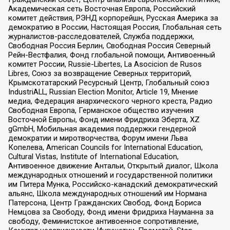
Академическая сеть Восточная Европа, Российский
комитет действия, РЭНД корпорейшн, Русская Америка за
демократию в России, Настоящая Россия, Глобальная сеть
журналистов-расследователей, Служба поддержки,
Свободная Россия Берлин, Свободная Россия Северный
Рейн-Вестфалия, Фонд глобальной помощи, Антивоенный
комитет России, Russie-Libertes, La Asocicion de Rusos
Libres, Союз за возвращение Северных территорий,
Крымскотатарский Ресурсный Центр, Глобальный союз
IndustriALL, Russian Election Monitor, Article 19, Мнение
медиа, Федерация анархического черного креста, Радио
Свободная Европа, Германское общество изучения
Восточной Европы, Фонд имени Фридриха Эберта, XZ
gGmbH, Мобильная академия поддержки гендерной
демократии и миротворчества, Форум имени Льва
Копелева, American Councils for International Education,
Cultural Vistas, Institute of International Education,
Антивоенное движение Антальи, Открытый диалог, Школа
международных отношений и государственной политики
им Питера Мунка, Российско-канадский демократический
альянс, Школа международных отношений им Нормана
Патерсона, Центр Гражданских Свобод, Фонд Бориса
Немцова за Свободу, Фонд имени Фридриха Науманна за
свободу, Феминистское антивоенное сопротивление,