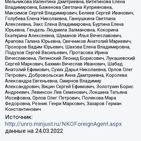
Мельникова Валентина Дмитриевна, Вититинова Елена
Владимировна, Баженова Светлана Куприяновна,
Максимов Сергей Владимирович, Беляев Сергей Иванович,
Голубева Елена Николаевна, Ганнушкина Светлана
Алексеевна, Закс Елена Владимировна, Буртина Елена
Юрьевна, Гендель Людмила Залмановна, Кокорина
Екатерина Алексеевна, Шуманов Илья Вячеславович,
Арапова Галина Юрьевна, Свечников Анатолий Мариевич,
Прохоров Вадим Юрьевич, Шахова Елена Владимировна,
Подузов Сергей Васильевич, Протасова Ирина
Вячеславовна, Литинский Леонид Борисович, Лукашевский
Сергей Маркович, Бахмин Вячеслав Иванович, Шабад
Анатолий Ефимович, Сухих Дарья Николаевна, Орлов Олег
Петрович, Добровольская Анна Дмитриевна, Королева
Александра Евгеньевна, Смирнов Владимир
Александрович, Вицин Сергей Ефимович, Золотухин Борис
Андреевич, Левинсон Лев Семенович, Локшина Татьяна
Иосифовна, Орлов Олег Петрович, Полякова Мара
Федоровна, Резник Генри Маркович, Захаров Герман
Константинович
Источник:
http://unro.minjust.ru/NKOForeignAgent.aspx
данные на
24.03.2022