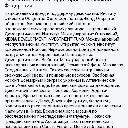
Федерации:
Национальный фонд в поддержку демократии, Институт
Открытое Общество Фонд Содействия, Фонд Открытое
общество, Американо-российский фонд по
экономическому и правовому развитию, Национальный
Демократический Институт Международных Отношений,
MEDIA DEVELOPMENT INVESTMENT FUND, Международный
Республиканский Институт, Открытая Россия, Институт
современной России, Черноморский фонд регионального
сотрудничества, Европейская Платформа за
Демократические Выборы, Международный центр
электоральных исследований, Германский фонд Маршалла
Соединенных Штатов, Тихоокеанский центр защиты
окружающей среды и природных ресурсов, Свободная
Россия, Всемирный конгресс украинцев, Атлантический
совет, Человек в беде, Европейский фонд за демократию,
Джеймстаунский фонд, Прожект Хармони, Родники
дракона, Врачи против насильственного извлечения
органов, Фалунь Дафа, Друзья Фалуньгун, Фалуньгун,
Коалиция по расследованию преследования в отношении
Фалуньгун в Китае, Всемирная организация по
расследованию преследований Фалуньгун, Пражский
гражданский центр, Ассоциация школ политических
исследований при Совете Европы, Центр либеральной