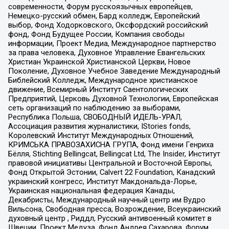
современности, Форум русскоязычных европейцев,
Немецко-русский обмен, Бард колледж, Европейский
выбор, Фонд Ходорковского, Оксфордский российский
фонд, Фонд Будущее России, Компания свободы
информации, Проект Медиа, Международное партнерство
за права человека, Духовное Управление Евангельских
Христиан Украинской Христианской Церкви, Новое
Поколение, Духовное Учебное Заведение Международный
Библейский Колледж, Международное христианское
движение, Всемирный Институт Саентологических
Предприятий, Церковь Духовной Технологии, Европейская
сеть организаций по наблюдению за выборами,
Республика Польша, СВОБОДНЫЙ ИДЕЛЬ-УРАЛ,
Ассоциация развития журналистики, IStories fonds,
Королевский Институт Международных Отношений,
КРИМСЬКА ПРАВОЗАХИСНА ГРУПА, Фонд имени Генриха
Бёлля, Stichting Bellingcat, Bellingcat Ltd, The Insider, Институт
правовой инициативы Центральной и Восточной Европы,
Фонд Открытой Эстонии, Calvert 22 Foundation, Канадский
украинский конгресс, Институт Макдональда-Лорье,
Украинская национальная федерация Канады,
Декабристы, Международный научный центр им Вудро
Вильсона, Свободная пресса, Возрождение, Всеукраинский
духовный центр , Риддл, Русский антивоенный комитет в
Швеции, Проект Медуза, Фонд Андрея Сахарова, Форум