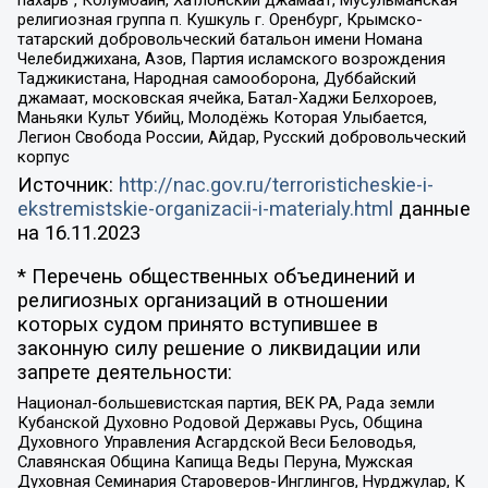
пахарь”, Колумбайн, Хатлонский джамаат, Мусульманская
религиозная группа п. Кушкуль г. Оренбург, Крымско-
татарский добровольческий батальон имени Номана
Челебиджихана, Азов, Партия исламского возрождения
Таджикистана, Народная самооборона, Дуббайский
джамаат, московская ячейка, Батал-Хаджи Белхороев,
Маньяки Культ Убийц, Молодёжь Которая Улыбается,
Легион Свобода России, Айдар, Русский добровольческий
корпус
Источник:
http://nac.gov.ru/terroristicheskie-i-
ekstremistskie-organizacii-i-materialy.html
данные
на
16.11.2023
* Перечень общественных объединений и
религиозных организаций в отношении
которых судом принято вступившее в
законную силу решение о ликвидации или
запрете деятельности:
Национал-большевистская партия, ВЕК РА, Рада земли
Кубанской Духовно Родовой Державы Русь, Община
Духовного Управления Асгардской Веси Беловодья,
Славянская Община Капища Веды Перуна, Мужская
Духовная Семинария Староверов-Инглингов, Нурджулар, К