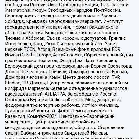
свободной России, Лига Свободных Наций, Transparеncy
International, Форум Свободных Народов ПостРоссии,
Солидарность с гражданским движением в России –
Solidarus, КрымSOS, Свободный университет, Институт
государственного управления, Форум гражданского
общества Россия, Беллона, Союз жителей островов
Тисима и Хабомаи, Съезд народных депутатов, Гринпис
Интернешнл, Фонд борьбы с коррупцией Инк, Завет
церквей TCCN, Агора, Всемирный фонд природы, BDR
Novaja Gazeta-Europe, Алтай проект, Образовательный дом
прав человека Чернигов, Фонд Дом Прав Человека,
Белорусский дом прав человека имени Бориса Звозскова,
Дом прав человека Тбилиси, Дом прав человека Ереван,
Дом прав человека Крым, Центр дикого лосося, TVR
Studios, ТВ Дождь, Центр европейских исследований им
Вилфрида Мартенса, Сетевое объединение журналистов
расследователей, АЛЛАТРА, За свободную Россию,
Свободная Бурятия, Uralic, UnKremlin, Международная
федерация транспортных рабочих, ИстЧам Финланд,
Гудзоновский институт, Фонд Демократического
Развития, Комитет-2024, Центрально-Европейский
университет, Центр восточноевропейских и
международных исследований, Общество Сторожевой
башни, Библии и трактатов Свидетелей Иеговы,
Гражданский Совет, Центр анализа европейской политики,