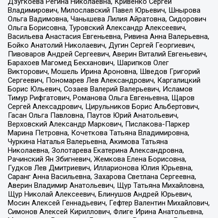
Дзугкоева Регина Николаевна, Кривенко Сергей
Владимирович, Милославский Павел Юрьевич, Шнырова
Ольга Вадимовна, Чанышева Лилия Айратовна, Сидорович
Ольга Борисовна, Туровский Александр Алексеевич,
Васильева Анастасия Евгеньевна, Ривина Анна Валерьевна,
Бойко Анатолий Николаевич, Дугин Сергей Георгиевич,
Пивоваров Андрей Сергеевич, Аверин Виталий Евгеньевич,
Барахоев Магомед Бекханович, Шарипков Олег
Викторович, Мошель Ирина Ароновна, Шведов Григорий
Сергеевич, Пономарев Лев Александрович, Каргалицкий
Борис Юльевич, Созаев Валерий Валерьевич, Исламов
Тимур Рифгатович, Романова Ольга Евгеньевна, Щаров
Сергей Алексадрович, Цирульников Борис Альбертович,
Гасан Ольга Павловна, Паутов Юрий Анатольевич,
Верховский Александр Маркович, Пислакова-Паркер
Марина Петровна, Кочеткова Татьяна Владимировна,
Чуркина Наталья Валерьевна, Акимова Татьяна
Николаевна, Золотарева Екатерина Александровна,
Рачинский Ян Збигневич, Жемкова Елена Борисовна,
Гудков Лев Дмитриевич, Илларионова Юлия Юрьевна,
Саранг Анна Васильевна, Захарова Светлана Сергеевна,
Аверин Владимир Анатольевич, Щур Татьяна Михайловна,
Щур Николай Алексеевич, Блинушов Андрей Юрьевич,
Мосин Алексей Геннадьевич, Гефтер Валентин Михайлович,
Симонов Алексей Кириллович, Флиге Ирина Анатольевна,