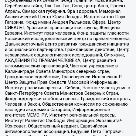
осужденным и их семьям, Фонд Тольятти, Новое время,
Серебряная тайга, Так-Так-Так, Сова, центр Анна, Проект
Апрель, Самарская губерния, Эра здоровья, Мемориал,
Аналитический Центр Юрия Левады, Издательство Парк
Гагарина, Фонд имени Андрея Рылькова, Сфера, Центр
СИБАЛЬТ, Уральская правозащитная группа, Женщины
Евразии, Институт прав человека, Фонд защиты гласности,
Российский исследовательский центр по правам человека,
Дальневосточный центр развития гражданских инициатив
и социального партнерства, Гражданское действие, Центр
независимых социологических исследований, Сутяжник,
АКАДЕМИЯ ПО ПРАВАМ ЧЕЛОВЕКА, Центр развития
некоммерческих организаций, Частное учреждение в
Калининграде Совета Министров северных стран,
Гражданское содействие, Трансперенси Интернешнл-Р,
Центр Защиты Прав Средств Массовой Информации,
Институт развития прессы - Сибирь, Частное учреждение в
Санкт-Петербурге Совета Министров Северных Стран,
Фонд поддержки свободы прессы, Гражданский контроль,
Человек и Закон, Общественная комиссия по сохранению
наследия академика Сахарова, Информационное
агентство МЕМО. РУ, Институт региональной прессы,
Институт Развития Свободы Информации, Экозащита!-
Женсовет, Общественный вердикт, Евразийская
антимонопольная ассоциация, Бедушев Петр Петрович,