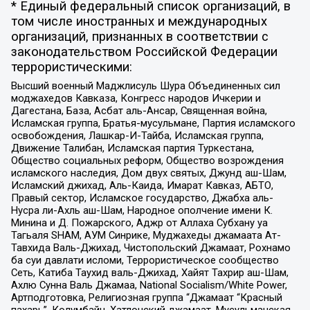
* Единый федеральный список организаций, в
том числе иностранных и международных
организаций, признанных в соответствии с
законодательством Российской Федерации
террористическими:
Высший военный Маджлисуль Шура Объединенных сил
моджахедов Кавказа, Конгресс народов Ичкерии и
Дагестана, База, Асбат аль-Ансар, Священная война,
Исламская группа, Братья-мусульмане, Партия исламского
освобождения, Лашкар-И-Тайба, Исламская группа,
Движение Талибан, Исламская партия Туркестана,
Общество социальных реформ, Общество возрождения
исламского наследия, Дом двух святых, Джунд аш-Шам,
Исламский джихад, Аль-Каида, Имарат Кавказ, АБТО,
Правый сектор, Исламское государство, Джабха аль-
Нусра ли-Ахль аш-Шам, Народное ополчение имени К.
Минина и Д. Пожарского, Аджр от Аллаха Субхану уа
Тагьаля SHAM, АУМ Синрике, Муджахеды джамаата Ат-
Тавхида Валь-Джихад, Чистопольский Джамаат, Рохнамо
ба суи давлати исломи, Террористическое сообщество
Сеть, Катиба Таухид валь-Джихад, Хайят Тахрир аш-Шам,
Ахлю Сунна Валь Джамаа, National Socialism/White Power,
Артподготовка, Религиозная группа “Джамаат “Красный