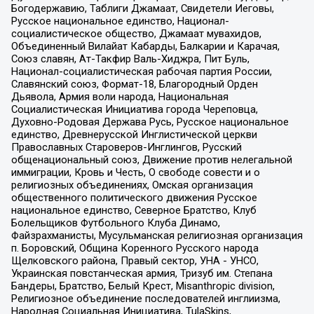
Богодержавию, Таблиги Джамаат, Свидетели Иеговы,
Русское национальное единство, Национал-
социалистическое общество, Джамаат мувахидов,
Объединенный Вилайат Кабарды, Балкарии и Карачая,
Союз славян, Ат-Такфир Валь-Хиджра, Пит Буль,
Национал-социалистическая рабочая партия России,
Славянский союз, Формат-18, Благородный Орден
Дьявола, Армия воли народа, Национальная
Социалистическая Инициатива города Череповца,
Духовно-Родовая Держава Русь, Русское национальное
единство, Древнерусской Инглистической церкви
Православных Староверов-Инглингов, Русский
общенациональный союз, Движение против нелегальной
иммиграции, Кровь и Честь, О свободе совести и о
религиозных объединениях, Омская организация
общественного политического движения Русское
национальное единство, Северное Братство, Клуб
Болельщиков Футбольного Клуба Динамо,
Файзрахманисты, Мусульманская религиозная организация
п. Боровский, Община Коренного Русского народа
Щелковского района, Правый сектор, УНА - УНСО,
Украинская повстанческая армия, Тризуб им. Степана
Бандеры, Братство, Белый Крест, Misanthropic division,
Религиозное объединение последователей инглиизма,
Народная Социальная Инициатива, TulaSkins,