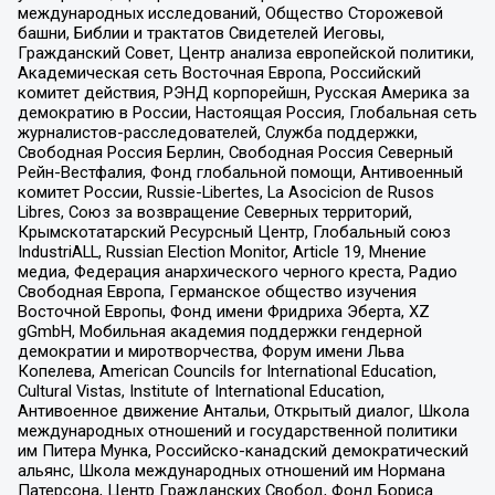
международных исследований, Общество Сторожевой
башни, Библии и трактатов Свидетелей Иеговы,
Гражданский Совет, Центр анализа европейской политики,
Академическая сеть Восточная Европа, Российский
комитет действия, РЭНД корпорейшн, Русская Америка за
демократию в России, Настоящая Россия, Глобальная сеть
журналистов-расследователей, Служба поддержки,
Свободная Россия Берлин, Свободная Россия Северный
Рейн-Вестфалия, Фонд глобальной помощи, Антивоенный
комитет России, Russie-Libertes, La Asocicion de Rusos
Libres, Союз за возвращение Северных территорий,
Крымскотатарский Ресурсный Центр, Глобальный союз
IndustriALL, Russian Election Monitor, Article 19, Мнение
медиа, Федерация анархического черного креста, Радио
Свободная Европа, Германское общество изучения
Восточной Европы, Фонд имени Фридриха Эберта, XZ
gGmbH, Мобильная академия поддержки гендерной
демократии и миротворчества, Форум имени Льва
Копелева, American Councils for International Education,
Cultural Vistas, Institute of International Education,
Антивоенное движение Антальи, Открытый диалог, Школа
международных отношений и государственной политики
им Питера Мунка, Российско-канадский демократический
альянс, Школа международных отношений им Нормана
Патерсона, Центр Гражданских Свобод, Фонд Бориса