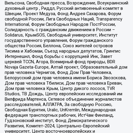
Вильсона, Свободная пресса, Возрождение, Всеукраинский
духовный центр , Риддл, Русский антивоенный комитет в
Швеции, Проект Медуза, Фонд Андрея Сахарова, Форум
свободной России, Лига Свободных Наций, Transparеncy
International, Форум Свободных Народов ПостРоссии,
Солидарность с гражданским движением в России –
Solidarus, КрымSOS, Свободный университет, Институт
государственного управления, Форум гражданского
общества Россия, Беллона, Союз жителей островов
Тисима и Хабомаи, Съезд народных депутатов, Гринпис
Интернешнл, Фонд борьбы с коррупцией Инк, Завет
церквей TCCN, Агора, Всемирный фонд природы, BDR
Novaja Gazeta-Europe, Алтай проект, Образовательный дом
прав человека Чернигов, Фонд Дом Прав Человека,
Белорусский дом прав человека имени Бориса Звозскова,
Дом прав человека Тбилиси, Дом прав человека Ереван,
Дом прав человека Крым, Центр дикого лосося, TVR
Studios, ТВ Дождь, Центр европейских исследований им
Вилфрида Мартенса, Сетевое объединение журналистов
расследователей, АЛЛАТРА, За свободную Россию,
Свободная Бурятия, Uralic, UnKremlin, Международная
федерация транспортных рабочих, ИстЧам Финланд,
Гудзоновский институт, Фонд Демократического
Развития, Комитет-2024, Центрально-Европейский
университет, Центр восточноевропейских и