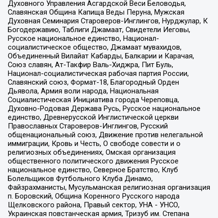
Духовного Управления Асгардской Веси Беловодья,
Славянская Община Капища Веды Перуна, Мужская
Духовная Семинария Староверов-Инглингов, Нурджулар, К
Богодержавию, Таблиги Джамаат, Свидетели Иеговы,
Русское национальное единство, Национал-
социалистическое общество, Джамаат мувахидов,
Объединенный Вилайат Кабарды, Балкарии и Карачая,
Союз славян, Ат-Такфир Валь-Хиджра, Пит Буль,
Национал-социалистическая рабочая партия России,
Славянский союз, Формат-18, Благородный Орден
Дьявола, Армия воли народа, Национальная
Социалистическая Инициатива города Череповца,
Духовно-Родовая Держава Русь, Русское национальное
единство, Древнерусской Инглистической церкви
Православных Староверов-Инглингов, Русский
общенациональный союз, Движение против нелегальной
иммиграции, Кровь и Честь, О свободе совести и о
религиозных объединениях, Омская организация
общественного политического движения Русское
национальное единство, Северное Братство, Клуб
Болельщиков Футбольного Клуба Динамо,
Файзрахманисты, Мусульманская религиозная организация
п. Боровский, Община Коренного Русского народа
Щелковского района, Правый сектор, УНА - УНСО,
Украинская повстанческая армия, Тризуб им. Степана