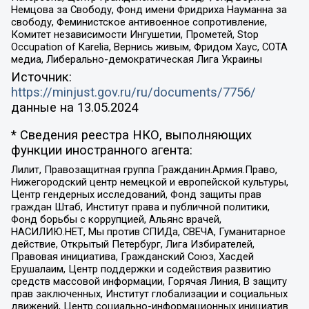
Немцова за Свободу, Фонд имени Фридриха Науманна за
свободу, Феминистское антивоенное сопротивление,
Комитет независимости Ингушетии, Прометей, Stop
Occupation of Karelia, Вернись живым, Фридом Хаус, СОТА
медиа, Либерально-демократическая Лига Украины
Источник:
https://minjust.gov.ru/ru/documents/7756/
данные на
13.05.2024
* Сведения реестра НКО, выполняющих
функции иностранного агента:
Лилит, Правозащитная группа Гражданин.Армия.Право,
Нижегородский центр немецкой и европейской культуры,
Центр гендерных исследований, Фонд защиты прав
граждан Штаб, Институт права и публичной политики,
Фонд борьбы с коррупцией, Альянс врачей,
НАСИЛИЮ.НЕТ, Мы против СПИДа, СВЕЧА, Гуманитарное
действие, Открытый Петербург, Лига Избирателей,
Правовая инициатива, Гражданский Союз, Хасдей
Ерушалаим, Центр поддержки и содействия развитию
средств массовой информации, Горячая Линия, В защиту
прав заключенных, Институт глобализации и социальных
движений, Центр социально-информационных инициатив