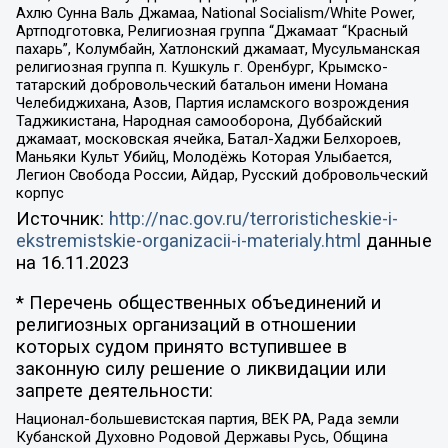
Ахлю Сунна Валь Джамаа, National Socialism/White Power,
Артподготовка, Религиозная группа “Джамаат “Красный
пахарь”, Колумбайн, Хатлонский джамаат, Мусульманская
религиозная группа п. Кушкуль г. Оренбург, Крымско-
татарский добровольческий батальон имени Номана
Челебиджихана, Азов, Партия исламского возрождения
Таджикистана, Народная самооборона, Дуббайский
джамаат, московская ячейка, Батал-Хаджи Белхороев,
Маньяки Культ Убийц, Молодёжь Которая Улыбается,
Легион Свобода России, Айдар, Русский добровольческий
корпус
Источник:
http://nac.gov.ru/terroristicheskie-i-
ekstremistskie-organizacii-i-materialy.html
данные
на
16.11.2023
* Перечень общественных объединений и
религиозных организаций в отношении
которых судом принято вступившее в
законную силу решение о ликвидации или
запрете деятельности:
Национал-большевистская партия, ВЕК РА, Рада земли
Кубанской Духовно Родовой Державы Русь, Община