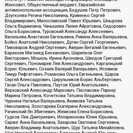
Женсовет, Общественный вердикт, Евразийская
антимонопольная ассоциация, Бедушев Петр Петрович,
Дзугкоева Регина Николаевна, Кривенко Сергей
Владимирович, Милославский Павел Юрьевич, Шнырова
Ольга Вадимовна, Чанышева Лилия Айратовна, Сидорович
Ольга Борисовна, Туровский Александр Алексеевич,
Васильева Анастасия Евгеньевна, Ривина Анна Валерьевна,
Бойко Анатолий Николаевич, Дугин Сергей Георгиевич,
Пивоваров Андрей Сергеевич, Аверин Виталий Евгеньевич,
Барахоев Магомед Бекханович, Шарипков Олег
Викторович, Мошель Ирина Ароновна, Шведов Григорий
Сергеевич, Пономарев Лев Александрович, Каргалицкий
Борис Юльевич, Созаев Валерий Валерьевич, Исламов
Тимур Рифгатович, Романова Ольга Евгеньевна, Щаров
Сергей Алексадрович, Цирульников Борис Альбертович,
Гасан Ольга Павловна, Паутов Юрий Анатольевич,
Верховский Александр Маркович, Пислакова-Паркер
Марина Петровна, Кочеткова Татьяна Владимировна,
Чуркина Наталья Валерьевна, Акимова Татьяна
Николаевна, Золотарева Екатерина Александровна,
Рачинский Ян Збигневич, Жемкова Елена Борисовна,
Гудков Лев Дмитриевич, Илларионова Юлия Юрьевна,
Саранг Анна Васильевна, Захарова Светлана Сергеевна,
Аверин Владимир Анатольевич, Щур Татьяна Михайловна,
Щур Николай Алексеевич, Блинушов Андрей Юрьевич,