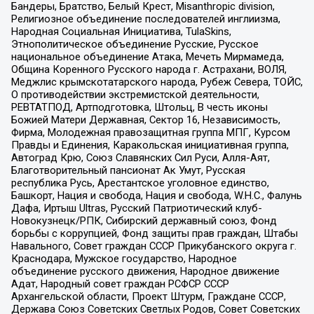
Бандеры, Братство, Белый Крест, Misanthropic division,
Религиозное объединение последователей инглиизма,
Народная Социальная Инициатива, TulaSkins,
Этнополитическое объединение Русские, Русское
национальное объединение Атака, Мечеть Мирмамеда,
Община Коренного Русского народа г. Астрахани, ВОЛЯ,
Меджлис крымскотатарского народа, Рубеж Севера, ТОЙС,
О противодействии экстремистской деятельности,
РЕВТАТПОД, Артподготовка, Штольц, В честь иконы
Божией Матери Державная, Сектор 16, Независимость,
Фирма, Молодежная правозащитная группа МПГ, Курсом
Правды и Единения, Каракольская инициативная группа,
Автоград Крю, Союз Славянских Сил Руси, Алля-Аят,
Благотворительный пансионат Ак Умут, Русская
республика Русь, Арестантское уголовное единство,
Башкорт, Нация и свобода, Нация и свобода, W.H.С., Фалунь
Дафа, Иртыш Ultras, Русский Патриотический клуб-
Новокузнецк/РПК, Сибирский державный союз, Фонд
борьбы с коррупцией, Фонд защиты прав граждан, Штабы
Навального, Совет граждан СССР Прикубанского округа г.
Краснодара, Мужское государство, Народное
объединение русского движения, Народное движение
Адат, Народный совет граждан РСФСР СССР
Архангельской области, Проект Штурм, Граждане СССР,
Держава Союз Советских Светлых Родов, Совет Советских