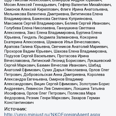
Мосин Алексей Геннадьевич, Гефтер Валентин Михайлович,
Симонов Алексей Кириллович, Флиге Ирина Анатольевна,
Мельникова Валентина Дмитриевна, Вититинова Елена
Владимировна, Баженова Светлана Куприяновна,
Максимов Сергей Владимирович, Беляев Сергей Иванович,
Голубева Елена Николаевна, Ганнушкина Светлана
Алексеевна, Закс Елена Владимировна, Буртина Елена
Юрьевна, Гендель Людмила Залмановна, Кокорина
Екатерина Алексеевна, Шуманов Илья Вячеславович,
Арапова Галина Юрьевна, Свечников Анатолий Мариевич,
Прохоров Вадим Юрьевич, Шахова Елена Владимировна,
Подузов Сергей Васильевич, Протасова Ирина
Вячеславовна, Литинский Леонид Борисович, Лукашевский
Сергей Маркович, Бахмин Вячеслав Иванович, Шабад
Анатолий Ефимович, Сухих Дарья Николаевна, Орлов Олег
Петрович, Добровольская Анна Дмитриевна, Королева
Александра Евгеньевна, Смирнов Владимир
Александрович, Вицин Сергей Ефимович, Золотухин Борис
Андреевич, Левинсон Лев Семенович, Локшина Татьяна
Иосифовна, Орлов Олег Петрович, Полякова Мара
Федоровна, Резник Генри Маркович, Захаров Герман
Константинович
Источник:
http://unro.minjust.ru/NKOForeignAgent.aspx