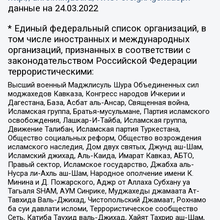
данные на
24.03.2022
* Единый федеральный список организаций, в
том числе иностранных и международных
организаций, признанных в соответствии с
законодательством Российской Федерации
террористическими:
Высший военный Маджлисуль Шура Объединенных сил
моджахедов Кавказа, Конгресс народов Ичкерии и
Дагестана, База, Асбат аль-Ансар, Священная война,
Исламская группа, Братья-мусульмане, Партия исламского
освобождения, Лашкар-И-Тайба, Исламская группа,
Движение Талибан, Исламская партия Туркестана,
Общество социальных реформ, Общество возрождения
исламского наследия, Дом двух святых, Джунд аш-Шам,
Исламский джихад, Аль-Каида, Имарат Кавказ, АБТО,
Правый сектор, Исламское государство, Джабха аль-
Нусра ли-Ахль аш-Шам, Народное ополчение имени К.
Минина и Д. Пожарского, Аджр от Аллаха Субхану уа
Тагьаля SHAM, АУМ Синрике, Муджахеды джамаата Ат-
Тавхида Валь-Джихад, Чистопольский Джамаат, Рохнамо
ба суи давлати исломи, Террористическое сообщество
Сеть, Катиба Таухид валь-Джихад, Хайят Тахрир аш-Шам,