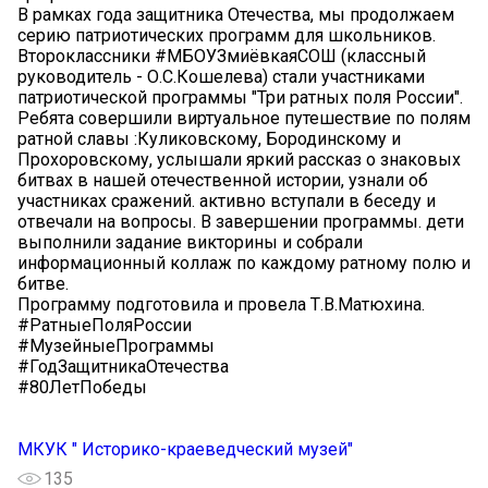
В рамках года защитника Отечества, мы продолжаем
серию патриотических программ для школьников.
Второклассники #МБОУЗмиёвкаяСОШ (классный
руководитель - О.С.Кошелева) стали участниками
патриотической программы "Три ратных поля России".
Ребята совершили виртуальное путешествие по полям
ратной славы :Куликовскому, Бородинскому и
Прохоровскому, услышали яркий рассказ о знаковых
битвах в нашей отечественной истории, узнали об
участниках сражений. активно вступали в беседу и
отвечали на вопросы. В завершении программы. дети
выполнили задание викторины и собрали
информационный коллаж по каждому ратному полю и
битве.
Программу подготовила и провела Т.В.Матюхина.
#РатныеПоляРоссии
#МузейныеПрограммы
#ГодЗащитникаОтечества
#80ЛетПобеды
МКУК " Историко-краеведческий музей"
135