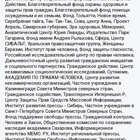
Действие, Благотворительный фонд охраны здоровья и
защиты прав граждан, Благотворительный фонд помощи
осужденным и их семьям, Фонд Тольятти, Новое время,
Серебряная тайга, Так-Так-Так, Сова, центр Анна, Проект
Апрель, Самарская губерния, Эра здоровья, Мемориал,
Аналитический Центр Юрия Левады, Издательство Парк
Гагарина, Фонд имени Андрея Рылькова, Сфера, Центр
СИБАЛЬТ, Уральская правозащитная группа, Женщины
Евразии, Институт прав человека, Фонд защиты гласности,
Российский исследовательский центр по правам человека,
Дальневосточный центр развития гражданских инициатив
и социального партнерства, Гражданское действие, Центр
независимых социологических исследований, Сутяжник,
АКАДЕМИЯ ПО ПРАВАМ ЧЕЛОВЕКА, Центр развития
некоммерческих организаций, Частное учреждение в
Калининграде Совета Министров северных стран,
Гражданское содействие, Трансперенси Интернешнл-Р,
Центр Защиты Прав Средств Массовой Информации,
Институт развития прессы - Сибирь, Частное учреждение в
Санкт-Петербурге Совета Министров Северных Стран,
Фонд поддержки свободы прессы, Гражданский контроль,
Человек и Закон, Общественная комиссия по сохранению
наследия академика Сахарова, Информационное
агентство МЕМО. РУ, Институт региональной прессы,
Институт Развития Свободы Информации, Экозащита!-