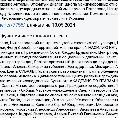
ое движение Антальи, Открытый диалог, Школа международных отн
Школа международных отношений им Нормана Патерсона, Центр
ду, Феминистское антивоенное сопротивление, Комитет независ
а, Либерально-демократическая Лига Украины
uments/7756/
данные на
13.05.2024
функции иностранного агента:
раво, Нижегородский центр немецкой и европейской культуры,
тики, Фонд борьбы с коррупцией, Альянс врачей, НАСИЛИЮ.НЕТ,
я инициатива, Гражданский Союз, Хасдей Ерушалаим, Центр по
юченных, Институт глобализации и социальных движений, Цент
ты прав граждан, Благотворительный фонд помощи осужденным
а, Проект Апрель, Самарская губерния, Эра здоровья, Мемориал
ера, Центр СИБАЛЬТ, Уральская правозащитная группа, Женщины
по правам человека, Дальневосточный центр развития гражданс
ологических исследований, Сутяжник, АКАДЕМИЯ ПО ПРАВАМ Ч
е Совета Министров северных стран, Гражданское содействие,
я прессы - Сибирь, Частное учреждение в Санкт-Петербурге С
 и Закон, Общественная комиссия по сохранению наследия ак
звития Свободы Информации, Экозащита!-Женсовет, Общественн
Регина Николаевна, Кривенко Сергей Владимирович, Милославс
совна, Туровский Александр Алексеевич, Васильева Анастасия
Пивоваров Андрей Сергеевич, Аверин Виталий Евгеньевич, Бара