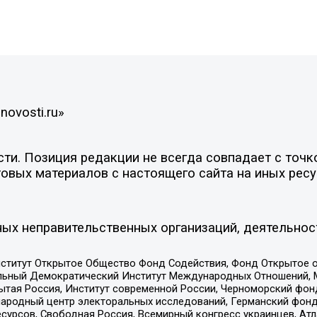
novosti.ru»
и. Позиция редакции не всегда совпадает с точко
овых материалов с настоящего сайта на иных ресу
ых неправительственных организаций, деятельнос
ститут Открытое Общество Фонд Содействия, Фонд Открытое 
альный Демократический Институт Международных Отношений,
тая Россия, Институт современной России, Черноморский фонд
родный центр электоральных исследований, Германский фонд
рсов, Свободная Россия, Всемирный конгресс украинцев, Атла