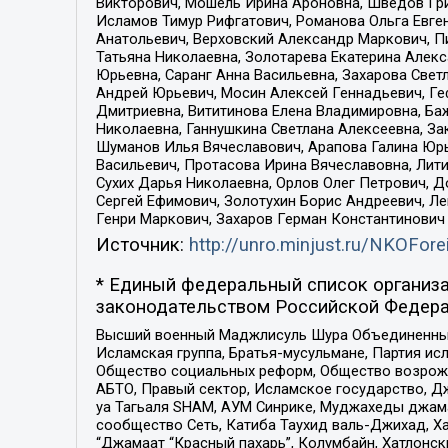
Викторович, Мошель Ирина Ароновна, Шведов Гри
Исламов Тимур Рифгатович, Романова Ольга Евге
Анатольевич, Верховский Александр Маркович, П
Татьяна Николаевна, Золотарева Екатерина Алек
Юрьевна, Саранг Анна Васильевна, Захарова Свет
Андрей Юрьевич, Мосин Алексей Геннадьевич, Ге
Дмитриевна, Вититинова Елена Владимировна, Ба
Николаевна, Ганнушкина Светлана Алексеевна, За
Шуманов Илья Вячеславович, Арапова Галина Юрь
Васильевич, Протасова Ирина Вячеславовна, Лит
Сухих Дарья Николаевна, Орлов Олег Петрович, 
Сергей Ефимович, Золотухин Борис Андреевич, Л
Генри Маркович, Захаров Герман Константинович
Источник:
http://unro.minjust.ru/NKOFore
* Единый федеральный список организа
законодательством Российской Федера
Высший военный Маджлисуль Шура Объединенных с
Исламская группа, Братья-мусульмане, Партия ис
Общество социальных реформ, Общество возрожд
АБТО, Правый сектор, Исламское государство, Д
уа Тагьаля SHAM, АУМ Синрике, Муджахеды джама
сообщество Сеть, Катиба Таухид валь-Джихад, Хай
“Джамаат “Красный пахарь”, Колумбайн, Хатлонск