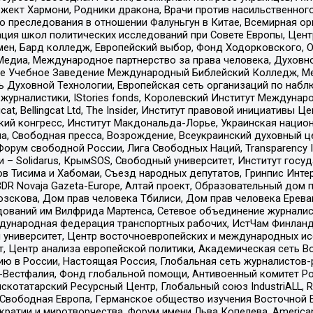
ект Хармони, Родники дракона, Врачи против насильственного
ию преследования в отношении Фалуньгун в Китае, Всемирная о
ация школ политических исследований при Совете Европы, Цен
мен, Бард колледж, Европейский выбор, Фонд Ходорковского,
едиа, Международное партнерство за права человека, Духовно
ое Учебное Заведение Международный Библейский Колледж, М
ь Духовной Технологии, Европейская сеть организаций по наб
урналистики, IStories fonds, Королевский Институт Между
gcat, Bellingcat Ltd, The Insider, Институт правовой инициатив
инский конгресс, Институт Макдональда-Лорье, Украинская нац
, Свободная пресса, Возрождение, Всеукраинский духовный цен
орум свободной России, Лига Свободных Наций, Transparеncy I
– Solidarus, КрымSOS, Свободный университет, Институт госу
в Тисима и Хабомаи, Съезд народных депутатов, Гринпис Инте
DR Novaja Gazeta-Europe, Алтай проект, Образовательный дом 
зскова, Дом прав человека Тбилиси, Дом прав человека Ерева
едований им Вилфрида Мартенса, Сетевое объединение журнали
Международная федерация транспортных рабочих, ИстЧам Финлан
й университет, Центр восточноевропейских и международных и
, Центр анализа европейской политики, Академическая сеть Во
ю в России, Настоящая Россия, Глобальная сеть журналистов
естфалия, Фонд глобальной помощи, Антивоенный комитет России,
татарский Ресурсный Центр, Глобальный союз IndustriALL, Russi
 Свободная Европа, Германское общество изучения Восточной 
и и миротворчества, Форум имени Льва Копелева, American Counci