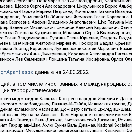
горий Сергеевич, Пономарев Лев Александрович, Каргалицкий 
ньевна, Щаров Сергей Алексадрович, Цирульников Борис Альбер
ислакова-Паркер Марина Петровна, Кочеткова Татьяна Владими
сандровна, Рачинский Ян Збигневич, Жемкова Елена Борисовна,
лана Сергеевна, Аверин Владимир Анатольевич, Щур Татьяна М
фтер Валентин Михайлович, Симонов Алексей Кириллович, Флиг
женова Светлана Куприяновна, Максимов Сергей Владимирович, 
кс Елена Владимировна, Буртина Елена Юрьевна, Гендель Людм
евна, Свечников Анатолий Мариевич, Прохоров Вадим Юрьевич
инский Леонид Борисович, Лукашевский Сергей Маркович, Бахм
Добровольская Анна Дмитриевна, Королева Александра Евгенье
евинсон Лев Семенович, Локшина Татьяна Иосифовна, Орлов Ол
ignAgent.aspx
данные на
24.03.2022
ций, в том числе иностранных и международных ор
ции террористическими:
ил моджахедов Кавказа, Конгресс народов Ичкерии и Дагеста
ламского освобождения, Лашкар-И-Тайба, Исламская группа, Дв
ения исламского наследия, Дом двух святых, Джунд аш-Шам, 
жабха аль-Нусра ли-Ахль аш-Шам, Народное ополчение имени К.
ата Ат-Тавхида Валь-Джихад, Чистопольский Джамаат, Рохнам
ят Тахрир аш-Шам, Ахлю Сунна Валь Джамаа, National Socialism
ий джамаат, Мусульманская религиозная группа п. Кушкуль г. 