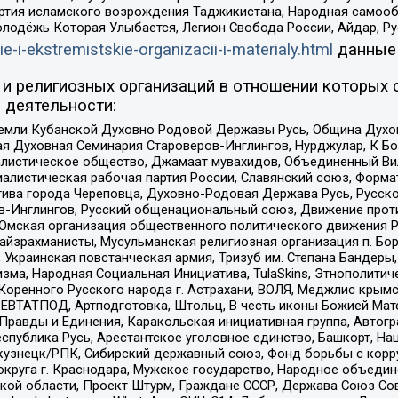
ртия исламского возрождения Таджикистана, Народная самооб
олодёжь Которая Улыбается, Легион Свобода России, Айдар, Р
ie-i-ekstremistskie-organizacii-i-materialy.html
данные
и религиозных организаций в отношении которых 
 деятельности:
земли Кубанской Духовно Родовой Державы Русь, Община Духо
 Духовная Семинария Староверов-Инглингов, Нурджулар, К Бо
листическое общество, Джамаат мувахидов, Объединенный Вил
иалистическая рабочая партия России, Славянский союз, Форма
ива города Череповца, Духовно-Родовая Держава Русь, Русск
-Инглингов, Русский общенациональный союз, Движение против
 Омская организация общественного политического движения Р
йзрахманисты, Мусульманская религиозная организация п. Бо
краинская повстанческая армия, Тризуб им. Степана Бандеры, Бр
зма, Народная Социальная Инициатива, TulaSkins, Этнополитич
оренного Русского народа г. Астрахани, ВОЛЯ, Меджлис крымс
РЕВТАТПОД, Артподготовка, Штольц, В честь иконы Божией Мате
равды и Единения, Каракольская инициативная группа, Автогра
спублика Русь, Арестантское уголовное единство, Башкорт, Наци
окузнецк/РПК, Сибирский державный союз, Фонд борьбы с кор
округа г. Краснодара, Мужское государство, Народное объедин
ой области, Проект Штурм, Граждане СССР, Держава Союз Сов