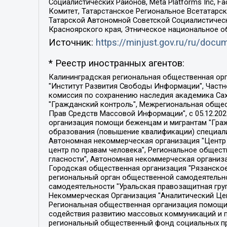
Социалистических Районов, Meta Platforms Inc, 
Комитет, Татарстанское Региональное Всетатар
Татарской Автономной Советской Социалистическ
Красноярского края, Этническое национальное о
Источник:
https://minjust.gov.ru/ru/doc
* Реестр иностранных агентов:
Калининградская региональная общественная организация "Экозащита!-Женсовет", Фонд содействия защите прав и свобод граждан "Общественный вердикт", Фонд "Институт Развития Свободы Информации", Частное учреждение "Информационное агентство МЕМО. РУ", Региональная общественная организация "Общественная комиссия по сохранению наследия академика Сахарова", Фонд поддержки свободы прессы, Санкт-Петербургская общественная правозащитная организация "Гражданский контроль", Межрегиональная общественная организация "Информационно-просветительский центр "Мемориал", Региональный Фонд "Центр Защиты Прав Средств Массовой Информации", с 05.12.2023 Фонд "Центр Защиты Прав Средств массовой информации", Региональная общественная благотворительная организация помощи беженцам и мигрантам "Гражданское содействие", Негосударственное образовательное учреждение дополнительного профессионального образования (повышение квалификации) специалистов "АКАДЕМИЯ ПО ПРАВАМ ЧЕЛОВЕКА", Свердловская региональная общественная организация "Сутяжник", Автономная некоммерческая организация "Центр независимых социологических исследований", Союз общественных объединений "Российский исследовательский центр по правам человека", Региональное общественное учреждение научно-информационный центр "МЕМОРИАЛ", Некоммерческая организация "Фонд защиты гласности", Автономная некоммерческая организация "Институт прав человека", Городская общественная организация "Екатеринбургское общество "МЕМОРИАЛ", Городская общественная организация "Рязанское историко-просветительское и правозащитное общество "Мемориал" (Рязанский Мемориал), Челябинский региональный орган общественной самодеятельности – женское общественное объединение "Женщины Евразии", Челябинский региональный орган общественной самодеятельности "Уральская правозащитная группа", Фонд содействия защите здоровья и социальной справедливости имени Андрея Рылькова, Автономная Некоммерческая Организация "Аналитический Центр Юрия Левады", Автономная некоммерческая организация социальной поддержки населения "Проект Апрель", Региональная общественная организация помощи женщинам и детям, находящимся в кризисной ситуации "Информационно-методический центр "Анна", Фонд содействия развитию массовых коммуникаций и правовому просвещению "Так-так-Так", Фонд содействия устойчивому развитию "Серебряная тайга", Свердловский региональный общественный фонд социальных проектов "Новое время", "Idel.Реалии", Кавказ.Реалии, Крым.Реалии, Телеканал Настоящее Время, Татаро-башкирская служба Радио Свобода (Azatliq Radiosi), Радио Свободная Европа/Радио Свобода (PCE/PC), "Сибирь.Реалии", "Фактограф", Благотворительный фонд помощи осужденным и их семьям, Автономная некоммерческая организация "Институт глобализации и социальных движений", Фонд "В защиту прав заключенных", Частное учреждение "Центр поддержки и содействия развитию средств массовой информации", Пензенский региональный общественный благотворительный фонд "Гражданский союз", "Север.Реалии", Некоммерческая организация Фонд "Правовая инициатива", 