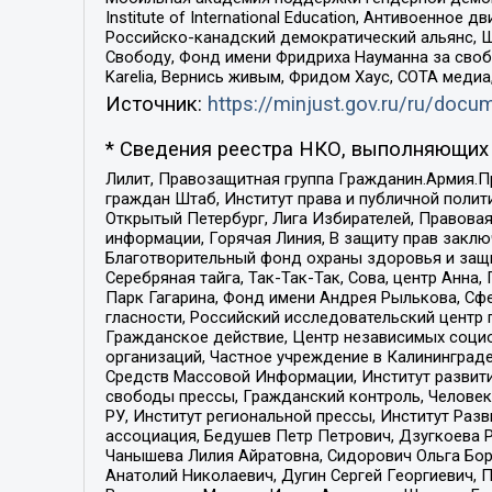
Institute of International Education, Антивоенн
Российско-канадский демократический альянс, 
Свободу, Фонд имени Фридриха Науманна за свобо
Karelia, Вернись живым, Фридом Хаус, СОТА меди
Источник:
https://minjust.gov.ru/ru/doc
* Сведения реестра НКО, выполняющих 
Лилит, Правозащитная группа Гражданин.Армия.П
граждан Штаб, Институт права и публичной поли
Открытый Петербург, Лига Избирателей, Правова
информации, Горячая Линия, В защиту прав закл
Благотворительный фонд охраны здоровья и защи
Серебряная тайга, Так-Так-Так, Сова, центр Анн
Парк Гагарина, Фонд имени Андрея Рылькова, Сф
гласности, Российский исследовательский центр 
Гражданское действие, Центр независимых соци
организаций, Частное учреждение в Калининград
Средств Массовой Информации, Институт развити
свободы прессы, Гражданский контроль, Человек
РУ, Институт региональной прессы, Институт Ра
ассоциация, Бедушев Петр Петрович, Дзугкоева 
Чанышева Лилия Айратовна, Сидорович Ольга Бори
Анатолий Николаевич, Дугин Сергей Георгиевич, 