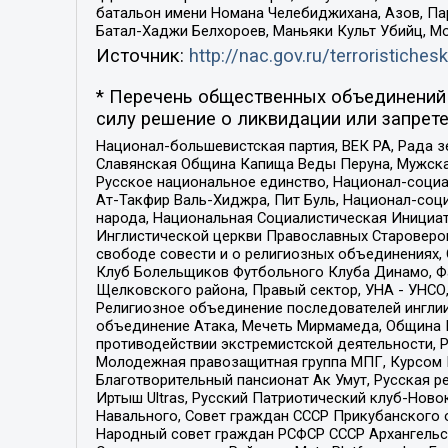
батальон имени Номана Челебиджихана, Азов, Па
Батал-Хаджи Белхороев, Маньяки Культ Убийц, М
Источник:
http://nac.gov.ru/terroristichesk
* Перечень общественных объединений 
силу решение о ликвидации или запрете
Национал-большевистская партия, ВЕК РА, Рада 
Славянская Община Капища Веды Перуна, Мужская
Русское национальное единство, Национал-социа
Ат-Такфир Валь-Хиджра, Пит Буль, Национал-соц
народа, Национальная Социалистическая Инициат
Инглистической церкви Православных Староверов
свободе совести и о религиозных объединениях,
Клуб Болельщиков Футбольного Клуба Динамо, Фа
Щелковского района, Правый сектор, УНА - УНСО, У
Религиозное объединение последователей инглии
объединение Атака, Мечеть Мирмамеда, Община К
противодействии экстремистской деятельности, 
Молодежная правозащитная группа МПГ, Курсом П
Благотворительный пансионат Ак Умут, Русская ре
Иртыш Ultras, Русский Патриотический клуб-Нов
Навального, Совет граждан СССР Прикубанского 
Народный совет граждан РСФСР СССР Архангельск