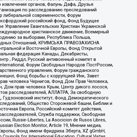
 извлечения органов, Фалунь Дафа, Друзья
рганизация по расследованию преследований
тр либеральной современности, Форум
 Оксфордский российский фонд, Фонд Будущее
е Управление Евангельских Христиан Украинской
еждународное христианское движение, Всемирный
людению за выборами, Республика Польша,
народных Отношений, КРИМСЬКА ПРАВОЗАХИСНА
ы Центральной и Восточной Европы, Фонд Открытой
иональная федерация Канады, Декабристы,
тр , Риддл, Русский антивоенный комитет в
nternational, Форум Свободных Народов ПостРоссии,
дарственного управления, Форум гражданского
рнешнл, Фонд борьбы с коррупцией Инк, Завет
прав человека Чернигов, Фонд Дом Прав Человека,
н, Дом прав человека Крым, Центр дикого лосося,
стов расследователей, АЛЛАТРА, За свободную
д, Гудзоновский институт, Фонд Демократического
сследований, Общество Сторожевой башни, Библии и
сточная Европа, Российский комитет действия,
-расследователей, Служба поддержки, Свободная
 Russie-Libertes, La Asocicion de Rusos Libres,
an Election Monitor, Article 19, Мнение медиа,
Европы, Фонд имени Фридриха Эберта, XZ gGmbH,
ls for International Education, Cultural Vistas,