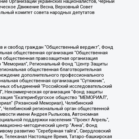
ение Организации украинских националистов, Черный
ическое Движение Весна, Верховный Совет
ельный комитет совета народных депутатов
ции социально-правовых программ "Лилит", Дальневосточное общественное движение "Маяк", Санкт-Петербургская ЛГБТ-инициативная группа "Выход", Инициативная группа ЛГБТ+ "Реверс", Алексеев Андрей Викторович, Бекбулатова Таисия Львовна, Беляев Иван Михайлович, Владыкина Елена Сергеевна, Гельман Марат Александрович, Никульшина Вероника Юрьевна, Толоконникова Надежда Андреевна, Шендерович Виктор Анатольевич, Общество с ограниченной ответственностью "Данное сообщение", Общество с ограниченной ответственностью Издательский дом "Новая глава", Айнбиндер Александра Александровна, Московский комьюнити-центр для ЛГБТ+инициатив, Благотворительный фонд развития филантропии, Deutsche Welle (Германия, Kurt-Schumacher-Strasse 3, 53113 Bonn), Борзунова Мария Михайловна, Воробьев Виктор Викторович, Голубева Анна Львовна, Константинова Алла Михайловна, Малкова Ирина Владимировна, Мурадов Мурад Абдулгалимович, Осетинская Елизавета Николаевна, Понасенков Евгений Николаевич, Ганапольский Матвей Юрьевич, Киселев Евгений Алексеевич, Борухович Ирина Григорьевна, Дремин Иван Тимофеевич, Дубровский Дмитрий Викторович, Красноярская региональная общественная организация поддержки и развития альтернативных образовательных технологий и межкультурных коммуникаций "ИНТЕРРА", Маяковская Екатерина Алексеевна, Фейгин Марк Захарович, Филимонов Андрей Викторович, Дзугкоева Регина Николаевна, Доброхотов Роман Александрович, Дудь Юрий Александрович, Елкин Сергей Владимирович, Кругликов Кирилл Игоревич, Сабунаева Мария Леонидовна, Семенов Алексей Владимирович, Шаинян Карен Багратович, Шульман Екатерина Михайловна, Асафьев Артур Валерьевич, Вахштайн Виктор Семенович, Венедиктов Алексей Алексеевич, Лушникова Екатерина Евгеньевна, Волков Леонид Михайлович, Невзоров Александр Глебович, Пархоменко Сергей Борисович, Сироткин Ярослав Николаевич, Кара-Мурза Владимир Владимирович, Баранова Наталья Владимировна, Гозман Леонид Яковлевич, Кагарлицкий Борис Юльевич, Климарев Михаил Валерьевич, Милов Владимир Станиславович, Автономная некоммерческая организация Краснодарский центр современного искусства "Типография", Моргенштерн Алишер Тагирович, Соболь Любовь Эдуардовна, Общество с ограниченной ответственностью "ЛИЗА НОРМ", Каспаров Гарри Кимович, Ходорковский Михаил Борисович, Общество с ограниченной ответственностью "Апрельские тезисы", Данилович Ирина Брониславовна, Кашин Олег Владимирович, Петров Николай Владимирович, Пивоваров Алексей Владимирович, Соколов Михаил Владимирович, Цветкова Юлия Владимировна, Чичваркин Евгений Александрович, Комитет против пыток/Команда против пыток, Общество с ограниченной ответственностью "Первый научный", Общество с ограниченной ответственностью "Вертолет и ко", Белоцерковская Вероника Борисовна, Кац Максим Евгеньевич, Лазарева Татьяна Юрьевна, Шаведдинов Руслан Табризович, Яшин Илья Валерьевич, Общество с ограниченной ответственностью "Иноагент ААВ", Алешковский Дмитрий Петрович, Альбац Евгения Марковна, Быков Дмитрий Львович, Галямина Юлия Евгеньевна, Лойко Сергей Леонидович, Мартынов Кирилл Константинович, Медведев Сергей Александрович, Крашенинников Федор Геннадиевич, Гордеева Катерина Вл