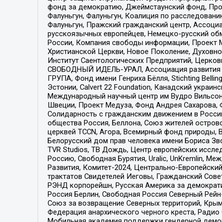
фонд за демократию, Джеймстаунский фонд, Прож
Фалуньгун, Фалуньгун, Коалиция по расследован
Фалуньгун, Пражский гражданский центр, Ассоци
русскоязычных европейцев, Немецко-русский об
России, Компания свободы информации, Проект М
Христианской Церкви, Новое Поколение, Духовн
Институт Саентологических Предприятий, Церков
СВОБОДНЫЙ ИДЕЛЬ-УРАЛ, Ассоциация развития ж
ГРУПА, Фонд имени Генриха Бёлля, Stichting Bellin
Эстонии, Calvert 22 Foundation, Канадский укра
Международный научный центр им Вудро Вильсона
Швеции, Проект Медуза, Фонд Андрея Сахарова, Ф
Солидарность с гражданским движением в России 
общества Россия, Беллона, Союз жителей острово
церквей TCCN, Агора, Всемирный фонд природы, B
Белорусский дом прав человека имени Бориса Зво
TVR Studios, ТВ Дождь, Центр европейских иссл
Россию, Свободная Бурятия, Uralic, UnKremlin, 
Развития, Комитет-2024, Центрально-Европейски
трактатов Свидетелей Иеговы, Гражданский Совет
РЭНД корпорейшн, Русская Америка за демократи
Россия Берлин, Свободная Россия Северный Рейн-В
Союз за возвращение Северных территорий, Крымско
Федерация анархического черного креста, Радио
Мобильная академия поддержки гендерной демократи