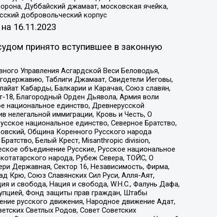
орона, Дуббайский джамаат, московская ячейка,
усский добровольческий корпус
 на
16.11.2023
судом принято вступившее в законную
вного Управления Асгардской Веси Беловодья,
годержавию, Таблиги Джамаат, Свидетели Иеговы,
айат Кабарды, Балкарии и Карачая, Союз славян,
т-18, Благородный Орден Дьявола, Армия воли
ое национальное единство, Древнерусской
 нелегальной иммиграции, Кровь и Честь, О
усское национальное единство, Северное Братство,
ровский, Община Коренного Русского народа
атство, Белый Крест, Misanthropic division,
еское объединение Русские, Русское национальное
котатарского народа, Рубеж Севера, ТОЙС, О
ри Державная, Сектор 16, Независимость, Фирма,
д Крю, Союз Славянских Сил Руси, Алля-Аят,
я и свобода, Нация и свобода, W.H.С., Фалунь Дафа,
рупцией, Фонд защиты прав граждан, Штабы
ение русского движения, Народное движение Адат,
етских Светлых Родов, Совет Советских