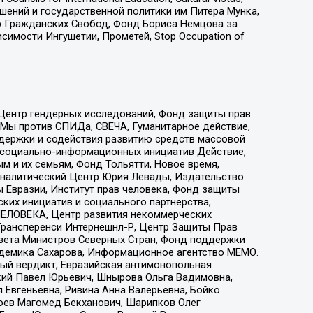
ошений и государственной политики им Питера Мунка,
 Гражданских Свобод, Фонд Бориса Немцова за
имости Ингушетии, Прометей, Stop Occupation of
 Центр гендерных исследований, Фонд защиты прав
 Мы против СПИДа, СВЕЧА, Гуманитарное действие,
ддержки и содействия развитию средств массовой
р социально-информационных инициатив Действие,
 и их семьям, Фонд Тольятти, Новое время,
, Аналитический Центр Юрия Левады, Издательство
 Евразии, Институт прав человека, Фонд защиты
ких инициатив и социального партнерства,
ЕЛОВЕКА, Центр развития некоммерческих
 Трансперенси Интернешнл-Р, Центр Защиты Прав
овета Министров Северных Стран, Фонд поддержки
адемика Сахарова, Информационное агентство МЕМО.
ый вердикт, Евразийская антимонопольная
кий Павел Юрьевич, Шнырова Ольга Вадимовна,
 Евгеньевна, Ривина Анна Валерьевна, Бойко
хоев Магомед Бекханович, Шарипков Олег