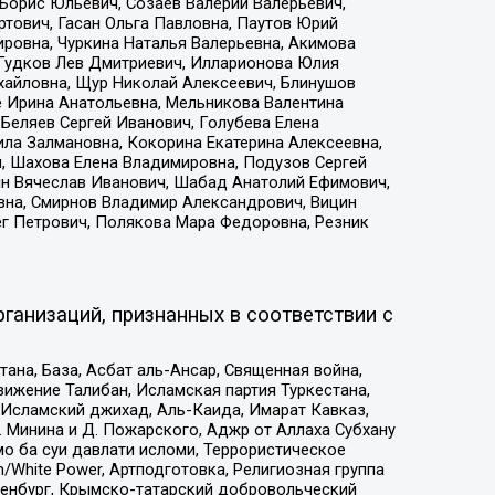
Борис Юльевич, Созаев Валерий Валерьевич,
тович, Гасан Ольга Павловна, Паутов Юрий
ровна, Чуркина Наталья Валерьевна, Акимова
 Гудков Лев Дмитриевич, Илларионова Юлия
ихайловна, Щур Николай Алексеевич, Блинушов
е Ирина Анатольевна, Мельникова Валентина
Беляев Сергей Иванович, Голубева Елена
ила Залмановна, Кокорина Екатерина Алексеевна,
, Шахова Елена Владимировна, Подузов Сергей
ин Вячеслав Иванович, Шабад Анатолий Ефимович,
вна, Смирнов Владимир Александрович, Вицин
ег Петрович, Полякова Мара Федоровна, Резник
ганизаций, признанных в соответствии с
на, База, Асбат аль-Ансар, Священная война,
ижение Талибан, Исламская партия Туркестана,
Исламский джихад, Аль-Каида, Имарат Кавказ,
 Минина и Д. Пожарского, Аджр от Аллаха Субхану
о ба суи давлати исломи, Террористическое
/White Power, Артподготовка, Религиозная группа
Оренбург, Крымско-татарский добровольческий