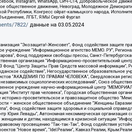
Facebook, Instagram, WhatsApp, СИЧ-С14, Добровольческое Движ
ское общественное движение, Невоград, Молодежное Демократ
ой Республики, Конгресс ойрат-калмыцкого народа, Исполнит
бъединение, ЛГБТ, Я.МЫ Сергей Фургал
uments/7822/
данные на
03.05.2024
Общество с ограниченной ответственностью "Радио Свободная Европа/Радио Свобода", Чешское информационное агентство "MEDIUM-ORIENT", Красноярская региональная общественная организация "Мы против СПИДа", Камалягин Денис Николаевич, Маркелов Сергей Евгеньевич, Пономарев Лев Александрович, Савицкая Людмила Алексеевна, Автономная некоммерческая организация "Центр по работе с проблемой насилия "НАСИЛИЮ.НЕТ", Межрегиональный профессиональный союз работников здравоохранения "Альянс врачей", Юридическое лицо, зарегистрированное в Латвийской Республике, SIA "Medusa Project" (регистрационный номер 40103797863, дата регистрации 10.06.2014), Некоммерческая организация "Фонд по борьбе с коррупцией", Автономная некоммерческая организация "Институт права и публичной политики", Баданин Роман Сергеевич, Гликин Максим Александрович, Железнова Мария Михайловна, Лукьянова Юлия Сергеевна, Маетная Елизавета Витальевна, Маняхин Петр Борисович, Чуракова Ольга Владимировна, Ярош Юлия Петровна, Юридическое лицо "The Insider SIA", зарегистрированное в Риге, Латвийская Республика (дата регистрации 26.06.2015), являющееся администратором доменного имени интернет-издания "The Insider SIA", https://theins.ru, Постернак Алексей Евгеньевич, Рубин Михаил Аркадьевич, Анин Роман Александрович, Юридическое лицо Istories fonds, зарегистрированное в Латвийской Республике (регистрационный номер 50008295751, дата регистрации 24.02.2020), Великовский Дмитрий Александрович, Долинина Ирина Николаевна, Мароховская Алеся Алексеевна, Шлейнов Роман Юрьевич, Шмагун Олеся Валентиновна, Общество с ограниченной ответственностью "Альтаир 2021", Общество с ограниченной ответственностью "Вега 2021", Общество с ограниченной ответственностью "Главный редактор 2021", Общество с ограниченной ответственностью "Ромашки монолит", Важенков Артем Валерьевич, Ивановская областная общественная организация "Центр гендерных исследований", Гурман Юрий Альбертович, Медиапроект "ОВД-Инфо", Егоров Владимир Владимирович, Жилинский Владимир Александрович, Общество с ограниченной ответственностью "ЗП", Иванова София Юрьевна, Карезина Инна Павловна, Кильтау Екатерина Викторовна, Петров Алексей Викторович, Пискунов Сергей Евгеньевич, Смирнов Сергей Сергеевич, Тихонов Михаил Сергеевич, Общество с ограниченной ответственностью "ЖУРНАЛИСТ-ИНОСТРАННЫЙ АГЕНТ", Арапова Галина Юрьевна, Вольтская Татьяна Анатольевна, Американская компания "Mason G.E.S. Anonymous Foundation" (США), являющаяся владельцем интернет-издания https://mnews.world/, Компания "Stichting Bellingcat", зарегистрированная в Нидерландах (дата регистрации 11.07.2018), Захаров Андрей Вячеславович, Клепиковская Екатерина Дмитриевна, Общество с ограниченной ответственностью "МЕМО", Перл Роман Александрович, Симонов Евгений Алексеевич, Соловьева Елена Анатольевна, Сотников Даниил Владимирович, Сурначева Елизавета Дмитриевна, Автономная некоммерческая организация по защите прав человека и информированию населения "Якутия – Наше Мнение", Общество с ограниченной ответственностью "Москоу диджитал медиа", с 26.01.2023 Общество с ограниченной ответственностью "Чайка Белые сады", Ветошкина Валерия Валерьевна, Заговора Максим Александрович, Межрегиональное общественное движение "Российская ЛГБТ - сеть", Оленичев Максим Владимирович, Павлов Иван Юрьевич, Скворцова Елена Сергеевна, Общество с ограниченной ответственностью "Как бы инагент", Кочетков Игорь Викторович, Общество с ограниченной ответственностью "Честные выборы", Еланчик Олег Александрович, Общество с ограниченной ответственностью "Нобелевский призыв", Гималова Регина Эмилевна, Григорьев Андрей Валерьевич, Григорьева Алина Александровна, Ассоциация по содействию защите прав призывников, альтернативнослужащих и военнослужащих "Правозащитная группа "Гражданин.Армия.Право", Хисамова Регина Фаритовна, Автономная некоммерческая организация по реализа