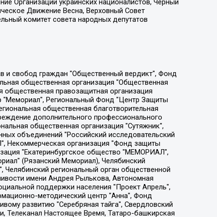
ение Организации украинских националистов, Черный
ическое Движение Весна, Верховный Совет
ельный комитет совета народных депутатов
ции социально-правовых программ "Лилит", Дальневосточное общественное движение "Маяк", Санкт-Петербургская ЛГБТ-инициативная группа "Выход", Инициативная группа ЛГБТ+ "Реверс", Алексеев Андрей Викторович, Бекбулатова Таисия Львовна, Беляев Иван Михайлович, Владыкина Елена Сергеевна, Гельман Марат Александрович, Никульшина Вероника Юрьевна, Толоконникова Надежда Андреевна, Шендерович Виктор Анатольевич, Общество с ограниченной ответственностью "Данное сообщение", Общество с ограниченной ответственностью Издательский дом "Новая глава", Айнбиндер Александра Александровна, Московский комьюнити-центр для ЛГБТ+инициатив, Благотворительный фонд развития филантропии, Deutsche Welle (Германия, Kurt-Schumacher-Strasse 3, 53113 Bonn), Борзунова Мария Михайловна, Воробьев Виктор Викторович, Голубева Анна Львовна, Константинова Алла Михайловна, Малкова Ирина Владимировна, Мурадов Мурад Абдулгалимович, Осетинская Елизавета Николаевна, Понасенков Евгений Николаевич, Ганапольский Матвей Юрьевич, Киселев Евгений Алексеевич, Борухович Ирина Григорьевна, Дремин Иван Тимофеевич, Дубровский Дмитрий Викторович, Красноярская региональная общественная организация поддержки и развития альтернативных образовательных технологий и межкультурных коммуникаций "ИНТЕРРА", Маяковская Екатерина Алексеевна, Фейгин Марк Захарович, Филимонов Андрей Викторович, Дзугкоева Регина Николаевна, Доброхотов Роман Александрович, Дудь Юрий Александрович, Елкин Сергей Владимирович, Кругликов Кирилл Игоревич, Сабунаева Мария Леонидовна, Семенов Алексей Владимирович, Шаинян Карен Багратович, Шульман Екатерина Михайловна, Асафьев Артур Валерьевич, Вахштайн Виктор Семенович, Венедиктов Алексей Алексеевич, Лушникова Екатерина Евгеньевна, Волков Леонид Михайлович, Невзоров Александр Глебович, Пархоменко Сергей Борисович, Сироткин Ярослав Николаевич, Кара-Мурза Владимир Владимирович, Баранова Наталья Владимировна, Гозман Леонид Яковлевич, Кагарлицкий Борис Юльевич, Климарев Михаил Валерьевич, Милов Владимир Станиславович, Автономная некоммерческая организация Краснодарский центр современного искусства "Типография", Моргенштерн Алишер Тагирович, Соболь Любовь Эдуардовна, Общество с ограниченной ответственностью "ЛИЗА НОРМ", Каспаров Гарри Кимович, Ходорковский Михаил Борисович, Общество с ограниченной ответственностью "Апрельские тезисы", Данилович Ирина Брониславовна, Кашин Олег Владимирович, Петров Николай Владимирович, Пивоваров Алексей Владимирович, Соколов Михаил Владимирович, Цветкова Юлия Владимировна, Чичваркин Евгений Александрович, Комитет против пыток/Команда против пыток, Общество с ограниченной ответственностью "Первый научный", Общество с ограниченной ответственностью "Вертолет и ко", Белоцерковская Вероника Борисовна, Кац Максим Евгеньевич, Лазарева Татьяна Юрьевна, Шаведдинов Руслан Табризович, Яшин Илья Валерьевич, Общество с ограниченной ответственностью "Иноагент ААВ", Алешковский Дмитрий Петрович, Альбац Евгения Марковна, Быков Дмитрий Львович, Галямина Юлия Евгеньевна, Лойко Сергей Леонидович, Мартынов Кирилл Константинович, Медведев Сергей Александрович, Крашенинников Федор Геннадиевич, Гордеева Катерина Вл