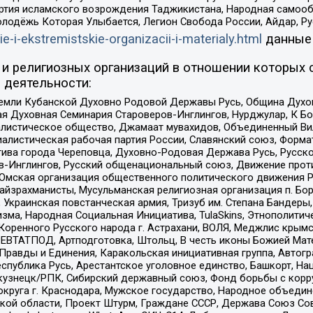
ртия исламского возрождения Таджикистана, Народная самооб
олодёжь Которая Улыбается, Легион Свобода России, Айдар, Р
ie-i-ekstremistskie-organizacii-i-materialy.html
данные
и религиозных организаций в отношении которых 
 деятельности:
земли Кубанской Духовно Родовой Державы Русь, Община Духо
 Духовная Семинария Староверов-Инглингов, Нурджулар, К Бо
листическое общество, Джамаат мувахидов, Объединенный Вил
иалистическая рабочая партия России, Славянский союз, Форма
ива города Череповца, Духовно-Родовая Держава Русь, Русск
-Инглингов, Русский общенациональный союз, Движение против
 Омская организация общественного политического движения Р
йзрахманисты, Мусульманская религиозная организация п. Бо
краинская повстанческая армия, Тризуб им. Степана Бандеры, Бр
зма, Народная Социальная Инициатива, TulaSkins, Этнополитич
оренного Русского народа г. Астрахани, ВОЛЯ, Меджлис крымс
РЕВТАТПОД, Артподготовка, Штольц, В честь иконы Божией Мате
равды и Единения, Каракольская инициативная группа, Автогра
спублика Русь, Арестантское уголовное единство, Башкорт, Наци
окузнецк/РПК, Сибирский державный союз, Фонд борьбы с кор
округа г. Краснодара, Мужское государство, Народное объедин
ой области, Проект Штурм, Граждане СССР, Держава Союз Сов