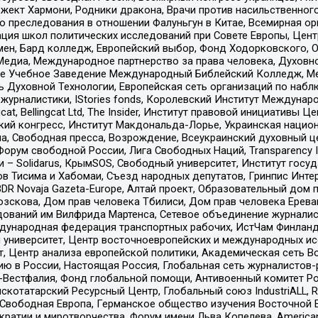
ект Хармони, Родники дракона, Врачи против насильственного
ию преследования в отношении Фалуньгун в Китае, Всемирная о
ация школ политических исследований при Совете Европы, Цен
мен, Бард колледж, Европейский выбор, Фонд Ходорковского,
едиа, Международное партнерство за права человека, Духовно
ое Учебное Заведение Международный Библейский Колледж, М
ь Духовной Технологии, Европейская сеть организаций по наб
урналистики, IStories fonds, Королевский Институт Между
gcat, Bellingcat Ltd, The Insider, Институт правовой инициатив
инский конгресс, Институт Макдональда-Лорье, Украинская нац
, Свободная пресса, Возрождение, Всеукраинский духовный цен
орум свободной России, Лига Свободных Наций, Transparеncy I
– Solidarus, КрымSOS, Свободный университет, Институт госу
в Тисима и Хабомаи, Съезд народных депутатов, Гринпис Инте
DR Novaja Gazeta-Europe, Алтай проект, Образовательный дом 
зскова, Дом прав человека Тбилиси, Дом прав человека Ерева
едований им Вилфрида Мартенса, Сетевое объединение журнали
Международная федерация транспортных рабочих, ИстЧам Финлан
й университет, Центр восточноевропейских и международных и
, Центр анализа европейской политики, Академическая сеть Во
ю в России, Настоящая Россия, Глобальная сеть журналистов
естфалия, Фонд глобальной помощи, Антивоенный комитет России,
татарский Ресурсный Центр, Глобальный союз IndustriALL, Russi
 Свободная Европа, Германское общество изучения Восточной 
и и миротворчества, Форум имени Льва Копелева, American Counci