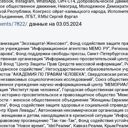
Facebook, Instagram, WhatsApp, СИЧ-С14, Добровольческое Движ
ское общественное движение, Невоград, Молодежное Демократ
ой Республики, Конгресс ойрат-калмыцкого народа, Исполнит
бъединение, ЛГБТ, Я.МЫ Сергей Фургал
uments/7822/
данные на
03.05.2024
Общество с ограниченной ответственностью "Радио Свободная Европа/Радио Свобода", Чешское информационное агентство "MEDIUM-ORIENT", Красноярская региональная общественная организация "Мы против СПИДа", Камалягин Денис Николаевич, Маркелов Сергей Евгеньевич, Пономарев Лев Александрович, Савицкая Людмила Алексеевна, Автономная некоммерческая организация "Центр по работе с проблемой насилия "НАСИЛИЮ.НЕТ", Межрегиональный профессиональный союз работников здравоохранения "Альянс врачей", Юридическое лицо, зарегистрированное в Латвийской Республике, SIA "Medusa Project" (регистрационный номер 40103797863, дата регистрации 10.06.2014), Некоммерческая организация "Фонд по борьбе с коррупцией", Автономная некоммерческая организация "Институт права и публичной политики", Баданин Роман Сергеевич, Гликин Максим Александрович, Железнова Мария Михайловна, Лукьянова Юлия Сергеевна, Маетная Елизавета Витальевна, Маняхин Петр Борисович, Чуракова Ольга Владимировна, Ярош Юлия Петровна, Юридическое лицо "The Insider SIA", зарегистрированное в Риге, Латвийская Республика (дата регистрации 26.06.2015), являющееся администратором доменного имени интернет-издания "The Insider SIA", https://theins.ru, Постернак Алексей Евгеньевич, Рубин Михаил Аркадьевич, Анин Роман Александрович, Юридическое лицо Istories fonds, зарегистрированное в Латвийской Республике (регистрационный номер 50008295751, дата регистрации 24.02.2020), Великовский Дмитрий Александрович, Долинина Ирина Николаевна, Мароховская Алеся Алексеевна, Шлейнов Роман Юрьевич, Шмагун Олеся Валентиновна, Общество с ограниченной ответственностью "Альтаир 2021", Общество с ограниченной ответственностью "Вега 2021", Общество с ограниченной ответственностью "Главный редактор 2021", Общество с ограниченной ответственностью "Ромашки монолит", Важенков Артем Валерьевич, Ивановская областная общественная организация "Центр гендерных исследований", Гурман Юрий Альбертович, Медиапроект "ОВД-Инфо", Егоров Владимир Владимирович, Жилинский Владимир Александрович, Общество с ограниченной ответственностью "ЗП", Иванова София Юрьевна, Карезина Инна Павловна, Кильтау Екатерина Викторовна, Петров Алексей Викторович, Пискунов Сергей Евгеньевич, Смирнов Сергей Сергеевич, Тихонов Михаил Сергеевич, Общество с ограниченной ответственностью "ЖУРНАЛИСТ-ИНОСТРАННЫЙ АГЕНТ", Арапова Галина Юрьевна, Вольтская Татьяна Анатольевна, Американская компания "Mason G.E.S. Anonymous Foundation" (США), являющаяся владельцем интернет-издания https://mnews.world/, Компания "Stichting Bellingcat", зарегистрированная в Нидерландах (дата регистрации 11.07.2018), Захаров Андрей Вячеславович, Клепиковская Екатерина Дмитриевна, Общество с ограниченной ответственностью "МЕМО", Перл Роман Александрович, Симонов Евгений Алексеевич, Соловьева Елена Анатольевна, Сотников Даниил Владимирович, Сурначева Елизавета Дмитриевна, Автономная некоммерческая организация по защите прав человека и информированию населения "Якутия – Наше Мнение", Общество с ограниченной ответственностью "Москоу диджитал медиа", с 26.01.2023 Общество с ограниченной ответственностью "Чайка Белые сады", Ветошкина Валерия Валерьевна, Заговора Максим Александрович, Межрегиональное общественное движение "Российская ЛГБТ - сеть", Оленичев Максим Владимирович, Павлов Иван Юрьевич, Скворцова Елена Сергеевна, Общество с ограниченной ответственностью "Как бы инагент", Кочетков Игорь Викторович, Общество с ограниченной ответственностью "Честные выборы", Еланчик Олег Александрович, Общество с ограниченной ответственностью "Нобелевский призыв", Гималова Регина Эмилевна, Григорьев Андрей Валерьевич, Григорьева Алина Александровна, Ассоциация по содействию защите прав призывников, альтернативнослужащих и военнослужащих "Правозащитная группа "Гражданин.Армия.Право", Хисамова Регина Фаритовна, Автономная некоммерческая организация по реализа