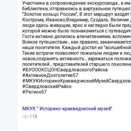
Участники в сопровождении экскурсовода , а им
библиотеки, отправились в виртуальное путеше
"Золотое кольцо России", В этот маршрут входят
Кострома, Иваново,Владимир, Суздаль. Величие 
люди здесь живущие, ярко и наглядно были пре
которой можно было познакомиться с путеводит
Гости активно делились впечатлениями, вспомин
Всякое путешествие , как правило, заканчиваетс
наши посетители. Каждый достал из "волшебной
Такие встречи позволяют пожилым людям и люд
новое,сохранять активность , заряжаться поло
посетителей , представителей старшего поколени
#БУОООКСЦОНСвердловскогоРайона
#АктивноеДолголетие57
#МКУКИсторикоКраеведческийМузейСвердлов
#СвердловскийРайон
#Регион57
МКУК " Историко-краеведческий музей"
118