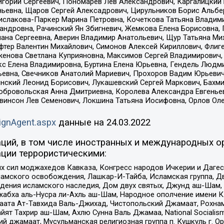
горий Сергеевич, Пономарев Лев Александрович, Каргалицкий 
ньевна, Щаров Сергей Алексадрович, Цирульников Борис Альбер
ислакова-Паркер Марина Петровна, Кочеткова Татьяна Владими
сандровна, Рачинский Ян Збигневич, Жемкова Елена Борисовна,
лана Сергеевна, Аверин Владимир Анатольевич, Щур Татьяна М
фтер Валентин Михайлович, Симонов Алексей Кириллович, Флиг
женова Светлана Куприяновна, Максимов Сергей Владимирович, 
кс Елена Владимировна, Буртина Елена Юрьевна, Гендель Людм
евна, Свечников Анатолий Мариевич, Прохоров Вадим Юрьевич
инский Леонид Борисович, Лукашевский Сергей Маркович, Бахм
Добровольская Анна Дмитриевна, Королева Александра Евгенье
евинсон Лев Семенович, Локшина Татьяна Иосифовна, Орлов Ол
ignAgent.aspx
данные на
24.03.2022
ций, в том числе иностранных и международных ор
ции террористическими:
ил моджахедов Кавказа, Конгресс народов Ичкерии и Дагеста
ламского освобождения, Лашкар-И-Тайба, Исламская группа, Дв
ения исламского наследия, Дом двух святых, Джунд аш-Шам, 
жабха аль-Нусра ли-Ахль аш-Шам, Народное ополчение имени К.
ата Ат-Тавхида Валь-Джихад, Чистопольский Джамаат, Рохнам
ят Тахрир аш-Шам, Ахлю Сунна Валь Джамаа, National Socialism
ий джамаат, Мусульманская религиозная группа п. Кушкуль г. 