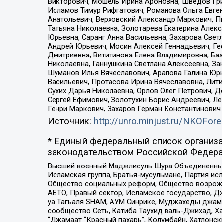
Викторович, Мошель Ирина Ароновна, Шведов Гри
Исламов Тимур Рифгатович, Романова Ольга Евге
Анатольевич, Верховский Александр Маркович, П
Татьяна Николаевна, Золотарева Екатерина Алек
Юрьевна, Саранг Анна Васильевна, Захарова Свет
Андрей Юрьевич, Мосин Алексей Геннадьевич, Ге
Дмитриевна, Вититинова Елена Владимировна, Ба
Николаевна, Ганнушкина Светлана Алексеевна, За
Шуманов Илья Вячеславович, Арапова Галина Юрь
Васильевич, Протасова Ирина Вячеславовна, Лит
Сухих Дарья Николаевна, Орлов Олег Петрович, 
Сергей Ефимович, Золотухин Борис Андреевич, Л
Генри Маркович, Захаров Герман Константинович
Источник:
http://unro.minjust.ru/NKOFore
* Единый федеральный список организа
законодательством Российской Федера
Высший военный Маджлисуль Шура Объединенных с
Исламская группа, Братья-мусульмане, Партия ис
Общество социальных реформ, Общество возрожд
АБТО, Правый сектор, Исламское государство, Д
уа Тагьаля SHAM, АУМ Синрике, Муджахеды джама
сообщество Сеть, Катиба Таухид валь-Джихад, Хай
“Джамаат “Красный пахарь”, Колумбайн, Хатлонск