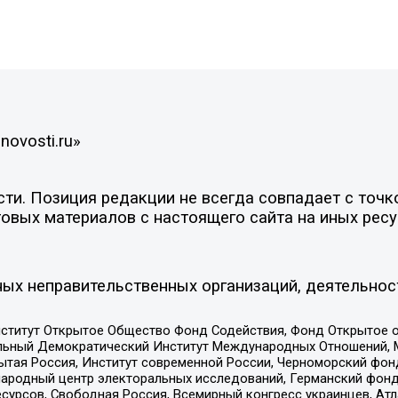
novosti.ru»
и. Позиция редакции не всегда совпадает с точко
овых материалов с настоящего сайта на иных ресу
ых неправительственных организаций, деятельнос
ститут Открытое Общество Фонд Содействия, Фонд Открытое 
альный Демократический Институт Международных Отношений,
тая Россия, Институт современной России, Черноморский фонд
родный центр электоральных исследований, Германский фонд
рсов, Свободная Россия, Всемирный конгресс украинцев, Атла