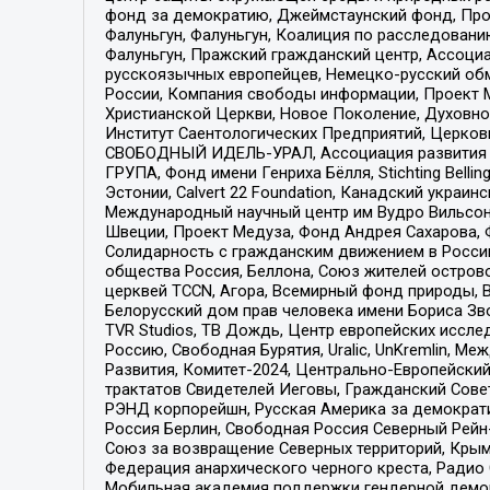
фонд за демократию, Джеймстаунский фонд, Прож
Фалуньгун, Фалуньгун, Коалиция по расследован
Фалуньгун, Пражский гражданский центр, Ассоци
русскоязычных европейцев, Немецко-русский об
России, Компания свободы информации, Проект М
Христианской Церкви, Новое Поколение, Духовн
Институт Саентологических Предприятий, Церков
СВОБОДНЫЙ ИДЕЛЬ-УРАЛ, Ассоциация развития ж
ГРУПА, Фонд имени Генриха Бёлля, Stichting Bellin
Эстонии, Calvert 22 Foundation, Канадский укра
Международный научный центр им Вудро Вильсона
Швеции, Проект Медуза, Фонд Андрея Сахарова, Ф
Солидарность с гражданским движением в России 
общества Россия, Беллона, Союз жителей острово
церквей TCCN, Агора, Всемирный фонд природы, B
Белорусский дом прав человека имени Бориса Зво
TVR Studios, ТВ Дождь, Центр европейских иссл
Россию, Свободная Бурятия, Uralic, UnKremlin, 
Развития, Комитет-2024, Центрально-Европейски
трактатов Свидетелей Иеговы, Гражданский Совет
РЭНД корпорейшн, Русская Америка за демократи
Россия Берлин, Свободная Россия Северный Рейн-В
Союз за возвращение Северных территорий, Крымско
Федерация анархического черного креста, Радио
Мобильная академия поддержки гендерной демократи