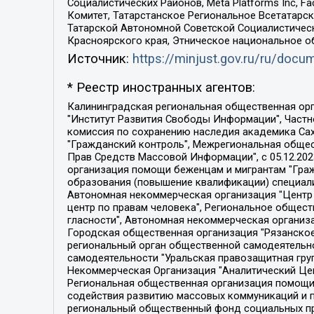
Социалистических Районов, Meta Platforms Inc, 
Комитет, Татарстанское Региональное Всетатар
Татарской Автономной Советской Социалистическ
Красноярского края, Этническое национальное о
Источник:
https://minjust.gov.ru/ru/doc
* Реестр иностранных агентов:
Калининградская региональная общественная организация "Экозащита!-Женсовет", Фонд содействия защите прав и свобод граждан "Общественный вердикт", Фонд "Институт Развития Свободы Информации", Частное учреждение "Информационное агентство МЕМО. РУ", Региональная общественная организация "Общественная комиссия по сохранению наследия академика Сахарова", Фонд поддержки свободы прессы, Санкт-Петербургская общественная правозащитная организация "Гражданский контроль", Межрегиональная общественная организация "Информационно-просветительский центр "Мемориал", Региональный Фонд "Центр Защиты Прав Средств Массовой Информации", с 05.12.2023 Фонд "Центр Защиты Прав Средств массовой информации", Региональная общественная благотворительная организация помощи беженцам и мигрантам "Гражданское содействие", Негосударственное образовательное учреждение дополнительного профессионального образования (повышение квалификации) специалистов "АКАДЕМИЯ ПО ПРАВАМ ЧЕЛОВЕКА", Свердловская региональная общественная организация "Сутяжник", Автономная некоммерческая организация "Центр независимых социологических исследований", Союз общественных объединений "Российский исследовательский центр по правам человека", Региональное общественное учреждение научно-информационный центр "МЕМОРИАЛ", Некоммерческая организация "Фонд защиты гласности", Автономная некоммерческая организация "Институт прав человека", Городская общественная организация "Екатеринбургское общество "МЕМОРИАЛ", Городская общественная организация "Рязанское историко-просветительское и правозащитное общество "Мемориал" (Рязанский Мемориал), Челябинский региональный орган общественной самодеятельности – женское общественное объединение "Женщины Евразии", Челябинский региональный орган общественной самодеятельности "Уральская правозащитная группа", Фонд содействия защите здоровья и социальной справедливости имени Андрея Рылькова, Автономная Некоммерческая Организация "Аналитический Центр Юрия Левады", Автономная некоммерческая организация социальной поддержки населения "Проект Апрель", Региональная общественная организация помощи женщинам и детям, находящимся в кризисной ситуации "Информационно-методический центр "Анна", Фонд содействия развитию массовых коммуникаций и правовому просвещению "Так-так-Так", Фонд содействия устойчивому развитию "Серебряная тайга", Свердловский региональный общественный фонд социальных проектов "Новое время", "Idel.Реалии", Кавказ.Реалии, Крым.Реалии, Телеканал Настоящее Время, Татаро-башкирская служба Радио Свобода (Azatliq Radiosi), Радио Свободная Европа/Радио Свобода (PCE/PC), "Сибирь.Реалии", "Фактограф", Благотворительный фонд помощи осужденным и их семьям, Автономная некоммерческая организация "Институт глобализации и социальных движений", Фонд "В защиту прав заключенных", Частное учреждение "Центр поддержки и содействия развитию средств массовой информации", Пензенский региональный общественный благотворительный фонд "Гражданский союз", "Север.Реалии", Некоммерческая организация Фонд "Правовая инициатива", 