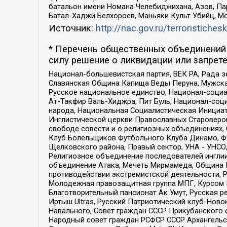
батальон имени Номана Челебиджихана, Азов, Па
Батал-Хаджи Белхороев, Маньяки Культ Убийц, М
Источник:
http://nac.gov.ru/terroristichesk
* Перечень общественных объединений 
силу решение о ликвидации или запрете
Национал-большевистская партия, ВЕК РА, Рада 
Славянская Община Капища Веды Перуна, Мужская
Русское национальное единство, Национал-социа
Ат-Такфир Валь-Хиджра, Пит Буль, Национал-соц
народа, Национальная Социалистическая Инициат
Инглистической церкви Православных Староверов
свободе совести и о религиозных объединениях,
Клуб Болельщиков Футбольного Клуба Динамо, Фа
Щелковского района, Правый сектор, УНА - УНСО, У
Религиозное объединение последователей инглии
объединение Атака, Мечеть Мирмамеда, Община К
противодействии экстремистской деятельности, 
Молодежная правозащитная группа МПГ, Курсом П
Благотворительный пансионат Ак Умут, Русская ре
Иртыш Ultras, Русский Патриотический клуб-Нов
Навального, Совет граждан СССР Прикубанского 
Народный совет граждан РСФСР СССР Архангельск