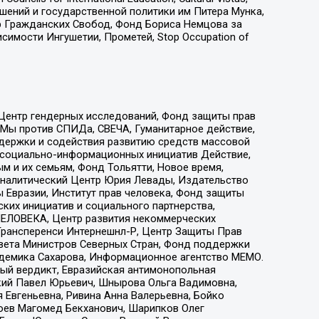
ошений и государственной политики им Питера Мунка,
 Гражданских Свобод, Фонд Бориса Немцова за
имости Ингушетии, Прометей, Stop Occupation of
 Центр гендерных исследований, Фонд защиты прав
 Мы против СПИДа, СВЕЧА, Гуманитарное действие,
ддержки и содействия развитию средств массовой
р социально-информационных инициатив Действие,
 и их семьям, Фонд Тольятти, Новое время,
, Аналитический Центр Юрия Левады, Издательство
 Евразии, Институт прав человека, Фонд защиты
ких инициатив и социального партнерства,
ЕЛОВЕКА, Центр развития некоммерческих
 Трансперенси Интернешнл-Р, Центр Защиты Прав
овета Министров Северных Стран, Фонд поддержки
адемика Сахарова, Информационное агентство МЕМО.
ый вердикт, Евразийская антимонопольная
кий Павел Юрьевич, Шнырова Ольга Вадимовна,
 Евгеньевна, Ривина Анна Валерьевна, Бойко
хоев Магомед Бекханович, Шарипков Олег