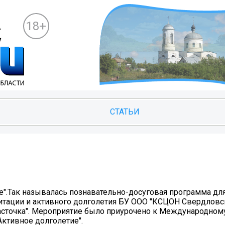
18+
СТАТЬИ
е".Так называлась познавательно-досуговая программа дл
итации и активного долголетия БУ ООО "КСЦОН Свердловск
асточка". Мероприятие было приурочено к Международном
ктивное долголетие".