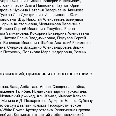
Борис Юльевич, Созаев Валерий Валерьевич,
тович, Гасан Ольга Павловна, Паутов Юрий
ровна, Чуркина Наталья Валерьевна, Акимова
 Гудков Лев Дмитриевич, Илларионова Юлия
ихайловна, Щур Николай Алексеевич, Блинушов
е Ирина Анатольевна, Мельникова Валентина
Беляев Сергей Иванович, Голубева Елена
ила Залмановна, Кокорина Екатерина Алексеевна,
, Шахова Елена Владимировна, Подузов Сергей
ин Вячеслав Иванович, Шабад Анатолий Ефимович,
вна, Смирнов Владимир Александрович, Вицин
ег Петрович, Полякова Мара Федоровна, Резник
ганизаций, признанных в соответствии с
на, База, Асбат аль-Ансар, Священная война,
ижение Талибан, Исламская партия Туркестана,
Исламский джихад, Аль-Каида, Имарат Кавказ,
 Минина и Д. Пожарского, Аджр от Аллаха Субхану
о ба суи давлати исломи, Террористическое
/White Power, Артподготовка, Религиозная группа
Оренбург, Крымско-татарский добровольческий