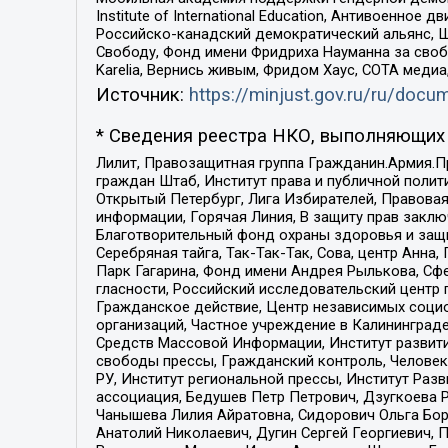
Institute of International Education, Антивоенн
Российско-канадский демократический альянс, 
Свободу, Фонд имени Фридриха Науманна за свобо
Karelia, Вернись живым, Фридом Хаус, СОТА меди
Источник:
https://minjust.gov.ru/ru/doc
* Сведения реестра НКО, выполняющих 
Лилит, Правозащитная группа Гражданин.Армия.П
граждан Штаб, Институт права и публичной поли
Открытый Петербург, Лига Избирателей, Правова
информации, Горячая Линия, В защиту прав закл
Благотворительный фонд охраны здоровья и защи
Серебряная тайга, Так-Так-Так, Сова, центр Анн
Парк Гагарина, Фонд имени Андрея Рылькова, Сф
гласности, Российский исследовательский центр 
Гражданское действие, Центр независимых соци
организаций, Частное учреждение в Калининград
Средств Массовой Информации, Институт развити
свободы прессы, Гражданский контроль, Человек
РУ, Институт региональной прессы, Институт Ра
ассоциация, Бедушев Петр Петрович, Дзугкоева 
Чанышева Лилия Айратовна, Сидорович Ольга Бори
Анатолий Николаевич, Дугин Сергей Георгиевич, 