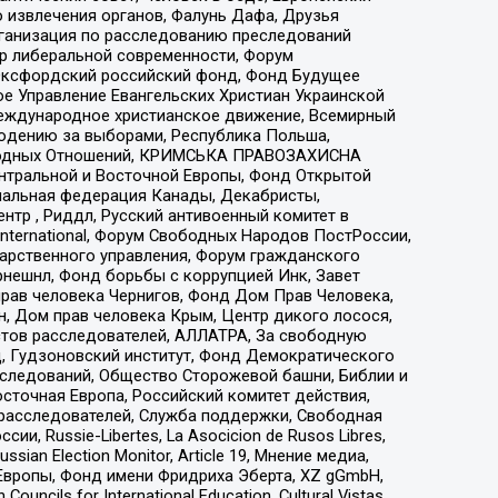
 извлечения органов, Фалунь Дафа, Друзья
рганизация по расследованию преследований
тр либеральной современности, Форум
 Оксфордский российский фонд, Фонд Будущее
е Управление Евангельских Христиан Украинской
еждународное христианское движение, Всемирный
людению за выборами, Республика Польша,
народных Отношений, КРИМСЬКА ПРАВОЗАХИСНА
ы Центральной и Восточной Европы, Фонд Открытой
иональная федерация Канады, Декабристы,
тр , Риддл, Русский антивоенный комитет в
nternational, Форум Свободных Народов ПостРоссии,
дарственного управления, Форум гражданского
рнешнл, Фонд борьбы с коррупцией Инк, Завет
прав человека Чернигов, Фонд Дом Прав Человека,
н, Дом прав человека Крым, Центр дикого лосося,
стов расследователей, АЛЛАТРА, За свободную
д, Гудзоновский институт, Фонд Демократического
сследований, Общество Сторожевой башни, Библии и
сточная Европа, Российский комитет действия,
-расследователей, Служба поддержки, Свободная
 Russie-Libertes, La Asocicion de Rusos Libres,
an Election Monitor, Article 19, Мнение медиа,
Европы, Фонд имени Фридриха Эберта, XZ gGmbH,
ls for International Education, Cultural Vistas,