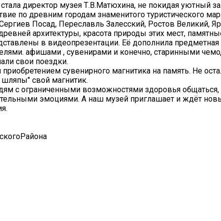
 стала директор музея Т.В.Матюхина, не покидая уютный з
ствие по древним городам знаменитого туристического ма
 Сергиев Посад, Переславль Залесский, Ростов Великий, Я
древней архитектуры, красота природы этих мест, памятны
дставлены в видеопрезентации. Её дополнила предметная 
елями. афишами , сувенирами и конечно, старинными чемо
али свои поездки.
я приобретением сувенирного магнитика на память. Не оста
 шляпы" свой магнитик.
ям с ограниченными возможностями здоровья общаться, 
жительными эмоциями. А наш музей приглашает и ждёт нов
я.
скогоРайона