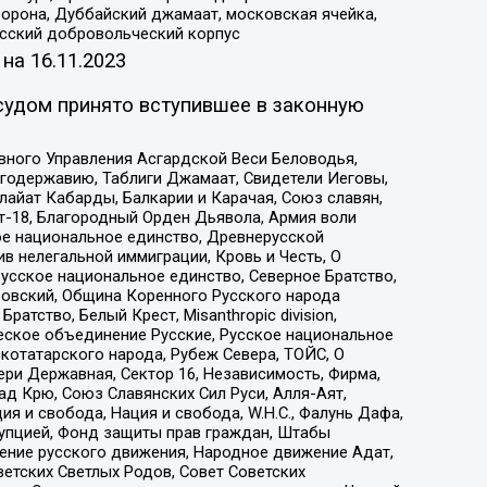
орона, Дуббайский джамаат, московская ячейка,
усский добровольческий корпус
 на
16.11.2023
судом принято вступившее в законную
вного Управления Асгардской Веси Беловодья,
годержавию, Таблиги Джамаат, Свидетели Иеговы,
айат Кабарды, Балкарии и Карачая, Союз славян,
т-18, Благородный Орден Дьявола, Армия воли
ое национальное единство, Древнерусской
 нелегальной иммиграции, Кровь и Честь, О
усское национальное единство, Северное Братство,
ровский, Община Коренного Русского народа
атство, Белый Крест, Misanthropic division,
еское объединение Русские, Русское национальное
котатарского народа, Рубеж Севера, ТОЙС, О
ри Державная, Сектор 16, Независимость, Фирма,
д Крю, Союз Славянских Сил Руси, Алля-Аят,
я и свобода, Нация и свобода, W.H.С., Фалунь Дафа,
рупцией, Фонд защиты прав граждан, Штабы
ение русского движения, Народное движение Адат,
етских Светлых Родов, Совет Советских