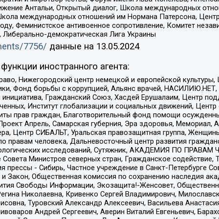
ое движение Антальи, Открытый диалог, Школа международных отн
Школа международных отношений им Нормана Патерсона, Центр
ду, Феминистское антивоенное сопротивление, Комитет независ
а, Либерально-демократическая Лига Украины
uments/7756/
данные на
13.05.2024
функции иностранного агента:
раво, Нижегородский центр немецкой и европейской культуры,
тики, Фонд борьбы с коррупцией, Альянс врачей, НАСИЛИЮ.НЕТ,
я инициатива, Гражданский Союз, Хасдей Ерушалаим, Центр по
юченных, Институт глобализации и социальных движений, Цент
ты прав граждан, Благотворительный фонд помощи осужденным
а, Проект Апрель, Самарская губерния, Эра здоровья, Мемориал
ера, Центр СИБАЛЬТ, Уральская правозащитная группа, Женщины
по правам человека, Дальневосточный центр развития гражданс
ологических исследований, Сутяжник, АКАДЕМИЯ ПО ПРАВАМ Ч
е Совета Министров северных стран, Гражданское содействие,
я прессы - Сибирь, Частное учреждение в Санкт-Петербурге С
 и Закон, Общественная комиссия по сохранению наследия ак
звития Свободы Информации, Экозащита!-Женсовет, Общественн
Регина Николаевна, Кривенко Сергей Владимирович, Милославс
совна, Туровский Александр Алексеевич, Васильева Анастасия
Пивоваров Андрей Сергеевич, Аверин Виталий Евгеньевич, Бара