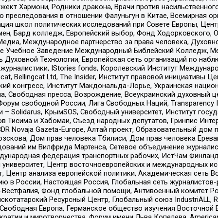
ект Хармони, Родники дракона, Врачи против насильственного
ию преследования в отношении Фалуньгун в Китае, Всемирная о
ация школ политических исследований при Совете Европы, Цен
мен, Бард колледж, Европейский выбор, Фонд Ходорковского,
едиа, Международное партнерство за права человека, Духовно
ое Учебное Заведение Международный Библейский Колледж, М
ь Духовной Технологии, Европейская сеть организаций по наб
урналистики, IStories fonds, Королевский Институт Между
gcat, Bellingcat Ltd, The Insider, Институт правовой инициатив
инский конгресс, Институт Макдональда-Лорье, Украинская нац
, Свободная пресса, Возрождение, Всеукраинский духовный цен
орум свободной России, Лига Свободных Наций, Transparеncy I
– Solidarus, КрымSOS, Свободный университет, Институт госу
в Тисима и Хабомаи, Съезд народных депутатов, Гринпис Инте
DR Novaja Gazeta-Europe, Алтай проект, Образовательный дом 
зскова, Дом прав человека Тбилиси, Дом прав человека Ерева
едований им Вилфрида Мартенса, Сетевое объединение журнали
Международная федерация транспортных рабочих, ИстЧам Финлан
й университет, Центр восточноевропейских и международных и
, Центр анализа европейской политики, Академическая сеть Во
ю в России, Настоящая Россия, Глобальная сеть журналистов
естфалия, Фонд глобальной помощи, Антивоенный комитет России,
татарский Ресурсный Центр, Глобальный союз IndustriALL, Russi
 Свободная Европа, Германское общество изучения Восточной 
и и миротворчества, Форум имени Льва Копелева, American Counci