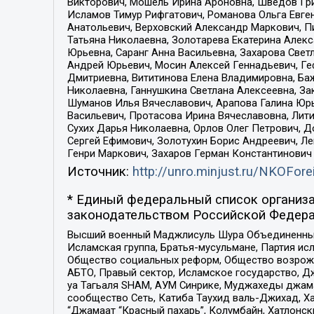
Викторович, Мошель Ирина Ароновна, Шведов Гри
Исламов Тимур Рифгатович, Романова Ольга Евге
Анатольевич, Верховский Александр Маркович, П
Татьяна Николаевна, Золотарева Екатерина Алек
Юрьевна, Саранг Анна Васильевна, Захарова Свет
Андрей Юрьевич, Мосин Алексей Геннадьевич, Ге
Дмитриевна, Вититинова Елена Владимировна, Ба
Николаевна, Ганнушкина Светлана Алексеевна, За
Шуманов Илья Вячеславович, Арапова Галина Юрь
Васильевич, Протасова Ирина Вячеславовна, Лит
Сухих Дарья Николаевна, Орлов Олег Петрович, 
Сергей Ефимович, Золотухин Борис Андреевич, Л
Генри Маркович, Захаров Герман Константинович
Источник:
http://unro.minjust.ru/NKOFore
* Единый федеральный список организа
законодательством Российской Федера
Высший военный Маджлисуль Шура Объединенных с
Исламская группа, Братья-мусульмане, Партия ис
Общество социальных реформ, Общество возрожд
АБТО, Правый сектор, Исламское государство, Д
уа Тагьаля SHAM, АУМ Синрике, Муджахеды джама
сообщество Сеть, Катиба Таухид валь-Джихад, Хай
“Джамаат “Красный пахарь”, Колумбайн, Хатлонск