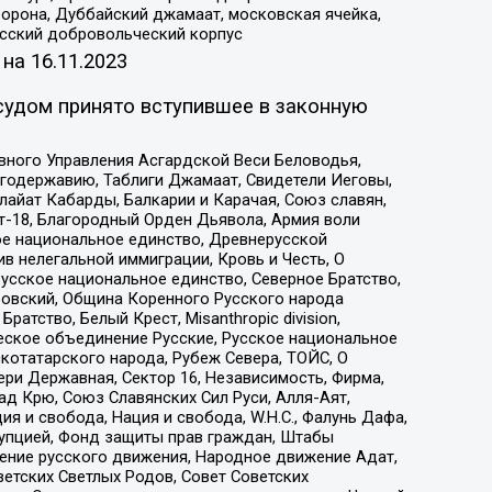
орона, Дуббайский джамаат, московская ячейка,
усский добровольческий корпус
 на
16.11.2023
судом принято вступившее в законную
вного Управления Асгардской Веси Беловодья,
годержавию, Таблиги Джамаат, Свидетели Иеговы,
айат Кабарды, Балкарии и Карачая, Союз славян,
т-18, Благородный Орден Дьявола, Армия воли
ое национальное единство, Древнерусской
 нелегальной иммиграции, Кровь и Честь, О
усское национальное единство, Северное Братство,
ровский, Община Коренного Русского народа
атство, Белый Крест, Misanthropic division,
еское объединение Русские, Русское национальное
котатарского народа, Рубеж Севера, ТОЙС, О
ри Державная, Сектор 16, Независимость, Фирма,
д Крю, Союз Славянских Сил Руси, Алля-Аят,
я и свобода, Нация и свобода, W.H.С., Фалунь Дафа,
рупцией, Фонд защиты прав граждан, Штабы
ение русского движения, Народное движение Адат,
етских Светлых Родов, Совет Советских