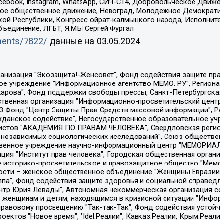
Facebook, Instagram, WhatsApp, СИЧ-С14, Добровольческое Движ
ское общественное движение, Невоград, Молодежное Демократ
ой Республики, Конгресс ойрат-калмыцкого народа, Исполнит
бъединение, ЛГБТ, Я.МЫ Сергей Фургал
uments/7822/
данные на
03.05.2024
Общество с ограниченной ответственностью "Радио Свободная Европа/Радио Свобода", Чешское информационное агентство "MEDIUM-ORIENT", Красноярская региональная общественная организация "Мы против СПИДа", Камалягин Денис Николаевич, Маркелов Сергей Евгеньевич, Пономарев Лев Александрович, Савицкая Людмила Алексеевна, Автономная некоммерческая организация "Центр по работе с проблемой насилия "НАСИЛИЮ.НЕТ", Межрегиональный профессиональный союз работников здравоохранения "Альянс врачей", Юридическое лицо, зарегистрированное в Латвийской Республике, SIA "Medusa Project" (регистрационный номер 40103797863, дата регистрации 10.06.2014), Некоммерческая организация "Фонд по борьбе с коррупцией", Автономная некоммерческая организация "Институт права и публичной политики", Баданин Роман Сергеевич, Гликин Максим Александрович, Железнова Мария Михайловна, Лукьянова Юлия Сергеевна, Маетная Елизавета Витальевна, Маняхин Петр Борисович, Чуракова Ольга Владимировна, Ярош Юлия Петровна, Юридическое лицо "The Insider SIA", зарегистрированное в Риге, Латвийская Республика (дата регистрации 26.06.2015), являющееся администратором доменного имени интернет-издания "The Insider SIA", https://theins.ru, Постернак Алексей Евгеньевич, Рубин Михаил Аркадьевич, Анин Роман Александрович, Юридическое лицо Istories fonds, зарегистрированное в Латвийской Республике (регистрационный номер 50008295751, дата регистрации 24.02.2020), Великовский Дмитрий Александрович, Долинина Ирина Николаевна, Мароховская Алеся Алексеевна, Шлейнов Роман Юрьевич, Шмагун Олеся Валентиновна, Общество с ограниченной ответственностью "Альтаир 2021", Общество с ограниченной ответственностью "Вега 2021", Общество с ограниченной ответственностью "Главный редактор 2021", Общество с ограниченной ответственностью "Ромашки монолит", Важенков Артем Валерьевич, Ивановская областная общественная организация "Центр гендерных исследований", Гурман Юрий Альбертович, Медиапроект "ОВД-Инфо", Егоров Владимир Владимирович, Жилинский Владимир Александрович, Общество с ограниченной ответственностью "ЗП", Иванова София Юрьевна, Карезина Инна Павловна, Кильтау Екатерина Викторовна, Петров Алексей Викторович, Пискунов Сергей Евгеньевич, Смирнов Сергей Сергеевич, Тихонов Михаил Сергеевич, Общество с ограниченной ответственностью "ЖУРНАЛИСТ-ИНОСТРАННЫЙ АГЕНТ", Арапова Галина Юрьевна, Вольтская Татьяна Анатольевна, Американская компания "Mason G.E.S. Anonymous Foundation" (США), являющаяся владельцем интернет-издания https://mnews.world/, Компания "Stichting Bellingcat", зарегистрированная в Нидерландах (дата регистрации 11.07.2018), Захаров Андрей Вячеславович, Клепиковская Екатерина Дмитриевна, Общество с ограниченной ответственностью "МЕМО", Перл Роман Александрович, Симонов Евгений Алексеевич, Соловьева Елена Анатольевна, Сотников Даниил Владимирович, Сурначева Елизавета Дмитриевна, Автономная некоммерческая организация по защите прав человека и информированию населения "Якутия – Наше Мнение", Общество с ограниченной ответственностью "Москоу диджитал медиа", с 26.01.2023 Общество с ограниченной ответственностью "Чайка Белые сады", Ветошкина Валерия Валерьевна, Заговора Максим Александрович, Межрегиональное общественное движение "Российская ЛГБТ - сеть", Оленичев Максим Владимирович, Павлов Иван Юрьевич, Скворцова Елена Сергеевна, Общество с ограниченной ответственностью "Как бы инагент", Кочетков Игорь Викторович, Общество с ограниченной ответственностью "Честные выборы", Еланчик Олег Александрович, Общество с ограниченной ответственностью "Нобелевский призыв", Гималова Регина Эмилевна, Григорьев Андрей Валерьевич, Григорьева Алина Александровна, Ассоциация по содействию защите прав призывников, альтернативнослужащих и военнослужащих "Правозащитная группа "Гражданин.Армия.Право", Хисамова Регина Фаритовна, Автономная некоммерческая организация по реализа