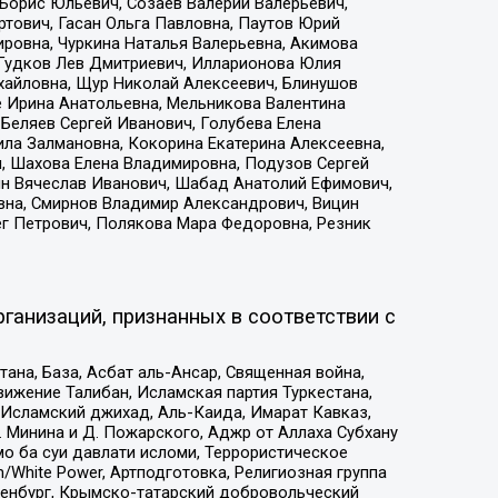
Борис Юльевич, Созаев Валерий Валерьевич,
тович, Гасан Ольга Павловна, Паутов Юрий
ровна, Чуркина Наталья Валерьевна, Акимова
 Гудков Лев Дмитриевич, Илларионова Юлия
ихайловна, Щур Николай Алексеевич, Блинушов
е Ирина Анатольевна, Мельникова Валентина
Беляев Сергей Иванович, Голубева Елена
ила Залмановна, Кокорина Екатерина Алексеевна,
, Шахова Елена Владимировна, Подузов Сергей
ин Вячеслав Иванович, Шабад Анатолий Ефимович,
вна, Смирнов Владимир Александрович, Вицин
ег Петрович, Полякова Мара Федоровна, Резник
ганизаций, признанных в соответствии с
на, База, Асбат аль-Ансар, Священная война,
ижение Талибан, Исламская партия Туркестана,
Исламский джихад, Аль-Каида, Имарат Кавказ,
 Минина и Д. Пожарского, Аджр от Аллаха Субхану
о ба суи давлати исломи, Террористическое
/White Power, Артподготовка, Религиозная группа
Оренбург, Крымско-татарский добровольческий