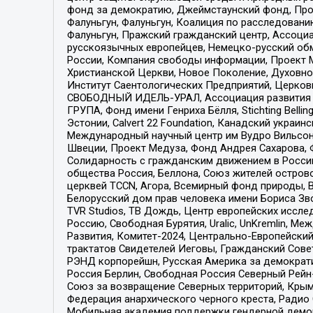
фонд за демократию, Джеймстаунский фонд, Прож
Фалуньгун, Фалуньгун, Коалиция по расследован
Фалуньгун, Пражский гражданский центр, Ассоци
русскоязычных европейцев, Немецко-русский об
России, Компания свободы информации, Проект М
Христианской Церкви, Новое Поколение, Духовн
Институт Саентологических Предприятий, Церков
СВОБОДНЫЙ ИДЕЛЬ-УРАЛ, Ассоциация развития ж
ГРУПА, Фонд имени Генриха Бёлля, Stichting Bellin
Эстонии, Calvert 22 Foundation, Канадский укра
Международный научный центр им Вудро Вильсона
Швеции, Проект Медуза, Фонд Андрея Сахарова, Ф
Солидарность с гражданским движением в России 
общества Россия, Беллона, Союз жителей острово
церквей TCCN, Агора, Всемирный фонд природы, B
Белорусский дом прав человека имени Бориса Зво
TVR Studios, ТВ Дождь, Центр европейских иссл
Россию, Свободная Бурятия, Uralic, UnKremlin, 
Развития, Комитет-2024, Центрально-Европейски
трактатов Свидетелей Иеговы, Гражданский Совет
РЭНД корпорейшн, Русская Америка за демократи
Россия Берлин, Свободная Россия Северный Рейн-В
Союз за возвращение Северных территорий, Крымско
Федерация анархического черного креста, Радио
Мобильная академия поддержки гендерной демократи