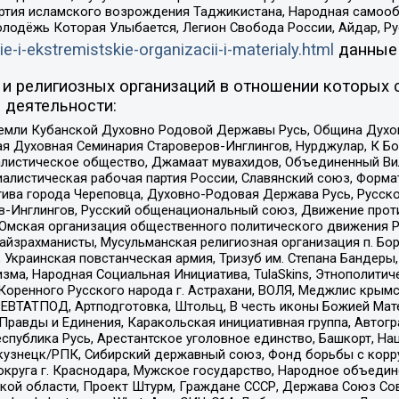
ртия исламского возрождения Таджикистана, Народная самооб
олодёжь Которая Улыбается, Легион Свобода России, Айдар, Р
ie-i-ekstremistskie-organizacii-i-materialy.html
данные
и религиозных организаций в отношении которых 
 деятельности:
земли Кубанской Духовно Родовой Державы Русь, Община Духо
 Духовная Семинария Староверов-Инглингов, Нурджулар, К Бо
листическое общество, Джамаат мувахидов, Объединенный Вил
иалистическая рабочая партия России, Славянский союз, Форма
ива города Череповца, Духовно-Родовая Держава Русь, Русск
-Инглингов, Русский общенациональный союз, Движение против
 Омская организация общественного политического движения Р
йзрахманисты, Мусульманская религиозная организация п. Бо
краинская повстанческая армия, Тризуб им. Степана Бандеры, Бр
зма, Народная Социальная Инициатива, TulaSkins, Этнополитич
оренного Русского народа г. Астрахани, ВОЛЯ, Меджлис крымс
РЕВТАТПОД, Артподготовка, Штольц, В честь иконы Божией Мате
равды и Единения, Каракольская инициативная группа, Автогра
спублика Русь, Арестантское уголовное единство, Башкорт, Наци
окузнецк/РПК, Сибирский державный союз, Фонд борьбы с кор
округа г. Краснодара, Мужское государство, Народное объедин
ой области, Проект Штурм, Граждане СССР, Держава Союз Сов