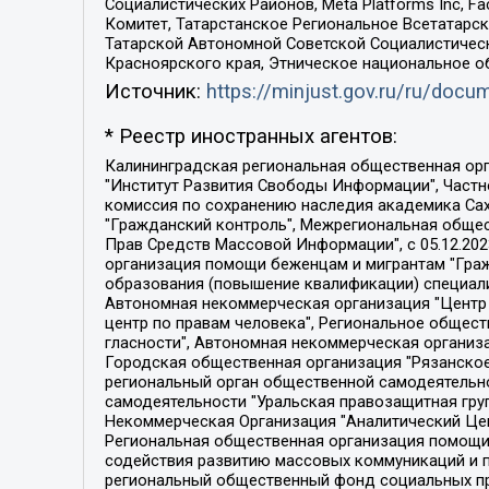
Социалистических Районов, Meta Platforms Inc, 
Комитет, Татарстанское Региональное Всетатар
Татарской Автономной Советской Социалистическ
Красноярского края, Этническое национальное о
Источник:
https://minjust.gov.ru/ru/doc
* Реестр иностранных агентов:
Калининградская региональная общественная организация "Экозащита!-Женсовет", Фонд содействия защите прав и свобод граждан "Общественный вердикт", Фонд "Институт Развития Свободы Информации", Частное учреждение "Информационное агентство МЕМО. РУ", Региональная общественная организация "Общественная комиссия по сохранению наследия академика Сахарова", Фонд поддержки свободы прессы, Санкт-Петербургская общественная правозащитная организация "Гражданский контроль", Межрегиональная общественная организация "Информационно-просветительский центр "Мемориал", Региональный Фонд "Центр Защиты Прав Средств Массовой Информации", с 05.12.2023 Фонд "Центр Защиты Прав Средств массовой информации", Региональная общественная благотворительная организация помощи беженцам и мигрантам "Гражданское содействие", Негосударственное образовательное учреждение дополнительного профессионального образования (повышение квалификации) специалистов "АКАДЕМИЯ ПО ПРАВАМ ЧЕЛОВЕКА", Свердловская региональная общественная организация "Сутяжник", Автономная некоммерческая организация "Центр независимых социологических исследований", Союз общественных объединений "Российский исследовательский центр по правам человека", Региональное общественное учреждение научно-информационный центр "МЕМОРИАЛ", Некоммерческая организация "Фонд защиты гласности", Автономная некоммерческая организация "Институт прав человека", Городская общественная организация "Екатеринбургское общество "МЕМОРИАЛ", Городская общественная организация "Рязанское историко-просветительское и правозащитное общество "Мемориал" (Рязанский Мемориал), Челябинский региональный орган общественной самодеятельности – женское общественное объединение "Женщины Евразии", Челябинский региональный орган общественной самодеятельности "Уральская правозащитная группа", Фонд содействия защите здоровья и социальной справедливости имени Андрея Рылькова, Автономная Некоммерческая Организация "Аналитический Центр Юрия Левады", Автономная некоммерческая организация социальной поддержки населения "Проект Апрель", Региональная общественная организация помощи женщинам и детям, находящимся в кризисной ситуации "Информационно-методический центр "Анна", Фонд содействия развитию массовых коммуникаций и правовому просвещению "Так-так-Так", Фонд содействия устойчивому развитию "Серебряная тайга", Свердловский региональный общественный фонд социальных проектов "Новое время", "Idel.Реалии", Кавказ.Реалии, Крым.Реалии, Телеканал Настоящее Время, Татаро-башкирская служба Радио Свобода (Azatliq Radiosi), Радио Свободная Европа/Радио Свобода (PCE/PC), "Сибирь.Реалии", "Фактограф", Благотворительный фонд помощи осужденным и их семьям, Автономная некоммерческая организация "Институт глобализации и социальных движений", Фонд "В защиту прав заключенных", Частное учреждение "Центр поддержки и содействия развитию средств массовой информации", Пензенский региональный общественный благотворительный фонд "Гражданский союз", "Север.Реалии", Некоммерческая организация Фонд "Правовая инициатива", 