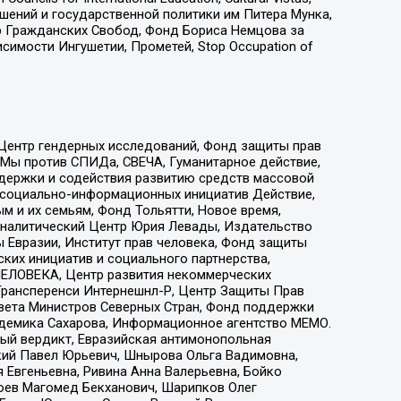
ошений и государственной политики им Питера Мунка,
 Гражданских Свобод, Фонд Бориса Немцова за
имости Ингушетии, Прометей, Stop Occupation of
 Центр гендерных исследований, Фонд защиты прав
 Мы против СПИДа, СВЕЧА, Гуманитарное действие,
ддержки и содействия развитию средств массовой
р социально-информационных инициатив Действие,
 и их семьям, Фонд Тольятти, Новое время,
, Аналитический Центр Юрия Левады, Издательство
 Евразии, Институт прав человека, Фонд защиты
ких инициатив и социального партнерства,
ЕЛОВЕКА, Центр развития некоммерческих
 Трансперенси Интернешнл-Р, Центр Защиты Прав
овета Министров Северных Стран, Фонд поддержки
адемика Сахарова, Информационное агентство МЕМО.
ый вердикт, Евразийская антимонопольная
кий Павел Юрьевич, Шнырова Ольга Вадимовна,
 Евгеньевна, Ривина Анна Валерьевна, Бойко
хоев Магомед Бекханович, Шарипков Олег