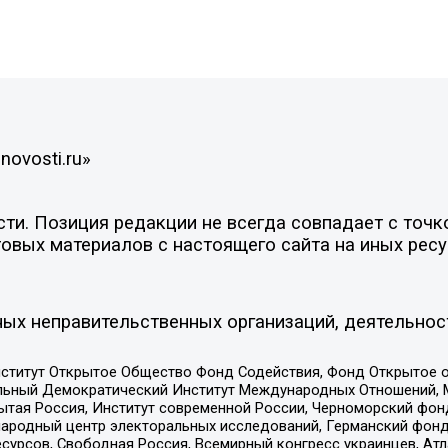
novosti.ru»
и. Позиция редакции не всегда совпадает с точко
овых материалов с настоящего сайта на иных ресу
ых неправительственных организаций, деятельнос
ститут Открытое Общество Фонд Содействия, Фонд Открытое 
альный Демократический Институт Международных Отношений,
тая Россия, Институт современной России, Черноморский фонд
родный центр электоральных исследований, Германский фонд
рсов, Свободная Россия, Всемирный конгресс украинцев, Атла