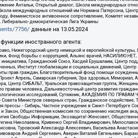
ое движение Антальи, Открытый диалог, Школа международных отн
Школа международных отношений им Нормана Патерсона, Центр
ду, Феминистское антивоенное сопротивление, Комитет независ
а, Либерально-демократическая Лига Украины
uments/7756/
данные на
13.05.2024
функции иностранного агента:
раво, Нижегородский центр немецкой и европейской культуры,
тики, Фонд борьбы с коррупцией, Альянс врачей, НАСИЛИЮ.НЕТ,
я инициатива, Гражданский Союз, Хасдей Ерушалаим, Центр по
юченных, Институт глобализации и социальных движений, Цент
ты прав граждан, Благотворительный фонд помощи осужденным
а, Проект Апрель, Самарская губерния, Эра здоровья, Мемориал
ера, Центр СИБАЛЬТ, Уральская правозащитная группа, Женщины
по правам человека, Дальневосточный центр развития гражданс
ологических исследований, Сутяжник, АКАДЕМИЯ ПО ПРАВАМ Ч
е Совета Министров северных стран, Гражданское содействие,
я прессы - Сибирь, Частное учреждение в Санкт-Петербурге С
 и Закон, Общественная комиссия по сохранению наследия ак
звития Свободы Информации, Экозащита!-Женсовет, Общественн
Регина Николаевна, Кривенко Сергей Владимирович, Милославс
совна, Туровский Александр Алексеевич, Васильева Анастасия
Пивоваров Андрей Сергеевич, Аверин Виталий Евгеньевич, Бара