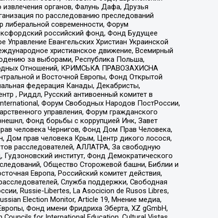
 извлечения органов, Фалунь Дафа, Друзья
рганизация по расследованию преследований
тр либеральной современности, Форум
 Оксфордский российский фонд, Фонд Будущее
е Управление Евангельских Христиан Украинской
еждународное христианское движение, Всемирный
людению за выборами, Республика Польша,
народных Отношений, КРИМСЬКА ПРАВОЗАХИСНА
ы Центральной и Восточной Европы, Фонд Открытой
иональная федерация Канады, Декабристы,
тр , Риддл, Русский антивоенный комитет в
nternational, Форум Свободных Народов ПостРоссии,
дарственного управления, Форум гражданского
рнешнл, Фонд борьбы с коррупцией Инк, Завет
прав человека Чернигов, Фонд Дом Прав Человека,
н, Дом прав человека Крым, Центр дикого лосося,
стов расследователей, АЛЛАТРА, За свободную
д, Гудзоновский институт, Фонд Демократического
сследований, Общество Сторожевой башни, Библии и
сточная Европа, Российский комитет действия,
-расследователей, Служба поддержки, Свободная
 Russie-Libertes, La Asocicion de Rusos Libres,
an Election Monitor, Article 19, Мнение медиа,
Европы, Фонд имени Фридриха Эберта, XZ gGmbH,
ls for International Education, Cultural Vistas,