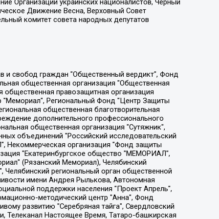
ение Организации украинских националистов, Черный
ическое Движение Весна, Верховный Совет
ельный комитет совета народных депутатов
ции социально-правовых программ "Лилит", Дальневосточное общественное движение "Маяк", Санкт-Петербургская ЛГБТ-инициативная группа "Выход", Инициативная группа ЛГБТ+ "Реверс", Алексеев Андрей Викторович, Бекбулатова Таисия Львовна, Беляев Иван Михайлович, Владыкина Елена Сергеевна, Гельман Марат Александрович, Никульшина Вероника Юрьевна, Толоконникова Надежда Андреевна, Шендерович Виктор Анатольевич, Общество с ограниченной ответственностью "Данное сообщение", Общество с ограниченной ответственностью Издательский дом "Новая глава", Айнбиндер Александра Александровна, Московский комьюнити-центр для ЛГБТ+инициатив, Благотворительный фонд развития филантропии, Deutsche Welle (Германия, Kurt-Schumacher-Strasse 3, 53113 Bonn), Борзунова Мария Михайловна, Воробьев Виктор Викторович, Голубева Анна Львовна, Константинова Алла Михайловна, Малкова Ирина Владимировна, Мурадов Мурад Абдулгалимович, Осетинская Елизавета Николаевна, Понасенков Евгений Николаевич, Ганапольский Матвей Юрьевич, Киселев Евгений Алексеевич, Борухович Ирина Григорьевна, Дремин Иван Тимофеевич, Дубровский Дмитрий Викторович, Красноярская региональная общественная организация поддержки и развития альтернативных образовательных технологий и межкультурных коммуникаций "ИНТЕРРА", Маяковская Екатерина Алексеевна, Фейгин Марк Захарович, Филимонов Андрей Викторович, Дзугкоева Регина Николаевна, Доброхотов Роман Александрович, Дудь Юрий Александрович, Елкин Сергей Владимирович, Кругликов Кирилл Игоревич, Сабунаева Мария Леонидовна, Семенов Алексей Владимирович, Шаинян Карен Багратович, Шульман Екатерина Михайловна, Асафьев Артур Валерьевич, Вахштайн Виктор Семенович, Венедиктов Алексей Алексеевич, Лушникова Екатерина Евгеньевна, Волков Леонид Михайлович, Невзоров Александр Глебович, Пархоменко Сергей Борисович, Сироткин Ярослав Николаевич, Кара-Мурза Владимир Владимирович, Баранова Наталья Владимировна, Гозман Леонид Яковлевич, Кагарлицкий Борис Юльевич, Климарев Михаил Валерьевич, Милов Владимир Станиславович, Автономная некоммерческая организация Краснодарский центр современного искусства "Типография", Моргенштерн Алишер Тагирович, Соболь Любовь Эдуардовна, Общество с ограниченной ответственностью "ЛИЗА НОРМ", Каспаров Гарри Кимович, Ходорковский Михаил Борисович, Общество с ограниченной ответственностью "Апрельские тезисы", Данилович Ирина Брониславовна, Кашин Олег Владимирович, Петров Николай Владимирович, Пивоваров Алексей Владимирович, Соколов Михаил Владимирович, Цветкова Юлия Владимировна, Чичваркин Евгений Александрович, Комитет против пыток/Команда против пыток, Общество с ограниченной ответственностью "Первый научный", Общество с ограниченной ответственностью "Вертолет и ко", Белоцерковская Вероника Борисовна, Кац Максим Евгеньевич, Лазарева Татьяна Юрьевна, Шаведдинов Руслан Табризович, Яшин Илья Валерьевич, Общество с ограниченной ответственностью "Иноагент ААВ", Алешковский Дмитрий Петрович, Альбац Евгения Марковна, Быков Дмитрий Львович, Галямина Юлия Евгеньевна, Лойко Сергей Леонидович, Мартынов Кирилл Константинович, Медведев Сергей Александрович, Крашенинников Федор Геннадиевич, Гордеева Катерина Вл