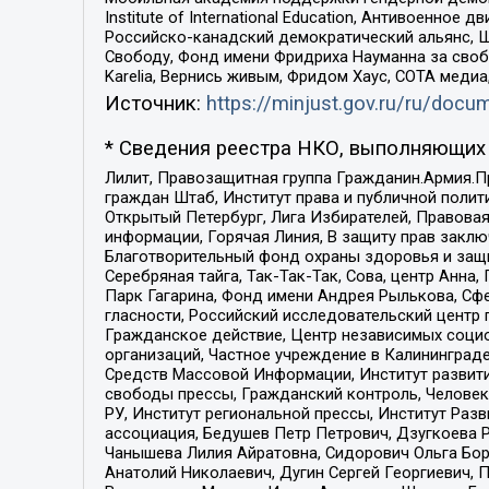
Institute of International Education, Антивоенн
Российско-канадский демократический альянс, 
Свободу, Фонд имени Фридриха Науманна за свобо
Karelia, Вернись живым, Фридом Хаус, СОТА меди
Источник:
https://minjust.gov.ru/ru/doc
* Сведения реестра НКО, выполняющих 
Лилит, Правозащитная группа Гражданин.Армия.П
граждан Штаб, Институт права и публичной поли
Открытый Петербург, Лига Избирателей, Правова
информации, Горячая Линия, В защиту прав закл
Благотворительный фонд охраны здоровья и защи
Серебряная тайга, Так-Так-Так, Сова, центр Анн
Парк Гагарина, Фонд имени Андрея Рылькова, Сф
гласности, Российский исследовательский центр 
Гражданское действие, Центр независимых соци
организаций, Частное учреждение в Калининград
Средств Массовой Информации, Институт развити
свободы прессы, Гражданский контроль, Человек
РУ, Институт региональной прессы, Институт Ра
ассоциация, Бедушев Петр Петрович, Дзугкоева 
Чанышева Лилия Айратовна, Сидорович Ольга Бори
Анатолий Николаевич, Дугин Сергей Георгиевич, 