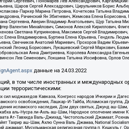
горий Сергеевич, Пономарев Лев Александрович, Каргалицкий 
ньевна, Щаров Сергей Алексадрович, Цирульников Борис Альбер
ислакова-Паркер Марина Петровна, Кочеткова Татьяна Владими
сандровна, Рачинский Ян Збигневич, Жемкова Елена Борисовна,
лана Сергеевна, Аверин Владимир Анатольевич, Щур Татьяна М
фтер Валентин Михайлович, Симонов Алексей Кириллович, Флиг
женова Светлана Куприяновна, Максимов Сергей Владимирович, 
кс Елена Владимировна, Буртина Елена Юрьевна, Гендель Людм
евна, Свечников Анатолий Мариевич, Прохоров Вадим Юрьевич
инский Леонид Борисович, Лукашевский Сергей Маркович, Бахм
Добровольская Анна Дмитриевна, Королева Александра Евгенье
евинсон Лев Семенович, Локшина Татьяна Иосифовна, Орлов Ол
ignAgent.aspx
данные на
24.03.2022
ций, в том числе иностранных и международных ор
ции террористическими:
ил моджахедов Кавказа, Конгресс народов Ичкерии и Дагеста
ламского освобождения, Лашкар-И-Тайба, Исламская группа, Дв
ения исламского наследия, Дом двух святых, Джунд аш-Шам, 
жабха аль-Нусра ли-Ахль аш-Шам, Народное ополчение имени К.
ата Ат-Тавхида Валь-Джихад, Чистопольский Джамаат, Рохнам
ят Тахрир аш-Шам, Ахлю Сунна Валь Джамаа, National Socialism
ий джамаат, Мусульманская религиозная группа п. Кушкуль г. 