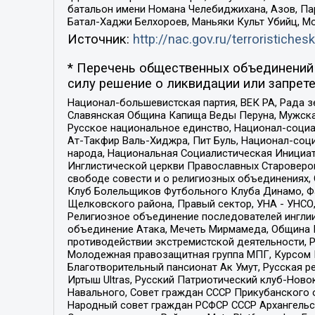
батальон имени Номана Челебиджихана, Азов, Па
Батал-Хаджи Белхороев, Маньяки Культ Убийц, М
Источник:
http://nac.gov.ru/terroristichesk
* Перечень общественных объединений 
силу решение о ликвидации или запрете
Национал-большевистская партия, ВЕК РА, Рада 
Славянская Община Капища Веды Перуна, Мужская
Русское национальное единство, Национал-социа
Ат-Такфир Валь-Хиджра, Пит Буль, Национал-соц
народа, Национальная Социалистическая Инициат
Инглистической церкви Православных Староверов
свободе совести и о религиозных объединениях,
Клуб Болельщиков Футбольного Клуба Динамо, Фа
Щелковского района, Правый сектор, УНА - УНСО, У
Религиозное объединение последователей инглии
объединение Атака, Мечеть Мирмамеда, Община К
противодействии экстремистской деятельности, 
Молодежная правозащитная группа МПГ, Курсом П
Благотворительный пансионат Ак Умут, Русская ре
Иртыш Ultras, Русский Патриотический клуб-Нов
Навального, Совет граждан СССР Прикубанского 
Народный совет граждан РСФСР СССР Архангельск