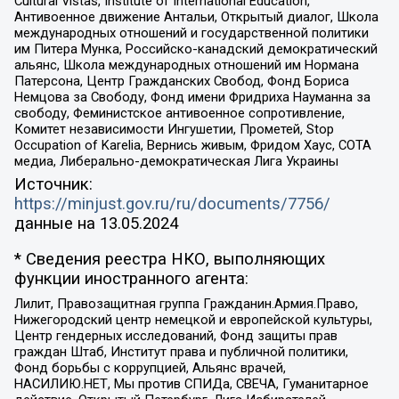
Cultural Vistas, Institute of International Education,
Антивоенное движение Антальи, Открытый диалог, Школа
международных отношений и государственной политики
им Питера Мунка, Российско-канадский демократический
альянс, Школа международных отношений им Нормана
Патерсона, Центр Гражданских Свобод, Фонд Бориса
Немцова за Свободу, Фонд имени Фридриха Науманна за
свободу, Феминистское антивоенное сопротивление,
Комитет независимости Ингушетии, Прометей, Stop
Occupation of Karelia, Вернись живым, Фридом Хаус, СОТА
медиа, Либерально-демократическая Лига Украины
Источник:
https://minjust.gov.ru/ru/documents/7756/
данные на
13.05.2024
* Сведения реестра НКО, выполняющих
функции иностранного агента:
Лилит, Правозащитная группа Гражданин.Армия.Право,
Нижегородский центр немецкой и европейской культуры,
Центр гендерных исследований, Фонд защиты прав
граждан Штаб, Институт права и публичной политики,
Фонд борьбы с коррупцией, Альянс врачей,
НАСИЛИЮ.НЕТ, Мы против СПИДа, СВЕЧА, Гуманитарное