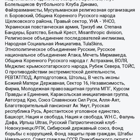
Болельщиков Футбольного Клуба Динамо,
Файзрахманисты, Мусульманская религиозная организация
п. Боровский, Община Коренного Русского народа
Щелковского района, Правый сектор, УНА - УНСО,
Украинская повстанческая армия, Тризуб им. Степана
Бандеры, Братство, Белый Крест, Misanthropic division,
Религиозное объединение последователей инглиизма,
Народная Социальная Инициатива, TulaSkins,
Этнополитическое объединение Русские, Русское
национальное объединение Атака, Мечеть Мирмамеда,
Община Коренного Русского народа г. Астрахани, ВОЛЯ,
Меджлис крымскотатарского народа, Рубеж Севера, ТОЙС,
О противодействии экстремистской деятельности,
РЕВТАТПОД, Артподготовка, Штольц, В честь иконы
Божией Матери Державная, Сектор 16, Независимость,
Фирма, Молодежная правозащитная группа МПГ, Курсом
Правды и Единения, Каракольская инициативная группа,
Автоград Крю, Союз Славянских Сил Руси, Алля-Аят,
Благотворительный пансионат Ак Умут, Русская
республика Русь, Арестантское уголовное единство,
Башкорт, Нация и свобода, Нация и свобода, W.H.С., Фалунь
Дафа, Иртыш Ultras, Русский Патриотический клуб-
Новокузнецк/РПК, Сибирский державный союз, Фонд
борьбы с коррупцией, Фонд защиты прав граждан, Штабы
Навального, Совет граждан СССР Прикубанского округа г.