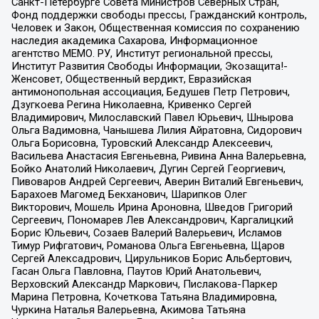
Санкт-Петербурге Совета Министров Северных Стран,
Фонд поддержки свободы прессы, Гражданский контроль,
Человек и Закон, Общественная комиссия по сохранению
наследия академика Сахарова, Информационное
агентство МЕМО. РУ, Институт региональной прессы,
Институт Развития Свободы Информации, Экозащита!-
Женсовет, Общественный вердикт, Евразийская
антимонопольная ассоциация, Бедушев Петр Петрович,
Дзугкоева Регина Николаевна, Кривенко Сергей
Владимирович, Милославский Павел Юрьевич, Шнырова
Ольга Вадимовна, Чанышева Лилия Айратовна, Сидорович
Ольга Борисовна, Туровский Александр Алексеевич,
Васильева Анастасия Евгеньевна, Ривина Анна Валерьевна,
Бойко Анатолий Николаевич, Дугин Сергей Георгиевич,
Пивоваров Андрей Сергеевич, Аверин Виталий Евгеньевич,
Барахоев Магомед Бекханович, Шарипков Олег
Викторович, Мошель Ирина Ароновна, Шведов Григорий
Сергеевич, Пономарев Лев Александрович, Каргалицкий
Борис Юльевич, Созаев Валерий Валерьевич, Исламов
Тимур Рифгатович, Романова Ольга Евгеньевна, Щаров
Сергей Алексадрович, Цирульников Борис Альбертович,
Гасан Ольга Павловна, Паутов Юрий Анатольевич,
Верховский Александр Маркович, Пислакова-Паркер
Марина Петровна, Кочеткова Татьяна Владимировна,
Чуркина Наталья Валерьевна, Акимова Татьяна