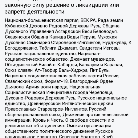
законную силу решение о ликвидации или
запрете деятельности:
Национал-большевистская партия, ВЕК РА, Рада земли
Кубанской Духовно Родовой Державы Русь, Община
Духовного Управления Асгардской Веси Беловодья,
Славянская Община Капища Веды Перуна, Мужская
Духовная Семинария Староверов-Инглингов, Нурджулар, К
Богодержавию, Таблиги Джамаат, Свидетели Иеговы,
Русское национальное единство, Национал-
социалистическое общество, Джамаат мувахидов,
Объединенный Вилайат Кабарды, Балкарии и Карачая,
Союз славян, Ат-Такфир Валь-Хиджра, Пит Буль,
Национал-социалистическая рабочая партия России,
Славянский союз, Формат-18, Благородный Орден
Дьявола, Армия воли народа, Национальная
Социалистическая Инициатива города Череповца,
Духовно-Родовая Держава Русь, Русское национальное
единство, Древнерусской Инглистической церкви
Православных Староверов-Инглингов, Русский
общенациональный союз, Движение против нелегальной
иммиграции, Кровь и Честь, О свободе совести и о
религиозных объединениях, Омская организация
общественного политического движения Русское
национальное единство, Северное Братство, Клуб