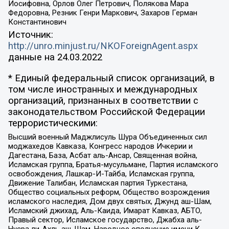
Иосифовна, Орлов Олег Петрович, Полякова Мара
Федоровна, Резник Генри Маркович, Захаров Герман
Константинович
Источник:
http://unro.minjust.ru/NKOForeignAgent.aspx
данные на
24.03.2022
* Единый федеральный список организаций, в
том числе иностранных и международных
организаций, признанных в соответствии с
законодательством Российской Федерации
террористическими:
Высший военный Маджлисуль Шура Объединенных сил
моджахедов Кавказа, Конгресс народов Ичкерии и
Дагестана, База, Асбат аль-Ансар, Священная война,
Исламская группа, Братья-мусульмане, Партия исламского
освобождения, Лашкар-И-Тайба, Исламская группа,
Движение Талибан, Исламская партия Туркестана,
Общество социальных реформ, Общество возрождения
исламского наследия, Дом двух святых, Джунд аш-Шам,
Исламский джихад, Аль-Каида, Имарат Кавказ, АБТО,
Правый сектор, Исламское государство, Джабха аль-