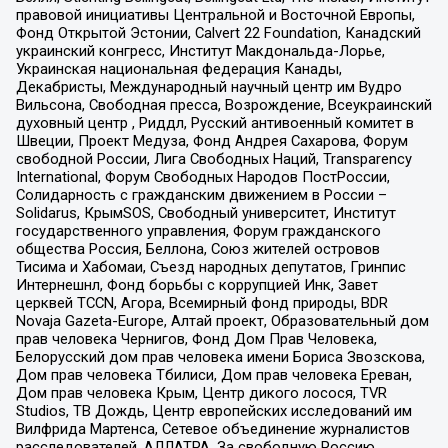
правовой инициативы Центральной и Восточной Европы,
Фонд Открытой Эстонии, Calvert 22 Foundation, Канадский
украинский конгресс, Институт Макдональда-Лорье,
Украинская национальная федерация Канады,
Декабристы, Международный научный центр им Вудро
Вильсона, Свободная пресса, Возрождение, Всеукраинский
духовный центр , Риддл, Русский антивоенный комитет в
Швеции, Проект Медуза, Фонд Андрея Сахарова, Форум
свободной России, Лига Свободных Наций, Transparеncy
International, Форум Свободных Народов ПостРоссии,
Солидарность с гражданским движением в России –
Solidarus, КрымSOS, Свободный университет, Институт
государственного управления, Форум гражданского
общества Россия, Беллона, Союз жителей островов
Тисима и Хабомаи, Съезд народных депутатов, Гринпис
Интернешнл, Фонд борьбы с коррупцией Инк, Завет
церквей TCCN, Агора, Всемирный фонд природы, BDR
Novaja Gazeta-Europe, Алтай проект, Образовательный дом
прав человека Чернигов, Фонд Дом Прав Человека,
Белорусский дом прав человека имени Бориса Звозскова,
Дом прав человека Тбилиси, Дом прав человека Ереван,
Дом прав человека Крым, Центр дикого лосося, TVR
Studios, ТВ Дождь, Центр европейских исследований им
Вилфрида Мартенса, Сетевое объединение журналистов
расследователей, АЛЛАТРА, За свободную Россию,