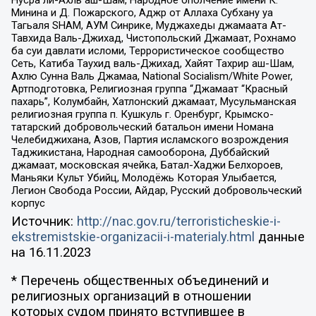
Нусра ли-Ахль аш-Шам, Народное ополчение имени К.
Минина и Д. Пожарского, Аджр от Аллаха Субхану уа
Тагьаля SHAM, АУМ Синрике, Муджахеды джамаата Ат-
Тавхида Валь-Джихад, Чистопольский Джамаат, Рохнамо
ба суи давлати исломи, Террористическое сообщество
Сеть, Катиба Таухид валь-Джихад, Хайят Тахрир аш-Шам,
Ахлю Сунна Валь Джамаа, National Socialism/White Power,
Артподготовка, Религиозная группа “Джамаат “Красный
пахарь”, Колумбайн, Хатлонский джамаат, Мусульманская
религиозная группа п. Кушкуль г. Оренбург, Крымско-
татарский добровольческий батальон имени Номана
Челебиджихана, Азов, Партия исламского возрождения
Таджикистана, Народная самооборона, Дуббайский
джамаат, московская ячейка, Батал-Хаджи Белхороев,
Маньяки Культ Убийц, Молодёжь Которая Улыбается,
Легион Свобода России, Айдар, Русский добровольческий
корпус
Источник:
http://nac.gov.ru/terroristicheskie-i-
ekstremistskie-organizacii-i-materialy.html
данные
на
16.11.2023
* Перечень общественных объединений и
религиозных организаций в отношении
которых судом принято вступившее в