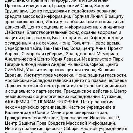
действие, Открытый Петербург, Лига Избирателей,
Правовая инициатива, Гражданский Союз, Хасдей
Ерушалаим, Центр поддержки и содействия развитию
средств массовой информации, Горячая Линия, В защиту
прав заключенных, Институт глобализации и социальных
движений, Центр социально-информационных инициатив
Действие, Благотворительный фонд охраны здоровья и
защиты прав граждан, Благотворительный фонд помощи
осужденным и их семьям, Фонд Тольятти, Новое время,
Серебряная тайга, Так-Так-Так, Сова, центр Анна, Проект
Апрель, Самарская губерния, Эра здоровья, Мемориал,
Аналитический Центр Юрия Левады, Издательство Парк
Гагарина, Фонд имени Андрея Рылькова, Сфера, Центр
СИБАЛЬТ, Уральская правозащитная группа, Женщины
Евразии, Институт прав человека, Фонд защиты гласности,
Российский исследовательский центр по правам человека,
Дальневосточный центр развития гражданских инициатив
и социального партнерства, Гражданское действие, Центр
независимых социологических исследований, Сутяжник,
АКАДЕМИЯ ПО ПРАВАМ ЧЕЛОВЕКА, Центр развития
некоммерческих организаций, Частное учреждение в
Калининграде Совета Министров северных стран,
Гражданское содействие, Трансперенси Интернешнл-Р,
Центр Защиты Прав Средств Массовой Информации,
Институт развития прессы - Сибирь, Частное учреждение в