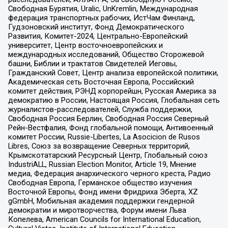
Свободная Бурятия, Uralic, UnKremlin, Международная
федерация транспортных рабочих, ИстЧам Финланд,
Гудзоновский институт, Фонд Демократического
Развития, Комитет-2024, Центрально-Европейский
университет, Центр восточноевропейских и
международных исследований, Общество Сторожевой
башни, Библии и трактатов Свидетелей Иеговы,
Гражданский Совет, Центр анализа европейской политики,
Академическая сеть Восточная Европа, Российский
комитет действия, РЭНД корпорейшн, Русская Америка за
демократию в России, Настоящая Россия, Глобальная сеть
журналистов-расследователей, Служба поддержки,
Свободная Россия Берлин, Свободная Россия Северный
Рейн-Вестфалия, Фонд глобальной помощи, Антивоенный
комитет России, Russie-Libertes, La Asocicion de Rusos
Libres, Союз за возвращение Северных территорий,
Крымскотатарский Ресурсный Центр, Глобальный союз
IndustriALL, Russian Election Monitor, Article 19, Мнение
медиа, Федерация анархического черного креста, Радио
Свободная Европа, Германское общество изучения
Восточной Европы, Фонд имени Фридриха Эберта, XZ
gGmbH, Мобильная академия поддержки гендерной
демократии и миротворчества, Форум имени Льва
Копелева, American Councils for International Education,