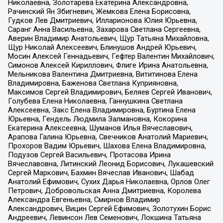
Николаевна, Золотарева Екатерина Александровна,
Рачинский Ян Збигневич, Жемкова Елена Борисовна,
Гудков Лев Дмитриевич, Илларионова Юлия Юрьевна,
Саранг Анна Васильевна, Захарова Светлана Сергеевна,
Аверин Владимир Анатольевич, Щур Татьяна Михайловна,
Щур Николай Алексеевич, Блинушов Андрей Юрьевич,
Мосин Алексей Геннадьевич, Гефтер Валентин Михайлович,
Симонов Алексей Кириллович, Флиге Ирина Анатольевна,
Мельникова Валентина Дмитриевна, Вититинова Елена
Владимировна, Баженова Светлана Куприяновна,
Максимов Сергей Владимирович, Беляев Сергей Иванович,
Голубева Елена Николаевна, Ганнушкина Светлана
Алексеевна, Закс Елена Владимировна, Буртина Елена
Юрьевна, Гендель Людмила Залмановна, Кокорина
Екатерина Алексеевна, Шуманов Илья Вячеславович,
Арапова Галина Юрьевна, Свечников Анатолий Мариевич,
Прохоров Вадим Юрьевич, Шахова Елена Владимировна,
Подузов Сергей Васильевич, Протасова Ирина
Вячеславовна, Литинский Леонид Борисович, Лукашевский
Сергей Маркович, Бахмин Вячеслав Иванович, Шабад
Анатолий Ефимович, Сухих Дарья Николаевна, Орлов Олег
Петрович, Добровольская Анна Дмитриевна, Королева
Александра Евгеньевна, Смирнов Владимир
Александрович, Вицин Сергей Ефимович, Золотухин Борис
Андреевич, Левинсон Лев Семенович, Локшина Татьяна