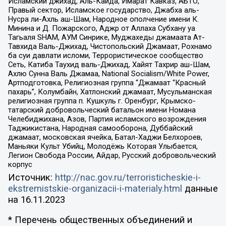
Исламский джихад, Аль-Каида, Имарат Кавказ, АБТО,
Правый сектор, Исламское государство, Джабха аль-
Нусра ли-Ахль аш-Шам, Народное ополчение имени К.
Минина и Д. Пожарского, Аджр от Аллаха Субхану уа
Тагьаля SHAM, АУМ Синрике, Муджахеды джамаата Ат-
Тавхида Валь-Джихад, Чистопольский Джамаат, Рохнамо
ба суи давлати исломи, Террористическое сообщество
Сеть, Катиба Таухид валь-Джихад, Хайят Тахрир аш-Шам,
Ахлю Сунна Валь Джамаа, National Socialism/White Power,
Артподготовка, Религиозная группа “Джамаат “Красный
пахарь”, Колумбайн, Хатлонский джамаат, Мусульманская
религиозная группа п. Кушкуль г. Оренбург, Крымско-
татарский добровольческий батальон имени Номана
Челебиджихана, Азов, Партия исламского возрождения
Таджикистана, Народная самооборона, Дуббайский
джамаат, московская ячейка, Батал-Хаджи Белхороев,
Маньяки Культ Убийц, Молодёжь Которая Улыбается,
Легион Свобода России, Айдар, Русский добровольческий
корпус
Источник:
http://nac.gov.ru/terroristicheskie-i-
ekstremistskie-organizacii-i-materialy.html
данные
на
16.11.2023
* Перечень общественных объединений и