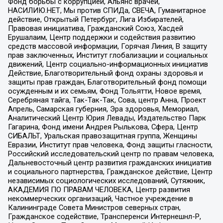
Фонд борьбы с коррупцией, Альянс врачей,
НАСИЛИЮ.НЕТ, Мы против СПИДа, СВЕЧА, Гуманитарное
действие, Открытый Петербург, Лига Избирателей,
Правовая инициатива, Гражданский Союз, Хасдей
Ерушалаим, Центр поддержки и содействия развитию
средств массовой информации, Горячая Линия, В защиту
прав заключенных, Институт глобализации и социальных
движений, Центр социально-информационных инициатив
Действие, Благотворительный фонд охраны здоровья и
защиты прав граждан, Благотворительный фонд помощи
осужденным и их семьям, Фонд Тольятти, Новое время,
Серебряная тайга, Так-Так-Так, Сова, центр Анна, Проект
Апрель, Самарская губерния, Эра здоровья, Мемориал,
Аналитический Центр Юрия Левады, Издательство Парк
Гагарина, Фонд имени Андрея Рылькова, Сфера, Центр
СИБАЛЬТ, Уральская правозащитная группа, Женщины
Евразии, Институт прав человека, Фонд защиты гласности,
Российский исследовательский центр по правам человека,
Дальневосточный центр развития гражданских инициатив
и социального партнерства, Гражданское действие, Центр
независимых социологических исследований, Сутяжник,
АКАДЕМИЯ ПО ПРАВАМ ЧЕЛОВЕКА, Центр развития
некоммерческих организаций, Частное учреждение в
Калининграде Совета Министров северных стран,
Гражданское содействие, Трансперенси Интернешнл-Р,