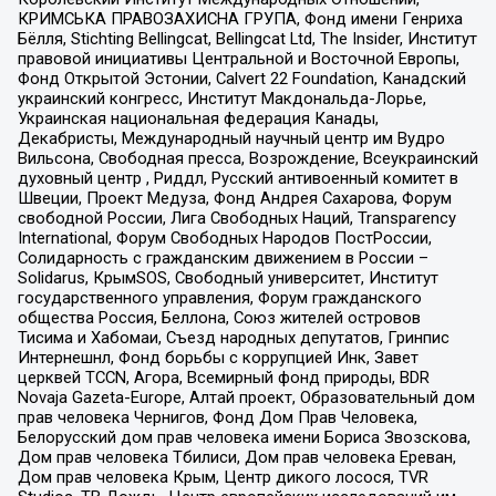
КРИМСЬКА ПРАВОЗАХИСНА ГРУПА, Фонд имени Генриха
Бёлля, Stichting Bellingcat, Bellingcat Ltd, The Insider, Институт
правовой инициативы Центральной и Восточной Европы,
Фонд Открытой Эстонии, Calvert 22 Foundation, Канадский
украинский конгресс, Институт Макдональда-Лорье,
Украинская национальная федерация Канады,
Декабристы, Международный научный центр им Вудро
Вильсона, Свободная пресса, Возрождение, Всеукраинский
духовный центр , Риддл, Русский антивоенный комитет в
Швеции, Проект Медуза, Фонд Андрея Сахарова, Форум
свободной России, Лига Свободных Наций, Transparеncy
International, Форум Свободных Народов ПостРоссии,
Солидарность с гражданским движением в России –
Solidarus, КрымSOS, Свободный университет, Институт
государственного управления, Форум гражданского
общества Россия, Беллона, Союз жителей островов
Тисима и Хабомаи, Съезд народных депутатов, Гринпис
Интернешнл, Фонд борьбы с коррупцией Инк, Завет
церквей TCCN, Агора, Всемирный фонд природы, BDR
Novaja Gazeta-Europe, Алтай проект, Образовательный дом
прав человека Чернигов, Фонд Дом Прав Человека,
Белорусский дом прав человека имени Бориса Звозскова,
Дом прав человека Тбилиси, Дом прав человека Ереван,
Дом прав человека Крым, Центр дикого лосося, TVR