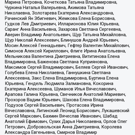
Марина Петровна, Кочеткова Татьяна Владимировна,
Чуркина Наталья Валерьевна, Акимова Татьяна
Николаевна, Золотарева Екатерина Александровна,
Рачинский Ян Збигневич, Жемкова Елена Борисовна,
Гудков Лев Дмитриевич, Илларионова Юлия Юрьевна,
Саранг Анна Васильевна, Захарова Светлана Сергеевна,
Аверин Владимир Анатольевич, Щур Татьяна Михайловна,
Щур Николай Алексеевич, Блинушов Андрей Юрьевич,
Мосин Алексей Геннадьевич, Гефтер Валентин Михайлович,
Симонов Алексей Кириллович, Флиге Ирина Анатольевна,
Мельникова Валентина Дмитриевна, Вититинова Елена
Владимировна, Баженова Светлана Куприяновна,
Максимов Сергей Владимирович, Беляев Сергей Иванович,
Голубева Елена Николаевна, Ганнушкина Светлана
Алексеевна, Закс Елена Владимировна, Буртина Елена
Юрьевна, Гендель Людмила Залмановна, Кокорина
Екатерина Алексеевна, Шуманов Илья Вячеславович,
Арапова Галина Юрьевна, Свечников Анатолий Мариевич,
Прохоров Вадим Юрьевич, Шахова Елена Владимировна,
Подузов Сергей Васильевич, Протасова Ирина
Вячеславовна, Литинский Леонид Борисович, Лукашевский
Сергей Маркович, Бахмин Вячеслав Иванович, Шабад
Анатолий Ефимович, Сухих Дарья Николаевна, Орлов Олег
Петрович, Добровольская Анна Дмитриевна, Королева
Александра Евгеньевна, Смирнов Владимир