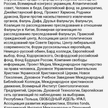
Россия, Всемирный конгресс украинцев, Атлантический
совет, Человек в беде, Европейский фонд за демократию,
Джеймстаунский фонд, Прожект Хармони, Родники
дракона, Врачи против насильственного извлечения
органов, Фалунь Дафа, Друзья Фалуньгун, Фалуньгун,
Коалиция по расследованию преследования в отношении
Фалуньгун в Китае, Всемирная организация по
расследованию преследований Фалуньгун, Пражский
гражданский центр, Ассоциация школ политических
исследований при Совете Европы, Центр либеральной
современности, Форум русскоязычных европейцев,
Немецко-русский обмен, Бард колледж, Европейский
выбор, Фонд Ходорковского, Оксфордский российский
фонд, Фонд Будущее России, Компания свободы
информации, Проект Медиа, Международное партнерство
за права человека, Духовное Управление Евангельских
Христиан Украинской Христианской Церкви, Новое
Поколение, Духовное Учебное Заведение Международный
Библейский Колледж, Международное христианское
движение, Всемирный Институт Саентологических
Предприятий, Церковь Духовной Технологии, Европейская
сеть организаций по наблюдению за выборами,
Республика Польша, СВОБОДНЫЙ ИДЕЛЬ-УРАЛ,
Ассоциация развития журналистики, IStories fonds,
Королевский Институт Международных Отношений,