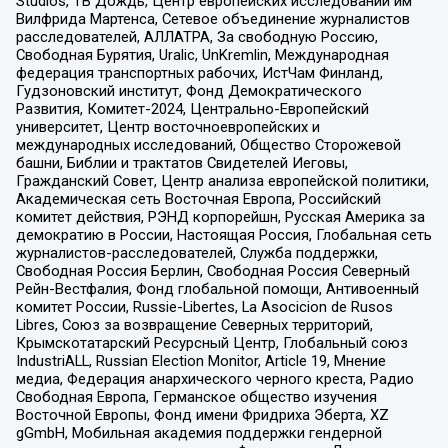
Studios, ТВ Дождь, Центр европейских исследований им
Вилфрида Мартенса, Сетевое объединение журналистов
расследователей, АЛЛАТРА, За свободную Россию,
Свободная Бурятия, Uralic, UnKremlin, Международная
федерация транспортных рабочих, ИстЧам Финланд,
Гудзоновский институт, Фонд Демократического
Развития, Комитет-2024, Центрально-Европейский
университет, Центр восточноевропейских и
международных исследований, Общество Сторожевой
башни, Библии и трактатов Свидетелей Иеговы,
Гражданский Совет, Центр анализа европейской политики,
Академическая сеть Восточная Европа, Российский
комитет действия, РЭНД корпорейшн, Русская Америка за
демократию в России, Настоящая Россия, Глобальная сеть
журналистов-расследователей, Служба поддержки,
Свободная Россия Берлин, Свободная Россия Северный
Рейн-Вестфалия, Фонд глобальной помощи, Антивоенный
комитет России, Russie-Libertes, La Asocicion de Rusos
Libres, Союз за возвращение Северных территорий,
Крымскотатарский Ресурсный Центр, Глобальный союз
IndustriALL, Russian Election Monitor, Article 19, Мнение
медиа, Федерация анархического черного креста, Радио
Свободная Европа, Германское общество изучения
Восточной Европы, Фонд имени Фридриха Эберта, XZ
gGmbH, Мобильная академия поддержки гендерной