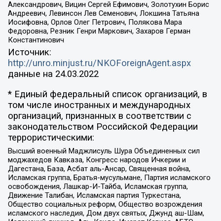
Александрович, Вицин Сергей Ефимович, Золотухин Борис
Андреевич, Левинсон Лев Семенович, Локшина Татьяна
Иосифовна, Орлов Олег Петрович, Полякова Мара
Федоровна, Резник Генри Маркович, Захаров Герман
Константинович
Источник:
http://unro.minjust.ru/NKOForeignAgent.aspx
данные на
24.03.2022
* Единый федеральный список организаций, в
том числе иностранных и международных
организаций, признанных в соответствии с
законодательством Российской Федерации
террористическими:
Высший военный Маджлисуль Шура Объединенных сил
моджахедов Кавказа, Конгресс народов Ичкерии и
Дагестана, База, Асбат аль-Ансар, Священная война,
Исламская группа, Братья-мусульмане, Партия исламского
освобождения, Лашкар-И-Тайба, Исламская группа,
Движение Талибан, Исламская партия Туркестана,
Общество социальных реформ, Общество возрождения
исламского наследия, Дом двух святых, Джунд аш-Шам,