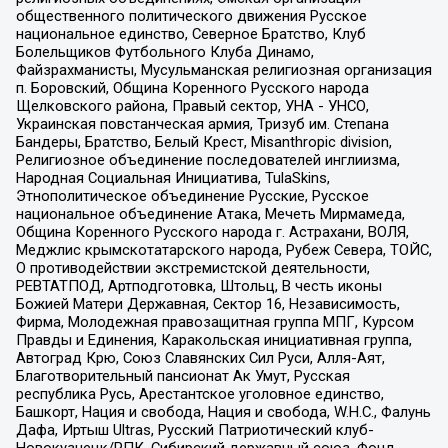
общественного политического движения Русское
национальное единство, Северное Братство, Клуб
Болельщиков Футбольного Клуба Динамо,
Файзрахманисты, Мусульманская религиозная организация
п. Боровский, Община Коренного Русского народа
Щелковского района, Правый сектор, УНА - УНСО,
Украинская повстанческая армия, Тризуб им. Степана
Бандеры, Братство, Белый Крест, Misanthropic division,
Религиозное объединение последователей инглиизма,
Народная Социальная Инициатива, TulaSkins,
Этнополитическое объединение Русские, Русское
национальное объединение Атака, Мечеть Мирмамеда,
Община Коренного Русского народа г. Астрахани, ВОЛЯ,
Меджлис крымскотатарского народа, Рубеж Севера, ТОЙС,
О противодействии экстремистской деятельности,
РЕВТАТПОД, Артподготовка, Штольц, В честь иконы
Божией Матери Державная, Сектор 16, Независимость,
Фирма, Молодежная правозащитная группа МПГ, Курсом
Правды и Единения, Каракольская инициативная группа,
Автоград Крю, Союз Славянских Сил Руси, Алля-Аят,
Благотворительный пансионат Ак Умут, Русская
республика Русь, Арестантское уголовное единство,
Башкорт, Нация и свобода, Нация и свобода, W.H.С., Фалунь
Дафа, Иртыш Ultras, Русский Патриотический клуб-
Новокузнецк/РПК, Сибирский державный союз, Фонд