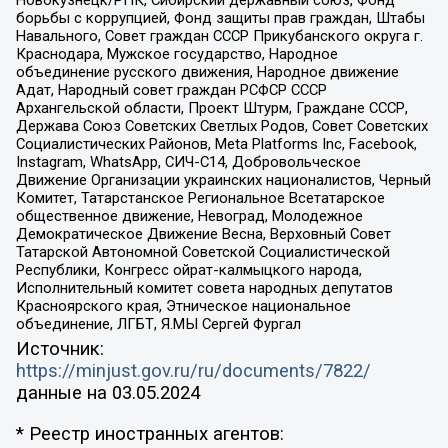
борьбы с коррупцией, Фонд защиты прав граждан, Штабы
Навального, Совет граждан СССР Прикубанского округа г.
Краснодара, Мужское государство, Народное
объединение русского движения, Народное движение
Адат, Народный совет граждан РСФСР СССР
Архангельской области, Проект Штурм, Граждане СССР,
Держава Союз Советских Светлых Родов, Совет Советских
Социалистических Районов, Meta Platforms Inc, Facebook,
Instagram, WhatsApp, СИЧ-С14, Добровольческое
Движение Организации украинских националистов, Черный
Комитет, Татарстанское Региональное Всетатарское
общественное движение, Невоград, Молодежное
Демократическое Движение Весна, Верховный Совет
Татарской Автономной Советской Социалистической
Республики, Конгресс ойрат-калмыцкого народа,
Исполнительный комитет совета народных депутатов
Красноярского края, Этническое национальное
объединение, ЛГБТ, Я.МЫ Сергей Фургал
Источник:
https://minjust.gov.ru/ru/documents/7822/
данные на
03.05.2024
* Реестр иностранных агентов: