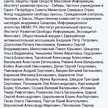
Центр Защиты Прав Средств Массовой Информации,
Институт развития прессы - Сибирь, Частное учреждение в
Санкт-Петербурге Совета Министров Северных Стран,
Фонд поддержки свободы прессы, Гражданский контроль,
Человек и Закон, Общественная комиссия по сохранению
наследия академика Сахарова, Информационное
агентство МЕМО. РУ, Институт региональной прессы,
Институт Развития Свободы Информации, Экозащита!-
Женсовет, Общественный вердикт, Евразийская
антимонопольная ассоциация, Бедушев Петр Петрович,
Дзугкоева Регина Николаевна, Кривенко Сергей
Владимирович, Милославский Павел Юрьевич, Шнырова
Ольга Вадимовна, Чанышева Лилия Айратовна, Сидорович
Ольга Борисовна, Туровский Александр Алексеевич,
Васильева Анастасия Евгеньевна, Ривина Анна Валерьевна,
Бойко Анатолий Николаевич, Дугин Сергей Георгиевич,
Пивоваров Андрей Сергеевич, Аверин Виталий Евгеньевич,
Барахоев Магомед Бекханович, Шарипков Олег
Викторович, Мошель Ирина Ароновна, Шведов Григорий
Сергеевич, Пономарев Лев Александрович, Каргалицкий
Борис Юльевич, Созаев Валерий Валерьевич, Исламов
Тимур Рифгатович, Романова Ольга Евгеньевна, Щаров
Сергей Алексадрович, Цирульников Борис Альбертович,
Гасан Ольга Павловна, Паутов Юрий Анатольевич,
Верховский Александр Маркович, Пислакова-Паркер