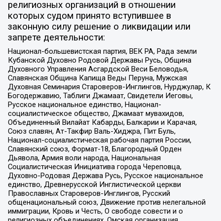
религиозных организаций в отношении
которых судом принято вступившее в
законную силу решение о ликвидации или
запрете деятельности:
Национал-большевистская партия, ВЕК РА, Рада земли
Кубанской Духовно Родовой Державы Русь, Община
Духовного Управления Асгардской Веси Беловодья,
Славянская Община Капища Веды Перуна, Мужская
Духовная Семинария Староверов-Инглингов, Нурджулар, К
Богодержавию, Таблиги Джамаат, Свидетели Иеговы,
Русское национальное единство, Национал-
социалистическое общество, Джамаат мувахидов,
Объединенный Вилайат Кабарды, Балкарии и Карачая,
Союз славян, Ат-Такфир Валь-Хиджра, Пит Буль,
Национал-социалистическая рабочая партия России,
Славянский союз, Формат-18, Благородный Орден
Дьявола, Армия воли народа, Национальная
Социалистическая Инициатива города Череповца,
Духовно-Родовая Держава Русь, Русское национальное
единство, Древнерусской Инглистической церкви
Православных Староверов-Инглингов, Русский
общенациональный союз, Движение против нелегальной
иммиграции, Кровь и Честь, О свободе совести и о
религиозных объединениях, Омская организация