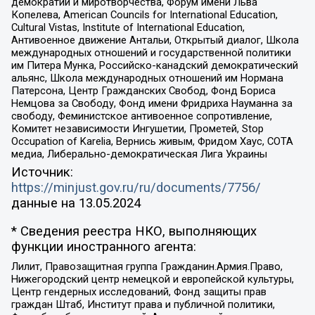
демократии и миротворчества, Форум имени Льва
Копелева, American Councils for International Education,
Cultural Vistas, Institute of International Education,
Антивоенное движение Антальи, Открытый диалог, Школа
международных отношений и государственной политики
им Питера Мунка, Российско-канадский демократический
альянс, Школа международных отношений им Нормана
Патерсона, Центр Гражданских Свобод, Фонд Бориса
Немцова за Свободу, Фонд имени Фридриха Науманна за
свободу, Феминистское антивоенное сопротивление,
Комитет независимости Ингушетии, Прометей, Stop
Occupation of Karelia, Вернись живым, Фридом Хаус, СОТА
медиа, Либерально-демократическая Лига Украины
Источник:
https://minjust.gov.ru/ru/documents/7756/
данные на
13.05.2024
* Сведения реестра НКО, выполняющих
функции иностранного агента:
Лилит, Правозащитная группа Гражданин.Армия.Право,
Нижегородский центр немецкой и европейской культуры,
Центр гендерных исследований, Фонд защиты прав
граждан Штаб, Институт права и публичной политики,