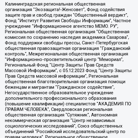
Калининградская региональная общественная организация "Экозащита!-Женсовет", Фонд содействия защите прав и свобод граждан "Общественный вердикт", Фонд "Институт Развития Свободы Информации", Частное учреждение "Информационное агентство МЕМО. РУ", Региональная общественная организация "Общественная комиссия по сохранению наследия академика Сахарова", Фонд поддержки свободы прессы, Санкт-Петербургская общественная правозащитная организация "Гражданский контроль", Межрегиональная общественная организация "Информационно-просветительский центр "Мемориал", Региональный Фонд "Центр Защиты Прав Средств Массовой Информации", с 05.12.2023 Фонд "Центр Защиты Прав Средств массовой информации", Региональная общественная благотворительная организация помощи беженцам и мигрантам "Гражданское содействие", Негосударственное образовательное учреждение дополнительного профессионального образования (повышение квалификации) специалистов "АКАДЕМИЯ ПО ПРАВАМ ЧЕЛОВЕКА", Свердловская региональная общественная организация "Сутяжник", Автономная некоммерческая организация "Центр независимых социологических исследований", Союз общественных объединений "Российский исследовательский центр по правам человека", Региональное общественное учреждение научно-информационный центр "МЕМОРИАЛ", Некоммерческая организация "Фонд защиты гласности", Автономная некоммерческая организация "Институт прав человека", Городская общественная организация "Екатеринбургское общество "МЕМОРИАЛ", Городская общественная организация "Рязанское историко-просветительское и правозащитное общество "Мемориал" (Рязанский Мемориал), Челябинский региональный орган общественной самодеятельности – женское общественное объединение "Женщины Евразии", Челябинский региональный орган общественной самодеятельности "Уральская правозащитная группа", Фонд содействия защите здоровья и социальной справедливости имени Андрея Рылькова, Автономная Некоммерческая Организация "Аналитический Центр Юрия Левады", Автономная некоммерческая организация социальной поддержки населения "Проект Апрель", Региональная общественная организация помощи женщинам и детям, находящимся в кризисной ситуации "Информационно-методический центр "Анна", Фонд содействия развитию массовых коммуникаций и правовому просвещению "Так-так-Так", Фонд содействия устойчивому развитию "Серебряная тайга", Свердловский региональный общественный фонд социальных проектов "Новое время", "Idel.Реалии", Кавказ.Реалии, Крым.Реалии, Телеканал Настоящее Время, Татаро-башкирская служба Радио Свобода (Azatliq Radiosi), Радио Свободная Европа/Радио Свобода (PCE/PC), "Сибирь.Реалии", "Фактограф", Благотворительный фонд помощи осужденным и их семьям, Автономная некоммерческая организация "Институт глобализации и социальных движений", Фонд "В защиту прав заключенных", Частное учреждение "Центр поддержки и содействия развитию средств массовой информации", Пензенский региональный общественный благотворительный фонд "Гражданский союз", "Север.Реалии", Некоммерческая организация Фонд "Правовая инициатива", Общество с ограниченной ответственностью "Радио Свободная Европа/Радио Свобода", Чешское информационное агентство "MEDIUM-ORIENT", Красноярская региональная общественная организация "Мы против СПИДа", Камалягин Денис Николаевич, Маркелов Сергей Евгеньевич, Пономарев Лев Александрович, Савицкая Людмила Алексеевна, Автономная некоммерческая организация "Центр по работе с проблемой насилия "НАСИЛИЮ.НЕТ", Межрегиональный профессиональный союз работников здравоохранения "Альянс врачей", Юридическое лицо, зарегистрированное в Латвийской Республике, SIA "Medusa Project" (регистрационный номер 40103797863, дата регистрации 10.06.2014), Некоммерческая организация "Фонд по борьбе с коррупцией", Автономная некоммерческая организация "Институт права и публичной политики", Баданин Роман Сергеевич, Гликин Максим Александрович, Железнова Мария Михайловна, Лукьянова Юлия Сергеевна, Маетная Елизавета Витальевна, Маняхин Петр Борисович, Чуракова Ольга Владимировна, Ярош Юлия Петровна, Юридическое лицо "The Insider SIA", зарегистрированное в Риге, Латвийская Республика (дата регистрации 26.06.2015), являющееся администратором доменного имени интернет-издания "The Insider SIA", https://theins.ru, Постернак Алексей Евгеньевич, Рубин Михаил Аркадьевич, Анин Роман Александрович, Юридическое лицо Istories fonds, зарегистрированное в Латвийской Республике (регистрационный номер 50008295751, дата регистрации 24.02.2020), Великовский Дмитрий Александрович, Долинина Ирина Николаевна, Мароховская Алеся Алексеевна, Шлейнов Роман Юрьевич, Шмагун Олеся Валентиновна, Общество с ограниченной ответственностью "Альтаир 2021", Общество с ограниченной ответственностью "Вега 2021", Общество с ограниченной ответственностью "Главный редактор 2021", Общество с ограниченной ответственностью "Ромашки монолит", Важенков Артем Валерьевич, Ивановская областная общественная организация "Центр гендерных исследований", Гурман Юрий Альбертович, Медиапроект "ОВД-Инфо", Егоров Владимир Владимирович, Жилинский Владимир Александрович, Общество с ограниченной ответственностью "ЗП", Иванова София Юрьевна, Карезина Инна Павловна, Кильтау Екатерина Викторовна, Петров Алексей Викторович, Пискунов Сергей Евгеньевич, Смирнов Сергей Сергеевич, Тихонов Михаил Сергеевич, Общество с ограниченной ответственностью "ЖУРНАЛИСТ-ИНОСТРАННЫЙ АГЕНТ", Арапова Галина Юрьевна, Вольтская Татьяна Анатольевна, Американская компания "Mason G.E.S. Anonymous Foundation" (США), являющаяся владельцем интернет-издания https://mnews.world/, Компания "Stichting Bellingcat", зарегистрированная в Нидерландах (дата регистрации 11.07.2018), Захаров Андрей Вячеславович, Клепиковская Екатерина Дмитриевна, Общество с ограниченной ответственностью "МЕМО", Перл Роман Александрович, Симонов Евгений Алексеевич, Соловьева Елена Анатольевна, Сотников Даниил Владимирович, Сурначева Елизавета Дмитриевна, Автономная некоммерческая организация по защите прав человека и информированию населения "Якутия – Наше Мнение", Общество с ограниченной ответственностью "Москоу диджитал медиа", с 26.01.2023 Общество с ограниченной ответственностью "Чайка Белые сады", Ветошкина Валерия Валерьевна, Заговора Максим Александрович, Межрегиональное общественное движение "Российская ЛГБТ - сеть", Оленичев Максим Владимирович, Павлов Иван Юрьевич, Скворцова Елена Сергеевна, Общество с ограниченной ответственностью "Как бы инагент", Кочетков Игорь Викторович, Общество с ограниченной ответственностью "Честные выборы", Еланчик Олег Александрович, Общество с ограниченной ответственностью "Нобелевский призыв", Гималова Регина Эмилевна, Григорьев Андрей Валерьевич, Григорьева Алина Александровна, Ассоциация по содействию защите прав призывников, альтернативнослужащих и военнослужащих "Правозащитная группа "Гражданин.Армия.Право", Хисамова Регина Фаритовна, Автономная некоммерческая организация по реализации социально-правовых программ "Лилит", Дальневосточное общественное движение "Маяк", Санкт-Петербургская ЛГБТ-инициативная группа "Выход", Инициативная группа ЛГБТ+ "Реверс", Алексеев Андрей Викторович, Бекбулатова Таисия Львовна, Беляев Иван Михайлович, Владыкина Елена Сергеевна, Гельман Марат Александрович, Никульшина Вероника Юрьевна, Толоконникова Надежда Андреевна, Шендерович Виктор Анатольевич, Общество с ограниченной ответственностью "Данное сообщение", Общество с ограниченной ответственностью Издательский дом "Новая глава", Айнбиндер Александра Александровна, Московский комьюнити-центр для ЛГБТ+инициатив, Благотворительный фонд развития филантропии, Deutsche Welle (Германия, Kurt-Schumacher-Strasse 3, 53113 Bonn), Борзунова Мария Михайловна, Воробьев Виктор Викторович, Голубева Анна Львовна, Константинова Алла Михайловна, Малкова Ирина Владимировна, Мурадов Мурад Абдулгалимович, Осетинская Елизавета Николаевна, Понасенков Евгений Николаевич, Ганапольский Матвей Юрьевич, Киселев Евгений Алексеевич, Борухович Ирина Григорьевна, Дремин Иван Тимофеевич, Дубровский Дмитрий Викторович, Красноярская региональная общественная организация поддержки и развития альтернативных образовательных технологий и межкультурных коммуникаций "ИНТЕРРА", Маяковская Екатерина Алексеевна, Фейгин Марк Захарович, Филимонов Андрей Викторович, Дзугкоева Регина Николаевна, Доброхотов Роман Александрович, Дудь Юрий Александрович, Елкин Сергей Владимирович, Кругликов Кирилл Игоревич, Сабунаева Мария Леонидовна, Семенов Алексей Владимирович, Шаинян Карен Багратович, Шульман Екатерина Михайловна, Асафьев Артур Валерьевич, Вахштайн Виктор Семенович, Венедиктов Алексей Алексеевич, Лушникова Екатерина Евгеньевна, Волков Леонид Михайлович, Невзоров Александр Глебович, Пархоменко Сергей Борисович, Сироткин Ярослав Николаевич, Кара-Мурза Владимир Владимирович, Баранова Наталья Владимировна, Гозман Леонид Яковлевич, Кагарлицкий Борис Юльевич, Климарев Михаил Валерьевич, Милов Владимир Станиславович, Автономная некоммерческая организация Краснодарский центр современного искусства "Типография", Моргенштерн Алишер Тагирович, Соболь Любовь Эдуардовна, Общество с ограниченной ответственностью "ЛИЗА НОРМ", Каспаров Гарри Кимович, Ходорковский Михаил Борисович, Общество с ограниченной ответственностью "Апрельские тезисы", Данилович Ирина Брониславовна, Кашин Олег Владимирович, Петров Николай Владимирович, Пивоваров Алексей Владимирович, Соколов Михаил Владимирович, Цветкова Юлия Владимировна, Чичваркин Евгений Александрович, Комитет против пыток/Команда против пыток, Общество с ограниченной ответственностью "Первый научный", Общество с ограниченной ответственностью "Вертолет и ко", Белоцерковская Вероника Борисовна, Кац Максим Евгеньевич, Лазарева Татьяна Юрьевна, Шаведдинов Руслан Табризович, Яшин Илья Валерьевич, Общество с ограниченной ответственностью "Иноагент ААВ", Алешковский Дмитрий Петрович, Альбац Евгения Марковна, Быков Дмитрий Львович, Галямина Юлия Евгеньевна, Лойко Сергей Леонидович, Мартынов Кирилл Константинович, Медведев Сергей Александрович, Крашенинников Федор Геннадиевич, Гордеева Катерина Вл