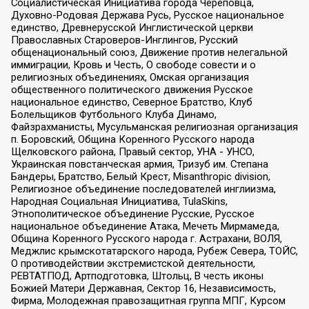
Социалистическая Инициатива города Череповца,
Духовно-Родовая Держава Русь, Русское национальное
единство, Древнерусской Инглистической церкви
Православных Староверов-Инглингов, Русский
общенациональный союз, Движение против нелегальной
иммиграции, Кровь и Честь, О свободе совести и о
религиозных объединениях, Омская организация
общественного политического движения Русское
национальное единство, Северное Братство, Клуб
Болельщиков Футбольного Клуба Динамо,
Файзрахманисты, Мусульманская религиозная организация
п. Боровский, Община Коренного Русского народа
Щелковского района, Правый сектор, УНА - УНСО,
Украинская повстанческая армия, Тризуб им. Степана
Бандеры, Братство, Белый Крест, Misanthropic division,
Религиозное объединение последователей инглиизма,
Народная Социальная Инициатива, TulaSkins,
Этнополитическое объединение Русские, Русское
национальное объединение Атака, Мечеть Мирмамеда,
Община Коренного Русского народа г. Астрахани, ВОЛЯ,
Меджлис крымскотатарского народа, Рубеж Севера, ТОЙС,
О противодействии экстремистской деятельности,
РЕВТАТПОД, Артподготовка, Штольц, В честь иконы
Божией Матери Державная, Сектор 16, Независимость,
Фирма, Молодежная правозащитная группа МПГ, Курсом