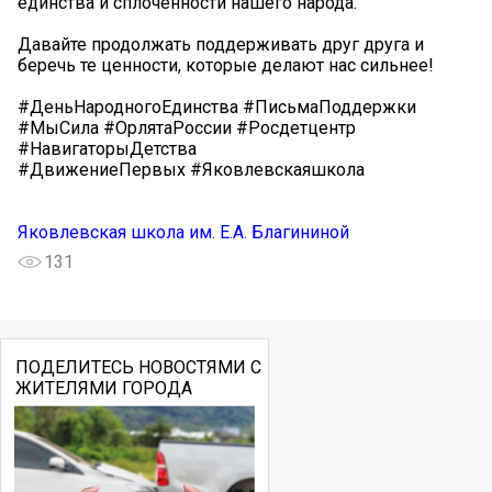
единства и сплоченности нашего народа.
Давайте продолжать поддерживать друг друга и
беречь те ценности, которые делают нас сильнее!
#ДеньНародногоЕдинства #ПисьмаПоддержки
#МыСила #ОрлятаРоссии #Росдетцентр
#НавигаторыДетства
#ДвижениеПервых #Яковлевскаяшкола
Яковлевская школа им. Е.А. Благининой
131
ПОДЕЛИТЕСЬ НОВОСТЯМИ С
ЖИТЕЛЯМИ ГОРОДА