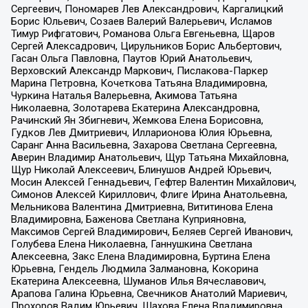
Сергеевич, Пономарев Лев Александрович, Каргалицкий
Борис Юльевич, Созаев Валерий Валерьевич, Исламов
Тимур Рифгатович, Романова Ольга Евгеньевна, Щаров
Сергей Алексадрович, Цирульников Борис Альбертович,
Гасан Ольга Павловна, Паутов Юрий Анатольевич,
Верховский Александр Маркович, Пислакова-Паркер
Марина Петровна, Кочеткова Татьяна Владимировна,
Чуркина Наталья Валерьевна, Акимова Татьяна
Николаевна, Золотарева Екатерина Александровна,
Рачинский Ян Збигневич, Жемкова Елена Борисовна,
Гудков Лев Дмитриевич, Илларионова Юлия Юрьевна,
Саранг Анна Васильевна, Захарова Светлана Сергеевна,
Аверин Владимир Анатольевич, Щур Татьяна Михайловна,
Щур Николай Алексеевич, Блинушов Андрей Юрьевич,
Мосин Алексей Геннадьевич, Гефтер Валентин Михайлович,
Симонов Алексей Кириллович, Флиге Ирина Анатольевна,
Мельникова Валентина Дмитриевна, Вититинова Елена
Владимировна, Баженова Светлана Куприяновна,
Максимов Сергей Владимирович, Беляев Сергей Иванович,
Голубева Елена Николаевна, Ганнушкина Светлана
Алексеевна, Закс Елена Владимировна, Буртина Елена
Юрьевна, Гендель Людмила Залмановна, Кокорина
Екатерина Алексеевна, Шуманов Илья Вячеславович,
Арапова Галина Юрьевна, Свечников Анатолий Мариевич,
Прохоров Вадим Юрьевич, Шахова Елена Владимировна,