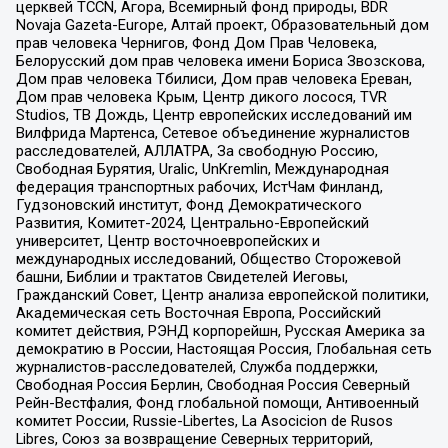
церквей TCCN, Агора, Всемирный фонд природы, BDR
Novaja Gazeta-Europe, Алтай проект, Образовательный дом
прав человека Чернигов, Фонд Дом Прав Человека,
Белорусский дом прав человека имени Бориса Звозскова,
Дом прав человека Тбилиси, Дом прав человека Ереван,
Дом прав человека Крым, Центр дикого лосося, TVR
Studios, ТВ Дождь, Центр европейских исследований им
Вилфрида Мартенса, Сетевое объединение журналистов
расследователей, АЛЛАТРА, За свободную Россию,
Свободная Бурятия, Uralic, UnKremlin, Международная
федерация транспортных рабочих, ИстЧам Финланд,
Гудзоновский институт, Фонд Демократического
Развития, Комитет-2024, Центрально-Европейский
университет, Центр восточноевропейских и
международных исследований, Общество Сторожевой
башни, Библии и трактатов Свидетелей Иеговы,
Гражданский Совет, Центр анализа европейской политики,
Академическая сеть Восточная Европа, Российский
комитет действия, РЭНД корпорейшн, Русская Америка за
демократию в России, Настоящая Россия, Глобальная сеть
журналистов-расследователей, Служба поддержки,
Свободная Россия Берлин, Свободная Россия Северный
Рейн-Вестфалия, Фонд глобальной помощи, Антивоенный
комитет России, Russie-Libertes, La Asocicion de Rusos
Libres, Союз за возвращение Северных территорий,