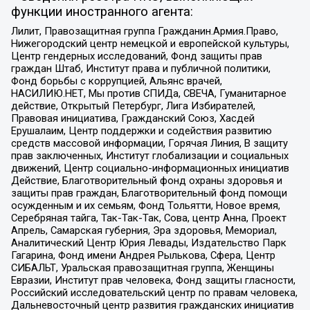
функции иностранного агента:
Лилит, Правозащитная группа Гражданин.Армия.Право,
Нижегородский центр немецкой и европейской культуры,
Центр гендерных исследований, Фонд защиты прав
граждан Штаб, Институт права и публичной политики,
Фонд борьбы с коррупцией, Альянс врачей,
НАСИЛИЮ.НЕТ, Мы против СПИДа, СВЕЧА, Гуманитарное
действие, Открытый Петербург, Лига Избирателей,
Правовая инициатива, Гражданский Союз, Хасдей
Ерушалаим, Центр поддержки и содействия развитию
средств массовой информации, Горячая Линия, В защиту
прав заключенных, Институт глобализации и социальных
движений, Центр социально-информационных инициатив
Действие, Благотворительный фонд охраны здоровья и
защиты прав граждан, Благотворительный фонд помощи
осужденным и их семьям, Фонд Тольятти, Новое время,
Серебряная тайга, Так-Так-Так, Сова, центр Анна, Проект
Апрель, Самарская губерния, Эра здоровья, Мемориал,
Аналитический Центр Юрия Левады, Издательство Парк
Гагарина, Фонд имени Андрея Рылькова, Сфера, Центр
СИБАЛЬТ, Уральская правозащитная группа, Женщины
Евразии, Институт прав человека, Фонд защиты гласности,
Российский исследовательский центр по правам человека,
Дальневосточный центр развития гражданских инициатив