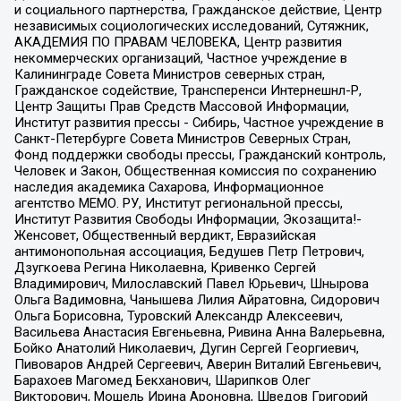
и социального партнерства, Гражданское действие, Центр
независимых социологических исследований, Сутяжник,
АКАДЕМИЯ ПО ПРАВАМ ЧЕЛОВЕКА, Центр развития
некоммерческих организаций, Частное учреждение в
Калининграде Совета Министров северных стран,
Гражданское содействие, Трансперенси Интернешнл-Р,
Центр Защиты Прав Средств Массовой Информации,
Институт развития прессы - Сибирь, Частное учреждение в
Санкт-Петербурге Совета Министров Северных Стран,
Фонд поддержки свободы прессы, Гражданский контроль,
Человек и Закон, Общественная комиссия по сохранению
наследия академика Сахарова, Информационное
агентство МЕМО. РУ, Институт региональной прессы,
Институт Развития Свободы Информации, Экозащита!-
Женсовет, Общественный вердикт, Евразийская
антимонопольная ассоциация, Бедушев Петр Петрович,
Дзугкоева Регина Николаевна, Кривенко Сергей
Владимирович, Милославский Павел Юрьевич, Шнырова
Ольга Вадимовна, Чанышева Лилия Айратовна, Сидорович
Ольга Борисовна, Туровский Александр Алексеевич,
Васильева Анастасия Евгеньевна, Ривина Анна Валерьевна,
Бойко Анатолий Николаевич, Дугин Сергей Георгиевич,
Пивоваров Андрей Сергеевич, Аверин Виталий Евгеньевич,
Барахоев Магомед Бекханович, Шарипков Олег
Викторович, Мошель Ирина Ароновна, Шведов Григорий