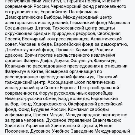
Республиканский Институт, Открытая Россия, Институт
современной России, Черноморский фонд регионального
сотрудничества, Европейская Платформа за
Демократические Выборы, Международный центр
электоральных исследований, Германский фонд Маршалла
Соединенных Штатов, Тихоокеанский центр защиты
окружающей среды и природных ресурсов, Свободная
Россия, Всемирный конгресс украинцев, Атлантический
совет, Человек в беде, Европейский фонд за демократию,
Джеймстаунский фонд, Прожект Хармони, Родники
дракона, Врачи против насильственного извлечения
органов, Фалунь Дафа, Друзья Фалуньгун, Фалуньгун,
Коалиция по расследованию преследования в отношении
Фалуньгун в Китае, Всемирная организация по
расследованию преследований Фалуньгун, Пражский
гражданский центр, Ассоциация школ политических
исследований при Совете Европы, Центр либеральной
современности, Форум русскоязычных европейцев,
Немецко-русский обмен, Бард колледж, Европейский
выбор, Фонд Ходорковского, Оксфордский российский
фонд, Фонд Будущее России, Компания свободы
информации, Проект Медиа, Международное партнерство
за права человека, Духовное Управление Евангельских
Христиан Украинской Христианской Церкви, Новое
Поколение, Духовное Учебное Заведение Международный