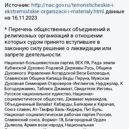
Источник:
http://nac.gov.ru/terroristicheskie-i-
ekstremistskie-organizacii-i-materialy.html
данные
на
16.11.2023
* Перечень общественных объединений и
религиозных организаций в отношении
которых судом принято вступившее в
законную силу решение о ликвидации или
запрете деятельности:
Национал-большевистская партия, ВЕК РА, Рада земли
Кубанской Духовно Родовой Державы Русь, Община
Духовного Управления Асгардской Веси Беловодья,
Славянская Община Капища Веды Перуна, Мужская
Духовная Семинария Староверов-Инглингов, Нурджулар, К
Богодержавию, Таблиги Джамаат, Свидетели Иеговы,
Русское национальное единство, Национал-
социалистическое общество, Джамаат мувахидов,
Объединенный Вилайат Кабарды, Балкарии и Карачая,
Союз славян, Ат-Такфир Валь-Хиджра, Пит Буль,
Национал-социалистическая рабочая партия России,
Славянский союз, Формат-18, Благородный Орден
Дьявола, Армия воли народа, Национальная