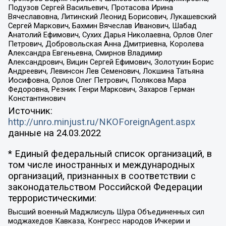
Подузов Сергей Васильевич, Протасова Ирина
Вячеславовна, Литинский Леонид Борисович, Лукашевский
Сергей Маркович, Бахмин Вячеслав Иванович, Шабад
Анатолий Ефимович, Сухих Дарья Николаевна, Орлов Олег
Петрович, Добровольская Анна Дмитриевна, Королева
Александра Евгеньевна, Смирнов Владимир
Александрович, Вицин Сергей Ефимович, Золотухин Борис
Андреевич, Левинсон Лев Семенович, Локшина Татьяна
Иосифовна, Орлов Олег Петрович, Полякова Мара
Федоровна, Резник Генри Маркович, Захаров Герман
Константинович
Источник:
http://unro.minjust.ru/NKOForeignAgent.aspx
данные на
24.03.2022
* Единый федеральный список организаций, в
том числе иностранных и международных
организаций, признанных в соответствии с
законодательством Российской Федерации
террористическими:
Высший военный Маджлисуль Шура Объединенных сил
моджахедов Кавказа, Конгресс народов Ичкерии и