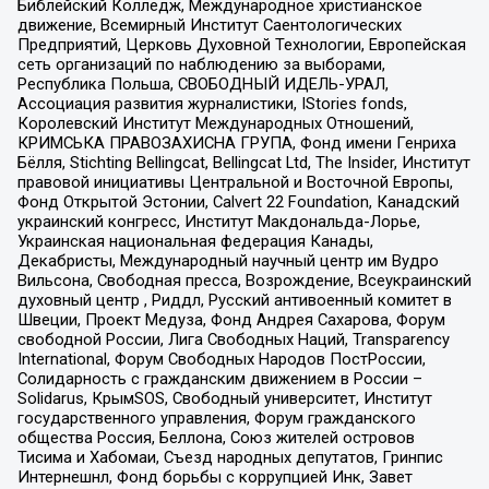
Библейский Колледж, Международное христианское
движение, Всемирный Институт Саентологических
Предприятий, Церковь Духовной Технологии, Европейская
сеть организаций по наблюдению за выборами,
Республика Польша, СВОБОДНЫЙ ИДЕЛЬ-УРАЛ,
Ассоциация развития журналистики, IStories fonds,
Королевский Институт Международных Отношений,
КРИМСЬКА ПРАВОЗАХИСНА ГРУПА, Фонд имени Генриха
Бёлля, Stichting Bellingcat, Bellingcat Ltd, The Insider, Институт
правовой инициативы Центральной и Восточной Европы,
Фонд Открытой Эстонии, Calvert 22 Foundation, Канадский
украинский конгресс, Институт Макдональда-Лорье,
Украинская национальная федерация Канады,
Декабристы, Международный научный центр им Вудро
Вильсона, Свободная пресса, Возрождение, Всеукраинский
духовный центр , Риддл, Русский антивоенный комитет в
Швеции, Проект Медуза, Фонд Андрея Сахарова, Форум
свободной России, Лига Свободных Наций, Transparеncy
International, Форум Свободных Народов ПостРоссии,
Солидарность с гражданским движением в России –
Solidarus, КрымSOS, Свободный университет, Институт
государственного управления, Форум гражданского
общества Россия, Беллона, Союз жителей островов
Тисима и Хабомаи, Съезд народных депутатов, Гринпис
Интернешнл, Фонд борьбы с коррупцией Инк, Завет