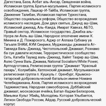
Дагестана, База, Асбат аль-Ансар, Священная война,
Исламская группа, Братья-мусульмане, Партия исламского
освобождения, Лашкар-И-Тайба, Исламская группа,
Движение Талибан, Исламская партия Туркестана,
Общество социальных реформ, Общество возрождения
исламского наследия, Дом двух святых, Джунд аш-Шам,
Исламский джихад, Аль-Каида, Имарат Кавказ, АБТО,
Правый сектор, Исламское государство, Джабха аль-
Нусра ли-Ахль аш-Шам, Народное ополчение имени К.
Минина и Д. Пожарского, Аджр от Аллаха Субхану уа
Тагьаля SHAM, АУМ Синрике, Муджахеды джамаата Ат-
Тавхида Валь-Джихад, Чистопольский Джамаат, Рохнамо
ба суи давлати исломи, Террористическое сообщество
Сеть, Катиба Таухид валь-Джихад, Хайят Тахрир аш-Шам,
Ахлю Сунна Валь Джамаа, National Socialism/White Power,
Артподготовка, Религиозная группа “Джамаат “Красный
пахарь”, Колумбайн, Хатлонский джамаат, Мусульманская
религиозная группа п. Кушкуль г. Оренбург, Крымско-
татарский добровольческий батальон имени Номана
Челебиджихана, Азов, Партия исламского возрождения
Таджикистана, Народная самооборона, Дуббайский
джамаат, московская ячейка, Батал-Хаджи Белхороев,
Маньяки Культ Убийц, Молодёжь Которая Улыбается,
Легион Свобода России, Айдар, Русский добровольческий
корпус