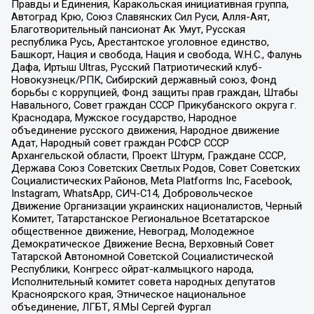
Правды и Единения, Каракольская инициативная группа,
Автоград Крю, Союз Славянских Сил Руси, Алля-Аят,
Благотворительный пансионат Ак Умут, Русская
республика Русь, Арестантское уголовное единство,
Башкорт, Нация и свобода, Нация и свобода, W.H.С., Фалунь
Дафа, Иртыш Ultras, Русский Патриотический клуб-
Новокузнецк/РПК, Сибирский державный союз, Фонд
борьбы с коррупцией, Фонд защиты прав граждан, Штабы
Навального, Совет граждан СССР Прикубанского округа г.
Краснодара, Мужское государство, Народное
объединение русского движения, Народное движение
Адат, Народный совет граждан РСФСР СССР
Архангельской области, Проект Штурм, Граждане СССР,
Держава Союз Советских Светлых Родов, Совет Советских
Социалистических Районов, Meta Platforms Inc, Facebook,
Instagram, WhatsApp, СИЧ-С14, Добровольческое
Движение Организации украинских националистов, Черный
Комитет, Татарстанское Региональное Всетатарское
общественное движение, Невоград, Молодежное
Демократическое Движение Весна, Верховный Совет
Татарской Автономной Советской Социалистической
Республики, Конгресс ойрат-калмыцкого народа,
Исполнительный комитет совета народных депутатов
Красноярского края, Этническое национальное
объединение, ЛГБТ, Я.МЫ Сергей Фургал