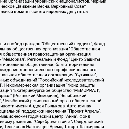
ение Организации украинских националистов, Черный
ическое Движение Весна, Верховный Совет
ельный комитет совета народных депутатов
ции социально-правовых программ "Лилит", Дальневосточное общественное движение "Маяк", Санкт-Петербургская ЛГБТ-инициативная группа "Выход", Инициативная группа ЛГБТ+ "Реверс", Алексеев Андрей Викторович, Бекбулатова Таисия Львовна, Беляев Иван Михайлович, Владыкина Елена Сергеевна, Гельман Марат Александрович, Никульшина Вероника Юрьевна, Толоконникова Надежда Андреевна, Шендерович Виктор Анатольевич, Общество с ограниченной ответственностью "Данное сообщение", Общество с ограниченной ответственностью Издательский дом "Новая глава", Айнбиндер Александра Александровна, Московский комьюнити-центр для ЛГБТ+инициатив, Благотворительный фонд развития филантропии, Deutsche Welle (Германия, Kurt-Schumacher-Strasse 3, 53113 Bonn), Борзунова Мария Михайловна, Воробьев Виктор Викторович, Голубева Анна Львовна, Константинова Алла Михайловна, Малкова Ирина Владимировна, Мурадов Мурад Абдулгалимович, Осетинская Елизавета Николаевна, Понасенков Евгений Николаевич, Ганапольский Матвей Юрьевич, Киселев Евгений Алексеевич, Борухович Ирина Григорьевна, Дремин Иван Тимофеевич, Дубровский Дмитрий Викторович, Красноярская региональная общественная организация поддержки и развития альтернативных образовательных технологий и межкультурных коммуникаций "ИНТЕРРА", Маяковская Екатерина Алексеевна, Фейгин Марк Захарович, Филимонов Андрей Викторович, Дзугкоева Регина Николаевна, Доброхотов Роман Александрович, Дудь Юрий Александрович, Елкин Сергей Владимирович, Кругликов Кирилл Игоревич, Сабунаева Мария Леонидовна, Семенов Алексей Владимирович, Шаинян Карен Багратович, Шульман Екатерина Михайловна, Асафьев Артур Валерьевич, Вахштайн Виктор Семенович, Венедиктов Алексей Алексеевич, Лушникова Екатерина Евгеньевна, Волков Леонид Михайлович, Невзоров Александр Глебович, Пархоменко Сергей Борисович, Сироткин Ярослав Николаевич, Кара-Мурза Владимир Владимирович, Баранова Наталья Владимировна, Гозман Леонид Яковлевич, Кагарлицкий Борис Юльевич, Климарев Михаил Валерьевич, Милов Владимир Станиславович, Автономная некоммерческая организация Краснодарский центр современного искусства "Типография", Моргенштерн Алишер Тагирович, Соболь Любовь Эдуардовна, Общество с ограниченной ответственностью "ЛИЗА НОРМ", Каспаров Гарри Кимович, Ходорковский Михаил Борисович, Общество с ограниченной ответственностью "Апрельские тезисы", Данилович Ирина Брониславовна, Кашин Олег Владимирович, Петров Николай Владимирович, Пивоваров Алексей Владимирович, Соколов Михаил Владимирович, Цветкова Юлия Владимировна, Чичваркин Евгений Александрович, Комитет против пыток/Команда против пыток, Общество с ограниченной ответственностью "Первый научный", Общество с ограниченной ответственностью "Вертолет и ко", Белоцерковская Вероника Борисовна, Кац Максим Евгеньевич, Лазарева Татьяна Юрьевна, Шаведдинов Руслан Табризович, Яшин Илья Валерьевич, Общество с ограниченной ответственностью "Иноагент ААВ", Алешковский Дмитрий Петрович, Альбац Евгения Марковна, Быков Дмитрий Львович, Галямина Юлия Евгеньевна, Лойко Сергей Леонидович, Мартынов Кирилл Константинович, Медведев Сергей Александрович, Крашенинников Федор Геннадиевич, Гордеева Катерина Вл