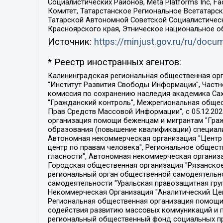
Социалистических Районов, Meta Platforms Inc, 
Комитет, Татарстанское Региональное Всетатар
Татарской Автономной Советской Социалистическ
Красноярского края, Этническое национальное о
Источник:
https://minjust.gov.ru/ru/doc
* Реестр иностранных агентов:
Калининградская региональная общественная организация "Экозащита!-Женсовет", Фонд содействия защите прав и свобод граждан "Общественный вердикт", Фонд "Институт Развития Свободы Информации", Частное учреждение "Информационное агентство МЕМО. РУ", Региональная общественная организация "Общественная комиссия по сохранению наследия академика Сахарова", Фонд поддержки свободы прессы, Санкт-Петербургская общественная правозащитная организация "Гражданский контроль", Межрегиональная общественная организация "Информационно-просветительский центр "Мемориал", Региональный Фонд "Центр Защиты Прав Средств Массовой Информации", с 05.12.2023 Фонд "Центр Защиты Прав Средств массовой информации", Региональная общественная благотворительная организация помощи беженцам и мигрантам "Гражданское содействие", Негосударственное образовательное учреждение дополнительного профессионального образования (повышение квалификации) специалистов "АКАДЕМИЯ ПО ПРАВАМ ЧЕЛОВЕКА", Свердловская региональная общественная организация "Сутяжник", Автономная некоммерческая организация "Центр независимых социологических исследований", Союз общественных объединений "Российский исследовательский центр по правам человека", Региональное общественное учреждение научно-информационный центр "МЕМОРИАЛ", Некоммерческая организация "Фонд защиты гласности", Автономная некоммерческая организация "Институт прав человека", Городская общественная организация "Екатеринбургское общество "МЕМОРИАЛ", Городская общественная организация "Рязанское историко-просветительское и правозащитное общество "Мемориал" (Рязанский Мемориал), Челябинский региональный орган общественной самодеятельности – женское общественное объединение "Женщины Евразии", Челябинский региональный орган общественной самодеятельности "Уральская правозащитная группа", Фонд содействия защите здоровья и социальной справедливости имени Андрея Рылькова, Автономная Некоммерческая Организация "Аналитический Центр Юрия Левады", Автономная некоммерческая организация социальной поддержки населения "Проект Апрель", Региональная общественная организация помощи женщинам и детям, находящимся в кризисной ситуации "Информационно-методический центр "Анна", Фонд содействия развитию массовых коммуникаций и правовому просвещению "Так-так-Так", Фонд содействия устойчивому развитию "Серебряная тайга", Свердловский региональный общественный фонд социальных проектов "Новое время", "Idel.Реалии", Кавказ.Реалии, Крым.Реалии, Телеканал Настоящее Время, Татаро-башкирская служба Радио Свобода (Azatliq Radiosi), Радио Свободная Европа/Радио Свобода (PCE/PC), "Сибирь.Реалии", "Фактограф", Благотворительный фонд помощи осужденным и их семьям, Автономная некоммерческая организация "Институт глобализации и социальных движений", Фонд "В защиту прав заключенных", Частное учреждение "Центр поддержки и содействия развитию средств массовой информации", Пензенский региональный общественный благотворительный фонд "Гражданский союз", "Север.Реалии", Некоммерческая организация Фонд "Правовая инициатива", 