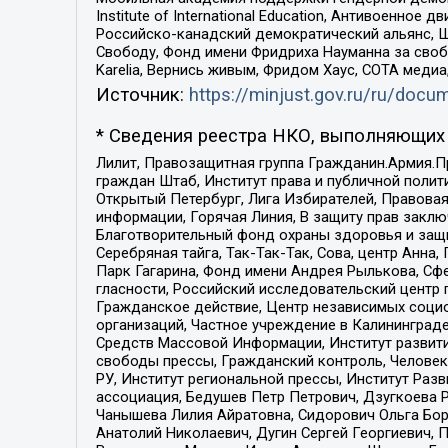
Institute of International Education, Антивоенн
Российско-канадский демократический альянс, 
Свободу, Фонд имени Фридриха Науманна за свобо
Karelia, Вернись живым, Фридом Хаус, СОТА меди
Источник:
https://minjust.gov.ru/ru/doc
* Сведения реестра НКО, выполняющих 
Лилит, Правозащитная группа Гражданин.Армия.П
граждан Штаб, Институт права и публичной поли
Открытый Петербург, Лига Избирателей, Правова
информации, Горячая Линия, В защиту прав закл
Благотворительный фонд охраны здоровья и защи
Серебряная тайга, Так-Так-Так, Сова, центр Анн
Парк Гагарина, Фонд имени Андрея Рылькова, Сф
гласности, Российский исследовательский центр 
Гражданское действие, Центр независимых соци
организаций, Частное учреждение в Калининград
Средств Массовой Информации, Институт развити
свободы прессы, Гражданский контроль, Человек
РУ, Институт региональной прессы, Институт Ра
ассоциация, Бедушев Петр Петрович, Дзугкоева 
Чанышева Лилия Айратовна, Сидорович Ольга Бори
Анатолий Николаевич, Дугин Сергей Георгиевич, 