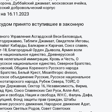
орона, Дуббайский джамаат, московская ячейка,
усский добровольческий корпус
 на
16.11.2023
судом принято вступившее в законную
вного Управления Асгардской Веси Беловодья,
годержавию, Таблиги Джамаат, Свидетели Иеговы,
айат Кабарды, Балкарии и Карачая, Союз славян,
т-18, Благородный Орден Дьявола, Армия воли
ое национальное единство, Древнерусской
 нелегальной иммиграции, Кровь и Честь, О
усское национальное единство, Северное Братство,
ровский, Община Коренного Русского народа
атство, Белый Крест, Misanthropic division,
еское объединение Русские, Русское национальное
котатарского народа, Рубеж Севера, ТОЙС, О
ри Державная, Сектор 16, Независимость, Фирма,
д Крю, Союз Славянских Сил Руси, Алля-Аят,
я и свобода, Нация и свобода, W.H.С., Фалунь Дафа,
рупцией, Фонд защиты прав граждан, Штабы
ение русского движения, Народное движение Адат,
етских Светлых Родов, Совет Советских