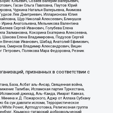
Борис Юльевич, Созаев Валерий Валерьевич,
тович, Гасан Ольга Павловна, Паутов Юрий
ровна, Чуркина Наталья Валерьевна, Акимова
 Гудков Лев Дмитриевич, Илларионова Юлия
ихайловна, Щур Николай Алексеевич, Блинушов
е Ирина Анатольевна, Мельникова Валентина
Беляев Сергей Иванович, Голубева Елена
ила Залмановна, Кокорина Екатерина Алексеевна,
, Шахова Елена Владимировна, Подузов Сергей
ин Вячеслав Иванович, Шабад Анатолий Ефимович,
вна, Смирнов Владимир Александрович, Вицин
ег Петрович, Полякова Мара Федоровна, Резник
ганизаций, признанных в соответствии с
на, База, Асбат аль-Ансар, Священная война,
ижение Талибан, Исламская партия Туркестана,
Исламский джихад, Аль-Каида, Имарат Кавказ,
 Минина и Д. Пожарского, Аджр от Аллаха Субхану
о ба суи давлати исломи, Террористическое
/White Power, Артподготовка, Религиозная группа
Оренбург, Крымско-татарский добровольческий