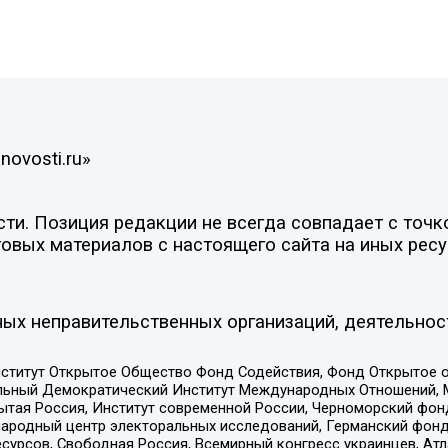
novosti.ru»
и. Позиция редакции не всегда совпадает с точко
овых материалов с настоящего сайта на иных ресу
ых неправительственных организаций, деятельнос
ститут Открытое Общество Фонд Содействия, Фонд Открытое 
альный Демократический Институт Международных Отношений,
тая Россия, Институт современной России, Черноморский фонд
родный центр электоральных исследований, Германский фонд
рсов, Свободная Россия, Всемирный конгресс украинцев, Атла