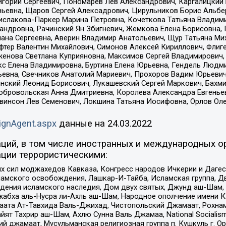
горий Сергеевич, Пономарев Лев Александрович, Каргалицкий 
ньевна, Щаров Сергей Алексадрович, Цирульников Борис Альбер
ислакова-Паркер Марина Петровна, Кочеткова Татьяна Владими
сандровна, Рачинский Ян Збигневич, Жемкова Елена Борисовна,
лана Сергеевна, Аверин Владимир Анатольевич, Щур Татьяна М
фтер Валентин Михайлович, Симонов Алексей Кириллович, Флиг
женова Светлана Куприяновна, Максимов Сергей Владимирович, 
кс Елена Владимировна, Буртина Елена Юрьевна, Гендель Людм
евна, Свечников Анатолий Мариевич, Прохоров Вадим Юрьевич
инский Леонид Борисович, Лукашевский Сергей Маркович, Бахм
Добровольская Анна Дмитриевна, Королева Александра Евгенье
евинсон Лев Семенович, Локшина Татьяна Иосифовна, Орлов Ол
ignAgent.aspx
данные на
24.03.2022
ций, в том числе иностранных и международных ор
ции террористическими:
ил моджахедов Кавказа, Конгресс народов Ичкерии и Дагеста
ламского освобождения, Лашкар-И-Тайба, Исламская группа, Дв
ения исламского наследия, Дом двух святых, Джунд аш-Шам, 
жабха аль-Нусра ли-Ахль аш-Шам, Народное ополчение имени К.
ата Ат-Тавхида Валь-Джихад, Чистопольский Джамаат, Рохнам
ят Тахрир аш-Шам, Ахлю Сунна Валь Джамаа, National Socialism
ий джамаат, Мусульманская религиозная группа п. Кушкуль г. 