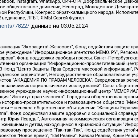
Facebook, Instagram, WhatsApp, СИЧ-С14, Добровольческое Движ
ское общественное движение, Невоград, Молодежное Демократ
ой Республики, Конгресс ойрат-калмыцкого народа, Исполнит
бъединение, ЛГБТ, Я.МЫ Сергей Фургал
uments/7822/
данные на
03.05.2024
Общество с ограниченной ответственностью "Радио Свободная Европа/Радио Свобода", Чешское информационное агентство "MEDIUM-ORIENT", Красноярская региональная общественная организация "Мы против СПИДа", Камалягин Денис Николаевич, Маркелов Сергей Евгеньевич, Пономарев Лев Александрович, Савицкая Людмила Алексеевна, Автономная некоммерческая организация "Центр по работе с проблемой насилия "НАСИЛИЮ.НЕТ", Межрегиональный профессиональный союз работников здравоохранения "Альянс врачей", Юридическое лицо, зарегистрированное в Латвийской Республике, SIA "Medusa Project" (регистрационный номер 40103797863, дата регистрации 10.06.2014), Некоммерческая организация "Фонд по борьбе с коррупцией", Автономная некоммерческая организация "Институт права и публичной политики", Баданин Роман Сергеевич, Гликин Максим Александрович, Железнова Мария Михайловна, Лукьянова Юлия Сергеевна, Маетная Елизавета Витальевна, Маняхин Петр Борисович, Чуракова Ольга Владимировна, Ярош Юлия Петровна, Юридическое лицо "The Insider SIA", зарегистрированное в Риге, Латвийская Республика (дата регистрации 26.06.2015), являющееся администратором доменного имени интернет-издания "The Insider SIA", https://theins.ru, Постернак Алексей Евгеньевич, Рубин Михаил Аркадьевич, Анин Роман Александрович, Юридическое лицо Istories fonds, зарегистрированное в Латвийской Республике (регистрационный номер 50008295751, дата регистрации 24.02.2020), Великовский Дмитрий Александрович, Долинина Ирина Николаевна, Мароховская Алеся Алексеевна, Шлейнов Роман Юрьевич, Шмагун Олеся Валентиновна, Общество с ограниченной ответственностью "Альтаир 2021", Общество с ограниченной ответственностью "Вега 2021", Общество с ограниченной ответственностью "Главный редактор 2021", Общество с ограниченной ответственностью "Ромашки монолит", Важенков Артем Валерьевич, Ивановская областная общественная организация "Центр гендерных исследований", Гурман Юрий Альбертович, Медиапроект "ОВД-Инфо", Егоров Владимир Владимирович, Жилинский Владимир Александрович, Общество с ограниченной ответственностью "ЗП", Иванова София Юрьевна, Карезина Инна Павловна, Кильтау Екатерина Викторовна, Петров Алексей Викторович, Пискунов Сергей Евгеньевич, Смирнов Сергей Сергеевич, Тихонов Михаил Сергеевич, Общество с ограниченной ответственностью "ЖУРНАЛИСТ-ИНОСТРАННЫЙ АГЕНТ", Арапова Галина Юрьевна, Вольтская Татьяна Анатольевна, Американская компания "Mason G.E.S. Anonymous Foundation" (США), являющаяся владельцем интернет-издания https://mnews.world/, Компания "Stichting Bellingcat", зарегистрированная в Нидерландах (дата регистрации 11.07.2018), Захаров Андрей Вячеславович, Клепиковская Екатерина Дмитриевна, Общество с ограниченной ответственностью "МЕМО", Перл Роман Александрович, Симонов Евгений Алексеевич, Соловьева Елена Анатольевна, Сотников Даниил Владимирович, Сурначева Елизавета Дмитриевна, Автономная некоммерческая организация по защите прав человека и информированию населения "Якутия – Наше Мнение", Общество с ограниченной ответственностью "Москоу диджитал медиа", с 26.01.2023 Общество с ограниченной ответственностью "Чайка Белые сады", Ветошкина Валерия Валерьевна, Заговора Максим Александрович, Межрегиональное общественное движение "Российская ЛГБТ - сеть", Оленичев Максим Владимирович, Павлов Иван Юрьевич, Скворцова Елена Сергеевна, Общество с ограниченной ответственностью "Как бы инагент", Кочетков Игорь Викторович, Общество с ограниченной ответственностью "Честные выборы", Еланчик Олег Александрович, Общество с ограниченной ответственностью "Нобелевский призыв", Гималова Регина Эмилевна, Григорьев Андрей Валерьевич, Григорьева Алина Александровна, Ассоциация по содействию защите прав призывников, альтернативнослужащих и военнослужащих "Правозащитная группа "Гражданин.Армия.Право", Хисамова Регина Фаритовна, Автономная некоммерческая организация по реализа