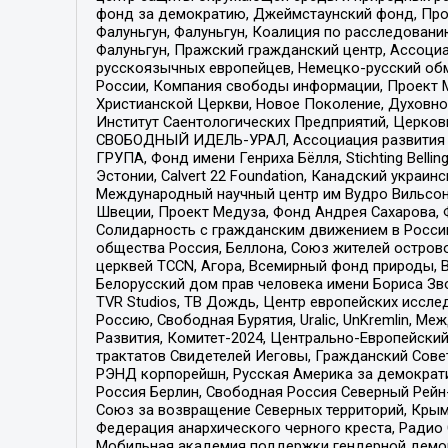
фонд за демократию, Джеймстаунский фонд, Прож
Фалуньгун, Фалуньгун, Коалиция по расследован
Фалуньгун, Пражский гражданский центр, Ассоци
русскоязычных европейцев, Немецко-русский об
России, Компания свободы информации, Проект М
Христианской Церкви, Новое Поколение, Духовн
Институт Саентологических Предприятий, Церков
СВОБОДНЫЙ ИДЕЛЬ-УРАЛ, Ассоциация развития ж
ГРУПА, Фонд имени Генриха Бёлля, Stichting Bellin
Эстонии, Calvert 22 Foundation, Канадский укра
Международный научный центр им Вудро Вильсона
Швеции, Проект Медуза, Фонд Андрея Сахарова, Ф
Солидарность с гражданским движением в России 
общества Россия, Беллона, Союз жителей острово
церквей TCCN, Агора, Всемирный фонд природы, B
Белорусский дом прав человека имени Бориса Зво
TVR Studios, ТВ Дождь, Центр европейских иссл
Россию, Свободная Бурятия, Uralic, UnKremlin, 
Развития, Комитет-2024, Центрально-Европейски
трактатов Свидетелей Иеговы, Гражданский Совет
РЭНД корпорейшн, Русская Америка за демократи
Россия Берлин, Свободная Россия Северный Рейн-В
Союз за возвращение Северных территорий, Крымско
Федерация анархического черного креста, Радио
Мобильная академия поддержки гендерной демократи