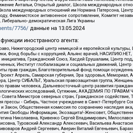
ое движение Антальи, Открытый диалог, Школа международных отн
Школа международных отношений им Нормана Патерсона, Центр
ду, Феминистское антивоенное сопротивление, Комитет независ
а, Либерально-демократическая Лига Украины
uments/7756/
данные на
13.05.2024
функции иностранного агента:
раво, Нижегородский центр немецкой и европейской культуры,
тики, Фонд борьбы с коррупцией, Альянс врачей, НАСИЛИЮ.НЕТ,
я инициатива, Гражданский Союз, Хасдей Ерушалаим, Центр по
юченных, Институт глобализации и социальных движений, Цент
ты прав граждан, Благотворительный фонд помощи осужденным
а, Проект Апрель, Самарская губерния, Эра здоровья, Мемориал
ера, Центр СИБАЛЬТ, Уральская правозащитная группа, Женщины
по правам человека, Дальневосточный центр развития гражданс
ологических исследований, Сутяжник, АКАДЕМИЯ ПО ПРАВАМ Ч
е Совета Министров северных стран, Гражданское содействие,
я прессы - Сибирь, Частное учреждение в Санкт-Петербурге С
 и Закон, Общественная комиссия по сохранению наследия ак
звития Свободы Информации, Экозащита!-Женсовет, Общественн
Регина Николаевна, Кривенко Сергей Владимирович, Милославс
совна, Туровский Александр Алексеевич, Васильева Анастасия
Пивоваров Андрей Сергеевич, Аверин Виталий Евгеньевич, Бара