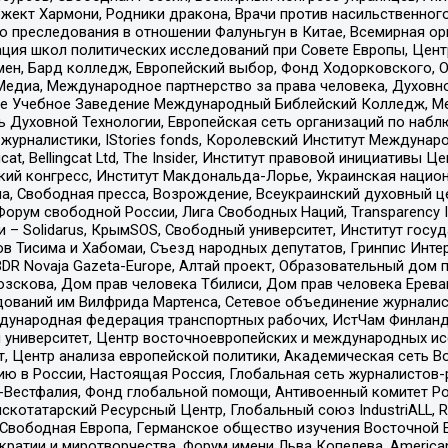
ект Хармони, Родники дракона, Врачи против насильственного
ию преследования в отношении Фалуньгун в Китае, Всемирная о
ация школ политических исследований при Совете Европы, Цен
мен, Бард колледж, Европейский выбор, Фонд Ходорковского,
едиа, Международное партнерство за права человека, Духовно
ое Учебное Заведение Международный Библейский Колледж, М
ь Духовной Технологии, Европейская сеть организаций по наб
урналистики, IStories fonds, Королевский Институт Между
gcat, Bellingcat Ltd, The Insider, Институт правовой инициатив
инский конгресс, Институт Макдональда-Лорье, Украинская нац
, Свободная пресса, Возрождение, Всеукраинский духовный цен
орум свободной России, Лига Свободных Наций, Transparеncy I
– Solidarus, КрымSOS, Свободный университет, Институт госу
в Тисима и Хабомаи, Съезд народных депутатов, Гринпис Инте
DR Novaja Gazeta-Europe, Алтай проект, Образовательный дом 
зскова, Дом прав человека Тбилиси, Дом прав человека Ерева
едований им Вилфрида Мартенса, Сетевое объединение журнали
Международная федерация транспортных рабочих, ИстЧам Финлан
й университет, Центр восточноевропейских и международных и
, Центр анализа европейской политики, Академическая сеть Во
ю в России, Настоящая Россия, Глобальная сеть журналистов
естфалия, Фонд глобальной помощи, Антивоенный комитет России,
татарский Ресурсный Центр, Глобальный союз IndustriALL, Russi
 Свободная Европа, Германское общество изучения Восточной 
и и миротворчества, Форум имени Льва Копелева, American Counci