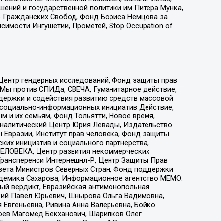
ошений и государственной политики им Питера Мунка,
 Гражданских Свобод, Фонд Бориса Немцова за
имости Ингушетии, Прометей, Stop Occupation of
 Центр гендерных исследований, Фонд защиты прав
 Мы против СПИДа, СВЕЧА, Гуманитарное действие,
ддержки и содействия развитию средств массовой
р социально-информационных инициатив Действие,
 и их семьям, Фонд Тольятти, Новое время,
, Аналитический Центр Юрия Левады, Издательство
 Евразии, Институт прав человека, Фонд защиты
ких инициатив и социального партнерства,
ЕЛОВЕКА, Центр развития некоммерческих
 Трансперенси Интернешнл-Р, Центр Защиты Прав
овета Министров Северных Стран, Фонд поддержки
адемика Сахарова, Информационное агентство МЕМО.
ый вердикт, Евразийская антимонопольная
кий Павел Юрьевич, Шнырова Ольга Вадимовна,
 Евгеньевна, Ривина Анна Валерьевна, Бойко
хоев Магомед Бекханович, Шарипков Олег