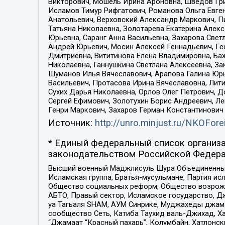
Викторович, Мошель Ирина Ароновна, Шведов Гри
Исламов Тимур Рифгатович, Романова Ольга Евге
Анатольевич, Верховский Александр Маркович, П
Татьяна Николаевна, Золотарева Екатерина Алек
Юрьевна, Саранг Анна Васильевна, Захарова Свет
Андрей Юрьевич, Мосин Алексей Геннадьевич, Ге
Дмитриевна, Вититинова Елена Владимировна, Ба
Николаевна, Ганнушкина Светлана Алексеевна, За
Шуманов Илья Вячеславович, Арапова Галина Юрь
Васильевич, Протасова Ирина Вячеславовна, Лит
Сухих Дарья Николаевна, Орлов Олег Петрович, 
Сергей Ефимович, Золотухин Борис Андреевич, Л
Генри Маркович, Захаров Герман Константинович
Источник:
http://unro.minjust.ru/NKOFore
* Единый федеральный список организа
законодательством Российской Федера
Высший военный Маджлисуль Шура Объединенных с
Исламская группа, Братья-мусульмане, Партия ис
Общество социальных реформ, Общество возрожд
АБТО, Правый сектор, Исламское государство, Д
уа Тагьаля SHAM, АУМ Синрике, Муджахеды джама
сообщество Сеть, Катиба Таухид валь-Джихад, Хай
“Джамаат “Красный пахарь”, Колумбайн, Хатлонск