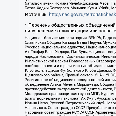
батальон имени Номана Челебиджихана, Азов, Па
Батал-Хаджи Белхороев, Маньяки Культ Убийц, М
Источник:
http://nac.gov.ru/terroristichesk
* Перечень общественных объединений 
силу решение о ликвидации или запрете
Национал-большевистская партия, ВЕК РА, Рада 
Славянская Община Капища Веды Перуна, Мужская
Русское национальное единство, Национал-социа
Ат-Такфир Валь-Хиджра, Пит Буль, Национал-соц
народа, Национальная Социалистическая Инициат
Инглистической церкви Православных Староверов
свободе совести и о религиозных объединениях,
Клуб Болельщиков Футбольного Клуба Динамо, Фа
Щелковского района, Правый сектор, УНА - УНСО, У
Религиозное объединение последователей инглии
объединение Атака, Мечеть Мирмамеда, Община К
противодействии экстремистской деятельности, 
Молодежная правозащитная группа МПГ, Курсом П
Благотворительный пансионат Ак Умут, Русская ре
Иртыш Ultras, Русский Патриотический клуб-Нов
Навального, Совет граждан СССР Прикубанского 
Народный совет граждан РСФСР СССР Архангельск