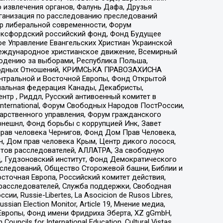
 извлечения органов, Фалунь Дафа, Друзья
рганизация по расследованию преследований
тр либеральной современности, Форум
 Оксфордский российский фонд, Фонд Будущее
е Управление Евангельских Христиан Украинской
еждународное христианское движение, Всемирный
людению за выборами, Республика Польша,
народных Отношений, КРИМСЬКА ПРАВОЗАХИСНА
ы Центральной и Восточной Европы, Фонд Открытой
иональная федерация Канады, Декабристы,
тр , Риддл, Русский антивоенный комитет в
nternational, Форум Свободных Народов ПостРоссии,
дарственного управления, Форум гражданского
рнешнл, Фонд борьбы с коррупцией Инк, Завет
прав человека Чернигов, Фонд Дом Прав Человека,
н, Дом прав человека Крым, Центр дикого лосося,
стов расследователей, АЛЛАТРА, За свободную
д, Гудзоновский институт, Фонд Демократического
сследований, Общество Сторожевой башни, Библии и
сточная Европа, Российский комитет действия,
-расследователей, Служба поддержки, Свободная
 Russie-Libertes, La Asocicion de Rusos Libres,
an Election Monitor, Article 19, Мнение медиа,
Европы, Фонд имени Фридриха Эберта, XZ gGmbH,
ls for International Education, Cultural Vistas,