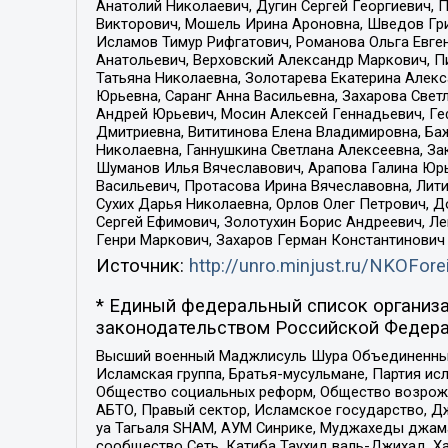
Анатолий Николаевич, Дугин Сергей Георгиевич, 
Викторович, Мошель Ирина Ароновна, Шведов Гри
Исламов Тимур Рифгатович, Романова Ольга Евге
Анатольевич, Верховский Александр Маркович, П
Татьяна Николаевна, Золотарева Екатерина Алек
Юрьевна, Саранг Анна Васильевна, Захарова Свет
Андрей Юрьевич, Мосин Алексей Геннадьевич, Ге
Дмитриевна, Вититинова Елена Владимировна, Ба
Николаевна, Ганнушкина Светлана Алексеевна, За
Шуманов Илья Вячеславович, Арапова Галина Юрь
Васильевич, Протасова Ирина Вячеславовна, Лит
Сухих Дарья Николаевна, Орлов Олег Петрович, 
Сергей Ефимович, Золотухин Борис Андреевич, Л
Генри Маркович, Захаров Герман Константинович
Источник:
http://unro.minjust.ru/NKOFore
* Единый федеральный список организа
законодательством Российской Федера
Высший военный Маджлисуль Шура Объединенных с
Исламская группа, Братья-мусульмане, Партия ис
Общество социальных реформ, Общество возрожд
АБТО, Правый сектор, Исламское государство, Д
уа Тагьаля SHAM, АУМ Синрике, Муджахеды джама
сообщество Сеть, Катиба Таухид валь-Джихад, Хай