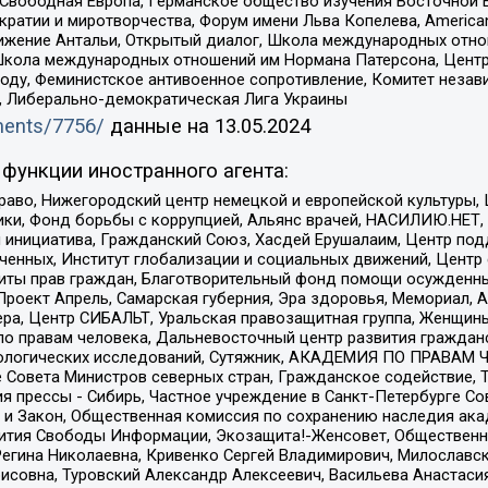
 Свободная Европа, Германское общество изучения Восточной 
и и миротворчества, Форум имени Льва Копелева, American Counci
ое движение Антальи, Открытый диалог, Школа международных отн
Школа международных отношений им Нормана Патерсона, Центр
ду, Феминистское антивоенное сопротивление, Комитет независ
а, Либерально-демократическая Лига Украины
uments/7756/
данные на
13.05.2024
функции иностранного агента:
раво, Нижегородский центр немецкой и европейской культуры,
тики, Фонд борьбы с коррупцией, Альянс врачей, НАСИЛИЮ.НЕТ,
я инициатива, Гражданский Союз, Хасдей Ерушалаим, Центр по
юченных, Институт глобализации и социальных движений, Цент
ты прав граждан, Благотворительный фонд помощи осужденным
а, Проект Апрель, Самарская губерния, Эра здоровья, Мемориал
ера, Центр СИБАЛЬТ, Уральская правозащитная группа, Женщины
по правам человека, Дальневосточный центр развития гражданс
ологических исследований, Сутяжник, АКАДЕМИЯ ПО ПРАВАМ Ч
е Совета Министров северных стран, Гражданское содействие,
я прессы - Сибирь, Частное учреждение в Санкт-Петербурге С
 и Закон, Общественная комиссия по сохранению наследия ак
звития Свободы Информации, Экозащита!-Женсовет, Общественн
Регина Николаевна, Кривенко Сергей Владимирович, Милославс
совна, Туровский Александр Алексеевич, Васильева Анастасия