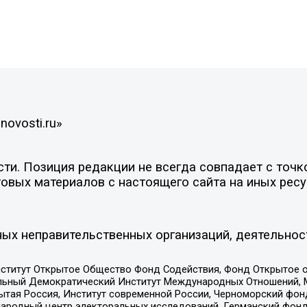
novosti.ru»
и. Позиция редакции не всегда совпадает с точко
овых материалов с настоящего сайта на иных ресу
ых неправительственных организаций, деятельнос
ститут Открытое Общество Фонд Содействия, Фонд Открытое 
альный Демократический Институт Международных Отношений,
тая Россия, Институт современной России, Черноморский фонд
родный центр электоральных исследований, Германский фонд