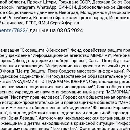
ой области, Проект Штурм, Граждане СССР, Держава Союз Сов
Facebook, Instagram, WhatsApp, СИЧ-С14, Добровольческое Движ
ское общественное движение, Невоград, Молодежное Демократ
ой Республики, Конгресс ойрат-калмыцкого народа, Исполнит
бъединение, ЛГБТ, Я.МЫ Сергей Фургал
uments/7822/
данные на
03.05.2024
Общество с ограниченной ответственностью "Радио Свободная Европа/Радио Свобода", Чешское информационное агентство "MEDIUM-ORIENT", Красноярская региональная общественная организация "Мы против СПИДа", Камалягин Денис Николаевич, Маркелов Сергей Евгеньевич, Пономарев Лев Александрович, Савицкая Людмила Алексеевна, Автономная некоммерческая организация "Центр по работе с проблемой насилия "НАСИЛИЮ.НЕТ", Межрегиональный профессиональный союз работников здравоохранения "Альянс врачей", Юридическое лицо, зарегистрированное в Латвийской Республике, SIA "Medusa Project" (регистрационный номер 40103797863, дата регистрации 10.06.2014), Некоммерческая организация "Фонд по борьбе с коррупцией", Автономная некоммерческая организация "Институт права и публичной политики", Баданин Роман Сергеевич, Гликин Максим Александрович, Железнова Мария Михайловна, Лукьянова Юлия Сергеевна, Маетная Елизавета Витальевна, Маняхин Петр Борисович, Чуракова Ольга Владимировна, Ярош Юлия Петровна, Юридическое лицо "The Insider SIA", зарегистрированное в Риге, Латвийская Республика (дата регистрации 26.06.2015), являющееся администратором доменного имени интернет-издания "The Insider SIA", https://theins.ru, Постернак Алексей Евгеньевич, Рубин Михаил Аркадьевич, Анин Роман Александрович, Юридическое лицо Istories fonds, зарегистрированное в Латвийской Республике (регистрационный номер 50008295751, дата регистрации 24.02.2020), Великовский Дмитрий Александрович, Долинина Ирина Николаевна, Мароховская Алеся Алексеевна, Шлейнов Роман Юрьевич, Шмагун Олеся Валентиновна, Общество с ограниченной ответственностью "Альтаир 2021", Общество с ограниченной ответственностью "Вега 2021", Общество с ограниченной ответственностью "Главный редактор 2021", Общество с ограниченной ответственностью "Ромашки монолит", Важенков Артем Валерьевич, Ивановская областная общественная организация "Центр гендерных исследований", Гурман Юрий Альбертович, Медиапроект "ОВД-Инфо", Егоров Владимир Владимирович, Жилинский Владимир Александрович, Общество с ограниченной ответственностью "ЗП", Иванова София Юрьевна, Карезина Инна Павловна, Кильтау Екатерина Викторовна, Петров Алексей Викторович, Пискунов Сергей Евгеньевич, Смирнов Сергей Сергеевич, Тихонов Михаил Сергеевич, Общество с ограниченной ответственностью "ЖУРНАЛИСТ-ИНОСТРАННЫЙ АГЕНТ", Арапова Галина Юрьевна, Вольтская Татьяна Анатольевна, Американская компания "Mason G.E.S. Anonymous Foundation" (США), являющаяся владельцем интернет-издания https://mnews.world/, Компания "Stichting Bellingcat", зарегистрированная в Нидерландах (дата регистрации 11.07.2018), Захаров Андрей Вячеславович, Клепиковская Екатерина Дмитриевна, Общество с ограниченной ответственностью "МЕМО", Перл Роман Александрович, Симонов Евгений Алексеевич, Соловьева Елена Анатольевна, Сотников Даниил Владимирович, Сурначева Елизавета Дмитриевна, Автономная некоммерческая организация по защите прав человека и информированию населения "Якутия – Наше Мнение", Общество с ограниченной ответственностью "Москоу диджитал медиа", с 26.01.2023 Общество с ограниченной ответственностью "Чайка Белые сады", Ветошкина Валерия Валерьевна, Заговора Максим Александрович, Межрегиональное общественное движение "Российская ЛГБТ - сеть", Оленичев Максим Владимирович, Павлов Иван Юрьевич, Скворцова Елена Сергеевна, Общество с ограниченной ответственностью "Как бы инагент", Кочетков Игорь Викторович, Общество с ограниченной ответственностью "Честные выборы", Еланчик Олег Александрович, Общество с ограниченной ответственностью "Нобелевский призыв", Гималова Регина Эмилевна, Григорьев Андрей Валерьевич, Григорьева Алина Александровна, Ассоциация по содействию защите прав призывников, альтернативнослужащих и военнослужащих "Правозащитная группа "Гражданин.Армия.Право", Хисамова Регина Фаритовна, Автономная некоммерческая организация по реализа