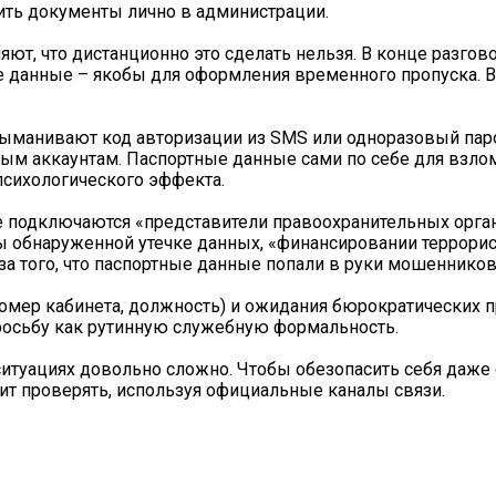
ть документы лично в администрации.
ют, что дистанционно это сделать нельзя. В конце разгово
е данные – якобы для оформления временного пропуска. 
ыманивают код авторизации из SMS или одноразовый пар
мым аккаунтам. Паспортные данные сами по себе для взло
психологического эффекта.
е подключаются «представители правоохранительных орга
бы обнаруженной утечке данных, «финансировании террорис
за того, что паспортные данные попали в руки мошенников
омер кабинета, должность) и ожидания бюрократических 
росьбу как рутинную служебную формальность.
ситуациях довольно сложно. Чтобы обезопасить себя даж
ит проверять, используя официальные каналы связи.