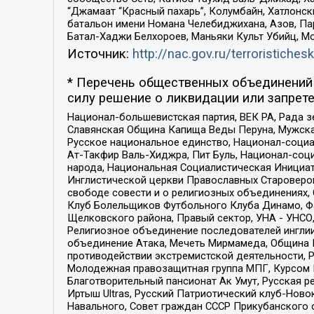
“Джамаат “Красный пахарь”, Колумбайн, Хатлонск
батальон имени Номана Челебиджихана, Азов, Па
Батал-Хаджи Белхороев, Маньяки Культ Убийц, М
Источник:
http://nac.gov.ru/terroristichesk
* Перечень общественных объединений 
силу решение о ликвидации или запрете
Национал-большевистская партия, ВЕК РА, Рада 
Славянская Община Капища Веды Перуна, Мужская
Русское национальное единство, Национал-социа
Ат-Такфир Валь-Хиджра, Пит Буль, Национал-соц
народа, Национальная Социалистическая Инициат
Инглистической церкви Православных Староверов
свободе совести и о религиозных объединениях,
Клуб Болельщиков Футбольного Клуба Динамо, Фа
Щелковского района, Правый сектор, УНА - УНСО, У
Религиозное объединение последователей инглии
объединение Атака, Мечеть Мирмамеда, Община К
противодействии экстремистской деятельности, 
Молодежная правозащитная группа МПГ, Курсом П
Благотворительный пансионат Ак Умут, Русская ре
Иртыш Ultras, Русский Патриотический клуб-Нов
Навального, Совет граждан СССР Прикубанского 