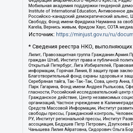
Федерация анархического черного креста, Радио
Мобильная академия поддержки гендерной демократи
Institute of International Education, Антивоенн
Российско-канадский демократический альянс, 
Свободу, Фонд имени Фридриха Науманна за свобо
Karelia, Вернись живым, Фридом Хаус, СОТА меди
Источник:
https://minjust.gov.ru/ru/doc
* Сведения реестра НКО, выполняющих 
Лилит, Правозащитная группа Гражданин.Армия.П
граждан Штаб, Институт права и публичной поли
Открытый Петербург, Лига Избирателей, Правова
информации, Горячая Линия, В защиту прав закл
Благотворительный фонд охраны здоровья и защи
Серебряная тайга, Так-Так-Так, Сова, центр Анн
Парк Гагарина, Фонд имени Андрея Рылькова, Сф
гласности, Российский исследовательский центр 
Гражданское действие, Центр независимых соци
организаций, Частное учреждение в Калининград
Средств Массовой Информации, Институт развити
свободы прессы, Гражданский контроль, Человек
РУ, Институт региональной прессы, Институт Ра
ассоциация, Бедушев Петр Петрович, Дзугкоева 
Чанышева Лилия Айратовна, Сидорович Ольга Бори