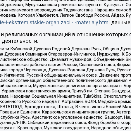
ий джамаат, Мусульманская религиозная группа п. Кушкуль г. 
ртия исламского возрождения Таджикистана, Народная самооб
олодёжь Которая Улыбается, Легион Свобода России, Айдар, Р
ie-i-ekstremistskie-organizacii-i-materialy.html
данные
и религиозных организаций в отношении которых 
 деятельности:
земли Кубанской Духовно Родовой Державы Русь, Община Духо
 Духовная Семинария Староверов-Инглингов, Нурджулар, К Бо
листическое общество, Джамаат мувахидов, Объединенный Вил
иалистическая рабочая партия России, Славянский союз, Форма
ива города Череповца, Духовно-Родовая Держава Русь, Русск
-Инглингов, Русский общенациональный союз, Движение против
 Омская организация общественного политического движения Р
йзрахманисты, Мусульманская религиозная организация п. Бо
краинская повстанческая армия, Тризуб им. Степана Бандеры, Бр
зма, Народная Социальная Инициатива, TulaSkins, Этнополитич
оренного Русского народа г. Астрахани, ВОЛЯ, Меджлис крымс
РЕВТАТПОД, Артподготовка, Штольц, В честь иконы Божией Мате
равды и Единения, Каракольская инициативная группа, Автогра
спублика Русь, Арестантское уголовное единство, Башкорт, Наци
окузнецк/РПК, Сибирский державный союз, Фонд борьбы с кор
округа г. Краснодара, Мужское государство, Народное объедин