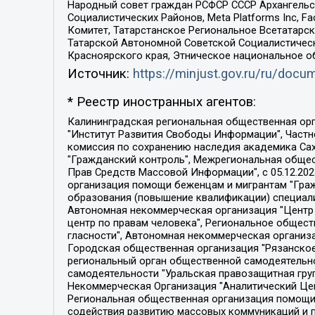
Народный совет граждан РСФСР СССР Архангельск
Социалистических Районов, Meta Platforms Inc, 
Комитет, Татарстанское Региональное Всетатар
Татарской Автономной Советской Социалистическ
Красноярского края, Этническое национальное о
Источник:
https://minjust.gov.ru/ru/doc
* Реестр иностранных агентов:
Калининградская региональная общественная организация "Экозащита!-Женсовет", Фонд содействия защите прав и свобод граждан "Общественный вердикт", Фонд "Институт Развития Свободы Информации", Частное учреждение "Информационное агентство МЕМО. РУ", Региональная общественная организация "Общественная комиссия по сохранению наследия академика Сахарова", Фонд поддержки свободы прессы, Санкт-Петербургская общественная правозащитная организация "Гражданский контроль", Межрегиональная общественная организация "Информационно-просветительский центр "Мемориал", Региональный Фонд "Центр Защиты Прав Средств Массовой Информации", с 05.12.2023 Фонд "Центр Защиты Прав Средств массовой информации", Региональная общественная благотворительная организация помощи беженцам и мигрантам "Гражданское содействие", Негосударственное образовательное учреждение дополнительного профессионального образования (повышение квалификации) специалистов "АКАДЕМИЯ ПО ПРАВАМ ЧЕЛОВЕКА", Свердловская региональная общественная организация "Сутяжник", Автономная некоммерческая организация "Центр независимых социологических исследований", Союз общественных объединений "Российский исследовательский центр по правам человека", Региональное общественное учреждение научно-информационный центр "МЕМОРИАЛ", Некоммерческая организация "Фонд защиты гласности", Автономная некоммерческая организация "Институт прав человека", Городская общественная организация "Екатеринбургское общество "МЕМОРИАЛ", Городская общественная организация "Рязанское историко-просветительское и правозащитное общество "Мемориал" (Рязанский Мемориал), Челябинский региональный орган общественной самодеятельности – женское общественное объединение "Женщины Евразии", Челябинский региональный орган общественной самодеятельности "Уральская правозащитная группа", Фонд содействия защите здоровья и социальной справедливости имени Андрея Рылькова, Автономная Некоммерческая Организация "Аналитический Центр Юрия Левады", Автономная некоммерческая организация социальной поддержки населения "Проект Апрель", Региональная общественная организация помощи женщинам и детям, находящимся в кризисной ситуации "Информационно-методический центр "Анна", Фонд содействия развитию массовых коммуникаций и правовому просвещению "Так-так-Так", Фонд содействия устойчивому развитию "Серебряная тайга", Свердловский региональный общественный фонд социальных проектов "Новое время", "Idel.Реалии", Кавказ.Реалии, Крым.Реалии, Телеканал Настоящее Время, Татаро-башкирская служба Радио Свобода (Azatliq Radiosi), Радио Свободная Европа/Радио Свобода (PCE/PC), "Сибирь.Реалии", "Фактограф", Благотворительный фонд помощи осужденным и их семьям, Автономная некоммерческая организация "Институт глобализации и социальных движений", Фонд "В защиту прав заключенных", Частное учреждение "Центр поддержки и содействия развитию средств массовой информации", Пензенский региональный общественный благотворительный фонд "Гражданский союз", "Север.Реалии", Некоммерческая организация Фонд "Правовая инициатива", 