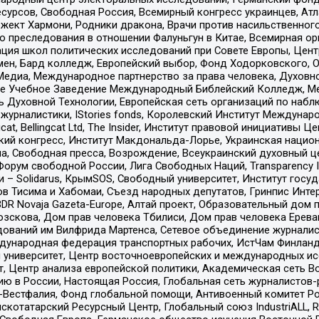
рсов, Свободная Россия, Всемирный конгресс украинцев, Атла
ект Хармони, Родники дракона, Врачи против насильственного
ию преследования в отношении Фалуньгун в Китае, Всемирная о
ация школ политических исследований при Совете Европы, Цен
мен, Бард колледж, Европейский выбор, Фонд Ходорковского,
едиа, Международное партнерство за права человека, Духовно
ое Учебное Заведение Международный Библейский Колледж, М
ь Духовной Технологии, Европейская сеть организаций по наб
урналистики, IStories fonds, Королевский Институт Между
gcat, Bellingcat Ltd, The Insider, Институт правовой инициатив
инский конгресс, Институт Макдональда-Лорье, Украинская нац
, Свободная пресса, Возрождение, Всеукраинский духовный цен
орум свободной России, Лига Свободных Наций, Transparеncy I
– Solidarus, КрымSOS, Свободный университет, Институт госу
в Тисима и Хабомаи, Съезд народных депутатов, Гринпис Инте
DR Novaja Gazeta-Europe, Алтай проект, Образовательный дом 
зскова, Дом прав человека Тбилиси, Дом прав человека Ерева
едований им Вилфрида Мартенса, Сетевое объединение журнали
Международная федерация транспортных рабочих, ИстЧам Финлан
й университет, Центр восточноевропейских и международных и
, Центр анализа европейской политики, Академическая сеть Во
ю в России, Настоящая Россия, Глобальная сеть журналистов
естфалия, Фонд глобальной помощи, Антивоенный комитет России,
татарский Ресурсный Центр, Глобальный союз IndustriALL, Russi