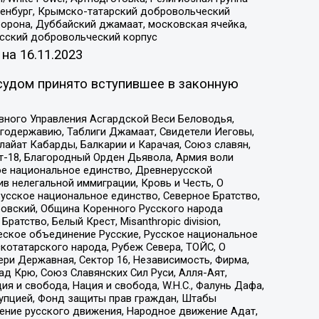
Оренбург, Крымско-татарский добровольческий
орона, Дуббайский джамаат, московская ячейка,
усский добровольческий корпус
 на
16.11.2023
судом принято вступившее в законную
вного Управления Асгардской Веси Беловодья,
годержавию, Таблиги Джамаат, Свидетели Иеговы,
айат Кабарды, Балкарии и Карачая, Союз славян,
т-18, Благородный Орден Дьявола, Армия воли
ое национальное единство, Древнерусской
 нелегальной иммиграции, Кровь и Честь, О
усское национальное единство, Северное Братство,
ровский, Община Коренного Русского народа
атство, Белый Крест, Misanthropic division,
еское объединение Русские, Русское национальное
котатарского народа, Рубеж Севера, ТОЙС, О
ри Державная, Сектор 16, Независимость, Фирма,
д Крю, Союз Славянских Сил Руси, Алля-Аят,
я и свобода, Нация и свобода, W.H.С., Фалунь Дафа,
рупцией, Фонд защиты прав граждан, Штабы
ение русского движения, Народное движение Адат,