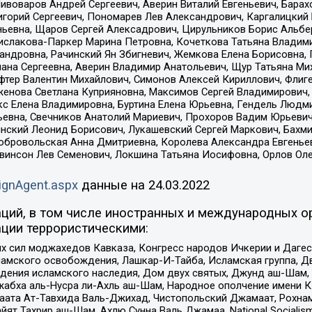
Пивоваров Андрей Сергеевич, Аверин Виталий Евгеньевич, Бара
горий Сергеевич, Пономарев Лев Александрович, Каргалицкий 
ньевна, Щаров Сергей Алексадрович, Цирульников Борис Альбер
ислакова-Паркер Марина Петровна, Кочеткова Татьяна Владими
сандровна, Рачинский Ян Збигневич, Жемкова Елена Борисовна,
лана Сергеевна, Аверин Владимир Анатольевич, Щур Татьяна М
фтер Валентин Михайлович, Симонов Алексей Кириллович, Флиг
женова Светлана Куприяновна, Максимов Сергей Владимирович, 
кс Елена Владимировна, Буртина Елена Юрьевна, Гендель Людм
евна, Свечников Анатолий Мариевич, Прохоров Вадим Юрьевич
инский Леонид Борисович, Лукашевский Сергей Маркович, Бахм
Добровольская Анна Дмитриевна, Королева Александра Евгенье
евинсон Лев Семенович, Локшина Татьяна Иосифовна, Орлов Ол
ignAgent.aspx
данные на
24.03.2022
ций, в том числе иностранных и международных ор
ции террористическими:
ил моджахедов Кавказа, Конгресс народов Ичкерии и Дагеста
ламского освобождения, Лашкар-И-Тайба, Исламская группа, Дв
ения исламского наследия, Дом двух святых, Джунд аш-Шам, 
жабха аль-Нусра ли-Ахль аш-Шам, Народное ополчение имени К.
ата Ат-Тавхида Валь-Джихад, Чистопольский Джамаат, Рохнам
ят Тахрир аш-Шам, Ахлю Сунна Валь Джамаа, National Socialism