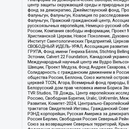
центр защиты окружающей среды и природных ресу
фонд за демократию, Джеймстаунский фонд, Прож
Фалуньгун, Фалуньгун, Коалиция по расследован
Фалуньгун, Пражский гражданский центр, Ассоци
русскоязычных европейцев, Немецко-русский об
России, Компания свободы информации, Проект М
Христианской Церкви, Новое Поколение, Духовн
Институт Саентологических Предприятий, Церков
СВОБОДНЫЙ ИДЕЛЬ-УРАЛ, Ассоциация развития ж
ГРУПА, Фонд имени Генриха Бёлля, Stichting Bellin
Эстонии, Calvert 22 Foundation, Канадский укра
Международный научный центр им Вудро Вильсона
Швеции, Проект Медуза, Фонд Андрея Сахарова, Ф
Солидарность с гражданским движением в России 
общества Россия, Беллона, Союз жителей острово
церквей TCCN, Агора, Всемирный фонд природы, B
Белорусский дом прав человека имени Бориса Зво
TVR Studios, ТВ Дождь, Центр европейских иссл
Россию, Свободная Бурятия, Uralic, UnKremlin, 
Развития, Комитет-2024, Центрально-Европейски
трактатов Свидетелей Иеговы, Гражданский Совет
РЭНД корпорейшн, Русская Америка за демократи
Россия Берлин, Свободная Россия Северный Рейн-В
Союз за возвращение Северных территорий, Крымско