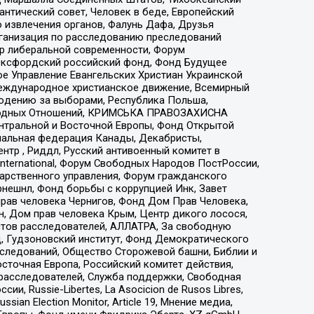
нтический совет, Человек в беде, Европейский
 извлечения органов, Фалунь Дафа, Друзья
рганизация по расследованию преследований
тр либеральной современности, Форум
 Оксфордский российский фонд, Фонд Будущее
е Управление Евангельских Христиан Украинской
еждународное христианское движение, Всемирный
людению за выборами, Республика Польша,
народных Отношений, КРИМСЬКА ПРАВОЗАХИСНА
ы Центральной и Восточной Европы, Фонд Открытой
иональная федерация Канады, Декабристы,
тр , Риддл, Русский антивоенный комитет в
nternational, Форум Свободных Народов ПостРоссии,
дарственного управления, Форум гражданского
рнешнл, Фонд борьбы с коррупцией Инк, Завет
прав человека Чернигов, Фонд Дом Прав Человека,
н, Дом прав человека Крым, Центр дикого лосося,
стов расследователей, АЛЛАТРА, За свободную
д, Гудзоновский институт, Фонд Демократического
сследований, Общество Сторожевой башни, Библии и
сточная Европа, Российский комитет действия,
-расследователей, Служба поддержки, Свободная
 Russie-Libertes, La Asocicion de Rusos Libres,
an Election Monitor, Article 19, Мнение медиа,