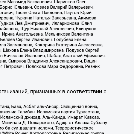
хоев Магомед Бекханович, Шарипков Олег
Борис Юльевич, Созаев Валерий Валерьевич,
тович, Гасан Ольга Павловна, Паутов Юрий
ровна, Чуркина Наталья Валерьевна, Акимова
 Гудков Лев Дмитриевич, Илларионова Юлия
ихайловна, Щур Николай Алексеевич, Блинушов
е Ирина Анатольевна, Мельникова Валентина
Беляев Сергей Иванович, Голубева Елена
ила Залмановна, Кокорина Екатерина Алексеевна,
, Шахова Елена Владимировна, Подузов Сергей
ин Вячеслав Иванович, Шабад Анатолий Ефимович,
вна, Смирнов Владимир Александрович, Вицин
ег Петрович, Полякова Мара Федоровна, Резник
ганизаций, признанных в соответствии с
на, База, Асбат аль-Ансар, Священная война,
ижение Талибан, Исламская партия Туркестана,
Исламский джихад, Аль-Каида, Имарат Кавказ,
 Минина и Д. Пожарского, Аджр от Аллаха Субхану
о ба суи давлати исломи, Террористическое
/White Power, Артподготовка, Религиозная группа