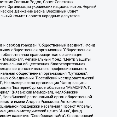
етских Светлых Родов, Совет Советских
ение Организации украинских националистов, Черный
ическое Движение Весна, Верховный Совет
ельный комитет совета народных депутатов
ции социально-правовых программ "Лилит", Дальневосточное общественное движение "Маяк", Санкт-Петербургская ЛГБТ-инициативная группа "Выход", Инициативная группа ЛГБТ+ "Реверс", Алексеев Андрей Викторович, Бекбулатова Таисия Львовна, Беляев Иван Михайлович, Владыкина Елена Сергеевна, Гельман Марат Александрович, Никульшина Вероника Юрьевна, Толоконникова Надежда Андреевна, Шендерович Виктор Анатольевич, Общество с ограниченной ответственностью "Данное сообщение", Общество с ограниченной ответственностью Издательский дом "Новая глава", Айнбиндер Александра Александровна, Московский комьюнити-центр для ЛГБТ+инициатив, Благотворительный фонд развития филантропии, Deutsche Welle (Германия, Kurt-Schumacher-Strasse 3, 53113 Bonn), Борзунова Мария Михайловна, Воробьев Виктор Викторович, Голубева Анна Львовна, Константинова Алла Михайловна, Малкова Ирина Владимировна, Мурадов Мурад Абдулгалимович, Осетинская Елизавета Николаевна, Понасенков Евгений Николаевич, Ганапольский Матвей Юрьевич, Киселев Евгений Алексеевич, Борухович Ирина Григорьевна, Дремин Иван Тимофеевич, Дубровский Дмитрий Викторович, Красноярская региональная общественная организация поддержки и развития альтернативных образовательных технологий и межкультурных коммуникаций "ИНТЕРРА", Маяковская Екатерина Алексеевна, Фейгин Марк Захарович, Филимонов Андрей Викторович, Дзугкоева Регина Николаевна, Доброхотов Роман Александрович, Дудь Юрий Александрович, Елкин Сергей Владимирович, Кругликов Кирилл Игоревич, Сабунаева Мария Леонидовна, Семенов Алексей Владимирович, Шаинян Карен Багратович, Шульман Екатерина Михайловна, Асафьев Артур Валерьевич, Вахштайн Виктор Семенович, Венедиктов Алексей Алексеевич, Лушникова Екатерина Евгеньевна, Волков Леонид Михайлович, Невзоров Александр Глебович, Пархоменко Сергей Борисович, Сироткин Ярослав Николаевич, Кара-Мурза Владимир Владимирович, Баранова Наталья Владимировна, Гозман Леонид Яковлевич, Кагарлицкий Борис Юльевич, Климарев Михаил Валерьевич, Милов Владимир Станиславович, Автономная некоммерческая организация Краснодарский центр современного искусства "Типография", Моргенштерн Алишер Тагирович, Соболь Любовь Эдуардовна, Общество с ограниченной ответственностью "ЛИЗА НОРМ", Каспаров Гарри Кимович, Ходорковский Михаил Борисович, Общество с ограниченной ответственностью "Апрельские тезисы", Данилович Ирина Брониславовна, Кашин Олег Владимирович, Петров Николай Владимирович, Пивоваров Алексей Владимирович, Соколов Михаил Владимирович, Цветкова Юлия Владимировна, Чичваркин Евгений Александрович, Комитет против пыток/Команда против пыток, Общество с ограниченной ответственностью "Первый научный", Общество с ограниченной ответственностью "Вертолет и ко", Белоцерковская Вероника Борисовна, Кац Максим Евгеньевич, Лазарева Татьяна Юрьевна, Шаведдинов Руслан Табризович, Яшин Илья Валерьевич, Общество с ограниченной ответственностью "Иноагент ААВ", Алешковский Дмитрий Петрович, Альбац Евгения Марковна, Быков Дмитрий Львович, Галямина Юлия Евгеньевна, Лойко Сергей Леонидович, Мартынов Кирилл Константинович, Медведев Сергей Александрович, Крашенинников Федор Геннадиевич, Гордеева Катерина Вл