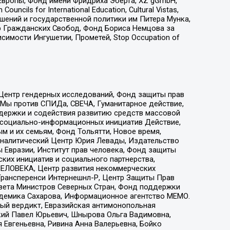
Европы, Фонд имени Фридриха Эберта, XZ gGmbH,
ls for International Education, Cultural Vistas,
ошений и государственной политики им Питера Мунка,
 Гражданских Свобод, Фонд Бориса Немцова за
имости Ингушетии, Прометей, Stop Occupation of
 Центр гендерных исследований, Фонд защиты прав
 Мы против СПИДа, СВЕЧА, Гуманитарное действие,
ддержки и содействия развитию средств массовой
р социально-информационных инициатив Действие,
 и их семьям, Фонд Тольятти, Новое время,
, Аналитический Центр Юрия Левады, Издательство
 Евразии, Институт прав человека, Фонд защиты
ких инициатив и социального партнерства,
ЕЛОВЕКА, Центр развития некоммерческих
 Трансперенси Интернешнл-Р, Центр Защиты Прав
овета Министров Северных Стран, Фонд поддержки
адемика Сахарова, Информационное агентство МЕМО.
ый вердикт, Евразийская антимонопольная
кий Павел Юрьевич, Шнырова Ольга Вадимовна,
 Евгеньевна, Ривина Анна Валерьевна, Бойко