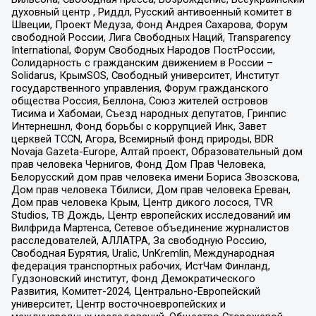
духовный центр , Риддл, Русский антивоенный комитет в
Швеции, Проект Медуза, Фонд Андрея Сахарова, Форум
свободной России, Лига Свободных Наций, Transparеncy
International, Форум Свободных Народов ПостРоссии,
Солидарность с гражданским движением в России –
Solidarus, КрымSOS, Свободный университет, Институт
государственного управления, Форум гражданского
общества Россия, Беллона, Союз жителей островов
Тисима и Хабомаи, Съезд народных депутатов, Гринпис
Интернешнл, Фонд борьбы с коррупцией Инк, Завет
церквей TCCN, Агора, Всемирный фонд природы, BDR
Novaja Gazeta-Europe, Алтай проект, Образовательный дом
прав человека Чернигов, Фонд Дом Прав Человека,
Белорусский дом прав человека имени Бориса Звозскова,
Дом прав человека Тбилиси, Дом прав человека Ереван,
Дом прав человека Крым, Центр дикого лосося, TVR
Studios, ТВ Дождь, Центр европейских исследований им
Вилфрида Мартенса, Сетевое объединение журналистов
расследователей, АЛЛАТРА, За свободную Россию,
Свободная Бурятия, Uralic, UnKremlin, Международная
федерация транспортных рабочих, ИстЧам Финланд,
Гудзоновский институт, Фонд Демократического
Развития, Комитет-2024, Центрально-Европейский
университет, Центр восточноевропейских и