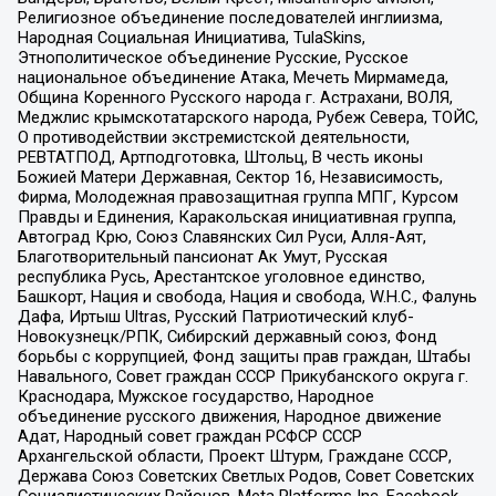
Религиозное объединение последователей инглиизма,
Народная Социальная Инициатива, TulaSkins,
Этнополитическое объединение Русские, Русское
национальное объединение Атака, Мечеть Мирмамеда,
Община Коренного Русского народа г. Астрахани, ВОЛЯ,
Меджлис крымскотатарского народа, Рубеж Севера, ТОЙС,
О противодействии экстремистской деятельности,
РЕВТАТПОД, Артподготовка, Штольц, В честь иконы
Божией Матери Державная, Сектор 16, Независимость,
Фирма, Молодежная правозащитная группа МПГ, Курсом
Правды и Единения, Каракольская инициативная группа,
Автоград Крю, Союз Славянских Сил Руси, Алля-Аят,
Благотворительный пансионат Ак Умут, Русская
республика Русь, Арестантское уголовное единство,
Башкорт, Нация и свобода, Нация и свобода, W.H.С., Фалунь
Дафа, Иртыш Ultras, Русский Патриотический клуб-
Новокузнецк/РПК, Сибирский державный союз, Фонд
борьбы с коррупцией, Фонд защиты прав граждан, Штабы
Навального, Совет граждан СССР Прикубанского округа г.
Краснодара, Мужское государство, Народное
объединение русского движения, Народное движение
Адат, Народный совет граждан РСФСР СССР
Архангельской области, Проект Штурм, Граждане СССР,
Держава Союз Советских Светлых Родов, Совет Советских
Социалистических Районов, Meta Platforms Inc, Facebook,