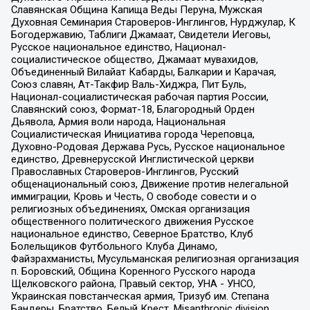
Славянская Община Капища Веды Перуна, Мужская
Духовная Семинария Староверов-Инглингов, Нурджулар, К
Богодержавию, Таблиги Джамаат, Свидетели Иеговы,
Русское национальное единство, Национал-
социалистическое общество, Джамаат мувахидов,
Объединенный Вилайат Кабарды, Балкарии и Карачая,
Союз славян, Ат-Такфир Валь-Хиджра, Пит Буль,
Национал-социалистическая рабочая партия России,
Славянский союз, Формат-18, Благородный Орден
Дьявола, Армия воли народа, Национальная
Социалистическая Инициатива города Череповца,
Духовно-Родовая Держава Русь, Русское национальное
единство, Древнерусской Инглистической церкви
Православных Староверов-Инглингов, Русский
общенациональный союз, Движение против нелегальной
иммиграции, Кровь и Честь, О свободе совести и о
религиозных объединениях, Омская организация
общественного политического движения Русское
национальное единство, Северное Братство, Клуб
Болельщиков Футбольного Клуба Динамо,
Файзрахманисты, Мусульманская религиозная организация
п. Боровский, Община Коренного Русского народа
Щелковского района, Правый сектор, УНА - УНСО,
Украинская повстанческая армия, Тризуб им. Степана
Бандеры, Братство, Белый Крест, Misanthropic division,