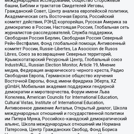
международных исследований, Общество Сторожевой
башни, Библии и трактатов Свидетелей Иеговы,
Гражданский Совет, Центр анализа европейской политики,
Академическая сеть Восточная Европа, Российский
комитет действия, РЭНД корпорейшн, Русская Америка за
демократию в России, Настоящая Россия, Глобальная сеть
журналистов-расследователей, Служба поддержки,
Свободная Россия Берлин, Свободная Россия Северный
Рейн-Вестфалия, Фонд глобальной помощи, Антивоенный
комитет России, Russie-Libertes, La Asocicion de Rusos
Libres, Союз за возвращение Северных территорий,
Крымскотатарский Ресурсный Центр, Глобальный союз
IndustriALL, Russian Election Monitor, Article 19, Мнение
медиа, Федерация анархического черного креста, Радио
Свободная Европа, Германское общество изучения
Восточной Европы, Фонд имени Фридриха Эберта, XZ
gGmbH, Мобильная академия поддержки гендерной
демократии и миротворчества, Форум имени Льва
Копелева, American Councils for International Education,
Cultural Vistas, Institute of International Education,
Антивоенное движение Антальи, Открытый диалог, Школа
международных отношений и государственной политики
им Питера Мунка, Российско-канадский демократический
альянс, Школа международных отношений им Нормана
Патерсона, Центр Гражданских Свобод, Фонд Бориса