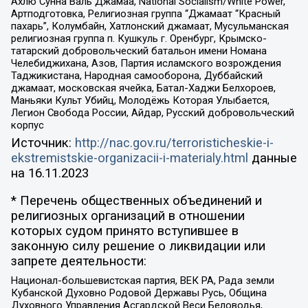
Ахлю Сунна Валь Джамаа, National Socialism/White Power,
Артподготовка, Религиозная группа “Джамаат “Красный
пахарь”, Колумбайн, Хатлонский джамаат, Мусульманская
религиозная группа п. Кушкуль г. Оренбург, Крымско-
татарский добровольческий батальон имени Номана
Челебиджихана, Азов, Партия исламского возрождения
Таджикистана, Народная самооборона, Дуббайский
джамаат, московская ячейка, Батал-Хаджи Белхороев,
Маньяки Культ Убийц, Молодёжь Которая Улыбается,
Легион Свобода России, Айдар, Русский добровольческий
корпус
Источник:
http://nac.gov.ru/terroristicheskie-i-
ekstremistskie-organizacii-i-materialy.html
данные
на
16.11.2023
* Перечень общественных объединений и
религиозных организаций в отношении
которых судом принято вступившее в
законную силу решение о ликвидации или
запрете деятельности:
Национал-большевистская партия, ВЕК РА, Рада земли
Кубанской Духовно Родовой Державы Русь, Община
Духовного Управления Асгардской Веси Беловодья,