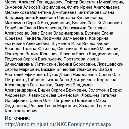
Мосин Алексей Геннадьевич, Гефтер Валентин Михайлович,
Симонов Алексей Кириллович, Флиге Ирина Анатольевна,
Мельникова Валентина Дмитриевна, Вититинова Елена
Владимировна, Баженова Светлана Куприяновна,
Максимов Сергей Владимирович, Беляев Сергей Иванович,
Голубева Елена Николаевна, Ганнушкина Светлана
Алексеевна, Закс Елена Владимировна, Буртина Елена
Юрьевна, Гендель Людмила Залмановна, Кокорина
Екатерина Алексеевна, Шуманов Илья Вячеславович,
Арапова Галина Юрьевна, Свечников Анатолий Мариевич,
Прохоров Вадим Юрьевич, Шахова Елена Владимировна,
Подузов Сергей Васильевич, Протасова Ирина
Вячеславовна, Литинский Леонид Борисович, Лукашевский
Сергей Маркович, Бахмин Вячеслав Иванович, Шабад
Анатолий Ефимович, Сухих Дарья Николаевна, Орлов Олег
Петрович, Добровольская Анна Дмитриевна, Королева
Александра Евгеньевна, Смирнов Владимир
Александрович, Вицин Сергей Ефимович, Золотухин Борис
Андреевич, Левинсон Лев Семенович, Локшина Татьяна
Иосифовна, Орлов Олег Петрович, Полякова Мара
Федоровна, Резник Генри Маркович, Захаров Герман
Константинович
Источник:
http://unro.minjust.ru/NKOForeignAgent.aspx