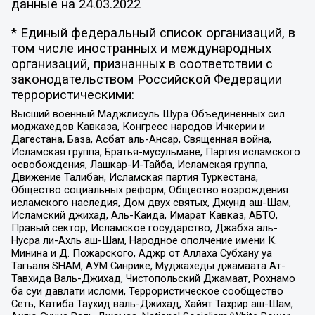
данные на
24.03.2022
* Единый федеральный список организаций, в
том числе иностранных и международных
организаций, признанных в соответствии с
законодательством Российской Федерации
террористическими:
Высший военный Маджлисуль Шура Объединенных сил
моджахедов Кавказа, Конгресс народов Ичкерии и
Дагестана, База, Асбат аль-Ансар, Священная война,
Исламская группа, Братья-мусульмане, Партия исламского
освобождения, Лашкар-И-Тайба, Исламская группа,
Движение Талибан, Исламская партия Туркестана,
Общество социальных реформ, Общество возрождения
исламского наследия, Дом двух святых, Джунд аш-Шам,
Исламский джихад, Аль-Каида, Имарат Кавказ, АБТО,
Правый сектор, Исламское государство, Джабха аль-
Нусра ли-Ахль аш-Шам, Народное ополчение имени К.
Минина и Д. Пожарского, Аджр от Аллаха Субхану уа
Тагьаля SHAM, АУМ Синрике, Муджахеды джамаата Ат-
Тавхида Валь-Джихад, Чистопольский Джамаат, Рохнамо
ба суи давлати исломи, Террористическое сообщество
Сеть, Катиба Таухид валь-Джихад, Хайят Тахрир аш-Шам,