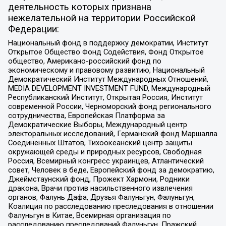
деятельность которых признана
нежелательной на территории Российской
Федерации:
Национальный фонд в поддержку демократии, Институт
Открытое Общество Фонд Содействия, Фонд Открытое
общество, Американо-российский фонд по
экономическому и правовому развитию, Национальный
Демократический Институт Международных Отношений,
MEDIA DEVELOPMENT INVESTMENT FUND, Международный
Республиканский Институт, Открытая Россия, Институт
современной России, Черноморский фонд регионального
сотрудничества, Европейская Платформа за
Демократические Выборы, Международный центр
электоральных исследований, Германский фонд Маршалла
Соединенных Штатов, Тихоокеанский центр защиты
окружающей среды и природных ресурсов, Свободная
Россия, Всемирный конгресс украинцев, Атлантический
совет, Человек в беде, Европейский фонд за демократию,
Джеймстаунский фонд, Прожект Хармони, Родники
дракона, Врачи против насильственного извлечения
органов, Фалунь Дафа, Друзья Фалуньгун, Фалуньгун,
Коалиция по расследованию преследования в отношении
Фалуньгун в Китае, Всемирная организация по
расследованию преследований Фалуньгун, Пражский