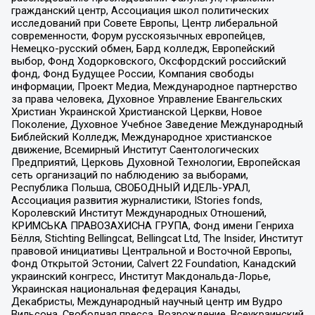
гражданский центр, Ассоциация школ политических
исследований при Совете Европы, Центр либеральной
современности, Форум русскоязычных европейцев,
Немецко-русский обмен, Бард колледж, Европейский
выбор, Фонд Ходорковского, Оксфордский российский
фонд, Фонд Будущее России, Компания свободы
информации, Проект Медиа, Международное партнерство
за права человека, Духовное Управление Евангельских
Христиан Украинской Христианской Церкви, Новое
Поколение, Духовное Учебное Заведение Международный
Библейский Колледж, Международное христианское
движение, Всемирный Институт Саентологических
Предприятий, Церковь Духовной Технологии, Европейская
сеть организаций по наблюдению за выборами,
Республика Польша, СВОБОДНЫЙ ИДЕЛЬ-УРАЛ,
Ассоциация развития журналистики, IStories fonds,
Королевский Институт Международных Отношений,
КРИМСЬКА ПРАВОЗАХИСНА ГРУПА, Фонд имени Генриха
Бёлля, Stichting Bellingcat, Bellingcat Ltd, The Insider, Институт
правовой инициативы Центральной и Восточной Европы,
Фонд Открытой Эстонии, Calvert 22 Foundation, Канадский
украинский конгресс, Институт Макдональда-Лорье,
Украинская национальная федерация Канады,
Декабристы, Международный научный центр им Вудро
Вильсона, Свободная пресса, Возрождение, Всеукраинский