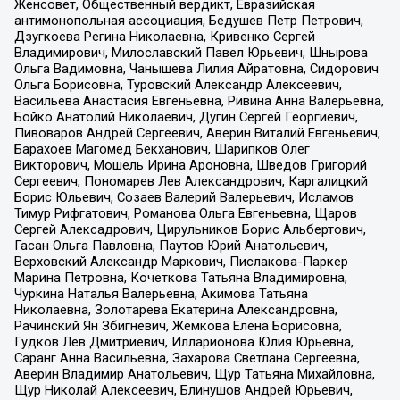
Женсовет, Общественный вердикт, Евразийская
антимонопольная ассоциация, Бедушев Петр Петрович,
Дзугкоева Регина Николаевна, Кривенко Сергей
Владимирович, Милославский Павел Юрьевич, Шнырова
Ольга Вадимовна, Чанышева Лилия Айратовна, Сидорович
Ольга Борисовна, Туровский Александр Алексеевич,
Васильева Анастасия Евгеньевна, Ривина Анна Валерьевна,
Бойко Анатолий Николаевич, Дугин Сергей Георгиевич,
Пивоваров Андрей Сергеевич, Аверин Виталий Евгеньевич,
Барахоев Магомед Бекханович, Шарипков Олег
Викторович, Мошель Ирина Ароновна, Шведов Григорий
Сергеевич, Пономарев Лев Александрович, Каргалицкий
Борис Юльевич, Созаев Валерий Валерьевич, Исламов
Тимур Рифгатович, Романова Ольга Евгеньевна, Щаров
Сергей Алексадрович, Цирульников Борис Альбертович,
Гасан Ольга Павловна, Паутов Юрий Анатольевич,
Верховский Александр Маркович, Пислакова-Паркер
Марина Петровна, Кочеткова Татьяна Владимировна,
Чуркина Наталья Валерьевна, Акимова Татьяна
Николаевна, Золотарева Екатерина Александровна,
Рачинский Ян Збигневич, Жемкова Елена Борисовна,
Гудков Лев Дмитриевич, Илларионова Юлия Юрьевна,
Саранг Анна Васильевна, Захарова Светлана Сергеевна,
Аверин Владимир Анатольевич, Щур Татьяна Михайловна,
Щур Николай Алексеевич, Блинушов Андрей Юрьевич,