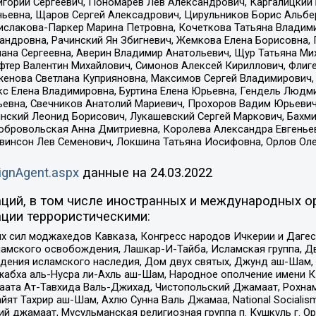
горий Сергеевич, Пономарев Лев Александрович, Каргалицкий 
ньевна, Щаров Сергей Алексадрович, Цирульников Борис Альбер
ислакова-Паркер Марина Петровна, Кочеткова Татьяна Владими
сандровна, Рачинский Ян Збигневич, Жемкова Елена Борисовна,
лана Сергеевна, Аверин Владимир Анатольевич, Щур Татьяна М
фтер Валентин Михайлович, Симонов Алексей Кириллович, Флиг
женова Светлана Куприяновна, Максимов Сергей Владимирович, 
кс Елена Владимировна, Буртина Елена Юрьевна, Гендель Людм
евна, Свечников Анатолий Мариевич, Прохоров Вадим Юрьевич
инский Леонид Борисович, Лукашевский Сергей Маркович, Бахм
Добровольская Анна Дмитриевна, Королева Александра Евгенье
евинсон Лев Семенович, Локшина Татьяна Иосифовна, Орлов Ол
ignAgent.aspx
данные на
24.03.2022
ций, в том числе иностранных и международных ор
ции террористическими:
ил моджахедов Кавказа, Конгресс народов Ичкерии и Дагеста
ламского освобождения, Лашкар-И-Тайба, Исламская группа, Дв
ения исламского наследия, Дом двух святых, Джунд аш-Шам, 
жабха аль-Нусра ли-Ахль аш-Шам, Народное ополчение имени К.
ата Ат-Тавхида Валь-Джихад, Чистопольский Джамаат, Рохнам
ят Тахрир аш-Шам, Ахлю Сунна Валь Джамаа, National Socialism
ий джамаат, Мусульманская религиозная группа п. Кушкуль г. 