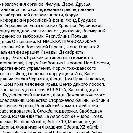
 извлечения органов, Фалунь Дафа, Друзья
рганизация по расследованию преследований
тр либеральной современности, Форум
 Оксфордский российский фонд, Фонд Будущее
е Управление Евангельских Христиан Украинской
еждународное христианское движение, Всемирный
людению за выборами, Республика Польша,
народных Отношений, КРИМСЬКА ПРАВОЗАХИСНА
ы Центральной и Восточной Европы, Фонд Открытой
иональная федерация Канады, Декабристы,
тр , Риддл, Русский антивоенный комитет в
nternational, Форум Свободных Народов ПостРоссии,
дарственного управления, Форум гражданского
рнешнл, Фонд борьбы с коррупцией Инк, Завет
прав человека Чернигов, Фонд Дом Прав Человека,
н, Дом прав человека Крым, Центр дикого лосося,
стов расследователей, АЛЛАТРА, За свободную
д, Гудзоновский институт, Фонд Демократического
сследований, Общество Сторожевой башни, Библии и
сточная Европа, Российский комитет действия,
-расследователей, Служба поддержки, Свободная
 Russie-Libertes, La Asocicion de Rusos Libres,
an Election Monitor, Article 19, Мнение медиа,
Европы, Фонд имени Фридриха Эберта, XZ gGmbH,
ls for International Education, Cultural Vistas,