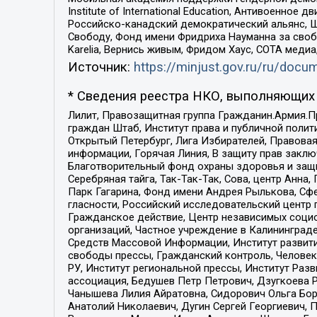
Institute of International Education, Антивоенн
Российско-канадский демократический альянс, 
Свободу, Фонд имени Фридриха Науманна за свобо
Karelia, Вернись живым, Фридом Хаус, СОТА меди
Источник:
https://minjust.gov.ru/ru/doc
* Сведения реестра НКО, выполняющих 
Лилит, Правозащитная группа Гражданин.Армия.П
граждан Штаб, Институт права и публичной поли
Открытый Петербург, Лига Избирателей, Правова
информации, Горячая Линия, В защиту прав закл
Благотворительный фонд охраны здоровья и защи
Серебряная тайга, Так-Так-Так, Сова, центр Анн
Парк Гагарина, Фонд имени Андрея Рылькова, Сф
гласности, Российский исследовательский центр 
Гражданское действие, Центр независимых соци
организаций, Частное учреждение в Калининград
Средств Массовой Информации, Институт развити
свободы прессы, Гражданский контроль, Человек
РУ, Институт региональной прессы, Институт Ра
ассоциация, Бедушев Петр Петрович, Дзугкоева 
Чанышева Лилия Айратовна, Сидорович Ольга Бори
Анатолий Николаевич, Дугин Сергей Георгиевич, 