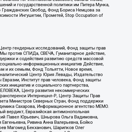
ошений и государственной политики им Питера Мунка,
 Гражданских Свобод, Фонд Бориса Немцова за
имости Ингушетии, Прометей, Stop Occupation of
 Центр гендерных исследований, Фонд защиты прав
 Мы против СПИДа, СВЕЧА, Гуманитарное действие,
ддержки и содействия развитию средств массовой
р социально-информационных инициатив Действие,
 и их семьям, Фонд Тольятти, Новое время,
, Аналитический Центр Юрия Левады, Издательство
 Евразии, Институт прав человека, Фонд защиты
ких инициатив и социального партнерства,
ЕЛОВЕКА, Центр развития некоммерческих
 Трансперенси Интернешнл-Р, Центр Защиты Прав
овета Министров Северных Стран, Фонд поддержки
адемика Сахарова, Информационное агентство МЕМО.
ый вердикт, Евразийская антимонопольная
кий Павел Юрьевич, Шнырова Ольга Вадимовна,
 Евгеньевна, Ривина Анна Валерьевна, Бойко
хоев Магомед Бекханович, Шарипков Олег