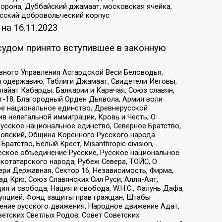
орона, Дуббайский джамаат, московская ячейка,
усский добровольческий корпус
 на
16.11.2023
судом принято вступившее в законную
вного Управления Асгардской Веси Беловодья,
годержавию, Таблиги Джамаат, Свидетели Иеговы,
айат Кабарды, Балкарии и Карачая, Союз славян,
т-18, Благородный Орден Дьявола, Армия воли
ое национальное единство, Древнерусской
 нелегальной иммиграции, Кровь и Честь, О
усское национальное единство, Северное Братство,
ровский, Община Коренного Русского народа
атство, Белый Крест, Misanthropic division,
еское объединение Русские, Русское национальное
котатарского народа, Рубеж Севера, ТОЙС, О
ри Державная, Сектор 16, Независимость, Фирма,
д Крю, Союз Славянских Сил Руси, Алля-Аят,
я и свобода, Нация и свобода, W.H.С., Фалунь Дафа,
рупцией, Фонд защиты прав граждан, Штабы
ение русского движения, Народное движение Адат,
етских Светлых Родов, Совет Советских