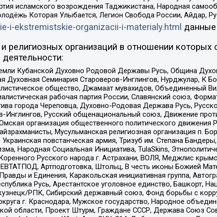
ртия исламского возрождения Таджикистана, Народная самооб
олодёжь Которая Улыбается, Легион Свобода России, Айдар, Р
ie-i-ekstremistskie-organizacii-i-materialy.html
данные
и религиозных организаций в отношении которых 
 деятельности:
земли Кубанской Духовно Родовой Державы Русь, Община Духо
 Духовная Семинария Староверов-Инглингов, Нурджулар, К Бо
листическое общество, Джамаат мувахидов, Объединенный Вил
иалистическая рабочая партия России, Славянский союз, Форма
ива города Череповца, Духовно-Родовая Держава Русь, Русск
-Инглингов, Русский общенациональный союз, Движение против
 Омская организация общественного политического движения Р
йзрахманисты, Мусульманская религиозная организация п. Бо
краинская повстанческая армия, Тризуб им. Степана Бандеры, Бр
зма, Народная Социальная Инициатива, TulaSkins, Этнополитич
оренного Русского народа г. Астрахани, ВОЛЯ, Меджлис крымс
РЕВТАТПОД, Артподготовка, Штольц, В честь иконы Божией Мате
равды и Единения, Каракольская инициативная группа, Автогра
спублика Русь, Арестантское уголовное единство, Башкорт, Наци
окузнецк/РПК, Сибирский державный союз, Фонд борьбы с кор
округа г. Краснодара, Мужское государство, Народное объедин
ой области, Проект Штурм, Граждане СССР, Держава Союз Сов