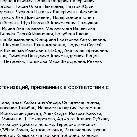
Борис Юльевич, Созаев Валерий Валерьевич,
тович, Гасан Ольга Павловна, Паутов Юрий
ровна, Чуркина Наталья Валерьевна, Акимова
 Гудков Лев Дмитриевич, Илларионова Юлия
ихайловна, Щур Николай Алексеевич, Блинушов
е Ирина Анатольевна, Мельникова Валентина
Беляев Сергей Иванович, Голубева Елена
ила Залмановна, Кокорина Екатерина Алексеевна,
, Шахова Елена Владимировна, Подузов Сергей
ин Вячеслав Иванович, Шабад Анатолий Ефимович,
вна, Смирнов Владимир Александрович, Вицин
ег Петрович, Полякова Мара Федоровна, Резник
ганизаций, признанных в соответствии с
на, База, Асбат аль-Ансар, Священная война,
ижение Талибан, Исламская партия Туркестана,
Исламский джихад, Аль-Каида, Имарат Кавказ,
 Минина и Д. Пожарского, Аджр от Аллаха Субхану
о ба суи давлати исломи, Террористическое
/White Power, Артподготовка, Религиозная группа
Оренбург, Крымско-татарский добровольческий