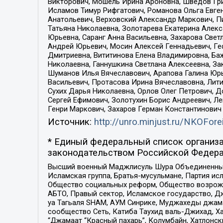
Викторович, Мошель Ирина Ароновна, Шведов Гри
Исламов Тимур Рифгатович, Романова Ольга Евге
Анатольевич, Верховский Александр Маркович, П
Татьяна Николаевна, Золотарева Екатерина Алек
Юрьевна, Саранг Анна Васильевна, Захарова Свет
Андрей Юрьевич, Мосин Алексей Геннадьевич, Ге
Дмитриевна, Вититинова Елена Владимировна, Ба
Николаевна, Ганнушкина Светлана Алексеевна, За
Шуманов Илья Вячеславович, Арапова Галина Юрь
Васильевич, Протасова Ирина Вячеславовна, Лит
Сухих Дарья Николаевна, Орлов Олег Петрович, 
Сергей Ефимович, Золотухин Борис Андреевич, Л
Генри Маркович, Захаров Герман Константинович
Источник:
http://unro.minjust.ru/NKOFore
* Единый федеральный список организа
законодательством Российской Федера
Высший военный Маджлисуль Шура Объединенных с
Исламская группа, Братья-мусульмане, Партия ис
Общество социальных реформ, Общество возрожд
АБТО, Правый сектор, Исламское государство, Д
уа Тагьаля SHAM, АУМ Синрике, Муджахеды джама
сообщество Сеть, Катиба Таухид валь-Джихад, Хай
“Джамаат “Красный пахарь”, Колумбайн, Хатлонск