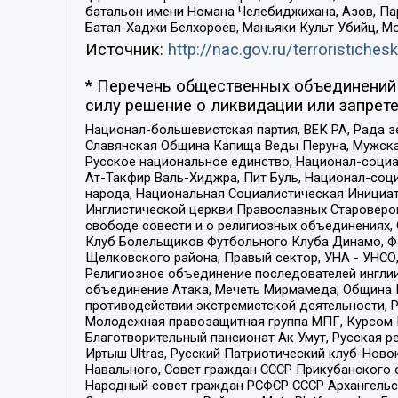
батальон имени Номана Челебиджихана, Азов, Па
Батал-Хаджи Белхороев, Маньяки Культ Убийц, М
Источник:
http://nac.gov.ru/terroristichesk
* Перечень общественных объединений 
силу решение о ликвидации или запрете
Национал-большевистская партия, ВЕК РА, Рада 
Славянская Община Капища Веды Перуна, Мужская
Русское национальное единство, Национал-социа
Ат-Такфир Валь-Хиджра, Пит Буль, Национал-соц
народа, Национальная Социалистическая Инициат
Инглистической церкви Православных Староверов
свободе совести и о религиозных объединениях,
Клуб Болельщиков Футбольного Клуба Динамо, Фа
Щелковского района, Правый сектор, УНА - УНСО, У
Религиозное объединение последователей инглии
объединение Атака, Мечеть Мирмамеда, Община К
противодействии экстремистской деятельности, 
Молодежная правозащитная группа МПГ, Курсом П
Благотворительный пансионат Ак Умут, Русская ре
Иртыш Ultras, Русский Патриотический клуб-Нов
Навального, Совет граждан СССР Прикубанского 
Народный совет граждан РСФСР СССР Архангельск