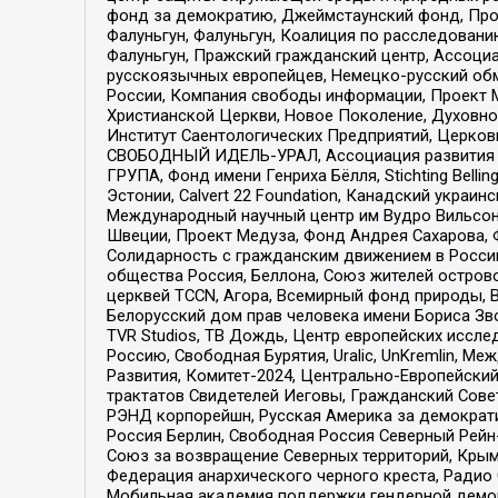
фонд за демократию, Джеймстаунский фонд, Прож
Фалуньгун, Фалуньгун, Коалиция по расследован
Фалуньгун, Пражский гражданский центр, Ассоци
русскоязычных европейцев, Немецко-русский об
России, Компания свободы информации, Проект М
Христианской Церкви, Новое Поколение, Духовн
Институт Саентологических Предприятий, Церков
СВОБОДНЫЙ ИДЕЛЬ-УРАЛ, Ассоциация развития ж
ГРУПА, Фонд имени Генриха Бёлля, Stichting Bellin
Эстонии, Calvert 22 Foundation, Канадский укра
Международный научный центр им Вудро Вильсона
Швеции, Проект Медуза, Фонд Андрея Сахарова, Ф
Солидарность с гражданским движением в России 
общества Россия, Беллона, Союз жителей острово
церквей TCCN, Агора, Всемирный фонд природы, B
Белорусский дом прав человека имени Бориса Зво
TVR Studios, ТВ Дождь, Центр европейских иссл
Россию, Свободная Бурятия, Uralic, UnKremlin, 
Развития, Комитет-2024, Центрально-Европейски
трактатов Свидетелей Иеговы, Гражданский Совет
РЭНД корпорейшн, Русская Америка за демократи
Россия Берлин, Свободная Россия Северный Рейн-В
Союз за возвращение Северных территорий, Крымско
Федерация анархического черного креста, Радио
Мобильная академия поддержки гендерной демократи