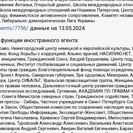
ое движение Антальи, Открытый диалог, Школа международных отн
Школа международных отношений им Нормана Патерсона, Центр
ду, Феминистское антивоенное сопротивление, Комитет независ
а, Либерально-демократическая Лига Украины
uments/7756/
данные на
13.05.2024
функции иностранного агента:
раво, Нижегородский центр немецкой и европейской культуры,
тики, Фонд борьбы с коррупцией, Альянс врачей, НАСИЛИЮ.НЕТ,
я инициатива, Гражданский Союз, Хасдей Ерушалаим, Центр по
юченных, Институт глобализации и социальных движений, Цент
ты прав граждан, Благотворительный фонд помощи осужденным
а, Проект Апрель, Самарская губерния, Эра здоровья, Мемориал
ера, Центр СИБАЛЬТ, Уральская правозащитная группа, Женщины
по правам человека, Дальневосточный центр развития гражданс
ологических исследований, Сутяжник, АКАДЕМИЯ ПО ПРАВАМ Ч
е Совета Министров северных стран, Гражданское содействие,
я прессы - Сибирь, Частное учреждение в Санкт-Петербурге С
 и Закон, Общественная комиссия по сохранению наследия ак
звития Свободы Информации, Экозащита!-Женсовет, Общественн
Регина Николаевна, Кривенко Сергей Владимирович, Милославс
совна, Туровский Александр Алексеевич, Васильева Анастасия
Пивоваров Андрей Сергеевич, Аверин Виталий Евгеньевич, Бара