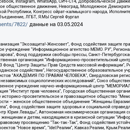
Facebook, Instagram, WhatsApp, СИЧ-С14, Добровольческое Движ
ское общественное движение, Невоград, Молодежное Демократ
ой Республики, Конгресс ойрат-калмыцкого народа, Исполнит
бъединение, ЛГБТ, Я.МЫ Сергей Фургал
uments/7822/
данные на
03.05.2024
Общество с ограниченной ответственностью "Радио Свободная Европа/Радио Свобода", Чешское информационное агентство "MEDIUM-ORIENT", Красноярская региональная общественная организация "Мы против СПИДа", Камалягин Денис Николаевич, Маркелов Сергей Евгеньевич, Пономарев Лев Александрович, Савицкая Людмила Алексеевна, Автономная некоммерческая организация "Центр по работе с проблемой насилия "НАСИЛИЮ.НЕТ", Межрегиональный профессиональный союз работников здравоохранения "Альянс врачей", Юридическое лицо, зарегистрированное в Латвийской Республике, SIA "Medusa Project" (регистрационный номер 40103797863, дата регистрации 10.06.2014), Некоммерческая организация "Фонд по борьбе с коррупцией", Автономная некоммерческая организация "Институт права и публичной политики", Баданин Роман Сергеевич, Гликин Максим Александрович, Железнова Мария Михайловна, Лукьянова Юлия Сергеевна, Маетная Елизавета Витальевна, Маняхин Петр Борисович, Чуракова Ольга Владимировна, Ярош Юлия Петровна, Юридическое лицо "The Insider SIA", зарегистрированное в Риге, Латвийская Республика (дата регистрации 26.06.2015), являющееся администратором доменного имени интернет-издания "The Insider SIA", https://theins.ru, Постернак Алексей Евгеньевич, Рубин Михаил Аркадьевич, Анин Роман Александрович, Юридическое лицо Istories fonds, зарегистрированное в Латвийской Республике (регистрационный номер 50008295751, дата регистрации 24.02.2020), Великовский Дмитрий Александрович, Долинина Ирина Николаевна, Мароховская Алеся Алексеевна, Шлейнов Роман Юрьевич, Шмагун Олеся Валентиновна, Общество с ограниченной ответственностью "Альтаир 2021", Общество с ограниченной ответственностью "Вега 2021", Общество с ограниченной ответственностью "Главный редактор 2021", Общество с ограниченной ответственностью "Ромашки монолит", Важенков Артем Валерьевич, Ивановская областная общественная организация "Центр гендерных исследований", Гурман Юрий Альбертович, Медиапроект "ОВД-Инфо", Егоров Владимир Владимирович, Жилинский Владимир Александрович, Общество с ограниченной ответственностью "ЗП", Иванова София Юрьевна, Карезина Инна Павловна, Кильтау Екатерина Викторовна, Петров Алексей Викторович, Пискунов Сергей Евгеньевич, Смирнов Сергей Сергеевич, Тихонов Михаил Сергеевич, Общество с ограниченной ответственностью "ЖУРНАЛИСТ-ИНОСТРАННЫЙ АГЕНТ", Арапова Галина Юрьевна, Вольтская Татьяна Анатольевна, Американская компания "Mason G.E.S. Anonymous Foundation" (США), являющаяся владельцем интернет-издания https://mnews.world/, Компания "Stichting Bellingcat", зарегистрированная в Нидерландах (дата регистрации 11.07.2018), Захаров Андрей Вячеславович, Клепиковская Екатерина Дмитриевна, Общество с ограниченной ответственностью "МЕМО", Перл Роман Александрович, Симонов Евгений Алексеевич, Соловьева Елена Анатольевна, Сотников Даниил Владимирович, Сурначева Елизавета Дмитриевна, Автономная некоммерческая организация по защите прав человека и информированию населения "Якутия – Наше Мнение", Общество с ограниченной ответственностью "Москоу диджитал медиа", с 26.01.2023 Общество с ограниченной ответственностью "Чайка Белые сады", Ветошкина Валерия Валерьевна, Заговора Максим Александрович, Межрегиональное общественное движение "Российская ЛГБТ - сеть", Оленичев Максим Владимирович, Павлов Иван Юрьевич, Скворцова Елена Сергеевна, Общество с ограниченной ответственностью "Как бы инагент", Кочетков Игорь Викторович, Общество с ограниченной ответственностью "Честные выборы", Еланчик Олег Александрович, Общество с ограниченной ответственностью "Нобелевский призыв", Гималова Регина Эмилевна, Григорьев Андрей Валерьевич, Григорьева Алина Александровна, Ассоциация по содействию защите прав призывников, альтернативнослужащих и военнослужащих "Правозащитная группа "Гражданин.Армия.Право", Хисамова Регина Фаритовна, Автономная некоммерческая организация по реализа