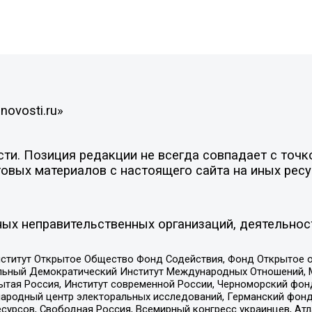
novosti.ru»
и. Позиция редакции не всегда совпадает с точко
овых материалов с настоящего сайта на иных ресу
ых неправительственных организаций, деятельнос
ститут Открытое Общество Фонд Содействия, Фонд Открытое 
альный Демократический Институт Международных Отношений,
тая Россия, Институт современной России, Черноморский фонд
родный центр электоральных исследований, Германский фонд
рсов, Свободная Россия, Всемирный конгресс украинцев, Атла