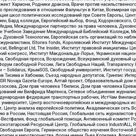
ект Хармони, Родники дракона, Врачи против насильственного
ию преследования в отношении Фалуньгун в Китае, Всемирная о
ация школ политических исследований при Совете Европы, Цен
мен, Бард колледж, Европейский выбор, Фонд Ходорковского,
едиа, Международное партнерство за права человека, Духовно
ое Учебное Заведение Международный Библейский Колледж, М
ь Духовной Технологии, Европейская сеть организаций по наб
урналистики, IStories fonds, Королевский Институт Между
gcat, Bellingcat Ltd, The Insider, Институт правовой инициатив
инский конгресс, Институт Макдональда-Лорье, Украинская нац
, Свободная пресса, Возрождение, Всеукраинский духовный цен
орум свободной России, Лига Свободных Наций, Transparеncy I
– Solidarus, КрымSOS, Свободный университет, Институт госу
в Тисима и Хабомаи, Съезд народных депутатов, Гринпис Инте
DR Novaja Gazeta-Europe, Алтай проект, Образовательный дом 
зскова, Дом прав человека Тбилиси, Дом прав человека Ерева
едований им Вилфрида Мартенса, Сетевое объединение журнали
Международная федерация транспортных рабочих, ИстЧам Финлан
й университет, Центр восточноевропейских и международных и
, Центр анализа европейской политики, Академическая сеть Во
ю в России, Настоящая Россия, Глобальная сеть журналистов
естфалия, Фонд глобальной помощи, Антивоенный комитет России,
татарский Ресурсный Центр, Глобальный союз IndustriALL, Russi
 Свободная Европа, Германское общество изучения Восточной 
и и миротворчества, Форум имени Льва Копелева, American Counci