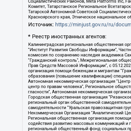
Социалистических Районов, Meta Platforms Inc, 
Комитет, Татарстанское Региональное Всетатар
Татарской Автономной Советской Социалистическ
Красноярского края, Этническое национальное о
Источник:
https://minjust.gov.ru/ru/doc
* Реестр иностранных агентов:
Калининградская региональная общественная организация "Экозащита!-Женсовет", Фонд содействия защите прав и свобод граждан "Общественный вердикт", Фонд "Институт Развития Свободы Информации", Частное учреждение "Информационное агентство МЕМО. РУ", Региональная общественная организация "Общественная комиссия по сохранению наследия академика Сахарова", Фонд поддержки свободы прессы, Санкт-Петербургская общественная правозащитная организация "Гражданский контроль", Межрегиональная общественная организация "Информационно-просветительский центр "Мемориал", Региональный Фонд "Центр Защиты Прав Средств Массовой Информации", с 05.12.2023 Фонд "Центр Защиты Прав Средств массовой информации", Региональная общественная благотворительная организация помощи беженцам и мигрантам "Гражданское содействие", Негосударственное образовательное учреждение дополнительного профессионального образования (повышение квалификации) специалистов "АКАДЕМИЯ ПО ПРАВАМ ЧЕЛОВЕКА", Свердловская региональная общественная организация "Сутяжник", Автономная некоммерческая организация "Центр независимых социологических исследований", Союз общественных объединений "Российский исследовательский центр по правам человека", Региональное общественное учреждение научно-информационный центр "МЕМОРИАЛ", Некоммерческая организация "Фонд защиты гласности", Автономная некоммерческая организация "Институт прав человека", Городская общественная организация "Екатеринбургское общество "МЕМОРИАЛ", Городская общественная организация "Рязанское историко-просветительское и правозащитное общество "Мемориал" (Рязанский Мемориал), Челябинский региональный орган общественной самодеятельности – женское общественное объединение "Женщины Евразии", Челябинский региональный орган общественной самодеятельности "Уральская правозащитная группа", Фонд содействия защите здоровья и социальной справедливости имени Андрея Рылькова, Автономная Некоммерческая Организация "Аналитический Центр Юрия Левады", Автономная некоммерческая организация социальной поддержки населения "Проект Апрель", Региональная общественная организация помощи женщинам и детям, находящимся в кризисной ситуации "Информационно-методический центр "Анна", Фонд содействия развитию массовых коммуникаций и правовому просвещению "Так-так-Так", Фонд содействия устойчивому развитию "Серебряная тайга", Свердловский региональный общественный фонд социальных проектов "Новое время", "Idel.Реалии", Кавказ.Реалии, Крым.Реалии, Телеканал Настоящее Время, Татаро-башкирская служба Радио Свобода (Azatliq Radiosi), Радио Свободная Европа/Радио Свобода (PCE/PC), "Сибирь.Реалии", "Фактограф", Благотворительный фонд помощи осужденным и их семьям, Автономная некоммерческая организация "Институт глобализации и социальных движений", Фонд "В защиту прав заключенных", Частное учреждение "Центр поддержки и содействия развитию средств массовой информации", Пензенский региональный общественный благотворительный фонд "Гражданский союз", "Север.Реалии", Некоммерческая организация Фонд "Правовая инициатива", 