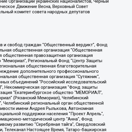
ение Организации украинских националистов, Черный
ическое Движение Весна, Верховный Совет
ельный комитет совета народных депутатов
ции социально-правовых программ "Лилит", Дальневосточное общественное движение "Маяк", Санкт-Петербургская ЛГБТ-инициативная группа "Выход", Инициативная группа ЛГБТ+ "Реверс", Алексеев Андрей Викторович, Бекбулатова Таисия Львовна, Беляев Иван Михайлович, Владыкина Елена Сергеевна, Гельман Марат Александрович, Никульшина Вероника Юрьевна, Толоконникова Надежда Андреевна, Шендерович Виктор Анатольевич, Общество с ограниченной ответственностью "Данное сообщение", Общество с ограниченной ответственностью Издательский дом "Новая глава", Айнбиндер Александра Александровна, Московский комьюнити-центр для ЛГБТ+инициатив, Благотворительный фонд развития филантропии, Deutsche Welle (Германия, Kurt-Schumacher-Strasse 3, 53113 Bonn), Борзунова Мария Михайловна, Воробьев Виктор Викторович, Голубева Анна Львовна, Константинова Алла Михайловна, Малкова Ирина Владимировна, Мурадов Мурад Абдулгалимович, Осетинская Елизавета Николаевна, Понасенков Евгений Николаевич, Ганапольский Матвей Юрьевич, Киселев Евгений Алексеевич, Борухович Ирина Григорьевна, Дремин Иван Тимофеевич, Дубровский Дмитрий Викторович, Красноярская региональная общественная организация поддержки и развития альтернативных образовательных технологий и межкультурных коммуникаций "ИНТЕРРА", Маяковская Екатерина Алексеевна, Фейгин Марк Захарович, Филимонов Андрей Викторович, Дзугкоева Регина Николаевна, Доброхотов Роман Александрович, Дудь Юрий Александрович, Елкин Сергей Владимирович, Кругликов Кирилл Игоревич, Сабунаева Мария Леонидовна, Семенов Алексей Владимирович, Шаинян Карен Багратович, Шульман Екатерина Михайловна, Асафьев Артур Валерьевич, Вахштайн Виктор Семенович, Венедиктов Алексей Алексеевич, Лушникова Екатерина Евгеньевна, Волков Леонид Михайлович, Невзоров Александр Глебович, Пархоменко Сергей Борисович, Сироткин Ярослав Николаевич, Кара-Мурза Владимир Владимирович, Баранова Наталья Владимировна, Гозман Леонид Яковлевич, Кагарлицкий Борис Юльевич, Климарев Михаил Валерьевич, Милов Владимир Станиславович, Автономная некоммерческая организация Краснодарский центр современного искусства "Типография", Моргенштерн Алишер Тагирович, Соболь Любовь Эдуардовна, Общество с ограниченной ответственностью "ЛИЗА НОРМ", Каспаров Гарри Кимович, Ходорковский Михаил Борисович, Общество с ограниченной ответственностью "Апрельские тезисы", Данилович Ирина Брониславовна, Кашин Олег Владимирович, Петров Николай Владимирович, Пивоваров Алексей Владимирович, Соколов Михаил Владимирович, Цветкова Юлия Владимировна, Чичваркин Евгений Александрович, Комитет против пыток/Команда против пыток, Общество с ограниченной ответственностью "Первый научный", Общество с ограниченной ответственностью "Вертолет и ко", Белоцерковская Вероника Борисовна, Кац Максим Евгеньевич, Лазарева Татьяна Юрьевна, Шаведдинов Руслан Табризович, Яшин Илья Валерьевич, Общество с ограниченной ответственностью "Иноагент ААВ", Алешковский Дмитрий Петрович, Альбац Евгения Марковна, Быков Дмитрий Львович, Галямина Юлия Евгеньевна, Лойко Сергей Леонидович, Мартынов Кирилл Константинович, Медведев Сергей Александрович, Крашенинников Федор Геннадиевич, Гордеева Катерина Вл