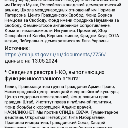
им Питера Мунка, Российско-канадский демократический
альянс, Школа международных отношений им Нормана
Патерсона, Центр Гражданских Свобод, Фонд Бориса
Немцова за Свободу, Фонд имени Фридриха Науманна за
свободу, Феминистское антивоенное сопротивление,
Комитет независимости Ингушетии, Прометей, Stop
Occupation of Karelia, Вернись живым, Фридом Хаус, СОТА
медиа, Либерально-демократическая Лига Украины
Источник:
https://minjust.gov.ru/ru/documents/7756/
данные на
13.05.2024
* Сведения реестра НКО, выполняющих
функции иностранного агента:
Лилит, Правозащитная группа Гражданин.Армия.Право,
Нижегородский центр немецкой и европейской культуры,
Центр гендерных исследований, Фонд защиты прав
граждан Штаб, Институт права и публичной политики,
Фонд борьбы с коррупцией, Альянс врачей,
НАСИЛИЮ.НЕТ, Мы против СПИДа, СВЕЧА, Гуманитарное
действие, Открытый Петербург, Лига Избирателей,
Правовая инициатива, Гражданский Союз, Хасдей
Ерушалаим, Центр поддержки и содействия развитию