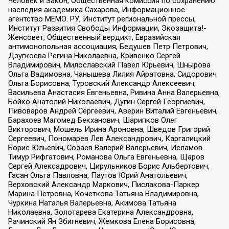
Человек и Закон, Общественная комиссия по сохранению
наследия академика Сахарова, Информационное
агентство МЕМО. РУ, Институт региональной прессы,
Институт Развития Свободы Информации, Экозащита!-
Женсовет, Общественный вердикт, Евразийская
антимонопольная ассоциация, Бедушев Петр Петрович,
Дзугкоева Регина Николаевна, Кривенко Сергей
Владимирович, Милославский Павел Юрьевич, Шнырова
Ольга Вадимовна, Чанышева Лилия Айратовна, Сидорович
Ольга Борисовна, Туровский Александр Алексеевич,
Васильева Анастасия Евгеньевна, Ривина Анна Валерьевна,
Бойко Анатолий Николаевич, Дугин Сергей Георгиевич,
Пивоваров Андрей Сергеевич, Аверин Виталий Евгеньевич,
Барахоев Магомед Бекханович, Шарипков Олег
Викторович, Мошель Ирина Ароновна, Шведов Григорий
Сергеевич, Пономарев Лев Александрович, Каргалицкий
Борис Юльевич, Созаев Валерий Валерьевич, Исламов
Тимур Рифгатович, Романова Ольга Евгеньевна, Щаров
Сергей Алексадрович, Цирульников Борис Альбертович,
Гасан Ольга Павловна, Паутов Юрий Анатольевич,
Верховский Александр Маркович, Пислакова-Паркер
Марина Петровна, Кочеткова Татьяна Владимировна,
Чуркина Наталья Валерьевна, Акимова Татьяна
Николаевна, Золотарева Екатерина Александровна,
Рачинский Ян Збигневич, Жемкова Елена Борисовна,