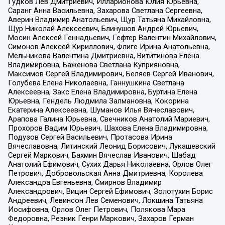
Гудков Лев Дмитриевич, Илларионова Юлия Юрьевна,
Саранг Анна Васильевна, Захарова Светлана Сергеевна,
Аверин Владимир Анатольевич, Щур Татьяна Михайловна,
Щур Николай Алексеевич, Блинушов Андрей Юрьевич,
Мосин Алексей Геннадьевич, Гефтер Валентин Михайлович,
Симонов Алексей Кириллович, Флиге Ирина Анатольевна,
Мельникова Валентина Дмитриевна, Вититинова Елена
Владимировна, Баженова Светлана Куприяновна,
Максимов Сергей Владимирович, Беляев Сергей Иванович,
Голубева Елена Николаевна, Ганнушкина Светлана
Алексеевна, Закс Елена Владимировна, Буртина Елена
Юрьевна, Гендель Людмила Залмановна, Кокорина
Екатерина Алексеевна, Шуманов Илья Вячеславович,
Арапова Галина Юрьевна, Свечников Анатолий Мариевич,
Прохоров Вадим Юрьевич, Шахова Елена Владимировна,
Подузов Сергей Васильевич, Протасова Ирина
Вячеславовна, Литинский Леонид Борисович, Лукашевский
Сергей Маркович, Бахмин Вячеслав Иванович, Шабад
Анатолий Ефимович, Сухих Дарья Николаевна, Орлов Олег
Петрович, Добровольская Анна Дмитриевна, Королева
Александра Евгеньевна, Смирнов Владимир
Александрович, Вицин Сергей Ефимович, Золотухин Борис
Андреевич, Левинсон Лев Семенович, Локшина Татьяна
Иосифовна, Орлов Олег Петрович, Полякова Мара
Федоровна, Резник Генри Маркович, Захаров Герман