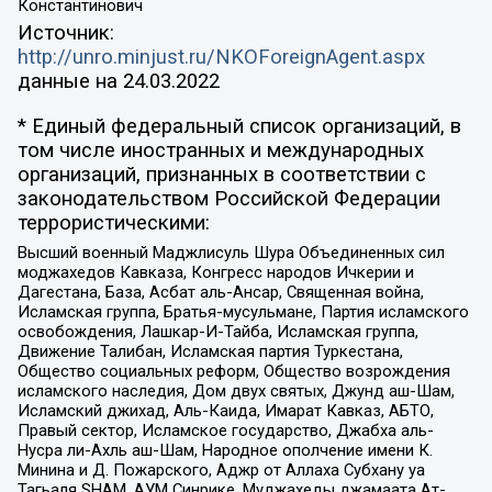
Константинович
Источник:
http://unro.minjust.ru/NKOForeignAgent.aspx
данные на
24.03.2022
* Единый федеральный список организаций, в
том числе иностранных и международных
организаций, признанных в соответствии с
законодательством Российской Федерации
террористическими:
Высший военный Маджлисуль Шура Объединенных сил
моджахедов Кавказа, Конгресс народов Ичкерии и
Дагестана, База, Асбат аль-Ансар, Священная война,
Исламская группа, Братья-мусульмане, Партия исламского
освобождения, Лашкар-И-Тайба, Исламская группа,
Движение Талибан, Исламская партия Туркестана,
Общество социальных реформ, Общество возрождения
исламского наследия, Дом двух святых, Джунд аш-Шам,
Исламский джихад, Аль-Каида, Имарат Кавказ, АБТО,
Правый сектор, Исламское государство, Джабха аль-
Нусра ли-Ахль аш-Шам, Народное ополчение имени К.
Минина и Д. Пожарского, Аджр от Аллаха Субхану уа
Тагьаля SHAM, АУМ Синрике, Муджахеды джамаата Ат-