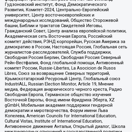
Гудзоновский институт, Фонд Демократического
Развития, Комитет-2024, Центрально-Европейский
университет, Центр восточноевропейских и
международных исследований, Общество Сторожевой
башни, Библии и трактатов Свидетелей Иеговы,
Гражданский Совет, Центр анализа европейской политики,
Академическая сеть Восточная Европа, Российский
комитет действия, РЭНД корпорейшн, Русская Америка за
демократию в России, Настоящая Россия, Глобальная сеть
журналистов-расследователей, Служба поддержки,
Свободная Россия Берлин, Свободная Россия Северный
Рейн-Вестфалия, Фонд глобальной помощи, Антивоенный
комитет России, Russie-Libertes, La Asocicion de Rusos
Libres, Союз за возвращение Северных территорий,
Крымскотатарский Ресурсный Центр, Глобальный союз
IndustriALL, Russian Election Monitor, Article 19, Мнение
медиа, Федерация анархического черного креста, Радио
Свободная Европа, Германское общество изучения
Восточной Европы, Фонд имени Фридриха Эберта, XZ
gGmbH, Мобильная академия поддержки гендерной
демократии и миротворчества, Форум имени Льва
Копелева, American Councils for International Education,
Cultural Vistas, Institute of International Education,
Антивоенное движение Антальи, Открытый диалог, Школа
международных отношений и государственной политики