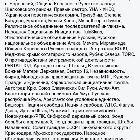
п. Боровский, Община Коренного Русского народа
Щелковского района, Правый сектор, УНА - УНСО,
Украинская повстанческая армия, Тризуб им. Степана
Бандеры, Братство, Белый Крест, Misanthropic division,
Религиозное объединение последователей инглиизма,
Народная Социальная Инициатива, TulaSkins,
Этнополитическое объединение Русские, Русское
национальное объединение Атака, Мечеть Мирмамеда,
Община Коренного Русского народа г. Астрахани, ВОЛЯ,
Меджлис крымскотатарского народа, Рубеж Севера, ТОЙС,
О противодействии экстремистской деятельности,
РЕВТАТПОД, Артподготовка, Штольц, В честь иконы
Божией Матери Державная, Сектор 16, Независимость,
Фирма, Молодежная правозащитная группа МПГ, Курсом
Правды и Единения, Каракольская инициативная группа,
Автоград Крю, Союз Славянских Сил Руси, Алля-Аят,
Благотворительный пансионат Ак Умут, Русская
республика Русь, Арестантское уголовное единство,
Башкорт, Нация и свобода, Нация и свобода, W.H.С., Фалунь
Дафа, Иртыш Ultras, Русский Патриотический клуб-
Новокузнецк/РПК, Сибирский державный союз, Фонд
борьбы с коррупцией, Фонд защиты прав граждан, Штабы
Навального, Совет граждан СССР Прикубанского округа г.
Краснодара, Мужское государство, Народное
объединение русского движения, Народное движение