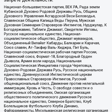
запрете деятельности:
Национал-большевистская партия, ВЕК РА, Рада земли
Кубанской Духовно Родовой Державы Русь, Община
Духовного Управления Асгардской Веси Беловодья,
Славянская Община Капища Веды Перуна, Мужская
Духовная Семинария Староверов-Инглингов, Нурджулар, К
Богодержавию, Таблиги Джамаат, Свидетели Иеговы,
Русское национальное единство, Национал-
социалистическое общество, Джамаат мувахидов,
Объединенный Вилайат Кабарды, Балкарии и Карачая,
Союз славян, Ат-Такфир Валь-Хиджра, Пит Буль,
Национал-социалистическая рабочая партия России,
Славянский союз, Формат-18, Благородный Орден
Дьявола, Армия воли народа, Национальная
Социалистическая Инициатива города Череповца,
Духовно-Родовая Держава Русь, Русское национальное
единство, Древнерусской Инглистической церкви
Православных Староверов-Инглингов, Русский
общенациональный союз, Движение против нелегальной
иммиграции, Кровь и Честь, О свободе совести и о
религиозных объединениях, Омская организация
общественного политического движения Русское
национальное единство, Северное Братство, Клуб
Болельщиков Футбольного Клуба Динамо,
Файзрахманисты, Мусульманская религиозная организация