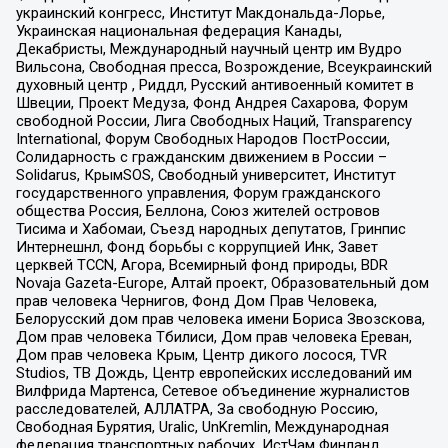
украинский конгресс, Институт Макдональда-Лорье,
Украинская национальная федерация Канады,
Декабристы, Международный научный центр им Вудро
Вильсона, Свободная пресса, Возрождение, Всеукраинский
духовный центр , Риддл, Русский антивоенный комитет в
Швеции, Проект Медуза, Фонд Андрея Сахарова, Форум
свободной России, Лига Свободных Наций, Transparеncy
International, Форум Свободных Народов ПостРоссии,
Солидарность с гражданским движением в России –
Solidarus, КрымSOS, Свободный университет, Институт
государственного управления, Форум гражданского
общества Россия, Беллона, Союз жителей островов
Тисима и Хабомаи, Съезд народных депутатов, Гринпис
Интернешнл, Фонд борьбы с коррупцией Инк, Завет
церквей TCCN, Агора, Всемирный фонд природы, BDR
Novaja Gazeta-Europe, Алтай проект, Образовательный дом
прав человека Чернигов, Фонд Дом Прав Человека,
Белорусский дом прав человека имени Бориса Звозскова,
Дом прав человека Тбилиси, Дом прав человека Ереван,
Дом прав человека Крым, Центр дикого лосося, TVR
Studios, ТВ Дождь, Центр европейских исследований им
Вилфрида Мартенса, Сетевое объединение журналистов
расследователей, АЛЛАТРА, За свободную Россию,
Свободная Бурятия, Uralic, UnKremlin, Международная
федерация транспортных рабочих, ИстЧам Финланд,