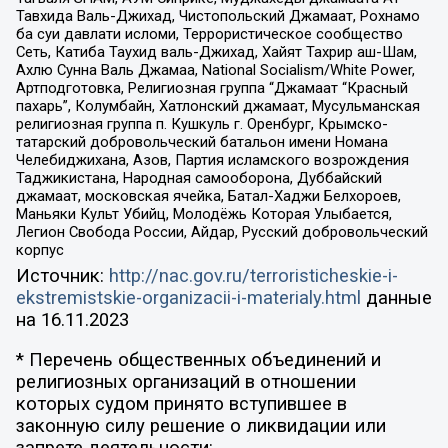
Тавхида Валь-Джихад, Чистопольский Джамаат, Рохнамо
ба суи давлати исломи, Террористическое сообщество
Сеть, Катиба Таухид валь-Джихад, Хайят Тахрир аш-Шам,
Ахлю Сунна Валь Джамаа, National Socialism/White Power,
Артподготовка, Религиозная группа “Джамаат “Красный
пахарь”, Колумбайн, Хатлонский джамаат, Мусульманская
религиозная группа п. Кушкуль г. Оренбург, Крымско-
татарский добровольческий батальон имени Номана
Челебиджихана, Азов, Партия исламского возрождения
Таджикистана, Народная самооборона, Дуббайский
джамаат, московская ячейка, Батал-Хаджи Белхороев,
Маньяки Культ Убийц, Молодёжь Которая Улыбается,
Легион Свобода России, Айдар, Русский добровольческий
корпус
Источник:
http://nac.gov.ru/terroristicheskie-i-
ekstremistskie-organizacii-i-materialy.html
данные
на
16.11.2023
* Перечень общественных объединений и
религиозных организаций в отношении
которых судом принято вступившее в
законную силу решение о ликвидации или