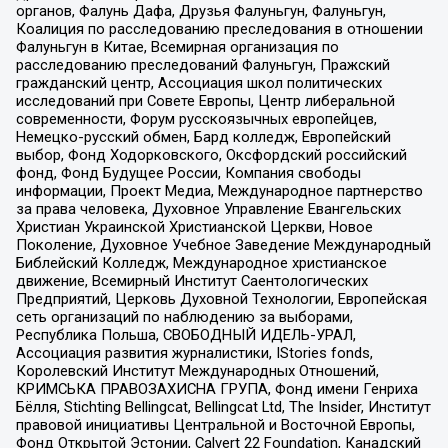
органов, Фалунь Дафа, Друзья Фалуньгун, Фалуньгун,
Коалиция по расследованию преследования в отношении
Фалуньгун в Китае, Всемирная организация по
расследованию преследований Фалуньгун, Пражский
гражданский центр, Ассоциация школ политических
исследований при Совете Европы, Центр либеральной
современности, Форум русскоязычных европейцев,
Немецко-русский обмен, Бард колледж, Европейский
выбор, Фонд Ходорковского, Оксфордский российский
фонд, Фонд Будущее России, Компания свободы
информации, Проект Медиа, Международное партнерство
за права человека, Духовное Управление Евангельских
Христиан Украинской Христианской Церкви, Новое
Поколение, Духовное Учебное Заведение Международный
Библейский Колледж, Международное христианское
движение, Всемирный Институт Саентологических
Предприятий, Церковь Духовной Технологии, Европейская
сеть организаций по наблюдению за выборами,
Республика Польша, СВОБОДНЫЙ ИДЕЛЬ-УРАЛ,
Ассоциация развития журналистики, IStories fonds,
Королевский Институт Международных Отношений,
КРИМСЬКА ПРАВОЗАХИСНА ГРУПА, Фонд имени Генриха
Бёлля, Stichting Bellingcat, Bellingcat Ltd, The Insider, Институт
правовой инициативы Центральной и Восточной Европы,
Фонд Открытой Эстонии, Calvert 22 Foundation, Канадский