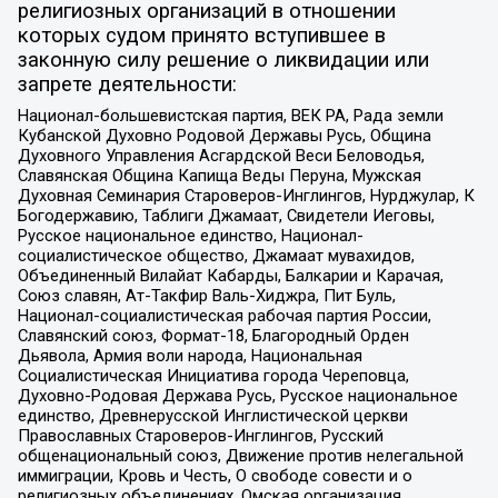
религиозных организаций в отношении
которых судом принято вступившее в
законную силу решение о ликвидации или
запрете деятельности:
Национал-большевистская партия, ВЕК РА, Рада земли
Кубанской Духовно Родовой Державы Русь, Община
Духовного Управления Асгардской Веси Беловодья,
Славянская Община Капища Веды Перуна, Мужская
Духовная Семинария Староверов-Инглингов, Нурджулар, К
Богодержавию, Таблиги Джамаат, Свидетели Иеговы,
Русское национальное единство, Национал-
социалистическое общество, Джамаат мувахидов,
Объединенный Вилайат Кабарды, Балкарии и Карачая,
Союз славян, Ат-Такфир Валь-Хиджра, Пит Буль,
Национал-социалистическая рабочая партия России,
Славянский союз, Формат-18, Благородный Орден
Дьявола, Армия воли народа, Национальная
Социалистическая Инициатива города Череповца,
Духовно-Родовая Держава Русь, Русское национальное
единство, Древнерусской Инглистической церкви
Православных Староверов-Инглингов, Русский
общенациональный союз, Движение против нелегальной
иммиграции, Кровь и Честь, О свободе совести и о
религиозных объединениях, Омская организация