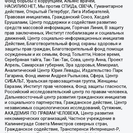
Фонд борьбы с коррупцией, Альянс врачей,
НАСИЛИЮ.НЕТ, Мы против СПИДа, СВЕЧА, Гуманитарное
действие, Открытый Петербург, Лига Избирателей,
Правовая инициатива, Гражданский Союз, Хасдей
Ерушалаим, Центр поддержки и содействия развитию
средств массовой информации, Горячая Линия, В защиту
прав заключенных, Институт глобализации и социальных
движений, Центр социально-информационных инициатив
Действие, Благотворительный фонд охраны здоровья и
защиты прав граждан, Благотворительный фонд помощи
осужденным и их семьям, Фонд Тольятти, Новое время,
Серебряная тайга, Так-Так-Так, Сова, центр Анна, Проект
Апрель, Самарская губерния, Эра здоровья, Мемориал,
Аналитический Центр Юрия Левады, Издательство Парк
Гагарина, Фонд имени Андрея Рылькова, Сфера, Центр
СИБАЛЬТ, Уральская правозащитная группа, Женщины
Евразии, Институт прав человека, Фонд защиты гласности,
Российский исследовательский центр по правам человека,
Дальневосточный центр развития гражданских инициатив
и социального партнерства, Гражданское действие, Центр
независимых социологических исследований, Сутяжник,
АКАДЕМИЯ ПО ПРАВАМ ЧЕЛОВЕКА, Центр развития
некоммерческих организаций, Частное учреждение в
Калининграде Совета Министров северных стран,
Гражданское содействие, Трансперенси Интернешнл-Р,