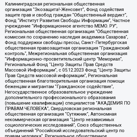
Калининградская региональная общественная организация "Экозащита!-Женсовет", Фонд содействия защите прав и свобод граждан "Общественный вердикт", Фонд "Институт Развития Свободы Информации", Частное учреждение "Информационное агентство МЕМО. РУ", Региональная общественная организация "Общественная комиссия по сохранению наследия академика Сахарова", Фонд поддержки свободы прессы, Санкт-Петербургская общественная правозащитная организация "Гражданский контроль", Межрегиональная общественная организация "Информационно-просветительский центр "Мемориал", Региональный Фонд "Центр Защиты Прав Средств Массовой Информации", с 05.12.2023 Фонд "Центр Защиты Прав Средств массовой информации", Региональная общественная благотворительная организация помощи беженцам и мигрантам "Гражданское содействие", Негосударственное образовательное учреждение дополнительного профессионального образования (повышение квалификации) специалистов "АКАДЕМИЯ ПО ПРАВАМ ЧЕЛОВЕКА", Свердловская региональная общественная организация "Сутяжник", Автономная некоммерческая организация "Центр независимых социологических исследований", Союз общественных объединений "Российский исследовательский центр по правам человека", Региональное общественное учреждение научно-информационный центр "МЕМОРИАЛ", Некоммерческая организация "Фонд защиты гласности", Автономная некоммерческая организация "Институт прав человека", Городская общественная организация "Екатеринбургское общество "МЕМОРИАЛ", Городская общественная организация "Рязанское историко-просветительское и правозащитное общество "Мемориал" (Рязанский Мемориал), Челябинский региональный орган общественной самодеятельности – женское общественное объединение "Женщины Евразии", Челябинский региональный орган общественной самодеятельности "Уральская правозащитная группа", Фонд содействия защите здоровья и социальной справедливости имени Андрея Рылькова, Автономная Некоммерческая Организация "Аналитический Центр Юрия Левады", Автономная некоммерческая организация социальной поддержки населения "Проект Апрель", Региональная общественная организация помощи женщинам и детям, находящимся в кризисной ситуации "Информационно-методический центр "Анна", Фонд содействия развитию массовых коммуникаций и правовому просвещению "Так-так-Так", Фонд содействия устойчивому развитию "Серебряная тайга", Свердловский региональный общественный фонд социальных проектов "Новое время", "Idel.Реалии", Кавказ.Реалии, Крым.Реалии, Телеканал Настоящее Время, Татаро-башкирская служба Радио Свобода (Azatliq Radiosi), Радио Свободная Европа/Радио Свобода (PCE/PC), "Сибирь.Реалии", "Фактограф", Благотворительный фонд помощи осужденным и их семьям, Автономная некоммерческая организация "Институт глобализации и социальных движений", Фонд "В защиту прав заключенных", Частное учреждение "Центр поддержки и содействия развитию средств массовой информации", Пензенский региональный общественный благотворительный фонд "Гражданский союз", "Север.Реалии", Некоммерческая организация Фонд "Правовая инициатива", Общество с ограниченной ответственностью "Радио Свободная Европа/Радио Свобода", Чешское информационное агентство "MEDIUM-ORIENT", Красноярская региональная общественная организация "Мы против СПИДа", Камалягин Денис Николаевич, Маркелов Сергей Евгеньевич, Пономарев Лев Александрович, Савицкая Людмила Алексеевна, Автономная некоммерческая организация "Центр по работе с проблемой насилия "НАСИЛИЮ.НЕТ", Межрегиональный профессиональный союз работников здравоохранения "Альянс врачей", Юридическое лицо, зарегистрированное в Латвийской Республике, SIA "Medusa Project" (регистрационный номер 40103797863, дата регистрации 10.06.2014), Некоммерческая организация "Фонд по борьбе с коррупцией", Автономная некоммерческая организация "Институт права и публичной политики", Баданин Роман Сергеевич, Гликин Максим Александрович, Железнова Мария Михайловна, Лукьянова Юлия Сергеевна, Маетная Елизавета Витальевна, Маняхин Петр Борисович, Чуракова Ольга Владимировна, Ярош Юлия Петровна, Юридическое лицо "The Insider SIA", зарегистрированное в Риге, Латвийская Республика (дата регистрации 26.06.2015), являющееся администратором доменного имени интернет-издания "The Insider SIA", https://theins.ru, Постернак Алексей Евгеньевич, Рубин Михаил Аркадьевич, Анин Роман Александрович, Юридическое лицо Istories fonds, зарегистрированное в Латвийской Республике (регистрационный номер 50008295751, дата регистрации 24.02.2020), Великовский Дмитрий Александрович, Долинина Ирина Николаевна, Мароховская Алеся Алексеевна, Шлейнов Роман Юрьевич, Шмагун Олеся Валентиновна, Общество с ограниченной ответственностью "Альтаир 2021", Общество с ограниченной ответственностью "Вега 2021", Общество с ограниченной ответственностью "Главный редактор 2021", Общество с ограниченной ответственностью "Ромашки монолит", Важенков Артем Валерьевич, Ивановская областная общественная организация "Центр гендерных исследований", Гурман Юрий Альбертович, Медиапроект "ОВД-Инфо", Егоров Владимир Владимирович, Жилинский Владимир Александрович, Общество с ограниченной ответственностью "ЗП", Иванова София Юрьевна, Карезина Инна Павловна, Кильтау Екатерина Викторовна, Петров Алексей Викторович, Пискунов Сергей Евгеньевич, Смирнов Сергей Сергеевич, Тихонов Михаил Сергеевич, Общество с ограниченной ответственностью "ЖУРНАЛИСТ-ИНОСТРАННЫЙ АГЕНТ", Арапова Галина Юрьевна, Вольтская Татьяна Анатольевна, Американская компания "Mason G.E.S. Anonymous Foundation" (США), являющаяся владельцем интернет-издания https://mnews.world/, Компания "Stichting Bellingcat", зарегистрированная в Нидерландах (дата регистрации 11.07.2018), Захаров Андрей Вячеславович, Клепиковская Екатерина Дмитриевна, Общество с ограниченной ответственностью "МЕМО", Перл Роман Александрович, Симонов Евгений Алексеевич, Соловьева Елена Анатольевна, Сотников Даниил Владимирович, Сурначева Елизавета Дмитриевна, Автономная некоммерческая организация по защите прав человека и информированию населения "Якутия – Наше Мнение", Общество с ограниченной ответственностью "Москоу диджитал медиа", с 26.01.2023 Общество с ограниченной ответственностью "Чайка Белые сады", Ветошкина Валерия Валерьевна, Заговора Максим Александрович, Межрегиональное общественное движение "Российская ЛГБТ - сеть", Оленичев Максим Владимирович, Павлов Иван Юрьевич, Скворцова Елена Сергеевна, Общество с ограниченной ответственностью "Как бы инагент", Кочетков Игорь Викторович, Общество с ограниченной ответственностью "Честные выборы", Еланчик Олег Александрович, Общество с ограниченной ответственностью "Нобелевский призыв", Гималова Регина Эмилевна, Григорьев Андрей Валерьевич, Григорьева Алина Александровна, Ассоциация по содействию защите прав призывников, альтернативнослужащих и военнослужащих "Правозащитная группа "Гражданин.Армия.Право", Хисамова Регина Фаритовна, Автономная некоммерческая организация по реализации социально-правовых программ "Лилит", Дальневосточное общественное движение "Маяк", Санкт-Петербургская ЛГБТ-инициативная группа "Выход", Инициативная группа ЛГБТ+ "Реверс", Алексеев Андрей Викторович, Бекбулатова Таисия Львовна, Беляев Иван Михайлович, Владыкина Елена Сергеевна, Гельман Марат Александрович, Никульшина Вероника Юрьевна, Толоконникова Надежда Андреевна, Шендерович Виктор Анатольевич, Общество с ограниченной ответственностью "Данное сообщение", Общество с ограниченной ответственностью Издательский дом "Новая глава", Айнбиндер Александра Александровна, Московский комьюнити-центр для ЛГБТ+инициатив, Благотворительный фонд развития филантропии, Deutsche Welle (Германия, Kurt-Schumacher-Strasse 3, 53113 Bonn), Борзунова Мария Михайловна, Воробьев Виктор Викторович, Голубева Анна Львовна, Константинова Алла Михайловна, Малкова Ирина Владимировна, Мурадов Мурад Абдулгалимович, Осетинская Елизавета Николаевна, Понасенков Евгений Николаевич, Ганапольский Матвей Юрьевич, Киселев Евгений Алексеевич, Борухович Ирина Григорьевна, Дремин Иван Тимофеевич, Дубровский Дмитрий Викторович, Красноярская региональная общественная организация поддержки и развития альтернативных образовательных технологий и межкультурных коммуникаций "ИНТЕРРА", Маяковская Екатерина Алексеевна, Фейгин Марк Захарович, Филимонов Андрей Викторович, Дзугкоева Регина Николаевна, Доброхотов Роман Александрович, Дудь Юрий Александрович, Елкин Сергей Владимирович, Кругликов Кирилл Игоревич, Сабунаева Мария Леонидовна, Семенов Алексей Владимирович, Шаинян Карен Багратович, Шульман Екатерина Михайловна, Асафьев Артур Валерьевич, Вахштайн Виктор Семенович, Венедиктов Алексей Алексеевич, Лушникова Екатерина Евгеньевна, Волков Леонид Михайлович, Невзоров Александр Глебович, Пархоменко Сергей Борисович, Сироткин Ярослав Николаевич, Кара-Мурза Владимир Владимирович, Баранова Наталья Владимировна, Гозман Леонид Яковлевич, Кагарлицкий Борис Юльевич, Климарев Михаил Валерьевич, Милов Владимир Станиславович, Автономная некоммерческая организация Краснодарский центр современного искусства "Типография", Моргенштерн Алишер Тагирович, Соболь Любовь Эдуардовна, Общество с ограниченной ответственностью "ЛИЗА НОРМ", Каспаров Гарри Кимович, Ходорковский Михаил Борисович, Общество с ограниченной ответственностью "Апрельские тезисы", Данилович Ирина Брониславовна, Кашин Олег Владимирович, Петров Николай Владимирович, Пивоваров Алексей Владимирович, Соколов Михаил Владимирович, Цветкова Юлия Владимировна, Чичваркин Евгений Александрович, Комитет против пыток/Команда против пыток, Общество с ограниченной ответственностью "Первый научный", Общество с ограниченной ответственностью "Вертолет и ко", Белоцерковская Вероника Борисовна, Кац Максим Евгеньевич, Лазарева Татьяна Юрьевна, Шаведдинов Руслан Табризович, Яшин Илья Валерьевич, Общество с ограниченной ответственностью "Иноагент ААВ", Алешковский Дмитрий Петрович, Альбац Евгения Марковна, Быков Дмитрий Львович, Галямина Юлия Евгеньевна, Лойко Сергей Леонидович, Мартынов Кирилл Константинович, Медведев Сергей Александрович, Крашенинников Федор Геннадиевич, Гордеева Катерина Вл