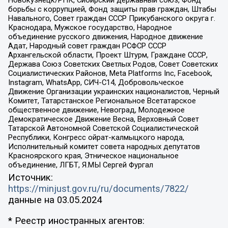
борьбы с коррупцией, Фонд защиты прав граждан, Штабы
Навального, Совет граждан СССР Прикубанского округа г.
Краснодара, Мужское государство, Народное
объединение русского движения, Народное движение
Адат, Народный совет граждан РСФСР СССР
Архангельской области, Проект Штурм, Граждане СССР,
Держава Союз Советских Светлых Родов, Совет Советских
Социалистических Районов, Meta Platforms Inc, Facebook,
Instagram, WhatsApp, СИЧ-С14, Добровольческое
Движение Организации украинских националистов, Черный
Комитет, Татарстанское Региональное Всетатарское
общественное движение, Невоград, Молодежное
Демократическое Движение Весна, Верховный Совет
Татарской Автономной Советской Социалистической
Республики, Конгресс ойрат-калмыцкого народа,
Исполнительный комитет совета народных депутатов
Красноярского края, Этническое национальное
объединение, ЛГБТ, Я.МЫ Сергей Фургал
Источник:
https://minjust.gov.ru/ru/documents/7822/
данные на
03.05.2024
* Реестр иностранных агентов: