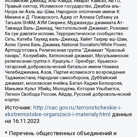
Исламский джихад, Аль-Каида, Имарат Кавказ, АБТО,
Правый сектор, Исламское государство, Джабха аль-
Нусра ли-Ахль аш-Шам, Народное ополчение имени К.
Минина и Д. Пожарского, Аджр от Аллаха Субхану уа
Тагьаля SHAM, АУМ Синрике, Муджахеды джамаата Ат-
Тавхида Валь-Джихад, Чистопольский Джамаат, Рохнамо
ба суи давлати исломи, Террористическое сообщество
Сеть, Катиба Таухид валь-Джихад, Хайят Тахрир аш-Шам,
Ахлю Сунна Валь Джамаа, National Socialism/White Power,
Артподготовка, Религиозная группа “Джамаат “Красный
пахарь”, Колумбайн, Хатлонский джамаат, Мусульманская
религиозная группа п. Кушкуль г. Оренбург, Крымско-
татарский добровольческий батальон имени Номана
Челебиджихана, Азов, Партия исламского возрождения
Таджикистана, Народная самооборона, Дуббайский
джамаат, московская ячейка, Батал-Хаджи Белхороев,
Маньяки Культ Убийц, Молодёжь Которая Улыбается,
Легион Свобода России, Айдар, Русский добровольческий
корпус
Источник:
http://nac.gov.ru/terroristicheskie-i-
ekstremistskie-organizacii-i-materialy.html
данные
на
16.11.2023
* Перечень общественных объединений и