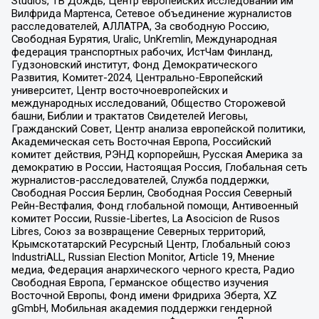
Studios, ТВ Дождь, Центр европейских исследований им
Вилфрида Мартенса, Сетевое объединение журналистов
расследователей, АЛЛАТРА, За свободную Россию,
Свободная Бурятия, Uralic, UnKremlin, Международная
федерация транспортных рабочих, ИстЧам Финланд,
Гудзоновский институт, Фонд Демократического
Развития, Комитет-2024, Центрально-Европейский
университет, Центр восточноевропейских и
международных исследований, Общество Сторожевой
башни, Библии и трактатов Свидетелей Иеговы,
Гражданский Совет, Центр анализа европейской политики,
Академическая сеть Восточная Европа, Российский
комитет действия, РЭНД корпорейшн, Русская Америка за
демократию в России, Настоящая Россия, Глобальная сеть
журналистов-расследователей, Служба поддержки,
Свободная Россия Берлин, Свободная Россия Северный
Рейн-Вестфалия, Фонд глобальной помощи, Антивоенный
комитет России, Russie-Libertes, La Asocicion de Rusos
Libres, Союз за возвращение Северных территорий,
Крымскотатарский Ресурсный Центр, Глобальный союз
IndustriALL, Russian Election Monitor, Article 19, Мнение
медиа, Федерация анархического черного креста, Радио
Свободная Европа, Германское общество изучения
Восточной Европы, Фонд имени Фридриха Эберта, XZ
gGmbH, Мобильная академия поддержки гендерной