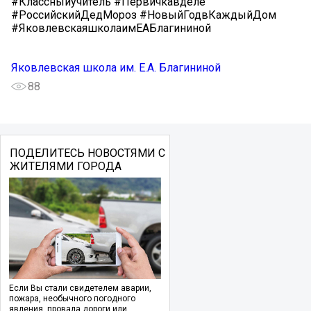
#Классныйучитель #Первичкавделе
#РоссийскийДедМороз #НовыйГодвКаждыйДом
#ЯковлевскаяшколаимЕАБлагининой
Яковлевская школа им. Е.А. Благининой
88
ПОДЕЛИТЕСЬ НОВОСТЯМИ С
ЖИТЕЛЯМИ ГОРОДА
Если Вы стали свидетелем аварии,
пожара, необычного погодного
явления, провала дороги или