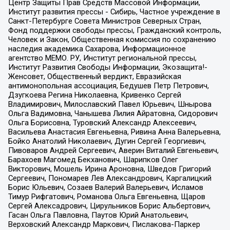
Центр Защиты Прав Средств Массовой Информации,
Институт развития прессы - Сибирь, Частное учреждение в
Санкт-Петербурге Совета Министров Северных Стран,
Фонд поддержки свободы прессы, Гражданский контроль,
Человек и Закон, Общественная комиссия по сохранению
наследия академика Сахарова, Информационное
агентство МЕМО. РУ, Институт региональной прессы,
Институт Развития Свободы Информации, Экозащита!-
Женсовет, Общественный вердикт, Евразийская
антимонопольная ассоциация, Бедушев Петр Петрович,
Дзугкоева Регина Николаевна, Кривенко Сергей
Владимирович, Милославский Павел Юрьевич, Шнырова
Ольга Вадимовна, Чанышева Лилия Айратовна, Сидорович
Ольга Борисовна, Туровский Александр Алексеевич,
Васильева Анастасия Евгеньевна, Ривина Анна Валерьевна,
Бойко Анатолий Николаевич, Дугин Сергей Георгиевич,
Пивоваров Андрей Сергеевич, Аверин Виталий Евгеньевич,
Барахоев Магомед Бекханович, Шарипков Олег
Викторович, Мошель Ирина Ароновна, Шведов Григорий
Сергеевич, Пономарев Лев Александрович, Каргалицкий
Борис Юльевич, Созаев Валерий Валерьевич, Исламов
Тимур Рифгатович, Романова Ольга Евгеньевна, Щаров
Сергей Алексадрович, Цирульников Борис Альбертович,
Гасан Ольга Павловна, Паутов Юрий Анатольевич,
Верховский Александр Маркович, Пислакова-Паркер