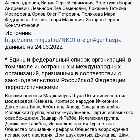
Александрович, Вицин Сергей Ефимович, Золотухин Борис
Андреевич, Левинсон Лев Семенович, Локшина Татьяна
Иосифовна, Орлов Олег Петрович, Полякова Мара
Федоровна, Резник Генри Маркович, Захаров Герман
Константинович
Источник:
http://unro.minjust.ru/NKOForeignAgent.aspx
данные на
24.03.2022
* Единый федеральный список организаций, в
том числе иностранных и международных
организаций, признанных в соответствии с
законодательством Российской Федерации
террористическими:
Высший военный Маджлисуль Шура Объединенных сил
моджахедов Кавказа, Конгресс народов Ичкерии и
Дагестана, База, Асбат аль-Ансар, Священная война,
Исламская группа, Братья-мусульмане, Партия исламского
освобождения, Лашкар-И-Тайба, Исламская группа,
Движение Талибан, Исламская партия Туркестана,
Общество социальных реформ, Общество возрождения
исламского наследия, Дом двух святых, Джунд аш-Шам,