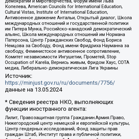
демократии и миротворчества, Форум имени Льва
Копелева, American Councils for International Education,
Cultural Vistas, Institute of International Education,
Антивоенное движение Антальи, Открытый диалог, Школа
международных отношений и государственной политики
им Питера Мунка, Российско-канадский демократический
альянс, Школа международных отношений им Нормана
Патерсона, Центр Гражданских Свобод, Фонд Бориса
Немцова за Свободу, Фонд имени Фридриха Науманна за
свободу, Феминистское антивоенное сопротивление,
Комитет независимости Ингушетии, Прометей, Stop
Occupation of Karelia, Вернись живым, Фридом Хаус, СОТА
медиа, Либерально-демократическая Лига Украины
Источник:
https://minjust.gov.ru/ru/documents/7756/
данные на
13.05.2024
* Сведения реестра НКО, выполняющих
функции иностранного агента:
Лилит, Правозащитная группа Гражданин.Армия.Право,
Нижегородский центр немецкой и европейской культуры,
Центр гендерных исследований, Фонд защиты прав
граждан Штаб, Институт права и публичной политики,