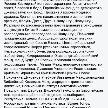
Россия, Всемирный конгресс украинцев, Атлантический
совет, Человек в беде, Европейский фонд за демократию,
Джеймстаунский фонд, Прожект Хармони, Родники
дракона, Врачи против насильственного извлечения
органов, Фалунь Дафа, Друзья Фалуньгун, Фалуньгун,
Коалиция по расследованию преследования в отношении
Фалуньгун в Китае, Всемирная организация по
расследованию преследований Фалуньгун, Пражский
гражданский центр, Ассоциация школ политических
исследований при Совете Европы, Центр либеральной
современности, Форум русскоязычных европейцев,
Немецко-русский обмен, Бард колледж, Европейский
выбор, Фонд Ходорковского, Оксфордский российский
фонд, Фонд Будущее России, Компания свободы
информации, Проект Медиа, Международное партнерство
за права человека, Духовное Управление Евангельских
Христиан Украинской Христианской Церкви, Новое
Поколение, Духовное Учебное Заведение Международный
Библейский Колледж, Международное христианское
движение, Всемирный Институт Саентологических
Предприятий, Церковь Духовной Технологии, Европейская
сеть организаций по наблюдению за выборами,
Республика Польша, СВОБОДНЫЙ ИДЕЛЬ-УРАЛ,
Ассоциация развития журналистики, IStories fonds,
Королевский Институт Международных Отношений,