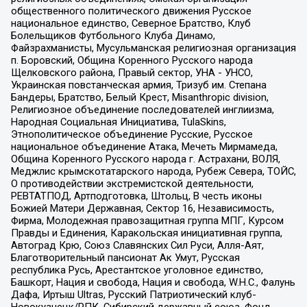
общественного политического движения Русское
национальное единство, Северное Братство, Клуб
Болельщиков Футбольного Клуба Динамо,
Файзрахманисты, Мусульманская религиозная организация
п. Боровский, Община Коренного Русского народа
Щелковского района, Правый сектор, УНА - УНСО,
Украинская повстанческая армия, Тризуб им. Степана
Бандеры, Братство, Белый Крест, Misanthropic division,
Религиозное объединение последователей инглиизма,
Народная Социальная Инициатива, TulaSkins,
Этнополитическое объединение Русские, Русское
национальное объединение Атака, Мечеть Мирмамеда,
Община Коренного Русского народа г. Астрахани, ВОЛЯ,
Меджлис крымскотатарского народа, Рубеж Севера, ТОЙС,
О противодействии экстремистской деятельности,
РЕВТАТПОД, Артподготовка, Штольц, В честь иконы
Божией Матери Державная, Сектор 16, Независимость,
Фирма, Молодежная правозащитная группа МПГ, Курсом
Правды и Единения, Каракольская инициативная группа,
Автоград Крю, Союз Славянских Сил Руси, Алля-Аят,
Благотворительный пансионат Ак Умут, Русская
республика Русь, Арестантское уголовное единство,
Башкорт, Нация и свобода, Нация и свобода, W.H.С., Фалунь
Дафа, Иртыш Ultras, Русский Патриотический клуб-
Новокузнецк/РПК, Сибирский державный союз, Фонд