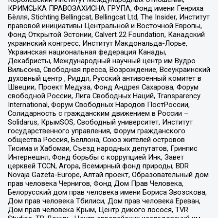
КРИМСЬКА ПРАВОЗАХИСНА ГРУПА, Фонд имени Генриха
Бёлля, Stichting Bellingcat, Bellingcat Ltd, The Insider, Институт
правовой инициативы Центральной и Восточной Европы,
Фонд Открытой Эстонии, Calvert 22 Foundation, Канадский
украинский конгресс, Институт Макдональда-Лорье,
Украинская национальная федерация Канады,
Декабристы, Международный научный центр им Вудро
Вильсона, Свободная пресса, Возрождение, Всеукраинский
духовный центр , Риддл, Русский антивоенный комитет в
Швеции, Проект Медуза, Фонд Андрея Сахарова, Форум
свободной России, Лига Свободных Наций, Transparеncy
International, Форум Свободных Народов ПостРоссии,
Солидарность с гражданским движением в России –
Solidarus, КрымSOS, Свободный университет, Институт
государственного управления, Форум гражданского
общества Россия, Беллона, Союз жителей островов
Тисима и Хабомаи, Съезд народных депутатов, Гринпис
Интернешнл, Фонд борьбы с коррупцией Инк, Завет
церквей TCCN, Агора, Всемирный фонд природы, BDR
Novaja Gazeta-Europe, Алтай проект, Образовательный дом
прав человека Чернигов, Фонд Дом Прав Человека,
Белорусский дом прав человека имени Бориса Звозскова,
Дом прав человека Тбилиси, Дом прав человека Ереван,
Дом прав человека Крым, Центр дикого лосося, TVR