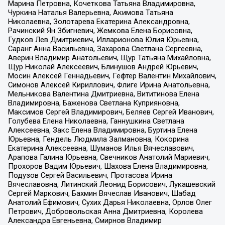
Марина Петровна, Кочеткова Татьяна Владимировна,
Чуркина Наталья Валерьевна, Акимова Татьяна
Николаевна, Золотарева Екатерина Александровна,
Рачинский Ян Збигневич, Жемкова Елена Борисовна,
Гудков Лев Дмитриевич, Илларионова Юлия Юрьевна,
Саранг Анна Васильевна, Захарова Светлана Сергеевна,
Аверин Владимир Анатольевич, Щур Татьяна Михайловна,
Щур Николай Алексеевич, Блинушов Андрей Юрьевич,
Мосин Алексей Геннадьевич, Гефтер Валентин Михайлович,
Симонов Алексей Кириллович, Флиге Ирина Анатольевна,
Мельникова Валентина Дмитриевна, Вититинова Елена
Владимировна, Баженова Светлана Куприяновна,
Максимов Сергей Владимирович, Беляев Сергей Иванович,
Голубева Елена Николаевна, Ганнушкина Светлана
Алексеевна, Закс Елена Владимировна, Буртина Елена
Юрьевна, Гендель Людмила Залмановна, Кокорина
Екатерина Алексеевна, Шуманов Илья Вячеславович,
Арапова Галина Юрьевна, Свечников Анатолий Мариевич,
Прохоров Вадим Юрьевич, Шахова Елена Владимировна,
Подузов Сергей Васильевич, Протасова Ирина
Вячеславовна, Литинский Леонид Борисович, Лукашевский
Сергей Маркович, Бахмин Вячеслав Иванович, Шабад
Анатолий Ефимович, Сухих Дарья Николаевна, Орлов Олег
Петрович, Добровольская Анна Дмитриевна, Королева
Александра Евгеньевна, Смирнов Владимир