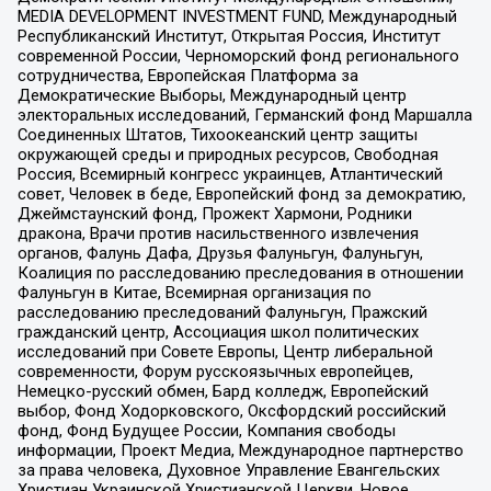
MEDIA DEVELOPMENT INVESTMENT FUND, Международный
Республиканский Институт, Открытая Россия, Институт
современной России, Черноморский фонд регионального
сотрудничества, Европейская Платформа за
Демократические Выборы, Международный центр
электоральных исследований, Германский фонд Маршалла
Соединенных Штатов, Тихоокеанский центр защиты
окружающей среды и природных ресурсов, Свободная
Россия, Всемирный конгресс украинцев, Атлантический
совет, Человек в беде, Европейский фонд за демократию,
Джеймстаунский фонд, Прожект Хармони, Родники
дракона, Врачи против насильственного извлечения
органов, Фалунь Дафа, Друзья Фалуньгун, Фалуньгун,
Коалиция по расследованию преследования в отношении
Фалуньгун в Китае, Всемирная организация по
расследованию преследований Фалуньгун, Пражский
гражданский центр, Ассоциация школ политических
исследований при Совете Европы, Центр либеральной
современности, Форум русскоязычных европейцев,
Немецко-русский обмен, Бард колледж, Европейский
выбор, Фонд Ходорковского, Оксфордский российский
фонд, Фонд Будущее России, Компания свободы
информации, Проект Медиа, Международное партнерство
за права человека, Духовное Управление Евангельских
Христиан Украинской Христианской Церкви, Новое