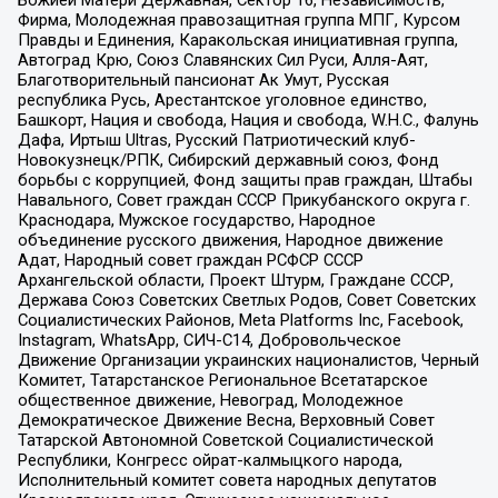
Фирма, Молодежная правозащитная группа МПГ, Курсом
Правды и Единения, Каракольская инициативная группа,
Автоград Крю, Союз Славянских Сил Руси, Алля-Аят,
Благотворительный пансионат Ак Умут, Русская
республика Русь, Арестантское уголовное единство,
Башкорт, Нация и свобода, Нация и свобода, W.H.С., Фалунь
Дафа, Иртыш Ultras, Русский Патриотический клуб-
Новокузнецк/РПК, Сибирский державный союз, Фонд
борьбы с коррупцией, Фонд защиты прав граждан, Штабы
Навального, Совет граждан СССР Прикубанского округа г.
Краснодара, Мужское государство, Народное
объединение русского движения, Народное движение
Адат, Народный совет граждан РСФСР СССР
Архангельской области, Проект Штурм, Граждане СССР,
Держава Союз Советских Светлых Родов, Совет Советских
Социалистических Районов, Meta Platforms Inc, Facebook,
Instagram, WhatsApp, СИЧ-С14, Добровольческое
Движение Организации украинских националистов, Черный
Комитет, Татарстанское Региональное Всетатарское
общественное движение, Невоград, Молодежное
Демократическое Движение Весна, Верховный Совет
Татарской Автономной Советской Социалистической
Республики, Конгресс ойрат-калмыцкого народа,
Исполнительный комитет совета народных депутатов