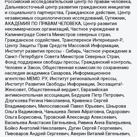
Российский исследовательский центр по правам человека,
Дальневосточный центр развития гражданских инициатив
и социального партнерства, Гражданское действие, Центр
независимых социологических исследований, Сутяжник,
АКАДЕМИЯ ПО ПРАВАМ ЧЕЛОВЕКА, Центр развития
некоммерческих организаций, Частное учреждение в
Калининграде Совета Министров северных стран,
Гражданское содействие, Трансперенси Интернешнл-Р,
Центр Защиты Прав Средств Массовой Информации,
Институт развития прессы - Сибирь, Частное учреждение в
Санкт-Петербурге Совета Министров Северных Стран,
Фонд поддержки свободы прессы, Гражданский контроль,
Человек и Закон, Общественная комиссия по сохранению
наследия академика Сахарова, Информационное
агентство МЕМО. РУ, Институт региональной прессы,
Институт Развития Свободы Информации, Экозащита!-
Женсовет, Общественный вердикт, Евразийская
антимонопольная ассоциация, Бедушев Петр Петрович,
Дзугкоева Регина Николаевна, Кривенко Сергей
Владимирович, Милославский Павел Юрьевич, Шнырова
Ольга Вадимовна, Чанышева Лилия Айратовна, Сидорович
Ольга Борисовна, Туровский Александр Алексеевич,
Васильева Анастасия Евгеньевна, Ривина Анна Валерьевна,
Бойко Анатолий Николаевич, Дугин Сергей Георгиевич,
Пивоваров Андрей Сергеевич, Аверин Виталий Евгеньевич,