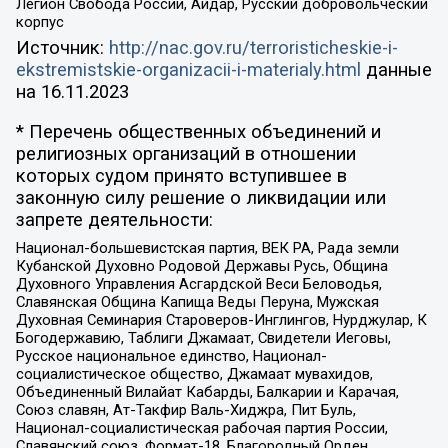
Легион Свобода России, Айдар, Русский добровольческий
корпус
Источник:
http://nac.gov.ru/terroristicheskie-i-
ekstremistskie-organizacii-i-materialy.html
данные
на
16.11.2023
* Перечень общественных объединений и
религиозных организаций в отношении
которых судом принято вступившее в
законную силу решение о ликвидации или
запрете деятельности:
Национал-большевистская партия, ВЕК РА, Рада земли
Кубанской Духовно Родовой Державы Русь, Община
Духовного Управления Асгардской Веси Беловодья,
Славянская Община Капища Веды Перуна, Мужская
Духовная Семинария Староверов-Инглингов, Нурджулар, К
Богодержавию, Таблиги Джамаат, Свидетели Иеговы,
Русское национальное единство, Национал-
социалистическое общество, Джамаат мувахидов,
Объединенный Вилайат Кабарды, Балкарии и Карачая,
Союз славян, Ат-Такфир Валь-Хиджра, Пит Буль,
Национал-социалистическая рабочая партия России,
Славянский союз, Формат-18, Благородный Орден