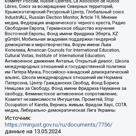
комитет России, Russie-Libertes, La Asocicion de Rusos
Libres, Союз за возвращение Северных территорий,
Крымскотатарский Ресурсный Центр, Глобальный союз
IndustriALL, Russian Election Monitor, Article 19, Мнение
медиа, Федерация анархического черного креста, Радио
Свободная Европа, Германское общество изучения
Восточной Европы, Фонд имени Фридриха Эберта, XZ
gGmbH, Мобильная академия поддержки гендерной
демократии и миротворчества, Форум имени Льва
Копелева, American Councils for International Education,
Cultural Vistas, Institute of International Education,
Антивоенное движение Антальи, Открытый диалог, Школа
международных отношений и государственной политики
им Питера Мунка, Российско-канадский демократический
альянс, Школа международных отношений им Нормана
Патерсона, Центр Гражданских Свобод, Фонд Бориса
Немцова за Свободу, Фонд имени Фридриха Науманна за
свободу, Феминистское антивоенное сопротивление,
Комитет независимости Ингушетии, Прометей, Stop
Occupation of Karelia, Вернись живым, Фридом Хаус, СОТА
медиа, Либерально-демократическая Лига Украины
Источник:
https://minjust.gov.ru/ru/documents/7756/
данные на
13.05.2024