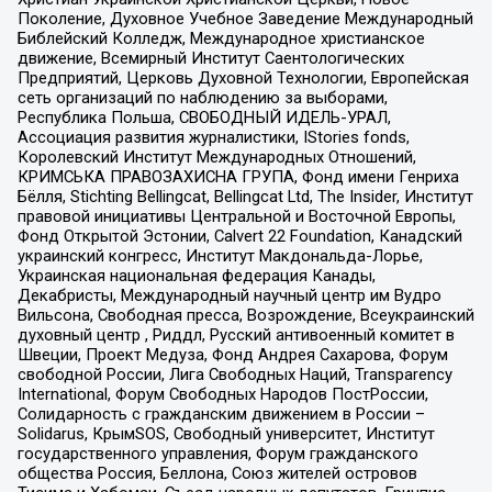
Поколение, Духовное Учебное Заведение Международный
Библейский Колледж, Международное христианское
движение, Всемирный Институт Саентологических
Предприятий, Церковь Духовной Технологии, Европейская
сеть организаций по наблюдению за выборами,
Республика Польша, СВОБОДНЫЙ ИДЕЛЬ-УРАЛ,
Ассоциация развития журналистики, IStories fonds,
Королевский Институт Международных Отношений,
КРИМСЬКА ПРАВОЗАХИСНА ГРУПА, Фонд имени Генриха
Бёлля, Stichting Bellingcat, Bellingcat Ltd, The Insider, Институт
правовой инициативы Центральной и Восточной Европы,
Фонд Открытой Эстонии, Calvert 22 Foundation, Канадский
украинский конгресс, Институт Макдональда-Лорье,
Украинская национальная федерация Канады,
Декабристы, Международный научный центр им Вудро
Вильсона, Свободная пресса, Возрождение, Всеукраинский
духовный центр , Риддл, Русский антивоенный комитет в
Швеции, Проект Медуза, Фонд Андрея Сахарова, Форум
свободной России, Лига Свободных Наций, Transparеncy
International, Форум Свободных Народов ПостРоссии,
Солидарность с гражданским движением в России –
Solidarus, КрымSOS, Свободный университет, Институт
государственного управления, Форум гражданского
общества Россия, Беллона, Союз жителей островов