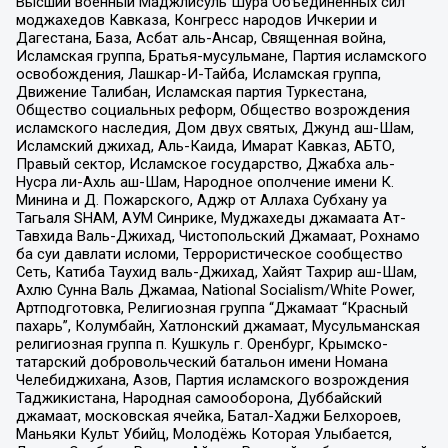
Высший военный Маджлисуль Шура Объединенных сил
моджахедов Кавказа, Конгресс народов Ичкерии и
Дагестана, База, Асбат аль-Ансар, Священная война,
Исламская группа, Братья-мусульмане, Партия исламского
освобождения, Лашкар-И-Тайба, Исламская группа,
Движение Талибан, Исламская партия Туркестана,
Общество социальных реформ, Общество возрождения
исламского наследия, Дом двух святых, Джунд аш-Шам,
Исламский джихад, Аль-Каида, Имарат Кавказ, АБТО,
Правый сектор, Исламское государство, Джабха аль-
Нусра ли-Ахль аш-Шам, Народное ополчение имени К.
Минина и Д. Пожарского, Аджр от Аллаха Субхану уа
Тагьаля SHAM, АУМ Синрике, Муджахеды джамаата Ат-
Тавхида Валь-Джихад, Чистопольский Джамаат, Рохнамо
ба суи давлати исломи, Террористическое сообщество
Сеть, Катиба Таухид валь-Джихад, Хайят Тахрир аш-Шам,
Ахлю Сунна Валь Джамаа, National Socialism/White Power,
Артподготовка, Религиозная группа “Джамаат “Красный
пахарь”, Колумбайн, Хатлонский джамаат, Мусульманская
религиозная группа п. Кушкуль г. Оренбург, Крымско-
татарский добровольческий батальон имени Номана
Челебиджихана, Азов, Партия исламского возрождения
Таджикистана, Народная самооборона, Дуббайский
джамаат, московская ячейка, Батал-Хаджи Белхороев,
Маньяки Культ Убийц, Молодёжь Которая Улыбается,