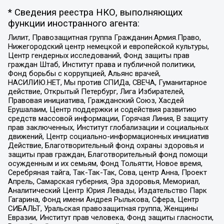
* Сведения реестра НКО, выполняющих
функции иностранного агента:
Лилит, Правозащитная группа Гражданин.Армия.Право,
Нижегородский центр немецкой и европейской культуры,
Центр гендерных исследований, Фонд защиты прав
граждан Штаб, Институт права и публичной политики,
Фонд борьбы с коррупцией, Альянс врачей,
НАСИЛИЮ.НЕТ, Мы против СПИДа, СВЕЧА, Гуманитарное
действие, Открытый Петербург, Лига Избирателей,
Правовая инициатива, Гражданский Союз, Хасдей
Ерушалаим, Центр поддержки и содействия развитию
средств массовой информации, Горячая Линия, В защиту
прав заключенных, Институт глобализации и социальных
движений, Центр социально-информационных инициатив
Действие, Благотворительный фонд охраны здоровья и
защиты прав граждан, Благотворительный фонд помощи
осужденным и их семьям, Фонд Тольятти, Новое время,
Серебряная тайга, Так-Так-Так, Сова, центр Анна, Проект
Апрель, Самарская губерния, Эра здоровья, Мемориал,
Аналитический Центр Юрия Левады, Издательство Парк
Гагарина, Фонд имени Андрея Рылькова, Сфера, Центр
СИБАЛЬТ, Уральская правозащитная группа, Женщины
Евразии, Институт прав человека, Фонд защиты гласности,