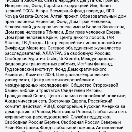
Тисима и Хабомаи, Съезд народных депутатов, Гринпис
Интернешнл, Фонд борьбы с коррупцией Инк, Завет
церквей TCCN, Агора, Всемирный фонд природы, BDR
Novaja Gazeta-Europe, Алтай проект, Образовательный дом
прав человека Чернигов, Фонд Дом Прав Человека,
Белорусский дом прав человека имени Бориса Звозскова,
Дом прав человека Тбилиси, Дом прав человека Ереван,
Дом прав человека Крым, Центр дикого лосося, TVR
Studios, ТВ Дождь, Центр европейских исследований им
Вилфрида Мартенса, Сетевое объединение журналистов
расследователей, АЛЛАТРА, За свободную Россию,
Свободная Бурятия, Uralic, UnKremlin, Международная
федерация транспортных рабочих, ИстЧам Финланд,
Гудзоновский институт, Фонд Демократического
Развития, Комитет-2024, Центрально-Европейский
университет, Центр восточноевропейских и
международных исследований, Общество Сторожевой
башни, Библии и трактатов Свидетелей Иеговы,
Гражданский Совет, Центр анализа европейской политики,
Академическая сеть Восточная Европа, Российский
комитет действия, РЭНД корпорейшн, Русская Америка за
демократию в России, Настоящая Россия, Глобальная сеть
журналистов-расследователей, Служба поддержки,
Свободная Россия Берлин, Свободная Россия Северный
Рейн-Вестфалия, Фонд глобальной помощи, Антивоенный