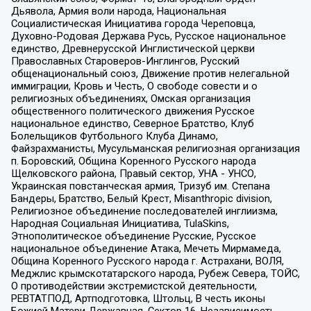
Дьявола, Армия воли народа, Национальная
Социалистическая Инициатива города Череповца,
Духовно-Родовая Держава Русь, Русское национальное
единство, Древнерусской Инглистической церкви
Православных Староверов-Инглингов, Русский
общенациональный союз, Движение против нелегальной
иммиграции, Кровь и Честь, О свободе совести и о
религиозных объединениях, Омская организация
общественного политического движения Русское
национальное единство, Северное Братство, Клуб
Болельщиков Футбольного Клуба Динамо,
Файзрахманисты, Мусульманская религиозная организация
п. Боровский, Община Коренного Русского народа
Щелковского района, Правый сектор, УНА - УНСО,
Украинская повстанческая армия, Тризуб им. Степана
Бандеры, Братство, Белый Крест, Misanthropic division,
Религиозное объединение последователей инглиизма,
Народная Социальная Инициатива, TulaSkins,
Этнополитическое объединение Русские, Русское
национальное объединение Атака, Мечеть Мирмамеда,
Община Коренного Русского народа г. Астрахани, ВОЛЯ,
Меджлис крымскотатарского народа, Рубеж Севера, ТОЙС,
О противодействии экстремистской деятельности,
РЕВТАТПОД, Артподготовка, Штольц, В честь иконы
Божией Матери Державная, Сектор 16, Независимость,