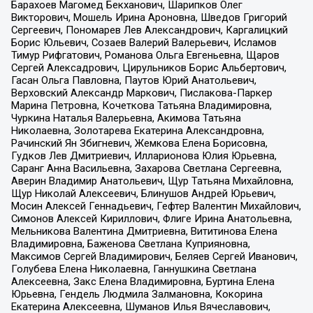
Барахоев Магомед Бекханович, Шарипков Олег
Викторович, Мошель Ирина Ароновна, Шведов Григорий
Сергеевич, Пономарев Лев Александрович, Каргалицкий
Борис Юльевич, Созаев Валерий Валерьевич, Исламов
Тимур Рифгатович, Романова Ольга Евгеньевна, Щаров
Сергей Алексадрович, Цирульников Борис Альбертович,
Гасан Ольга Павловна, Паутов Юрий Анатольевич,
Верховский Александр Маркович, Пислакова-Паркер
Марина Петровна, Кочеткова Татьяна Владимировна,
Чуркина Наталья Валерьевна, Акимова Татьяна
Николаевна, Золотарева Екатерина Александровна,
Рачинский Ян Збигневич, Жемкова Елена Борисовна,
Гудков Лев Дмитриевич, Илларионова Юлия Юрьевна,
Саранг Анна Васильевна, Захарова Светлана Сергеевна,
Аверин Владимир Анатольевич, Щур Татьяна Михайловна,
Щур Николай Алексеевич, Блинушов Андрей Юрьевич,
Мосин Алексей Геннадьевич, Гефтер Валентин Михайлович,
Симонов Алексей Кириллович, Флиге Ирина Анатольевна,
Мельникова Валентина Дмитриевна, Вититинова Елена
Владимировна, Баженова Светлана Куприяновна,
Максимов Сергей Владимирович, Беляев Сергей Иванович,
Голубева Елена Николаевна, Ганнушкина Светлана
Алексеевна, Закс Елена Владимировна, Буртина Елена
Юрьевна, Гендель Людмила Залмановна, Кокорина
Екатерина Алексеевна, Шуманов Илья Вячеславович,