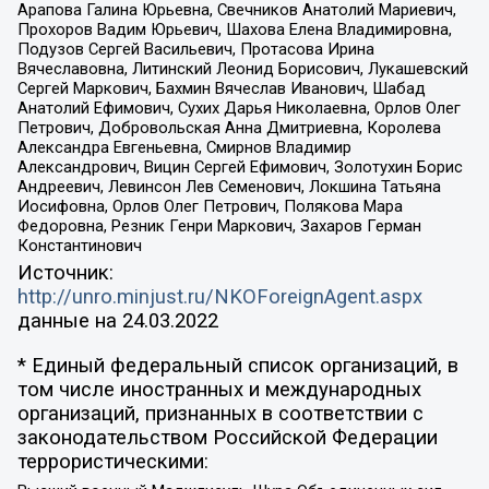
Арапова Галина Юрьевна, Свечников Анатолий Мариевич,
Прохоров Вадим Юрьевич, Шахова Елена Владимировна,
Подузов Сергей Васильевич, Протасова Ирина
Вячеславовна, Литинский Леонид Борисович, Лукашевский
Сергей Маркович, Бахмин Вячеслав Иванович, Шабад
Анатолий Ефимович, Сухих Дарья Николаевна, Орлов Олег
Петрович, Добровольская Анна Дмитриевна, Королева
Александра Евгеньевна, Смирнов Владимир
Александрович, Вицин Сергей Ефимович, Золотухин Борис
Андреевич, Левинсон Лев Семенович, Локшина Татьяна
Иосифовна, Орлов Олег Петрович, Полякова Мара
Федоровна, Резник Генри Маркович, Захаров Герман
Константинович
Источник:
http://unro.minjust.ru/NKOForeignAgent.aspx
данные на
24.03.2022
* Единый федеральный список организаций, в
том числе иностранных и международных
организаций, признанных в соответствии с
законодательством Российской Федерации
террористическими: