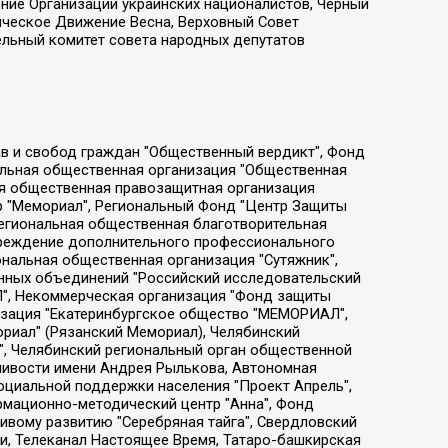
ение Организации украинских националистов, Черный
ическое Движение Весна, Верховный Совет
ельный комитет совета народных депутатов
ции социально-правовых программ "Лилит", Дальневосточное общественное движение "Маяк", Санкт-Петербургская ЛГБТ-инициативная группа "Выход", Инициативная группа ЛГБТ+ "Реверс", Алексеев Андрей Викторович, Бекбулатова Таисия Львовна, Беляев Иван Михайлович, Владыкина Елена Сергеевна, Гельман Марат Александрович, Никульшина Вероника Юрьевна, Толоконникова Надежда Андреевна, Шендерович Виктор Анатольевич, Общество с ограниченной ответственностью "Данное сообщение", Общество с ограниченной ответственностью Издательский дом "Новая глава", Айнбиндер Александра Александровна, Московский комьюнити-центр для ЛГБТ+инициатив, Благотворительный фонд развития филантропии, Deutsche Welle (Германия, Kurt-Schumacher-Strasse 3, 53113 Bonn), Борзунова Мария Михайловна, Воробьев Виктор Викторович, Голубева Анна Львовна, Константинова Алла Михайловна, Малкова Ирина Владимировна, Мурадов Мурад Абдулгалимович, Осетинская Елизавета Николаевна, Понасенков Евгений Николаевич, Ганапольский Матвей Юрьевич, Киселев Евгений Алексеевич, Борухович Ирина Григорьевна, Дремин Иван Тимофеевич, Дубровский Дмитрий Викторович, Красноярская региональная общественная организация поддержки и развития альтернативных образовательных технологий и межкультурных коммуникаций "ИНТЕРРА", Маяковская Екатерина Алексеевна, Фейгин Марк Захарович, Филимонов Андрей Викторович, Дзугкоева Регина Николаевна, Доброхотов Роман Александрович, Дудь Юрий Александрович, Елкин Сергей Владимирович, Кругликов Кирилл Игоревич, Сабунаева Мария Леонидовна, Семенов Алексей Владимирович, Шаинян Карен Багратович, Шульман Екатерина Михайловна, Асафьев Артур Валерьевич, Вахштайн Виктор Семенович, Венедиктов Алексей Алексеевич, Лушникова Екатерина Евгеньевна, Волков Леонид Михайлович, Невзоров Александр Глебович, Пархоменко Сергей Борисович, Сироткин Ярослав Николаевич, Кара-Мурза Владимир Владимирович, Баранова Наталья Владимировна, Гозман Леонид Яковлевич, Кагарлицкий Борис Юльевич, Климарев Михаил Валерьевич, Милов Владимир Станиславович, Автономная некоммерческая организация Краснодарский центр современного искусства "Типография", Моргенштерн Алишер Тагирович, Соболь Любовь Эдуардовна, Общество с ограниченной ответственностью "ЛИЗА НОРМ", Каспаров Гарри Кимович, Ходорковский Михаил Борисович, Общество с ограниченной ответственностью "Апрельские тезисы", Данилович Ирина Брониславовна, Кашин Олег Владимирович, Петров Николай Владимирович, Пивоваров Алексей Владимирович, Соколов Михаил Владимирович, Цветкова Юлия Владимировна, Чичваркин Евгений Александрович, Комитет против пыток/Команда против пыток, Общество с ограниченной ответственностью "Первый научный", Общество с ограниченной ответственностью "Вертолет и ко", Белоцерковская Вероника Борисовна, Кац Максим Евгеньевич, Лазарева Татьяна Юрьевна, Шаведдинов Руслан Табризович, Яшин Илья Валерьевич, Общество с ограниченной ответственностью "Иноагент ААВ", Алешковский Дмитрий Петрович, Альбац Евгения Марковна, Быков Дмитрий Львович, Галямина Юлия Евгеньевна, Лойко Сергей Леонидович, Мартынов Кирилл Константинович, Медведев Сергей Александрович, Крашенинников Федор Геннадиевич, Гордеева Катерина Вл