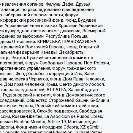
 извлечения органов, Фалунь Дафа, Друзья
рганизация по расследованию преследований
тр либеральной современности, Форум
 Оксфордский российский фонд, Фонд Будущее
е Управление Евангельских Христиан Украинской
еждународное христианское движение, Всемирный
людению за выборами, Республика Польша,
народных Отношений, КРИМСЬКА ПРАВОЗАХИСНА
ы Центральной и Восточной Европы, Фонд Открытой
иональная федерация Канады, Декабристы,
тр , Риддл, Русский антивоенный комитет в
nternational, Форум Свободных Народов ПостРоссии,
дарственного управления, Форум гражданского
рнешнл, Фонд борьбы с коррупцией Инк, Завет
прав человека Чернигов, Фонд Дом Прав Человека,
н, Дом прав человека Крым, Центр дикого лосося,
стов расследователей, АЛЛАТРА, За свободную
д, Гудзоновский институт, Фонд Демократического
сследований, Общество Сторожевой башни, Библии и
сточная Европа, Российский комитет действия,
-расследователей, Служба поддержки, Свободная
 Russie-Libertes, La Asocicion de Rusos Libres,
an Election Monitor, Article 19, Мнение медиа,
Европы, Фонд имени Фридриха Эберта, XZ gGmbH,
ls for International Education, Cultural Vistas,