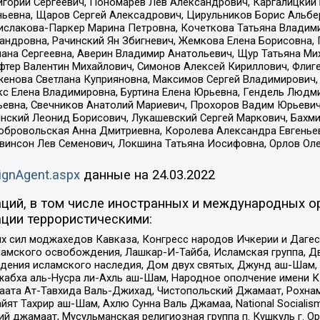
горий Сергеевич, Пономарев Лев Александрович, Каргалицкий 
ньевна, Щаров Сергей Алексадрович, Цирульников Борис Альбер
ислакова-Паркер Марина Петровна, Кочеткова Татьяна Владими
сандровна, Рачинский Ян Збигневич, Жемкова Елена Борисовна,
лана Сергеевна, Аверин Владимир Анатольевич, Щур Татьяна М
фтер Валентин Михайлович, Симонов Алексей Кириллович, Флиг
женова Светлана Куприяновна, Максимов Сергей Владимирович, 
кс Елена Владимировна, Буртина Елена Юрьевна, Гендель Людм
евна, Свечников Анатолий Мариевич, Прохоров Вадим Юрьевич
инский Леонид Борисович, Лукашевский Сергей Маркович, Бахм
Добровольская Анна Дмитриевна, Королева Александра Евгенье
евинсон Лев Семенович, Локшина Татьяна Иосифовна, Орлов Ол
ignAgent.aspx
данные на
24.03.2022
ций, в том числе иностранных и международных ор
ции террористическими:
ил моджахедов Кавказа, Конгресс народов Ичкерии и Дагеста
ламского освобождения, Лашкар-И-Тайба, Исламская группа, Дв
ения исламского наследия, Дом двух святых, Джунд аш-Шам, 
жабха аль-Нусра ли-Ахль аш-Шам, Народное ополчение имени К.
ата Ат-Тавхида Валь-Джихад, Чистопольский Джамаат, Рохнам
ят Тахрир аш-Шам, Ахлю Сунна Валь Джамаа, National Socialism
ий джамаат, Мусульманская религиозная группа п. Кушкуль г. 