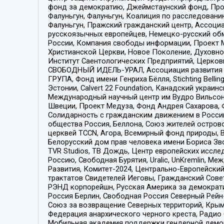
фонд за демократию, Джеймстаунский фонд, Прож
Фалуньгун, Фалуньгун, Коалиция по расследован
Фалуньгун, Пражский гражданский центр, Ассоци
русскоязычных европейцев, Немецко-русский об
России, Компания свободы информации, Проект М
Христианской Церкви, Новое Поколение, Духовн
Институт Саентологических Предприятий, Церков
СВОБОДНЫЙ ИДЕЛЬ-УРАЛ, Ассоциация развития ж
ГРУПА, Фонд имени Генриха Бёлля, Stichting Bellin
Эстонии, Calvert 22 Foundation, Канадский укра
Международный научный центр им Вудро Вильсона
Швеции, Проект Медуза, Фонд Андрея Сахарова, Ф
Солидарность с гражданским движением в России 
общества Россия, Беллона, Союз жителей острово
церквей TCCN, Агора, Всемирный фонд природы, B
Белорусский дом прав человека имени Бориса Зво
TVR Studios, ТВ Дождь, Центр европейских иссл
Россию, Свободная Бурятия, Uralic, UnKremlin, 
Развития, Комитет-2024, Центрально-Европейски
трактатов Свидетелей Иеговы, Гражданский Совет
РЭНД корпорейшн, Русская Америка за демократи
Россия Берлин, Свободная Россия Северный Рейн-В
Союз за возвращение Северных территорий, Крымско
Федерация анархического черного креста, Радио
Мобильная академия поддержки гендерной демократи