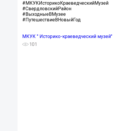
#МКУКИсторикоКраеведческийМузей
#СвердловскийРайон
#ВыходныеВМузее
#ПутешествиеВНовыйГод
МКУК " Историко-краеведческий музей"
101