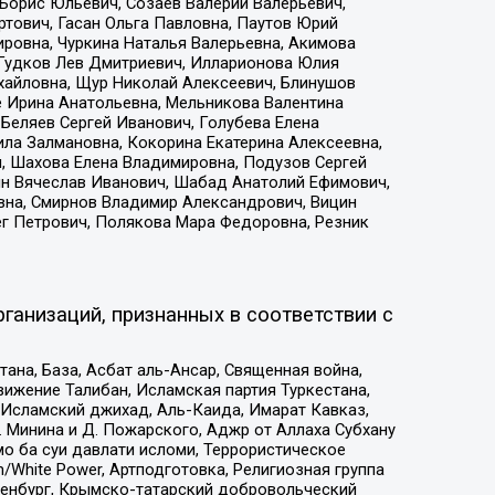
Борис Юльевич, Созаев Валерий Валерьевич,
тович, Гасан Ольга Павловна, Паутов Юрий
ровна, Чуркина Наталья Валерьевна, Акимова
 Гудков Лев Дмитриевич, Илларионова Юлия
ихайловна, Щур Николай Алексеевич, Блинушов
е Ирина Анатольевна, Мельникова Валентина
Беляев Сергей Иванович, Голубева Елена
ила Залмановна, Кокорина Екатерина Алексеевна,
, Шахова Елена Владимировна, Подузов Сергей
ин Вячеслав Иванович, Шабад Анатолий Ефимович,
вна, Смирнов Владимир Александрович, Вицин
ег Петрович, Полякова Мара Федоровна, Резник
ганизаций, признанных в соответствии с
на, База, Асбат аль-Ансар, Священная война,
ижение Талибан, Исламская партия Туркестана,
Исламский джихад, Аль-Каида, Имарат Кавказ,
 Минина и Д. Пожарского, Аджр от Аллаха Субхану
о ба суи давлати исломи, Террористическое
/White Power, Артподготовка, Религиозная группа
Оренбург, Крымско-татарский добровольческий