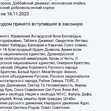
орона, Дуббайский джамаат, московская ячейка,
усский добровольческий корпус
 на
16.11.2023
судом принято вступившее в законную
вного Управления Асгардской Веси Беловодья,
годержавию, Таблиги Джамаат, Свидетели Иеговы,
айат Кабарды, Балкарии и Карачая, Союз славян,
т-18, Благородный Орден Дьявола, Армия воли
ое национальное единство, Древнерусской
 нелегальной иммиграции, Кровь и Честь, О
усское национальное единство, Северное Братство,
ровский, Община Коренного Русского народа
атство, Белый Крест, Misanthropic division,
еское объединение Русские, Русское национальное
котатарского народа, Рубеж Севера, ТОЙС, О
ри Державная, Сектор 16, Независимость, Фирма,
д Крю, Союз Славянских Сил Руси, Алля-Аят,
я и свобода, Нация и свобода, W.H.С., Фалунь Дафа,
рупцией, Фонд защиты прав граждан, Штабы
ение русского движения, Народное движение Адат,
етских Светлых Родов, Совет Советских