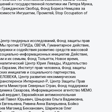
ошений и государственной политики им Питера Мунка,
 Гражданских Свобод, Фонд Бориса Немцова за
имости Ингушетии, Прометей, Stop Occupation of
 Центр гендерных исследований, Фонд защиты прав
 Мы против СПИДа, СВЕЧА, Гуманитарное действие,
ддержки и содействия развитию средств массовой
р социально-информационных инициатив Действие,
 и их семьям, Фонд Тольятти, Новое время,
, Аналитический Центр Юрия Левады, Издательство
 Евразии, Институт прав человека, Фонд защиты
ких инициатив и социального партнерства,
ЕЛОВЕКА, Центр развития некоммерческих
 Трансперенси Интернешнл-Р, Центр Защиты Прав
овета Министров Северных Стран, Фонд поддержки
адемика Сахарова, Информационное агентство МЕМО.
ый вердикт, Евразийская антимонопольная
кий Павел Юрьевич, Шнырова Ольга Вадимовна,
 Евгеньевна, Ривина Анна Валерьевна, Бойко
хоев Магомед Бекханович, Шарипков Олег