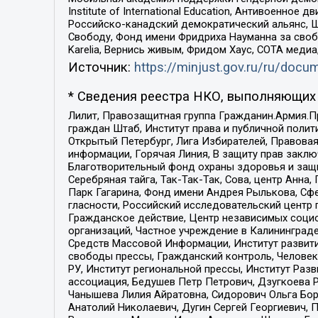
Institute of International Education, Антивоенн
Российско-канадский демократический альянс, 
Свободу, Фонд имени Фридриха Науманна за свобо
Karelia, Вернись живым, Фридом Хаус, СОТА меди
Источник:
https://minjust.gov.ru/ru/doc
* Сведения реестра НКО, выполняющих 
Лилит, Правозащитная группа Гражданин.Армия.П
граждан Штаб, Институт права и публичной поли
Открытый Петербург, Лига Избирателей, Правова
информации, Горячая Линия, В защиту прав закл
Благотворительный фонд охраны здоровья и защи
Серебряная тайга, Так-Так-Так, Сова, центр Анн
Парк Гагарина, Фонд имени Андрея Рылькова, Сф
гласности, Российский исследовательский центр 
Гражданское действие, Центр независимых соци
организаций, Частное учреждение в Калининград
Средств Массовой Информации, Институт развити
свободы прессы, Гражданский контроль, Человек
РУ, Институт региональной прессы, Институт Ра
ассоциация, Бедушев Петр Петрович, Дзугкоева 
Чанышева Лилия Айратовна, Сидорович Ольга Бори
Анатолий Николаевич, Дугин Сергей Георгиевич, 