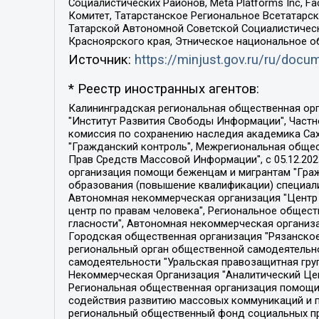
Социалистических Районов, Meta Platforms Inc, 
Комитет, Татарстанское Региональное Всетатар
Татарской Автономной Советской Социалистическ
Красноярского края, Этническое национальное о
Источник:
https://minjust.gov.ru/ru/doc
* Реестр иностранных агентов:
Калининградская региональная общественная организация "Экозащита!-Женсовет", Фонд содействия защите прав и свобод граждан "Общественный вердикт", Фонд "Институт Развития Свободы Информации", Частное учреждение "Информационное агентство МЕМО. РУ", Региональная общественная организация "Общественная комиссия по сохранению наследия академика Сахарова", Фонд поддержки свободы прессы, Санкт-Петербургская общественная правозащитная организация "Гражданский контроль", Межрегиональная общественная организация "Информационно-просветительский центр "Мемориал", Региональный Фонд "Центр Защиты Прав Средств Массовой Информации", с 05.12.2023 Фонд "Центр Защиты Прав Средств массовой информации", Региональная общественная благотворительная организация помощи беженцам и мигрантам "Гражданское содействие", Негосударственное образовательное учреждение дополнительного профессионального образования (повышение квалификации) специалистов "АКАДЕМИЯ ПО ПРАВАМ ЧЕЛОВЕКА", Свердловская региональная общественная организация "Сутяжник", Автономная некоммерческая организация "Центр независимых социологических исследований", Союз общественных объединений "Российский исследовательский центр по правам человека", Региональное общественное учреждение научно-информационный центр "МЕМОРИАЛ", Некоммерческая организация "Фонд защиты гласности", Автономная некоммерческая организация "Институт прав человека", Городская общественная организация "Екатеринбургское общество "МЕМОРИАЛ", Городская общественная организация "Рязанское историко-просветительское и правозащитное общество "Мемориал" (Рязанский Мемориал), Челябинский региональный орган общественной самодеятельности – женское общественное объединение "Женщины Евразии", Челябинский региональный орган общественной самодеятельности "Уральская правозащитная группа", Фонд содействия защите здоровья и социальной справедливости имени Андрея Рылькова, Автономная Некоммерческая Организация "Аналитический Центр Юрия Левады", Автономная некоммерческая организация социальной поддержки населения "Проект Апрель", Региональная общественная организация помощи женщинам и детям, находящимся в кризисной ситуации "Информационно-методический центр "Анна", Фонд содействия развитию массовых коммуникаций и правовому просвещению "Так-так-Так", Фонд содействия устойчивому развитию "Серебряная тайга", Свердловский региональный общественный фонд социальных проектов "Новое время", "Idel.Реалии", Кавказ.Реалии, Крым.Реалии, Телеканал Настоящее Время, Татаро-башкирская служба Радио Свобода (Azatliq Radiosi), Радио Свободная Европа/Радио Свобода (PCE/PC), "Сибирь.Реалии", "Фактограф", Благотворительный фонд помощи осужденным и их семьям, Автономная некоммерческая организация "Институт глобализации и социальных движений", Фонд "В защиту прав заключенных", Частное учреждение "Центр поддержки и содействия развитию средств массовой информации", Пензенский региональный общественный благотворительный фонд "Гражданский союз", "Север.Реалии", Некоммерческая организация Фонд "Правовая инициатива", 