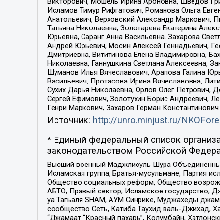
Викторович, Мошель Ирина Ароновна, Шведов Гри
Исламов Тимур Рифгатович, Романова Ольга Евге
Анатольевич, Верховский Александр Маркович, П
Татьяна Николаевна, Золотарева Екатерина Алек
Юрьевна, Саранг Анна Васильевна, Захарова Свет
Андрей Юрьевич, Мосин Алексей Геннадьевич, Ге
Дмитриевна, Вититинова Елена Владимировна, Ба
Николаевна, Ганнушкина Светлана Алексеевна, За
Шуманов Илья Вячеславович, Арапова Галина Юрь
Васильевич, Протасова Ирина Вячеславовна, Лит
Сухих Дарья Николаевна, Орлов Олег Петрович, 
Сергей Ефимович, Золотухин Борис Андреевич, Л
Генри Маркович, Захаров Герман Константинович
Источник:
http://unro.minjust.ru/NKOFore
* Единый федеральный список организа
законодательством Российской Федера
Высший военный Маджлисуль Шура Объединенных с
Исламская группа, Братья-мусульмане, Партия ис
Общество социальных реформ, Общество возрожд
АБТО, Правый сектор, Исламское государство, Д
уа Тагьаля SHAM, АУМ Синрике, Муджахеды джама
сообщество Сеть, Катиба Таухид валь-Джихад, Хай
“Джамаат “Красный пахарь”, Колумбайн, Хатлонск