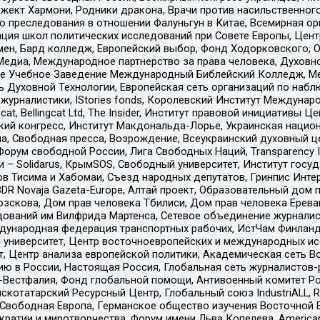
ект Хармони, Родники дракона, Врачи против насильственного
ию преследования в отношении Фалуньгун в Китае, Всемирная о
ация школ политических исследований при Совете Европы, Цен
мен, Бард колледж, Европейский выбор, Фонд Ходорковского,
едиа, Международное партнерство за права человека, Духовно
ое Учебное Заведение Международный Библейский Колледж, М
ь Духовной Технологии, Европейская сеть организаций по наб
урналистики, IStories fonds, Королевский Институт Между
gcat, Bellingcat Ltd, The Insider, Институт правовой инициатив
инский конгресс, Институт Макдональда-Лорье, Украинская нац
, Свободная пресса, Возрождение, Всеукраинский духовный цен
орум свободной России, Лига Свободных Наций, Transparеncy I
– Solidarus, КрымSOS, Свободный университет, Институт госу
в Тисима и Хабомаи, Съезд народных депутатов, Гринпис Инте
DR Novaja Gazeta-Europe, Алтай проект, Образовательный дом 
зскова, Дом прав человека Тбилиси, Дом прав человека Ерева
едований им Вилфрида Мартенса, Сетевое объединение журнали
Международная федерация транспортных рабочих, ИстЧам Финлан
й университет, Центр восточноевропейских и международных и
, Центр анализа европейской политики, Академическая сеть Во
ю в России, Настоящая Россия, Глобальная сеть журналистов
естфалия, Фонд глобальной помощи, Антивоенный комитет России,
татарский Ресурсный Центр, Глобальный союз IndustriALL, Russi
 Свободная Европа, Германское общество изучения Восточной 
и и миротворчества, Форум имени Льва Копелева, American Counci