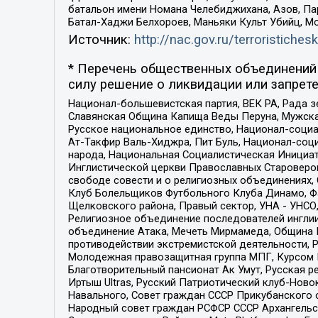
батальон имени Номана Челебиджихана, Азов, Па
Батал-Хаджи Белхороев, Маньяки Культ Убийц, М
Источник:
http://nac.gov.ru/terroristichesk
* Перечень общественных объединений 
силу решение о ликвидации или запрете
Национал-большевистская партия, ВЕК РА, Рада 
Славянская Община Капища Веды Перуна, Мужская
Русское национальное единство, Национал-социа
Ат-Такфир Валь-Хиджра, Пит Буль, Национал-соц
народа, Национальная Социалистическая Инициат
Инглистической церкви Православных Староверов
свободе совести и о религиозных объединениях,
Клуб Болельщиков Футбольного Клуба Динамо, Фа
Щелковского района, Правый сектор, УНА - УНСО, У
Религиозное объединение последователей инглии
объединение Атака, Мечеть Мирмамеда, Община К
противодействии экстремистской деятельности, 
Молодежная правозащитная группа МПГ, Курсом П
Благотворительный пансионат Ак Умут, Русская ре
Иртыш Ultras, Русский Патриотический клуб-Нов
Навального, Совет граждан СССР Прикубанского 
Народный совет граждан РСФСР СССР Архангельск