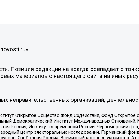
novosti.ru»
и. Позиция редакции не всегда совпадает с точко
овых материалов с настоящего сайта на иных ресу
ых неправительственных организаций, деятельнос
ститут Открытое Общество Фонд Содействия, Фонд Открытое 
альный Демократический Институт Международных Отношений,
тая Россия, Институт современной России, Черноморский фонд
родный центр электоральных исследований, Германский фонд
рсов, Свободная Россия, Всемирный конгресс украинцев, Атла