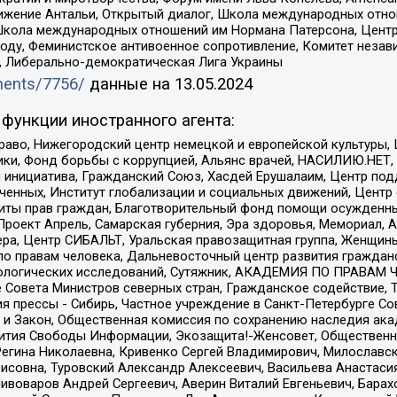
ое движение Антальи, Открытый диалог, Школа международных отн
Школа международных отношений им Нормана Патерсона, Центр
ду, Феминистское антивоенное сопротивление, Комитет независ
а, Либерально-демократическая Лига Украины
uments/7756/
данные на
13.05.2024
функции иностранного агента:
раво, Нижегородский центр немецкой и европейской культуры,
тики, Фонд борьбы с коррупцией, Альянс врачей, НАСИЛИЮ.НЕТ,
я инициатива, Гражданский Союз, Хасдей Ерушалаим, Центр по
юченных, Институт глобализации и социальных движений, Цент
ты прав граждан, Благотворительный фонд помощи осужденным
а, Проект Апрель, Самарская губерния, Эра здоровья, Мемориал
ера, Центр СИБАЛЬТ, Уральская правозащитная группа, Женщины
по правам человека, Дальневосточный центр развития гражданс
ологических исследований, Сутяжник, АКАДЕМИЯ ПО ПРАВАМ Ч
е Совета Министров северных стран, Гражданское содействие,
я прессы - Сибирь, Частное учреждение в Санкт-Петербурге С
 и Закон, Общественная комиссия по сохранению наследия ак
звития Свободы Информации, Экозащита!-Женсовет, Общественн
Регина Николаевна, Кривенко Сергей Владимирович, Милославс
совна, Туровский Александр Алексеевич, Васильева Анастасия
Пивоваров Андрей Сергеевич, Аверин Виталий Евгеньевич, Бара