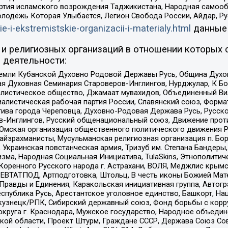
ртия исламского возрождения Таджикистана, Народная самооб
олодёжь Которая Улыбается, Легион Свобода России, Айдар, Р
ie-i-ekstremistskie-organizacii-i-materialy.html
данные
и религиозных организаций в отношении которых 
 деятельности:
земли Кубанской Духовно Родовой Державы Русь, Община Духо
 Духовная Семинария Староверов-Инглингов, Нурджулар, К Бо
листическое общество, Джамаат мувахидов, Объединенный Вил
иалистическая рабочая партия России, Славянский союз, Форма
ива города Череповца, Духовно-Родовая Держава Русь, Русск
-Инглингов, Русский общенациональный союз, Движение против
 Омская организация общественного политического движения Р
йзрахманисты, Мусульманская религиозная организация п. Бо
краинская повстанческая армия, Тризуб им. Степана Бандеры, Бр
зма, Народная Социальная Инициатива, TulaSkins, Этнополитич
оренного Русского народа г. Астрахани, ВОЛЯ, Меджлис крымс
РЕВТАТПОД, Артподготовка, Штольц, В честь иконы Божией Мате
равды и Единения, Каракольская инициативная группа, Автогра
спублика Русь, Арестантское уголовное единство, Башкорт, Наци
окузнецк/РПК, Сибирский державный союз, Фонд борьбы с кор
округа г. Краснодара, Мужское государство, Народное объедин
ой области, Проект Штурм, Граждане СССР, Держава Союз Сов