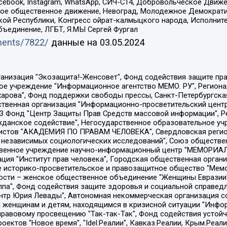
Facebook, Instagram, WhatsApp, СИЧ-С14, Добровольческое Движ
ское общественное движение, Невоград, Молодежное Демократ
ой Республики, Конгресс ойрат-калмыцкого народа, Исполнит
бъединение, ЛГБТ, Я.МЫ Сергей Фургал
uments/7822/
данные на
03.05.2024
Общество с ограниченной ответственностью "Радио Свободная Европа/Радио Свобода", Чешское информационное агентство "MEDIUM-ORIENT", Красноярская региональная общественная организация "Мы против СПИДа", Камалягин Денис Николаевич, Маркелов Сергей Евгеньевич, Пономарев Лев Александрович, Савицкая Людмила Алексеевна, Автономная некоммерческая организация "Центр по работе с проблемой насилия "НАСИЛИЮ.НЕТ", Межрегиональный профессиональный союз работников здравоохранения "Альянс врачей", Юридическое лицо, зарегистрированное в Латвийской Республике, SIA "Medusa Project" (регистрационный номер 40103797863, дата регистрации 10.06.2014), Некоммерческая организация "Фонд по борьбе с коррупцией", Автономная некоммерческая организация "Институт права и публичной политики", Баданин Роман Сергеевич, Гликин Максим Александрович, Железнова Мария Михайловна, Лукьянова Юлия Сергеевна, Маетная Елизавета Витальевна, Маняхин Петр Борисович, Чуракова Ольга Владимировна, Ярош Юлия Петровна, Юридическое лицо "The Insider SIA", зарегистрированное в Риге, Латвийская Республика (дата регистрации 26.06.2015), являющееся администратором доменного имени интернет-издания "The Insider SIA", https://theins.ru, Постернак Алексей Евгеньевич, Рубин Михаил Аркадьевич, Анин Роман Александрович, Юридическое лицо Istories fonds, зарегистрированное в Латвийской Республике (регистрационный номер 50008295751, дата регистрации 24.02.2020), Великовский Дмитрий Александрович, Долинина Ирина Николаевна, Мароховская Алеся Алексеевна, Шлейнов Роман Юрьевич, Шмагун Олеся Валентиновна, Общество с ограниченной ответственностью "Альтаир 2021", Общество с ограниченной ответственностью "Вега 2021", Общество с ограниченной ответственностью "Главный редактор 2021", Общество с ограниченной ответственностью "Ромашки монолит", Важенков Артем Валерьевич, Ивановская областная общественная организация "Центр гендерных исследований", Гурман Юрий Альбертович, Медиапроект "ОВД-Инфо", Егоров Владимир Владимирович, Жилинский Владимир Александрович, Общество с ограниченной ответственностью "ЗП", Иванова София Юрьевна, Карезина Инна Павловна, Кильтау Екатерина Викторовна, Петров Алексей Викторович, Пискунов Сергей Евгеньевич, Смирнов Сергей Сергеевич, Тихонов Михаил Сергеевич, Общество с ограниченной ответственностью "ЖУРНАЛИСТ-ИНОСТРАННЫЙ АГЕНТ", Арапова Галина Юрьевна, Вольтская Татьяна Анатольевна, Американская компания "Mason G.E.S. Anonymous Foundation" (США), являющаяся владельцем интернет-издания https://mnews.world/, Компания "Stichting Bellingcat", зарегистрированная в Нидерландах (дата регистрации 11.07.2018), Захаров Андрей Вячеславович, Клепиковская Екатерина Дмитриевна, Общество с ограниченной ответственностью "МЕМО", Перл Роман Александрович, Симонов Евгений Алексеевич, Соловьева Елена Анатольевна, Сотников Даниил Владимирович, Сурначева Елизавета Дмитриевна, Автономная некоммерческая организация по защите прав человека и информированию населения "Якутия – Наше Мнение", Общество с ограниченной ответственностью "Москоу диджитал медиа", с 26.01.2023 Общество с ограниченной ответственностью "Чайка Белые сады", Ветошкина Валерия Валерьевна, Заговора Максим Александрович, Межрегиональное общественное движение "Российская ЛГБТ - сеть", Оленичев Максим Владимирович, Павлов Иван Юрьевич, Скворцова Елена Сергеевна, Общество с ограниченной ответственностью "Как бы инагент", Кочетков Игорь Викторович, Общество с ограниченной ответственностью "Честные выборы", Еланчик Олег Александрович, Общество с ограниченной ответственностью "Нобелевский призыв", Гималова Регина Эмилевна, Григорьев Андрей Валерьевич, Григорьева Алина Александровна, Ассоциация по содействию защите прав призывников, альтернативнослужащих и военнослужащих "Правозащитная группа "Гражданин.Армия.Право", Хисамова Регина Фаритовна, Автономная некоммерческая организация по реализа