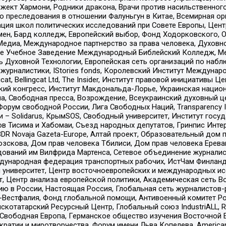
ект Хармони, Родники дракона, Врачи против насильственного
ию преследования в отношении Фалуньгун в Китае, Всемирная о
ация школ политических исследований при Совете Европы, Цен
мен, Бард колледж, Европейский выбор, Фонд Ходорковского,
едиа, Международное партнерство за права человека, Духовно
ое Учебное Заведение Международный Библейский Колледж, М
ь Духовной Технологии, Европейская сеть организаций по наб
урналистики, IStories fonds, Королевский Институт Между
gcat, Bellingcat Ltd, The Insider, Институт правовой инициатив
инский конгресс, Институт Макдональда-Лорье, Украинская нац
, Свободная пресса, Возрождение, Всеукраинский духовный цен
орум свободной России, Лига Свободных Наций, Transparеncy I
– Solidarus, КрымSOS, Свободный университет, Институт госу
в Тисима и Хабомаи, Съезд народных депутатов, Гринпис Инте
DR Novaja Gazeta-Europe, Алтай проект, Образовательный дом 
зскова, Дом прав человека Тбилиси, Дом прав человека Ерева
едований им Вилфрида Мартенса, Сетевое объединение журнали
Международная федерация транспортных рабочих, ИстЧам Финлан
й университет, Центр восточноевропейских и международных и
, Центр анализа европейской политики, Академическая сеть Во
ю в России, Настоящая Россия, Глобальная сеть журналистов
естфалия, Фонд глобальной помощи, Антивоенный комитет России,
татарский Ресурсный Центр, Глобальный союз IndustriALL, Russi
 Свободная Европа, Германское общество изучения Восточной 
и и миротворчества, Форум имени Льва Копелева, American Counci