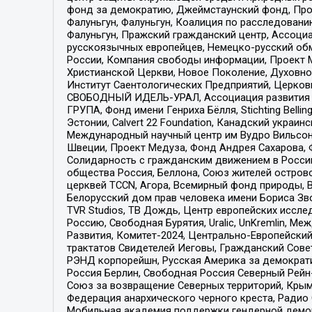
фонд за демократию, Джеймстаунский фонд, Прож
Фалуньгун, Фалуньгун, Коалиция по расследован
Фалуньгун, Пражский гражданский центр, Ассоци
русскоязычных европейцев, Немецко-русский об
России, Компания свободы информации, Проект М
Христианской Церкви, Новое Поколение, Духовн
Институт Саентологических Предприятий, Церков
СВОБОДНЫЙ ИДЕЛЬ-УРАЛ, Ассоциация развития ж
ГРУПА, Фонд имени Генриха Бёлля, Stichting Bellin
Эстонии, Calvert 22 Foundation, Канадский укра
Международный научный центр им Вудро Вильсона
Швеции, Проект Медуза, Фонд Андрея Сахарова, Ф
Солидарность с гражданским движением в России 
общества Россия, Беллона, Союз жителей острово
церквей TCCN, Агора, Всемирный фонд природы, B
Белорусский дом прав человека имени Бориса Зво
TVR Studios, ТВ Дождь, Центр европейских иссл
Россию, Свободная Бурятия, Uralic, UnKremlin, 
Развития, Комитет-2024, Центрально-Европейски
трактатов Свидетелей Иеговы, Гражданский Совет
РЭНД корпорейшн, Русская Америка за демократи
Россия Берлин, Свободная Россия Северный Рейн-В
Союз за возвращение Северных территорий, Крымско
Федерация анархического черного креста, Радио
Мобильная академия поддержки гендерной демократи