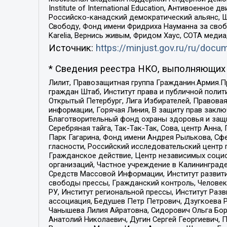
Institute of International Education, Антивоенн
Российско-канадский демократический альянс, 
Свободу, Фонд имени Фридриха Науманна за свобо
Karelia, Вернись живым, Фридом Хаус, СОТА меди
Источник:
https://minjust.gov.ru/ru/doc
* Сведения реестра НКО, выполняющих 
Лилит, Правозащитная группа Гражданин.Армия.П
граждан Штаб, Институт права и публичной поли
Открытый Петербург, Лига Избирателей, Правова
информации, Горячая Линия, В защиту прав закл
Благотворительный фонд охраны здоровья и защи
Серебряная тайга, Так-Так-Так, Сова, центр Анн
Парк Гагарина, Фонд имени Андрея Рылькова, Сф
гласности, Российский исследовательский центр 
Гражданское действие, Центр независимых соци
организаций, Частное учреждение в Калининград
Средств Массовой Информации, Институт развити
свободы прессы, Гражданский контроль, Человек
РУ, Институт региональной прессы, Институт Ра
ассоциация, Бедушев Петр Петрович, Дзугкоева 
Чанышева Лилия Айратовна, Сидорович Ольга Бори
Анатолий Николаевич, Дугин Сергей Георгиевич, 