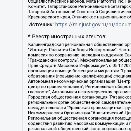
Социалистических Районов, Meta Platforms Inc, 
Комитет, Татарстанское Региональное Всетатар
Татарской Автономной Советской Социалистическ
Красноярского края, Этническое национальное о
Источник:
https://minjust.gov.ru/ru/doc
* Реестр иностранных агентов:
Калининградская региональная общественная организация "Экозащита!-Женсовет", Фонд содействия защите прав и свобод граждан "Общественный вердикт", Фонд "Институт Развития Свободы Информации", Частное учреждение "Информационное агентство МЕМО. РУ", Региональная общественная организация "Общественная комиссия по сохранению наследия академика Сахарова", Фонд поддержки свободы прессы, Санкт-Петербургская общественная правозащитная организация "Гражданский контроль", Межрегиональная общественная организация "Информационно-просветительский центр "Мемориал", Региональный Фонд "Центр Защиты Прав Средств Массовой Информации", с 05.12.2023 Фонд "Центр Защиты Прав Средств массовой информации", Региональная общественная благотворительная организация помощи беженцам и мигрантам "Гражданское содействие", Негосударственное образовательное учреждение дополнительного профессионального образования (повышение квалификации) специалистов "АКАДЕМИЯ ПО ПРАВАМ ЧЕЛОВЕКА", Свердловская региональная общественная организация "Сутяжник", Автономная некоммерческая организация "Центр независимых социологических исследований", Союз общественных объединений "Российский исследовательский центр по правам человека", Региональное общественное учреждение научно-информационный центр "МЕМОРИАЛ", Некоммерческая организация "Фонд защиты гласности", Автономная некоммерческая организация "Институт прав человека", Городская общественная организация "Екатеринбургское общество "МЕМОРИАЛ", Городская общественная организация "Рязанское историко-просветительское и правозащитное общество "Мемориал" (Рязанский Мемориал), Челябинский региональный орган общественной самодеятельности – женское общественное объединение "Женщины Евразии", Челябинский региональный орган общественной самодеятельности "Уральская правозащитная группа", Фонд содействия защите здоровья и социальной справедливости имени Андрея Рылькова, Автономная Некоммерческая Организация "Аналитический Центр Юрия Левады", Автономная некоммерческая организация социальной поддержки населения "Проект Апрель", Региональная общественная организация помощи женщинам и детям, находящимся в кризисной ситуации "Информационно-методический центр "Анна", Фонд содействия развитию массовых коммуникаций и правовому просвещению "Так-так-Так", Фонд содействия устойчивому развитию "Серебряная тайга", Свердловский региональный общественный фонд социальных проектов "Новое время", "Idel.Реалии", Кавказ.Реалии, Крым.Реалии, Телеканал Настоящее Время, Татаро-башкирская служба Радио Свобода (Azatliq Radiosi), Радио Свободная Европа/Радио Свобода (PCE/PC), "Сибирь.Реалии", "Фактограф", Благотворительный фонд помощи осужденным и их семьям, Автономная некоммерческая организация "Институт глобализации и социальных движений", Фонд "В защиту прав заключенных", Частное учреждение "Центр поддержки и содействия развитию средств массовой информации", Пензенский региональный общественный благотворительный фонд "Гражданский союз", "Север.Реалии", Некоммерческая организация Фонд "Правовая инициатива", 