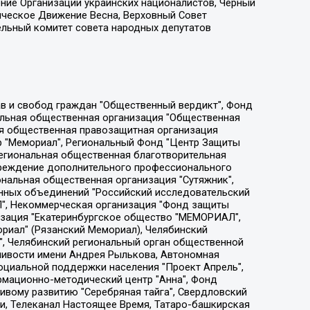
ение Организации украинских националистов, Черный
ическое Движение Весна, Верховный Совет
ельный комитет совета народных депутатов
ции социально-правовых программ "Лилит", Дальневосточное общественное движение "Маяк", Санкт-Петербургская ЛГБТ-инициативная группа "Выход", Инициативная группа ЛГБТ+ "Реверс", Алексеев Андрей Викторович, Бекбулатова Таисия Львовна, Беляев Иван Михайлович, Владыкина Елена Сергеевна, Гельман Марат Александрович, Никульшина Вероника Юрьевна, Толоконникова Надежда Андреевна, Шендерович Виктор Анатольевич, Общество с ограниченной ответственностью "Данное сообщение", Общество с ограниченной ответственностью Издательский дом "Новая глава", Айнбиндер Александра Александровна, Московский комьюнити-центр для ЛГБТ+инициатив, Благотворительный фонд развития филантропии, Deutsche Welle (Германия, Kurt-Schumacher-Strasse 3, 53113 Bonn), Борзунова Мария Михайловна, Воробьев Виктор Викторович, Голубева Анна Львовна, Константинова Алла Михайловна, Малкова Ирина Владимировна, Мурадов Мурад Абдулгалимович, Осетинская Елизавета Николаевна, Понасенков Евгений Николаевич, Ганапольский Матвей Юрьевич, Киселев Евгений Алексеевич, Борухович Ирина Григорьевна, Дремин Иван Тимофеевич, Дубровский Дмитрий Викторович, Красноярская региональная общественная организация поддержки и развития альтернативных образовательных технологий и межкультурных коммуникаций "ИНТЕРРА", Маяковская Екатерина Алексеевна, Фейгин Марк Захарович, Филимонов Андрей Викторович, Дзугкоева Регина Николаевна, Доброхотов Роман Александрович, Дудь Юрий Александрович, Елкин Сергей Владимирович, Кругликов Кирилл Игоревич, Сабунаева Мария Леонидовна, Семенов Алексей Владимирович, Шаинян Карен Багратович, Шульман Екатерина Михайловна, Асафьев Артур Валерьевич, Вахштайн Виктор Семенович, Венедиктов Алексей Алексеевич, Лушникова Екатерина Евгеньевна, Волков Леонид Михайлович, Невзоров Александр Глебович, Пархоменко Сергей Борисович, Сироткин Ярослав Николаевич, Кара-Мурза Владимир Владимирович, Баранова Наталья Владимировна, Гозман Леонид Яковлевич, Кагарлицкий Борис Юльевич, Климарев Михаил Валерьевич, Милов Владимир Станиславович, Автономная некоммерческая организация Краснодарский центр современного искусства "Типография", Моргенштерн Алишер Тагирович, Соболь Любовь Эдуардовна, Общество с ограниченной ответственностью "ЛИЗА НОРМ", Каспаров Гарри Кимович, Ходорковский Михаил Борисович, Общество с ограниченной ответственностью "Апрельские тезисы", Данилович Ирина Брониславовна, Кашин Олег Владимирович, Петров Николай Владимирович, Пивоваров Алексей Владимирович, Соколов Михаил Владимирович, Цветкова Юлия Владимировна, Чичваркин Евгений Александрович, Комитет против пыток/Команда против пыток, Общество с ограниченной ответственностью "Первый научный", Общество с ограниченной ответственностью "Вертолет и ко", Белоцерковская Вероника Борисовна, Кац Максим Евгеньевич, Лазарева Татьяна Юрьевна, Шаведдинов Руслан Табризович, Яшин Илья Валерьевич, Общество с ограниченной ответственностью "Иноагент ААВ", Алешковский Дмитрий Петрович, Альбац Евгения Марковна, Быков Дмитрий Львович, Галямина Юлия Евгеньевна, Лойко Сергей Леонидович, Мартынов Кирилл Константинович, Медведев Сергей Александрович, Крашенинников Федор Геннадиевич, Гордеева Катерина Вл