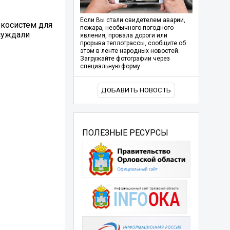
Если Вы стали свидетелем аварии,
экосистем для
пожара, необычного погодного
суждали
явления, провала дороги или
прорыва теплотрассы, сообщите об
этом в ленте народных новостей.
Загружайте фотографии через
специальную форму.
ДОБАВИТЬ НОВОСТЬ
ПОЛЕЗНЫЕ РЕСУРСЫ