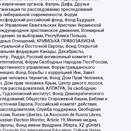
 извлечения органов, Фалунь Дафа, Друзья
рганизация по расследованию преследований
тр либеральной современности, Форум
 Оксфордский российский фонд, Фонд Будущее
е Управление Евангельских Христиан Украинской
еждународное христианское движение, Всемирный
людению за выборами, Республика Польша,
народных Отношений, КРИМСЬКА ПРАВОЗАХИСНА
ы Центральной и Восточной Европы, Фонд Открытой
иональная федерация Канады, Декабристы,
тр , Риддл, Русский антивоенный комитет в
nternational, Форум Свободных Народов ПостРоссии,
дарственного управления, Форум гражданского
рнешнл, Фонд борьбы с коррупцией Инк, Завет
прав человека Чернигов, Фонд Дом Прав Человека,
н, Дом прав человека Крым, Центр дикого лосося,
стов расследователей, АЛЛАТРА, За свободную
д, Гудзоновский институт, Фонд Демократического
сследований, Общество Сторожевой башни, Библии и
сточная Европа, Российский комитет действия,
-расследователей, Служба поддержки, Свободная
 Russie-Libertes, La Asocicion de Rusos Libres,
an Election Monitor, Article 19, Мнение медиа,
Европы, Фонд имени Фридриха Эберта, XZ gGmbH,
ls for International Education, Cultural Vistas,