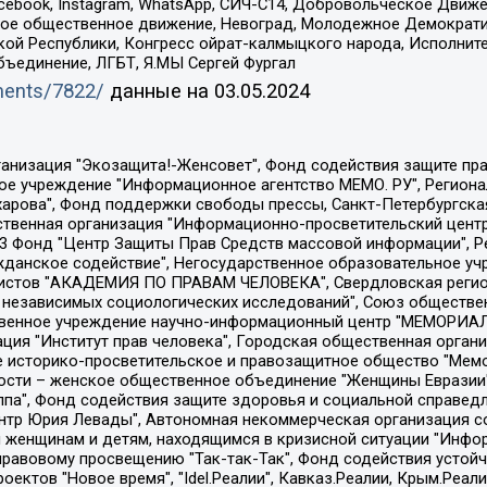
Facebook, Instagram, WhatsApp, СИЧ-С14, Добровольческое Движ
ское общественное движение, Невоград, Молодежное Демократ
ой Республики, Конгресс ойрат-калмыцкого народа, Исполнит
бъединение, ЛГБТ, Я.МЫ Сергей Фургал
uments/7822/
данные на
03.05.2024
Общество с ограниченной ответственностью "Радио Свободная Европа/Радио Свобода", Чешское информационное агентство "MEDIUM-ORIENT", Красноярская региональная общественная организация "Мы против СПИДа", Камалягин Денис Николаевич, Маркелов Сергей Евгеньевич, Пономарев Лев Александрович, Савицкая Людмила Алексеевна, Автономная некоммерческая организация "Центр по работе с проблемой насилия "НАСИЛИЮ.НЕТ", Межрегиональный профессиональный союз работников здравоохранения "Альянс врачей", Юридическое лицо, зарегистрированное в Латвийской Республике, SIA "Medusa Project" (регистрационный номер 40103797863, дата регистрации 10.06.2014), Некоммерческая организация "Фонд по борьбе с коррупцией", Автономная некоммерческая организация "Институт права и публичной политики", Баданин Роман Сергеевич, Гликин Максим Александрович, Железнова Мария Михайловна, Лукьянова Юлия Сергеевна, Маетная Елизавета Витальевна, Маняхин Петр Борисович, Чуракова Ольга Владимировна, Ярош Юлия Петровна, Юридическое лицо "The Insider SIA", зарегистрированное в Риге, Латвийская Республика (дата регистрации 26.06.2015), являющееся администратором доменного имени интернет-издания "The Insider SIA", https://theins.ru, Постернак Алексей Евгеньевич, Рубин Михаил Аркадьевич, Анин Роман Александрович, Юридическое лицо Istories fonds, зарегистрированное в Латвийской Республике (регистрационный номер 50008295751, дата регистрации 24.02.2020), Великовский Дмитрий Александрович, Долинина Ирина Николаевна, Мароховская Алеся Алексеевна, Шлейнов Роман Юрьевич, Шмагун Олеся Валентиновна, Общество с ограниченной ответственностью "Альтаир 2021", Общество с ограниченной ответственностью "Вега 2021", Общество с ограниченной ответственностью "Главный редактор 2021", Общество с ограниченной ответственностью "Ромашки монолит", Важенков Артем Валерьевич, Ивановская областная общественная организация "Центр гендерных исследований", Гурман Юрий Альбертович, Медиапроект "ОВД-Инфо", Егоров Владимир Владимирович, Жилинский Владимир Александрович, Общество с ограниченной ответственностью "ЗП", Иванова София Юрьевна, Карезина Инна Павловна, Кильтау Екатерина Викторовна, Петров Алексей Викторович, Пискунов Сергей Евгеньевич, Смирнов Сергей Сергеевич, Тихонов Михаил Сергеевич, Общество с ограниченной ответственностью "ЖУРНАЛИСТ-ИНОСТРАННЫЙ АГЕНТ", Арапова Галина Юрьевна, Вольтская Татьяна Анатольевна, Американская компания "Mason G.E.S. Anonymous Foundation" (США), являющаяся владельцем интернет-издания https://mnews.world/, Компания "Stichting Bellingcat", зарегистрированная в Нидерландах (дата регистрации 11.07.2018), Захаров Андрей Вячеславович, Клепиковская Екатерина Дмитриевна, Общество с ограниченной ответственностью "МЕМО", Перл Роман Александрович, Симонов Евгений Алексеевич, Соловьева Елена Анатольевна, Сотников Даниил Владимирович, Сурначева Елизавета Дмитриевна, Автономная некоммерческая организация по защите прав человека и информированию населения "Якутия – Наше Мнение", Общество с ограниченной ответственностью "Москоу диджитал медиа", с 26.01.2023 Общество с ограниченной ответственностью "Чайка Белые сады", Ветошкина Валерия Валерьевна, Заговора Максим Александрович, Межрегиональное общественное движение "Российская ЛГБТ - сеть", Оленичев Максим Владимирович, Павлов Иван Юрьевич, Скворцова Елена Сергеевна, Общество с ограниченной ответственностью "Как бы инагент", Кочетков Игорь Викторович, Общество с ограниченной ответственностью "Честные выборы", Еланчик Олег Александрович, Общество с ограниченной ответственностью "Нобелевский призыв", Гималова Регина Эмилевна, Григорьев Андрей Валерьевич, Григорьева Алина Александровна, Ассоциация по содействию защите прав призывников, альтернативнослужащих и военнослужащих "Правозащитная группа "Гражданин.Армия.Право", Хисамова Регина Фаритовна, Автономная некоммерческая организация по реализа