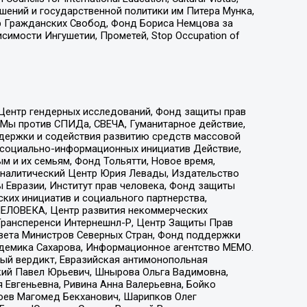
ошений и государственной политики им Питера Мунка,
 Гражданских Свобод, Фонд Бориса Немцова за
имости Ингушетии, Прометей, Stop Occupation of
 Центр гендерных исследований, Фонд защиты прав
 Мы против СПИДа, СВЕЧА, Гуманитарное действие,
ддержки и содействия развитию средств массовой
р социально-информационных инициатив Действие,
 и их семьям, Фонд Тольятти, Новое время,
, Аналитический Центр Юрия Левады, Издательство
 Евразии, Институт прав человека, Фонд защиты
ких инициатив и социального партнерства,
ЕЛОВЕКА, Центр развития некоммерческих
 Трансперенси Интернешнл-Р, Центр Защиты Прав
овета Министров Северных Стран, Фонд поддержки
адемика Сахарова, Информационное агентство МЕМО.
ый вердикт, Евразийская антимонопольная
кий Павел Юрьевич, Шнырова Ольга Вадимовна,
 Евгеньевна, Ривина Анна Валерьевна, Бойко
хоев Магомед Бекханович, Шарипков Олег