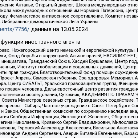
ое движение Антальи, Открытый диалог, Школа международных отн
Школа международных отношений им Нормана Патерсона, Центр
ду, Феминистское антивоенное сопротивление, Комитет независ
а, Либерально-демократическая Лига Украины
uments/7756/
данные на
13.05.2024
функции иностранного агента:
раво, Нижегородский центр немецкой и европейской культуры,
тики, Фонд борьбы с коррупцией, Альянс врачей, НАСИЛИЮ.НЕТ,
я инициатива, Гражданский Союз, Хасдей Ерушалаим, Центр по
юченных, Институт глобализации и социальных движений, Цент
ты прав граждан, Благотворительный фонд помощи осужденным
а, Проект Апрель, Самарская губерния, Эра здоровья, Мемориал
ера, Центр СИБАЛЬТ, Уральская правозащитная группа, Женщины
по правам человека, Дальневосточный центр развития гражданс
ологических исследований, Сутяжник, АКАДЕМИЯ ПО ПРАВАМ Ч
е Совета Министров северных стран, Гражданское содействие,
я прессы - Сибирь, Частное учреждение в Санкт-Петербурге С
 и Закон, Общественная комиссия по сохранению наследия ак
звития Свободы Информации, Экозащита!-Женсовет, Общественн
Регина Николаевна, Кривенко Сергей Владимирович, Милославс
совна, Туровский Александр Алексеевич, Васильева Анастасия
Пивоваров Андрей Сергеевич, Аверин Виталий Евгеньевич, Бара