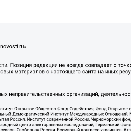
novosti.ru»
и. Позиция редакции не всегда совпадает с точко
овых материалов с настоящего сайта на иных ресу
ых неправительственных организаций, деятельнос
ститут Открытое Общество Фонд Содействия, Фонд Открытое 
альный Демократический Институт Международных Отношений,
тая Россия, Институт современной России, Черноморский фонд
родный центр электоральных исследований, Германский фонд
рсов, Свободная Россия, Всемирный конгресс украинцев, Атла