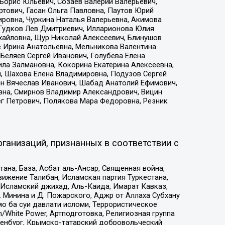
Борис Юльевич, Созаев Валерий Валерьевич,
тович, Гасан Ольга Павловна, Паутов Юрий
ровна, Чуркина Наталья Валерьевна, Акимова
 Гудков Лев Дмитриевич, Илларионова Юлия
ихайловна, Щур Николай Алексеевич, Блинушов
е Ирина Анатольевна, Мельникова Валентина
Беляев Сергей Иванович, Голубева Елена
ила Залмановна, Кокорина Екатерина Алексеевна,
, Шахова Елена Владимировна, Подузов Сергей
ин Вячеслав Иванович, Шабад Анатолий Ефимович,
вна, Смирнов Владимир Александрович, Вицин
ег Петрович, Полякова Мара Федоровна, Резник
ганизаций, признанных в соответствии с
на, База, Асбат аль-Ансар, Священная война,
ижение Талибан, Исламская партия Туркестана,
Исламский джихад, Аль-Каида, Имарат Кавказ,
 Минина и Д. Пожарского, Аджр от Аллаха Субхану
о ба суи давлати исломи, Террористическое
/White Power, Артподготовка, Религиозная группа
Оренбург, Крымско-татарский добровольческий