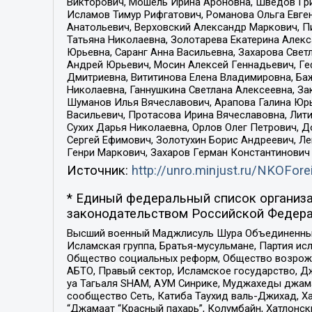
Викторович, Мошель Ирина Ароновна, Шведов Гри
Исламов Тимур Рифгатович, Романова Ольга Евге
Анатольевич, Верховский Александр Маркович, П
Татьяна Николаевна, Золотарева Екатерина Алек
Юрьевна, Саранг Анна Васильевна, Захарова Свет
Андрей Юрьевич, Мосин Алексей Геннадьевич, Ге
Дмитриевна, Вититинова Елена Владимировна, Ба
Николаевна, Ганнушкина Светлана Алексеевна, За
Шуманов Илья Вячеславович, Арапова Галина Юрь
Васильевич, Протасова Ирина Вячеславовна, Лит
Сухих Дарья Николаевна, Орлов Олег Петрович, 
Сергей Ефимович, Золотухин Борис Андреевич, Л
Генри Маркович, Захаров Герман Константинович
Источник:
http://unro.minjust.ru/NKOFore
* Единый федеральный список организа
законодательством Российской Федера
Высший военный Маджлисуль Шура Объединенных с
Исламская группа, Братья-мусульмане, Партия ис
Общество социальных реформ, Общество возрожд
АБТО, Правый сектор, Исламское государство, Д
уа Тагьаля SHAM, АУМ Синрике, Муджахеды джама
сообщество Сеть, Катиба Таухид валь-Джихад, Хай
“Джамаат “Красный пахарь”, Колумбайн, Хатлонск