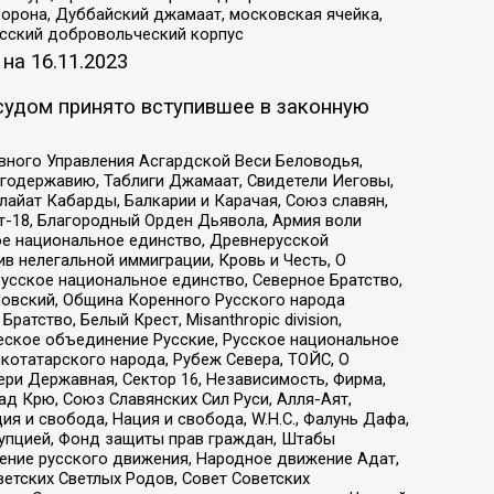
орона, Дуббайский джамаат, московская ячейка,
усский добровольческий корпус
 на
16.11.2023
судом принято вступившее в законную
вного Управления Асгардской Веси Беловодья,
годержавию, Таблиги Джамаат, Свидетели Иеговы,
айат Кабарды, Балкарии и Карачая, Союз славян,
т-18, Благородный Орден Дьявола, Армия воли
ое национальное единство, Древнерусской
 нелегальной иммиграции, Кровь и Честь, О
усское национальное единство, Северное Братство,
ровский, Община Коренного Русского народа
атство, Белый Крест, Misanthropic division,
еское объединение Русские, Русское национальное
котатарского народа, Рубеж Севера, ТОЙС, О
ри Державная, Сектор 16, Независимость, Фирма,
д Крю, Союз Славянских Сил Руси, Алля-Аят,
я и свобода, Нация и свобода, W.H.С., Фалунь Дафа,
рупцией, Фонд защиты прав граждан, Штабы
ение русского движения, Народное движение Адат,
етских Светлых Родов, Совет Советских