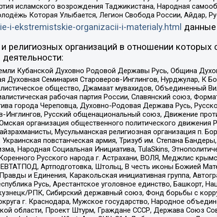
ртия исламского возрождения Таджикистана, Народная самооб
олодёжь Которая Улыбается, Легион Свобода России, Айдар, Р
ie-i-ekstremistskie-organizacii-i-materialy.html
данные
и религиозных организаций в отношении которых 
 деятельности:
земли Кубанской Духовно Родовой Державы Русь, Община Духо
 Духовная Семинария Староверов-Инглингов, Нурджулар, К Бо
листическое общество, Джамаат мувахидов, Объединенный Вил
иалистическая рабочая партия России, Славянский союз, Форма
ива города Череповца, Духовно-Родовая Держава Русь, Русск
-Инглингов, Русский общенациональный союз, Движение против
 Омская организация общественного политического движения Р
йзрахманисты, Мусульманская религиозная организация п. Бо
краинская повстанческая армия, Тризуб им. Степана Бандеры, Бр
зма, Народная Социальная Инициатива, TulaSkins, Этнополитич
оренного Русского народа г. Астрахани, ВОЛЯ, Меджлис крымс
РЕВТАТПОД, Артподготовка, Штольц, В честь иконы Божией Мате
равды и Единения, Каракольская инициативная группа, Автогра
спублика Русь, Арестантское уголовное единство, Башкорт, Наци
окузнецк/РПК, Сибирский державный союз, Фонд борьбы с кор
округа г. Краснодара, Мужское государство, Народное объедин
ой области, Проект Штурм, Граждане СССР, Держава Союз Сов