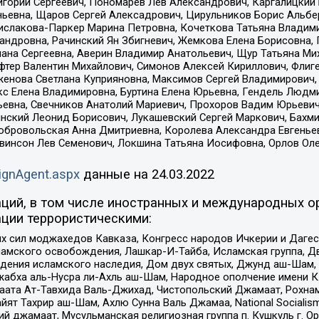
горий Сергеевич, Пономарев Лев Александрович, Каргалицкий 
ньевна, Щаров Сергей Алексадрович, Цирульников Борис Альбер
ислакова-Паркер Марина Петровна, Кочеткова Татьяна Владими
сандровна, Рачинский Ян Збигневич, Жемкова Елена Борисовна,
лана Сергеевна, Аверин Владимир Анатольевич, Щур Татьяна М
фтер Валентин Михайлович, Симонов Алексей Кириллович, Флиг
женова Светлана Куприяновна, Максимов Сергей Владимирович, 
кс Елена Владимировна, Буртина Елена Юрьевна, Гендель Людм
евна, Свечников Анатолий Мариевич, Прохоров Вадим Юрьевич
инский Леонид Борисович, Лукашевский Сергей Маркович, Бахм
Добровольская Анна Дмитриевна, Королева Александра Евгенье
евинсон Лев Семенович, Локшина Татьяна Иосифовна, Орлов Ол
ignAgent.aspx
данные на
24.03.2022
ций, в том числе иностранных и международных ор
ции террористическими:
ил моджахедов Кавказа, Конгресс народов Ичкерии и Дагеста
ламского освобождения, Лашкар-И-Тайба, Исламская группа, Дв
ения исламского наследия, Дом двух святых, Джунд аш-Шам, 
жабха аль-Нусра ли-Ахль аш-Шам, Народное ополчение имени К.
ата Ат-Тавхида Валь-Джихад, Чистопольский Джамаат, Рохнам
ят Тахрир аш-Шам, Ахлю Сунна Валь Джамаа, National Socialism
ий джамаат, Мусульманская религиозная группа п. Кушкуль г. 