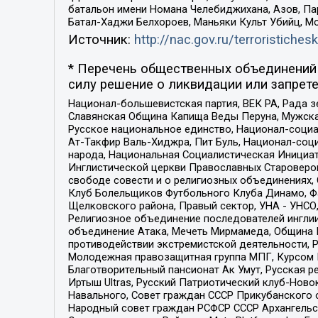
батальон имени Номана Челебиджихана, Азов, Па
Батал-Хаджи Белхороев, Маньяки Культ Убийц, М
Источник:
http://nac.gov.ru/terroristichesk
* Перечень общественных объединений 
силу решение о ликвидации или запрете
Национал-большевистская партия, ВЕК РА, Рада 
Славянская Община Капища Веды Перуна, Мужская
Русское национальное единство, Национал-социа
Ат-Такфир Валь-Хиджра, Пит Буль, Национал-соц
народа, Национальная Социалистическая Инициат
Инглистической церкви Православных Староверов
свободе совести и о религиозных объединениях,
Клуб Болельщиков Футбольного Клуба Динамо, Фа
Щелковского района, Правый сектор, УНА - УНСО, У
Религиозное объединение последователей инглии
объединение Атака, Мечеть Мирмамеда, Община К
противодействии экстремистской деятельности, 
Молодежная правозащитная группа МПГ, Курсом П
Благотворительный пансионат Ак Умут, Русская ре
Иртыш Ultras, Русский Патриотический клуб-Нов
Навального, Совет граждан СССР Прикубанского 
Народный совет граждан РСФСР СССР Архангельск