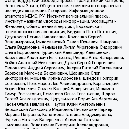
Фонд поддержки свободы прессы, Гражданский контроль,
Человек и Закон, Общественная комиссия по сохранению
наследия академика Сахарова, Информационное
агентство МЕМО. РУ, Институт региональной прессы,
Институт Развития Свободы Информации, Экозащита!-
Женсовет, Общественный вердикт, Евразийская
антимонопольная ассоциация, Бедушев Петр Петрович,
Дзугкоева Регина Николаевна, Кривенко Сергей
Владимирович, Милославский Павел Юрьевич, Шнырова
Ольга Вадимовна, Чанышева Лилия Айратовна, Сидорович
Ольга Борисовна, Туровский Александр Алексеевич,
Васильева Анастасия Евгеньевна, Ривина Анна Валерьевна,
Бойко Анатолий Николаевич, Дугин Сергей Георгиевич,
Пивоваров Андрей Сергеевич, Аверин Виталий Евгеньевич,
Барахоев Магомед Бекханович, Шарипков Олег
Викторович, Мошель Ирина Ароновна, Шведов Григорий
Сергеевич, Пономарев Лев Александрович, Каргалицкий
Борис Юльевич, Созаев Валерий Валерьевич, Исламов
Тимур Рифгатович, Романова Ольга Евгеньевна, Щаров
Сергей Алексадрович, Цирульников Борис Альбертович,
Гасан Ольга Павловна, Паутов Юрий Анатольевич,
Верховский Александр Маркович, Пислакова-Паркер
Марина Петровна, Кочеткова Татьяна Владимировна,
Чуркина Наталья Валерьевна, Акимова Татьяна
Николаевна, Золотарева Екатерина Александровна,