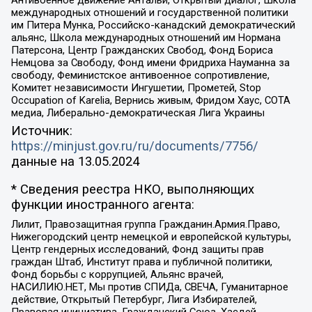
международных отношений и государственной политики
им Питера Мунка, Российско-канадский демократический
альянс, Школа международных отношений им Нормана
Патерсона, Центр Гражданских Свобод, Фонд Бориса
Немцова за Свободу, Фонд имени Фридриха Науманна за
свободу, Феминистское антивоенное сопротивление,
Комитет независимости Ингушетии, Прометей, Stop
Occupation of Karelia, Вернись живым, Фридом Хаус, СОТА
медиа, Либерально-демократическая Лига Украины
Источник:
https://minjust.gov.ru/ru/documents/7756/
данные на
13.05.2024
* Сведения реестра НКО, выполняющих
функции иностранного агента:
Лилит, Правозащитная группа Гражданин.Армия.Право,
Нижегородский центр немецкой и европейской культуры,
Центр гендерных исследований, Фонд защиты прав
граждан Штаб, Институт права и публичной политики,
Фонд борьбы с коррупцией, Альянс врачей,
НАСИЛИЮ.НЕТ, Мы против СПИДа, СВЕЧА, Гуманитарное
действие, Открытый Петербург, Лига Избирателей,
Правовая инициатива, Гражданский Союз, Хасдей