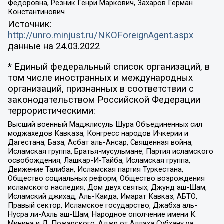
Федоровна, Резник Генри Маркович, Захаров Герман
Константинович
Источник:
http://unro.minjust.ru/NKOForeignAgent.aspx
данные на
24.03.2022
* Единый федеральный список организаций, в
том числе иностранных и международных
организаций, признанных в соответствии с
законодательством Российской Федерации
террористическими:
Высший военный Маджлисуль Шура Объединенных сил
моджахедов Кавказа, Конгресс народов Ичкерии и
Дагестана, База, Асбат аль-Ансар, Священная война,
Исламская группа, Братья-мусульмане, Партия исламского
освобождения, Лашкар-И-Тайба, Исламская группа,
Движение Талибан, Исламская партия Туркестана,
Общество социальных реформ, Общество возрождения
исламского наследия, Дом двух святых, Джунд аш-Шам,
Исламский джихад, Аль-Каида, Имарат Кавказ, АБТО,
Правый сектор, Исламское государство, Джабха аль-
Нусра ли-Ахль аш-Шам, Народное ополчение имени К.
Минина и Д. Пожарского, Аджр от Аллаха Субхану уа