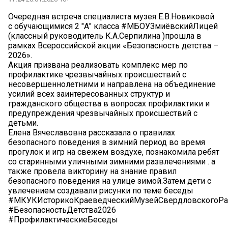
Очередная встреча специалиста музея Е.В.Новиковой
с обучающимися 2 "А" класса #МБОУЗмиёвскийЛицей
(классный руководитель К.А.Серпилина )прошла в
рамках Всероссийской акции «Безопасность детства –
2026».
Акция призвана реализовать комплекс мер по
профилактике чрезвычайных происшествий с
несовершеннолетними и направлена на объединение
усилий всех заинтересованных структур и
гражданского общества в вопросах профилактики и
предупреждения чрезвычайных происшествий с
детьми.
Елена Вячеславовна рассказала о правилах
безопасного поведения в зимний период во время
прогулок и игр на свежем воздухе, познакомила ребят
со старинными уличными зимними развлечениями . а
также провела викторину на знание правил
безопасного поведения на улице зимой.Затем дети с
увлечением создавали рисунки по теме беседы
#МКУКИсторикоКраеведческийМузейСвердловскогоРа
#БезопасностьДетства2026
#ПрофилактическиеБеседы