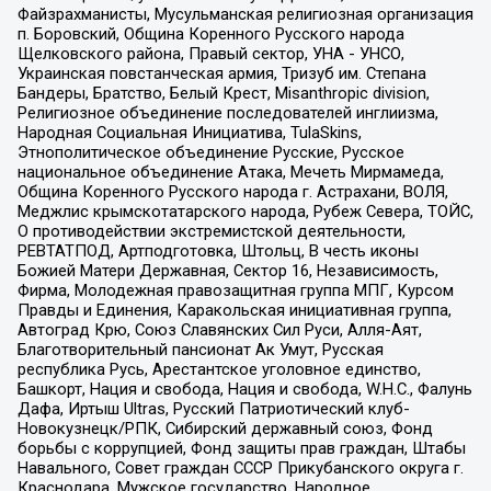
Файзрахманисты, Мусульманская религиозная организация
п. Боровский, Община Коренного Русского народа
Щелковского района, Правый сектор, УНА - УНСО,
Украинская повстанческая армия, Тризуб им. Степана
Бандеры, Братство, Белый Крест, Misanthropic division,
Религиозное объединение последователей инглиизма,
Народная Социальная Инициатива, TulaSkins,
Этнополитическое объединение Русские, Русское
национальное объединение Атака, Мечеть Мирмамеда,
Община Коренного Русского народа г. Астрахани, ВОЛЯ,
Меджлис крымскотатарского народа, Рубеж Севера, ТОЙС,
О противодействии экстремистской деятельности,
РЕВТАТПОД, Артподготовка, Штольц, В честь иконы
Божией Матери Державная, Сектор 16, Независимость,
Фирма, Молодежная правозащитная группа МПГ, Курсом
Правды и Единения, Каракольская инициативная группа,
Автоград Крю, Союз Славянских Сил Руси, Алля-Аят,
Благотворительный пансионат Ак Умут, Русская
республика Русь, Арестантское уголовное единство,
Башкорт, Нация и свобода, Нация и свобода, W.H.С., Фалунь
Дафа, Иртыш Ultras, Русский Патриотический клуб-
Новокузнецк/РПК, Сибирский державный союз, Фонд
борьбы с коррупцией, Фонд защиты прав граждан, Штабы
Навального, Совет граждан СССР Прикубанского округа г.
Краснодара, Мужское государство, Народное