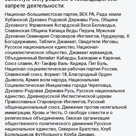
запрете деятельности:
Национал-большевистская партия, ВЕК РА, Рада земли
Кубанской Духовно Родовой Державы Русь, Община
Духовного Управления Асгардской Веси Беловодья,
Славянская Община Капища Веды Перуна, Мужская
Духовная Семинария Староверов-Инглингов, Нурджулар, К
Богодержавию, Таблиги Джамаат, Свидетели Иеговы,
Русское национальное единство, Национал-
социалистическое общество, Джамаат мувахидов,
Объединенный Вилайат Кабарды, Балкарии и Карачая,
Союз славян, Ат-Такфир Валь-Хиджра, Пит Буль,
Национал-социалистическая рабочая партия России,
Славянский союз, Формат-18, Благородный Орден
Дьявола, Армия воли народа, Национальная
Социалистическая Инициатива города Череповца,
Духовно-Родовая Держава Русь, Русское национальное
единство, Древнерусской Инглистической церкви
Православных Староверов-Инглингов, Русский
общенациональный союз, Движение против нелегальной
иммиграции, Кровь и Честь, О свободе совести и о
религиозных объединениях, Омская организация
общественного политического движения Русское
национальное единство, Северное Братство, Клуб
Болельщиков Футбольного Клуба Динамо,