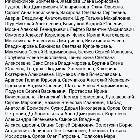
Рачинский Ян Збигневич, Жемкова Елена Борисовна,
Гудков Лев Дмитриевич, Илларионова Юлия Юрьевна,
Саранг Анна Васильевна, Захарова Светлана Сергеевна,
Аверин Владимир Анатольевич, Щур Татьяна Михайловна,
Щур Николай Алексеевич, Блинушов Андрей Юрьевич,
Мосин Алексей Геннадьевич, Гефтер Валентин Михайлович,
Симонов Алексей Кириллович, Флиге Ирина Анатольевна,
Мельникова Валентина Дмитриевна, Вититинова Елена
Владимировна, Баженова Светлана Куприяновна,
Максимов Сергей Владимирович, Беляев Сергей Иванович,
Голубева Елена Николаевна, Ганнушкина Светлана
Алексеевна, Закс Елена Владимировна, Буртина Елена
Юрьевна, Гендель Людмила Залмановна, Кокорина
Екатерина Алексеевна, Шуманов Илья Вячеславович,
Арапова Галина Юрьевна, Свечников Анатолий Мариевич,
Прохоров Вадим Юрьевич, Шахова Елена Владимировна,
Подузов Сергей Васильевич, Протасова Ирина
Вячеславовна, Литинский Леонид Борисович, Лукашевский
Сергей Маркович, Бахмин Вячеслав Иванович, Шабад
Анатолий Ефимович, Сухих Дарья Николаевна, Орлов Олег
Петрович, Добровольская Анна Дмитриевна, Королева
Александра Евгеньевна, Смирнов Владимир
Александрович, Вицин Сергей Ефимович, Золотухин Борис
Андреевич, Левинсон Лев Семенович, Локшина Татьяна
Иосифовна, Орлов Олег Петрович, Полякова Мара