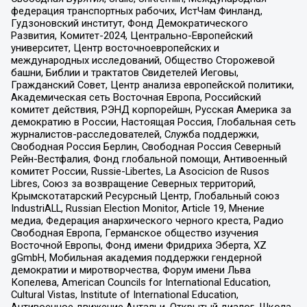
федерация транспортных рабочих, ИстЧам Финланд,
Гудзоновский институт, Фонд Демократического
Развития, Комитет-2024, Центрально-Европейский
университет, Центр восточноевропейских и
международных исследований, Общество Сторожевой
башни, Библии и трактатов Свидетелей Иеговы,
Гражданский Совет, Центр анализа европейской политики,
Академическая сеть Восточная Европа, Российский
комитет действия, РЭНД корпорейшн, Русская Америка за
демократию в России, Настоящая Россия, Глобальная сеть
журналистов-расследователей, Служба поддержки,
Свободная Россия Берлин, Свободная Россия Северный
Рейн-Вестфалия, Фонд глобальной помощи, Антивоенный
комитет России, Russie-Libertes, La Asocicion de Rusos
Libres, Союз за возвращение Северных территорий,
Крымскотатарский Ресурсный Центр, Глобальный союз
IndustriALL, Russian Election Monitor, Article 19, Мнение
медиа, Федерация анархического черного креста, Радио
Свободная Европа, Германское общество изучения
Восточной Европы, Фонд имени Фридриха Эберта, XZ
gGmbH, Мобильная академия поддержки гендерной
демократии и миротворчества, Форум имени Льва
Копелева, American Councils for International Education,
Cultural Vistas, Institute of International Education,
Антивоенное движение Антальи, Открытый диалог, Школа