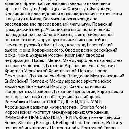
дракона, Врачи против насильственного извлечения
органов, Фалунь Дафа, Друзья Фалуньгун, Фалуньгун,
Коалиция по расследованию преследования в отношении
Фалуньгун в Китае, Всемирная организация по
расследованию преследований Фалуньгун, Пражский
гражданский центр, Ассоциация школ политических
исследований при Совете Европы, Центр либеральной
современности, Форум русскоязычных европейцев,
Немецко-русский обмен, Бард колледж, Европейский
выбор, Фонд Ходорковского, Оксфордский российский
фонд, Фонд Будущее России, Компания свободы
информации, Проект Медиа, Международное партнерство
за права человека, Духовное Управление Евангельских
Христиан Украинской Христианской Церкви, Новое
Поколение, Духовное Учебное Заведение Международный
Библейский Колледж, Международное христианское
движение, Всемирный Институт Саентологических
Предприятий, Церковь Духовной Технологии, Европейская
сеть организаций по наблюдению за выборами,
Республика Польша, СВОБОДНЫЙ ИДЕЛЬ-УРАЛ,
Ассоциация развития журналистики, IStories fonds,
Королевский Институт Международных Отношений,
КРИМСЬКА ПРАВОЗАХИСНА ГРУПА, Фонд имени Генриха
Бёлля, Stichting Bellingcat, Bellingcat Ltd, The Insider, Институт
правовой инициативы Центральной и Восточной Европы,