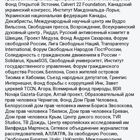
Фонд Открытой Эстонии, Calvert 22 Foundation, Канадский
украинский конгресс, Институт Макдональда-Лорье,
Украинская национальная федерация Канады,
Декабристы, Международный научный центр им Вудро
Вильсона, Свободная пресса, Возрождение, Всеукраинский
духовный центр , Риддл, Русский антивоенный комитет в
Швеции, Проект Медуза, Фонд Андрея Сахарова, Форум
свободной России, Лига Свободных Наций, Transparеncy
International, Форум Свободных Народов ПостРоссии,
Солидарность с гражданским движением в России –
Solidarus, КрымSOS, Свободный университет, Институт
государственного управления, Форум гражданского
общества Россия, Беллона, Союз жителей островов
Тисима и Хабомаи, Съезд народных депутатов, Гринпис
Интернешнл, Фонд борьбы с коррупцией Инк, Завет
церквей TCCN, Агора, Всемирный фонд природы, BDR
Novaja Gazeta-Europe, Алтай проект, Образовательный дом
прав человека Чернигов, Фонд Дом Прав Человека,
Белорусский дом прав человека имени Бориса Звозскова,
Дом прав человека Тбилиси, Дом прав человека Ереван,
Дом прав человека Крым, Центр дикого лосося, TVR
Studios, ТВ Дождь, Центр европейских исследований им
Вилфрида Мартенса, Сетевое объединение журналистов
расследователей, АЛЛАТРА, За свободную Россию,
Свободная Бурятия, Uralic, UnKremlin, Международная