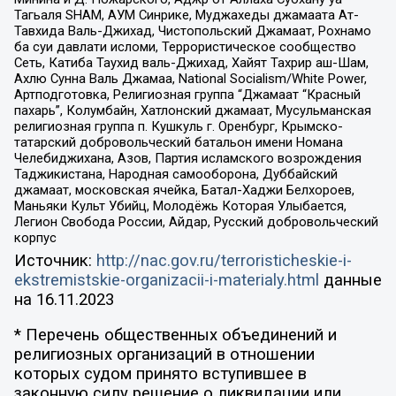
Тагьаля SHAM, АУМ Синрике, Муджахеды джамаата Ат-
Тавхида Валь-Джихад, Чистопольский Джамаат, Рохнамо
ба суи давлати исломи, Террористическое сообщество
Сеть, Катиба Таухид валь-Джихад, Хайят Тахрир аш-Шам,
Ахлю Сунна Валь Джамаа, National Socialism/White Power,
Артподготовка, Религиозная группа “Джамаат “Красный
пахарь”, Колумбайн, Хатлонский джамаат, Мусульманская
религиозная группа п. Кушкуль г. Оренбург, Крымско-
татарский добровольческий батальон имени Номана
Челебиджихана, Азов, Партия исламского возрождения
Таджикистана, Народная самооборона, Дуббайский
джамаат, московская ячейка, Батал-Хаджи Белхороев,
Маньяки Культ Убийц, Молодёжь Которая Улыбается,
Легион Свобода России, Айдар, Русский добровольческий
корпус
Источник:
http://nac.gov.ru/terroristicheskie-i-
ekstremistskie-organizacii-i-materialy.html
данные
на
16.11.2023
* Перечень общественных объединений и
религиозных организаций в отношении
которых судом принято вступившее в
законную силу решение о ликвидации или