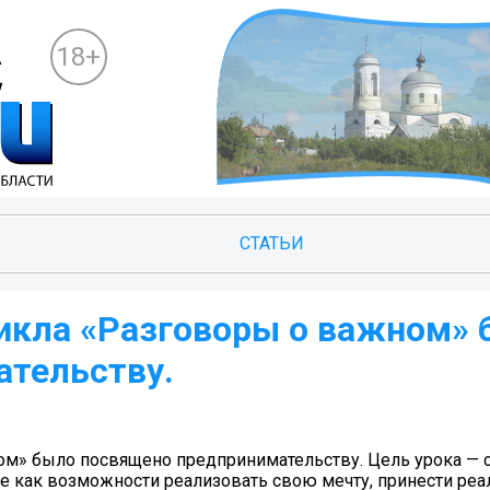
18+
СТАТЬИ
цикла «Разговоры о важном»
тельству.
ном» было посвящено предпринимательству. Цель урока —
се как возможности реализовать свою мечту, принести ре