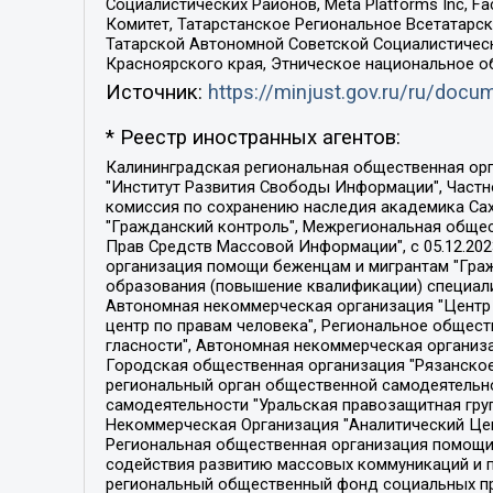
Социалистических Районов, Meta Platforms Inc, 
Комитет, Татарстанское Региональное Всетатар
Татарской Автономной Советской Социалистическ
Красноярского края, Этническое национальное о
Источник:
https://minjust.gov.ru/ru/doc
* Реестр иностранных агентов:
Калининградская региональная общественная организация "Экозащита!-Женсовет", Фонд содействия защите прав и свобод граждан "Общественный вердикт", Фонд "Институт Развития Свободы Информации", Частное учреждение "Информационное агентство МЕМО. РУ", Региональная общественная организация "Общественная комиссия по сохранению наследия академика Сахарова", Фонд поддержки свободы прессы, Санкт-Петербургская общественная правозащитная организация "Гражданский контроль", Межрегиональная общественная организация "Информационно-просветительский центр "Мемориал", Региональный Фонд "Центр Защиты Прав Средств Массовой Информации", с 05.12.2023 Фонд "Центр Защиты Прав Средств массовой информации", Региональная общественная благотворительная организация помощи беженцам и мигрантам "Гражданское содействие", Негосударственное образовательное учреждение дополнительного профессионального образования (повышение квалификации) специалистов "АКАДЕМИЯ ПО ПРАВАМ ЧЕЛОВЕКА", Свердловская региональная общественная организация "Сутяжник", Автономная некоммерческая организация "Центр независимых социологических исследований", Союз общественных объединений "Российский исследовательский центр по правам человека", Региональное общественное учреждение научно-информационный центр "МЕМОРИАЛ", Некоммерческая организация "Фонд защиты гласности", Автономная некоммерческая организация "Институт прав человека", Городская общественная организация "Екатеринбургское общество "МЕМОРИАЛ", Городская общественная организация "Рязанское историко-просветительское и правозащитное общество "Мемориал" (Рязанский Мемориал), Челябинский региональный орган общественной самодеятельности – женское общественное объединение "Женщины Евразии", Челябинский региональный орган общественной самодеятельности "Уральская правозащитная группа", Фонд содействия защите здоровья и социальной справедливости имени Андрея Рылькова, Автономная Некоммерческая Организация "Аналитический Центр Юрия Левады", Автономная некоммерческая организация социальной поддержки населения "Проект Апрель", Региональная общественная организация помощи женщинам и детям, находящимся в кризисной ситуации "Информационно-методический центр "Анна", Фонд содействия развитию массовых коммуникаций и правовому просвещению "Так-так-Так", Фонд содействия устойчивому развитию "Серебряная тайга", Свердловский региональный общественный фонд социальных проектов "Новое время", "Idel.Реалии", Кавказ.Реалии, Крым.Реалии, Телеканал Настоящее Время, Татаро-башкирская служба Радио Свобода (Azatliq Radiosi), Радио Свободная Европа/Радио Свобода (PCE/PC), "Сибирь.Реалии", "Фактограф", Благотворительный фонд помощи осужденным и их семьям, Автономная некоммерческая организация "Институт глобализации и социальных движений", Фонд "В защиту прав заключенных", Частное учреждение "Центр поддержки и содействия развитию средств массовой информации", Пензенский региональный общественный благотворительный фонд "Гражданский союз", "Север.Реалии", Некоммерческая организация Фонд "Правовая инициатива", 