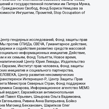
ошений и государственной политики им Питера Мунка,
 Гражданских Свобод, Фонд Бориса Немцова за
имости Ингушетии, Прометей, Stop Occupation of
 Центр гендерных исследований, Фонд защиты прав
 Мы против СПИДа, СВЕЧА, Гуманитарное действие,
ддержки и содействия развитию средств массовой
р социально-информационных инициатив Действие,
 и их семьям, Фонд Тольятти, Новое время,
, Аналитический Центр Юрия Левады, Издательство
 Евразии, Институт прав человека, Фонд защиты
ких инициатив и социального партнерства,
ЕЛОВЕКА, Центр развития некоммерческих
 Трансперенси Интернешнл-Р, Центр Защиты Прав
овета Министров Северных Стран, Фонд поддержки
адемика Сахарова, Информационное агентство МЕМО.
ый вердикт, Евразийская антимонопольная
кий Павел Юрьевич, Шнырова Ольга Вадимовна,
 Евгеньевна, Ривина Анна Валерьевна, Бойко
хоев Магомед Бекханович, Шарипков Олег