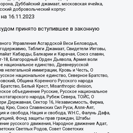
орона, Дуббайский джамаат, московская ячейка,
усский добровольческий корпус
 на
16.11.2023
судом принято вступившее в законную
вного Управления Асгардской Веси Беловодья,
годержавию, Таблиги Джамаат, Свидетели Иеговы,
айат Кабарды, Балкарии и Карачая, Союз славян,
т-18, Благородный Орден Дьявола, Армия воли
ое национальное единство, Древнерусской
 нелегальной иммиграции, Кровь и Честь, О
усское национальное единство, Северное Братство,
ровский, Община Коренного Русского народа
атство, Белый Крест, Misanthropic division,
еское объединение Русские, Русское национальное
котатарского народа, Рубеж Севера, ТОЙС, О
ри Державная, Сектор 16, Независимость, Фирма,
д Крю, Союз Славянских Сил Руси, Алля-Аят,
я и свобода, Нация и свобода, W.H.С., Фалунь Дафа,
рупцией, Фонд защиты прав граждан, Штабы
ение русского движения, Народное движение Адат,
етских Светлых Родов, Совет Советских