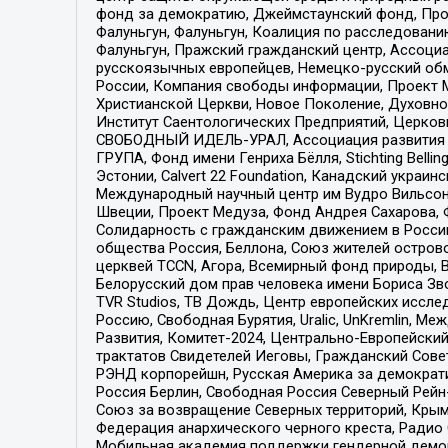
фонд за демократию, Джеймстаунский фонд, Прож
Фалуньгун, Фалуньгун, Коалиция по расследован
Фалуньгун, Пражский гражданский центр, Ассоци
русскоязычных европейцев, Немецко-русский об
России, Компания свободы информации, Проект М
Христианской Церкви, Новое Поколение, Духовн
Институт Саентологических Предприятий, Церков
СВОБОДНЫЙ ИДЕЛЬ-УРАЛ, Ассоциация развития ж
ГРУПА, Фонд имени Генриха Бёлля, Stichting Bellin
Эстонии, Calvert 22 Foundation, Канадский укра
Международный научный центр им Вудро Вильсона
Швеции, Проект Медуза, Фонд Андрея Сахарова, Ф
Солидарность с гражданским движением в России 
общества Россия, Беллона, Союз жителей острово
церквей TCCN, Агора, Всемирный фонд природы, B
Белорусский дом прав человека имени Бориса Зво
TVR Studios, ТВ Дождь, Центр европейских иссл
Россию, Свободная Бурятия, Uralic, UnKremlin, 
Развития, Комитет-2024, Центрально-Европейски
трактатов Свидетелей Иеговы, Гражданский Совет
РЭНД корпорейшн, Русская Америка за демократи
Россия Берлин, Свободная Россия Северный Рейн-В
Союз за возвращение Северных территорий, Крымско
Федерация анархического черного креста, Радио
Мобильная академия поддержки гендерной демократи