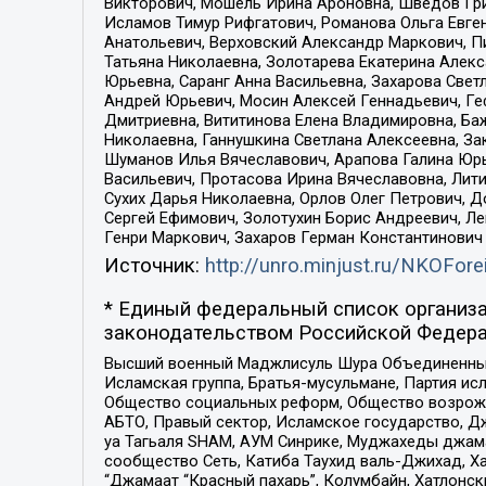
Викторович, Мошель Ирина Ароновна, Шведов Гри
Исламов Тимур Рифгатович, Романова Ольга Евге
Анатольевич, Верховский Александр Маркович, П
Татьяна Николаевна, Золотарева Екатерина Алек
Юрьевна, Саранг Анна Васильевна, Захарова Свет
Андрей Юрьевич, Мосин Алексей Геннадьевич, Ге
Дмитриевна, Вититинова Елена Владимировна, Ба
Николаевна, Ганнушкина Светлана Алексеевна, За
Шуманов Илья Вячеславович, Арапова Галина Юрь
Васильевич, Протасова Ирина Вячеславовна, Лит
Сухих Дарья Николаевна, Орлов Олег Петрович, 
Сергей Ефимович, Золотухин Борис Андреевич, Л
Генри Маркович, Захаров Герман Константинович
Источник:
http://unro.minjust.ru/NKOFore
* Единый федеральный список организа
законодательством Российской Федера
Высший военный Маджлисуль Шура Объединенных с
Исламская группа, Братья-мусульмане, Партия ис
Общество социальных реформ, Общество возрожд
АБТО, Правый сектор, Исламское государство, Д
уа Тагьаля SHAM, АУМ Синрике, Муджахеды джама
сообщество Сеть, Катиба Таухид валь-Джихад, Хай
“Джамаат “Красный пахарь”, Колумбайн, Хатлонск