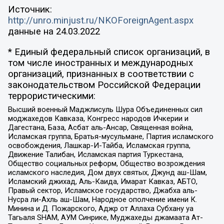
Источник:
http://unro.minjust.ru/NKOForeignAgent.aspx
данные на
24.03.2022
* Единый федеральный список организаций, в
том числе иностранных и международных
организаций, признанных в соответствии с
законодательством Российской Федерации
террористическими:
Высший военный Маджлисуль Шура Объединенных сил
моджахедов Кавказа, Конгресс народов Ичкерии и
Дагестана, База, Асбат аль-Ансар, Священная война,
Исламская группа, Братья-мусульмане, Партия исламского
освобождения, Лашкар-И-Тайба, Исламская группа,
Движение Талибан, Исламская партия Туркестана,
Общество социальных реформ, Общество возрождения
исламского наследия, Дом двух святых, Джунд аш-Шам,
Исламский джихад, Аль-Каида, Имарат Кавказ, АБТО,
Правый сектор, Исламское государство, Джабха аль-
Нусра ли-Ахль аш-Шам, Народное ополчение имени К.
Минина и Д. Пожарского, Аджр от Аллаха Субхану уа
Тагьаля SHAM, АУМ Синрике, Муджахеды джамаата Ат-