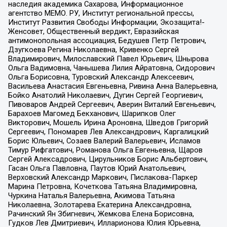
наследия академика Сахарова, Информационное
агентство МЕМО. РУ, Институт региональной прессы,
Институт Развития Свободы Информации, Экозащита!-
Женсовет, Общественный вердикт, Евразийская
антимонопольная ассоциация, Бедушев Петр Петрович,
Дзугкоева Регина Николаевна, Кривенко Сергей
Владимирович, Милославский Павел Юрьевич, Шнырова
Ольга Вадимовна, Чанышева Лилия Айратовна, Сидорович
Ольга Борисовна, Туровский Александр Алексеевич,
Васильева Анастасия Евгеньевна, Ривина Анна Валерьевна,
Бойко Анатолий Николаевич, Дугин Сергей Георгиевич,
Пивоваров Андрей Сергеевич, Аверин Виталий Евгеньевич,
Барахоев Магомед Бекханович, Шарипков Олег
Викторович, Мошель Ирина Ароновна, Шведов Григорий
Сергеевич, Пономарев Лев Александрович, Каргалицкий
Борис Юльевич, Созаев Валерий Валерьевич, Исламов
Тимур Рифгатович, Романова Ольга Евгеньевна, Щаров
Сергей Алексадрович, Цирульников Борис Альбертович,
Гасан Ольга Павловна, Паутов Юрий Анатольевич,
Верховский Александр Маркович, Пислакова-Паркер
Марина Петровна, Кочеткова Татьяна Владимировна,
Чуркина Наталья Валерьевна, Акимова Татьяна
Николаевна, Золотарева Екатерина Александровна,
Рачинский Ян Збигневич, Жемкова Елена Борисовна,
Гудков Лев Дмитриевич, Илларионова Юлия Юрьевна,