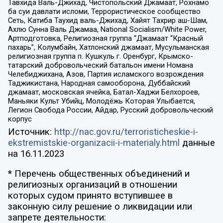
Тавхида Валь-Джихад, Чистопольский Джамаат, Рохнамо
ба суи давлати исломи, Террористическое сообщество
Сеть, Катиба Таухид валь-Джихад, Хайят Тахрир аш-Шам,
Ахлю Сунна Валь Джамаа, National Socialism/White Power,
Артподготовка, Религиозная группа “Джамаат “Красный
пахарь”, Колумбайн, Хатлонский джамаат, Мусульманская
религиозная группа п. Кушкуль г. Оренбург, Крымско-
татарский добровольческий батальон имени Номана
Челебиджихана, Азов, Партия исламского возрождения
Таджикистана, Народная самооборона, Дуббайский
джамаат, московская ячейка, Батал-Хаджи Белхороев,
Маньяки Культ Убийц, Молодёжь Которая Улыбается,
Легион Свобода России, Айдар, Русский добровольческий
корпус
Источник:
http://nac.gov.ru/terroristicheskie-i-
ekstremistskie-organizacii-i-materialy.html
данные
на
16.11.2023
* Перечень общественных объединений и
религиозных организаций в отношении
которых судом принято вступившее в
законную силу решение о ликвидации или
запрете деятельности: