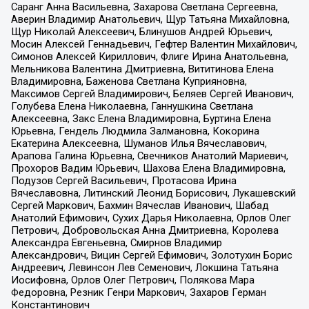
Саранг Анна Васильевна, Захарова Светлана Сергеевна,
Аверин Владимир Анатольевич, Щур Татьяна Михайловна,
Щур Николай Алексеевич, Блинушов Андрей Юрьевич,
Мосин Алексей Геннадьевич, Гефтер Валентин Михайлович,
Симонов Алексей Кириллович, Флиге Ирина Анатольевна,
Мельникова Валентина Дмитриевна, Вититинова Елена
Владимировна, Баженова Светлана Куприяновна,
Максимов Сергей Владимирович, Беляев Сергей Иванович,
Голубева Елена Николаевна, Ганнушкина Светлана
Алексеевна, Закс Елена Владимировна, Буртина Елена
Юрьевна, Гендель Людмила Залмановна, Кокорина
Екатерина Алексеевна, Шуманов Илья Вячеславович,
Арапова Галина Юрьевна, Свечников Анатолий Мариевич,
Прохоров Вадим Юрьевич, Шахова Елена Владимировна,
Подузов Сергей Васильевич, Протасова Ирина
Вячеславовна, Литинский Леонид Борисович, Лукашевский
Сергей Маркович, Бахмин Вячеслав Иванович, Шабад
Анатолий Ефимович, Сухих Дарья Николаевна, Орлов Олег
Петрович, Добровольская Анна Дмитриевна, Королева
Александра Евгеньевна, Смирнов Владимир
Александрович, Вицин Сергей Ефимович, Золотухин Борис
Андреевич, Левинсон Лев Семенович, Локшина Татьяна
Иосифовна, Орлов Олег Петрович, Полякова Мара
Федоровна, Резник Генри Маркович, Захаров Герман
Константинович