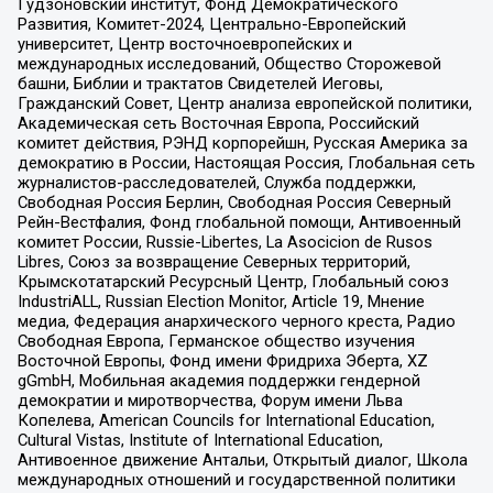
Гудзоновский институт, Фонд Демократического
Развития, Комитет-2024, Центрально-Европейский
университет, Центр восточноевропейских и
международных исследований, Общество Сторожевой
башни, Библии и трактатов Свидетелей Иеговы,
Гражданский Совет, Центр анализа европейской политики,
Академическая сеть Восточная Европа, Российский
комитет действия, РЭНД корпорейшн, Русская Америка за
демократию в России, Настоящая Россия, Глобальная сеть
журналистов-расследователей, Служба поддержки,
Свободная Россия Берлин, Свободная Россия Северный
Рейн-Вестфалия, Фонд глобальной помощи, Антивоенный
комитет России, Russie-Libertes, La Asocicion de Rusos
Libres, Союз за возвращение Северных территорий,
Крымскотатарский Ресурсный Центр, Глобальный союз
IndustriALL, Russian Election Monitor, Article 19, Мнение
медиа, Федерация анархического черного креста, Радио
Свободная Европа, Германское общество изучения
Восточной Европы, Фонд имени Фридриха Эберта, XZ
gGmbH, Мобильная академия поддержки гендерной
демократии и миротворчества, Форум имени Льва
Копелева, American Councils for International Education,
Cultural Vistas, Institute of International Education,
Антивоенное движение Антальи, Открытый диалог, Школа
международных отношений и государственной политики