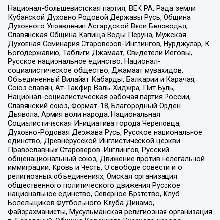
Национал-большевистская партия, ВЕК РА, Рада земли
Кубанской Духовно Родовой Державы Русь, Община
Духовного Управления Асгардской Веси Беловодья,
Славянская Община Капища Веды Перуна, Мужская
Духовная Семинария Староверов-Инглингов, Нурджулар, К
Богодержавию, Таблиги Джамаат, Свидетели Иеговы,
Русское национальное единство, Национал-
социалистическое общество, Джамаат мувахидов,
Объединенный Вилайат Кабарды, Балкарии и Карачая,
Союз славян, Ат-Такфир Валь-Хиджра, Пит Буль,
Национал-социалистическая рабочая партия России,
Славянский союз, Формат-18, Благородный Орден
Дьявола, Армия воли народа, Национальная
Социалистическая Инициатива города Череповца,
Духовно-Родовая Держава Русь, Русское национальное
единство, Древнерусской Инглистической церкви
Православных Староверов-Инглингов, Русский
общенациональный союз, Движение против нелегальной
иммиграции, Кровь и Честь, О свободе совести и о
религиозных объединениях, Омская организация
общественного политического движения Русское
национальное единство, Северное Братство, Клуб
Болельщиков Футбольного Клуба Динамо,
Файзрахманисты, Мусульманская религиозная организация