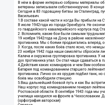
В нём в форме интервью собраны материалы об 
ветераны записывали собственноручно. В конце 
Сегодня в 83 годовщину битвы за Сталинград, п
Васильевич.
1.В составе какой части и когда Вы прибыли на 
В июле 1942года из города Оренбурга. Не оконч
го гвардейского кавалерийского корпуса под Ст
2. Вспомните, какие бои были самыми трудными
19 ноября 1942года на Дону в районе населённо
противника. Мы с боями продвигались вперёд, о
3. Когда, после каких боёв стало ясно, что нем
23 ноября 1942 года наши самолёты сбросили ли
Калача и окружена группировка противника. У н
дух противника упал. Он стал чаще сдаваться в п
4.Действия каких командиров и чем Вам особен
Батарея под командованием старшего лейтенанта
противника. Лично он из орудия подбил танк, но
боёв мы освободили станцию.
5.Ваш дальнейший боевой путь и как Вы встрет
Наш корпус под командованием генерал-лейтен
Ростовской области. В сентябре 1943 года мы у
училища находился на фронте в Чехословакии. Д
(орфография авторская)
Справка.