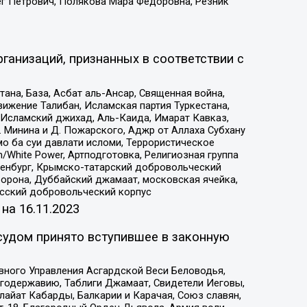
ег Петрович, Полякова Мара Федоровна, Резник
ганизаций, признанных в соответствии с
на, База, Асбат аль-Ансар, Священная война,
ижение Талибан, Исламская партия Туркестана,
Исламский джихад, Аль-Каида, Имарат Кавказ,
 Минина и Д. Пожарского, Аджр от Аллаха Субхану
о ба суи давлати исломи, Террористическое
/White Power, Артподготовка, Религиозная группа
Оренбург, Крымско-татарский добровольческий
орона, Дуббайский джамаат, московская ячейка,
усский добровольческий корпус
 на
16.11.2023
судом принято вступившее в законную
вного Управления Асгардской Веси Беловодья,
годержавию, Таблиги Джамаат, Свидетели Иеговы,
айат Кабарды, Балкарии и Карачая, Союз славян,