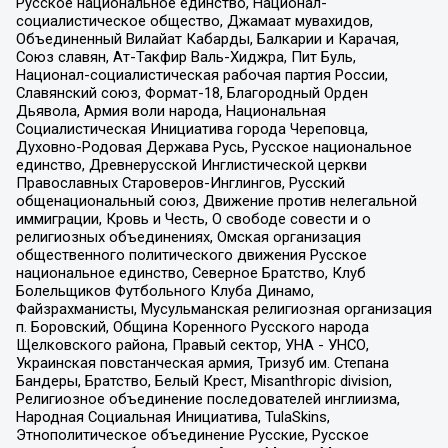
Русское национальное единство, Национал-
социалистическое общество, Джамаат мувахидов,
Объединенный Вилайат Кабарды, Балкарии и Карачая,
Союз славян, Ат-Такфир Валь-Хиджра, Пит Буль,
Национал-социалистическая рабочая партия России,
Славянский союз, Формат-18, Благородный Орден
Дьявола, Армия воли народа, Национальная
Социалистическая Инициатива города Череповца,
Духовно-Родовая Держава Русь, Русское национальное
единство, Древнерусской Инглистической церкви
Православных Староверов-Инглингов, Русский
общенациональный союз, Движение против нелегальной
иммиграции, Кровь и Честь, О свободе совести и о
религиозных объединениях, Омская организация
общественного политического движения Русское
национальное единство, Северное Братство, Клуб
Болельщиков Футбольного Клуба Динамо,
Файзрахманисты, Мусульманская религиозная организация
п. Боровский, Община Коренного Русского народа
Щелковского района, Правый сектор, УНА - УНСО,
Украинская повстанческая армия, Тризуб им. Степана
Бандеры, Братство, Белый Крест, Misanthropic division,
Религиозное объединение последователей инглиизма,
Народная Социальная Инициатива, TulaSkins,
Этнополитическое объединение Русские, Русское