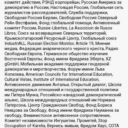
комитет действия, РЭНД корпорейшн, Русская Америка за
демократию в России, Настоящая Россия, Глобальная сеть
журналистов-расследователей, Служба поддержки,
Свободная Россия Берлин, Свободная Россия Северный
Рейн-Вестфалия, Фонд глобальной помощи, Антивоенный
комитет России, Russie-Libertes, La Asocicion de Rusos
Libres, Союз за возвращение Северных территорий,
Крымскотатарский Ресурсный Центр, Глобальный союз
IndustriALL, Russian Election Monitor, Article 19, Мнение
медиа, Федерация анархического черного креста, Радио
Свободная Европа, Германское общество изучения
Восточной Европы, Фонд имени Фридриха Эберта, XZ
gGmbH, Мобильная академия поддержки гендерной
демократии и миротворчества, Форум имени Льва
Копелева, American Councils for International Education,
Cultural Vistas, Institute of International Education,
Антивоенное движение Антальи, Открытый диалог, Школа
международных отношений и государственной политики
им Питера Мунка, Российско-канадский демократический
альянс, Школа международных отношений им Нормана
Патерсона, Центр Гражданских Свобод, Фонд Бориса
Немцова за Свободу, Фонд имени Фридриха Науманна за
свободу, Феминистское антивоенное сопротивление,
Комитет независимости Ингушетии, Прометей, Stop
Occupation of Karelia, Вернись живым, Фридом Хаус, СОТА