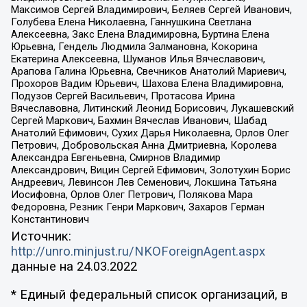
Максимов Сергей Владимирович, Беляев Сергей Иванович,
Голубева Елена Николаевна, Ганнушкина Светлана
Алексеевна, Закс Елена Владимировна, Буртина Елена
Юрьевна, Гендель Людмила Залмановна, Кокорина
Екатерина Алексеевна, Шуманов Илья Вячеславович,
Арапова Галина Юрьевна, Свечников Анатолий Мариевич,
Прохоров Вадим Юрьевич, Шахова Елена Владимировна,
Подузов Сергей Васильевич, Протасова Ирина
Вячеславовна, Литинский Леонид Борисович, Лукашевский
Сергей Маркович, Бахмин Вячеслав Иванович, Шабад
Анатолий Ефимович, Сухих Дарья Николаевна, Орлов Олег
Петрович, Добровольская Анна Дмитриевна, Королева
Александра Евгеньевна, Смирнов Владимир
Александрович, Вицин Сергей Ефимович, Золотухин Борис
Андреевич, Левинсон Лев Семенович, Локшина Татьяна
Иосифовна, Орлов Олег Петрович, Полякова Мара
Федоровна, Резник Генри Маркович, Захаров Герман
Константинович
Источник:
http://unro.minjust.ru/NKOForeignAgent.aspx
данные на
24.03.2022
* Единый федеральный список организаций, в