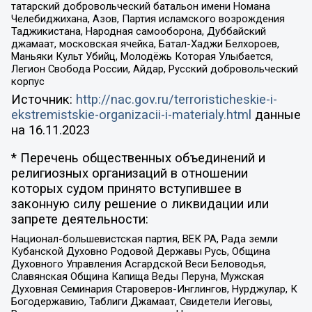
татарский добровольческий батальон имени Номана
Челебиджихана, Азов, Партия исламского возрождения
Таджикистана, Народная самооборона, Дуббайский
джамаат, московская ячейка, Батал-Хаджи Белхороев,
Маньяки Культ Убийц, Молодёжь Которая Улыбается,
Легион Свобода России, Айдар, Русский добровольческий
корпус
Источник:
http://nac.gov.ru/terroristicheskie-i-
ekstremistskie-organizacii-i-materialy.html
данные
на
16.11.2023
* Перечень общественных объединений и
религиозных организаций в отношении
которых судом принято вступившее в
законную силу решение о ликвидации или
запрете деятельности:
Национал-большевистская партия, ВЕК РА, Рада земли
Кубанской Духовно Родовой Державы Русь, Община
Духовного Управления Асгардской Веси Беловодья,
Славянская Община Капища Веды Перуна, Мужская
Духовная Семинария Староверов-Инглингов, Нурджулар, К
Богодержавию, Таблиги Джамаат, Свидетели Иеговы,