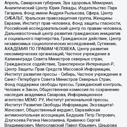
Апрель, Самарская губерния, Эра здоровья, Мемориал,
Аналитический Центр Юрия Левады, Издательство Парк
Гагарина, Фонд имени Андрея Рылькова, Сфера, Центр
СИБАЛЬТ, Уральская правозащитная группа, Женщины
Евразии, Институт прав человека, Фонд защиты гласности,
Российский исследовательский центр по правам человека,
Дальневосточный центр развития гражданских инициатив
и социального партнерства, Гражданское действие, Центр
независимых социологических исследований, Сутяжник,
АКАДЕМИЯ ПО ПРАВАМ ЧЕЛОВЕКА, Центр развития
некоммерческих организаций, Частное учреждение в
Калининграде Совета Министров северных стран,
Гражданское содействие, Трансперенси Интернешнл-Р,
Центр Защиты Прав Средств Массовой Информации,
Институт развития прессы - Сибирь, Частное учреждение в
Санкт-Петербурге Совета Министров Северных Стран,
Фонд поддержки свободы прессы, Гражданский контроль,
Человек и Закон, Общественная комиссия по сохранению
наследия академика Сахарова, Информационное
агентство МЕМО. РУ, Институт региональной прессы,
Институт Развития Свободы Информации, Экозащита!-
Женсовет, Общественный вердикт, Евразийская
антимонопольная ассоциация, Бедушев Петр Петрович,
Дзугкоева Регина Николаевна, Кривенко Сергей
Владимирович, Милославский Павел Юрьевич, Шнырова