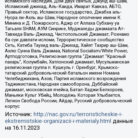
исламского наследия, Дом двух святых, Джунд аш-Шам,
Исламский джихад, Аль-Каида, Имарат Кавказ, АБТО,
Правый сектор, Исламское государство, Джабха аль-
Нусра ли-Ахль аш-Шам, Народное ополчение имени К.
Минина и Д. Пожарского, Аджр от Аллаха Субхану уа
Тагьаля SHAM, АУМ Синрике, Муджахеды джамаата Ат-
Тавхида Валь-Джихад, Чистопольский Джамаат, Рохнамо
ба суи давлати исломи, Террористическое сообщество
Сеть, Катиба Таухид валь-Джихад, Хайят Тахрир аш-Шам,
Ахлю Сунна Валь Джамаа, National Socialism/White Power,
Артподготовка, Религиозная группа “Джамаат “Красный
пахарь”, Колумбайн, Хатлонский джамаат, Мусульманская
религиозная группа п. Кушкуль г. Оренбург, Крымско-
татарский добровольческий батальон имени Номана
Челебиджихана, Азов, Партия исламского возрождения
Таджикистана, Народная самооборона, Дуббайский
джамаат, московская ячейка, Батал-Хаджи Белхороев,
Маньяки Культ Убийц, Молодёжь Которая Улыбается,
Легион Свобода России, Айдар, Русский добровольческий
корпус
Источник:
http://nac.gov.ru/terroristicheskie-i-
ekstremistskie-organizacii-i-materialy.html
данные
на
16.11.2023