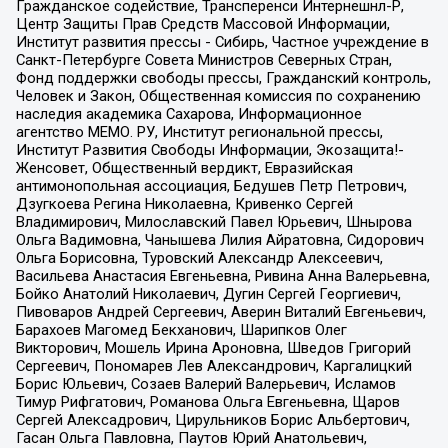
Гражданское содействие, Трансперенси Интернешнл-Р,
Центр Защиты Прав Средств Массовой Информации,
Институт развития прессы - Сибирь, Частное учреждение в
Санкт-Петербурге Совета Министров Северных Стран,
Фонд поддержки свободы прессы, Гражданский контроль,
Человек и Закон, Общественная комиссия по сохранению
наследия академика Сахарова, Информационное
агентство МЕМО. РУ, Институт региональной прессы,
Институт Развития Свободы Информации, Экозащита!-
Женсовет, Общественный вердикт, Евразийская
антимонопольная ассоциация, Бедушев Петр Петрович,
Дзугкоева Регина Николаевна, Кривенко Сергей
Владимирович, Милославский Павел Юрьевич, Шнырова
Ольга Вадимовна, Чанышева Лилия Айратовна, Сидорович
Ольга Борисовна, Туровский Александр Алексеевич,
Васильева Анастасия Евгеньевна, Ривина Анна Валерьевна,
Бойко Анатолий Николаевич, Дугин Сергей Георгиевич,
Пивоваров Андрей Сергеевич, Аверин Виталий Евгеньевич,
Барахоев Магомед Бекханович, Шарипков Олег
Викторович, Мошель Ирина Ароновна, Шведов Григорий
Сергеевич, Пономарев Лев Александрович, Каргалицкий
Борис Юльевич, Созаев Валерий Валерьевич, Исламов
Тимур Рифгатович, Романова Ольга Евгеньевна, Щаров
Сергей Алексадрович, Цирульников Борис Альбертович,
Гасан Ольга Павловна, Паутов Юрий Анатольевич,