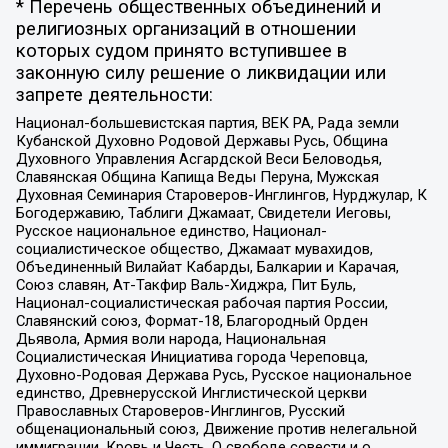
* Перечень общественных объединений и
религиозных организаций в отношении
которых судом принято вступившее в
законную силу решение о ликвидации или
запрете деятельности:
Национал-большевистская партия, ВЕК РА, Рада земли
Кубанской Духовно Родовой Державы Русь, Община
Духовного Управления Асгардской Веси Беловодья,
Славянская Община Капища Веды Перуна, Мужская
Духовная Семинария Староверов-Инглингов, Нурджулар, К
Богодержавию, Таблиги Джамаат, Свидетели Иеговы,
Русское национальное единство, Национал-
социалистическое общество, Джамаат мувахидов,
Объединенный Вилайат Кабарды, Балкарии и Карачая,
Союз славян, Ат-Такфир Валь-Хиджра, Пит Буль,
Национал-социалистическая рабочая партия России,
Славянский союз, Формат-18, Благородный Орден
Дьявола, Армия воли народа, Национальная
Социалистическая Инициатива города Череповца,
Духовно-Родовая Держава Русь, Русское национальное
единство, Древнерусской Инглистической церкви
Православных Староверов-Инглингов, Русский
общенациональный союз, Движение против нелегальной
иммиграции, Кровь и Честь, О свободе совести и о