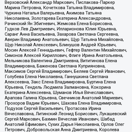
Верховский Александр Маркович, Пислакова-Паркер
Марина Петровна, Кочеткова Татьяна Владимировна,
Чуркина Наталья Валерьевна, Акимова Татьяна
Николаевна, Золотарева Екатерина Александровна,
Рачинский Ян Збигневич, Жемкова Елена Борисовна,
Гудков Лев Дмитриевич, Илларионова Юлия Юрьевна,
Саранг Анна Васильевна, Захарова Светлана Сергеевна,
Аверин Владимир Анатольевич, Щур Татьяна Михайловна,
Щур Николай Алексеевич, Блинушов Андрей Юрьевич,
Мосин Алексей Геннадьевич, Гефтер Валентин Михайлович,
Симонов Алексей Кириллович, Флиге Ирина Анатольевна,
Мельникова Валентина Дмитриевна, Вититинова Елена
Владимировна, Баженова Светлана Куприяновна,
Максимов Сергей Владимирович, Беляев Сергей Иванович,
Голубева Елена Николаевна, Ганнушкина Светлана
Алексеевна, Закс Елена Владимировна, Буртина Елена
Юрьевна, Гендель Людмила Залмановна, Кокорина
Екатерина Алексеевна, Шуманов Илья Вячеславович,
Арапова Галина Юрьевна, Свечников Анатолий Мариевич,
Прохоров Вадим Юрьевич, Шахова Елена Владимировна,
Подузов Сергей Васильевич, Протасова Ирина
Вячеславовна, Литинский Леонид Борисович, Лукашевский
Сергей Маркович, Бахмин Вячеслав Иванович, Шабад
Анатолий Ефимович, Сухих Дарья Николаевна, Орлов Олег
Петрович, Добровольская Анна Дмитриевна, Королева