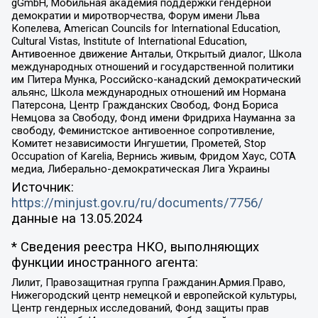
gGmbH, Мобильная академия поддержки гендерной
демократии и миротворчества, Форум имени Льва
Копелева, American Councils for International Education,
Cultural Vistas, Institute of International Education,
Антивоенное движение Антальи, Открытый диалог, Школа
международных отношений и государственной политики
им Питера Мунка, Российско-канадский демократический
альянс, Школа международных отношений им Нормана
Патерсона, Центр Гражданских Свобод, Фонд Бориса
Немцова за Свободу, Фонд имени Фридриха Науманна за
свободу, Феминистское антивоенное сопротивление,
Комитет независимости Ингушетии, Прометей, Stop
Occupation of Karelia, Вернись живым, Фридом Хаус, СОТА
медиа, Либерально-демократическая Лига Украины
Источник:
https://minjust.gov.ru/ru/documents/7756/
данные на
13.05.2024
* Сведения реестра НКО, выполняющих
функции иностранного агента:
Лилит, Правозащитная группа Гражданин.Армия.Право,
Нижегородский центр немецкой и европейской культуры,
Центр гендерных исследований, Фонд защиты прав