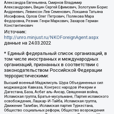
Александра Евгеньевна, Смирнов Владимир
Александрович, Вицин Сергей Ефимович, Золотухин Борис
Андреевич, Левинсон Лев Семенович, Локшина Татьяна
Иосифовна, Орлов Олег Петрович, Полякова Мара
Федоровна, Резник Генри Маркович, Захаров Герман
Константинович
Источник:
http://unro.minjust.ru/NKOForeignAgent.aspx
данные на
24.03.2022
* Единый федеральный список организаций, в
том числе иностранных и международных
организаций, признанных в соответствии с
законодательством Российской Федерации
террористическими:
Высший военный Маджлисуль Шура Объединенных сил
моджахедов Кавказа, Конгресс народов Ичкерии и
Дагестана, База, Асбат аль-Ансар, Священная война,
Исламская группа, Братья-мусульмане, Партия исламского
освобождения, Лашкар-И-Тайба, Исламская группа,
Движение Талибан, Исламская партия Туркестана,
Общество социальных реформ, Общество возрождения