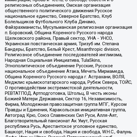
религиозных объединениях, Омская организация
общественного политического движения Русское
национальное единство, Северное Братство, Клуб
Болельщиков Футбольного Клуба Динамо,
Файзрахманисты, Мусульманская религиозная организация
п. Боровский, Община Коренного Русского народа
Щелковского района, Правый сектор, УНА - УНСО,
Украинская повстанческая армия, Тризуб им. Степана
Бандеры, Братство, Белый Крест, Misanthropic division,
Религиозное объединение последователей инглиизма,
Народная Социальная Инициатива, TulaSkins,
Этнополитическое объединение Русские, Русское
национальное объединение Атака, Мечеть Мирмамеда,
Община Коренного Русского народа г. Астрахани, ВОЛЯ,
Меджлис крымскотатарского народа, Рубеж Севера, ТОЙС,
О противодействии экстремистской деятельности,
РЕВТАТПОД, Артподготовка, Штольц, В честь иконы
Божией Матери Державная, Сектор 16, Независимость,
Фирма, Молодежная правозащитная группа МПГ, Курсом
Правды и Единения, Каракольская инициативная группа,
Автоград Крю, Союз Славянских Сил Руси, Алля-Аят,
Благотворительный пансионат Ак Умут, Русская
республика Русь, Арестантское уголовное единство,
Башкорт, Нация и свобода, Нация и свобода, W.H.С., Фалунь