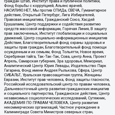
граждан Штаб, Институт права и публичной политики,
Фонд борьбы с коррупцией, Альянс врачей,
НАСИЛИЮ.НЕТ, Мы против СПИДа, СВЕЧА, Гуманитарное
действие, Открытый Петербург, Лига Избирателей,
Правовая инициатива, Гражданский Союз, Хасдей
Ерушалаим, Центр поддержки и содействия развитию
средств массовой информации, Горячая Линия, В защиту
прав заключенных, Институт глобализации и социальных
движений, Центр социально-информационных инициатив
Действие, Благотворительный фонд охраны здоровья и
защиты прав граждан, Благотворительный фонд помощи
осужденным и их семьям, Фонд Тольятти, Новое время,
Серебряная тайга, Так-Так-Так, Сова, центр Анна, Проект
Апрель, Самарская губерния, Эра здоровья, Мемориал,
Аналитический Центр Юрия Левады, Издательство Парк
Гагарина, Фонд имени Андрея Рылькова, Сфера, Центр
СИБАЛЬТ, Уральская правозащитная группа, Женщины
Евразии, Институт прав человека, Фонд защиты гласности,
Российский исследовательский центр по правам человека,
Дальневосточный центр развития гражданских инициатив
и социального партнерства, Гражданское действие, Центр
независимых социологических исследований, Сутяжник,
АКАДЕМИЯ ПО ПРАВАМ ЧЕЛОВЕКА, Центр развития
некоммерческих организаций, Частное учреждение в
Калининграде Совета Министров северных стран,