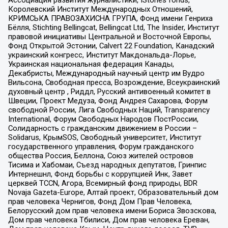
Королевский Институт Международных Отношений,
КРИМСЬКА ПРАВОЗАХИСНА ГРУПА, Фонд имени Генриха
Бёлля, Stichting Bellingcat, Bellingcat Ltd, The Insider, Институт
правовой инициативы Центральной и Восточной Европы,
Фонд Открытой Эстонии, Calvert 22 Foundation, Канадский
украинский конгресс, Институт Макдональда-Лорье,
Украинская национальная федерация Канады,
Декабристы, Международный научный центр им Вудро
Вильсона, Свободная пресса, Возрождение, Всеукраинский
духовный центр , Риддл, Русский антивоенный комитет в
Швеции, Проект Медуза, Фонд Андрея Сахарова, Форум
свободной России, Лига Свободных Наций, Transparеncy
International, Форум Свободных Народов ПостРоссии,
Солидарность с гражданским движением в России –
Solidarus, КрымSOS, Свободный университет, Институт
государственного управления, Форум гражданского
общества Россия, Беллона, Союз жителей островов
Тисима и Хабомаи, Съезд народных депутатов, Гринпис
Интернешнл, Фонд борьбы с коррупцией Инк, Завет
церквей TCCN, Агора, Всемирный фонд природы, BDR
Novaja Gazeta-Europe, Алтай проект, Образовательный дом
прав человека Чернигов, Фонд Дом Прав Человека,
Белорусский дом прав человека имени Бориса Звозскова,
Дом прав человека Тбилиси, Дом прав человека Ереван,