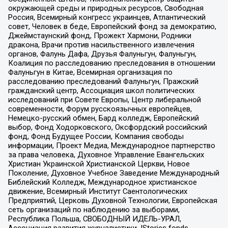
окружающей среды и природных ресурсов, Свободная
Россия, Всемирный конгресс украинцев, Атлантический
совет, Человек в беде, Европейский фонд за демократию,
Джеймстаунский фонд, Прожект Хармони, Родники
дракона, Врачи против насильственного извлечения
органов, Фалунь Дафа, Друзья Фалуньгун, Фалуньгун,
Коалиция по расследованию преследования в отношении
Фалуньгун в Китае, Всемирная организация по
расследованию преследований Фалуньгун, Пражский
гражданский центр, Ассоциация школ политических
исследований при Совете Европы, Центр либеральной
современности, Форум русскоязычных европейцев,
Немецко-русский обмен, Бард колледж, Европейский
выбор, Фонд Ходорковского, Оксфордский российский
фонд, Фонд Будущее России, Компания свободы
информации, Проект Медиа, Международное партнерство
за права человека, Духовное Управление Евангельских
Христиан Украинской Христианской Церкви, Новое
Поколение, Духовное Учебное Заведение Международный
Библейский Колледж, Международное христианское
движение, Всемирный Институт Саентологических
Предприятий, Церковь Духовной Технологии, Европейская
сеть организаций по наблюдению за выборами,
Республика Польша, СВОБОДНЫЙ ИДЕЛЬ-УРАЛ,
Ассоциация развития журналистики, IStories fonds,