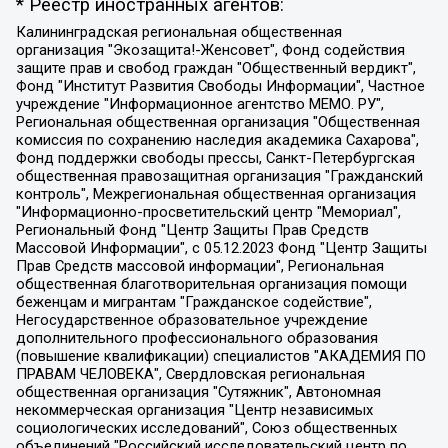
* Реестр иностранных агентов:
Калининградская региональная общественная организация "Экозащита!-Женсовет", Фонд содействия защите прав и свобод граждан "Общественный вердикт", Фонд "Институт Развития Свободы Информации", Частное учреждение "Информационное агентство МЕМО. РУ", Региональная общественная организация "Общественная комиссия по сохранению наследия академика Сахарова", Фонд поддержки свободы прессы, Санкт-Петербургская общественная правозащитная организация "Гражданский контроль", Межрегиональная общественная организация "Информационно-просветительский центр "Мемориал", Региональный Фонд "Центр Защиты Прав Средств Массовой Информации", с 05.12.2023 Фонд "Центр Защиты Прав Средств массовой информации", Региональная общественная благотворительная организация помощи беженцам и мигрантам "Гражданское содействие", Негосударственное образовательное учреждение дополнительного профессионального образования (повышение квалификации) специалистов "АКАДЕМИЯ ПО ПРАВАМ ЧЕЛОВЕКА", Свердловская региональная общественная организация "Сутяжник", Автономная некоммерческая организация "Центр независимых социологических исследований", Союз общественных объединений "Российский исследовательский центр по правам человека", Региональное общественное учреждение научно-информационный центр "МЕМОРИАЛ", Некоммерческая организация "Фонд защиты гласности", Автономная некоммерческая организация "Институт прав человека", Городская общественная организация "Екатеринбургское общество "МЕМОРИАЛ", Городская общественная организация "Рязанское историко-просветительское и правозащитное общество "Мемориал" (Рязанский Мемориал), Челябинский региональный орган общественной самодеятельности – женское общественное объединение "Женщины Евразии", Челябинский региональный орган общественной самодеятельности "Уральская правозащитная группа", Фонд содействия защите здоровья и социальной справедливости имени Андрея Рылькова, Автономная Некоммерческая Организация "Аналитический Центр Юрия Левады", Автономная некоммерческая организация социальной поддержки населения "Проект Апрель", Региональная общественная организация помощи женщинам и детям, находящимся в кризисной ситуации "Информационно-методический центр "Анна", Фонд содействия развитию массовых коммуникаций и правовому просвещению "Так-так-Так", Фонд содействия устойчивому развитию "Серебряная тайга", Свердловский региональный общественный фонд социальных проектов "Новое время", "Idel.Реалии", Кавказ.Реалии, Крым.Реалии, Телеканал Настоящее Время, Татаро-башкирская служба Радио Свобода (Azatliq Radiosi), Радио Свободная Европа/Радио Свобода (PCE/PC), "Сибирь.Реалии", "Фактограф", Благотворительный фонд помощи осужденным и их семьям, Автономная некоммерческая организация "Институт глобализации и социальных движений", Фонд "В защиту прав заключенных", Частное учреждение "Центр поддержки и содействия развитию средств массовой информации", Пензенский региональный общественный благотворительный фонд "Гражданский союз", "Север.Реалии", Некоммерческая организация Фонд "Правовая инициатива", Общество с ограниченной ответственностью "Радио Свободная Европа/Радио Свобода", Чешское информационное агентство "MEDIUM-ORIENT", Красноярская региональная общественная организация "Мы против СПИДа", Камалягин Денис Николаевич, Маркелов Сергей Евгеньевич, Пономарев Лев Александрович, Савицкая Людмила Алексеевна, Автономная некоммерческая организация "Центр по работе с проблемой насилия "НАСИЛИЮ.НЕТ", Межрегиональный профессиональный союз работников здравоохранения "Альянс врачей", Юридическое лицо, зарегистрированное в Латвийской Республике, SIA "Medusa Project" (регистрационный номер 40103797863, дата регистрации 10.06.2014), Некоммерческая организация "Фонд по борьбе с коррупцией", Автономная некоммерческая организация "Институт права и публичной политики", Баданин Роман Сергеевич, Гликин Максим Александрович, Железнова Мария Михайловна, Лукьянова Юлия Сергеевна, Маетная Елизавета Витальевна, Маняхин Петр Борисович, Чуракова Ольга Владимировна, Ярош Юлия Петровна, Юридическое лицо "The Insider SIA", зарегистрированное в Риге, Латвийская Республика (дата регистрации 26.06.2015), являющееся администратором доменного имени интернет-издания "The Insider SIA", https://theins.ru, Постернак Алексей Евгеньевич, Рубин Михаил Аркадьевич, Анин Роман Александрович, Юридическое лицо Istories fonds, зарегистрированное в Латвийской Республике (регистрационный номер 50008295751, дата регистрации 24.02.2020), Великовский Дмитрий Александрович, Долинина Ирина Николаевна, Мароховская Алеся Алексеевна, Шлейнов Роман Юрьевич, Шмагун Олеся Валентиновна, Общество с ограниченной ответственностью "Альтаир 2021", Общество с ограниченной ответственностью "Вега 2021", Общество с ограниченной ответственностью "Главный редактор 2021", Общество с ограниченной ответственностью "Ромашки монолит", Важенков Артем Валерьевич, Ивановская областная общественная организация "Центр гендерных исследований", Гурман Юрий Альбертович, Медиапроект "ОВД-Инфо", Егоров Владимир Владимирович, Жилинский Владимир Александрович, Общество с ограниченной ответственностью "ЗП", Иванова София Юрьевна, Карезина Инна Павловна, Кильтау Екатерина Викторовна, Петров Алексей Викторович, Пискунов Сергей Евгеньевич, Смирнов Сергей Сергеевич, Тихонов Михаил Сергеевич, Общество с ограниченной ответственностью "ЖУРНАЛИСТ-ИНОСТРАННЫЙ АГЕНТ", Арапова Галина Юрьевна, Вольтская Татьяна Анатольевна, Американская компания "Mason G.E.S. Anonymous Foundation" (США), являющаяся владельцем интернет-издания https://mnews.world/, Компания "Stichting Bellingcat", зарегистрированная в Нидерландах (дата регистрации 11.07.2018), Захаров Андрей Вячеславович, Клепиковская Екатерина Дмитриевна, Общество с ограниченной ответственностью "МЕМО", Перл Роман Александрович, Симонов Евгений Алексеевич, Соловьева Елена Анатольевна, Сотников Даниил Владимирович, Сурначева Елизавета Дмитриевна, Автономная некоммерческая организация по защите прав человека и информированию населения "Якутия – Наше Мнение", Общество с ограниченной ответственностью "Москоу диджитал медиа", с 26.01.2023 Общество с ограниченной ответственностью "Чайка Белые сады", Ветошкина Валерия Валерьевна, Заговора Максим Александрович, Межрегиональное общественное движение "Российская ЛГБТ - сеть", Оленичев Максим Владимирович, Павлов Иван Юрьевич, Скворцова Елена Сергеевна, Общество с ограниченной ответственностью "Как бы инагент", Кочетков Игорь Викторович, Общество с ограниченной ответственностью "Честные выборы", Еланчик Олег Александрович, Общество с ограниченной ответственностью "Нобелевский призыв", Гималова Регина Эмилевна, Григорьев Андрей Валерьевич, Григорьева Алина Александровна, Ассоциация по содействию защите прав призывников, альтернативнослужащих и военнослужащих "Правозащитная группа "Гражданин.Армия.Право", Хисамова Регина Фаритовна, Автономная некоммерческая организация по реализации социально-правовых программ "Лилит", Дальневосточное общественное движение "Маяк", Санкт-Петербургская ЛГБТ-инициативная группа "Выход", Инициативная группа ЛГБТ+ "Реверс", Алексеев Андрей Викторович, Бекбулатова Таисия Львовна, Беляев Иван Михайлович, Владыкина Елена Сергеевна, Гельман Марат Александрович, Никульшина Вероника Юрьевна, Толоконникова Надежда Андреевна, Шендерович Виктор Анатольевич, Общество с ограниченной ответственностью "Данное сообщение", Общество с ограниченной ответственностью Издательский дом "Новая глава", Айнбиндер Александра Александровна, Московский комьюнити-центр для ЛГБТ+инициатив, Благотворительный фонд развития филантропии, Deutsche Welle (Германия, Kurt-Schumacher-Strasse 3, 53113 Bonn), Борзунова Мария Михайловна, Воробьев Виктор Викторович, Голубева Анна Львовна, Константинова Алла Михайловна, Малкова Ирина Владимировна, Мурадов Мурад Абдулгалимович, Осетинская Елизавета Николаевна, Понасенков Евгений Николаевич, Ганапольский Матвей Юрьевич, Киселев Евгений Алексеевич, Борухович Ирина Григорьевна, Дремин Иван Тимофеевич, Дубровский Дмитрий Викторович, Красноярская региональная общественная организация поддержки и развития альтернативных образовательных технологий и межкультурных коммуникаций "ИНТЕРРА", Маяковская Екатерина Алексеевна, Фейгин Марк Захарович, Филимонов Андрей Викторович, Дзугкоева Регина Николаевна, Доброхотов Роман Александрович, Дудь Юрий Александрович, Елкин Сергей Владимирович, Кругликов Кирилл Игоревич, Сабунаева Мария Леонидовна, Семенов Алексей Владимирович, Шаинян Карен Багратович, Шульман Екатерина Михайловна, Асафьев Артур Валерьевич, Вахштайн Виктор Семенович, Венедиктов Алексей Алексеевич, Лушникова Екатерина Евгеньевна, Волков Леонид Михайлович, Невзоров Александр Глебович, Пархоменко Сергей Борисович, Сироткин Ярослав Николаевич, Кара-Мурза Владимир Владимирович, Баранова Наталья Владимировна, Гозман Леонид Яковлевич, Кагарлицкий Борис Юльевич, Климарев Михаил Валерьевич, Милов Владимир Станиславович, Автономная некоммерческая организация Краснодарский центр современного искусства "Типография", Моргенштерн Алишер Тагирович, Соболь Любовь Эдуардовна, Общество с ограниченной ответственностью "ЛИЗА НОРМ", Каспаров Гарри Кимович, Ходорковский Михаил Борисович, Общество с ограниченной ответственностью "Апрельские тезисы", Данилович Ирина Брониславовна, Кашин Олег Владимирович, Петров Николай Владимирович, Пивоваров Алексей Владимирович, Соколов Михаил Владимирович, Цветкова Юлия Владимировна, Чичваркин Евгений Александрович, Комитет против пыток/Команда против пыток, Общество с ограниченной ответственностью "Первый научный", Общество с ограниченной ответственностью "Вертолет и ко", Белоцерковская Вероника Борисовна, Кац Максим Евгеньевич, Лазарева Татьяна Юрьевна, Шаведдинов Руслан Табризович, Яшин Илья Валерьевич, Общество с ограниченной ответственностью "Иноагент ААВ", Алешковский Дмитрий Петрович, Альбац Евгения Марковна, Быков Дмитрий Львович, Галямина Юлия Евгеньевна, Лойко Сергей Леонидович, Мартынов Кирилл Константинович, Медведев Сергей Александрович, Крашенинников Федор Геннадиевич, Гордеева Катерина Вл