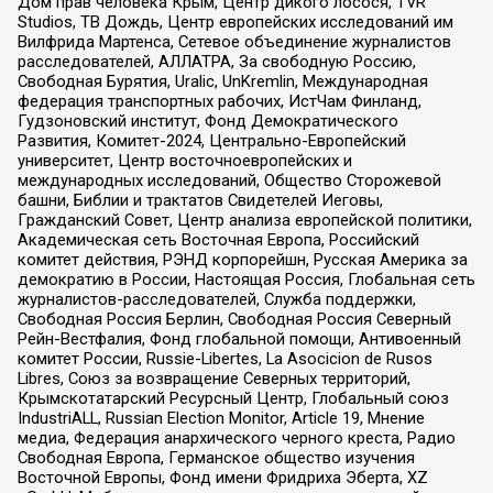
Дом прав человека Крым, Центр дикого лосося, TVR
Studios, ТВ Дождь, Центр европейских исследований им
Вилфрида Мартенса, Сетевое объединение журналистов
расследователей, АЛЛАТРА, За свободную Россию,
Свободная Бурятия, Uralic, UnKremlin, Международная
федерация транспортных рабочих, ИстЧам Финланд,
Гудзоновский институт, Фонд Демократического
Развития, Комитет-2024, Центрально-Европейский
университет, Центр восточноевропейских и
международных исследований, Общество Сторожевой
башни, Библии и трактатов Свидетелей Иеговы,
Гражданский Совет, Центр анализа европейской политики,
Академическая сеть Восточная Европа, Российский
комитет действия, РЭНД корпорейшн, Русская Америка за
демократию в России, Настоящая Россия, Глобальная сеть
журналистов-расследователей, Служба поддержки,
Свободная Россия Берлин, Свободная Россия Северный
Рейн-Вестфалия, Фонд глобальной помощи, Антивоенный
комитет России, Russie-Libertes, La Asocicion de Rusos
Libres, Союз за возвращение Северных территорий,
Крымскотатарский Ресурсный Центр, Глобальный союз
IndustriALL, Russian Election Monitor, Article 19, Мнение
медиа, Федерация анархического черного креста, Радио
Свободная Европа, Германское общество изучения
Восточной Европы, Фонд имени Фридриха Эберта, XZ