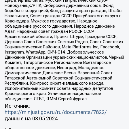
Дафа, Иртыш Ultras, Русский Патриотический клуб-
Новокузнецк/РПК, Сибирский державный союз, Фонд
борьбы с коррупцией, Фонд защиты прав граждан, Штабы
Навального, Совет граждан СССР Прикубанского округа г.
Краснодара, Мужское государство, Народное
объединение русского движения, Народное движение
Адат, Народный совет граждан РСФСР СССР
Архангельской области, Проект Штурм, Граждане СССР,
Держава Союз Советских Светлых Родов, Совет Советских
Социалистических Районов, Meta Platforms Inc, Facebook,
Instagram, WhatsApp, СИЧ-С14, Добровольческое
Движение Организации украинских националистов, Черный
Комитет, Татарстанское Региональное Всетатарское
общественное движение, Невоград, Молодежное
Демократическое Движение Весна, Верховный Совет
Татарской Автономной Советской Социалистической
Республики, Конгресс ойрат-калмыцкого народа,
Исполнительный комитет совета народных депутатов
Красноярского края, Этническое национальное
объединение, ЛГБТ, Я.МЫ Сергей Фургал
Источник:
https://minjust.gov.ru/ru/documents/7822/
данные на
03.05.2024