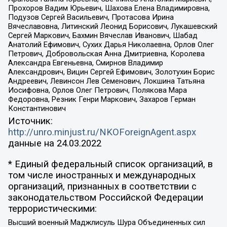
Прохоров Вадим Юрьевич, Шахова Елена Владимировна,
Подузов Сергей Васильевич, Протасова Ирина
Вячеславовна, Литинский Леонид Борисович, Лукашевский
Сергей Маркович, Бахмин Вячеслав Иванович, Шабад
Анатолий Ефимович, Сухих Дарья Николаевна, Орлов Олег
Петрович, Добровольская Анна Дмитриевна, Королева
Александра Евгеньевна, Смирнов Владимир
Александрович, Вицин Сергей Ефимович, Золотухин Борис
Андреевич, Левинсон Лев Семенович, Локшина Татьяна
Иосифовна, Орлов Олег Петрович, Полякова Мара
Федоровна, Резник Генри Маркович, Захаров Герман
Константинович
Источник:
http://unro.minjust.ru/NKOForeignAgent.aspx
данные на
24.03.2022
* Единый федеральный список организаций, в
том числе иностранных и международных
организаций, признанных в соответствии с
законодательством Российской Федерации
террористическими:
Высший военный Маджлисуль Шура Объединенных сил