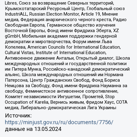
Libres, Союз за возвращение Северных территорий,
Крымскотатарский Ресурсный Центр, Глобальный союз
IndustriALL, Russian Election Monitor, Article 19, Мнение
медиа, Федерация анархического черного креста, Радио
Свободная Европа, Германское общество изучения
Восточной Европы, Фонд имени Фридриха Эберта, XZ
gGmbH, Мобильная академия поддержки гендерной
демократии и миротворчества, Форум имени Льва
Копелева, American Councils for International Education,
Cultural Vistas, Institute of International Education,
Антивоенное движение Антальи, Открытый диалог, Школа
международных отношений и государственной политики
им Питера Мунка, Российско-канадский демократический
альянс, Школа международных отношений им Нормана
Патерсона, Центр Гражданских Свобод, Фонд Бориса
Немцова за Свободу, Фонд имени Фридриха Науманна за
свободу, Феминистское антивоенное сопротивление,
Комитет независимости Ингушетии, Прометей, Stop
Occupation of Karelia, Вернись живым, Фридом Хаус, СОТА
медиа, Либерально-демократическая Лига Украины
Источник:
https://minjust.gov.ru/ru/documents/7756/
данные на
13.05.2024