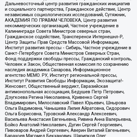
Дальневосточный центр развития гражданских инициатив
и социального партнерства, Гражданское действие, Центр
независимых социологических исследований, Сутяжник,
АКАДЕМИЯ ПО ПРАВАМ ЧЕЛОВЕКА, Центр развития
некоммерческих организаций, Частное учреждение в
Калининграде Совета Министров северных стран,
Гражданское содействие, Трансперенси Интернешнл-Р,
Центр Защиты Прав Средств Массовой Информации,
Институт развития прессы - Сибирь, Частное учреждение в
Санкт-Петербурге Совета Министров Северных Стран,
Фонд поддержки свободы прессы, Гражданский контроль,
Человек и Закон, Общественная комиссия по сохранению
наследия академика Сахарова, Информационное
агентство МЕМО. РУ, Институт региональной прессы,
Институт Развития Свободы Информации, Экозащита!-
Женсовет, Общественный вердикт, Евразийская
антимонопольная ассоциация, Бедушев Петр Петрович,
Дзугкоева Регина Николаевна, Кривенко Сергей
Владимирович, Милославский Павел Юрьевич, Шнырова
Ольга Вадимовна, Чанышева Лилия Айратовна, Сидорович
Ольга Борисовна, Туровский Александр Алексеевич,
Васильева Анастасия Евгеньевна, Ривина Анна Валерьевна,
Бойко Анатолий Николаевич, Дугин Сергей Георгиевич,
Пивоваров Андрей Сергеевич, Аверин Виталий Евгеньевич,
Барахоев Магомед Бекханович, Шарипков Олег