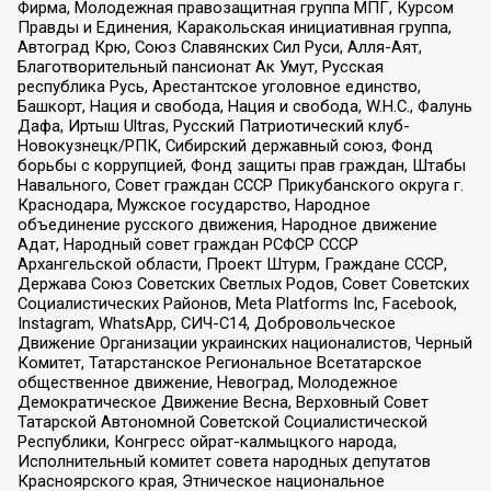
Фирма, Молодежная правозащитная группа МПГ, Курсом
Правды и Единения, Каракольская инициативная группа,
Автоград Крю, Союз Славянских Сил Руси, Алля-Аят,
Благотворительный пансионат Ак Умут, Русская
республика Русь, Арестантское уголовное единство,
Башкорт, Нация и свобода, Нация и свобода, W.H.С., Фалунь
Дафа, Иртыш Ultras, Русский Патриотический клуб-
Новокузнецк/РПК, Сибирский державный союз, Фонд
борьбы с коррупцией, Фонд защиты прав граждан, Штабы
Навального, Совет граждан СССР Прикубанского округа г.
Краснодара, Мужское государство, Народное
объединение русского движения, Народное движение
Адат, Народный совет граждан РСФСР СССР
Архангельской области, Проект Штурм, Граждане СССР,
Держава Союз Советских Светлых Родов, Совет Советских
Социалистических Районов, Meta Platforms Inc, Facebook,
Instagram, WhatsApp, СИЧ-С14, Добровольческое
Движение Организации украинских националистов, Черный
Комитет, Татарстанское Региональное Всетатарское
общественное движение, Невоград, Молодежное
Демократическое Движение Весна, Верховный Совет
Татарской Автономной Советской Социалистической
Республики, Конгресс ойрат-калмыцкого народа,
Исполнительный комитет совета народных депутатов
Красноярского края, Этническое национальное