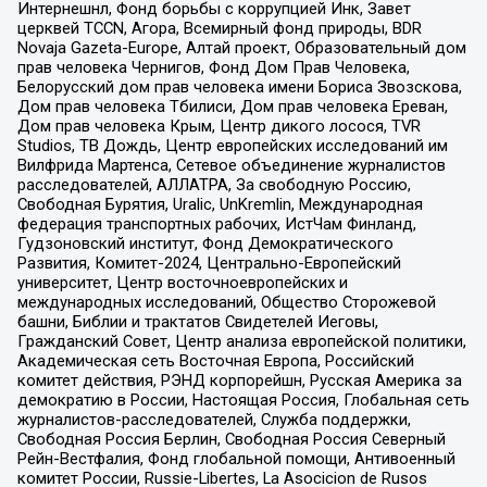
Интернешнл, Фонд борьбы с коррупцией Инк, Завет
церквей TCCN, Агора, Всемирный фонд природы, BDR
Novaja Gazeta-Europe, Алтай проект, Образовательный дом
прав человека Чернигов, Фонд Дом Прав Человека,
Белорусский дом прав человека имени Бориса Звозскова,
Дом прав человека Тбилиси, Дом прав человека Ереван,
Дом прав человека Крым, Центр дикого лосося, TVR
Studios, ТВ Дождь, Центр европейских исследований им
Вилфрида Мартенса, Сетевое объединение журналистов
расследователей, АЛЛАТРА, За свободную Россию,
Свободная Бурятия, Uralic, UnKremlin, Международная
федерация транспортных рабочих, ИстЧам Финланд,
Гудзоновский институт, Фонд Демократического
Развития, Комитет-2024, Центрально-Европейский
университет, Центр восточноевропейских и
международных исследований, Общество Сторожевой
башни, Библии и трактатов Свидетелей Иеговы,
Гражданский Совет, Центр анализа европейской политики,
Академическая сеть Восточная Европа, Российский
комитет действия, РЭНД корпорейшн, Русская Америка за
демократию в России, Настоящая Россия, Глобальная сеть
журналистов-расследователей, Служба поддержки,
Свободная Россия Берлин, Свободная Россия Северный
Рейн-Вестфалия, Фонд глобальной помощи, Антивоенный
комитет России, Russie-Libertes, La Asocicion de Rusos