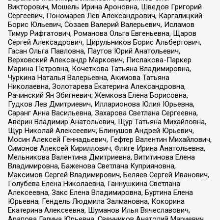
Викторович, Мошель Ирина Ароновна, Шведов Григорий
Сергеевич, Пономарев Лев Александрович, Каргалицкий
Борис Юльевич, Созаев Валерий Валерьевич, Исламов
Тимур Рифгатович, Романова Ольга Евгеньевна, Щаров
Сергей Алексадрович, Цирульников Борис Альбертович,
Гасан Ольга Павловна, Паутов Юрий Анатольевич,
Верховский Александр Маркович, Пислакова-Паркер
Марина Петровна, Кочеткова Татьяна Владимировна,
Чуркина Наталья Валерьевна, Акимова Татьяна
Николаевна, Золотарева Екатерина Александровна,
Рачинский Ян Збигневич, Жемкова Елена Борисовна,
Гудков Лев Дмитриевич, Илларионова Юлия Юрьевна,
Саранг Анна Васильевна, Захарова Светлана Сергеевна,
Аверин Владимир Анатольевич, Щур Татьяна Михайловна,
Щур Николай Алексеевич, Блинушов Андрей Юрьевич,
Мосин Алексей Геннадьевич, Гефтер Валентин Михайлович,
Симонов Алексей Кириллович, Флиге Ирина Анатольевна,
Мельникова Валентина Дмитриевна, Вититинова Елена
Владимировна, Баженова Светлана Куприяновна,
Максимов Сергей Владимирович, Беляев Сергей Иванович,
Голубева Елена Николаевна, Ганнушкина Светлана
Алексеевна, Закс Елена Владимировна, Буртина Елена
Юрьевна, Гендель Людмила Залмановна, Кокорина
Екатерина Алексеевна, Шуманов Илья Вячеславович,
Арапова Галина Юрьевна, Свечников Анатолий Мариевич,