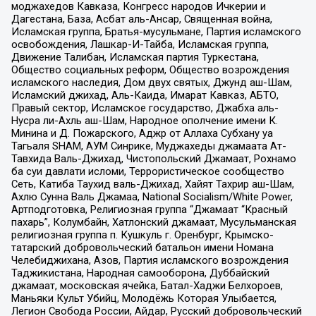
моджахедов Кавказа, Конгресс народов Ичкерии и
Дагестана, База, Асбат аль-Ансар, Священная война,
Исламская группа, Братья-мусульмане, Партия исламского
освобождения, Лашкар-И-Тайба, Исламская группа,
Движение Талибан, Исламская партия Туркестана,
Общество социальных реформ, Общество возрождения
исламского наследия, Дом двух святых, Джунд аш-Шам,
Исламский джихад, Аль-Каида, Имарат Кавказ, АБТО,
Правый сектор, Исламское государство, Джабха аль-
Нусра ли-Ахль аш-Шам, Народное ополчение имени К.
Минина и Д. Пожарского, Аджр от Аллаха Субхану уа
Тагьаля SHAM, АУМ Синрике, Муджахеды джамаата Ат-
Тавхида Валь-Джихад, Чистопольский Джамаат, Рохнамо
ба суи давлати исломи, Террористическое сообщество
Сеть, Катиба Таухид валь-Джихад, Хайят Тахрир аш-Шам,
Ахлю Сунна Валь Джамаа, National Socialism/White Power,
Артподготовка, Религиозная группа “Джамаат “Красный
пахарь”, Колумбайн, Хатлонский джамаат, Мусульманская
религиозная группа п. Кушкуль г. Оренбург, Крымско-
татарский добровольческий батальон имени Номана
Челебиджихана, Азов, Партия исламского возрождения
Таджикистана, Народная самооборона, Дуббайский
джамаат, московская ячейка, Батал-Хаджи Белхороев,
Маньяки Культ Убийц, Молодёжь Которая Улыбается,
Легион Свобода России, Айдар, Русский добровольческий