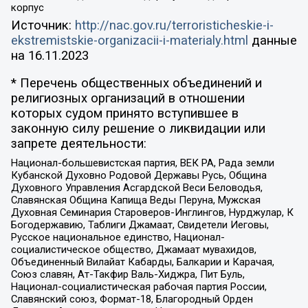
корпус
Источник:
http://nac.gov.ru/terroristicheskie-i-
ekstremistskie-organizacii-i-materialy.html
данные
на
16.11.2023
* Перечень общественных объединений и
религиозных организаций в отношении
которых судом принято вступившее в
законную силу решение о ликвидации или
запрете деятельности:
Национал-большевистская партия, ВЕК РА, Рада земли
Кубанской Духовно Родовой Державы Русь, Община
Духовного Управления Асгардской Веси Беловодья,
Славянская Община Капища Веды Перуна, Мужская
Духовная Семинария Староверов-Инглингов, Нурджулар, К
Богодержавию, Таблиги Джамаат, Свидетели Иеговы,
Русское национальное единство, Национал-
социалистическое общество, Джамаат мувахидов,
Объединенный Вилайат Кабарды, Балкарии и Карачая,
Союз славян, Ат-Такфир Валь-Хиджра, Пит Буль,
Национал-социалистическая рабочая партия России,
Славянский союз, Формат-18, Благородный Орден