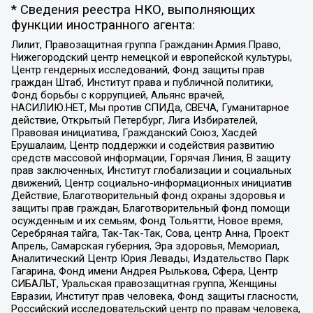
* Сведения реестра НКО, выполняющих
функции иностранного агента:
Лилит, Правозащитная группа Гражданин.Армия.Право,
Нижегородский центр немецкой и европейской культуры,
Центр гендерных исследований, Фонд защиты прав
граждан Штаб, Институт права и публичной политики,
Фонд борьбы с коррупцией, Альянс врачей,
НАСИЛИЮ.НЕТ, Мы против СПИДа, СВЕЧА, Гуманитарное
действие, Открытый Петербург, Лига Избирателей,
Правовая инициатива, Гражданский Союз, Хасдей
Ерушалаим, Центр поддержки и содействия развитию
средств массовой информации, Горячая Линия, В защиту
прав заключенных, Институт глобализации и социальных
движений, Центр социально-информационных инициатив
Действие, Благотворительный фонд охраны здоровья и
защиты прав граждан, Благотворительный фонд помощи
осужденным и их семьям, Фонд Тольятти, Новое время,
Серебряная тайга, Так-Так-Так, Сова, центр Анна, Проект
Апрель, Самарская губерния, Эра здоровья, Мемориал,
Аналитический Центр Юрия Левады, Издательство Парк
Гагарина, Фонд имени Андрея Рылькова, Сфера, Центр
СИБАЛЬТ, Уральская правозащитная группа, Женщины
Евразии, Институт прав человека, Фонд защиты гласности,
Российский исследовательский центр по правам человека,