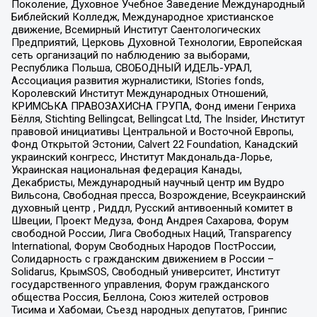
Поколение, Духовное Учебное Заведение Международный
Библейский Колледж, Международное христианское
движение, Всемирный Институт Саентологических
Предприятий, Церковь Духовной Технологии, Европейская
сеть организаций по наблюдению за выборами,
Республика Польша, СВОБОДНЫЙ ИДЕЛЬ-УРАЛ,
Ассоциация развития журналистики, IStories fonds,
Королевский Институт Международных Отношений,
КРИМСЬКА ПРАВОЗАХИСНА ГРУПА, Фонд имени Генриха
Бёлля, Stichting Bellingcat, Bellingcat Ltd, The Insider, Институт
правовой инициативы Центральной и Восточной Европы,
Фонд Открытой Эстонии, Calvert 22 Foundation, Канадский
украинский конгресс, Институт Макдональда-Лорье,
Украинская национальная федерация Канады,
Декабристы, Международный научный центр им Вудро
Вильсона, Свободная пресса, Возрождение, Всеукраинский
духовный центр , Риддл, Русский антивоенный комитет в
Швеции, Проект Медуза, Фонд Андрея Сахарова, Форум
свободной России, Лига Свободных Наций, Transparеncy
International, Форум Свободных Народов ПостРоссии,
Солидарность с гражданским движением в России –
Solidarus, КрымSOS, Свободный университет, Институт
государственного управления, Форум гражданского
общества Россия, Беллона, Союз жителей островов
Тисима и Хабомаи, Съезд народных депутатов, Гринпис