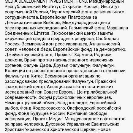
MEDIA DEVELOPMENT INVESTMENT FUND, Международный
Республиканский Институт, Открытая Россия, Институт
современной России, Черноморский фонд регионального
сотрудничества, Европейская Платформа за
Демократические Выборы, Международный центр
электоральных исследований, Германский фонд Маршалла
Соединенных Штатов, Тихоокеанский центр защиты
окружающей среды и природных ресурсов, Свободная
Россия, Всемирный конгресс украинцев, Атлантический
совет, Человек в беде, Европейский фонд за демократию,
Джеймстаунский фонд, Прожект Хармони, Родники
дракона, Врачи против насильственного извлечения
органов, Фалунь Дафа, Друзья Фалуньгун, Фалуньгун,
Коалиция по расследованию преследования в отношении
Фалуньгун в Китае, Всемирная организация по
расследованию преследований Фалуньгун, Пражский
гражданский центр, Ассоциация школ политических
исследований при Совете Европы, Центр либеральной
современности, Форум русскоязычных европейцев,
Немецко-русский обмен, Бард колледж, Европейский
выбор, Фонд Ходорковского, Оксфордский российский
фонд, Фонд Будущее России, Компания свободы
информации, Проект Медиа, Международное партнерство
за права человека, Духовное Управление Евангельских
Христиан Украинской Христианской Церкви, Новое