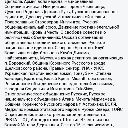
Дьявола, Армия воли народа, Национальная
Социалистическая Инициатива города Череповца,
Духовно-Родовая Держава Русь, Русское национальное
единство, Древнерусской Инглистической церкви
Православных Староверов-Инглингов, Русский
общенациональный союз, Движение против нелегальной
иммиграции, Кровь и Честь, О свободе совести и о
религиозных объединениях, Омская организация
общественного политического движения Русское
национальное единство, Северное Братство, Клуб
Болельщиков Футбольного Клуба Динамо,
Файзрахманисты, Мусульманская религиозная организация
п. Боровский, Община Коренного Русского народа
Щелковского района, Правый сектор, УНА - УНСО,
Украинская повстанческая армия, Тризуб им. Степана
Бандеры, Братство, Белый Крест, Misanthropic division,
Религиозное объединение последователей инглиизма,
Народная Социальная Инициатива, TulaSkins,
Этнополитическое объединение Русские, Русское
национальное объединение Атака, Мечеть Мирмамеда,
Община Коренного Русского народа г. Астрахани, ВОЛЯ,
Меджлис крымскотатарского народа, Рубеж Севера, ТОЙС,
О противодействии экстремистской деятельности,
РЕВТАТПОД, Артподготовка, Штольц, В честь иконы
Божией Матери Державная, Сектор 16, Независимость,