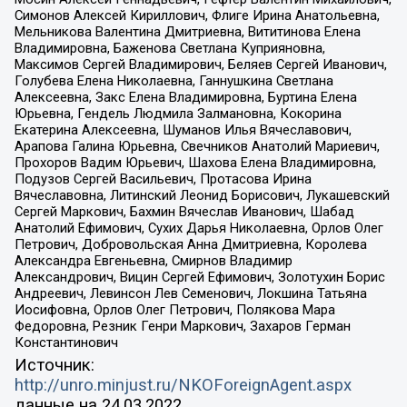
Симонов Алексей Кириллович, Флиге Ирина Анатольевна,
Мельникова Валентина Дмитриевна, Вититинова Елена
Владимировна, Баженова Светлана Куприяновна,
Максимов Сергей Владимирович, Беляев Сергей Иванович,
Голубева Елена Николаевна, Ганнушкина Светлана
Алексеевна, Закс Елена Владимировна, Буртина Елена
Юрьевна, Гендель Людмила Залмановна, Кокорина
Екатерина Алексеевна, Шуманов Илья Вячеславович,
Арапова Галина Юрьевна, Свечников Анатолий Мариевич,
Прохоров Вадим Юрьевич, Шахова Елена Владимировна,
Подузов Сергей Васильевич, Протасова Ирина
Вячеславовна, Литинский Леонид Борисович, Лукашевский
Сергей Маркович, Бахмин Вячеслав Иванович, Шабад
Анатолий Ефимович, Сухих Дарья Николаевна, Орлов Олег
Петрович, Добровольская Анна Дмитриевна, Королева
Александра Евгеньевна, Смирнов Владимир
Александрович, Вицин Сергей Ефимович, Золотухин Борис
Андреевич, Левинсон Лев Семенович, Локшина Татьяна
Иосифовна, Орлов Олег Петрович, Полякова Мара
Федоровна, Резник Генри Маркович, Захаров Герман
Константинович
Источник:
http://unro.minjust.ru/NKOForeignAgent.aspx
данные на
24.03.2022