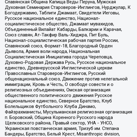
Славянская Община Капища Веды Перуна, Мужская
Духовная Семинария Староверов-Инглингов, Нурджулар, К
Богодержавию, Таблиги Джамаат, Свидетели Иеговы,
Русское национальное единство, Национал-
социалистическое общество, Джамаат мувахидов,
Объединенный Вилайат Кабарды, Балкарии и Карачая,
Союз славян, Ат-Такфир Валь-Хиджра, Пит Буль,
Национал-социалистическая рабочая партия России,
Славянский союз, Формат-18, Благородный Орден
Дьявола, Армия воли народа, Национальная
Социалистическая Инициатива города Череповца,
Духовно-Родовая Держава Русь, Русское национальное
единство, Древнерусской Инглистической церкви
Православных Староверов-Инглингов, Русский
общенациональный союз, Движение против нелегальной
иммиграции, Кровь и Честь, О свободе совести и о
религиозных объединениях, Омская организация
общественного политического движения Русское
национальное единство, Северное Братство, Клуб
Болельщиков Футбольного Клуба Динамо,
Файзрахманисты, Мусульманская религиозная организация
п. Боровский, Община Коренного Русского народа
Щелковского района, Правый сектор, УНА - УНСО,
Украинская повстанческая армия, Тризуб им. Степана
Бандеры, Братство, Белый Крест, Misanthropic division,