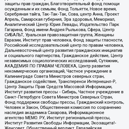
защиты прав граждан, Благотворительный фонд помощи
осужденным и их семьям, Фонд Тольятти, Новое время,
Серебряная тайга, Так-Так-Так, Сова, центр Анна, Проект
Апрель, Самарская губерния, Эра здоровья, Мемориал,
Аналитический Центр Юрия Левады, Издательство Парк
Гагарина, Фонд имени Андрея Рылькова, Сфера, Центр
СИБАЛЬТ, Уральская правозащитная группа, Женщины
Евразии, Институт прав человека, Фонд защиты гласности,
Российский исследовательский центр по правам человека,
Дальневосточный центр развития гражданских инициатив
и социального партнерства, Гражданское действие, Центр
независимых социологических исследований, Сутяжник,
АКАДЕМИЯ ПО ПРАВАМ ЧЕЛОВЕКА, Центр развития
некоммерческих организаций, Частное учреждение в
Калининграде Совета Министров северных стран,
Гражданское содействие, Трансперенси Интернешнл-Р,
Центр Защиты Прав Средств Массовой Информации,
Институт развития прессы - Сибирь, Частное учреждение в
Санкт-Петербурге Совета Министров Северных Стран,
Фонд поддержки свободы прессы, Гражданский контроль,
Человек и Закон, Общественная комиссия по сохранению
наследия академика Сахарова, Информационное
агентство МЕМО. РУ, Институт региональной прессы,
Институт Развития Свободы Информации, Экозащита!-
Женсовет, Общественный вердикт, Евразийская