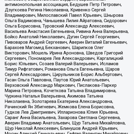
антимонопольная ассоциация, Бедушев Петр Петрович,
Дзугкоева Регина Николаевна, Кривенко Сергей
Владимирович, Милославский Павел Юрьевич, Шнырова
Ольга Вадимовна, Чанышева Лилия Айратовна, Сидорович
Ольга Борисовна, Туровский Александр Алексеевич,
Васильева Анастасия Евгеньевна, Ривина Анна Валерьевна,
Бойко Анатолий Николаевич, Дугин Сергей Георгиевич,
Пивоваров Андрей Сергеевич, Аверин Виталий Евгеньевич,
Барахоев Магомед Бекханович, Шарипков Олег
Викторович, Мошель Ирина Ароновна, Шведов Григорий
Сергеевич, Пономарев Лев Александрович, Каргалицкий
Борис Юльевич, Созаев Валерий Валерьевич, Исламов
Тимур Рифгатович, Романова Ольга Евгеньевна, Щаров
Сергей Алексадрович, Цирульников Борис Альбертович,
Гасан Ольга Павловна, Паутов Юрий Анатольевич,
Верховский Александр Маркович, Пислакова-Паркер
Марина Петровна, Кочеткова Татьяна Владимировна,
Чуркина Наталья Валерьевна, Акимова Татьяна
Николаевна, Золотарева Екатерина Александровна,
Рачинский Ян Збигневич, Жемкова Елена Борисовна,
Гудков Лев Дмитриевич, Илларионова Юлия Юрьевна,
Саранг Анна Васильевна, Захарова Светлана Сергеевна,
Аверин Владимир Анатольевич, Щур Татьяна Михайловна,
Щур Николай Алексеевич, Блинушов Андрей Юрьевич,
Мосин Алексей Геннадьевич, Гефтер Валентин Михайлович,