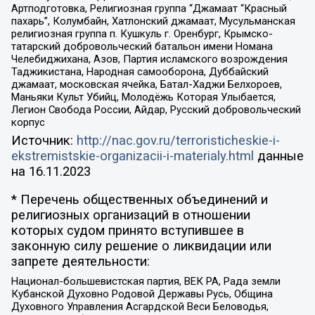
Артподготовка, Религиозная группа “Джамаат “Красный
пахарь”, Колумбайн, Хатлонский джамаат, Мусульманская
религиозная группа п. Кушкуль г. Оренбург, Крымско-
татарский добровольческий батальон имени Номана
Челебиджихана, Азов, Партия исламского возрождения
Таджикистана, Народная самооборона, Дуббайский
джамаат, московская ячейка, Батал-Хаджи Белхороев,
Маньяки Культ Убийц, Молодёжь Которая Улыбается,
Легион Свобода России, Айдар, Русский добровольческий
корпус
Источник:
http://nac.gov.ru/terroristicheskie-i-
ekstremistskie-organizacii-i-materialy.html
данные
на
16.11.2023
* Перечень общественных объединений и
религиозных организаций в отношении
которых судом принято вступившее в
законную силу решение о ликвидации или
запрете деятельности:
Национал-большевистская партия, ВЕК РА, Рада земли
Кубанской Духовно Родовой Державы Русь, Община
Духовного Управления Асгардской Веси Беловодья,