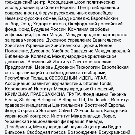
гражданский центр, Ассоциация школ политических
исследований при Совете Европы, Центр либеральной
современности, Форум русскоязычных европейцев,
Немецко-русский обмен, Бард колледж, Европейский
выбор, Фонд Ходорковского, Оксфордский российский
фонд, Фонд Будущее России, Компания свободы
информации, Проект Медиа, Международное партнерство
за права человека, Духовное Управление Евангельских
Христиан Украинской Христианской Церкви, Новое
Поколение, Духовное Учебное Заведение Международный
Библейский Колледж, Международное христианское
движение, Всемирный Институт Саентологических
Предприятий, Церковь Духовной Технологии, Европейская
сеть организаций по наблюдению за выборами,
Республика Польша, СВОБОДНЫЙ ИДЕЛЬ-УРАЛ,
Ассоциация развития журналистики, IStories fonds,
Королевский Институт Международных Отношений,
КРИМСЬКА ПРАВОЗАХИСНА ГРУПА, Фонд имени Генриха
Бёлля, Stichting Bellingcat, Bellingcat Ltd, The Insider, Институт
правовой инициативы Центральной и Восточной Европы,
Фонд Открытой Эстонии, Calvert 22 Foundation, Канадский
украинский конгресс, Институт Макдональда-Лорье,
Украинская национальная федерация Канады,
Декабристы, Международный научный центр им Вудро
Вильсона, Свободная пресса, Возрождение, Всеукраинский