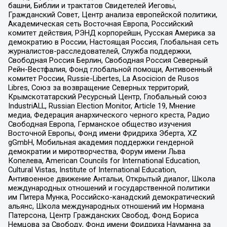
башни, Библии и трактатов Свидетелей Иеговы,
Гражданский Совет, Центр анализа европейской политики,
Академическая сеть Восточная Европа, Российский
комитет действия, РЭНД корпорейшн, Русская Америка за
демократию в России, Настоящая Россия, Глобальная сеть
журналистов-расследователей, Служба поддержки,
Свободная Россия Берлин, Свободная Россия Северный
Рейн-Вестфалия, Фонд глобальной помощи, Антивоенный
комитет России, Russie-Libertes, La Asocicion de Rusos
Libres, Союз за возвращение Северных территорий,
Крымскотатарский Ресурсный Центр, Глобальный союз
IndustriALL, Russian Election Monitor, Article 19, Мнение
медиа, Федерация анархического черного креста, Радио
Свободная Европа, Германское общество изучения
Восточной Европы, Фонд имени Фридриха Эберта, XZ
gGmbH, Мобильная академия поддержки гендерной
демократии и миротворчества, Форум имени Льва
Копелева, American Councils for International Education,
Cultural Vistas, Institute of International Education,
Антивоенное движение Антальи, Открытый диалог, Школа
международных отношений и государственной политики
им Питера Мунка, Российско-канадский демократический
альянс, Школа международных отношений им Нормана
Патерсона, Центр Гражданских Свобод, Фонд Бориса
Немцова за Свободу, Фонд имени Фридриха Науманна за