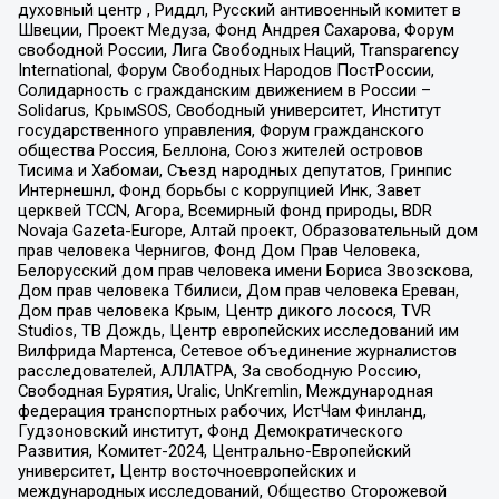
духовный центр , Риддл, Русский антивоенный комитет в
Швеции, Проект Медуза, Фонд Андрея Сахарова, Форум
свободной России, Лига Свободных Наций, Transparеncy
International, Форум Свободных Народов ПостРоссии,
Солидарность с гражданским движением в России –
Solidarus, КрымSOS, Свободный университет, Институт
государственного управления, Форум гражданского
общества Россия, Беллона, Союз жителей островов
Тисима и Хабомаи, Съезд народных депутатов, Гринпис
Интернешнл, Фонд борьбы с коррупцией Инк, Завет
церквей TCCN, Агора, Всемирный фонд природы, BDR
Novaja Gazeta-Europe, Алтай проект, Образовательный дом
прав человека Чернигов, Фонд Дом Прав Человека,
Белорусский дом прав человека имени Бориса Звозскова,
Дом прав человека Тбилиси, Дом прав человека Ереван,
Дом прав человека Крым, Центр дикого лосося, TVR
Studios, ТВ Дождь, Центр европейских исследований им
Вилфрида Мартенса, Сетевое объединение журналистов
расследователей, АЛЛАТРА, За свободную Россию,
Свободная Бурятия, Uralic, UnKremlin, Международная
федерация транспортных рабочих, ИстЧам Финланд,
Гудзоновский институт, Фонд Демократического
Развития, Комитет-2024, Центрально-Европейский
университет, Центр восточноевропейских и
международных исследований, Общество Сторожевой