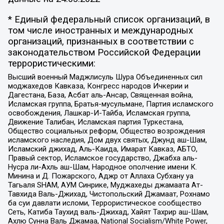
* Единый федеральный список организаций, в
том числе иностранных и международных
организаций, признанных в соответствии с
законодательством Российской Федерации
террористическими:
Высший военный Маджлисуль Шура Объединенных сил
моджахедов Кавказа, Конгресс народов Ичкерии и
Дагестана, База, Асбат аль-Ансар, Священная война,
Исламская группа, Братья-мусульмане, Партия исламского
освобождения, Лашкар-И-Тайба, Исламская группа,
Движение Талибан, Исламская партия Туркестана,
Общество социальных реформ, Общество возрождения
исламского наследия, Дом двух святых, Джунд аш-Шам,
Исламский джихад, Аль-Каида, Имарат Кавказ, АБТО,
Правый сектор, Исламское государство, Джабха аль-
Нусра ли-Ахль аш-Шам, Народное ополчение имени К.
Минина и Д. Пожарского, Аджр от Аллаха Субхану уа
Тагьаля SHAM, АУМ Синрике, Муджахеды джамаата Ат-
Тавхида Валь-Джихад, Чистопольский Джамаат, Рохнамо
ба суи давлати исломи, Террористическое сообщество
Сеть, Катиба Таухид валь-Джихад, Хайят Тахрир аш-Шам,
Ахлю Сунна Валь Джамаа, National Socialism/White Power,