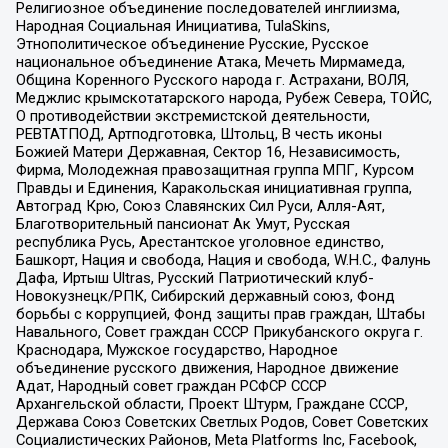
Религиозное объединение последователей инглиизма,
Народная Социальная Инициатива, TulaSkins,
Этнополитическое объединение Русские, Русское
национальное объединение Атака, Мечеть Мирмамеда,
Община Коренного Русского народа г. Астрахани, ВОЛЯ,
Меджлис крымскотатарского народа, Рубеж Севера, ТОЙС,
О противодействии экстремистской деятельности,
РЕВТАТПОД, Артподготовка, Штольц, В честь иконы
Божией Матери Державная, Сектор 16, Независимость,
Фирма, Молодежная правозащитная группа МПГ, Курсом
Правды и Единения, Каракольская инициативная группа,
Автоград Крю, Союз Славянских Сил Руси, Алля-Аят,
Благотворительный пансионат Ак Умут, Русская
республика Русь, Арестантское уголовное единство,
Башкорт, Нация и свобода, Нация и свобода, W.H.С., Фалунь
Дафа, Иртыш Ultras, Русский Патриотический клуб-
Новокузнецк/РПК, Сибирский державный союз, Фонд
борьбы с коррупцией, Фонд защиты прав граждан, Штабы
Навального, Совет граждан СССР Прикубанского округа г.
Краснодара, Мужское государство, Народное
объединение русского движения, Народное движение
Адат, Народный совет граждан РСФСР СССР
Архангельской области, Проект Штурм, Граждане СССР,
Держава Союз Советских Светлых Родов, Совет Советских
Социалистических Районов, Meta Platforms Inc, Facebook,