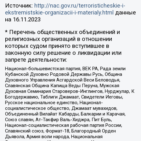
Источник:
http://nac.gov.ru/terroristicheskie-i-
ekstremistskie-organizacii-i-materialy.html
данные
на
16.11.2023
* Перечень общественных объединений и
религиозных организаций в отношении
которых судом принято вступившее в
законную силу решение о ликвидации или
запрете деятельности:
Национал-большевистская партия, ВЕК РА, Рада земли
Кубанской Духовно Родовой Державы Русь, Община
Духовного Управления Асгардской Веси Беловодья,
Славянская Община Капища Веды Перуна, Мужская
Духовная Семинария Староверов-Инглингов, Нурджулар, К
Богодержавию, Таблиги Джамаат, Свидетели Иеговы,
Русское национальное единство, Национал-
социалистическое общество, Джамаат мувахидов,
Объединенный Вилайат Кабарды, Балкарии и Карачая,
Союз славян, Ат-Такфир Валь-Хиджра, Пит Буль,
Национал-социалистическая рабочая партия России,
Славянский союз, Формат-18, Благородный Орден
Дьявола, Армия воли народа, Национальная