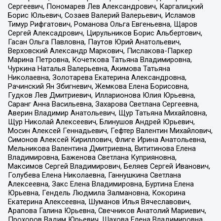
Сергеевич, Пономарев Лев Александрович, Каргалицкий
Борис Юльевич, Созаев Валерий Валерьевич, Исламов
Тимур Рифгатович, Романова Ольга Евгеньевна, Щаров
Сергей Алексадрович, Цирульников Борис Альбертович,
Гасан Ольга Павловна, Паутов Юрий Анатольевич,
Верховский Александр Маркович, Пислакова-Паркер
Марина Петровна, Кочеткова Татьяна Владимировна,
Чуркина Наталья Валерьевна, Акимова Татьяна
Николаевна, Золотарева Екатерина Александровна,
Рачинский Ян Збигневич, Жемкова Елена Борисовна,
Гудков Лев Дмитриевич, Илларионова Юлия Юрьевна,
Саранг Анна Васильевна, Захарова Светлана Сергеевна,
Аверин Владимир Анатольевич, Щур Татьяна Михайловна,
Щур Николай Алексеевич, Блинушов Андрей Юрьевич,
Мосин Алексей Геннадьевич, Гефтер Валентин Михайлович,
Симонов Алексей Кириллович, Флиге Ирина Анатольевна,
Мельникова Валентина Дмитриевна, Вититинова Елена
Владимировна, Баженова Светлана Куприяновна,
Максимов Сергей Владимирович, Беляев Сергей Иванович,
Голубева Елена Николаевна, Ганнушкина Светлана
Алексеевна, Закс Елена Владимировна, Буртина Елена
Юрьевна, Гендель Людмила Залмановна, Кокорина
Екатерина Алексеевна, Шуманов Илья Вячеславович,
Арапова Галина Юрьевна, Свечников Анатолий Мариевич,
Прохоров Вадим Юрьевич, Шахова Елена Владимировна,