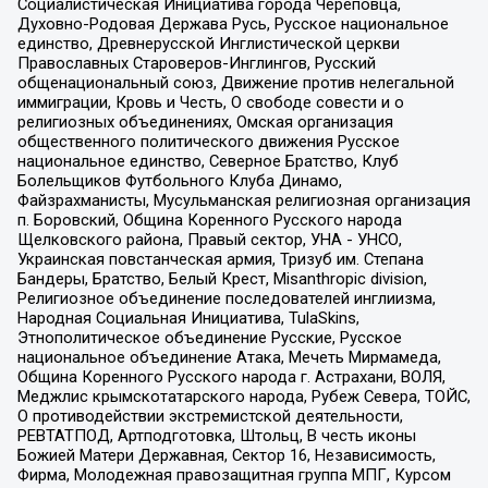
Социалистическая Инициатива города Череповца,
Духовно-Родовая Держава Русь, Русское национальное
единство, Древнерусской Инглистической церкви
Православных Староверов-Инглингов, Русский
общенациональный союз, Движение против нелегальной
иммиграции, Кровь и Честь, О свободе совести и о
религиозных объединениях, Омская организация
общественного политического движения Русское
национальное единство, Северное Братство, Клуб
Болельщиков Футбольного Клуба Динамо,
Файзрахманисты, Мусульманская религиозная организация
п. Боровский, Община Коренного Русского народа
Щелковского района, Правый сектор, УНА - УНСО,
Украинская повстанческая армия, Тризуб им. Степана
Бандеры, Братство, Белый Крест, Misanthropic division,
Религиозное объединение последователей инглиизма,
Народная Социальная Инициатива, TulaSkins,
Этнополитическое объединение Русские, Русское
национальное объединение Атака, Мечеть Мирмамеда,
Община Коренного Русского народа г. Астрахани, ВОЛЯ,
Меджлис крымскотатарского народа, Рубеж Севера, ТОЙС,
О противодействии экстремистской деятельности,
РЕВТАТПОД, Артподготовка, Штольц, В честь иконы
Божией Матери Державная, Сектор 16, Независимость,
Фирма, Молодежная правозащитная группа МПГ, Курсом