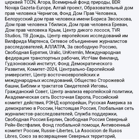
церквей TCCN, Агора, Всемирный фонд природы, BDR
Novaja Gazeta-Europe, Алтай проект, Образовательный дом
прав человека Чернигов, Фонд Дом Прав Человека,
Белорусский дом прав человека имени Бориса Звозскова,
Дом прав человека Тбилиси, Дом прав человека Ереван,
Дом прав человека Крым, Центр дикого лосося, TVR
Studios, ТВ Дождь, Центр европейских исследований им
Вилфрида Мартенса, Сетевое объединение журналистов
расследователей, АЛЛАТРА, За свободную Россию,
Свободная Бурятия, Uralic, UnKremlin, Международная
федерация транспортных рабочих, ИстЧам Финланд,
Гудзоновский институт, Фонд Демократического
Развития, Комитет-2024, Центрально-Европейский
университет, Центр восточноевропейских и
международных исследований, Общество Сторожевой
башни, Библии и трактатов Свидетелей Иеговы,
Гражданский Совет, Центр анализа европейской политики,
Академическая сеть Восточная Европа, Российский
комитет действия, РЭНД корпорейшн, Русская Америка за
демократию в России, Настоящая Россия, Глобальная сеть
журналистов-расследователей, Служба поддержки,
Свободная Россия Берлин, Свободная Россия Северный
Рейн-Вестфалия, Фонд глобальной помощи, Антивоенный
комитет России, Russie-Libertes, La Asocicion de Rusos
Libres, Союз за возвращение Северных территорий,