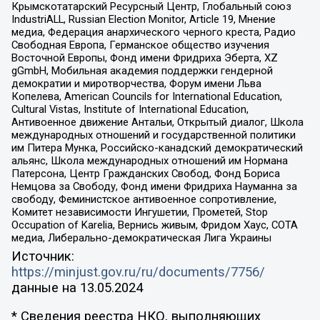
Крымскотатарский Ресурсный Центр, Глобальный союз
IndustriALL, Russian Election Monitor, Article 19, Мнение
медиа, Федерация анархического черного креста, Радио
Свободная Европа, Германское общество изучения
Восточной Европы, Фонд имени Фридриха Эберта, XZ
gGmbH, Мобильная академия поддержки гендерной
демократии и миротворчества, Форум имени Льва
Копелева, American Councils for International Education,
Cultural Vistas, Institute of International Education,
Антивоенное движение Антальи, Открытый диалог, Школа
международных отношений и государственной политики
им Питера Мунка, Российско-канадский демократический
альянс, Школа международных отношений им Нормана
Патерсона, Центр Гражданских Свобод, Фонд Бориса
Немцова за Свободу, Фонд имени Фридриха Науманна за
свободу, Феминистское антивоенное сопротивление,
Комитет независимости Ингушетии, Прометей, Stop
Occupation of Karelia, Вернись живым, Фридом Хаус, СОТА
медиа, Либерально-демократическая Лига Украины
Источник:
https://minjust.gov.ru/ru/documents/7756/
данные на
13.05.2024
* Сведения реестра НКО, выполняющих