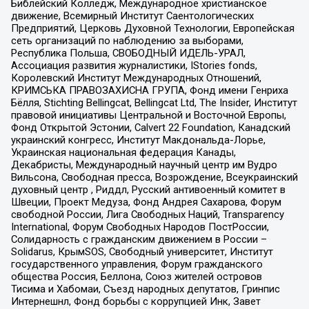
Библейский Колледж, Международное христианское
движение, Всемирный Институт Саентологических
Предприятий, Церковь Духовной Технологии, Европейская
сеть организаций по наблюдению за выборами,
Республика Польша, СВОБОДНЫЙ ИДЕЛЬ-УРАЛ,
Ассоциация развития журналистики, IStories fonds,
Королевский Институт Международных Отношений,
КРИМСЬКА ПРАВОЗАХИСНА ГРУПА, Фонд имени Генриха
Бёлля, Stichting Bellingcat, Bellingcat Ltd, The Insider, Институт
правовой инициативы Центральной и Восточной Европы,
Фонд Открытой Эстонии, Calvert 22 Foundation, Канадский
украинский конгресс, Институт Макдональда-Лорье,
Украинская национальная федерация Канады,
Декабристы, Международный научный центр им Вудро
Вильсона, Свободная пресса, Возрождение, Всеукраинский
духовный центр , Риддл, Русский антивоенный комитет в
Швеции, Проект Медуза, Фонд Андрея Сахарова, Форум
свободной России, Лига Свободных Наций, Transparеncy
International, Форум Свободных Народов ПостРоссии,
Солидарность с гражданским движением в России –
Solidarus, КрымSOS, Свободный университет, Институт
государственного управления, Форум гражданского
общества Россия, Беллона, Союз жителей островов
Тисима и Хабомаи, Съезд народных депутатов, Гринпис
Интернешнл, Фонд борьбы с коррупцией Инк, Завет