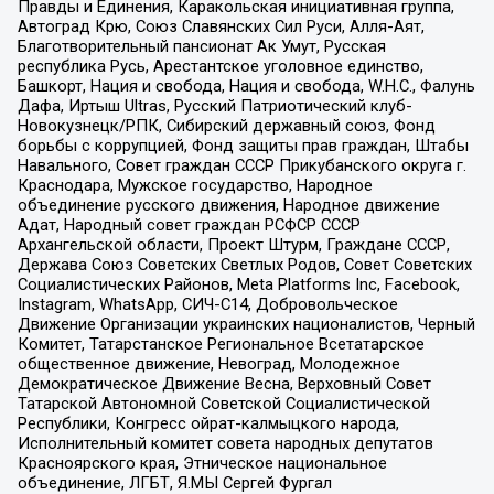
Правды и Единения, Каракольская инициативная группа,
Автоград Крю, Союз Славянских Сил Руси, Алля-Аят,
Благотворительный пансионат Ак Умут, Русская
республика Русь, Арестантское уголовное единство,
Башкорт, Нация и свобода, Нация и свобода, W.H.С., Фалунь
Дафа, Иртыш Ultras, Русский Патриотический клуб-
Новокузнецк/РПК, Сибирский державный союз, Фонд
борьбы с коррупцией, Фонд защиты прав граждан, Штабы
Навального, Совет граждан СССР Прикубанского округа г.
Краснодара, Мужское государство, Народное
объединение русского движения, Народное движение
Адат, Народный совет граждан РСФСР СССР
Архангельской области, Проект Штурм, Граждане СССР,
Держава Союз Советских Светлых Родов, Совет Советских
Социалистических Районов, Meta Platforms Inc, Facebook,
Instagram, WhatsApp, СИЧ-С14, Добровольческое
Движение Организации украинских националистов, Черный
Комитет, Татарстанское Региональное Всетатарское
общественное движение, Невоград, Молодежное
Демократическое Движение Весна, Верховный Совет
Татарской Автономной Советской Социалистической
Республики, Конгресс ойрат-калмыцкого народа,
Исполнительный комитет совета народных депутатов
Красноярского края, Этническое национальное
объединение, ЛГБТ, Я.МЫ Сергей Фургал