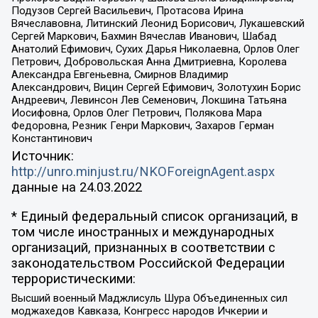
Подузов Сергей Васильевич, Протасова Ирина
Вячеславовна, Литинский Леонид Борисович, Лукашевский
Сергей Маркович, Бахмин Вячеслав Иванович, Шабад
Анатолий Ефимович, Сухих Дарья Николаевна, Орлов Олег
Петрович, Добровольская Анна Дмитриевна, Королева
Александра Евгеньевна, Смирнов Владимир
Александрович, Вицин Сергей Ефимович, Золотухин Борис
Андреевич, Левинсон Лев Семенович, Локшина Татьяна
Иосифовна, Орлов Олег Петрович, Полякова Мара
Федоровна, Резник Генри Маркович, Захаров Герман
Константинович
Источник:
http://unro.minjust.ru/NKOForeignAgent.aspx
данные на
24.03.2022
* Единый федеральный список организаций, в
том числе иностранных и международных
организаций, признанных в соответствии с
законодательством Российской Федерации
террористическими:
Высший военный Маджлисуль Шура Объединенных сил
моджахедов Кавказа, Конгресс народов Ичкерии и