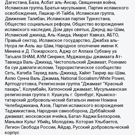
Дагестана, База, Асбат аль-Ансар, Священная война,
Исламская группа, Братья-мусульмане, Партия исламского
освобождения, Лашкар-И-Тайба, Исламская группа,
Движение Талибан, Исламская партия Туркестана,
Общество социальных реформ, Общество возрождения
исламского наследия, Дом двух святых, Джунд аш-Шам,
Исламский джихад, Аль-Каида, Имарат Кавказ, АБТО,
Правый сектор, Исламское государство, Джабха аль-
Нусра ли-Ахль аш-Шам, Народное ополчение имени К.
Минина и Д. Пожарского, Аджр от Аллаха Субхану уа
Тагьаля SHAM, АУМ Синрике, Муджахеды джамаата Ат-
Тавхида Валь-Джихад, Чистопольский Джамаат, Рохнамо
ба суи давлати исломи, Террористическое сообщество
Сеть, Катиба Таухид валь-Джихад, Хайят Тахрир аш-Шам,
Ахлю Сунна Валь Джамаа, National Socialism/White Power,
Артподготовка, Религиозная группа “Джамаат “Красный
пахарь”, Колумбайн, Хатлонский джамаат, Мусульманская
религиозная группа п. Кушкуль г. Оренбург, Крымско-
татарский добровольческий батальон имени Номана
Челебиджихана, Азов, Партия исламского возрождения
Таджикистана, Народная самооборона, Дуббайский
джамаат, московская ячейка, Батал-Хаджи Белхороев,
Маньяки Культ Убийц, Молодёжь Которая Улыбается,
Легион Свобода России, Айдар, Русский добровольческий
корпус