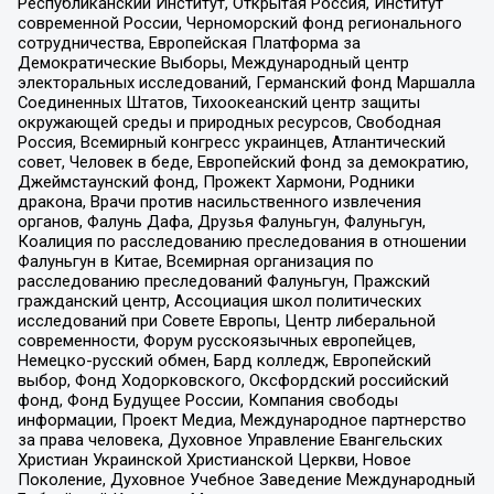
Республиканский Институт, Открытая Россия, Институт
современной России, Черноморский фонд регионального
сотрудничества, Европейская Платформа за
Демократические Выборы, Международный центр
электоральных исследований, Германский фонд Маршалла
Соединенных Штатов, Тихоокеанский центр защиты
окружающей среды и природных ресурсов, Свободная
Россия, Всемирный конгресс украинцев, Атлантический
совет, Человек в беде, Европейский фонд за демократию,
Джеймстаунский фонд, Прожект Хармони, Родники
дракона, Врачи против насильственного извлечения
органов, Фалунь Дафа, Друзья Фалуньгун, Фалуньгун,
Коалиция по расследованию преследования в отношении
Фалуньгун в Китае, Всемирная организация по
расследованию преследований Фалуньгун, Пражский
гражданский центр, Ассоциация школ политических
исследований при Совете Европы, Центр либеральной
современности, Форум русскоязычных европейцев,
Немецко-русский обмен, Бард колледж, Европейский
выбор, Фонд Ходорковского, Оксфордский российский
фонд, Фонд Будущее России, Компания свободы
информации, Проект Медиа, Международное партнерство
за права человека, Духовное Управление Евангельских
Христиан Украинской Христианской Церкви, Новое
Поколение, Духовное Учебное Заведение Международный