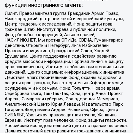
функции иностранного агента:
Лилит, Правозащитная группа Гражданин.Армия.Право,
Нижегородский центр немецкой и европейской культуры,
Центр гендерных исследований, Фонд защиты прав
граждан Штаб, Институт права и публичной политики,
Фонд борьбы с коррупцией, Альянс врачей,
НАСИЛИЮ.НЕТ, Мы против СПИДа, СВЕЧА, Гуманитарное
действие, Открытый Петербург, Лига Избирателей,
Правовая инициатива, Гражданский Союз, Хасдей
Ерушалаим, Центр поддержки и содействия развитию
средств массовой информации, Горячая Линия, В защиту
прав заключенных, Институт глобализации и социальных
движений, Центр социально-информационных инициатив
Действие, Благотворительный фонд охраны здоровья и
защиты прав граждан, Благотворительный фонд помощи
осужденным и их семьям, Фонд Тольятти, Новое время,
Серебряная тайга, Так-Так-Так, Сова, центр Анна, Проект
Апрель, Самарская губерния, Эра здоровья, Мемориал,
Аналитический Центр Юрия Левады, Издательство Парк
Гагарина, Фонд имени Андрея Рылькова, Сфера, Центр
СИБАЛЬТ, Уральская правозащитная группа, Женщины
Евразии, Институт прав человека, Фонд защиты гласности,
Российский исследовательский центр по правам человека,
Дальневосточный центр развития гражданских инициатив