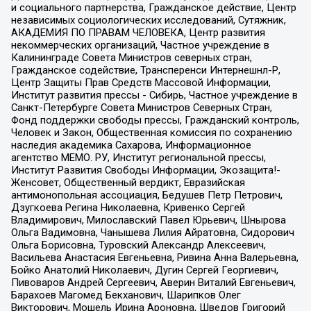
и социального партнерства, Гражданское действие, Центр
независимых социологических исследований, Сутяжник,
АКАДЕМИЯ ПО ПРАВАМ ЧЕЛОВЕКА, Центр развития
некоммерческих организаций, Частное учреждение в
Калининграде Совета Министров северных стран,
Гражданское содействие, Трансперенси Интернешнл-Р,
Центр Защиты Прав Средств Массовой Информации,
Институт развития прессы - Сибирь, Частное учреждение в
Санкт-Петербурге Совета Министров Северных Стран,
Фонд поддержки свободы прессы, Гражданский контроль,
Человек и Закон, Общественная комиссия по сохранению
наследия академика Сахарова, Информационное
агентство МЕМО. РУ, Институт региональной прессы,
Институт Развития Свободы Информации, Экозащита!-
Женсовет, Общественный вердикт, Евразийская
антимонопольная ассоциация, Бедушев Петр Петрович,
Дзугкоева Регина Николаевна, Кривенко Сергей
Владимирович, Милославский Павел Юрьевич, Шнырова
Ольга Вадимовна, Чанышева Лилия Айратовна, Сидорович
Ольга Борисовна, Туровский Александр Алексеевич,
Васильева Анастасия Евгеньевна, Ривина Анна Валерьевна,
Бойко Анатолий Николаевич, Дугин Сергей Георгиевич,
Пивоваров Андрей Сергеевич, Аверин Виталий Евгеньевич,
Барахоев Магомед Бекханович, Шарипков Олег
Викторович, Мошель Ирина Ароновна, Шведов Григорий