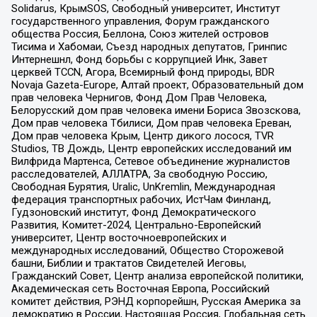
Solidarus, КрымSOS, Свободный университет, Институт
государственного управления, Форум гражданского
общества Россия, Беллона, Союз жителей островов
Тисима и Хабомаи, Съезд народных депутатов, Гринпис
Интернешнл, Фонд борьбы с коррупцией Инк, Завет
церквей TCCN, Агора, Всемирный фонд природы, BDR
Novaja Gazeta-Europe, Алтай проект, Образовательный дом
прав человека Чернигов, Фонд Дом Прав Человека,
Белорусский дом прав человека имени Бориса Звозскова,
Дом прав человека Тбилиси, Дом прав человека Ереван,
Дом прав человека Крым, Центр дикого лосося, TVR
Studios, ТВ Дождь, Центр европейских исследований им
Вилфрида Мартенса, Сетевое объединение журналистов
расследователей, АЛЛАТРА, За свободную Россию,
Свободная Бурятия, Uralic, UnKremlin, Международная
федерация транспортных рабочих, ИстЧам Финланд,
Гудзоновский институт, Фонд Демократического
Развития, Комитет-2024, Центрально-Европейский
университет, Центр восточноевропейских и
международных исследований, Общество Сторожевой
башни, Библии и трактатов Свидетелей Иеговы,
Гражданский Совет, Центр анализа европейской политики,
Академическая сеть Восточная Европа, Российский
комитет действия, РЭНД корпорейшн, Русская Америка за
демократию в России, Настоящая Россия, Глобальная сеть