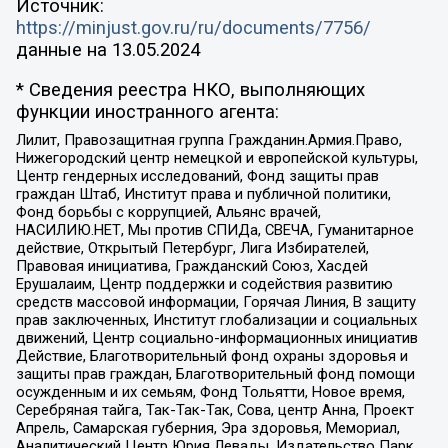
Источник:
https://minjust.gov.ru/ru/documents/7756/
данные на
13.05.2024
* Сведения реестра НКО, выполняющих
функции иностранного агента:
Лилит, Правозащитная группа Гражданин.Армия.Право,
Нижегородский центр немецкой и европейской культуры,
Центр гендерных исследований, Фонд защиты прав
граждан Штаб, Институт права и публичной политики,
Фонд борьбы с коррупцией, Альянс врачей,
НАСИЛИЮ.НЕТ, Мы против СПИДа, СВЕЧА, Гуманитарное
действие, Открытый Петербург, Лига Избирателей,
Правовая инициатива, Гражданский Союз, Хасдей
Ерушалаим, Центр поддержки и содействия развитию
средств массовой информации, Горячая Линия, В защиту
прав заключенных, Институт глобализации и социальных
движений, Центр социально-информационных инициатив
Действие, Благотворительный фонд охраны здоровья и
защиты прав граждан, Благотворительный фонд помощи
осужденным и их семьям, Фонд Тольятти, Новое время,
Серебряная тайга, Так-Так-Так, Сова, центр Анна, Проект
Апрель, Самарская губерния, Эра здоровья, Мемориал,
Аналитический Центр Юрия Левады, Издательство Парк