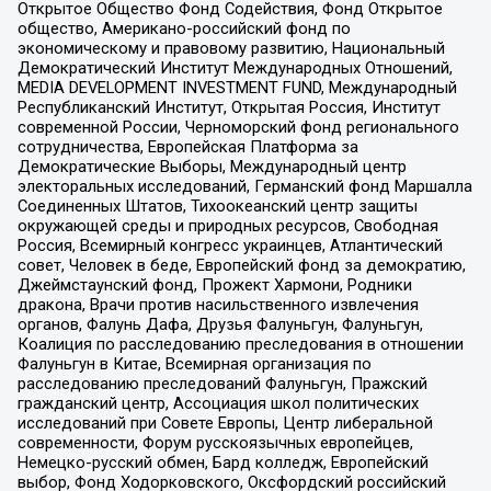
Открытое Общество Фонд Содействия, Фонд Открытое
общество, Американо-российский фонд по
экономическому и правовому развитию, Национальный
Демократический Институт Международных Отношений,
MEDIA DEVELOPMENT INVESTMENT FUND, Международный
Республиканский Институт, Открытая Россия, Институт
современной России, Черноморский фонд регионального
сотрудничества, Европейская Платформа за
Демократические Выборы, Международный центр
электоральных исследований, Германский фонд Маршалла
Соединенных Штатов, Тихоокеанский центр защиты
окружающей среды и природных ресурсов, Свободная
Россия, Всемирный конгресс украинцев, Атлантический
совет, Человек в беде, Европейский фонд за демократию,
Джеймстаунский фонд, Прожект Хармони, Родники
дракона, Врачи против насильственного извлечения
органов, Фалунь Дафа, Друзья Фалуньгун, Фалуньгун,
Коалиция по расследованию преследования в отношении
Фалуньгун в Китае, Всемирная организация по
расследованию преследований Фалуньгун, Пражский
гражданский центр, Ассоциация школ политических
исследований при Совете Европы, Центр либеральной
современности, Форум русскоязычных европейцев,
Немецко-русский обмен, Бард колледж, Европейский
выбор, Фонд Ходорковского, Оксфордский российский