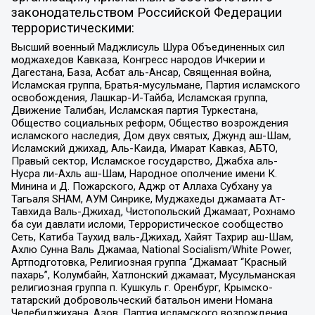
законодательством Российской Федерации
террористическими:
Высший военный Маджлисуль Шура Объединенных сил
моджахедов Кавказа, Конгресс народов Ичкерии и
Дагестана, База, Асбат аль-Ансар, Священная война,
Исламская группа, Братья-мусульмане, Партия исламского
освобождения, Лашкар-И-Тайба, Исламская группа,
Движение Талибан, Исламская партия Туркестана,
Общество социальных реформ, Общество возрождения
исламского наследия, Дом двух святых, Джунд аш-Шам,
Исламский джихад, Аль-Каида, Имарат Кавказ, АБТО,
Правый сектор, Исламское государство, Джабха аль-
Нусра ли-Ахль аш-Шам, Народное ополчение имени К.
Минина и Д. Пожарского, Аджр от Аллаха Субхану уа
Тагьаля SHAM, АУМ Синрике, Муджахеды джамаата Ат-
Тавхида Валь-Джихад, Чистопольский Джамаат, Рохнамо
ба суи давлати исломи, Террористическое сообщество
Сеть, Катиба Таухид валь-Джихад, Хайят Тахрир аш-Шам,
Ахлю Сунна Валь Джамаа, National Socialism/White Power,
Артподготовка, Религиозная группа “Джамаат “Красный
пахарь”, Колумбайн, Хатлонский джамаат, Мусульманская
религиозная группа п. Кушкуль г. Оренбург, Крымско-
татарский добровольческий батальон имени Номана
Челебиджихана, Азов, Партия исламского возрождения