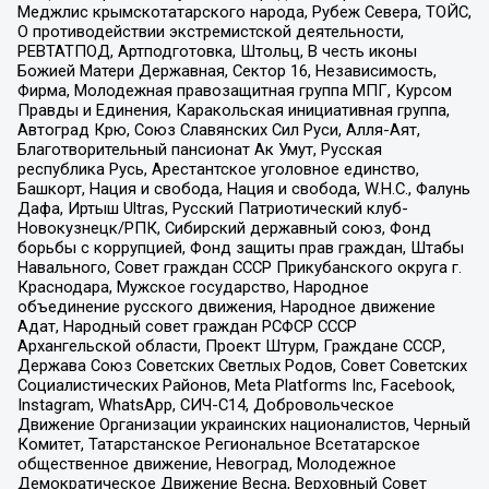
Меджлис крымскотатарского народа, Рубеж Севера, ТОЙС,
О противодействии экстремистской деятельности,
РЕВТАТПОД, Артподготовка, Штольц, В честь иконы
Божией Матери Державная, Сектор 16, Независимость,
Фирма, Молодежная правозащитная группа МПГ, Курсом
Правды и Единения, Каракольская инициативная группа,
Автоград Крю, Союз Славянских Сил Руси, Алля-Аят,
Благотворительный пансионат Ак Умут, Русская
республика Русь, Арестантское уголовное единство,
Башкорт, Нация и свобода, Нация и свобода, W.H.С., Фалунь
Дафа, Иртыш Ultras, Русский Патриотический клуб-
Новокузнецк/РПК, Сибирский державный союз, Фонд
борьбы с коррупцией, Фонд защиты прав граждан, Штабы
Навального, Совет граждан СССР Прикубанского округа г.
Краснодара, Мужское государство, Народное
объединение русского движения, Народное движение
Адат, Народный совет граждан РСФСР СССР
Архангельской области, Проект Штурм, Граждане СССР,
Держава Союз Советских Светлых Родов, Совет Советских
Социалистических Районов, Meta Platforms Inc, Facebook,
Instagram, WhatsApp, СИЧ-С14, Добровольческое
Движение Организации украинских националистов, Черный
Комитет, Татарстанское Региональное Всетатарское
общественное движение, Невоград, Молодежное
Демократическое Движение Весна, Верховный Совет