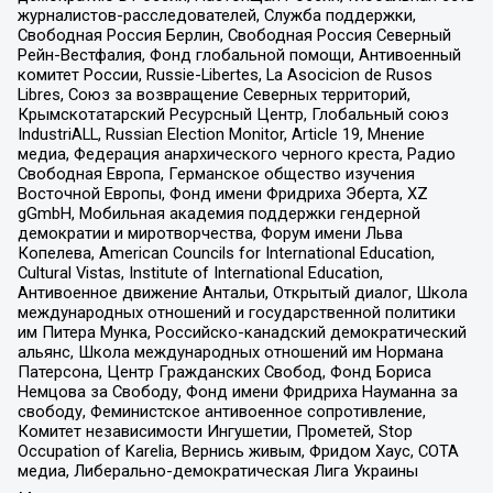
журналистов-расследователей, Служба поддержки,
Свободная Россия Берлин, Свободная Россия Северный
Рейн-Вестфалия, Фонд глобальной помощи, Антивоенный
комитет России, Russie-Libertes, La Asocicion de Rusos
Libres, Союз за возвращение Северных территорий,
Крымскотатарский Ресурсный Центр, Глобальный союз
IndustriALL, Russian Election Monitor, Article 19, Мнение
медиа, Федерация анархического черного креста, Радио
Свободная Европа, Германское общество изучения
Восточной Европы, Фонд имени Фридриха Эберта, XZ
gGmbH, Мобильная академия поддержки гендерной
демократии и миротворчества, Форум имени Льва
Копелева, American Councils for International Education,
Cultural Vistas, Institute of International Education,
Антивоенное движение Антальи, Открытый диалог, Школа
международных отношений и государственной политики
им Питера Мунка, Российско-канадский демократический
альянс, Школа международных отношений им Нормана
Патерсона, Центр Гражданских Свобод, Фонд Бориса
Немцова за Свободу, Фонд имени Фридриха Науманна за
свободу, Феминистское антивоенное сопротивление,
Комитет независимости Ингушетии, Прометей, Stop
Occupation of Karelia, Вернись живым, Фридом Хаус, СОТА
медиа, Либерально-демократическая Лига Украины