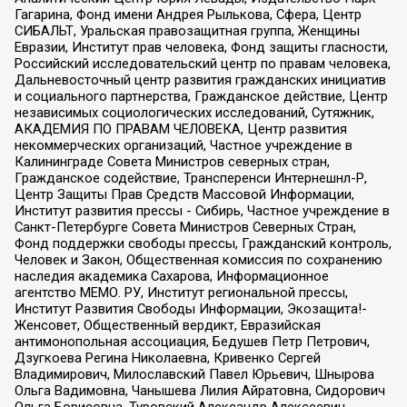
Гагарина, Фонд имени Андрея Рылькова, Сфера, Центр
СИБАЛЬТ, Уральская правозащитная группа, Женщины
Евразии, Институт прав человека, Фонд защиты гласности,
Российский исследовательский центр по правам человека,
Дальневосточный центр развития гражданских инициатив
и социального партнерства, Гражданское действие, Центр
независимых социологических исследований, Сутяжник,
АКАДЕМИЯ ПО ПРАВАМ ЧЕЛОВЕКА, Центр развития
некоммерческих организаций, Частное учреждение в
Калининграде Совета Министров северных стран,
Гражданское содействие, Трансперенси Интернешнл-Р,
Центр Защиты Прав Средств Массовой Информации,
Институт развития прессы - Сибирь, Частное учреждение в
Санкт-Петербурге Совета Министров Северных Стран,
Фонд поддержки свободы прессы, Гражданский контроль,
Человек и Закон, Общественная комиссия по сохранению
наследия академика Сахарова, Информационное
агентство МЕМО. РУ, Институт региональной прессы,
Институт Развития Свободы Информации, Экозащита!-
Женсовет, Общественный вердикт, Евразийская
антимонопольная ассоциация, Бедушев Петр Петрович,
Дзугкоева Регина Николаевна, Кривенко Сергей
Владимирович, Милославский Павел Юрьевич, Шнырова
Ольга Вадимовна, Чанышева Лилия Айратовна, Сидорович
Ольга Борисовна, Туровский Александр Алексеевич,