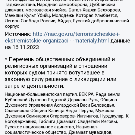
Таджикистана, Народная самооборона, Дуббайский
джамаат, московская ячейка, Батал-Хаджи Белхороев,
Маньяки Культ Убийц, Молодёжь Которая Улыбается,
Легион Свобода России, Айдар, Русский добровольческий
корпус
Источник:
http://nac.gov.ru/terroristicheskie-i-
ekstremistskie-organizacii-i-materialy.html
данные
на
16.11.2023
* Перечень общественных объединений и
религиозных организаций в отношении
которых судом принято вступившее в
законную силу решение о ликвидации или
запрете деятельности:
Национал-большевистская партия, ВЕК РА, Рада земли
Кубанской Духовно Родовой Державы Русь, Община
Духовного Управления Асгардской Веси Беловодья,
Славянская Община Капища Веды Перуна, Мужская
Духовная Семинария Староверов-Инглингов, Нурджулар, К
Богодержавию, Таблиги Джамаат, Свидетели Иеговы,
Русское национальное единство, Национал-
социалистическое общество, Джамаат мувахидов,