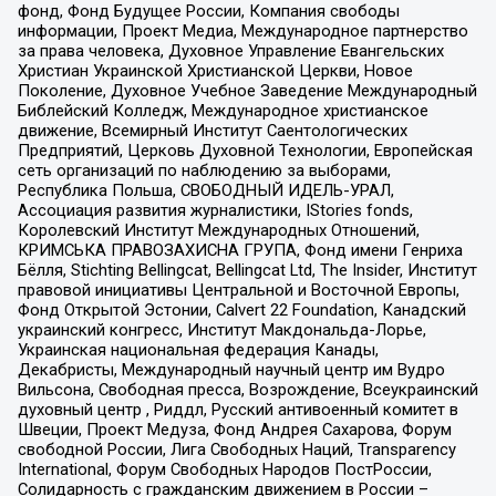
фонд, Фонд Будущее России, Компания свободы
информации, Проект Медиа, Международное партнерство
за права человека, Духовное Управление Евангельских
Христиан Украинской Христианской Церкви, Новое
Поколение, Духовное Учебное Заведение Международный
Библейский Колледж, Международное христианское
движение, Всемирный Институт Саентологических
Предприятий, Церковь Духовной Технологии, Европейская
сеть организаций по наблюдению за выборами,
Республика Польша, СВОБОДНЫЙ ИДЕЛЬ-УРАЛ,
Ассоциация развития журналистики, IStories fonds,
Королевский Институт Международных Отношений,
КРИМСЬКА ПРАВОЗАХИСНА ГРУПА, Фонд имени Генриха
Бёлля, Stichting Bellingcat, Bellingcat Ltd, The Insider, Институт
правовой инициативы Центральной и Восточной Европы,
Фонд Открытой Эстонии, Calvert 22 Foundation, Канадский
украинский конгресс, Институт Макдональда-Лорье,
Украинская национальная федерация Канады,
Декабристы, Международный научный центр им Вудро
Вильсона, Свободная пресса, Возрождение, Всеукраинский
духовный центр , Риддл, Русский антивоенный комитет в
Швеции, Проект Медуза, Фонд Андрея Сахарова, Форум
свободной России, Лига Свободных Наций, Transparеncy
International, Форум Свободных Народов ПостРоссии,
Солидарность с гражданским движением в России –