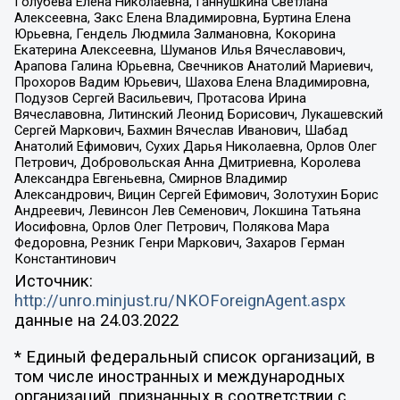
Голубева Елена Николаевна, Ганнушкина Светлана
Алексеевна, Закс Елена Владимировна, Буртина Елена
Юрьевна, Гендель Людмила Залмановна, Кокорина
Екатерина Алексеевна, Шуманов Илья Вячеславович,
Арапова Галина Юрьевна, Свечников Анатолий Мариевич,
Прохоров Вадим Юрьевич, Шахова Елена Владимировна,
Подузов Сергей Васильевич, Протасова Ирина
Вячеславовна, Литинский Леонид Борисович, Лукашевский
Сергей Маркович, Бахмин Вячеслав Иванович, Шабад
Анатолий Ефимович, Сухих Дарья Николаевна, Орлов Олег
Петрович, Добровольская Анна Дмитриевна, Королева
Александра Евгеньевна, Смирнов Владимир
Александрович, Вицин Сергей Ефимович, Золотухин Борис
Андреевич, Левинсон Лев Семенович, Локшина Татьяна
Иосифовна, Орлов Олег Петрович, Полякова Мара
Федоровна, Резник Генри Маркович, Захаров Герман
Константинович
Источник:
http://unro.minjust.ru/NKOForeignAgent.aspx
данные на
24.03.2022
* Единый федеральный список организаций, в
том числе иностранных и международных
организаций, признанных в соответствии с