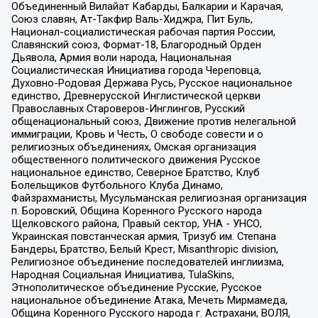
Объединенный Вилайат Кабарды, Балкарии и Карачая,
Союз славян, Ат-Такфир Валь-Хиджра, Пит Буль,
Национал-социалистическая рабочая партия России,
Славянский союз, Формат-18, Благородный Орден
Дьявола, Армия воли народа, Национальная
Социалистическая Инициатива города Череповца,
Духовно-Родовая Держава Русь, Русское национальное
единство, Древнерусской Инглистической церкви
Православных Староверов-Инглингов, Русский
общенациональный союз, Движение против нелегальной
иммиграции, Кровь и Честь, О свободе совести и о
религиозных объединениях, Омская организация
общественного политического движения Русское
национальное единство, Северное Братство, Клуб
Болельщиков Футбольного Клуба Динамо,
Файзрахманисты, Мусульманская религиозная организация
п. Боровский, Община Коренного Русского народа
Щелковского района, Правый сектор, УНА - УНСО,
Украинская повстанческая армия, Тризуб им. Степана
Бандеры, Братство, Белый Крест, Misanthropic division,
Религиозное объединение последователей инглиизма,
Народная Социальная Инициатива, TulaSkins,
Этнополитическое объединение Русские, Русское
национальное объединение Атака, Мечеть Мирмамеда,
Община Коренного Русского народа г. Астрахани, ВОЛЯ,