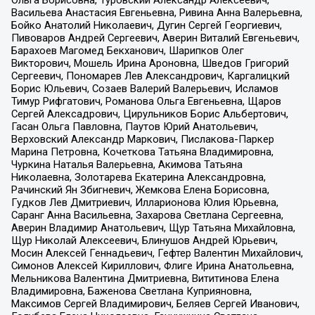
Васильева Анастасия Евгеньевна, Ривина Анна Валерьевна,
Бойко Анатолий Николаевич, Дугин Сергей Георгиевич,
Пивоваров Андрей Сергеевич, Аверин Виталий Евгеньевич,
Барахоев Магомед Бекханович, Шарипков Олег
Викторович, Мошель Ирина Ароновна, Шведов Григорий
Сергеевич, Пономарев Лев Александрович, Каргалицкий
Борис Юльевич, Созаев Валерий Валерьевич, Исламов
Тимур Рифгатович, Романова Ольга Евгеньевна, Щаров
Сергей Алексадрович, Цирульников Борис Альбертович,
Гасан Ольга Павловна, Паутов Юрий Анатольевич,
Верховский Александр Маркович, Пислакова-Паркер
Марина Петровна, Кочеткова Татьяна Владимировна,
Чуркина Наталья Валерьевна, Акимова Татьяна
Николаевна, Золотарева Екатерина Александровна,
Рачинский Ян Збигневич, Жемкова Елена Борисовна,
Гудков Лев Дмитриевич, Илларионова Юлия Юрьевна,
Саранг Анна Васильевна, Захарова Светлана Сергеевна,
Аверин Владимир Анатольевич, Щур Татьяна Михайловна,
Щур Николай Алексеевич, Блинушов Андрей Юрьевич,
Мосин Алексей Геннадьевич, Гефтер Валентин Михайлович,
Симонов Алексей Кириллович, Флиге Ирина Анатольевна,
Мельникова Валентина Дмитриевна, Вититинова Елена
Владимировна, Баженова Светлана Куприяновна,
Максимов Сергей Владимирович, Беляев Сергей Иванович,