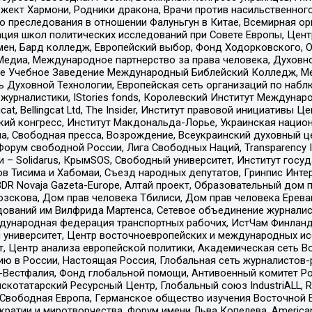
ект Хармони, Родники дракона, Врачи против насильственного
ию преследования в отношении Фалуньгун в Китае, Всемирная о
ация школ политических исследований при Совете Европы, Цен
мен, Бард колледж, Европейский выбор, Фонд Ходорковского,
едиа, Международное партнерство за права человека, Духовно
ое Учебное Заведение Международный Библейский Колледж, М
ь Духовной Технологии, Европейская сеть организаций по наб
урналистики, IStories fonds, Королевский Институт Между
gcat, Bellingcat Ltd, The Insider, Институт правовой инициатив
инский конгресс, Институт Макдональда-Лорье, Украинская нац
, Свободная пресса, Возрождение, Всеукраинский духовный цен
орум свободной России, Лига Свободных Наций, Transparеncy I
– Solidarus, КрымSOS, Свободный университет, Институт госу
в Тисима и Хабомаи, Съезд народных депутатов, Гринпис Инте
DR Novaja Gazeta-Europe, Алтай проект, Образовательный дом 
зскова, Дом прав человека Тбилиси, Дом прав человека Ерева
едований им Вилфрида Мартенса, Сетевое объединение журнали
Международная федерация транспортных рабочих, ИстЧам Финлан
й университет, Центр восточноевропейских и международных и
, Центр анализа европейской политики, Академическая сеть Во
ю в России, Настоящая Россия, Глобальная сеть журналистов
естфалия, Фонд глобальной помощи, Антивоенный комитет России,
татарский Ресурсный Центр, Глобальный союз IndustriALL, Russi
 Свободная Европа, Германское общество изучения Восточной 
и и миротворчества, Форум имени Льва Копелева, American Counci