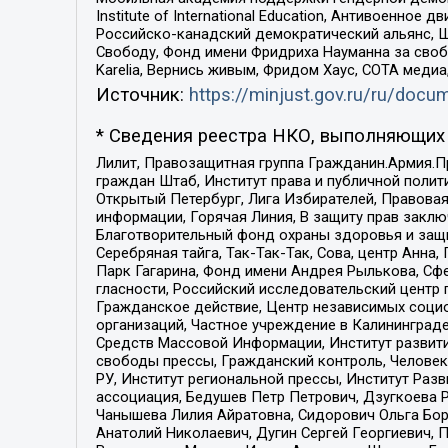
Institute of International Education, Антивоенн
Российско-канадский демократический альянс, 
Свободу, Фонд имени Фридриха Науманна за свобо
Karelia, Вернись живым, Фридом Хаус, СОТА меди
Источник:
https://minjust.gov.ru/ru/doc
* Сведения реестра НКО, выполняющих 
Лилит, Правозащитная группа Гражданин.Армия.П
граждан Штаб, Институт права и публичной поли
Открытый Петербург, Лига Избирателей, Правова
информации, Горячая Линия, В защиту прав закл
Благотворительный фонд охраны здоровья и защи
Серебряная тайга, Так-Так-Так, Сова, центр Анн
Парк Гагарина, Фонд имени Андрея Рылькова, Сф
гласности, Российский исследовательский центр 
Гражданское действие, Центр независимых соци
организаций, Частное учреждение в Калининград
Средств Массовой Информации, Институт развити
свободы прессы, Гражданский контроль, Человек
РУ, Институт региональной прессы, Институт Ра
ассоциация, Бедушев Петр Петрович, Дзугкоева 
Чанышева Лилия Айратовна, Сидорович Ольга Бори
Анатолий Николаевич, Дугин Сергей Георгиевич, 