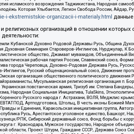
ртия исламского возрождения Таджикистана, Народная самооб
олодёжь Которая Улыбается, Легион Свобода России, Айдар, Р
ie-i-ekstremistskie-organizacii-i-materialy.html
данные
и религиозных организаций в отношении которых 
 деятельности:
земли Кубанской Духовно Родовой Державы Русь, Община Духо
 Духовная Семинария Староверов-Инглингов, Нурджулар, К Бо
листическое общество, Джамаат мувахидов, Объединенный Вил
иалистическая рабочая партия России, Славянский союз, Форма
ива города Череповца, Духовно-Родовая Держава Русь, Русск
-Инглингов, Русский общенациональный союз, Движение против
 Омская организация общественного политического движения Р
йзрахманисты, Мусульманская религиозная организация п. Бо
краинская повстанческая армия, Тризуб им. Степана Бандеры, Бр
зма, Народная Социальная Инициатива, TulaSkins, Этнополитич
оренного Русского народа г. Астрахани, ВОЛЯ, Меджлис крымс
РЕВТАТПОД, Артподготовка, Штольц, В честь иконы Божией Мате
равды и Единения, Каракольская инициативная группа, Автогра
спублика Русь, Арестантское уголовное единство, Башкорт, Наци
окузнецк/РПК, Сибирский державный союз, Фонд борьбы с кор
округа г. Краснодара, Мужское государство, Народное объедин
ой области, Проект Штурм, Граждане СССР, Держава Союз Сов