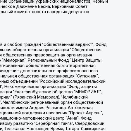
ение Организации украинских националистов, Черный
ическое Движение Весна, Верховный Совет
ельный комитет совета народных депутатов
ции социально-правовых программ "Лилит", Дальневосточное общественное движение "Маяк", Санкт-Петербургская ЛГБТ-инициативная группа "Выход", Инициативная группа ЛГБТ+ "Реверс", Алексеев Андрей Викторович, Бекбулатова Таисия Львовна, Беляев Иван Михайлович, Владыкина Елена Сергеевна, Гельман Марат Александрович, Никульшина Вероника Юрьевна, Толоконникова Надежда Андреевна, Шендерович Виктор Анатольевич, Общество с ограниченной ответственностью "Данное сообщение", Общество с ограниченной ответственностью Издательский дом "Новая глава", Айнбиндер Александра Александровна, Московский комьюнити-центр для ЛГБТ+инициатив, Благотворительный фонд развития филантропии, Deutsche Welle (Германия, Kurt-Schumacher-Strasse 3, 53113 Bonn), Борзунова Мария Михайловна, Воробьев Виктор Викторович, Голубева Анна Львовна, Константинова Алла Михайловна, Малкова Ирина Владимировна, Мурадов Мурад Абдулгалимович, Осетинская Елизавета Николаевна, Понасенков Евгений Николаевич, Ганапольский Матвей Юрьевич, Киселев Евгений Алексеевич, Борухович Ирина Григорьевна, Дремин Иван Тимофеевич, Дубровский Дмитрий Викторович, Красноярская региональная общественная организация поддержки и развития альтернативных образовательных технологий и межкультурных коммуникаций "ИНТЕРРА", Маяковская Екатерина Алексеевна, Фейгин Марк Захарович, Филимонов Андрей Викторович, Дзугкоева Регина Николаевна, Доброхотов Роман Александрович, Дудь Юрий Александрович, Елкин Сергей Владимирович, Кругликов Кирилл Игоревич, Сабунаева Мария Леонидовна, Семенов Алексей Владимирович, Шаинян Карен Багратович, Шульман Екатерина Михайловна, Асафьев Артур Валерьевич, Вахштайн Виктор Семенович, Венедиктов Алексей Алексеевич, Лушникова Екатерина Евгеньевна, Волков Леонид Михайлович, Невзоров Александр Глебович, Пархоменко Сергей Борисович, Сироткин Ярослав Николаевич, Кара-Мурза Владимир Владимирович, Баранова Наталья Владимировна, Гозман Леонид Яковлевич, Кагарлицкий Борис Юльевич, Климарев Михаил Валерьевич, Милов Владимир Станиславович, Автономная некоммерческая организация Краснодарский центр современного искусства "Типография", Моргенштерн Алишер Тагирович, Соболь Любовь Эдуардовна, Общество с ограниченной ответственностью "ЛИЗА НОРМ", Каспаров Гарри Кимович, Ходорковский Михаил Борисович, Общество с ограниченной ответственностью "Апрельские тезисы", Данилович Ирина Брониславовна, Кашин Олег Владимирович, Петров Николай Владимирович, Пивоваров Алексей Владимирович, Соколов Михаил Владимирович, Цветкова Юлия Владимировна, Чичваркин Евгений Александрович, Комитет против пыток/Команда против пыток, Общество с ограниченной ответственностью "Первый научный", Общество с ограниченной ответственностью "Вертолет и ко", Белоцерковская Вероника Борисовна, Кац Максим Евгеньевич, Лазарева Татьяна Юрьевна, Шаведдинов Руслан Табризович, Яшин Илья Валерьевич, Общество с ограниченной ответственностью "Иноагент ААВ", Алешковский Дмитрий Петрович, Альбац Евгения Марковна, Быков Дмитрий Львович, Галямина Юлия Евгеньевна, Лойко Сергей Леонидович, Мартынов Кирилл Константинович, Медведев Сергей Александрович, Крашенинников Федор Геннадиевич, Гордеева Катерина Вл