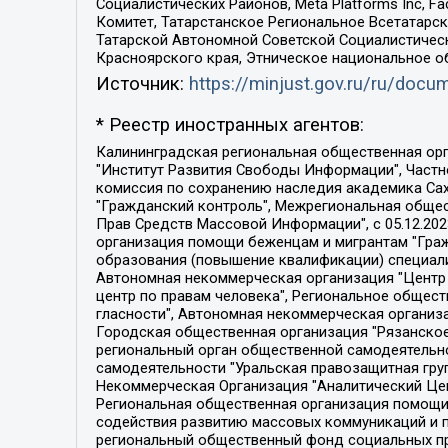
Социалистических Районов, Meta Platforms Inc, 
Комитет, Татарстанское Региональное Всетатар
Татарской Автономной Советской Социалистическ
Красноярского края, Этническое национальное о
Источник:
https://minjust.gov.ru/ru/doc
* Реестр иностранных агентов:
Калининградская региональная общественная организация "Экозащита!-Женсовет", Фонд содействия защите прав и свобод граждан "Общественный вердикт", Фонд "Институт Развития Свободы Информации", Частное учреждение "Информационное агентство МЕМО. РУ", Региональная общественная организация "Общественная комиссия по сохранению наследия академика Сахарова", Фонд поддержки свободы прессы, Санкт-Петербургская общественная правозащитная организация "Гражданский контроль", Межрегиональная общественная организация "Информационно-просветительский центр "Мемориал", Региональный Фонд "Центр Защиты Прав Средств Массовой Информации", с 05.12.2023 Фонд "Центр Защиты Прав Средств массовой информации", Региональная общественная благотворительная организация помощи беженцам и мигрантам "Гражданское содействие", Негосударственное образовательное учреждение дополнительного профессионального образования (повышение квалификации) специалистов "АКАДЕМИЯ ПО ПРАВАМ ЧЕЛОВЕКА", Свердловская региональная общественная организация "Сутяжник", Автономная некоммерческая организация "Центр независимых социологических исследований", Союз общественных объединений "Российский исследовательский центр по правам человека", Региональное общественное учреждение научно-информационный центр "МЕМОРИАЛ", Некоммерческая организация "Фонд защиты гласности", Автономная некоммерческая организация "Институт прав человека", Городская общественная организация "Екатеринбургское общество "МЕМОРИАЛ", Городская общественная организация "Рязанское историко-просветительское и правозащитное общество "Мемориал" (Рязанский Мемориал), Челябинский региональный орган общественной самодеятельности – женское общественное объединение "Женщины Евразии", Челябинский региональный орган общественной самодеятельности "Уральская правозащитная группа", Фонд содействия защите здоровья и социальной справедливости имени Андрея Рылькова, Автономная Некоммерческая Организация "Аналитический Центр Юрия Левады", Автономная некоммерческая организация социальной поддержки населения "Проект Апрель", Региональная общественная организация помощи женщинам и детям, находящимся в кризисной ситуации "Информационно-методический центр "Анна", Фонд содействия развитию массовых коммуникаций и правовому просвещению "Так-так-Так", Фонд содействия устойчивому развитию "Серебряная тайга", Свердловский региональный общественный фонд социальных проектов "Новое время", "Idel.Реалии", Кавказ.Реалии, Крым.Реалии, Телеканал Настоящее Время, Татаро-башкирская служба Радио Свобода (Azatliq Radiosi), Радио Свободная Европа/Радио Свобода (PCE/PC), "Сибирь.Реалии", "Фактограф", Благотворительный фонд помощи осужденным и их семьям, Автономная некоммерческая организация "Институт глобализации и социальных движений", Фонд "В защиту прав заключенных", Частное учреждение "Центр поддержки и содействия развитию средств массовой информации", Пензенский региональный общественный благотворительный фонд "Гражданский союз", "Север.Реалии", Некоммерческая организация Фонд "Правовая инициатива", 