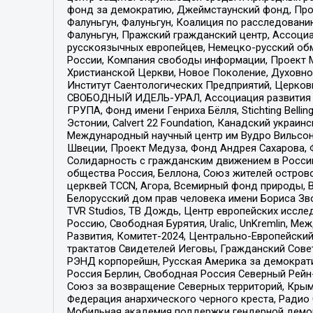
фонд за демократию, Джеймстаунский фонд, Прож
Фалуньгун, Фалуньгун, Коалиция по расследован
Фалуньгун, Пражский гражданский центр, Ассоци
русскоязычных европейцев, Немецко-русский об
России, Компания свободы информации, Проект М
Христианской Церкви, Новое Поколение, Духовн
Институт Саентологических Предприятий, Церков
СВОБОДНЫЙ ИДЕЛЬ-УРАЛ, Ассоциация развития ж
ГРУПА, Фонд имени Генриха Бёлля, Stichting Bellin
Эстонии, Calvert 22 Foundation, Канадский укра
Международный научный центр им Вудро Вильсона
Швеции, Проект Медуза, Фонд Андрея Сахарова, Ф
Солидарность с гражданским движением в России 
общества Россия, Беллона, Союз жителей острово
церквей TCCN, Агора, Всемирный фонд природы, B
Белорусский дом прав человека имени Бориса Зво
TVR Studios, ТВ Дождь, Центр европейских иссл
Россию, Свободная Бурятия, Uralic, UnKremlin, 
Развития, Комитет-2024, Центрально-Европейски
трактатов Свидетелей Иеговы, Гражданский Совет
РЭНД корпорейшн, Русская Америка за демократи
Россия Берлин, Свободная Россия Северный Рейн-В
Союз за возвращение Северных территорий, Крымско
Федерация анархического черного креста, Радио
Мобильная академия поддержки гендерной демократи