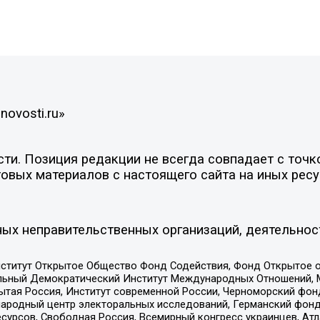
novosti.ru»
и. Позиция редакции не всегда совпадает с точко
овых материалов с настоящего сайта на иных ресу
ых неправительственных организаций, деятельнос
ститут Открытое Общество Фонд Содействия, Фонд Открытое 
альный Демократический Институт Международных Отношений,
тая Россия, Институт современной России, Черноморский фонд
родный центр электоральных исследований, Германский фонд
рсов, Свободная Россия, Всемирный конгресс украинцев, Атла