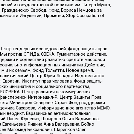
ошений и государственной политики им Питера Мунка,
 Гражданских Свобод, Фонд Бориса Немцова за
имости Ингушетии, Прометей, Stop Occupation of
 Центр гендерных исследований, Фонд защиты прав
 Мы против СПИДа, СВЕЧА, Гуманитарное действие,
ддержки и содействия развитию средств массовой
р социально-информационных инициатив Действие,
 и их семьям, Фонд Тольятти, Новое время,
, Аналитический Центр Юрия Левады, Издательство
 Евразии, Институт прав человека, Фонд защиты
ких инициатив и социального партнерства,
ЕЛОВЕКА, Центр развития некоммерческих
 Трансперенси Интернешнл-Р, Центр Защиты Прав
овета Министров Северных Стран, Фонд поддержки
адемика Сахарова, Информационное агентство МЕМО.
ый вердикт, Евразийская антимонопольная
кий Павел Юрьевич, Шнырова Ольга Вадимовна,
 Евгеньевна, Ривина Анна Валерьевна, Бойко
хоев Магомед Бекханович, Шарипков Олег