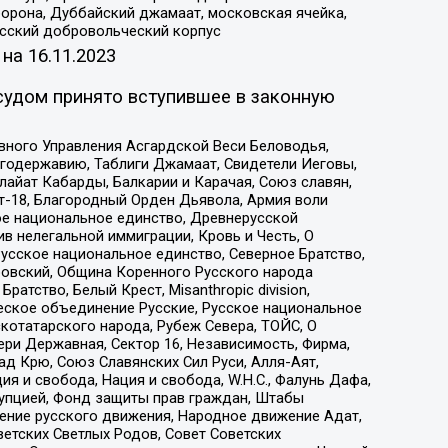
орона, Дуббайский джамаат, московская ячейка,
усский добровольческий корпус
 на
16.11.2023
судом принято вступившее в законную
вного Управления Асгардской Веси Беловодья,
годержавию, Таблиги Джамаат, Свидетели Иеговы,
айат Кабарды, Балкарии и Карачая, Союз славян,
т-18, Благородный Орден Дьявола, Армия воли
ое национальное единство, Древнерусской
 нелегальной иммиграции, Кровь и Честь, О
усское национальное единство, Северное Братство,
ровский, Община Коренного Русского народа
атство, Белый Крест, Misanthropic division,
еское объединение Русские, Русское национальное
котатарского народа, Рубеж Севера, ТОЙС, О
ри Державная, Сектор 16, Независимость, Фирма,
д Крю, Союз Славянских Сил Руси, Алля-Аят,
я и свобода, Нация и свобода, W.H.С., Фалунь Дафа,
рупцией, Фонд защиты прав граждан, Штабы
ение русского движения, Народное движение Адат,
етских Светлых Родов, Совет Советских