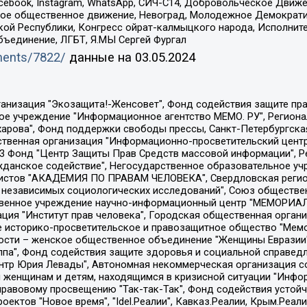
Facebook, Instagram, WhatsApp, СИЧ-С14, Добровольческое Движ
ское общественное движение, Невоград, Молодежное Демократ
ой Республики, Конгресс ойрат-калмыцкого народа, Исполнит
бъединение, ЛГБТ, Я.МЫ Сергей Фургал
uments/7822/
данные на
03.05.2024
Общество с ограниченной ответственностью "Радио Свободная Европа/Радио Свобода", Чешское информационное агентство "MEDIUM-ORIENT", Красноярская региональная общественная организация "Мы против СПИДа", Камалягин Денис Николаевич, Маркелов Сергей Евгеньевич, Пономарев Лев Александрович, Савицкая Людмила Алексеевна, Автономная некоммерческая организация "Центр по работе с проблемой насилия "НАСИЛИЮ.НЕТ", Межрегиональный профессиональный союз работников здравоохранения "Альянс врачей", Юридическое лицо, зарегистрированное в Латвийской Республике, SIA "Medusa Project" (регистрационный номер 40103797863, дата регистрации 10.06.2014), Некоммерческая организация "Фонд по борьбе с коррупцией", Автономная некоммерческая организация "Институт права и публичной политики", Баданин Роман Сергеевич, Гликин Максим Александрович, Железнова Мария Михайловна, Лукьянова Юлия Сергеевна, Маетная Елизавета Витальевна, Маняхин Петр Борисович, Чуракова Ольга Владимировна, Ярош Юлия Петровна, Юридическое лицо "The Insider SIA", зарегистрированное в Риге, Латвийская Республика (дата регистрации 26.06.2015), являющееся администратором доменного имени интернет-издания "The Insider SIA", https://theins.ru, Постернак Алексей Евгеньевич, Рубин Михаил Аркадьевич, Анин Роман Александрович, Юридическое лицо Istories fonds, зарегистрированное в Латвийской Республике (регистрационный номер 50008295751, дата регистрации 24.02.2020), Великовский Дмитрий Александрович, Долинина Ирина Николаевна, Мароховская Алеся Алексеевна, Шлейнов Роман Юрьевич, Шмагун Олеся Валентиновна, Общество с ограниченной ответственностью "Альтаир 2021", Общество с ограниченной ответственностью "Вега 2021", Общество с ограниченной ответственностью "Главный редактор 2021", Общество с ограниченной ответственностью "Ромашки монолит", Важенков Артем Валерьевич, Ивановская областная общественная организация "Центр гендерных исследований", Гурман Юрий Альбертович, Медиапроект "ОВД-Инфо", Егоров Владимир Владимирович, Жилинский Владимир Александрович, Общество с ограниченной ответственностью "ЗП", Иванова София Юрьевна, Карезина Инна Павловна, Кильтау Екатерина Викторовна, Петров Алексей Викторович, Пискунов Сергей Евгеньевич, Смирнов Сергей Сергеевич, Тихонов Михаил Сергеевич, Общество с ограниченной ответственностью "ЖУРНАЛИСТ-ИНОСТРАННЫЙ АГЕНТ", Арапова Галина Юрьевна, Вольтская Татьяна Анатольевна, Американская компания "Mason G.E.S. Anonymous Foundation" (США), являющаяся владельцем интернет-издания https://mnews.world/, Компания "Stichting Bellingcat", зарегистрированная в Нидерландах (дата регистрации 11.07.2018), Захаров Андрей Вячеславович, Клепиковская Екатерина Дмитриевна, Общество с ограниченной ответственностью "МЕМО", Перл Роман Александрович, Симонов Евгений Алексеевич, Соловьева Елена Анатольевна, Сотников Даниил Владимирович, Сурначева Елизавета Дмитриевна, Автономная некоммерческая организация по защите прав человека и информированию населения "Якутия – Наше Мнение", Общество с ограниченной ответственностью "Москоу диджитал медиа", с 26.01.2023 Общество с ограниченной ответственностью "Чайка Белые сады", Ветошкина Валерия Валерьевна, Заговора Максим Александрович, Межрегиональное общественное движение "Российская ЛГБТ - сеть", Оленичев Максим Владимирович, Павлов Иван Юрьевич, Скворцова Елена Сергеевна, Общество с ограниченной ответственностью "Как бы инагент", Кочетков Игорь Викторович, Общество с ограниченной ответственностью "Честные выборы", Еланчик Олег Александрович, Общество с ограниченной ответственностью "Нобелевский призыв", Гималова Регина Эмилевна, Григорьев Андрей Валерьевич, Григорьева Алина Александровна, Ассоциация по содействию защите прав призывников, альтернативнослужащих и военнослужащих "Правозащитная группа "Гражданин.Армия.Право", Хисамова Регина Фаритовна, Автономная некоммерческая организация по реализа