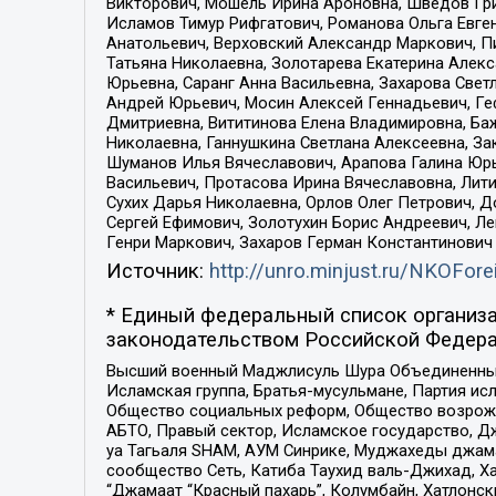
Викторович, Мошель Ирина Ароновна, Шведов Гри
Исламов Тимур Рифгатович, Романова Ольга Евге
Анатольевич, Верховский Александр Маркович, П
Татьяна Николаевна, Золотарева Екатерина Алек
Юрьевна, Саранг Анна Васильевна, Захарова Свет
Андрей Юрьевич, Мосин Алексей Геннадьевич, Ге
Дмитриевна, Вититинова Елена Владимировна, Ба
Николаевна, Ганнушкина Светлана Алексеевна, За
Шуманов Илья Вячеславович, Арапова Галина Юрь
Васильевич, Протасова Ирина Вячеславовна, Лит
Сухих Дарья Николаевна, Орлов Олег Петрович, 
Сергей Ефимович, Золотухин Борис Андреевич, Л
Генри Маркович, Захаров Герман Константинович
Источник:
http://unro.minjust.ru/NKOFore
* Единый федеральный список организа
законодательством Российской Федера
Высший военный Маджлисуль Шура Объединенных с
Исламская группа, Братья-мусульмане, Партия ис
Общество социальных реформ, Общество возрожд
АБТО, Правый сектор, Исламское государство, Д
уа Тагьаля SHAM, АУМ Синрике, Муджахеды джама
сообщество Сеть, Катиба Таухид валь-Джихад, Хай
“Джамаат “Красный пахарь”, Колумбайн, Хатлонск