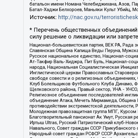
батальон имени Номана Челебиджихана, Азов, Па
Батал-Хаджи Белхороев, Маньяки Культ Убийц, М
Источник:
http://nac.gov.ru/terroristichesk
* Перечень общественных объединений 
силу решение о ликвидации или запрете
Национал-большевистская партия, ВЕК РА, Рада 
Славянская Община Капища Веды Перуна, Мужская
Русское национальное единство, Национал-социа
Ат-Такфир Валь-Хиджра, Пит Буль, Национал-соц
народа, Национальная Социалистическая Инициат
Инглистической церкви Православных Староверов
свободе совести и о религиозных объединениях,
Клуб Болельщиков Футбольного Клуба Динамо, Фа
Щелковского района, Правый сектор, УНА - УНСО, У
Религиозное объединение последователей инглии
объединение Атака, Мечеть Мирмамеда, Община К
противодействии экстремистской деятельности, 
Молодежная правозащитная группа МПГ, Курсом П
Благотворительный пансионат Ак Умут, Русская ре
Иртыш Ultras, Русский Патриотический клуб-Нов
Навального, Совет граждан СССР Прикубанского 
Народный совет граждан РСФСР СССР Архангельск