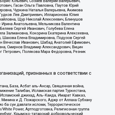
Борис Юльевич, Созаев Валерий Валерьевич,
тович, Гасан Ольга Павловна, Паутов Юрий
ровна, Чуркина Наталья Валерьевна, Акимова
 Гудков Лев Дмитриевич, Илларионова Юлия
ихайловна, Щур Николай Алексеевич, Блинушов
е Ирина Анатольевна, Мельникова Валентина
Беляев Сергей Иванович, Голубева Елена
ила Залмановна, Кокорина Екатерина Алексеевна,
, Шахова Елена Владимировна, Подузов Сергей
ин Вячеслав Иванович, Шабад Анатолий Ефимович,
вна, Смирнов Владимир Александрович, Вицин
ег Петрович, Полякова Мара Федоровна, Резник
ганизаций, признанных в соответствии с
на, База, Асбат аль-Ансар, Священная война,
ижение Талибан, Исламская партия Туркестана,
Исламский джихад, Аль-Каида, Имарат Кавказ,
 Минина и Д. Пожарского, Аджр от Аллаха Субхану
о ба суи давлати исломи, Террористическое
/White Power, Артподготовка, Религиозная группа
Оренбург, Крымско-татарский добровольческий