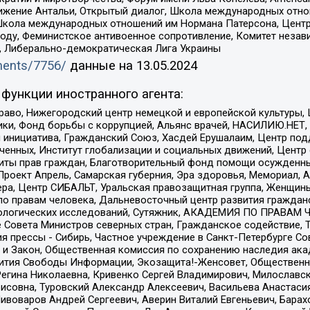
ое движение Антальи, Открытый диалог, Школа международных отн
Школа международных отношений им Нормана Патерсона, Центр
ду, Феминистское антивоенное сопротивление, Комитет независ
а, Либерально-демократическая Лига Украины
uments/7756/
данные на
13.05.2024
функции иностранного агента:
раво, Нижегородский центр немецкой и европейской культуры,
тики, Фонд борьбы с коррупцией, Альянс врачей, НАСИЛИЮ.НЕТ,
я инициатива, Гражданский Союз, Хасдей Ерушалаим, Центр по
юченных, Институт глобализации и социальных движений, Цент
ты прав граждан, Благотворительный фонд помощи осужденным
а, Проект Апрель, Самарская губерния, Эра здоровья, Мемориал
ера, Центр СИБАЛЬТ, Уральская правозащитная группа, Женщины
по правам человека, Дальневосточный центр развития гражданс
ологических исследований, Сутяжник, АКАДЕМИЯ ПО ПРАВАМ Ч
е Совета Министров северных стран, Гражданское содействие,
я прессы - Сибирь, Частное учреждение в Санкт-Петербурге С
 и Закон, Общественная комиссия по сохранению наследия ак
звития Свободы Информации, Экозащита!-Женсовет, Общественн
Регина Николаевна, Кривенко Сергей Владимирович, Милославс
совна, Туровский Александр Алексеевич, Васильева Анастасия
Пивоваров Андрей Сергеевич, Аверин Виталий Евгеньевич, Бара