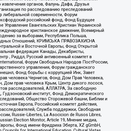
 извлечения органов, Фалунь Дафа, Друзья
рганизация по расследованию преследований
тр либеральной современности, Форум
 Оксфордский российский фонд, Фонд Будущее
е Управление Евангельских Христиан Украинской
еждународное христианское движение, Всемирный
людению за выборами, Республика Польша,
народных Отношений, КРИМСЬКА ПРАВОЗАХИСНА
ы Центральной и Восточной Европы, Фонд Открытой
иональная федерация Канады, Декабристы,
тр , Риддл, Русский антивоенный комитет в
nternational, Форум Свободных Народов ПостРоссии,
дарственного управления, Форум гражданского
рнешнл, Фонд борьбы с коррупцией Инк, Завет
прав человека Чернигов, Фонд Дом Прав Человека,
н, Дом прав человека Крым, Центр дикого лосося,
стов расследователей, АЛЛАТРА, За свободную
д, Гудзоновский институт, Фонд Демократического
сследований, Общество Сторожевой башни, Библии и
сточная Европа, Российский комитет действия,
-расследователей, Служба поддержки, Свободная
 Russie-Libertes, La Asocicion de Rusos Libres,
an Election Monitor, Article 19, Мнение медиа,
Европы, Фонд имени Фридриха Эберта, XZ gGmbH,
ls for International Education, Cultural Vistas,