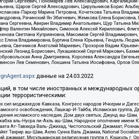
горий Сергеевич, Пономарев Лев Александрович, Каргалицкий 
ньевна, Щаров Сергей Алексадрович, Цирульников Борис Альбер
ислакова-Паркер Марина Петровна, Кочеткова Татьяна Владими
сандровна, Рачинский Ян Збигневич, Жемкова Елена Борисовна,
лана Сергеевна, Аверин Владимир Анатольевич, Щур Татьяна М
фтер Валентин Михайлович, Симонов Алексей Кириллович, Флиг
женова Светлана Куприяновна, Максимов Сергей Владимирович, 
кс Елена Владимировна, Буртина Елена Юрьевна, Гендель Людм
евна, Свечников Анатолий Мариевич, Прохоров Вадим Юрьевич
инский Леонид Борисович, Лукашевский Сергей Маркович, Бахм
Добровольская Анна Дмитриевна, Королева Александра Евгенье
евинсон Лев Семенович, Локшина Татьяна Иосифовна, Орлов Ол
ignAgent.aspx
данные на
24.03.2022
ций, в том числе иностранных и международных ор
ции террористическими:
ил моджахедов Кавказа, Конгресс народов Ичкерии и Дагеста
ламского освобождения, Лашкар-И-Тайба, Исламская группа, Дв
ения исламского наследия, Дом двух святых, Джунд аш-Шам, 
жабха аль-Нусра ли-Ахль аш-Шам, Народное ополчение имени К.
ата Ат-Тавхида Валь-Джихад, Чистопольский Джамаат, Рохнам
ят Тахрир аш-Шам, Ахлю Сунна Валь Джамаа, National Socialism
ий джамаат, Мусульманская религиозная группа п. Кушкуль г. 