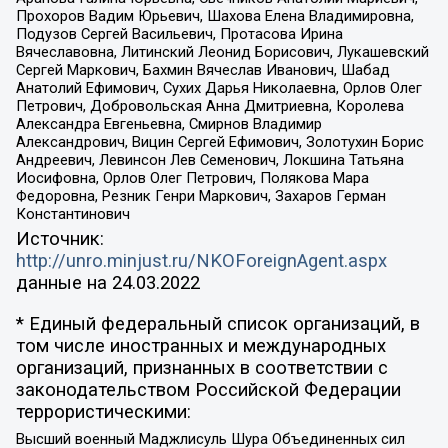
Прохоров Вадим Юрьевич, Шахова Елена Владимировна,
Подузов Сергей Васильевич, Протасова Ирина
Вячеславовна, Литинский Леонид Борисович, Лукашевский
Сергей Маркович, Бахмин Вячеслав Иванович, Шабад
Анатолий Ефимович, Сухих Дарья Николаевна, Орлов Олег
Петрович, Добровольская Анна Дмитриевна, Королева
Александра Евгеньевна, Смирнов Владимир
Александрович, Вицин Сергей Ефимович, Золотухин Борис
Андреевич, Левинсон Лев Семенович, Локшина Татьяна
Иосифовна, Орлов Олег Петрович, Полякова Мара
Федоровна, Резник Генри Маркович, Захаров Герман
Константинович
Источник:
http://unro.minjust.ru/NKOForeignAgent.aspx
данные на
24.03.2022
* Единый федеральный список организаций, в
том числе иностранных и международных
организаций, признанных в соответствии с
законодательством Российской Федерации
террористическими:
Высший военный Маджлисуль Шура Объединенных сил