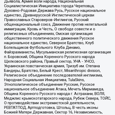
Дьявола, Армия воли народа, Национальная
Социалистическая Инициатива города Череповца,
Духовно-Родовая Держава Русь, Русское национальное
единство, Древнерусской Инглистической церкви
Православных Староверов-Инглингов, Русский
общенациональный союз, Движение против нелегальной
иммиграции, Кровь и Честь, О свободе совести и о
религиозных объединениях, Омская организация
общественного политического движения Русское
национальное единство, Северное Братство, Клуб
Болельщиков Футбольного Клуба Динамо,
Файзрахманисты, Мусульманская религиозная организация
п. Боровский, Община Коренного Русского народа
Щелковского района, Правый сектор, УНА - УНСО,
Украинская повстанческая армия, Тризуб им. Степана
Бандеры, Братство, Белый Крест, Misanthropic division,
Религиозное объединение последователей инглиизма,
Народная Социальная Инициатива, TulaSkins,
Этнополитическое объединение Русские, Русское
национальное объединение Атака, Мечеть Мирмамеда,
Община Коренного Русского народа г. Астрахани, ВОЛЯ,
Меджлис крымскотатарского народа, Рубеж Севера, ТОЙС,
О противодействии экстремистской деятельности,
РЕВТАТПОД, Артподготовка, Штольц, В честь иконы
Божией Матери Державная, Сектор 16, Независимость,