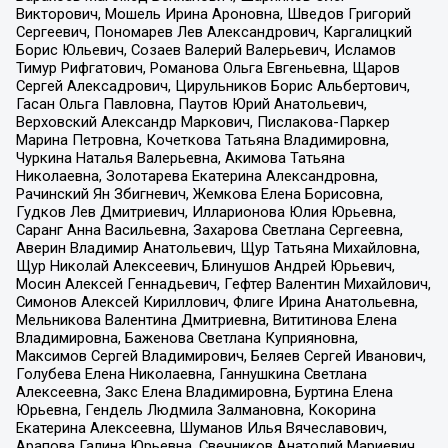
Викторович, Мошель Ирина Ароновна, Шведов Григорий
Сергеевич, Пономарев Лев Александрович, Каргалицкий
Борис Юльевич, Созаев Валерий Валерьевич, Исламов
Тимур Рифгатович, Романова Ольга Евгеньевна, Щаров
Сергей Алексадрович, Цирульников Борис Альбертович,
Гасан Ольга Павловна, Паутов Юрий Анатольевич,
Верховский Александр Маркович, Пислакова-Паркер
Марина Петровна, Кочеткова Татьяна Владимировна,
Чуркина Наталья Валерьевна, Акимова Татьяна
Николаевна, Золотарева Екатерина Александровна,
Рачинский Ян Збигневич, Жемкова Елена Борисовна,
Гудков Лев Дмитриевич, Илларионова Юлия Юрьевна,
Саранг Анна Васильевна, Захарова Светлана Сергеевна,
Аверин Владимир Анатольевич, Щур Татьяна Михайловна,
Щур Николай Алексеевич, Блинушов Андрей Юрьевич,
Мосин Алексей Геннадьевич, Гефтер Валентин Михайлович,
Симонов Алексей Кириллович, Флиге Ирина Анатольевна,
Мельникова Валентина Дмитриевна, Вититинова Елена
Владимировна, Баженова Светлана Куприяновна,
Максимов Сергей Владимирович, Беляев Сергей Иванович,
Голубева Елена Николаевна, Ганнушкина Светлана
Алексеевна, Закс Елена Владимировна, Буртина Елена
Юрьевна, Гендель Людмила Залмановна, Кокорина
Екатерина Алексеевна, Шуманов Илья Вячеславович,
Арапова Галина Юрьевна, Свечников Анатолий Мариевич,