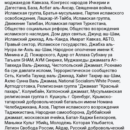
моджахедов Кавказа, Конгресс народов Ичкерии и
Дагестана, База, Асбат аль-Ансар, Священная война,
Исламская группа, Братья-мусульмане, Партия исламского
освобождения, Лашкар-И-Тайба, Исламская группа,
Движение Талибан, Исламская партия Туркестана,
Общество социальных реформ, Общество возрождения
исламского наследия, Дом двух святых, Джунд аш-Шам,
Исламский джихад, Аль-Каида, Имарат Кавказ, АБТО,
Правый сектор, Исламское государство, Джабха аль-
Нусра ли-Ахль аш-Шам, Народное ополчение имени К.
Минина и Д. Пожарского, Аджр от Аллаха Субхану уа
Тагьаля SHAM, АУМ Синрике, Муджахеды джамаата Ат-
Тавхида Валь-Джихад, Чистопольский Джамаат, Рохнамо
ба суи давлати исломи, Террористическое сообщество
Сеть, Катиба Таухид валь-Джихад, Хайят Тахрир аш-Шам,
Ахлю Сунна Валь Джамаа, National Socialism/White Power,
Артподготовка, Религиозная группа “Джамаат “Красный
пахарь”, Колумбайн, Хатлонский джамаат, Мусульманская
религиозная группа п. Кушкуль г. Оренбург, Крымско-
татарский добровольческий батальон имени Номана
Челебиджихана, Азов, Партия исламского возрождения
Таджикистана, Народная самооборона, Дуббайский
джамаат, московская ячейка, Батал-Хаджи Белхороев,
Маньяки Культ Убийц, Молодёжь Которая Улыбается,
Легион Свобода России, Айдар, Русский добровольческий