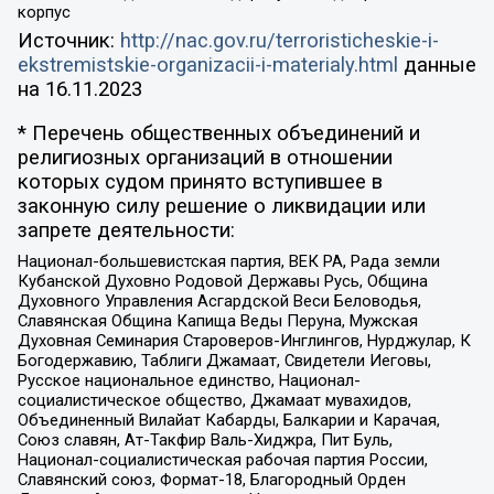
корпус
Источник:
http://nac.gov.ru/terroristicheskie-i-
ekstremistskie-organizacii-i-materialy.html
данные
на
16.11.2023
* Перечень общественных объединений и
религиозных организаций в отношении
которых судом принято вступившее в
законную силу решение о ликвидации или
запрете деятельности:
Национал-большевистская партия, ВЕК РА, Рада земли
Кубанской Духовно Родовой Державы Русь, Община
Духовного Управления Асгардской Веси Беловодья,
Славянская Община Капища Веды Перуна, Мужская
Духовная Семинария Староверов-Инглингов, Нурджулар, К
Богодержавию, Таблиги Джамаат, Свидетели Иеговы,
Русское национальное единство, Национал-
социалистическое общество, Джамаат мувахидов,
Объединенный Вилайат Кабарды, Балкарии и Карачая,
Союз славян, Ат-Такфир Валь-Хиджра, Пит Буль,
Национал-социалистическая рабочая партия России,
Славянский союз, Формат-18, Благородный Орден