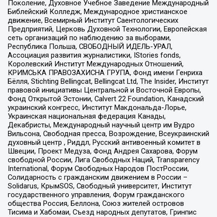
Поколение, Духовное Учебное Заведение Международный
Библейский Колледж, Международное христианское
движение, Всемирный Институт Саентологических
Предприятий, Церковь Духовной Технологии, Европейская
сеть организаций по наблюдению за выборами,
Республика Польша, СВОБОДНЫЙ ИДЕЛЬ-УРАЛ,
Ассоциация развития журналистики, IStories fonds,
Королевский Институт Международных Отношений,
КРИМСЬКА ПРАВОЗАХИСНА ГРУПА, Фонд имени Генриха
Бёлля, Stichting Bellingcat, Bellingcat Ltd, The Insider, Институт
правовой инициативы Центральной и Восточной Европы,
Фонд Открытой Эстонии, Calvert 22 Foundation, Канадский
украинский конгресс, Институт Макдональда-Лорье,
Украинская национальная федерация Канады,
Декабристы, Международный научный центр им Вудро
Вильсона, Свободная пресса, Возрождение, Всеукраинский
духовный центр , Риддл, Русский антивоенный комитет в
Швеции, Проект Медуза, Фонд Андрея Сахарова, Форум
свободной России, Лига Свободных Наций, Transparеncy
International, Форум Свободных Народов ПостРоссии,
Солидарность с гражданским движением в России –
Solidarus, КрымSOS, Свободный университет, Институт
государственного управления, Форум гражданского
общества Россия, Беллона, Союз жителей островов
Тисима и Хабомаи, Съезд народных депутатов, Гринпис