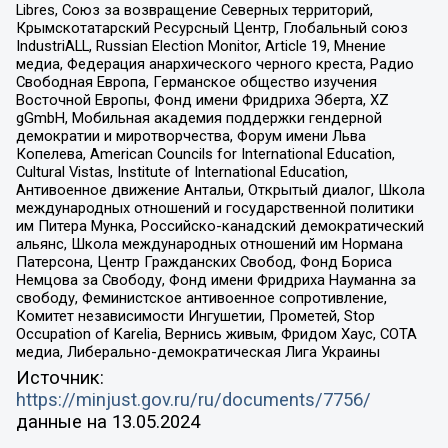
Libres, Союз за возвращение Северных территорий,
Крымскотатарский Ресурсный Центр, Глобальный союз
IndustriALL, Russian Election Monitor, Article 19, Мнение
медиа, Федерация анархического черного креста, Радио
Свободная Европа, Германское общество изучения
Восточной Европы, Фонд имени Фридриха Эберта, XZ
gGmbH, Мобильная академия поддержки гендерной
демократии и миротворчества, Форум имени Льва
Копелева, American Councils for International Education,
Cultural Vistas, Institute of International Education,
Антивоенное движение Антальи, Открытый диалог, Школа
международных отношений и государственной политики
им Питера Мунка, Российско-канадский демократический
альянс, Школа международных отношений им Нормана
Патерсона, Центр Гражданских Свобод, Фонд Бориса
Немцова за Свободу, Фонд имени Фридриха Науманна за
свободу, Феминистское антивоенное сопротивление,
Комитет независимости Ингушетии, Прометей, Stop
Occupation of Karelia, Вернись живым, Фридом Хаус, СОТА
медиа, Либерально-демократическая Лига Украины
Источник:
https://minjust.gov.ru/ru/documents/7756/
данные на
13.05.2024