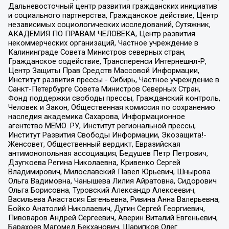
Дальневосточный центр развития гражданских инициатив
и социального партнерства, Гражданское действие, Центр
независимых социологических исследований, Сутяжник,
АКАДЕМИЯ ПО ПРАВАМ ЧЕЛОВЕКА, Центр развития
некоммерческих организаций, Частное учреждение в
Калининграде Совета Министров северных стран,
Гражданское содействие, Трансперенси Интернешнл-Р,
Центр Защиты Прав Средств Массовой Информации,
Институт развития прессы - Сибирь, Частное учреждение в
Санкт-Петербурге Совета Министров Северных Стран,
Фонд поддержки свободы прессы, Гражданский контроль,
Человек и Закон, Общественная комиссия по сохранению
наследия академика Сахарова, Информационное
агентство МЕМО. РУ, Институт региональной прессы,
Институт Развития Свободы Информации, Экозащита!-
Женсовет, Общественный вердикт, Евразийская
антимонопольная ассоциация, Бедушев Петр Петрович,
Дзугкоева Регина Николаевна, Кривенко Сергей
Владимирович, Милославский Павел Юрьевич, Шнырова
Ольга Вадимовна, Чанышева Лилия Айратовна, Сидорович
Ольга Борисовна, Туровский Александр Алексеевич,
Васильева Анастасия Евгеньевна, Ривина Анна Валерьевна,
Бойко Анатолий Николаевич, Дугин Сергей Георгиевич,
Пивоваров Андрей Сергеевич, Аверин Виталий Евгеньевич,
Барахоев Магомед Бекханович, Шарипков Олег