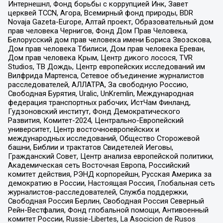
Интернешнл, Фонд борьбы с коррупцией Инк, Завет
церквей TCCN, Агора, Всемирный фонд природы, BDR
Novaja Gazeta-Europe, Алтай проект, Образовательный дом
прав человека Чернигов, Фонд Дом Прав Человека,
Белорусский дом прав человека имени Бориса Звозскова,
Дом прав человека Тбилиси, Дом прав человека Ереван,
Дом прав человека Крым, Центр дикого лосося, TVR
Studios, ТВ Дождь, Центр европейских исследований им
Вилфрида Мартенса, Сетевое объединение журналистов
расследователей, АЛЛАТРА, За свободную Россию,
Свободная Бурятия, Uralic, UnKremlin, Международная
федерация транспортных рабочих, ИстЧам Финланд,
Гудзоновский институт, Фонд Демократического
Развития, Комитет-2024, Центрально-Европейский
университет, Центр восточноевропейских и
международных исследований, Общество Сторожевой
башни, Библии и трактатов Свидетелей Иеговы,
Гражданский Совет, Центр анализа европейской политики,
Академическая сеть Восточная Европа, Российский
комитет действия, РЭНД корпорейшн, Русская Америка за
демократию в России, Настоящая Россия, Глобальная сеть
журналистов-расследователей, Служба поддержки,
Свободная Россия Берлин, Свободная Россия Северный
Рейн-Вестфалия, Фонд глобальной помощи, Антивоенный
комитет России, Russie-Libertes, La Asocicion de Rusos