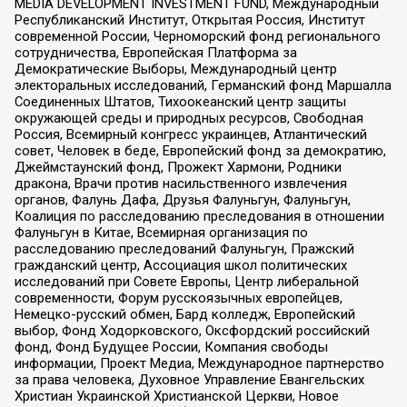
MEDIA DEVELOPMENT INVESTMENT FUND, Международный
Республиканский Институт, Открытая Россия, Институт
современной России, Черноморский фонд регионального
сотрудничества, Европейская Платформа за
Демократические Выборы, Международный центр
электоральных исследований, Германский фонд Маршалла
Соединенных Штатов, Тихоокеанский центр защиты
окружающей среды и природных ресурсов, Свободная
Россия, Всемирный конгресс украинцев, Атлантический
совет, Человек в беде, Европейский фонд за демократию,
Джеймстаунский фонд, Прожект Хармони, Родники
дракона, Врачи против насильственного извлечения
органов, Фалунь Дафа, Друзья Фалуньгун, Фалуньгун,
Коалиция по расследованию преследования в отношении
Фалуньгун в Китае, Всемирная организация по
расследованию преследований Фалуньгун, Пражский
гражданский центр, Ассоциация школ политических
исследований при Совете Европы, Центр либеральной
современности, Форум русскоязычных европейцев,
Немецко-русский обмен, Бард колледж, Европейский
выбор, Фонд Ходорковского, Оксфордский российский
фонд, Фонд Будущее России, Компания свободы
информации, Проект Медиа, Международное партнерство
за права человека, Духовное Управление Евангельских
Христиан Украинской Христианской Церкви, Новое