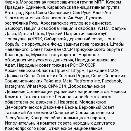
Фирма, Молодежная правозащитная группа МПГ, Курсом
Правды и Единения, Каракольская инициативная группа,
Автоград Крю, Союз Славянских Сил Руси, Алля-Аят,
Благотворительный пансионат Ак Умут, Русская
республика Русь, Арестантское уголовное единство,
Башкорт, Нация и свобода, Нация и свобода, W.H.С., Фалунь
Дафа, Иртыш Ultras, Русский Патриотический клуб-
Новокузнецк/РПК, Сибирский державный союз, Фонд
борьбы с коррупцией, Фонд защиты прав граждан, Штабы
Навального, Совет граждан СССР Прикубанского округа г.
Краснодара, Мужское государство, Народное
объединение русского движения, Народное движение
Адат, Народный совет граждан РСФСР СССР
Архангельской области, Проект Штурм, Граждане СССР,
Держава Союз Советских Светлых Родов, Совет Советских
Социалистических Районов, Meta Platforms Inc, Facebook,
Instagram, WhatsApp, СИЧ-С14, Добровольческое
Движение Организации украинских националистов, Черный
Комитет, Татарстанское Региональное Всетатарское
общественное движение, Невоград, Молодежное
Демократическое Движение Весна, Верховный Совет
Татарской Автономной Советской Социалистической
Республики, Конгресс ойрат-калмыцкого народа,
Исполнительный комитет совета народных депутатов
Красноярского края, Этническое национальное