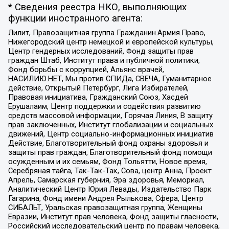
* Сведения реестра НКО, выполняющих
функции иностранного агента:
Лилит, Правозащитная группа Гражданин.Армия.Право,
Нижегородский центр немецкой и европейской культуры,
Центр гендерных исследований, Фонд защиты прав
граждан Штаб, Институт права и публичной политики,
Фонд борьбы с коррупцией, Альянс врачей,
НАСИЛИЮ.НЕТ, Мы против СПИДа, СВЕЧА, Гуманитарное
действие, Открытый Петербург, Лига Избирателей,
Правовая инициатива, Гражданский Союз, Хасдей
Ерушалаим, Центр поддержки и содействия развитию
средств массовой информации, Горячая Линия, В защиту
прав заключенных, Институт глобализации и социальных
движений, Центр социально-информационных инициатив
Действие, Благотворительный фонд охраны здоровья и
защиты прав граждан, Благотворительный фонд помощи
осужденным и их семьям, Фонд Тольятти, Новое время,
Серебряная тайга, Так-Так-Так, Сова, центр Анна, Проект
Апрель, Самарская губерния, Эра здоровья, Мемориал,
Аналитический Центр Юрия Левады, Издательство Парк
Гагарина, Фонд имени Андрея Рылькова, Сфера, Центр
СИБАЛЬТ, Уральская правозащитная группа, Женщины
Евразии, Институт прав человека, Фонд защиты гласности,
Российский исследовательский центр по правам человека,