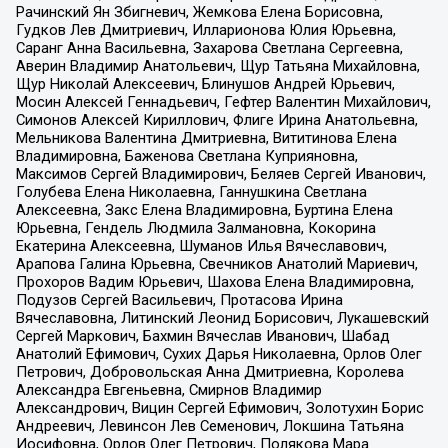
Рачинский Ян Збигневич, Жемкова Елена Борисовна,
Гудков Лев Дмитриевич, Илларионова Юлия Юрьевна,
Саранг Анна Васильевна, Захарова Светлана Сергеевна,
Аверин Владимир Анатольевич, Щур Татьяна Михайловна,
Щур Николай Алексеевич, Блинушов Андрей Юрьевич,
Мосин Алексей Геннадьевич, Гефтер Валентин Михайлович,
Симонов Алексей Кириллович, Флиге Ирина Анатольевна,
Мельникова Валентина Дмитриевна, Вититинова Елена
Владимировна, Баженова Светлана Куприяновна,
Максимов Сергей Владимирович, Беляев Сергей Иванович,
Голубева Елена Николаевна, Ганнушкина Светлана
Алексеевна, Закс Елена Владимировна, Буртина Елена
Юрьевна, Гендель Людмила Залмановна, Кокорина
Екатерина Алексеевна, Шуманов Илья Вячеславович,
Арапова Галина Юрьевна, Свечников Анатолий Мариевич,
Прохоров Вадим Юрьевич, Шахова Елена Владимировна,
Подузов Сергей Васильевич, Протасова Ирина
Вячеславовна, Литинский Леонид Борисович, Лукашевский
Сергей Маркович, Бахмин Вячеслав Иванович, Шабад
Анатолий Ефимович, Сухих Дарья Николаевна, Орлов Олег
Петрович, Добровольская Анна Дмитриевна, Королева
Александра Евгеньевна, Смирнов Владимир
Александрович, Вицин Сергей Ефимович, Золотухин Борис
Андреевич, Левинсон Лев Семенович, Локшина Татьяна
Иосифовна, Орлов Олег Петрович, Полякова Мара