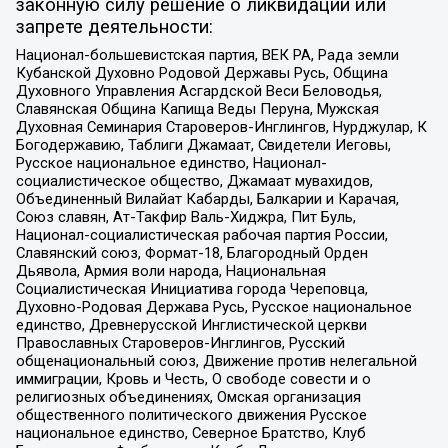
законную силу решение о ликвидации или
запрете деятельности:
Национал-большевистская партия, ВЕК РА, Рада земли
Кубанской Духовно Родовой Державы Русь, Община
Духовного Управления Асгардской Веси Беловодья,
Славянская Община Капища Веды Перуна, Мужская
Духовная Семинария Староверов-Инглингов, Нурджулар, К
Богодержавию, Таблиги Джамаат, Свидетели Иеговы,
Русское национальное единство, Национал-
социалистическое общество, Джамаат мувахидов,
Объединенный Вилайат Кабарды, Балкарии и Карачая,
Союз славян, Ат-Такфир Валь-Хиджра, Пит Буль,
Национал-социалистическая рабочая партия России,
Славянский союз, Формат-18, Благородный Орден
Дьявола, Армия воли народа, Национальная
Социалистическая Инициатива города Череповца,
Духовно-Родовая Держава Русь, Русское национальное
единство, Древнерусской Инглистической церкви
Православных Староверов-Инглингов, Русский
общенациональный союз, Движение против нелегальной
иммиграции, Кровь и Честь, О свободе совести и о
религиозных объединениях, Омская организация
общественного политического движения Русское
национальное единство, Северное Братство, Клуб