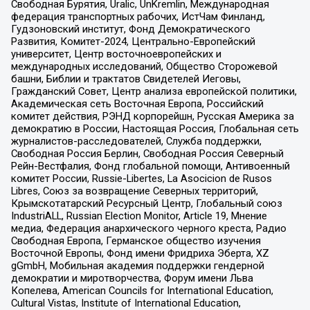
Свободная Бурятия, Uralic, UnKremlin, Международная
федерация транспортных рабочих, ИстЧам Финланд,
Гудзоновский институт, Фонд Демократического
Развития, Комитет-2024, Центрально-Европейский
университет, Центр восточноевропейских и
международных исследований, Общество Сторожевой
башни, Библии и трактатов Свидетелей Иеговы,
Гражданский Совет, Центр анализа европейской политики,
Академическая сеть Восточная Европа, Российский
комитет действия, РЭНД корпорейшн, Русская Америка за
демократию в России, Настоящая Россия, Глобальная сеть
журналистов-расследователей, Служба поддержки,
Свободная Россия Берлин, Свободная Россия Северный
Рейн-Вестфалия, Фонд глобальной помощи, Антивоенный
комитет России, Russie-Libertes, La Asocicion de Rusos
Libres, Союз за возвращение Северных территорий,
Крымскотатарский Ресурсный Центр, Глобальный союз
IndustriALL, Russian Election Monitor, Article 19, Мнение
медиа, Федерация анархического черного креста, Радио
Свободная Европа, Германское общество изучения
Восточной Европы, Фонд имени Фридриха Эберта, XZ
gGmbH, Мобильная академия поддержки гендерной
демократии и миротворчества, Форум имени Льва
Копелева, American Councils for International Education,
Cultural Vistas, Institute of International Education,