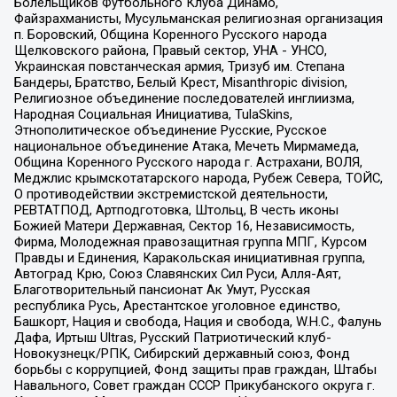
Болельщиков Футбольного Клуба Динамо,
Файзрахманисты, Мусульманская религиозная организация
п. Боровский, Община Коренного Русского народа
Щелковского района, Правый сектор, УНА - УНСО,
Украинская повстанческая армия, Тризуб им. Степана
Бандеры, Братство, Белый Крест, Misanthropic division,
Религиозное объединение последователей инглиизма,
Народная Социальная Инициатива, TulaSkins,
Этнополитическое объединение Русские, Русское
национальное объединение Атака, Мечеть Мирмамеда,
Община Коренного Русского народа г. Астрахани, ВОЛЯ,
Меджлис крымскотатарского народа, Рубеж Севера, ТОЙС,
О противодействии экстремистской деятельности,
РЕВТАТПОД, Артподготовка, Штольц, В честь иконы
Божией Матери Державная, Сектор 16, Независимость,
Фирма, Молодежная правозащитная группа МПГ, Курсом
Правды и Единения, Каракольская инициативная группа,
Автоград Крю, Союз Славянских Сил Руси, Алля-Аят,
Благотворительный пансионат Ак Умут, Русская
республика Русь, Арестантское уголовное единство,
Башкорт, Нация и свобода, Нация и свобода, W.H.С., Фалунь
Дафа, Иртыш Ultras, Русский Патриотический клуб-
Новокузнецк/РПК, Сибирский державный союз, Фонд
борьбы с коррупцией, Фонд защиты прав граждан, Штабы
Навального, Совет граждан СССР Прикубанского округа г.