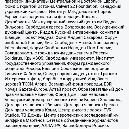
правовой инициативы Центральной и Восточной Европы,
Фонд Открытой Эстонии, Calvert 22 Foundation, Канадский
украинский конгресс, Институт Макдональда-Лорье,
Украинская национальная федерация Канады,
Декабристы, Международный научный центр им Вудро
Вильсона, Свободная пресса, Возрождение, Всеукраинский
духовный центр , Риддл, Русский антивоенный комитет в
Швеции, Проект Медуза, Фонд Андрея Сахарова, Форум
свободной России, Лига Свободных Наций, Transparеncy
International, Форум Свободных Народов ПостРоссии,
Солидарность с гражданским движением в России –
Solidarus, КрымSOS, Свободный университет, Институт
государственного управления, Форум гражданского
общества Россия, Беллона, Союз жителей островов
Тисима и Хабомаи, Съезд народных депутатов, Гринпис
Интернешнл, Фонд борьбы с коррупцией Инк, Завет
церквей TCCN, Агора, Всемирный фонд природы, BDR
Novaja Gazeta-Europe, Алтай проект, Образовательный дом
прав человека Чернигов, Фонд Дом Прав Человека,
Белорусский дом прав человека имени Бориса Звозскова,
Дом прав человека Тбилиси, Дом прав человека Ереван,
Дом прав человека Крым, Центр дикого лосося, TVR
Studios, ТВ Дождь, Центр европейских исследований им
Вилфрида Мартенса, Сетевое объединение журналистов
расследователей, АЛЛАТРА, За свободную Россию,