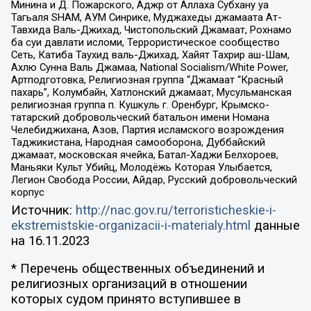
Минина и Д. Пожарского, Аджр от Аллаха Субхану уа
Тагьаля SHAM, АУМ Синрике, Муджахеды джамаата Ат-
Тавхида Валь-Джихад, Чистопольский Джамаат, Рохнамо
ба суи давлати исломи, Террористическое сообщество
Сеть, Катиба Таухид валь-Джихад, Хайят Тахрир аш-Шам,
Ахлю Сунна Валь Джамаа, National Socialism/White Power,
Артподготовка, Религиозная группа “Джамаат “Красный
пахарь”, Колумбайн, Хатлонский джамаат, Мусульманская
религиозная группа п. Кушкуль г. Оренбург, Крымско-
татарский добровольческий батальон имени Номана
Челебиджихана, Азов, Партия исламского возрождения
Таджикистана, Народная самооборона, Дуббайский
джамаат, московская ячейка, Батал-Хаджи Белхороев,
Маньяки Культ Убийц, Молодёжь Которая Улыбается,
Легион Свобода России, Айдар, Русский добровольческий
корпус
Источник:
http://nac.gov.ru/terroristicheskie-i-
ekstremistskie-organizacii-i-materialy.html
данные
на
16.11.2023
* Перечень общественных объединений и
религиозных организаций в отношении
которых судом принято вступившее в