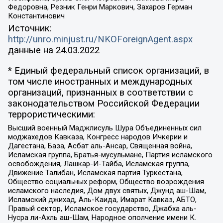
Федоровна, Резник Генри Маркович, Захаров Герман
Константинович
Источник:
http://unro.minjust.ru/NKOForeignAgent.aspx
данные на
24.03.2022
* Единый федеральный список организаций, в
том числе иностранных и международных
организаций, признанных в соответствии с
законодательством Российской Федерации
террористическими:
Высший военный Маджлисуль Шура Объединенных сил
моджахедов Кавказа, Конгресс народов Ичкерии и
Дагестана, База, Асбат аль-Ансар, Священная война,
Исламская группа, Братья-мусульмане, Партия исламского
освобождения, Лашкар-И-Тайба, Исламская группа,
Движение Талибан, Исламская партия Туркестана,
Общество социальных реформ, Общество возрождения
исламского наследия, Дом двух святых, Джунд аш-Шам,
Исламский джихад, Аль-Каида, Имарат Кавказ, АБТО,
Правый сектор, Исламское государство, Джабха аль-
Нусра ли-Ахль аш-Шам, Народное ополчение имени К.