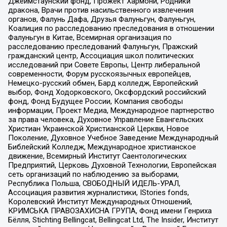
Джеймстаунский фонд, Прожект Хармони, Родники
дракона, Врачи против насильственного извлечения
органов, Фалунь Дафа, Друзья Фалуньгун, Фалуньгун,
Коалиция по расследованию преследования в отношении
Фалуньгун в Китае, Всемирная организация по
расследованию преследований Фалуньгун, Пражский
гражданский центр, Ассоциация школ политических
исследований при Совете Европы, Центр либеральной
современности, Форум русскоязычных европейцев,
Немецко-русский обмен, Бард колледж, Европейский
выбор, Фонд Ходорковского, Оксфордский российский
фонд, Фонд Будущее России, Компания свободы
информации, Проект Медиа, Международное партнерство
за права человека, Духовное Управление Евангельских
Христиан Украинской Христианской Церкви, Новое
Поколение, Духовное Учебное Заведение Международный
Библейский Колледж, Международное христианское
движение, Всемирный Институт Саентологических
Предприятий, Церковь Духовной Технологии, Европейская
сеть организаций по наблюдению за выборами,
Республика Польша, СВОБОДНЫЙ ИДЕЛЬ-УРАЛ,
Ассоциация развития журналистики, IStories fonds,
Королевский Институт Международных Отношений,
КРИМСЬКА ПРАВОЗАХИСНА ГРУПА, Фонд имени Генриха
Бёлля, Stichting Bellingcat, Bellingcat Ltd, The Insider, Институт