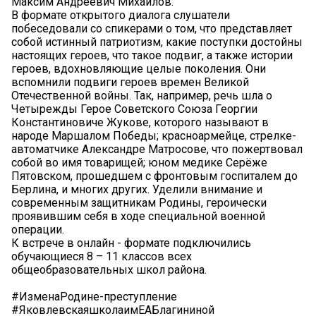
Максим Андреевич Михайлов.
В формате открытого диалога слушатели
побеседовали со спикерами о том, что представляет
собой истинный патриотизм, какие поступки достойны
настоящих героев, что такое подвиг, а также истории
героев, вдохновляющие целые поколения. Они
вспомнили подвиги героев времен Великой
Отечественной войны. Так, например, речь шла о
Четырежды Герое Советского Союза Георгии
Константиновиче Жукове, которого называют в
народе Маршалом Победы; красноармейце, стрелке-
автоматчике Александре Матросове, что пожертвовал
собой во имя товарищей; юном медике Серёже
Пятовском, прошедшем с фронтовым госпиталем до
Берлина, и многих других. Уделили внимание и
современным защитникам Родины, героически
проявившим себя в ходе специальной военной
операции.
К встрече в онлайн - формате подключились
обучающиеся 8 – 11 классов всех
общеобразовательных школ района.
#ИзменаРодине-преступление
#ЯковлевскаяшколаимЕАБлагининой