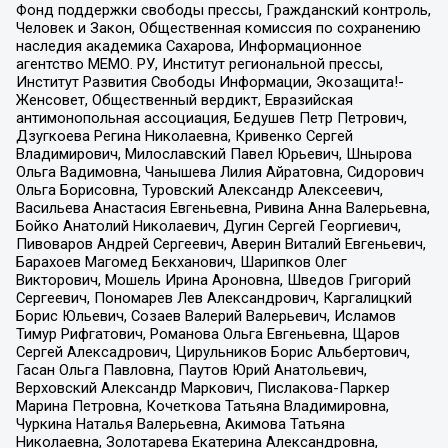
Фонд поддержки свободы прессы, Гражданский контроль,
Человек и Закон, Общественная комиссия по сохранению
наследия академика Сахарова, Информационное
агентство МЕМО. РУ, Институт региональной прессы,
Институт Развития Свободы Информации, Экозащита!-
Женсовет, Общественный вердикт, Евразийская
антимонопольная ассоциация, Бедушев Петр Петрович,
Дзугкоева Регина Николаевна, Кривенко Сергей
Владимирович, Милославский Павел Юрьевич, Шнырова
Ольга Вадимовна, Чанышева Лилия Айратовна, Сидорович
Ольга Борисовна, Туровский Александр Алексеевич,
Васильева Анастасия Евгеньевна, Ривина Анна Валерьевна,
Бойко Анатолий Николаевич, Дугин Сергей Георгиевич,
Пивоваров Андрей Сергеевич, Аверин Виталий Евгеньевич,
Барахоев Магомед Бекханович, Шарипков Олег
Викторович, Мошель Ирина Ароновна, Шведов Григорий
Сергеевич, Пономарев Лев Александрович, Каргалицкий
Борис Юльевич, Созаев Валерий Валерьевич, Исламов
Тимур Рифгатович, Романова Ольга Евгеньевна, Щаров
Сергей Алексадрович, Цирульников Борис Альбертович,
Гасан Ольга Павловна, Паутов Юрий Анатольевич,
Верховский Александр Маркович, Пислакова-Паркер
Марина Петровна, Кочеткова Татьяна Владимировна,
Чуркина Наталья Валерьевна, Акимова Татьяна
Николаевна, Золотарева Екатерина Александровна,