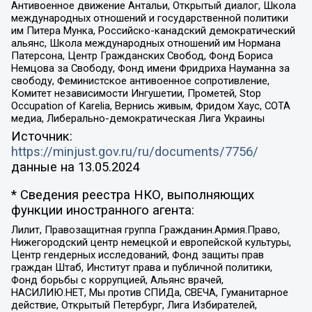
Антивоенное движение Антальи, Открытый диалог, Школа
международных отношений и государственной политики
им Питера Мунка, Российско-канадский демократический
альянс, Школа международных отношений им Нормана
Патерсона, Центр Гражданских Свобод, Фонд Бориса
Немцова за Свободу, Фонд имени Фридриха Науманна за
свободу, Феминистское антивоенное сопротивление,
Комитет независимости Ингушетии, Прометей, Stop
Occupation of Karelia, Вернись живым, Фридом Хаус, СОТА
медиа, Либерально-демократическая Лига Украины
Источник:
https://minjust.gov.ru/ru/documents/7756/
данные на
13.05.2024
* Сведения реестра НКО, выполняющих
функции иностранного агента:
Лилит, Правозащитная группа Гражданин.Армия.Право,
Нижегородский центр немецкой и европейской культуры,
Центр гендерных исследований, Фонд защиты прав
граждан Штаб, Институт права и публичной политики,
Фонд борьбы с коррупцией, Альянс врачей,
НАСИЛИЮ.НЕТ, Мы против СПИДа, СВЕЧА, Гуманитарное
действие, Открытый Петербург, Лига Избирателей,