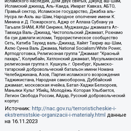
исламского наследия, Дом двух святых, Джунд аш-Шам,
Исламский джихад, Аль-Каида, Имарат Кавказ, АБТО,
Правый сектор, Исламское государство, Джабха аль-
Нусра ли-Ахль аш-Шам, Народное ополчение имени К.
Минина и Д. Пожарского, Аджр от Аллаха Субхану уа
Тагьаля SHAM, АУМ Синрике, Муджахеды джамаата Ат-
Тавхида Валь-Джихад, Чистопольский Джамаат, Рохнамо
ба суи давлати исломи, Террористическое сообщество
Сеть, Катиба Таухид валь-Джихад, Хайят Тахрир аш-Шам,
Ахлю Сунна Валь Джамаа, National Socialism/White Power,
Артподготовка, Религиозная группа “Джамаат “Красный
пахарь”, Колумбайн, Хатлонский джамаат, Мусульманская
религиозная группа п. Кушкуль г. Оренбург, Крымско-
татарский добровольческий батальон имени Номана
Челебиджихана, Азов, Партия исламского возрождения
Таджикистана, Народная самооборона, Дуббайский
джамаат, московская ячейка, Батал-Хаджи Белхороев,
Маньяки Культ Убийц, Молодёжь Которая Улыбается,
Легион Свобода России, Айдар, Русский добровольческий
корпус
Источник:
http://nac.gov.ru/terroristicheskie-i-
ekstremistskie-organizacii-i-materialy.html
данные
на
16.11.2023