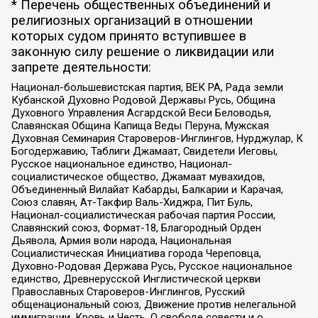
* Перечень общественных объединений и
религиозных организаций в отношении
которых судом принято вступившее в
законную силу решение о ликвидации или
запрете деятельности:
Национал-большевистская партия, ВЕК РА, Рада земли
Кубанской Духовно Родовой Державы Русь, Община
Духовного Управления Асгардской Веси Беловодья,
Славянская Община Капища Веды Перуна, Мужская
Духовная Семинария Староверов-Инглингов, Нурджулар, К
Богодержавию, Таблиги Джамаат, Свидетели Иеговы,
Русское национальное единство, Национал-
социалистическое общество, Джамаат мувахидов,
Объединенный Вилайат Кабарды, Балкарии и Карачая,
Союз славян, Ат-Такфир Валь-Хиджра, Пит Буль,
Национал-социалистическая рабочая партия России,
Славянский союз, Формат-18, Благородный Орден
Дьявола, Армия воли народа, Национальная
Социалистическая Инициатива города Череповца,
Духовно-Родовая Держава Русь, Русское национальное
единство, Древнерусской Инглистической церкви
Православных Староверов-Инглингов, Русский
общенациональный союз, Движение против нелегальной
иммиграции, Кровь и Честь, О свободе совести и о