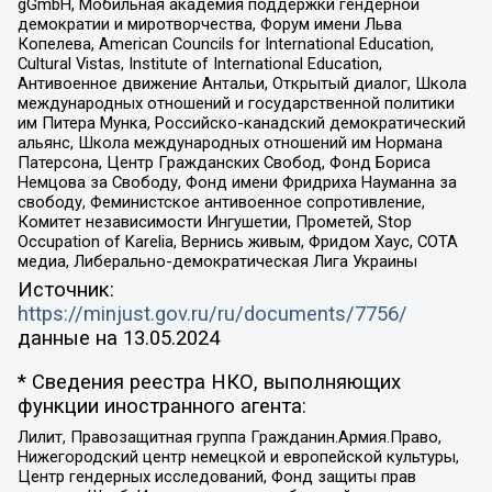
gGmbH, Мобильная академия поддержки гендерной
демократии и миротворчества, Форум имени Льва
Копелева, American Councils for International Education,
Cultural Vistas, Institute of International Education,
Антивоенное движение Антальи, Открытый диалог, Школа
международных отношений и государственной политики
им Питера Мунка, Российско-канадский демократический
альянс, Школа международных отношений им Нормана
Патерсона, Центр Гражданских Свобод, Фонд Бориса
Немцова за Свободу, Фонд имени Фридриха Науманна за
свободу, Феминистское антивоенное сопротивление,
Комитет независимости Ингушетии, Прометей, Stop
Occupation of Karelia, Вернись живым, Фридом Хаус, СОТА
медиа, Либерально-демократическая Лига Украины
Источник:
https://minjust.gov.ru/ru/documents/7756/
данные на
13.05.2024
* Сведения реестра НКО, выполняющих
функции иностранного агента:
Лилит, Правозащитная группа Гражданин.Армия.Право,
Нижегородский центр немецкой и европейской культуры,
Центр гендерных исследований, Фонд защиты прав