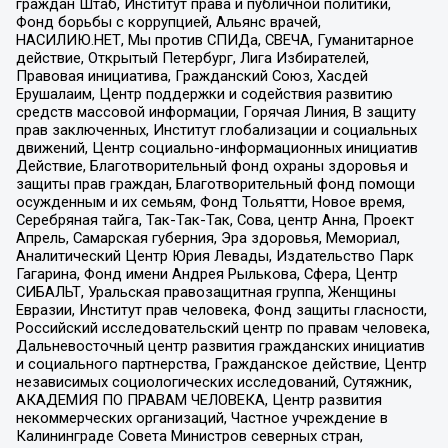
граждан Штаб, Институт права и публичной политики,
Фонд борьбы с коррупцией, Альянс врачей,
НАСИЛИЮ.НЕТ, Мы против СПИДа, СВЕЧА, Гуманитарное
действие, Открытый Петербург, Лига Избирателей,
Правовая инициатива, Гражданский Союз, Хасдей
Ерушалаим, Центр поддержки и содействия развитию
средств массовой информации, Горячая Линия, В защиту
прав заключенных, Институт глобализации и социальных
движений, Центр социально-информационных инициатив
Действие, Благотворительный фонд охраны здоровья и
защиты прав граждан, Благотворительный фонд помощи
осужденным и их семьям, Фонд Тольятти, Новое время,
Серебряная тайга, Так-Так-Так, Сова, центр Анна, Проект
Апрель, Самарская губерния, Эра здоровья, Мемориал,
Аналитический Центр Юрия Левады, Издательство Парк
Гагарина, Фонд имени Андрея Рылькова, Сфера, Центр
СИБАЛЬТ, Уральская правозащитная группа, Женщины
Евразии, Институт прав человека, Фонд защиты гласности,
Российский исследовательский центр по правам человека,
Дальневосточный центр развития гражданских инициатив
и социального партнерства, Гражданское действие, Центр
независимых социологических исследований, Сутяжник,
АКАДЕМИЯ ПО ПРАВАМ ЧЕЛОВЕКА, Центр развития
некоммерческих организаций, Частное учреждение в
Калининграде Совета Министров северных стран,