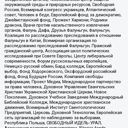
окружающей среды и природных ресурсов, Свободная
Россия, Всемирный конгресс украинцев, Атлантический
совет, Человек в беде, Европейский фонд за демократию,
Джеймстаунский фонд, Прожект Хармони, Родники
дракона, Врачи против насильственного извлечения
органов, Фалунь Дафа, Друзья Фалуньгун, Фалуньгун,
Коалиция по расследованию преследования в отношении
Фалуньгун в Китае, Всемирная организация по
расследованию преследований Фалуньгун, Пражский
гражданский центр, Ассоциация школ политических
исследований при Совете Европы, Центр либеральной
современности, Форум русскоязычных европейцев,
Немецко-русский обмен, Бард колледж, Европейский
выбор, Фонд Ходорковского, Оксфордский российский
фонд, Фонд Будущее России, Компания свободы
информации, Проект Медиа, Международное партнерство
за права человека, Духовное Управление Евангельских
Христиан Украинской Христианской Церкви, Новое
Поколение, Духовное Учебное Заведение Международный
Библейский Колледж, Международное христианское
движение, Всемирный Институт Саентологических
Предприятий, Церковь Духовной Технологии, Европейская
сеть организаций по наблюдению за выборами,
Республика Польша, СВОБОДНЫЙ ИДЕЛЬ-УРАЛ,
Ассоциация развития журналистики, IStories fonds,