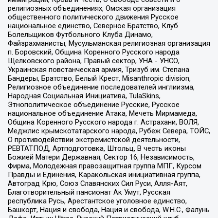
религиозных объединениях, Омская организация
общественного политического движения Русское
национальное единство, Северное Братство, Клуб
Болельщиков Футбольного Клуба Динамо,
Файзрахманисты, Мусульманская религиозная организация
п. Боровский, Община Коренного Русского народа
Щелковского района, Правый сектор, УНА - УНСО,
Украинская повстанческая армия, Тризуб им. Степана
Бандеры, Братство, Белый Крест, Misanthropic division,
Религиозное объединение последователей инглиизма,
Народная Социальная Инициатива, TulaSkins,
Этнополитическое объединение Русские, Русское
национальное объединение Атака, Мечеть Мирмамеда,
Община Коренного Русского народа г. Астрахани, ВОЛЯ,
Меджлис крымскотатарского народа, Рубеж Севера, ТОЙС,
О противодействии экстремистской деятельности,
РЕВТАТПОД, Артподготовка, Штольц, В честь иконы
Божией Матери Державная, Сектор 16, Независимость,
Фирма, Молодежная правозащитная группа МПГ, Курсом
Правды и Единения, Каракольская инициативная группа,
Автоград Крю, Союз Славянских Сил Руси, Алля-Аят,
Благотворительный пансионат Ак Умут, Русская
республика Русь, Арестантское уголовное единство,
Башкорт, Нация и свобода, Нация и свобода, W.H.С., Фалунь