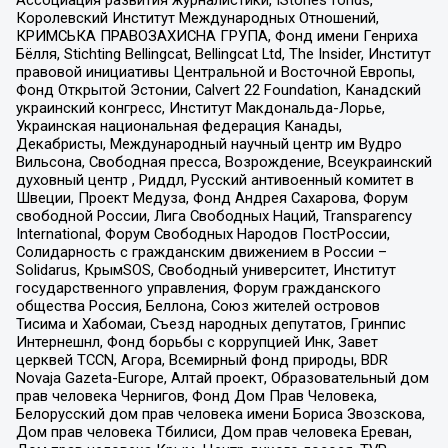
Королевский Институт Международных Отношений,
КРИМСЬКА ПРАВОЗАХИСНА ГРУПА, Фонд имени Генриха
Бёлля, Stichting Bellingcat, Bellingcat Ltd, The Insider, Институт
правовой инициативы Центральной и Восточной Европы,
Фонд Открытой Эстонии, Calvert 22 Foundation, Канадский
украинский конгресс, Институт Макдональда-Лорье,
Украинская национальная федерация Канады,
Декабристы, Международный научный центр им Вудро
Вильсона, Свободная пресса, Возрождение, Всеукраинский
духовный центр , Риддл, Русский антивоенный комитет в
Швеции, Проект Медуза, Фонд Андрея Сахарова, Форум
свободной России, Лига Свободных Наций, Transparеncy
International, Форум Свободных Народов ПостРоссии,
Солидарность с гражданским движением в России –
Solidarus, КрымSOS, Свободный университет, Институт
государственного управления, Форум гражданского
общества Россия, Беллона, Союз жителей островов
Тисима и Хабомаи, Съезд народных депутатов, Гринпис
Интернешнл, Фонд борьбы с коррупцией Инк, Завет
церквей TCCN, Агора, Всемирный фонд природы, BDR
Novaja Gazeta-Europe, Алтай проект, Образовательный дом
прав человека Чернигов, Фонд Дом Прав Человека,
Белорусский дом прав человека имени Бориса Звозскова,
Дом прав человека Тбилиси, Дом прав человека Ереван,