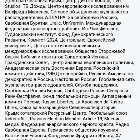
Дом прав человека Крым, Центр дикого лосося, TVR
Studios, ТВ Дождь, Центр европейских исследований им
Вилфрида Мартенса, Сетевое объединение журналистов
расследователей, АЛЛАТРА, За свободную Россию,
Свободная Бурятия, Uralic, UnKremlin, Международная
федерация транспортных рабочих, ИстЧам Финланд,
Гудзоновский институт, Фонд Демократического
Развития, Комитет-2024, Центрально-Европейский
университет, Центр восточноевропейских и
международных исследований, Общество Сторожевой
башни, Библии и трактатов Свидетелей Иеговы,
Гражданский Совет, Центр анализа европейской политики,
Академическая сеть Восточная Европа, Российский
комитет действия, РЭНД корпорейшн, Русская Америка за
демократию в России, Настоящая Россия, Глобальная сеть
журналистов-расследователей, Служба поддержки,
Свободная Россия Берлин, Свободная Россия Северный
Рейн-Вестфалия, Фонд глобальной помощи, Антивоенный
комитет России, Russie-Libertes, La Asocicion de Rusos
Libres, Союз за возвращение Северных территорий,
Крымскотатарский Ресурсный Центр, Глобальный союз
IndustriALL, Russian Election Monitor, Article 19, Мнение
медиа, Федерация анархического черного креста, Радио
Свободная Европа, Германское общество изучения
Восточной Европы, Фонд имени Фридриха Эберта, XZ