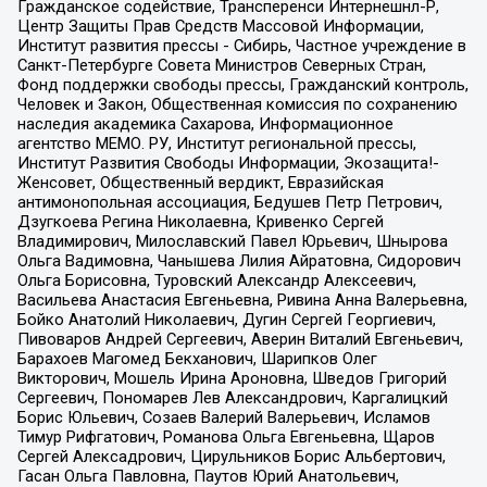
Гражданское содействие, Трансперенси Интернешнл-Р,
Центр Защиты Прав Средств Массовой Информации,
Институт развития прессы - Сибирь, Частное учреждение в
Санкт-Петербурге Совета Министров Северных Стран,
Фонд поддержки свободы прессы, Гражданский контроль,
Человек и Закон, Общественная комиссия по сохранению
наследия академика Сахарова, Информационное
агентство МЕМО. РУ, Институт региональной прессы,
Институт Развития Свободы Информации, Экозащита!-
Женсовет, Общественный вердикт, Евразийская
антимонопольная ассоциация, Бедушев Петр Петрович,
Дзугкоева Регина Николаевна, Кривенко Сергей
Владимирович, Милославский Павел Юрьевич, Шнырова
Ольга Вадимовна, Чанышева Лилия Айратовна, Сидорович
Ольга Борисовна, Туровский Александр Алексеевич,
Васильева Анастасия Евгеньевна, Ривина Анна Валерьевна,
Бойко Анатолий Николаевич, Дугин Сергей Георгиевич,
Пивоваров Андрей Сергеевич, Аверин Виталий Евгеньевич,
Барахоев Магомед Бекханович, Шарипков Олег
Викторович, Мошель Ирина Ароновна, Шведов Григорий
Сергеевич, Пономарев Лев Александрович, Каргалицкий
Борис Юльевич, Созаев Валерий Валерьевич, Исламов
Тимур Рифгатович, Романова Ольга Евгеньевна, Щаров
Сергей Алексадрович, Цирульников Борис Альбертович,
Гасан Ольга Павловна, Паутов Юрий Анатольевич,