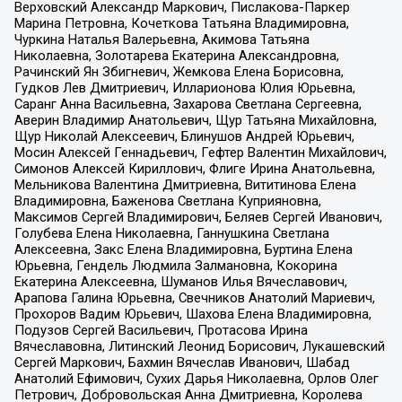
Верховский Александр Маркович, Пислакова-Паркер
Марина Петровна, Кочеткова Татьяна Владимировна,
Чуркина Наталья Валерьевна, Акимова Татьяна
Николаевна, Золотарева Екатерина Александровна,
Рачинский Ян Збигневич, Жемкова Елена Борисовна,
Гудков Лев Дмитриевич, Илларионова Юлия Юрьевна,
Саранг Анна Васильевна, Захарова Светлана Сергеевна,
Аверин Владимир Анатольевич, Щур Татьяна Михайловна,
Щур Николай Алексеевич, Блинушов Андрей Юрьевич,
Мосин Алексей Геннадьевич, Гефтер Валентин Михайлович,
Симонов Алексей Кириллович, Флиге Ирина Анатольевна,
Мельникова Валентина Дмитриевна, Вититинова Елена
Владимировна, Баженова Светлана Куприяновна,
Максимов Сергей Владимирович, Беляев Сергей Иванович,
Голубева Елена Николаевна, Ганнушкина Светлана
Алексеевна, Закс Елена Владимировна, Буртина Елена
Юрьевна, Гендель Людмила Залмановна, Кокорина
Екатерина Алексеевна, Шуманов Илья Вячеславович,
Арапова Галина Юрьевна, Свечников Анатолий Мариевич,
Прохоров Вадим Юрьевич, Шахова Елена Владимировна,
Подузов Сергей Васильевич, Протасова Ирина
Вячеславовна, Литинский Леонид Борисович, Лукашевский
Сергей Маркович, Бахмин Вячеслав Иванович, Шабад
Анатолий Ефимович, Сухих Дарья Николаевна, Орлов Олег
Петрович, Добровольская Анна Дмитриевна, Королева