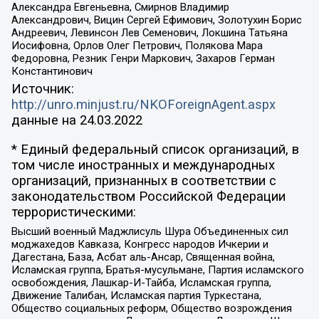
Александра Евгеньевна, Смирнов Владимир
Александрович, Вицин Сергей Ефимович, Золотухин Борис
Андреевич, Левинсон Лев Семенович, Локшина Татьяна
Иосифовна, Орлов Олег Петрович, Полякова Мара
Федоровна, Резник Генри Маркович, Захаров Герман
Константинович
Источник:
http://unro.minjust.ru/NKOForeignAgent.aspx
данные на
24.03.2022
* Единый федеральный список организаций, в
том числе иностранных и международных
организаций, признанных в соответствии с
законодательством Российской Федерации
террористическими:
Высший военный Маджлисуль Шура Объединенных сил
моджахедов Кавказа, Конгресс народов Ичкерии и
Дагестана, База, Асбат аль-Ансар, Священная война,
Исламская группа, Братья-мусульмане, Партия исламского
освобождения, Лашкар-И-Тайба, Исламская группа,
Движение Талибан, Исламская партия Туркестана,
Общество социальных реформ, Общество возрождения