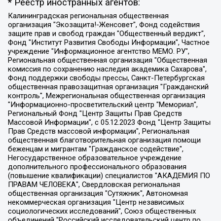
* Реестр иностранных агентов:
Калининградская региональная общественная организация "Экозащита!-Женсовет", Фонд содействия защите прав и свобод граждан "Общественный вердикт", Фонд "Институт Развития Свободы Информации", Частное учреждение "Информационное агентство МЕМО. РУ", Региональная общественная организация "Общественная комиссия по сохранению наследия академика Сахарова", Фонд поддержки свободы прессы, Санкт-Петербургская общественная правозащитная организация "Гражданский контроль", Межрегиональная общественная организация "Информационно-просветительский центр "Мемориал", Региональный Фонд "Центр Защиты Прав Средств Массовой Информации", с 05.12.2023 Фонд "Центр Защиты Прав Средств массовой информации", Региональная общественная благотворительная организация помощи беженцам и мигрантам "Гражданское содействие", Негосударственное образовательное учреждение дополнительного профессионального образования (повышение квалификации) специалистов "АКАДЕМИЯ ПО ПРАВАМ ЧЕЛОВЕКА", Свердловская региональная общественная организация "Сутяжник", Автономная некоммерческая организация "Центр независимых социологических исследований", Союз общественных объединений "Российский исследовательский центр по правам человека", Региональное общественное учреждение научно-информационный центр "МЕМОРИАЛ", Некоммерческая организация "Фонд защиты гласности", Автономная некоммерческая организация "Институт прав человека", Городская общественная организация "Екатеринбургское общество "МЕМОРИАЛ", Городская общественная организация "Рязанское историко-просветительское и правозащитное общество "Мемориал" (Рязанский Мемориал), Челябинский региональный орган общественной самодеятельности – женское общественное объединение "Женщины Евразии", Челябинский региональный орган общественной самодеятельности "Уральская правозащитная группа", Фонд содействия защите здоровья и социальной справедливости имени Андрея Рылькова, Автономная Некоммерческая Организация "Аналитический Центр Юрия Левады", Автономная некоммерческая организация социальной поддержки населения "Проект Апрель", Региональная общественная организация помощи женщинам и детям, находящимся в кризисной ситуации "Информационно-методический центр "Анна", Фонд содействия развитию массовых коммуникаций и правовому просвещению "Так-так-Так", Фонд содействия устойчивому развитию "Серебряная тайга", Свердловский региональный общественный фонд социальных проектов "Новое время", "Idel.Реалии", Кавказ.Реалии, Крым.Реалии, Телеканал Настоящее Время, Татаро-башкирская служба Радио Свобода (Azatliq Radiosi), Радио Свободная Европа/Радио Свобода (PCE/PC), "Сибирь.Реалии", "Фактограф", Благотворительный фонд помощи осужденным и их семьям, Автономная некоммерческая организация "Институт глобализации и социальных движений", Фонд "В защиту прав заключенных", Частное учреждение "Центр поддержки и содействия развитию средств массовой информации", Пензенский региональный общественный благотворительный фонд "Гражданский союз", "Север.Реалии", Некоммерческая организация Фонд "Правовая инициатива", Общество с ограниченной ответственностью "Радио Свободная Европа/Радио Свобода", Чешское информационное агентство "MEDIUM-ORIENT", Красноярская региональная общественная организация "Мы против СПИДа", Камалягин Денис Николаевич, Маркелов Сергей Евгеньевич, Пономарев Лев Александрович, Савицкая Людмила Алексеевна, Автономная некоммерческая организация "Центр по работе с проблемой насилия "НАСИЛИЮ.НЕТ", Межрегиональный профессиональный союз работников здравоохранения "Альянс врачей", Юридическое лицо, зарегистрированное в Латвийской Республике, SIA "Medusa Project" (регистрационный номер 40103797863, дата регистрации 10.06.2014), Некоммерческая организация "Фонд по борьбе с коррупцией", Автономная некоммерческая организация "Институт права и публичной политики", Баданин Роман Сергеевич, Гликин Максим Александрович, Железнова Мария Михайловна, Лукьянова Юлия Сергеевна, Маетная Елизавета Витальевна, Маняхин Петр Борисович, Чуракова Ольга Владимировна, Ярош Юлия Петровна, Юридическое лицо "The Insider SIA", зарегистрированное в Риге, Латвийская Республика (дата регистрации 26.06.2015), являющееся администратором доменного имени интернет-издания "The Insider SIA", https://theins.ru, Постернак Алексей Евгеньевич, Рубин Михаил Аркадьевич, Анин Роман Александрович, Юридическое лицо Istories fonds, зарегистрированное в Латвийской Республике (регистрационный номер 50008295751, дата регистрации 24.02.2020), Великовский Дмитрий Александрович, Долинина Ирина Николаевна, Мароховская Алеся Алексеевна, Шлейнов Роман Юрьевич, Шмагун Олеся Валентиновна, Общество с ограниченной ответственностью "Альтаир 2021", Общество с ограниченной ответственностью "Вега 2021", Общество с ограниченной ответственностью "Главный редактор 2021", Общество с ограниченной ответственностью "Ромашки монолит", Важенков Артем Валерьевич, Ивановская областная общественная организация "Центр гендерных исследований", Гурман Юрий Альбертович, Медиапроект "ОВД-Инфо", Егоров Владимир Владимирович, Жилинский Владимир Александрович, Общество с ограниченной ответственностью "ЗП", Иванова София Юрьевна, Карезина Инна Павловна, Кильтау Екатерина Викторовна, Петров Алексей Викторович, Пискунов Сергей Евгеньевич, Смирнов Сергей Сергеевич, Тихонов Михаил Сергеевич, Общество с ограниченной ответственностью "ЖУРНАЛИСТ-ИНОСТРАННЫЙ АГЕНТ", Арапова Галина Юрьевна, Вольтская Татьяна Анатольевна, Американская компания "Mason G.E.S. Anonymous Foundation" (США), являющаяся владельцем интернет-издания https://mnews.world/, Компания "Stichting Bellingcat", зарегистрированная в Нидерландах (дата регистрации 11.07.2018), Захаров Андрей Вячеславович, Клепиковская Екатерина Дмитриевна, Общество с ограниченной ответственностью "МЕМО", Перл Роман Александрович, Симонов Евгений Алексеевич, Соловьева Елена Анатольевна, Сотников Даниил Владимирович, Сурначева Елизавета Дмитриевна, Автономная некоммерческая организация по защите прав человека и информированию населения "Якутия – Наше Мнение", Общество с ограниченной ответственностью "Москоу диджитал медиа", с 26.01.2023 Общество с ограниченной ответственностью "Чайка Белые сады", Ветошкина Валерия Валерьевна, Заговора Максим Александрович, Межрегиональное общественное движение "Российская ЛГБТ - сеть", Оленичев Максим Владимирович, Павлов Иван Юрьевич, Скворцова Елена Сергеевна, Общество с ограниченной ответственностью "Как бы инагент", Кочетков Игорь Викторович, Общество с ограниченной ответственностью "Честные выборы", Еланчик Олег Александрович, Общество с ограниченной ответственностью "Нобелевский призыв", Гималова Регина Эмилевна, Григорьев Андрей Валерьевич, Григорьева Алина Александровна, Ассоциация по содействию защите прав призывников, альтернативнослужащих и военнослужащих "Правозащитная группа "Гражданин.Армия.Право", Хисамова Регина Фаритовна, Автономная некоммерческая организация по реализации социально-правовых программ "Лилит", Дальневосточное общественное движение "Маяк", Санкт-Петербургская ЛГБТ-инициативная группа "Выход", Инициативная группа ЛГБТ+ "Реверс", Алексеев Андрей Викторович, Бекбулатова Таисия Львовна, Беляев Иван Михайлович, Владыкина Елена Сергеевна, Гельман Марат Александрович, Никульшина Вероника Юрьевна, Толоконникова Надежда Андреевна, Шендерович Виктор Анатольевич, Общество с ограниченной ответственностью "Данное сообщение", Общество с ограниченной ответственностью Издательский дом "Новая глава", Айнбиндер Александра Александровна, Московский комьюнити-центр для ЛГБТ+инициатив, Благотворительный фонд развития филантропии, Deutsche Welle (Германия, Kurt-Schumacher-Strasse 3, 53113 Bonn), Борзунова Мария Михайловна, Воробьев Виктор Викторович, Голубева Анна Львовна, Константинова Алла Михайловна, Малкова Ирина Владимировна, Мурадов Мурад Абдулгалимович, Осетинская Елизавета Николаевна, Понасенков Евгений Николаевич, Ганапольский Матвей Юрьевич, Киселев Евгений Алексеевич, Борухович Ирина Григорьевна, Дремин Иван Тимофеевич, Дубровский Дмитрий Викторович, Красноярская региональная общественная организация поддержки и развития альтернативных образовательных технологий и межкультурных коммуникаций "ИНТЕРРА", Маяковская Екатерина Алексеевна, Фейгин Марк Захарович, Филимонов Андрей Викторович, Дзугкоева Регина Николаевна, Доброхотов Роман Александрович, Дудь Юрий Александрович, Елкин Сергей Владимирович, Кругликов Кирилл Игоревич, Сабунаева Мария Леонидовна, Семенов Алексей Владимирович, Шаинян Карен Багратович, Шульман Екатерина Михайловна, Асафьев Артур Валерьевич, Вахштайн Виктор Семенович, Венедиктов Алексей Алексеевич, Лушникова Екатерина Евгеньевна, Волков Леонид Михайлович, Невзоров Александр Глебович, Пархоменко Сергей Борисович, Сироткин Ярослав Николаевич, Кара-Мурза Владимир Владимирович, Баранова Наталья Владимировна, Гозман Леонид Яковлевич, Кагарлицкий Борис Юльевич, Климарев Михаил Валерьевич, Милов Владимир Станиславович, Автономная некоммерческая организация Краснодарский центр современного искусства "Типография", Моргенштерн Алишер Тагирович, Соболь Любовь Эдуардовна, Общество с ограниченной ответственностью "ЛИЗА НОРМ", Каспаров Гарри Кимович, Ходорковский Михаил Борисович, Общество с ограниченной ответственностью "Апрельские тезисы", Данилович Ирина Брониславовна, Кашин Олег Владимирович, Петров Николай Владимирович, Пивоваров Алексей Владимирович, Соколов Михаил Владимирович, Цветкова Юлия Владимировна, Чичваркин Евгений Александрович, Комитет против пыток/Команда против пыток, Общество с ограниченной ответственностью "Первый научный", Общество с ограниченной ответственностью "Вертолет и ко", Белоцерковская Вероника Борисовна, Кац Максим Евгеньевич, Лазарева Татьяна Юрьевна, Шаведдинов Руслан Табризович, Яшин Илья Валерьевич, Общество с ограниченной ответственностью "Иноагент ААВ", Алешковский Дмитрий Петрович, Альбац Евгения Марковна, Быков Дмитрий Львович, Галямина Юлия Евгеньевна, Лойко Сергей Леонидович, Мартынов Кирилл Константинович, Медведев Сергей Александрович, Крашенинников Федор Геннадиевич, Гордеева Катерина Вл