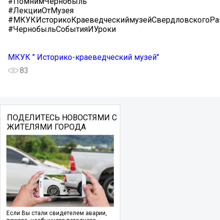
#ПомнимЧернобыль
#ЛекцииОтМузея
#МКУКИсторикоКраеведческиймузейСвердловскогоРа
#ЧернобыльСобытияИУроки
МКУК " Историко-краеведческий музей"
83
ПОДЕЛИТЕСЬ НОВОСТЯМИ С
ЖИТЕЛЯМИ ГОРОДА
Если Вы стали свидетелем аварии,