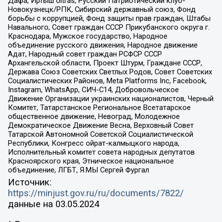
Дафа, Иртыш Ultras, Русский Патриотический клуб-
Новокузнецк/РПК, Сибирский державный союз, Фонд
борьбы с коррупцией, Фонд защиты прав граждан, Штабы
Навального, Совет граждан СССР Прикубанского округа г.
Краснодара, Мужское государство, Народное
объединение русского движения, Народное движение
Адат, Народный совет граждан РСФСР СССР
Архангельской области, Проект Штурм, Граждане СССР,
Держава Союз Советских Светлых Родов, Совет Советских
Социалистических Районов, Meta Platforms Inc, Facebook,
Instagram, WhatsApp, СИЧ-С14, Добровольческое
Движение Организации украинских националистов, Черный
Комитет, Татарстанское Региональное Всетатарское
общественное движение, Невоград, Молодежное
Демократическое Движение Весна, Верховный Совет
Татарской Автономной Советской Социалистической
Республики, Конгресс ойрат-калмыцкого народа,
Исполнительный комитет совета народных депутатов
Красноярского края, Этническое национальное
объединение, ЛГБТ, Я.МЫ Сергей Фургал
Источник:
https://minjust.gov.ru/ru/documents/7822/
данные на
03.05.2024