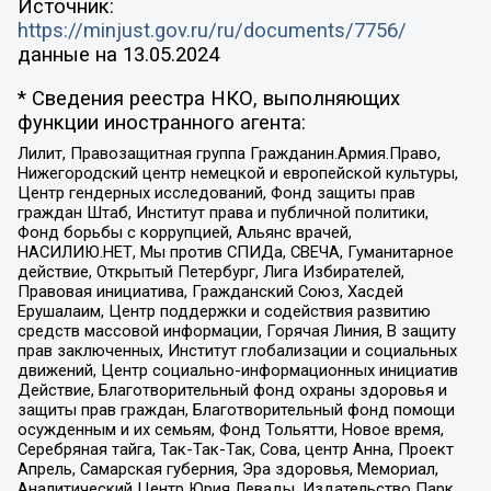
Источник:
https://minjust.gov.ru/ru/documents/7756/
данные на
13.05.2024
* Сведения реестра НКО, выполняющих
функции иностранного агента:
Лилит, Правозащитная группа Гражданин.Армия.Право,
Нижегородский центр немецкой и европейской культуры,
Центр гендерных исследований, Фонд защиты прав
граждан Штаб, Институт права и публичной политики,
Фонд борьбы с коррупцией, Альянс врачей,
НАСИЛИЮ.НЕТ, Мы против СПИДа, СВЕЧА, Гуманитарное
действие, Открытый Петербург, Лига Избирателей,
Правовая инициатива, Гражданский Союз, Хасдей
Ерушалаим, Центр поддержки и содействия развитию
средств массовой информации, Горячая Линия, В защиту
прав заключенных, Институт глобализации и социальных
движений, Центр социально-информационных инициатив
Действие, Благотворительный фонд охраны здоровья и
защиты прав граждан, Благотворительный фонд помощи
осужденным и их семьям, Фонд Тольятти, Новое время,
Серебряная тайга, Так-Так-Так, Сова, центр Анна, Проект
Апрель, Самарская губерния, Эра здоровья, Мемориал,
Аналитический Центр Юрия Левады, Издательство Парк