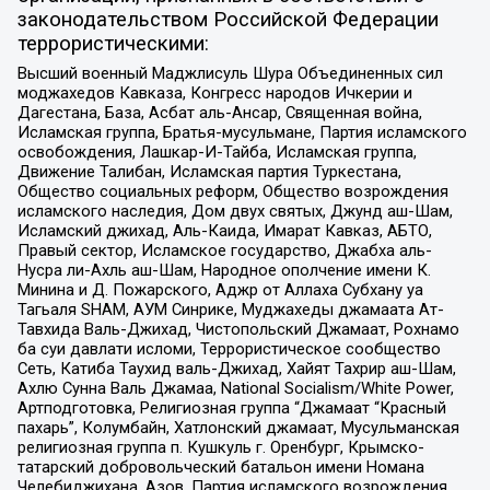
законодательством Российской Федерации
террористическими:
Высший военный Маджлисуль Шура Объединенных сил
моджахедов Кавказа, Конгресс народов Ичкерии и
Дагестана, База, Асбат аль-Ансар, Священная война,
Исламская группа, Братья-мусульмане, Партия исламского
освобождения, Лашкар-И-Тайба, Исламская группа,
Движение Талибан, Исламская партия Туркестана,
Общество социальных реформ, Общество возрождения
исламского наследия, Дом двух святых, Джунд аш-Шам,
Исламский джихад, Аль-Каида, Имарат Кавказ, АБТО,
Правый сектор, Исламское государство, Джабха аль-
Нусра ли-Ахль аш-Шам, Народное ополчение имени К.
Минина и Д. Пожарского, Аджр от Аллаха Субхану уа
Тагьаля SHAM, АУМ Синрике, Муджахеды джамаата Ат-
Тавхида Валь-Джихад, Чистопольский Джамаат, Рохнамо
ба суи давлати исломи, Террористическое сообщество
Сеть, Катиба Таухид валь-Джихад, Хайят Тахрир аш-Шам,
Ахлю Сунна Валь Джамаа, National Socialism/White Power,
Артподготовка, Религиозная группа “Джамаат “Красный
пахарь”, Колумбайн, Хатлонский джамаат, Мусульманская
религиозная группа п. Кушкуль г. Оренбург, Крымско-
татарский добровольческий батальон имени Номана
Челебиджихана, Азов, Партия исламского возрождения