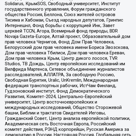
Solidarus, КрымSOS, Свободный университет, Институт
государственного управления, Форум гражданского
общества Россия, Беллона, Союз жителей островов
Тисима и Хабомаи, Съезд народных депутатов, Гринпис
Интернешнл, Фонд борьбы с коррупцией Инк, Завет
церквей TCCN, Агора, Всемирный фонд природы, BDR
Novaja Gazeta-Europe, Алтай проект, Образовательный дом
прав человека Чернигов, Фонд Дом Прав Человека,
Белорусский дом прав человека имени Бориса Звозскова,
Дом прав человека Тбилиси, Дом прав человека Ереван,
Дом прав человека Крым, Центр дикого лосося, TVR
Studios, ТВ Дождь, Центр европейских исследований им
Вилфрида Мартенса, Сетевое объединение журналистов
расследователей, АЛЛАТРА, За свободную Россию,
Свободная Бурятия, Uralic, UnKremlin, Международная
федерация транспортных рабочих, ИстЧам Финланд,
Гудзоновский институт, Фонд Демократического
Развития, Комитет-2024, Центрально-Европейский
университет, Центр восточноевропейских и
международных исследований, Общество Сторожевой
башни, Библии и трактатов Свидетелей Иеговы,
Гражданский Совет, Центр анализа европейской политики,
Академическая сеть Восточная Европа, Российский
комитет действия, РЭНД корпорейшн, Русская Америка за
демократию в России, Настоящая Россия, Глобальная сеть