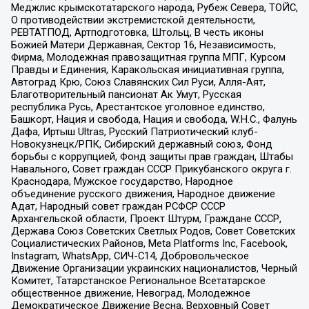
Меджлис крымскотатарского народа, Рубеж Севера, ТОЙС,
О противодействии экстремистской деятельности,
РЕВТАТПОД, Артподготовка, Штольц, В честь иконы
Божией Матери Державная, Сектор 16, Независимость,
Фирма, Молодежная правозащитная группа МПГ, Курсом
Правды и Единения, Каракольская инициативная группа,
Автоград Крю, Союз Славянских Сил Руси, Алля-Аят,
Благотворительный пансионат Ак Умут, Русская
республика Русь, Арестантское уголовное единство,
Башкорт, Нация и свобода, Нация и свобода, W.H.С., Фалунь
Дафа, Иртыш Ultras, Русский Патриотический клуб-
Новокузнецк/РПК, Сибирский державный союз, Фонд
борьбы с коррупцией, Фонд защиты прав граждан, Штабы
Навального, Совет граждан СССР Прикубанского округа г.
Краснодара, Мужское государство, Народное
объединение русского движения, Народное движение
Адат, Народный совет граждан РСФСР СССР
Архангельской области, Проект Штурм, Граждане СССР,
Держава Союз Советских Светлых Родов, Совет Советских
Социалистических Районов, Meta Platforms Inc, Facebook,
Instagram, WhatsApp, СИЧ-С14, Добровольческое
Движение Организации украинских националистов, Черный
Комитет, Татарстанское Региональное Всетатарское
общественное движение, Невоград, Молодежное
Демократическое Движение Весна, Верховный Совет