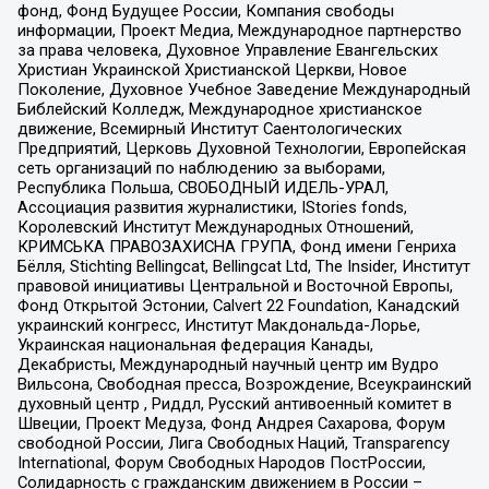
фонд, Фонд Будущее России, Компания свободы
информации, Проект Медиа, Международное партнерство
за права человека, Духовное Управление Евангельских
Христиан Украинской Христианской Церкви, Новое
Поколение, Духовное Учебное Заведение Международный
Библейский Колледж, Международное христианское
движение, Всемирный Институт Саентологических
Предприятий, Церковь Духовной Технологии, Европейская
сеть организаций по наблюдению за выборами,
Республика Польша, СВОБОДНЫЙ ИДЕЛЬ-УРАЛ,
Ассоциация развития журналистики, IStories fonds,
Королевский Институт Международных Отношений,
КРИМСЬКА ПРАВОЗАХИСНА ГРУПА, Фонд имени Генриха
Бёлля, Stichting Bellingcat, Bellingcat Ltd, The Insider, Институт
правовой инициативы Центральной и Восточной Европы,
Фонд Открытой Эстонии, Calvert 22 Foundation, Канадский
украинский конгресс, Институт Макдональда-Лорье,
Украинская национальная федерация Канады,
Декабристы, Международный научный центр им Вудро
Вильсона, Свободная пресса, Возрождение, Всеукраинский
духовный центр , Риддл, Русский антивоенный комитет в
Швеции, Проект Медуза, Фонд Андрея Сахарова, Форум
свободной России, Лига Свободных Наций, Transparеncy
International, Форум Свободных Народов ПостРоссии,
Солидарность с гражданским движением в России –