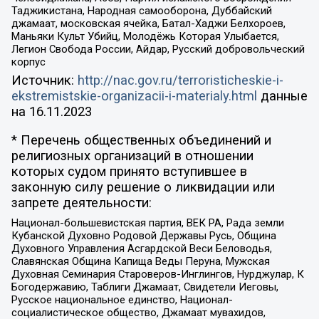
Таджикистана, Народная самооборона, Дуббайский
джамаат, московская ячейка, Батал-Хаджи Белхороев,
Маньяки Культ Убийц, Молодёжь Которая Улыбается,
Легион Свобода России, Айдар, Русский добровольческий
корпус
Источник:
http://nac.gov.ru/terroristicheskie-i-
ekstremistskie-organizacii-i-materialy.html
данные
на
16.11.2023
* Перечень общественных объединений и
религиозных организаций в отношении
которых судом принято вступившее в
законную силу решение о ликвидации или
запрете деятельности:
Национал-большевистская партия, ВЕК РА, Рада земли
Кубанской Духовно Родовой Державы Русь, Община
Духовного Управления Асгардской Веси Беловодья,
Славянская Община Капища Веды Перуна, Мужская
Духовная Семинария Староверов-Инглингов, Нурджулар, К
Богодержавию, Таблиги Джамаат, Свидетели Иеговы,
Русское национальное единство, Национал-
социалистическое общество, Джамаат мувахидов,