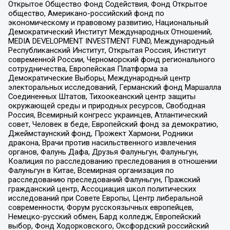
Открытое Общество Фонд Содействия, Фонд Открытое
общество, Американо-российский фонд по
экономическому и правовому развитию, Национальный
Демократический Институт Международных Отношений,
MEDIA DEVELOPMENT INVESTMENT FUND, Международный
Республиканский Институт, Открытая Россия, Институт
современной России, Черноморский фонд регионального
сотрудничества, Европейская Платформа за
Демократические Выборы, Международный центр
электоральных исследований, Германский фонд Маршалла
Соединенных Штатов, Тихоокеанский центр защиты
окружающей среды и природных ресурсов, Свободная
Россия, Всемирный конгресс украинцев, Атлантический
совет, Человек в беде, Европейский фонд за демократию,
Джеймстаунский фонд, Прожект Хармони, Родники
дракона, Врачи против насильственного извлечения
органов, Фалунь Дафа, Друзья Фалуньгун, Фалуньгун,
Коалиция по расследованию преследования в отношении
Фалуньгун в Китае, Всемирная организация по
расследованию преследований Фалуньгун, Пражский
гражданский центр, Ассоциация школ политических
исследований при Совете Европы, Центр либеральной
современности, Форум русскоязычных европейцев,
Немецко-русский обмен, Бард колледж, Европейский
выбор, Фонд Ходорковского, Оксфордский российский