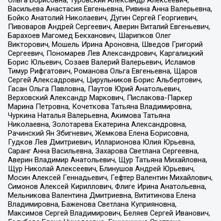
Васильева Анастасия Евгеньевна, Ривина Анна Валерьевна,
Бойко Анатолий Николаевич, Дугин Сергей Георгиевич,
Пивоваров Андрей Сергеевич, Аверин Виталий Евгеньевич,
Барахоев Магомед Бекханович, Шарипков Олег
Викторович, Мошель Ирина Ароновна, Шведов Григорий
Сергеевич, Пономарев Лев Александрович, Каргалицкий
Борис Юльевич, Созаев Валерий Валерьевич, Исламов
Тимур Рифгатович, Романова Ольга Евгеньевна, Щаров
Сергей Алексадрович, Цирульников Борис Альбертович,
Гасан Ольга Павловна, Паутов Юрий Анатольевич,
Верховский Александр Маркович, Пислакова-Паркер
Марина Петровна, Кочеткова Татьяна Владимировна,
Чуркина Наталья Валерьевна, Акимова Татьяна
Николаевна, Золотарева Екатерина Александровна,
Рачинский Ян Збигневич, Жемкова Елена Борисовна,
Гудков Лев Дмитриевич, Илларионова Юлия Юрьевна,
Саранг Анна Васильевна, Захарова Светлана Сергеевна,
Аверин Владимир Анатольевич, Щур Татьяна Михайловна,
Щур Николай Алексеевич, Блинушов Андрей Юрьевич,
Мосин Алексей Геннадьевич, Гефтер Валентин Михайлович,
Симонов Алексей Кириллович, Флиге Ирина Анатольевна,
Мельникова Валентина Дмитриевна, Вититинова Елена
Владимировна, Баженова Светлана Куприяновна,
Максимов Сергей Владимирович, Беляев Сергей Иванович,