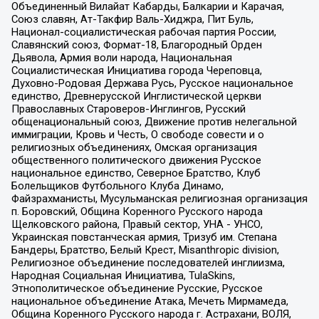
Объединенный Вилайат Кабарды, Балкарии и Карачая,
Союз славян, Ат-Такфир Валь-Хиджра, Пит Буль,
Национал-социалистическая рабочая партия России,
Славянский союз, Формат-18, Благородный Орден
Дьявола, Армия воли народа, Национальная
Социалистическая Инициатива города Череповца,
Духовно-Родовая Держава Русь, Русское национальное
единство, Древнерусской Инглистической церкви
Православных Староверов-Инглингов, Русский
общенациональный союз, Движение против нелегальной
иммиграции, Кровь и Честь, О свободе совести и о
религиозных объединениях, Омская организация
общественного политического движения Русское
национальное единство, Северное Братство, Клуб
Болельщиков Футбольного Клуба Динамо,
Файзрахманисты, Мусульманская религиозная организация
п. Боровский, Община Коренного Русского народа
Щелковского района, Правый сектор, УНА - УНСО,
Украинская повстанческая армия, Тризуб им. Степана
Бандеры, Братство, Белый Крест, Misanthropic division,
Религиозное объединение последователей инглиизма,
Народная Социальная Инициатива, TulaSkins,
Этнополитическое объединение Русские, Русское
национальное объединение Атака, Мечеть Мирмамеда,
Община Коренного Русского народа г. Астрахани, ВОЛЯ,