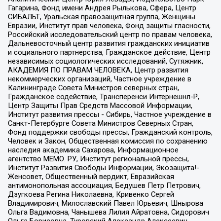
Гагарина, Фонд имени Андрея Рылькова, Сфера, Центр
СИБАЛЬТ, Уральская правозащитная группа, Женщины
Евразии, Институт прав человека, Фонд защиты гласности,
Российский исследовательский центр по правам человека,
Дальневосточный центр развития гражданских инициатив
и социального партнерства, Гражданское действие, Центр
независимых социологических исследований, Сутяжник,
АКАДЕМИЯ ПО ПРАВАМ ЧЕЛОВЕКА, Центр развития
некоммерческих организаций, Частное учреждение в
Калининграде Совета Министров северных стран,
Гражданское содействие, Трансперенси Интернешнл-Р,
Центр Защиты Прав Средств Массовой Информации,
Институт развития прессы - Сибирь, Частное учреждение в
Санкт-Петербурге Совета Министров Северных Стран,
Фонд поддержки свободы прессы, Гражданский контроль,
Человек и Закон, Общественная комиссия по сохранению
наследия академика Сахарова, Информационное
агентство МЕМО. РУ, Институт региональной прессы,
Институт Развития Свободы Информации, Экозащита!-
Женсовет, Общественный вердикт, Евразийская
антимонопольная ассоциация, Бедушев Петр Петрович,
Дзугкоева Регина Николаевна, Кривенко Сергей
Владимирович, Милославский Павел Юрьевич, Шнырова
Ольга Вадимовна, Чанышева Лилия Айратовна, Сидорович
Ольга Борисовна, Туровский Александр Алексеевич,