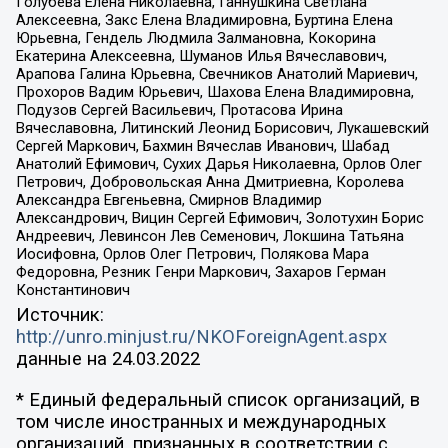
Голубева Елена Николаевна, Ганнушкина Светлана
Алексеевна, Закс Елена Владимировна, Буртина Елена
Юрьевна, Гендель Людмила Залмановна, Кокорина
Екатерина Алексеевна, Шуманов Илья Вячеславович,
Арапова Галина Юрьевна, Свечников Анатолий Мариевич,
Прохоров Вадим Юрьевич, Шахова Елена Владимировна,
Подузов Сергей Васильевич, Протасова Ирина
Вячеславовна, Литинский Леонид Борисович, Лукашевский
Сергей Маркович, Бахмин Вячеслав Иванович, Шабад
Анатолий Ефимович, Сухих Дарья Николаевна, Орлов Олег
Петрович, Добровольская Анна Дмитриевна, Королева
Александра Евгеньевна, Смирнов Владимир
Александрович, Вицин Сергей Ефимович, Золотухин Борис
Андреевич, Левинсон Лев Семенович, Локшина Татьяна
Иосифовна, Орлов Олег Петрович, Полякова Мара
Федоровна, Резник Генри Маркович, Захаров Герман
Константинович
Источник:
http://unro.minjust.ru/NKOForeignAgent.aspx
данные на
24.03.2022
* Единый федеральный список организаций, в
том числе иностранных и международных
организаций, признанных в соответствии с