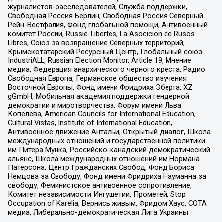
журналистов-расследователей, Служба поддержки,
Свободная Россия Берлин, Свободная Россия Северный
Рейн-Вестфалия, Фонд глобальной помощи, Антивоенный
комитет России, Russie-Libertes, La Asocicion de Rusos
Libres, Союз за возвращение Северных территорий,
Крымскотатарский Ресурсный Центр, Глобальный союз
IndustriALL, Russian Election Monitor, Article 19, Мнение
медиа, Федерация анархического черного креста, Радио
Свободная Европа, Германское общество изучения
Восточной Европы, Фонд имени Фридриха Эберта, XZ
gGmbH, Мобильная академия поддержки гендерной
демократии и миротворчества, Форум имени Льва
Копелева, American Councils for International Education,
Cultural Vistas, Institute of International Education,
Антивоенное движение Антальи, Открытый диалог, Школа
международных отношений и государственной политики
им Питера Мунка, Российско-канадский демократический
альянс, Школа международных отношений им Нормана
Патерсона, Центр Гражданских Свобод, Фонд Бориса
Немцова за Свободу, Фонд имени Фридриха Науманна за
свободу, Феминистское антивоенное сопротивление,
Комитет независимости Ингушетии, Прометей, Stop
Occupation of Karelia, Вернись живым, Фридом Хаус, СОТА
медиа, Либерально-демократическая Лига Украины