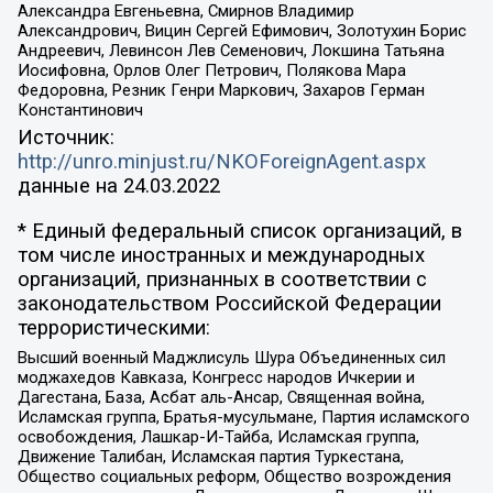
Александра Евгеньевна, Смирнов Владимир
Александрович, Вицин Сергей Ефимович, Золотухин Борис
Андреевич, Левинсон Лев Семенович, Локшина Татьяна
Иосифовна, Орлов Олег Петрович, Полякова Мара
Федоровна, Резник Генри Маркович, Захаров Герман
Константинович
Источник:
http://unro.minjust.ru/NKOForeignAgent.aspx
данные на
24.03.2022
* Единый федеральный список организаций, в
том числе иностранных и международных
организаций, признанных в соответствии с
законодательством Российской Федерации
террористическими:
Высший военный Маджлисуль Шура Объединенных сил
моджахедов Кавказа, Конгресс народов Ичкерии и
Дагестана, База, Асбат аль-Ансар, Священная война,
Исламская группа, Братья-мусульмане, Партия исламского
освобождения, Лашкар-И-Тайба, Исламская группа,
Движение Талибан, Исламская партия Туркестана,
Общество социальных реформ, Общество возрождения