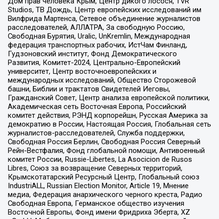
Дом прав человека Крым, Центр дикого лосося, TVR
Studios, ТВ Дождь, Центр европейских исследований им
Вилфрида Мартенса, Сетевое объединение журналистов
расследователей, АЛЛАТРА, За свободную Россию,
Свободная Бурятия, Uralic, UnKremlin, Международная
федерация транспортных рабочих, ИстЧам Финланд,
Гудзоновский институт, Фонд Демократического
Развития, Комитет-2024, Центрально-Европейский
университет, Центр восточноевропейских и
международных исследований, Общество Сторожевой
башни, Библии и трактатов Свидетелей Иеговы,
Гражданский Совет, Центр анализа европейской политики,
Академическая сеть Восточная Европа, Российский
комитет действия, РЭНД корпорейшн, Русская Америка за
демократию в России, Настоящая Россия, Глобальная сеть
журналистов-расследователей, Служба поддержки,
Свободная Россия Берлин, Свободная Россия Северный
Рейн-Вестфалия, Фонд глобальной помощи, Антивоенный
комитет России, Russie-Libertes, La Asocicion de Rusos
Libres, Союз за возвращение Северных территорий,
Крымскотатарский Ресурсный Центр, Глобальный союз
IndustriALL, Russian Election Monitor, Article 19, Мнение
медиа, Федерация анархического черного креста, Радио
Свободная Европа, Германское общество изучения
Восточной Европы, Фонд имени Фридриха Эберта, XZ