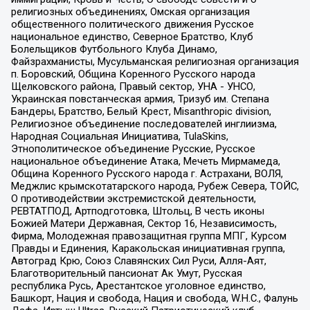
религиозных объединениях, Омская организация
общественного политического движения Русское
национальное единство, Северное Братство, Клуб
Болельщиков Футбольного Клуба Динамо,
Файзрахманисты, Мусульманская религиозная организация
п. Боровский, Община Коренного Русского народа
Щелковского района, Правый сектор, УНА - УНСО,
Украинская повстанческая армия, Тризуб им. Степана
Бандеры, Братство, Белый Крест, Misanthropic division,
Религиозное объединение последователей инглиизма,
Народная Социальная Инициатива, TulaSkins,
Этнополитическое объединение Русские, Русское
национальное объединение Атака, Мечеть Мирмамеда,
Община Коренного Русского народа г. Астрахани, ВОЛЯ,
Меджлис крымскотатарского народа, Рубеж Севера, ТОЙС,
О противодействии экстремистской деятельности,
РЕВТАТПОД, Артподготовка, Штольц, В честь иконы
Божией Матери Державная, Сектор 16, Независимость,
Фирма, Молодежная правозащитная группа МПГ, Курсом
Правды и Единения, Каракольская инициативная группа,
Автоград Крю, Союз Славянских Сил Руси, Алля-Аят,
Благотворительный пансионат Ак Умут, Русская
республика Русь, Арестантское уголовное единство,
Башкорт, Нация и свобода, Нация и свобода, W.H.С., Фалунь