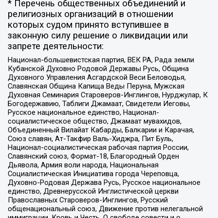
* Перечень общественных объединений и
религиозных организаций в отношении
которых судом принято вступившее в
законную силу решение о ликвидации или
запрете деятельности:
Национал-большевистская партия, ВЕК РА, Рада земли
Кубанской Духовно Родовой Державы Русь, Община
Духовного Управления Асгардской Веси Беловодья,
Славянская Община Капища Веды Перуна, Мужская
Духовная Семинария Староверов-Инглингов, Нурджулар, К
Богодержавию, Таблиги Джамаат, Свидетели Иеговы,
Русское национальное единство, Национал-
социалистическое общество, Джамаат мувахидов,
Объединенный Вилайат Кабарды, Балкарии и Карачая,
Союз славян, Ат-Такфир Валь-Хиджра, Пит Буль,
Национал-социалистическая рабочая партия России,
Славянский союз, Формат-18, Благородный Орден
Дьявола, Армия воли народа, Национальная
Социалистическая Инициатива города Череповца,
Духовно-Родовая Держава Русь, Русское национальное
единство, Древнерусской Инглистической церкви
Православных Староверов-Инглингов, Русский
общенациональный союз, Движение против нелегальной
иммиграции, Кровь и Честь, О свободе совести и о