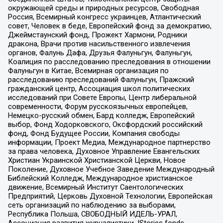
окружающей среды и природных ресурсов, Свободная
Россия, Всемирный конгресс украинцев, Атлантический
совет, Человек в беде, Европейский фонд за демократию,
Джеймстаунский фонд, Прожект Хармони, Родники
дракона, Врачи против насильственного извлечения
органов, Фалунь Дафа, Друзья Фалуньгун, Фалуньгун,
Коалиция по расследованию преследования в отношении
Фалуньгун в Китае, Всемирная организация по
расследованию преследований Фалуньгун, Пражский
гражданский центр, Ассоциация школ политических
исследований при Совете Европы, Центр либеральной
современности, Форум русскоязычных европейцев,
Немецко-русский обмен, Бард колледж, Европейский
выбор, Фонд Ходорковского, Оксфордский российский
фонд, Фонд Будущее России, Компания свободы
информации, Проект Медиа, Международное партнерство
за права человека, Духовное Управление Евангельских
Христиан Украинской Христианской Церкви, Новое
Поколение, Духовное Учебное Заведение Международный
Библейский Колледж, Международное христианское
движение, Всемирный Институт Саентологических
Предприятий, Церковь Духовной Технологии, Европейская
сеть организаций по наблюдению за выборами,
Республика Польша, СВОБОДНЫЙ ИДЕЛЬ-УРАЛ,
Ассоциация развития журналистики, IStories fonds,