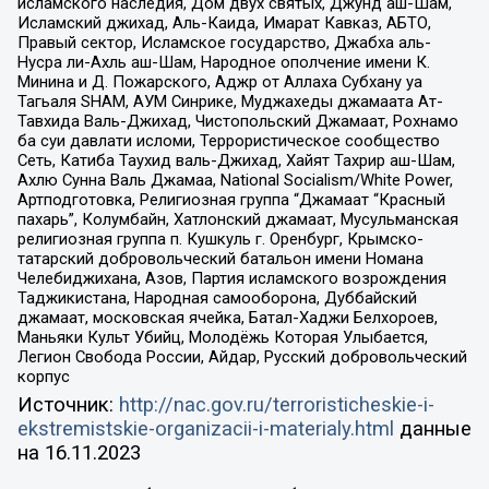
исламского наследия, Дом двух святых, Джунд аш-Шам,
Исламский джихад, Аль-Каида, Имарат Кавказ, АБТО,
Правый сектор, Исламское государство, Джабха аль-
Нусра ли-Ахль аш-Шам, Народное ополчение имени К.
Минина и Д. Пожарского, Аджр от Аллаха Субхану уа
Тагьаля SHAM, АУМ Синрике, Муджахеды джамаата Ат-
Тавхида Валь-Джихад, Чистопольский Джамаат, Рохнамо
ба суи давлати исломи, Террористическое сообщество
Сеть, Катиба Таухид валь-Джихад, Хайят Тахрир аш-Шам,
Ахлю Сунна Валь Джамаа, National Socialism/White Power,
Артподготовка, Религиозная группа “Джамаат “Красный
пахарь”, Колумбайн, Хатлонский джамаат, Мусульманская
религиозная группа п. Кушкуль г. Оренбург, Крымско-
татарский добровольческий батальон имени Номана
Челебиджихана, Азов, Партия исламского возрождения
Таджикистана, Народная самооборона, Дуббайский
джамаат, московская ячейка, Батал-Хаджи Белхороев,
Маньяки Культ Убийц, Молодёжь Которая Улыбается,
Легион Свобода России, Айдар, Русский добровольческий
корпус
Источник:
http://nac.gov.ru/terroristicheskie-i-
ekstremistskie-organizacii-i-materialy.html
данные
на
16.11.2023