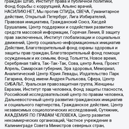
граждан Штаб, Институт права и публичной политики,
Фонд борьбы с коррупцией, Альянс врачей,
НАСИЛИЮ.НЕТ, Мы против СПИДа, СВЕЧА, Гуманитарное
действие, Открытый Петербург, Лига Избирателей,
Правовая инициатива, Гражданский Союз, Хасдей
Ерушалаим, Центр поддержки и содействия развитию
средств массовой информации, Горячая Линия, В защиту
прав заключенных, Институт глобализации и социальных
движений, Центр социально-информационных инициатив
Действие, Благотворительный фонд охраны здоровья и
защиты прав граждан, Благотворительный фонд помощи
осужденным и их семьям, Фонд Тольятти, Новое время,
Серебряная тайга, Так-Так-Так, Сова, центр Анна, Проект
Апрель, Самарская губерния, Эра здоровья, Мемориал,
Аналитический Центр Юрия Левады, Издательство Парк
Гагарина, Фонд имени Андрея Рылькова, Сфера, Центр
СИБАЛЬТ, Уральская правозащитная группа, Женщины
Евразии, Институт прав человека, Фонд защиты гласности,
Российский исследовательский центр по правам человека,
Дальневосточный центр развития гражданских инициатив
и социального партнерства, Гражданское действие, Центр
независимых социологических исследований, Сутяжник,
АКАДЕМИЯ ПО ПРАВАМ ЧЕЛОВЕКА, Центр развития
некоммерческих организаций, Частное учреждение в
Калининграде Совета Министров северных стран,