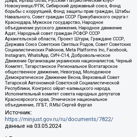
Дафа, Иртыш Ultras, Русский Патриотический клуб-
Новокузнецк/РПК, Сибирский державный союз, Фонд
борьбы с коррупцией, Фонд защиты прав граждан, Штабы
Навального, Совет граждан СССР Прикубанского округа г.
Краснодара, Мужское государство, Народное
объединение русского движения, Народное движение
Адат, Народный совет граждан РСФСР СССР
Архангельской области, Проект Штурм, Граждане СССР,
Держава Союз Советских Светлых Родов, Совет Советских
Социалистических Районов, Meta Platforms Inc, Facebook,
Instagram, WhatsApp, СИЧ-С14, Добровольческое
Движение Организации украинских националистов, Черный
Комитет, Татарстанское Региональное Всетатарское
общественное движение, Невоград, Молодежное
Демократическое Движение Весна, Верховный Совет
Татарской Автономной Советской Социалистической
Республики, Конгресс ойрат-калмыцкого народа,
Исполнительный комитет совета народных депутатов
Красноярского края, Этническое национальное
объединение, ЛГБТ, Я.МЫ Сергей Фургал
Источник:
https://minjust.gov.ru/ru/documents/7822/
данные на
03.05.2024