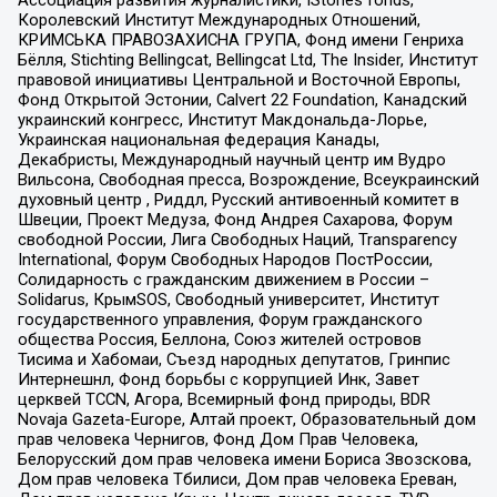
Королевский Институт Международных Отношений,
КРИМСЬКА ПРАВОЗАХИСНА ГРУПА, Фонд имени Генриха
Бёлля, Stichting Bellingcat, Bellingcat Ltd, The Insider, Институт
правовой инициативы Центральной и Восточной Европы,
Фонд Открытой Эстонии, Calvert 22 Foundation, Канадский
украинский конгресс, Институт Макдональда-Лорье,
Украинская национальная федерация Канады,
Декабристы, Международный научный центр им Вудро
Вильсона, Свободная пресса, Возрождение, Всеукраинский
духовный центр , Риддл, Русский антивоенный комитет в
Швеции, Проект Медуза, Фонд Андрея Сахарова, Форум
свободной России, Лига Свободных Наций, Transparеncy
International, Форум Свободных Народов ПостРоссии,
Солидарность с гражданским движением в России –
Solidarus, КрымSOS, Свободный университет, Институт
государственного управления, Форум гражданского
общества Россия, Беллона, Союз жителей островов
Тисима и Хабомаи, Съезд народных депутатов, Гринпис
Интернешнл, Фонд борьбы с коррупцией Инк, Завет
церквей TCCN, Агора, Всемирный фонд природы, BDR
Novaja Gazeta-Europe, Алтай проект, Образовательный дом
прав человека Чернигов, Фонд Дом Прав Человека,
Белорусский дом прав человека имени Бориса Звозскова,
Дом прав человека Тбилиси, Дом прав человека Ереван,