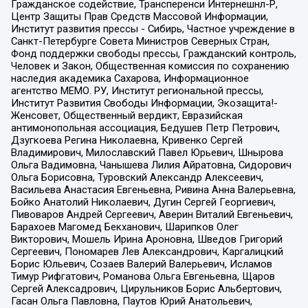
Гражданское содействие, Трансперенси Интернешнл-Р,
Центр Защиты Прав Средств Массовой Информации,
Институт развития прессы - Сибирь, Частное учреждение в
Санкт-Петербурге Совета Министров Северных Стран,
Фонд поддержки свободы прессы, Гражданский контроль,
Человек и Закон, Общественная комиссия по сохранению
наследия академика Сахарова, Информационное
агентство МЕМО. РУ, Институт региональной прессы,
Институт Развития Свободы Информации, Экозащита!-
Женсовет, Общественный вердикт, Евразийская
антимонопольная ассоциация, Бедушев Петр Петрович,
Дзугкоева Регина Николаевна, Кривенко Сергей
Владимирович, Милославский Павел Юрьевич, Шнырова
Ольга Вадимовна, Чанышева Лилия Айратовна, Сидорович
Ольга Борисовна, Туровский Александр Алексеевич,
Васильева Анастасия Евгеньевна, Ривина Анна Валерьевна,
Бойко Анатолий Николаевич, Дугин Сергей Георгиевич,
Пивоваров Андрей Сергеевич, Аверин Виталий Евгеньевич,
Барахоев Магомед Бекханович, Шарипков Олег
Викторович, Мошель Ирина Ароновна, Шведов Григорий
Сергеевич, Пономарев Лев Александрович, Каргалицкий
Борис Юльевич, Созаев Валерий Валерьевич, Исламов
Тимур Рифгатович, Романова Ольга Евгеньевна, Щаров
Сергей Алексадрович, Цирульников Борис Альбертович,
Гасан Ольга Павловна, Паутов Юрий Анатольевич,