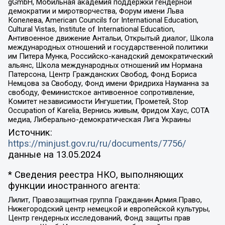
gGmbH, Мобильная академия поддержки гендерной
демократии и миротворчества, Форум имени Льва
Копелева, American Councils for International Education,
Cultural Vistas, Institute of International Education,
Антивоенное движение Антальи, Открытый диалог, Школа
международных отношений и государственной политики
им Питера Мунка, Российско-канадский демократический
альянс, Школа международных отношений им Нормана
Патерсона, Центр Гражданских Свобод, Фонд Бориса
Немцова за Свободу, Фонд имени Фридриха Науманна за
свободу, Феминистское антивоенное сопротивление,
Комитет независимости Ингушетии, Прометей, Stop
Occupation of Karelia, Вернись живым, Фридом Хаус, СОТА
медиа, Либерально-демократическая Лига Украины
Источник:
https://minjust.gov.ru/ru/documents/7756/
данные на
13.05.2024
* Сведения реестра НКО, выполняющих
функции иностранного агента:
Лилит, Правозащитная группа Гражданин.Армия.Право,
Нижегородский центр немецкой и европейской культуры,
Центр гендерных исследований, Фонд защиты прав