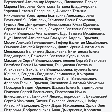
Верховский Александр Маркович, Пислакова-Паркер
Марина Петровна, Кочеткова Татьяна Владимировна,
Чуркина Наталья Валерьевна, Акимова Татьяна
Николаевна, Золотарева Екатерина Александровна,
Рачинский Ян Збигневич, Жемкова Елена Борисовна,
Гудков Лев Дмитриевич, Илларионова Юлия Юрьевна,
Саранг Анна Васильевна, Захарова Светлана Сергеевна,
Аверин Владимир Анатольевич, Щур Татьяна Михайловна,
Щур Николай Алексеевич, Блинушов Андрей Юрьевич,
Мосин Алексей Геннадьевич, Гефтер Валентин Михайлович,
Симонов Алексей Кириллович, Флиге Ирина Анатольевна,
Мельникова Валентина Дмитриевна, Вититинова Елена
Владимировна, Баженова Светлана Куприяновна,
Максимов Сергей Владимирович, Беляев Сергей Иванович,
Голубева Елена Николаевна, Ганнушкина Светлана
Алексеевна, Закс Елена Владимировна, Буртина Елена
Юрьевна, Гендель Людмила Залмановна, Кокорина
Екатерина Алексеевна, Шуманов Илья Вячеславович,
Арапова Галина Юрьевна, Свечников Анатолий Мариевич,
Прохоров Вадим Юрьевич, Шахова Елена Владимировна,
Подузов Сергей Васильевич, Протасова Ирина
Вячеславовна, Литинский Леонид Борисович, Лукашевский
Сергей Маркович, Бахмин Вячеслав Иванович, Шабад
Анатолий Ефимович, Сухих Дарья Николаевна, Орлов Олег
Петрович, Добровольская Анна Дмитриевна, Королева