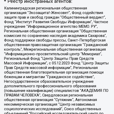
* Реестр иностранных агентов:
Калининградская региональная общественная организация "Экозащита!-Женсовет", Фонд содействия защите прав и свобод граждан "Общественный вердикт", Фонд "Институт Развития Свободы Информации", Частное учреждение "Информационное агентство МЕМО. РУ", Региональная общественная организация "Общественная комиссия по сохранению наследия академика Сахарова", Фонд поддержки свободы прессы, Санкт-Петербургская общественная правозащитная организация "Гражданский контроль", Межрегиональная общественная организация "Информационно-просветительский центр "Мемориал", Региональный Фонд "Центр Защиты Прав Средств Массовой Информации", с 05.12.2023 Фонд "Центр Защиты Прав Средств массовой информации", Региональная общественная благотворительная организация помощи беженцам и мигрантам "Гражданское содействие", Негосударственное образовательное учреждение дополнительного профессионального образования (повышение квалификации) специалистов "АКАДЕМИЯ ПО ПРАВАМ ЧЕЛОВЕКА", Свердловская региональная общественная организация "Сутяжник", Автономная некоммерческая организация "Центр независимых социологических исследований", Союз общественных объединений "Российский исследовательский центр по правам человека", Региональное общественное учреждение научно-информационный центр "МЕМОРИАЛ", Некоммерческая организация "Фонд защиты гласности", Автономная некоммерческая организация "Институт прав человека", Городская общественная организация "Екатеринбургское общество "МЕМОРИАЛ", Городская общественная организация "Рязанское историко-просветительское и правозащитное общество "Мемориал" (Рязанский Мемориал), Челябинский региональный орган общественной самодеятельности – женское общественное объединение "Женщины Евразии", Челябинский региональный орган общественной самодеятельности "Уральская правозащитная группа", Фонд содействия защите здоровья и социальной справедливости имени Андрея Рылькова, Автономная Некоммерческая Организация "Аналитический Центр Юрия Левады", Автономная некоммерческая организация социальной поддержки населения "Проект Апрель", Региональная общественная организация помощи женщинам и детям, находящимся в кризисной ситуации "Информационно-методический центр "Анна", Фонд содействия развитию массовых коммуникаций и правовому просвещению "Так-так-Так", Фонд содействия устойчивому развитию "Серебряная тайга", Свердловский региональный общественный фонд социальных проектов "Новое время", "Idel.Реалии", Кавказ.Реалии, Крым.Реалии, Телеканал Настоящее Время, Татаро-башкирская служба Радио Свобода (Azatliq Radiosi), Радио Свободная Европа/Радио Свобода (PCE/PC), "Сибирь.Реалии", "Фактограф", Благотворительный фонд помощи осужденным и их семьям, Автономная некоммерческая организация "Институт глобализации и социальных движений", Фонд "В защиту прав заключенных", Частное учреждение "Центр поддержки и содействия развитию средств массовой информации", Пензенский региональный общественный благотворительный фонд "Гражданский союз", "Север.Реалии", Некоммерческая организация Фонд "Правовая инициатива", Общество с ограниченной ответственностью "Радио Свободная Европа/Радио Свобода", Чешское информационное агентство "MEDIUM-ORIENT", Красноярская региональная общественная организация "Мы против СПИДа", Камалягин Денис Николаевич, Маркелов Сергей Евгеньевич, Пономарев Лев Александрович, Савицкая Людмила Алексеевна, Автономная некоммерческая организация "Центр по работе с проблемой насилия "НАСИЛИЮ.НЕТ", Межрегиональный профессиональный союз работников здравоохранения "Альянс врачей", Юридическое лицо, зарегистрированное в Латвийской Республике, SIA "Medusa Project" (регистрационный номер 40103797863, дата регистрации 10.06.2014), Некоммерческая организация "Фонд по борьбе с коррупцией", Автономная некоммерческая организация "Институт права и публичной политики", Баданин Роман Сергеевич, Гликин Максим Александрович, Железнова Мария Михайловна, Лукьянова Юлия Сергеевна, Маетная Елизавета Витальевна, Маняхин Петр Борисович, Чуракова Ольга Владимировна, Ярош Юлия Петровна, Юридическое лицо "The Insider SIA", зарегистрированное в Риге, Латвийская Республика (дата регистрации 26.06.2015), являющееся администратором доменного имени интернет-издания "The Insider SIA", https://theins.ru, Постернак Алексей Евгеньевич, Рубин Михаил Аркадьевич, Анин Роман Александрович, Юридическое лицо Istories fonds, зарегистрированное в Латвийской Республике (регистрационный номер 50008295751, дата регистрации 24.02.2020), Великовский Дмитрий Александрович, Долинина Ирина Николаевна, Мароховская Алеся Алексеевна, Шлейнов Роман Юрьевич, Шмагун Олеся Валентиновна, Общество с ограниченной ответственностью "Альтаир 2021", Общество с ограниченной ответственностью "Вега 2021", Общество с ограниченной ответственностью "Главный редактор 2021", Общество с ограниченной ответственностью "Ромашки монолит", Важенков Артем Валерьевич, Ивановская областная общественная организация "Центр гендерных исследований", Гурман Юрий Альбертович, Медиапроект "ОВД-Инфо", Егоров Владимир Владимирович, Жилинский Владимир Александрович, Общество с ограниченной ответственностью "ЗП", Иванова София Юрьевна, Карезина Инна Павловна, Кильтау Екатерина Викторовна, Петров Алексей Викторович, Пискунов Сергей Евгеньевич, Смирнов Сергей Сергеевич, Тихонов Михаил Сергеевич, Общество с ограниченной ответственностью "ЖУРНАЛИСТ-ИНОСТРАННЫЙ АГЕНТ", Арапова Галина Юрьевна, Вольтская Татьяна Анатольевна, Американская компания "Mason G.E.S. Anonymous Foundation" (США), являющаяся владельцем интернет-издания https://mnews.world/, Компания "Stichting Bellingcat", зарегистрированная в Нидерландах (дата регистрации 11.07.2018), Захаров Андрей Вячеславович, Клепиковская Екатерина Дмитриевна, Общество с ограниченной ответственностью "МЕМО", Перл Роман Александрович, Симонов Евгений Алексеевич, Соловьева Елена Анатольевна, Сотников Даниил Владимирович, Сурначева Елизавета Дмитриевна, Автономная некоммерческая организация по защите прав человека и информированию населения "Якутия – Наше Мнение", Общество с ограниченной ответственностью "Москоу диджитал медиа", с 26.01.2023 Общество с ограниченной ответственностью "Чайка Белые сады", Ветошкина Валерия Валерьевна, Заговора Максим Александрович, Межрегиональное общественное движение "Российская ЛГБТ - сеть", Оленичев Максим Владимирович, Павлов Иван Юрьевич, Скворцова Елена Сергеевна, Общество с ограниченной ответственностью "Как бы инагент", Кочетков Игорь Викторович, Общество с ограниченной ответственностью "Честные выборы", Еланчик Олег Александрович, Общество с ограниченной ответственностью "Нобелевский призыв", Гималова Регина Эмилевна, Григорьев Андрей Валерьевич, Григорьева Алина Александровна, Ассоциация по содействию защите прав призывников, альтернативнослужащих и военнослужащих "Правозащитная группа "Гражданин.Армия.Право", Хисамова Регина Фаритовна, Автономная некоммерческая организация по реализации социально-правовых программ "Лилит", Дальневосточное общественное движение "Маяк", Санкт-Петербургская ЛГБТ-инициативная группа "Выход", Инициативная группа ЛГБТ+ "Реверс", Алексеев Андрей Викторович, Бекбулатова Таисия Львовна, Беляев Иван Михайлович, Владыкина Елена Сергеевна, Гельман Марат Александрович, Никульшина Вероника Юрьевна, Толоконникова Надежда Андреевна, Шендерович Виктор Анатольевич, Общество с ограниченной ответственностью "Данное сообщение", Общество с ограниченной ответственностью Издательский дом "Новая глава", Айнбиндер Александра Александровна, Московский комьюнити-центр для ЛГБТ+инициатив, Благотворительный фонд развития филантропии, Deutsche Welle (Германия, Kurt-Schumacher-Strasse 3, 53113 Bonn), Борзунова Мария Михайловна, Воробьев Виктор Викторович, Голубева Анна Львовна, Константинова Алла Михайловна, Малкова Ирина Владимировна, Мурадов Мурад Абдулгалимович, Осетинская Елизавета Николаевна, Понасенков Евгений Николаевич, Ганапольский Матвей Юрьевич, Киселев Евгений Алексеевич, Борухович Ирина Григорьевна, Дремин Иван Тимофеевич, Дубровский Дмитрий Викторович, Красноярская региональная общественная организация поддержки и развития альтернативных образовательных технологий и межкультурных коммуникаций "ИНТЕРРА", Маяковская Екатерина Алексеевна, Фейгин Марк Захарович, Филимонов Андрей Викторович, Дзугкоева Регина Николаевна, Доброхотов Роман Александрович, Дудь Юрий Александрович, Елкин Сергей Владимирович, Кругликов Кирилл Игоревич, Сабунаева Мария Леонидовна, Семенов Алексей Владимирович, Шаинян Карен Багратович, Шульман Екатерина Михайловна, Асафьев Артур Валерьевич, Вахштайн Виктор Семенович, Венедиктов Алексей Алексеевич, Лушникова Екатерина Евгеньевна, Волков Леонид Михайлович, Невзоров Александр Глебович, Пархоменко Сергей Борисович, Сироткин Ярослав Николаевич, Кара-Мурза Владимир Владимирович, Баранова Наталья Владимировна, Гозман Леонид Яковлевич, Кагарлицкий Борис Юльевич, Климарев Михаил Валерьевич, Милов Владимир Станиславович, Автономная некоммерческая организация Краснодарский центр современного искусства "Типография", Моргенштерн Алишер Тагирович, Соболь Любовь Эдуардовна, Общество с ограниченной ответственностью "ЛИЗА НОРМ", Каспаров Гарри Кимович, Ходорковский Михаил Борисович, Общество с ограниченной ответственностью "Апрельские тезисы", Данилович Ирина Брониславовна, Кашин Олег Владимирович, Петров Николай Владимирович, Пивоваров Алексей Владимирович, Соколов Михаил Владимирович, Цветкова Юлия Владимировна, Чичваркин Евгений Александрович, Комитет против пыток/Команда против пыток, Общество с ограниченной ответственностью "Первый научный", Общество с ограниченной ответственностью "Вертолет и ко", Белоцерковская Вероника Борисовна, Кац Максим Евгеньевич, Лазарева Татьяна Юрьевна, Шаведдинов Руслан Табризович, Яшин Илья Валерьевич, Общество с ограниченной ответственностью "Иноагент ААВ", Алешковский Дмитрий Петрович, Альбац Евгения Марковна, Быков Дмитрий Львович, Галямина Юлия Евгеньевна, Лойко Сергей Леонидович, Мартынов Кирилл Константинович, Медведев Сергей Александрович, Крашенинников Федор Геннадиевич, Гордеева Катерина Вл