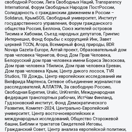
свободной России, Лига Свободных Наций, Transparеncy
International, Форум Свободных Народов ПостРоссии,
Солидарность с гражданским движением в России –
Solidarus, КрымSOS, Свободный университет, Институт
государственного управления, Форум гражданского
общества Россия, Беллона, Союз жителей островов
Тисима и Хабомаи, Съезд народных депутатов, Гринпис
Интернешнл, Фонд борьбы с коррупцией Инк, Завет
церквей TCCN, Агора, Всемирный фонд природы, BDR
Novaja Gazeta-Europe, Алтай проект, Образовательный дом
прав человека Чернигов, Фонд Дом Прав Человека,
Белорусский дом прав человека имени Бориса Звозскова,
Дом прав человека Тбилиси, Дом прав человека Ереван,
Дом прав человека Крым, Центр дикого лосося, TVR
Studios, ТВ Дождь, Центр европейских исследований им
Вилфрида Мартенса, Сетевое объединение журналистов
расследователей, АЛЛАТРА, За свободную Россию,
Свободная Бурятия, Uralic, UnKremlin, Международная
федерация транспортных рабочих, ИстЧам Финланд,
Гудзоновский институт, Фонд Демократического
Развития, Комитет-2024, Центрально-Европейский
университет, Центр восточноевропейских и
международных исследований, Общество Сторожевой
башни, Библии и трактатов Свидетелей Иеговы,
Гражданский Совет, Центр анализа европейской политики,