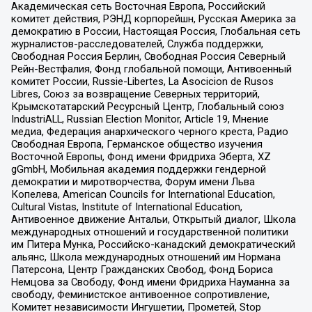
Академическая сеть Восточная Европа, Российский
комитет действия, РЭНД корпорейшн, Русская Америка за
демократию в России, Настоящая Россия, Глобальная сеть
журналистов-расследователей, Служба поддержки,
Свободная Россия Берлин, Свободная Россия Северный
Рейн-Вестфалия, Фонд глобальной помощи, Антивоенный
комитет России, Russie-Libertes, La Asocicion de Rusos
Libres, Союз за возвращение Северных территорий,
Крымскотатарский Ресурсный Центр, Глобальный союз
IndustriALL, Russian Election Monitor, Article 19, Мнение
медиа, Федерация анархического черного креста, Радио
Свободная Европа, Германское общество изучения
Восточной Европы, Фонд имени Фридриха Эберта, XZ
gGmbH, Мобильная академия поддержки гендерной
демократии и миротворчества, Форум имени Льва
Копелева, American Councils for International Education,
Cultural Vistas, Institute of International Education,
Антивоенное движение Антальи, Открытый диалог, Школа
международных отношений и государственной политики
им Питера Мунка, Российско-канадский демократический
альянс, Школа международных отношений им Нормана
Патерсона, Центр Гражданских Свобод, Фонд Бориса
Немцова за Свободу, Фонд имени Фридриха Науманна за
свободу, Феминистское антивоенное сопротивление,
Комитет независимости Ингушетии, Прометей, Stop