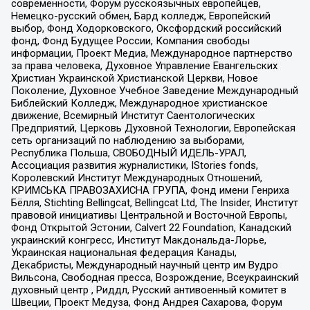
современности, Форум русскоязычных европейцев,
Немецко-русский обмен, Бард колледж, Европейский
выбор, Фонд Ходорковского, Оксфордский российский
фонд, Фонд Будущее России, Компания свободы
информации, Проект Медиа, Международное партнерство
за права человека, Духовное Управление Евангельских
Христиан Украинской Христианской Церкви, Новое
Поколение, Духовное Учебное Заведение Международный
Библейский Колледж, Международное христианское
движение, Всемирный Институт Саентологических
Предприятий, Церковь Духовной Технологии, Европейская
сеть организаций по наблюдению за выборами,
Республика Польша, СВОБОДНЫЙ ИДЕЛЬ-УРАЛ,
Ассоциация развития журналистики, IStories fonds,
Королевский Институт Международных Отношений,
КРИМСЬКА ПРАВОЗАХИСНА ГРУПА, Фонд имени Генриха
Бёлля, Stichting Bellingcat, Bellingcat Ltd, The Insider, Институт
правовой инициативы Центральной и Восточной Европы,
Фонд Открытой Эстонии, Calvert 22 Foundation, Канадский
украинский конгресс, Институт Макдональда-Лорье,
Украинская национальная федерация Канады,
Декабристы, Международный научный центр им Вудро
Вильсона, Свободная пресса, Возрождение, Всеукраинский
духовный центр , Риддл, Русский антивоенный комитет в
Швеции, Проект Медуза, Фонд Андрея Сахарова, Форум