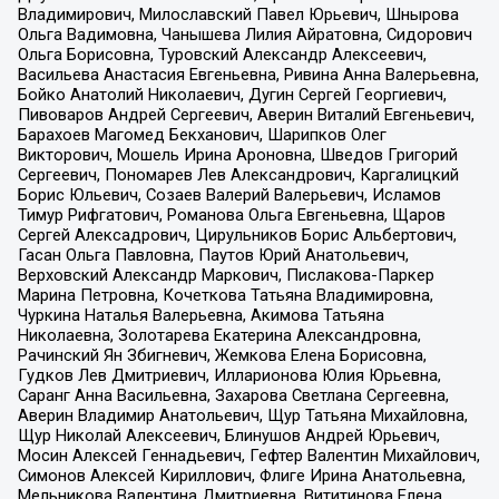
Владимирович, Милославский Павел Юрьевич, Шнырова
Ольга Вадимовна, Чанышева Лилия Айратовна, Сидорович
Ольга Борисовна, Туровский Александр Алексеевич,
Васильева Анастасия Евгеньевна, Ривина Анна Валерьевна,
Бойко Анатолий Николаевич, Дугин Сергей Георгиевич,
Пивоваров Андрей Сергеевич, Аверин Виталий Евгеньевич,
Барахоев Магомед Бекханович, Шарипков Олег
Викторович, Мошель Ирина Ароновна, Шведов Григорий
Сергеевич, Пономарев Лев Александрович, Каргалицкий
Борис Юльевич, Созаев Валерий Валерьевич, Исламов
Тимур Рифгатович, Романова Ольга Евгеньевна, Щаров
Сергей Алексадрович, Цирульников Борис Альбертович,
Гасан Ольга Павловна, Паутов Юрий Анатольевич,
Верховский Александр Маркович, Пислакова-Паркер
Марина Петровна, Кочеткова Татьяна Владимировна,
Чуркина Наталья Валерьевна, Акимова Татьяна
Николаевна, Золотарева Екатерина Александровна,
Рачинский Ян Збигневич, Жемкова Елена Борисовна,
Гудков Лев Дмитриевич, Илларионова Юлия Юрьевна,
Саранг Анна Васильевна, Захарова Светлана Сергеевна,
Аверин Владимир Анатольевич, Щур Татьяна Михайловна,
Щур Николай Алексеевич, Блинушов Андрей Юрьевич,
Мосин Алексей Геннадьевич, Гефтер Валентин Михайлович,
Симонов Алексей Кириллович, Флиге Ирина Анатольевна,
Мельникова Валентина Дмитриевна, Вититинова Елена