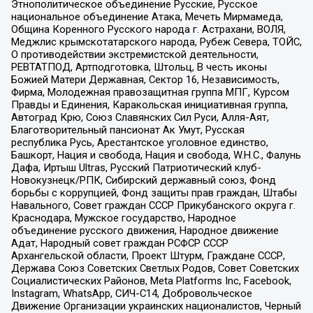
Этнополитическое объединение Русские, Русское
национальное объединение Атака, Мечеть Мирмамеда,
Община Коренного Русского народа г. Астрахани, ВОЛЯ,
Меджлис крымскотатарского народа, Рубеж Севера, ТОЙС,
О противодействии экстремистской деятельности,
РЕВТАТПОД, Артподготовка, Штольц, В честь иконы
Божией Матери Державная, Сектор 16, Независимость,
Фирма, Молодежная правозащитная группа МПГ, Курсом
Правды и Единения, Каракольская инициативная группа,
Автоград Крю, Союз Славянских Сил Руси, Алля-Аят,
Благотворительный пансионат Ак Умут, Русская
республика Русь, Арестантское уголовное единство,
Башкорт, Нация и свобода, Нация и свобода, W.H.С., Фалунь
Дафа, Иртыш Ultras, Русский Патриотический клуб-
Новокузнецк/РПК, Сибирский державный союз, Фонд
борьбы с коррупцией, Фонд защиты прав граждан, Штабы
Навального, Совет граждан СССР Прикубанского округа г.
Краснодара, Мужское государство, Народное
объединение русского движения, Народное движение
Адат, Народный совет граждан РСФСР СССР
Архангельской области, Проект Штурм, Граждане СССР,
Держава Союз Советских Светлых Родов, Совет Советских
Социалистических Районов, Meta Platforms Inc, Facebook,
Instagram, WhatsApp, СИЧ-С14, Добровольческое
Движение Организации украинских националистов, Черный