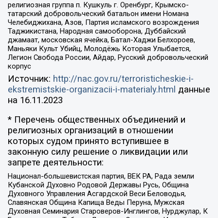
религиозная группа п. Кушкуль г. Оренбург, Крымско-
татарский добровольческий батальон имени Номана
Челебиджихана, Азов, Партия исламского возрождения
Таджикистана, Народная самооборона, Дуббайский
джамаат, московская ячейка, Батал-Хаджи Белхороев,
Маньяки Культ Убийц, Молодёжь Которая Улыбается,
Легион Свобода России, Айдар, Русский добровольческий
корпус
Источник:
http://nac.gov.ru/terroristicheskie-i-
ekstremistskie-organizacii-i-materialy.html
данные
на
16.11.2023
* Перечень общественных объединений и
религиозных организаций в отношении
которых судом принято вступившее в
законную силу решение о ликвидации или
запрете деятельности:
Национал-большевистская партия, ВЕК РА, Рада земли
Кубанской Духовно Родовой Державы Русь, Община
Духовного Управления Асгардской Веси Беловодья,
Славянская Община Капища Веды Перуна, Мужская
Духовная Семинария Староверов-Инглингов, Нурджулар, К