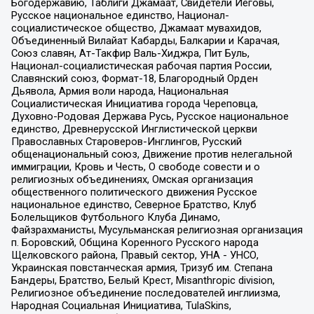
Богодержавию, Таблиги Джамаат, Свидетели Иеговы,
Русское национальное единство, Национал-
социалистическое общество, Джамаат мувахидов,
Объединенный Вилайат Кабарды, Балкарии и Карачая,
Союз славян, Ат-Такфир Валь-Хиджра, Пит Буль,
Национал-социалистическая рабочая партия России,
Славянский союз, Формат-18, Благородный Орден
Дьявола, Армия воли народа, Национальная
Социалистическая Инициатива города Череповца,
Духовно-Родовая Держава Русь, Русское национальное
единство, Древнерусской Инглистической церкви
Православных Староверов-Инглингов, Русский
общенациональный союз, Движение против нелегальной
иммиграции, Кровь и Честь, О свободе совести и о
религиозных объединениях, Омская организация
общественного политического движения Русское
национальное единство, Северное Братство, Клуб
Болельщиков Футбольного Клуба Динамо,
Файзрахманисты, Мусульманская религиозная организация
п. Боровский, Община Коренного Русского народа
Щелковского района, Правый сектор, УНА - УНСО,
Украинская повстанческая армия, Тризуб им. Степана
Бандеры, Братство, Белый Крест, Misanthropic division,
Религиозное объединение последователей инглиизма,
Народная Социальная Инициатива, TulaSkins,