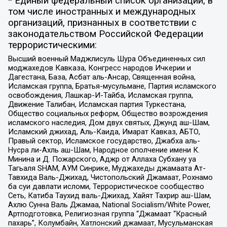
* Единый федеральный список организаций, в
том числе иностранных и международных
организаций, признанных в соответствии с
законодательством Российской Федерации
террористическими:
Высший военный Маджлисуль Шура Объединенных сил
моджахедов Кавказа, Конгресс народов Ичкерии и
Дагестана, База, Асбат аль-Ансар, Священная война,
Исламская группа, Братья-мусульмане, Партия исламского
освобождения, Лашкар-И-Тайба, Исламская группа,
Движение Талибан, Исламская партия Туркестана,
Общество социальных реформ, Общество возрождения
исламского наследия, Дом двух святых, Джунд аш-Шам,
Исламский джихад, Аль-Каида, Имарат Кавказ, АБТО,
Правый сектор, Исламское государство, Джабха аль-
Нусра ли-Ахль аш-Шам, Народное ополчение имени К.
Минина и Д. Пожарского, Аджр от Аллаха Субхану уа
Тагьаля SHAM, АУМ Синрике, Муджахеды джамаата Ат-
Тавхида Валь-Джихад, Чистопольский Джамаат, Рохнамо
ба суи давлати исломи, Террористическое сообщество
Сеть, Катиба Таухид валь-Джихад, Хайят Тахрир аш-Шам,
Ахлю Сунна Валь Джамаа, National Socialism/White Power,
Артподготовка, Религиозная группа “Джамаат “Красный
пахарь”, Колумбайн, Хатлонский джамаат, Мусульманская