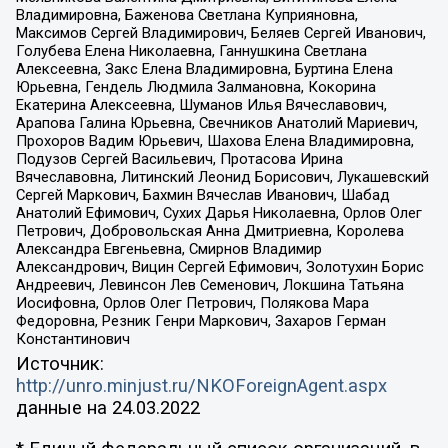
Владимировна, Баженова Светлана Куприяновна,
Максимов Сергей Владимирович, Беляев Сергей Иванович,
Голубева Елена Николаевна, Ганнушкина Светлана
Алексеевна, Закс Елена Владимировна, Буртина Елена
Юрьевна, Гендель Людмила Залмановна, Кокорина
Екатерина Алексеевна, Шуманов Илья Вячеславович,
Арапова Галина Юрьевна, Свечников Анатолий Мариевич,
Прохоров Вадим Юрьевич, Шахова Елена Владимировна,
Подузов Сергей Васильевич, Протасова Ирина
Вячеславовна, Литинский Леонид Борисович, Лукашевский
Сергей Маркович, Бахмин Вячеслав Иванович, Шабад
Анатолий Ефимович, Сухих Дарья Николаевна, Орлов Олег
Петрович, Добровольская Анна Дмитриевна, Королева
Александра Евгеньевна, Смирнов Владимир
Александрович, Вицин Сергей Ефимович, Золотухин Борис
Андреевич, Левинсон Лев Семенович, Локшина Татьяна
Иосифовна, Орлов Олег Петрович, Полякова Мара
Федоровна, Резник Генри Маркович, Захаров Герман
Константинович
Источник:
http://unro.minjust.ru/NKOForeignAgent.aspx
данные на
24.03.2022