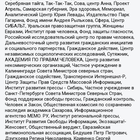
Серебряная тайга, Так-Так-Так, Сова, центр Анна, Проект
Апрель, Самарская губерния, Эра здоровья, Мемориал,
Аналитический Центр Юрия Левады, Издательство Парк
Гагарина, Фонд имени Андрея Рылькова, Сфера, Центр
СИБАЛЬТ, Уральская правозащитная группа, Женщины
Евразии, Институт прав человека, Фонд защиты гласности,
Российский исследовательский центр по правам человека,
Дальневосточный центр развития гражданских инициатив
и социального партнерства, Гражданское действие, Центр
независимых социологических исследований, Сутяжник,
АКАДЕМИЯ ПО ПРАВАМ ЧЕЛОВЕКА, Центр развития
некоммерческих организаций, Частное учреждение в
Калининграде Совета Министров северных стран,
Гражданское содействие, Трансперенси Интернешнл-Р,
Центр Защиты Прав Средств Массовой Информации,
Институт развития прессы - Сибирь, Частное учреждение в
Санкт-Петербурге Совета Министров Северных Стран,
Фонд поддержки свободы прессы, Гражданский контроль,
Человек и Закон, Общественная комиссия по сохранению
наследия академика Сахарова, Информационное
агентство МЕМО. РУ, Институт региональной прессы,
Институт Развития Свободы Информации, Экозащита!-
Женсовет, Общественный вердикт, Евразийская
антимонопольная ассоциация, Бедушев Петр Петрович,
Дзугкоева Регина Николаевна, Кривенко Сергей