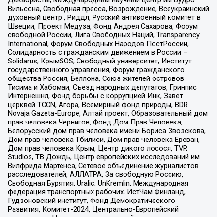
Вильсона, Свободная пресса, Возрождение, Всеукраинский
духовный центр , Риддл, Русский антивоенный комитет в
Швеции, Проект Медуза, Фонд Андрея Сахарова, Форум
свободной России, Лига Свободных Наций, Transparеncy
International, Форум Свободных Народов ПостРоссии,
Солидарность с гражданским движением в России –
Solidarus, КрымSOS, Свободный университет, Институт
государственного управления, Форум гражданского
общества Россия, Беллона, Союз жителей островов
Тисима и Хабомаи, Съезд народных депутатов, Гринпис
Интернешнл, Фонд борьбы с коррупцией Инк, Завет
церквей TCCN, Агора, Всемирный фонд природы, BDR
Novaja Gazeta-Europe, Алтай проект, Образовательный дом
прав человека Чернигов, Фонд Дом Прав Человека,
Белорусский дом прав человека имени Бориса Звозскова,
Дом прав человека Тбилиси, Дом прав человека Ереван,
Дом прав человека Крым, Центр дикого лосося, TVR
Studios, ТВ Дождь, Центр европейских исследований им
Вилфрида Мартенса, Сетевое объединение журналистов
расследователей, АЛЛАТРА, За свободную Россию,
Свободная Бурятия, Uralic, UnKremlin, Международная
федерация транспортных рабочих, ИстЧам Финланд,
Гудзоновский институт, Фонд Демократического
Развития, Комитет-2024, Центрально-Европейский