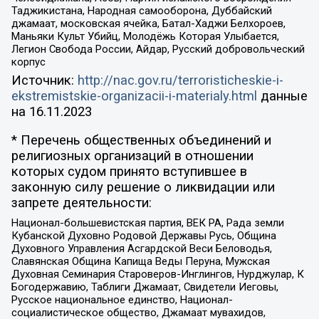
Таджикистана, Народная самооборона, Дуббайский
джамаат, московская ячейка, Батал-Хаджи Белхороев,
Маньяки Культ Убийц, Молодёжь Которая Улыбается,
Легион Свобода России, Айдар, Русский добровольческий
корпус
Источник:
http://nac.gov.ru/terroristicheskie-i-
ekstremistskie-organizacii-i-materialy.html
данные
на
16.11.2023
* Перечень общественных объединений и
религиозных организаций в отношении
которых судом принято вступившее в
законную силу решение о ликвидации или
запрете деятельности:
Национал-большевистская партия, ВЕК РА, Рада земли
Кубанской Духовно Родовой Державы Русь, Община
Духовного Управления Асгардской Веси Беловодья,
Славянская Община Капища Веды Перуна, Мужская
Духовная Семинария Староверов-Инглингов, Нурджулар, К
Богодержавию, Таблиги Джамаат, Свидетели Иеговы,
Русское национальное единство, Национал-
социалистическое общество, Джамаат мувахидов,