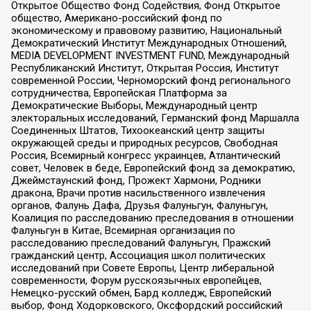
Открытое Общество Фонд Содействия, Фонд Открытое
общество, Американо-российский фонд по
экономическому и правовому развитию, Национальный
Демократический Институт Международных Отношений,
MEDIA DEVELOPMENT INVESTMENT FUND, Международный
Республиканский Институт, Открытая Россия, Институт
современной России, Черноморский фонд регионального
сотрудничества, Европейская Платформа за
Демократические Выборы, Международный центр
электоральных исследований, Германский фонд Маршалла
Соединенных Штатов, Тихоокеанский центр защиты
окружающей среды и природных ресурсов, Свободная
Россия, Всемирный конгресс украинцев, Атлантический
совет, Человек в беде, Европейский фонд за демократию,
Джеймстаунский фонд, Прожект Хармони, Родники
дракона, Врачи против насильственного извлечения
органов, Фалунь Дафа, Друзья Фалуньгун, Фалуньгун,
Коалиция по расследованию преследования в отношении
Фалуньгун в Китае, Всемирная организация по
расследованию преследований Фалуньгун, Пражский
гражданский центр, Ассоциация школ политических
исследований при Совете Европы, Центр либеральной
современности, Форум русскоязычных европейцев,
Немецко-русский обмен, Бард колледж, Европейский
выбор, Фонд Ходорковского, Оксфордский российский