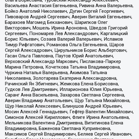
Васильева Анастасия Евгеньевна, Ривина Анна Валерьевна,
Бойко Анатолий Николаевич, Дугин Сергей Георгиевич,
Пивоваров Андрей Сергеевич, Аверин Виталий Евгеньевич,
Барахоев Магомед Бекханович, Шарипков Олег
Викторович, Мошель Ирина Ароновна, Шведов Григорий
Сергеевич, Пономарев Лев Александрович, Каргалицкий
Борис Юльевич, Созаев Валерий Валерьевич, Исламов
Тимур Рифгатович, Романова Ольга Евгеньевна, Щаров
Сергей Алексадрович, Цирульников Борис Альбертович,
Гасан Ольга Павловна, Паутов Юрий Анатольевич,
Верховский Александр Маркович, Пислакова-Паркер
Марина Петровна, Кочеткова Татьяна Владимировна,
Чуркина Наталья Валерьевна, Акимова Татьяна
Николаевна, Золотарева Екатерина Александровна,
Рачинский Ян Збигневич, Жемкова Елена Борисовна,
Гудков Лев Дмитриевич, Илларионова Юлия Юрьевна,
Саранг Анна Васильевна, Захарова Светлана Сергеевна,
Аверин Владимир Анатольевич, Щур Татьяна Михайловна,
Щур Николай Алексеевич, Блинушов Андрей Юрьевич,
Мосин Алексей Геннадьевич, Гефтер Валентин Михайлович,
Симонов Алексей Кириллович, Флиге Ирина Анатольевна,
Мельникова Валентина Дмитриевна, Вититинова Елена
Владимировна, Баженова Светлана Куприяновна,
Максимов Сергей Владимирович, Беляев Сергей Иванович,