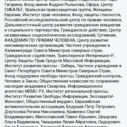
Гагарина, Фонд имени Андрея Рылькова, Сфера, Центр
СИБАЛЬТ, Уральская правозащитная группа, Женщины
Евразии, Институт прав человека, Фонд защиты гласности,
Российский исследовательский центр по правам человека,
Дальневосточный центр развития гражданских инициатив
и социального партнерства, Гражданское действие, Центр
независимых социологических исследований, Сутяжник,
АКАДЕМИЯ ПО ПРАВАМ ЧЕЛОВЕКА, Центр развития
некоммерческих организаций, Частное учреждение в
Калининграде Совета Министров северных стран,
Гражданское содействие, Трансперенси Интернешнл-Р,
Центр Защиты Прав Средств Массовой Информации,
Институт развития прессы - Сибирь, Частное учреждение в
Санкт-Петербурге Совета Министров Северных Стран,
Фонд поддержки свободы прессы, Гражданский контроль,
Человек и Закон, Общественная комиссия по сохранению
наследия академика Сахарова, Информационное
агентство МЕМО. РУ, Институт региональной прессы,
Институт Развития Свободы Информации, Экозащита!-
Женсовет, Общественный вердикт, Евразийская
антимонопольная ассоциация, Бедушев Петр Петрович,
Дзугкоева Регина Николаевна, Кривенко Сергей
Владимирович, Милославский Павел Юрьевич, Шнырова
Ольга Вадимовна, Чанышева Лилия Айратовна, Сидорович
Ольга Борисовна, Туровский Александр Алексеевич,