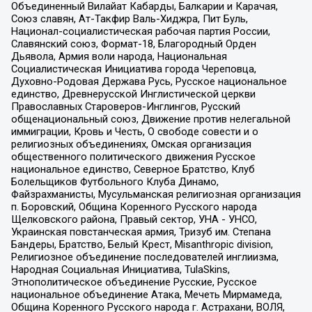
Объединенный Вилайат Кабарды, Балкарии и Карачая,
Союз славян, Ат-Такфир Валь-Хиджра, Пит Буль,
Национал-социалистическая рабочая партия России,
Славянский союз, Формат-18, Благородный Орден
Дьявола, Армия воли народа, Национальная
Социалистическая Инициатива города Череповца,
Духовно-Родовая Держава Русь, Русское национальное
единство, Древнерусской Инглистической церкви
Православных Староверов-Инглингов, Русский
общенациональный союз, Движение против нелегальной
иммиграции, Кровь и Честь, О свободе совести и о
религиозных объединениях, Омская организация
общественного политического движения Русское
национальное единство, Северное Братство, Клуб
Болельщиков Футбольного Клуба Динамо,
Файзрахманисты, Мусульманская религиозная организация
п. Боровский, Община Коренного Русского народа
Щелковского района, Правый сектор, УНА - УНСО,
Украинская повстанческая армия, Тризуб им. Степана
Бандеры, Братство, Белый Крест, Misanthropic division,
Религиозное объединение последователей инглиизма,
Народная Социальная Инициатива, TulaSkins,
Этнополитическое объединение Русские, Русское
национальное объединение Атака, Мечеть Мирмамеда,
Община Коренного Русского народа г. Астрахани, ВОЛЯ,