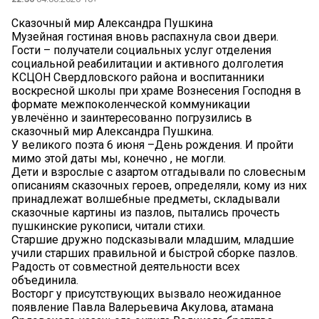
Сказочный мир Александра Пушкина
️Музейная гостиная вновь распахнула свои двери.
Гости – получатели социальных услуг отделения
социальной реабилитации и активного долголетия
КСЦОН Свердловского района и воспитанники
воскресной школы при храме Вознесения Господня в
формате межпоколенческой коммуникации
увлечённо и заинтересованно погрузились в
сказочный мир Александра Пушкина.
️У великого поэта 6 июня –День рождения. И пройти
мимо этой даты мы, конечно , не могли.
Дети и взрослые с азартом отгадывали по словесным
описаниям сказочных героев, определяли, кому из них
принадлежат волшебные предметы, складывали
сказочные картины из пазлов, пытались прочесть
пушкинские рукописи, читали стихи.
Старшие дружно подсказывали младшим, младшие
учили старших правильной и быстрой сборке пазлов.
Радость от совместной деятельности всех
объединила.
Восторг у присутствующих вызвало неожиданное
появление Павла Валерьевича Акулова, атамана