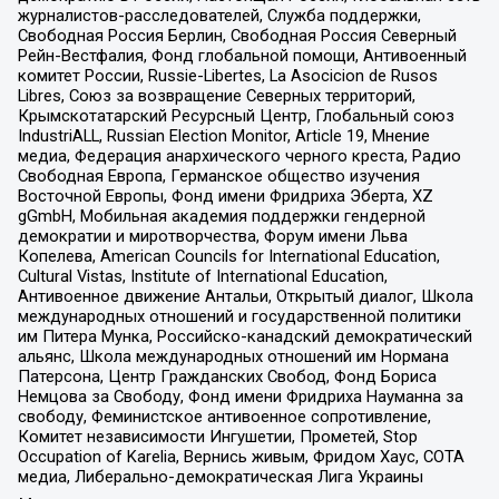
журналистов-расследователей, Служба поддержки,
Свободная Россия Берлин, Свободная Россия Северный
Рейн-Вестфалия, Фонд глобальной помощи, Антивоенный
комитет России, Russie-Libertes, La Asocicion de Rusos
Libres, Союз за возвращение Северных территорий,
Крымскотатарский Ресурсный Центр, Глобальный союз
IndustriALL, Russian Election Monitor, Article 19, Мнение
медиа, Федерация анархического черного креста, Радио
Свободная Европа, Германское общество изучения
Восточной Европы, Фонд имени Фридриха Эберта, XZ
gGmbH, Мобильная академия поддержки гендерной
демократии и миротворчества, Форум имени Льва
Копелева, American Councils for International Education,
Cultural Vistas, Institute of International Education,
Антивоенное движение Антальи, Открытый диалог, Школа
международных отношений и государственной политики
им Питера Мунка, Российско-канадский демократический
альянс, Школа международных отношений им Нормана
Патерсона, Центр Гражданских Свобод, Фонд Бориса
Немцова за Свободу, Фонд имени Фридриха Науманна за
свободу, Феминистское антивоенное сопротивление,
Комитет независимости Ингушетии, Прометей, Stop
Occupation of Karelia, Вернись живым, Фридом Хаус, СОТА
медиа, Либерально-демократическая Лига Украины