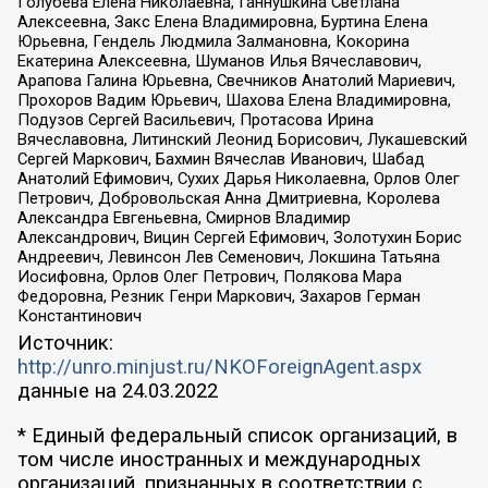
Голубева Елена Николаевна, Ганнушкина Светлана
Алексеевна, Закс Елена Владимировна, Буртина Елена
Юрьевна, Гендель Людмила Залмановна, Кокорина
Екатерина Алексеевна, Шуманов Илья Вячеславович,
Арапова Галина Юрьевна, Свечников Анатолий Мариевич,
Прохоров Вадим Юрьевич, Шахова Елена Владимировна,
Подузов Сергей Васильевич, Протасова Ирина
Вячеславовна, Литинский Леонид Борисович, Лукашевский
Сергей Маркович, Бахмин Вячеслав Иванович, Шабад
Анатолий Ефимович, Сухих Дарья Николаевна, Орлов Олег
Петрович, Добровольская Анна Дмитриевна, Королева
Александра Евгеньевна, Смирнов Владимир
Александрович, Вицин Сергей Ефимович, Золотухин Борис
Андреевич, Левинсон Лев Семенович, Локшина Татьяна
Иосифовна, Орлов Олег Петрович, Полякова Мара
Федоровна, Резник Генри Маркович, Захаров Герман
Константинович
Источник:
http://unro.minjust.ru/NKOForeignAgent.aspx
данные на
24.03.2022
* Единый федеральный список организаций, в
том числе иностранных и международных
организаций, признанных в соответствии с