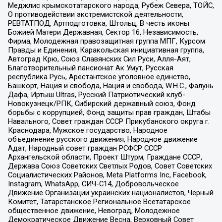
Меджлис крымскотатарского народа, Рубеж Севера, ТОЙС,
О противодействии экстремистской деятельности,
РЕВТАТПОД, Артподготовка, Штольц, В честь иконы
Божией Матери Державная, Сектор 16, Независимость,
Фирма, Молодежная правозащитная группа МПГ, Курсом
Правды и Единения, Каракольская инициативная группа,
Автоград Крю, Союз Славянских Сил Руси, Алля-Аят,
Благотворительный пансионат Ак Умут, Русская
республика Русь, Арестантское уголовное единство,
Башкорт, Нация и свобода, Нация и свобода, W.H.С., Фалунь
Дафа, Иртыш Ultras, Русский Патриотический клуб-
Новокузнецк/РПК, Сибирский державный союз, Фонд
борьбы с коррупцией, Фонд защиты прав граждан, Штабы
Навального, Совет граждан СССР Прикубанского округа г.
Краснодара, Мужское государство, Народное
объединение русского движения, Народное движение
Адат, Народный совет граждан РСФСР СССР
Архангельской области, Проект Штурм, Граждане СССР,
Держава Союз Советских Светлых Родов, Совет Советских
Социалистических Районов, Meta Platforms Inc, Facebook,
Instagram, WhatsApp, СИЧ-С14, Добровольческое
Движение Организации украинских националистов, Черный
Комитет, Татарстанское Региональное Всетатарское
общественное движение, Невоград, Молодежное
Демократическое Движение Весна, Верховный Совет