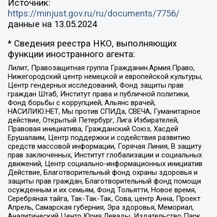
Источник:
https://minjust.gov.ru/ru/documents/7756/
данные на
13.05.2024
* Сведения реестра НКО, выполняющих
функции иностранного агента:
Лилит, Правозащитная группа Гражданин.Армия.Право,
Нижегородский центр немецкой и европейской культуры,
Центр гендерных исследований, Фонд защиты прав
граждан Штаб, Институт права и публичной политики,
Фонд борьбы с коррупцией, Альянс врачей,
НАСИЛИЮ.НЕТ, Мы против СПИДа, СВЕЧА, Гуманитарное
действие, Открытый Петербург, Лига Избирателей,
Правовая инициатива, Гражданский Союз, Хасдей
Ерушалаим, Центр поддержки и содействия развитию
средств массовой информации, Горячая Линия, В защиту
прав заключенных, Институт глобализации и социальных
движений, Центр социально-информационных инициатив
Действие, Благотворительный фонд охраны здоровья и
защиты прав граждан, Благотворительный фонд помощи
осужденным и их семьям, Фонд Тольятти, Новое время,
Серебряная тайга, Так-Так-Так, Сова, центр Анна, Проект
Апрель, Самарская губерния, Эра здоровья, Мемориал,
Аналитический Центр Юрия Левады, Издательство Парк