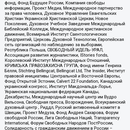
фонд, Фонд Будущее России, Компания свободы
информации, Проект Медиа, Международное партнерство
за права человека, Духовное Управление Евангельских
Христиан Украинской Христианской Церкви, Новое
Поколение, Духовное Учебное Заведение Международный
Библейский Колледж, Международное христианское
движение, Всемирный Институт Саентологических
Предприятий, Церковь Духовной Технологии, Европейская
сеть организаций по наблюдению за выборами,
Республика Польша, СВОБОДНЫЙ ИДЕЛЬ-УРАЛ,
Ассоциация развития журналистики, IStories fonds,
Королевский Институт Международных Отношений,
КРИМСЬКА ПРАВОЗАХИСНА ГРУПА, Фонд имени Генриха
Бёлля, Stichting Bellingcat, Bellingcat Ltd, The Insider, Институт
правовой инициативы Центральной и Восточной Европы,
Фонд Открытой Эстонии, Calvert 22 Foundation, Канадский
украинский конгресс, Институт Макдональда-Лорье,
Украинская национальная федерация Канады,
Декабристы, Международный научный центр им Вудро
Вильсона, Свободная пресса, Возрождение, Всеукраинский
духовный центр , Риддл, Русский антивоенный комитет в
Швеции, Проект Медуза, Фонд Андрея Сахарова, Форум
свободной России, Лига Свободных Наций, Transparеncy
International, Форум Свободных Народов ПостРоссии,
Солидарность с гражданским движением в России –