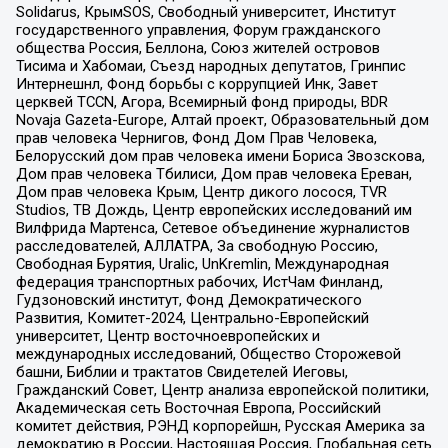
Solidarus, КрымSOS, Свободный университет, Институт
государственного управления, Форум гражданского
общества Россия, Беллона, Союз жителей островов
Тисима и Хабомаи, Съезд народных депутатов, Гринпис
Интернешнл, Фонд борьбы с коррупцией Инк, Завет
церквей TCCN, Агора, Всемирный фонд природы, BDR
Novaja Gazeta-Europe, Алтай проект, Образовательный дом
прав человека Чернигов, Фонд Дом Прав Человека,
Белорусский дом прав человека имени Бориса Звозскова,
Дом прав человека Тбилиси, Дом прав человека Ереван,
Дом прав человека Крым, Центр дикого лосося, TVR
Studios, ТВ Дождь, Центр европейских исследований им
Вилфрида Мартенса, Сетевое объединение журналистов
расследователей, АЛЛАТРА, За свободную Россию,
Свободная Бурятия, Uralic, UnKremlin, Международная
федерация транспортных рабочих, ИстЧам Финланд,
Гудзоновский институт, Фонд Демократического
Развития, Комитет-2024, Центрально-Европейский
университет, Центр восточноевропейских и
международных исследований, Общество Сторожевой
башни, Библии и трактатов Свидетелей Иеговы,
Гражданский Совет, Центр анализа европейской политики,
Академическая сеть Восточная Европа, Российский
комитет действия, РЭНД корпорейшн, Русская Америка за
демократию в России, Настоящая Россия, Глобальная сеть