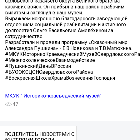
Орловского казачьего округа Великого братства
казачьих войск. Он прибыл в наш район с рабочим
визитом и заглянул в наш музей.
️Выражаем искреннюю благодарность заведующей
отделением социальной реабилитации и активного
долголетия Ольге Васильевне Амелёхиной за
сотрудничество .
Разработали и провели программу «Сказочный мир
Александра Пушкина» - Е.В.Новикова и Т.В.Матюхина.
#МКУКИсторикоКраеведческийМузейСвердловскогоРа
#МежпоколенческоеВзаимодействие
#ПушкинскийДеньВРоссии
#БУООКСЦОНСвердловскогоРайона
#ВоскреснаяШколаХрамаВознесенияГосподня
МКУК " Историко-краеведческий музей"
47
ПОДЕЛИТЕСЬ НОВОСТЯМИ С