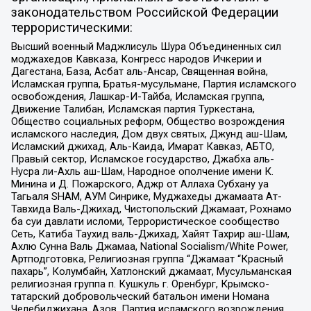
законодательством Российской Федерации
террористическими:
Высший военный Маджлисуль Шура Объединенных сил
моджахедов Кавказа, Конгресс народов Ичкерии и
Дагестана, База, Асбат аль-Ансар, Священная война,
Исламская группа, Братья-мусульмане, Партия исламского
освобождения, Лашкар-И-Тайба, Исламская группа,
Движение Талибан, Исламская партия Туркестана,
Общество социальных реформ, Общество возрождения
исламского наследия, Дом двух святых, Джунд аш-Шам,
Исламский джихад, Аль-Каида, Имарат Кавказ, АБТО,
Правый сектор, Исламское государство, Джабха аль-
Нусра ли-Ахль аш-Шам, Народное ополчение имени К.
Минина и Д. Пожарского, Аджр от Аллаха Субхану уа
Тагьаля SHAM, АУМ Синрике, Муджахеды джамаата Ат-
Тавхида Валь-Джихад, Чистопольский Джамаат, Рохнамо
ба суи давлати исломи, Террористическое сообщество
Сеть, Катиба Таухид валь-Джихад, Хайят Тахрир аш-Шам,
Ахлю Сунна Валь Джамаа, National Socialism/White Power,
Артподготовка, Религиозная группа “Джамаат “Красный
пахарь”, Колумбайн, Хатлонский джамаат, Мусульманская
религиозная группа п. Кушкуль г. Оренбург, Крымско-
татарский добровольческий батальон имени Номана
Челебиджихана, Азов, Партия исламского возрождения