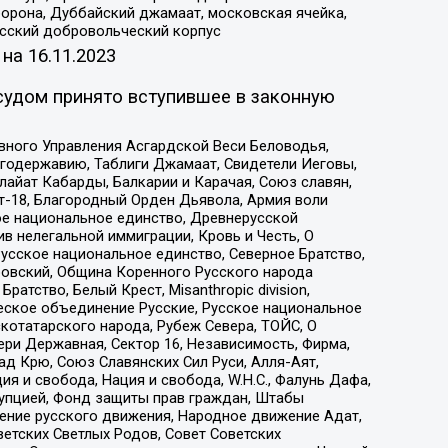
орона, Дуббайский джамаат, московская ячейка,
усский добровольческий корпус
 на
16.11.2023
судом принято вступившее в законную
вного Управления Асгардской Веси Беловодья,
годержавию, Таблиги Джамаат, Свидетели Иеговы,
айат Кабарды, Балкарии и Карачая, Союз славян,
т-18, Благородный Орден Дьявола, Армия воли
ое национальное единство, Древнерусской
 нелегальной иммиграции, Кровь и Честь, О
усское национальное единство, Северное Братство,
ровский, Община Коренного Русского народа
атство, Белый Крест, Misanthropic division,
еское объединение Русские, Русское национальное
котатарского народа, Рубеж Севера, ТОЙС, О
ри Державная, Сектор 16, Независимость, Фирма,
д Крю, Союз Славянских Сил Руси, Алля-Аят,
я и свобода, Нация и свобода, W.H.С., Фалунь Дафа,
рупцией, Фонд защиты прав граждан, Штабы
ение русского движения, Народное движение Адат,
етских Светлых Родов, Совет Советских