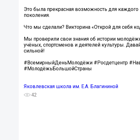
Это была прекрасная возможность для каждого и
поколения.
Что мы сделали? Викторина «Открой для себя к
Мы проверили свои знания об истории молодё
учёных, спортсменов и деятелей культуры. Дава
сильной!
#ВсемирныйДеньМолодёжи #Росдетцентр #Нав
#МолодёжьБольшойСтраны
Яковлевская школа им. Е.А. Благининой
42