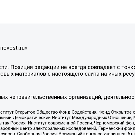
novosti.ru»
и. Позиция редакции не всегда совпадает с точко
овых материалов с настоящего сайта на иных ресу
ых неправительственных организаций, деятельнос
ститут Открытое Общество Фонд Содействия, Фонд Открытое 
альный Демократический Институт Международных Отношений,
тая Россия, Институт современной России, Черноморский фонд
родный центр электоральных исследований, Германский фонд
рсов, Свободная Россия, Всемирный конгресс украинцев, Атла