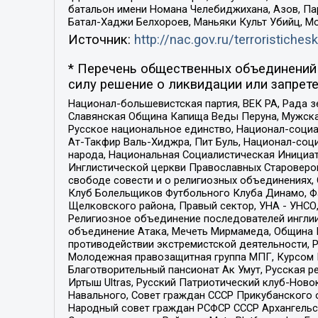
батальон имени Номана Челебиджихана, Азов, Па
Батал-Хаджи Белхороев, Маньяки Культ Убийц, М
Источник:
http://nac.gov.ru/terroristichesk
* Перечень общественных объединений 
силу решение о ликвидации или запрете
Национал-большевистская партия, ВЕК РА, Рада 
Славянская Община Капища Веды Перуна, Мужская
Русское национальное единство, Национал-социа
Ат-Такфир Валь-Хиджра, Пит Буль, Национал-соц
народа, Национальная Социалистическая Инициат
Инглистической церкви Православных Староверов
свободе совести и о религиозных объединениях,
Клуб Болельщиков Футбольного Клуба Динамо, Фа
Щелковского района, Правый сектор, УНА - УНСО, У
Религиозное объединение последователей инглии
объединение Атака, Мечеть Мирмамеда, Община К
противодействии экстремистской деятельности, 
Молодежная правозащитная группа МПГ, Курсом П
Благотворительный пансионат Ак Умут, Русская ре
Иртыш Ultras, Русский Патриотический клуб-Нов
Навального, Совет граждан СССР Прикубанского 
Народный совет граждан РСФСР СССР Архангельск