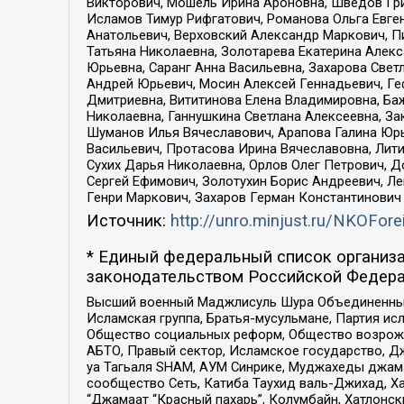
Викторович, Мошель Ирина Ароновна, Шведов Гри
Исламов Тимур Рифгатович, Романова Ольга Евге
Анатольевич, Верховский Александр Маркович, П
Татьяна Николаевна, Золотарева Екатерина Алек
Юрьевна, Саранг Анна Васильевна, Захарова Свет
Андрей Юрьевич, Мосин Алексей Геннадьевич, Ге
Дмитриевна, Вититинова Елена Владимировна, Ба
Николаевна, Ганнушкина Светлана Алексеевна, За
Шуманов Илья Вячеславович, Арапова Галина Юрь
Васильевич, Протасова Ирина Вячеславовна, Лит
Сухих Дарья Николаевна, Орлов Олег Петрович, 
Сергей Ефимович, Золотухин Борис Андреевич, Л
Генри Маркович, Захаров Герман Константинович
Источник:
http://unro.minjust.ru/NKOFore
* Единый федеральный список организа
законодательством Российской Федера
Высший военный Маджлисуль Шура Объединенных с
Исламская группа, Братья-мусульмане, Партия ис
Общество социальных реформ, Общество возрожд
АБТО, Правый сектор, Исламское государство, Д
уа Тагьаля SHAM, АУМ Синрике, Муджахеды джама
сообщество Сеть, Катиба Таухид валь-Джихад, Хай
“Джамаат “Красный пахарь”, Колумбайн, Хатлонск