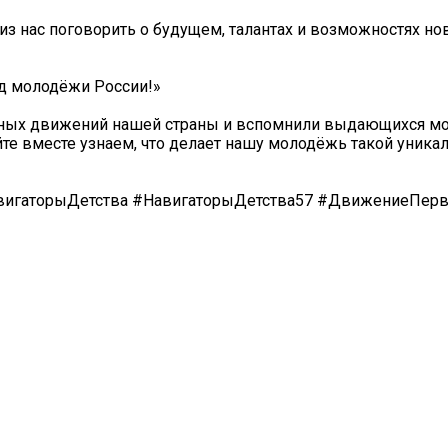
з нас поговорить о будущем, талантах и возможностях но
од молодёжи России!»
жных движений нашей страны и вспомнили выдающихся м
йте вместе узнаем, что делает нашу молодёжь такой уника
игаторыДетства #НавигаторыДетства57 #ДвижениеПер