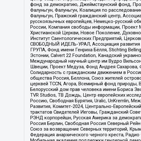
фонд за демократию, Джеймстаунский фонд, Прож
Фалуньгун, Фалуньгун, Коалиция по расследован
Фалуньгун, Пражский гражданский центр, Ассоци
русскоязычных европейцев, Немецко-русский об
России, Компания свободы информации, Проект М
Христианской Церкви, Новое Поколение, Духовн
Институт Саентологических Предприятий, Церков
СВОБОДНЫЙ ИДЕЛЬ-УРАЛ, Ассоциация развития ж
ГРУПА, Фонд имени Генриха Бёлля, Stichting Bellin
Эстонии, Calvert 22 Foundation, Канадский укра
Международный научный центр им Вудро Вильсона
Швеции, Проект Медуза, Фонд Андрея Сахарова, Ф
Солидарность с гражданским движением в России 
общества Россия, Беллона, Союз жителей острово
церквей TCCN, Агора, Всемирный фонд природы, B
Белорусский дом прав человека имени Бориса Зво
TVR Studios, ТВ Дождь, Центр европейских иссл
Россию, Свободная Бурятия, Uralic, UnKremlin, 
Развития, Комитет-2024, Центрально-Европейски
трактатов Свидетелей Иеговы, Гражданский Совет
РЭНД корпорейшн, Русская Америка за демократи
Россия Берлин, Свободная Россия Северный Рейн-В
Союз за возвращение Северных территорий, Крымско
Федерация анархического черного креста, Радио
Мобильная академия поддержки гендерной демократи