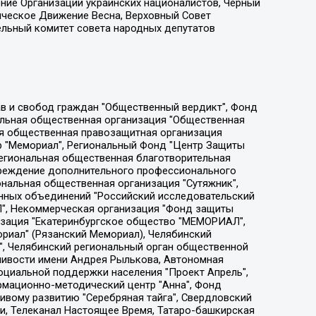
ение Организации украинских националистов, Черный
ическое Движение Весна, Верховный Совет
ельный комитет совета народных депутатов
ции социально-правовых программ "Лилит", Дальневосточное общественное движение "Маяк", Санкт-Петербургская ЛГБТ-инициативная группа "Выход", Инициативная группа ЛГБТ+ "Реверс", Алексеев Андрей Викторович, Бекбулатова Таисия Львовна, Беляев Иван Михайлович, Владыкина Елена Сергеевна, Гельман Марат Александрович, Никульшина Вероника Юрьевна, Толоконникова Надежда Андреевна, Шендерович Виктор Анатольевич, Общество с ограниченной ответственностью "Данное сообщение", Общество с ограниченной ответственностью Издательский дом "Новая глава", Айнбиндер Александра Александровна, Московский комьюнити-центр для ЛГБТ+инициатив, Благотворительный фонд развития филантропии, Deutsche Welle (Германия, Kurt-Schumacher-Strasse 3, 53113 Bonn), Борзунова Мария Михайловна, Воробьев Виктор Викторович, Голубева Анна Львовна, Константинова Алла Михайловна, Малкова Ирина Владимировна, Мурадов Мурад Абдулгалимович, Осетинская Елизавета Николаевна, Понасенков Евгений Николаевич, Ганапольский Матвей Юрьевич, Киселев Евгений Алексеевич, Борухович Ирина Григорьевна, Дремин Иван Тимофеевич, Дубровский Дмитрий Викторович, Красноярская региональная общественная организация поддержки и развития альтернативных образовательных технологий и межкультурных коммуникаций "ИНТЕРРА", Маяковская Екатерина Алексеевна, Фейгин Марк Захарович, Филимонов Андрей Викторович, Дзугкоева Регина Николаевна, Доброхотов Роман Александрович, Дудь Юрий Александрович, Елкин Сергей Владимирович, Кругликов Кирилл Игоревич, Сабунаева Мария Леонидовна, Семенов Алексей Владимирович, Шаинян Карен Багратович, Шульман Екатерина Михайловна, Асафьев Артур Валерьевич, Вахштайн Виктор Семенович, Венедиктов Алексей Алексеевич, Лушникова Екатерина Евгеньевна, Волков Леонид Михайлович, Невзоров Александр Глебович, Пархоменко Сергей Борисович, Сироткин Ярослав Николаевич, Кара-Мурза Владимир Владимирович, Баранова Наталья Владимировна, Гозман Леонид Яковлевич, Кагарлицкий Борис Юльевич, Климарев Михаил Валерьевич, Милов Владимир Станиславович, Автономная некоммерческая организация Краснодарский центр современного искусства "Типография", Моргенштерн Алишер Тагирович, Соболь Любовь Эдуардовна, Общество с ограниченной ответственностью "ЛИЗА НОРМ", Каспаров Гарри Кимович, Ходорковский Михаил Борисович, Общество с ограниченной ответственностью "Апрельские тезисы", Данилович Ирина Брониславовна, Кашин Олег Владимирович, Петров Николай Владимирович, Пивоваров Алексей Владимирович, Соколов Михаил Владимирович, Цветкова Юлия Владимировна, Чичваркин Евгений Александрович, Комитет против пыток/Команда против пыток, Общество с ограниченной ответственностью "Первый научный", Общество с ограниченной ответственностью "Вертолет и ко", Белоцерковская Вероника Борисовна, Кац Максим Евгеньевич, Лазарева Татьяна Юрьевна, Шаведдинов Руслан Табризович, Яшин Илья Валерьевич, Общество с ограниченной ответственностью "Иноагент ААВ", Алешковский Дмитрий Петрович, Альбац Евгения Марковна, Быков Дмитрий Львович, Галямина Юлия Евгеньевна, Лойко Сергей Леонидович, Мартынов Кирилл Константинович, Медведев Сергей Александрович, Крашенинников Федор Геннадиевич, Гордеева Катерина Вл