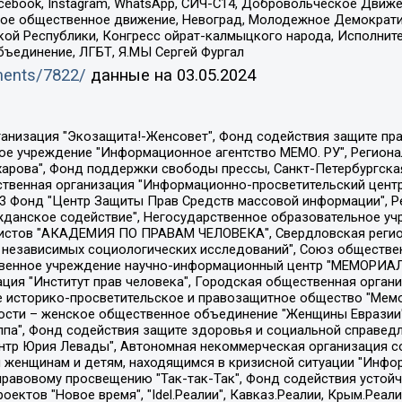
Facebook, Instagram, WhatsApp, СИЧ-С14, Добровольческое Движ
ское общественное движение, Невоград, Молодежное Демократ
ой Республики, Конгресс ойрат-калмыцкого народа, Исполнит
бъединение, ЛГБТ, Я.МЫ Сергей Фургал
uments/7822/
данные на
03.05.2024
Общество с ограниченной ответственностью "Радио Свободная Европа/Радио Свобода", Чешское информационное агентство "MEDIUM-ORIENT", Красноярская региональная общественная организация "Мы против СПИДа", Камалягин Денис Николаевич, Маркелов Сергей Евгеньевич, Пономарев Лев Александрович, Савицкая Людмила Алексеевна, Автономная некоммерческая организация "Центр по работе с проблемой насилия "НАСИЛИЮ.НЕТ", Межрегиональный профессиональный союз работников здравоохранения "Альянс врачей", Юридическое лицо, зарегистрированное в Латвийской Республике, SIA "Medusa Project" (регистрационный номер 40103797863, дата регистрации 10.06.2014), Некоммерческая организация "Фонд по борьбе с коррупцией", Автономная некоммерческая организация "Институт права и публичной политики", Баданин Роман Сергеевич, Гликин Максим Александрович, Железнова Мария Михайловна, Лукьянова Юлия Сергеевна, Маетная Елизавета Витальевна, Маняхин Петр Борисович, Чуракова Ольга Владимировна, Ярош Юлия Петровна, Юридическое лицо "The Insider SIA", зарегистрированное в Риге, Латвийская Республика (дата регистрации 26.06.2015), являющееся администратором доменного имени интернет-издания "The Insider SIA", https://theins.ru, Постернак Алексей Евгеньевич, Рубин Михаил Аркадьевич, Анин Роман Александрович, Юридическое лицо Istories fonds, зарегистрированное в Латвийской Республике (регистрационный номер 50008295751, дата регистрации 24.02.2020), Великовский Дмитрий Александрович, Долинина Ирина Николаевна, Мароховская Алеся Алексеевна, Шлейнов Роман Юрьевич, Шмагун Олеся Валентиновна, Общество с ограниченной ответственностью "Альтаир 2021", Общество с ограниченной ответственностью "Вега 2021", Общество с ограниченной ответственностью "Главный редактор 2021", Общество с ограниченной ответственностью "Ромашки монолит", Важенков Артем Валерьевич, Ивановская областная общественная организация "Центр гендерных исследований", Гурман Юрий Альбертович, Медиапроект "ОВД-Инфо", Егоров Владимир Владимирович, Жилинский Владимир Александрович, Общество с ограниченной ответственностью "ЗП", Иванова София Юрьевна, Карезина Инна Павловна, Кильтау Екатерина Викторовна, Петров Алексей Викторович, Пискунов Сергей Евгеньевич, Смирнов Сергей Сергеевич, Тихонов Михаил Сергеевич, Общество с ограниченной ответственностью "ЖУРНАЛИСТ-ИНОСТРАННЫЙ АГЕНТ", Арапова Галина Юрьевна, Вольтская Татьяна Анатольевна, Американская компания "Mason G.E.S. Anonymous Foundation" (США), являющаяся владельцем интернет-издания https://mnews.world/, Компания "Stichting Bellingcat", зарегистрированная в Нидерландах (дата регистрации 11.07.2018), Захаров Андрей Вячеславович, Клепиковская Екатерина Дмитриевна, Общество с ограниченной ответственностью "МЕМО", Перл Роман Александрович, Симонов Евгений Алексеевич, Соловьева Елена Анатольевна, Сотников Даниил Владимирович, Сурначева Елизавета Дмитриевна, Автономная некоммерческая организация по защите прав человека и информированию населения "Якутия – Наше Мнение", Общество с ограниченной ответственностью "Москоу диджитал медиа", с 26.01.2023 Общество с ограниченной ответственностью "Чайка Белые сады", Ветошкина Валерия Валерьевна, Заговора Максим Александрович, Межрегиональное общественное движение "Российская ЛГБТ - сеть", Оленичев Максим Владимирович, Павлов Иван Юрьевич, Скворцова Елена Сергеевна, Общество с ограниченной ответственностью "Как бы инагент", Кочетков Игорь Викторович, Общество с ограниченной ответственностью "Честные выборы", Еланчик Олег Александрович, Общество с ограниченной ответственностью "Нобелевский призыв", Гималова Регина Эмилевна, Григорьев Андрей Валерьевич, Григорьева Алина Александровна, Ассоциация по содействию защите прав призывников, альтернативнослужащих и военнослужащих "Правозащитная группа "Гражданин.Армия.Право", Хисамова Регина Фаритовна, Автономная некоммерческая организация по реализа