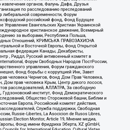
 извлечения органов, Фалунь Дафа, Друзья
рганизация по расследованию преследований
тр либеральной современности, Форум
 Оксфордский российский фонд, Фонд Будущее
е Управление Евангельских Христиан Украинской
еждународное христианское движение, Всемирный
людению за выборами, Республика Польша,
народных Отношений, КРИМСЬКА ПРАВОЗАХИСНА
ы Центральной и Восточной Европы, Фонд Открытой
иональная федерация Канады, Декабристы,
тр , Риддл, Русский антивоенный комитет в
nternational, Форум Свободных Народов ПостРоссии,
дарственного управления, Форум гражданского
рнешнл, Фонд борьбы с коррупцией Инк, Завет
прав человека Чернигов, Фонд Дом Прав Человека,
н, Дом прав человека Крым, Центр дикого лосося,
стов расследователей, АЛЛАТРА, За свободную
д, Гудзоновский институт, Фонд Демократического
сследований, Общество Сторожевой башни, Библии и
сточная Европа, Российский комитет действия,
-расследователей, Служба поддержки, Свободная
 Russie-Libertes, La Asocicion de Rusos Libres,
an Election Monitor, Article 19, Мнение медиа,
Европы, Фонд имени Фридриха Эберта, XZ gGmbH,
ls for International Education, Cultural Vistas,