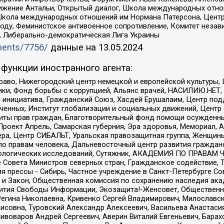
ое движение Антальи, Открытый диалог, Школа международных отн
Школа международных отношений им Нормана Патерсона, Центр
ду, Феминистское антивоенное сопротивление, Комитет независ
а, Либерально-демократическая Лига Украины
uments/7756/
данные на
13.05.2024
функции иностранного агента:
раво, Нижегородский центр немецкой и европейской культуры,
тики, Фонд борьбы с коррупцией, Альянс врачей, НАСИЛИЮ.НЕТ,
я инициатива, Гражданский Союз, Хасдей Ерушалаим, Центр по
юченных, Институт глобализации и социальных движений, Цент
ты прав граждан, Благотворительный фонд помощи осужденным
а, Проект Апрель, Самарская губерния, Эра здоровья, Мемориал
ера, Центр СИБАЛЬТ, Уральская правозащитная группа, Женщины
по правам человека, Дальневосточный центр развития гражданс
ологических исследований, Сутяжник, АКАДЕМИЯ ПО ПРАВАМ Ч
е Совета Министров северных стран, Гражданское содействие,
я прессы - Сибирь, Частное учреждение в Санкт-Петербурге С
 и Закон, Общественная комиссия по сохранению наследия ак
звития Свободы Информации, Экозащита!-Женсовет, Общественн
Регина Николаевна, Кривенко Сергей Владимирович, Милославс
совна, Туровский Александр Алексеевич, Васильева Анастасия
Пивоваров Андрей Сергеевич, Аверин Виталий Евгеньевич, Бара