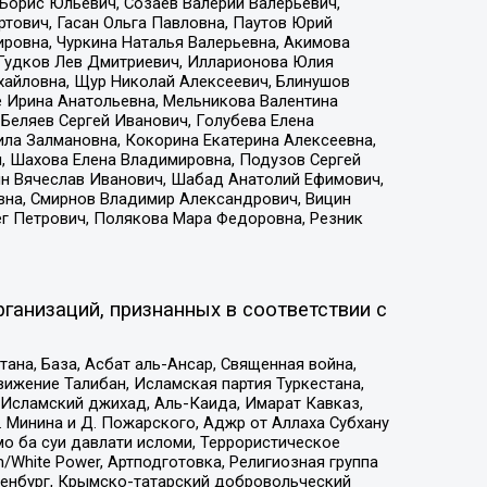
Борис Юльевич, Созаев Валерий Валерьевич,
тович, Гасан Ольга Павловна, Паутов Юрий
ровна, Чуркина Наталья Валерьевна, Акимова
 Гудков Лев Дмитриевич, Илларионова Юлия
ихайловна, Щур Николай Алексеевич, Блинушов
е Ирина Анатольевна, Мельникова Валентина
Беляев Сергей Иванович, Голубева Елена
ила Залмановна, Кокорина Екатерина Алексеевна,
, Шахова Елена Владимировна, Подузов Сергей
ин Вячеслав Иванович, Шабад Анатолий Ефимович,
вна, Смирнов Владимир Александрович, Вицин
ег Петрович, Полякова Мара Федоровна, Резник
ганизаций, признанных в соответствии с
на, База, Асбат аль-Ансар, Священная война,
ижение Талибан, Исламская партия Туркестана,
Исламский джихад, Аль-Каида, Имарат Кавказ,
 Минина и Д. Пожарского, Аджр от Аллаха Субхану
о ба суи давлати исломи, Террористическое
/White Power, Артподготовка, Религиозная группа
Оренбург, Крымско-татарский добровольческий