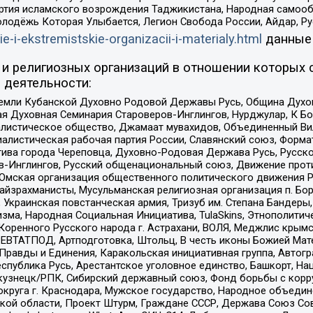
ртия исламского возрождения Таджикистана, Народная самооб
олодёжь Которая Улыбается, Легион Свобода России, Айдар, Р
ie-i-ekstremistskie-organizacii-i-materialy.html
данные
и религиозных организаций в отношении которых 
 деятельности:
земли Кубанской Духовно Родовой Державы Русь, Община Духо
 Духовная Семинария Староверов-Инглингов, Нурджулар, К Бо
листическое общество, Джамаат мувахидов, Объединенный Вил
иалистическая рабочая партия России, Славянский союз, Форма
ива города Череповца, Духовно-Родовая Держава Русь, Русск
-Инглингов, Русский общенациональный союз, Движение против
 Омская организация общественного политического движения Р
йзрахманисты, Мусульманская религиозная организация п. Бо
краинская повстанческая армия, Тризуб им. Степана Бандеры, Бр
зма, Народная Социальная Инициатива, TulaSkins, Этнополитич
оренного Русского народа г. Астрахани, ВОЛЯ, Меджлис крымс
РЕВТАТПОД, Артподготовка, Штольц, В честь иконы Божией Мате
равды и Единения, Каракольская инициативная группа, Автогра
спублика Русь, Арестантское уголовное единство, Башкорт, Наци
окузнецк/РПК, Сибирский державный союз, Фонд борьбы с кор
округа г. Краснодара, Мужское государство, Народное объедин
ой области, Проект Штурм, Граждане СССР, Держава Союз Сов