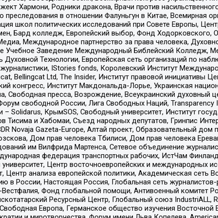
ект Хармони, Родники дракона, Врачи против насильственного
ию преследования в отношении Фалуньгун в Китае, Всемирная о
ация школ политических исследований при Совете Европы, Цен
мен, Бард колледж, Европейский выбор, Фонд Ходорковского,
едиа, Международное партнерство за права человека, Духовно
ое Учебное Заведение Международный Библейский Колледж, М
ь Духовной Технологии, Европейская сеть организаций по наб
урналистики, IStories fonds, Королевский Институт Между
gcat, Bellingcat Ltd, The Insider, Институт правовой инициатив
инский конгресс, Институт Макдональда-Лорье, Украинская нац
, Свободная пресса, Возрождение, Всеукраинский духовный цен
орум свободной России, Лига Свободных Наций, Transparеncy I
– Solidarus, КрымSOS, Свободный университет, Институт госу
в Тисима и Хабомаи, Съезд народных депутатов, Гринпис Инте
DR Novaja Gazeta-Europe, Алтай проект, Образовательный дом 
зскова, Дом прав человека Тбилиси, Дом прав человека Ерева
едований им Вилфрида Мартенса, Сетевое объединение журнали
Международная федерация транспортных рабочих, ИстЧам Финлан
й университет, Центр восточноевропейских и международных и
, Центр анализа европейской политики, Академическая сеть Во
ю в России, Настоящая Россия, Глобальная сеть журналистов
естфалия, Фонд глобальной помощи, Антивоенный комитет России,
татарский Ресурсный Центр, Глобальный союз IndustriALL, Russi
 Свободная Европа, Германское общество изучения Восточной 
и и миротворчества, Форум имени Льва Копелева, American Counci