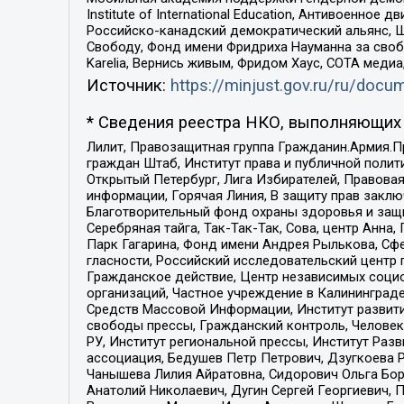
Institute of International Education, Антивоенн
Российско-канадский демократический альянс, 
Свободу, Фонд имени Фридриха Науманна за свобо
Karelia, Вернись живым, Фридом Хаус, СОТА меди
Источник:
https://minjust.gov.ru/ru/doc
* Сведения реестра НКО, выполняющих 
Лилит, Правозащитная группа Гражданин.Армия.П
граждан Штаб, Институт права и публичной поли
Открытый Петербург, Лига Избирателей, Правова
информации, Горячая Линия, В защиту прав закл
Благотворительный фонд охраны здоровья и защи
Серебряная тайга, Так-Так-Так, Сова, центр Анн
Парк Гагарина, Фонд имени Андрея Рылькова, Сф
гласности, Российский исследовательский центр 
Гражданское действие, Центр независимых соци
организаций, Частное учреждение в Калининград
Средств Массовой Информации, Институт развити
свободы прессы, Гражданский контроль, Человек
РУ, Институт региональной прессы, Институт Ра
ассоциация, Бедушев Петр Петрович, Дзугкоева 
Чанышева Лилия Айратовна, Сидорович Ольга Бори
Анатолий Николаевич, Дугин Сергей Георгиевич, 