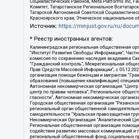
Социалистических Районов, Meta Platforms Inc, 
Комитет, Татарстанское Региональное Всетатар
Татарской Автономной Советской Социалистическ
Красноярского края, Этническое национальное о
Источник:
https://minjust.gov.ru/ru/doc
* Реестр иностранных агентов:
Калининградская региональная общественная организация "Экозащита!-Женсовет", Фонд содействия защите прав и свобод граждан "Общественный вердикт", Фонд "Институт Развития Свободы Информации", Частное учреждение "Информационное агентство МЕМО. РУ", Региональная общественная организация "Общественная комиссия по сохранению наследия академика Сахарова", Фонд поддержки свободы прессы, Санкт-Петербургская общественная правозащитная организация "Гражданский контроль", Межрегиональная общественная организация "Информационно-просветительский центр "Мемориал", Региональный Фонд "Центр Защиты Прав Средств Массовой Информации", с 05.12.2023 Фонд "Центр Защиты Прав Средств массовой информации", Региональная общественная благотворительная организация помощи беженцам и мигрантам "Гражданское содействие", Негосударственное образовательное учреждение дополнительного профессионального образования (повышение квалификации) специалистов "АКАДЕМИЯ ПО ПРАВАМ ЧЕЛОВЕКА", Свердловская региональная общественная организация "Сутяжник", Автономная некоммерческая организация "Центр независимых социологических исследований", Союз общественных объединений "Российский исследовательский центр по правам человека", Региональное общественное учреждение научно-информационный центр "МЕМОРИАЛ", Некоммерческая организация "Фонд защиты гласности", Автономная некоммерческая организация "Институт прав человека", Городская общественная организация "Екатеринбургское общество "МЕМОРИАЛ", Городская общественная организация "Рязанское историко-просветительское и правозащитное общество "Мемориал" (Рязанский Мемориал), Челябинский региональный орган общественной самодеятельности – женское общественное объединение "Женщины Евразии", Челябинский региональный орган общественной самодеятельности "Уральская правозащитная группа", Фонд содействия защите здоровья и социальной справедливости имени Андрея Рылькова, Автономная Некоммерческая Организация "Аналитический Центр Юрия Левады", Автономная некоммерческая организация социальной поддержки населения "Проект Апрель", Региональная общественная организация помощи женщинам и детям, находящимся в кризисной ситуации "Информационно-методический центр "Анна", Фонд содействия развитию массовых коммуникаций и правовому просвещению "Так-так-Так", Фонд содействия устойчивому развитию "Серебряная тайга", Свердловский региональный общественный фонд социальных проектов "Новое время", "Idel.Реалии", Кавказ.Реалии, Крым.Реалии, Телеканал Настоящее Время, Татаро-башкирская служба Радио Свобода (Azatliq Radiosi), Радио Свободная Европа/Радио Свобода (PCE/PC), "Сибирь.Реалии", "Фактограф", Благотворительный фонд помощи осужденным и их семьям, Автономная некоммерческая организация "Институт глобализации и социальных движений", Фонд "В защиту прав заключенных", Частное учреждение "Центр поддержки и содействия развитию средств массовой информации", Пензенский региональный общественный благотворительный фонд "Гражданский союз", "Север.Реалии", Некоммерческая организация Фонд "Правовая инициатива", 