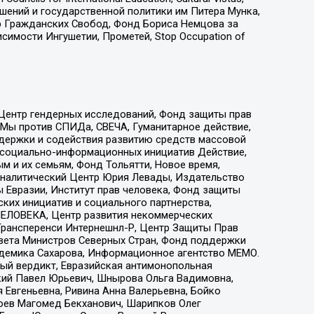
ошений и государственной политики им Питера Мунка,
 Гражданских Свобод, Фонд Бориса Немцова за
имости Ингушетии, Прометей, Stop Occupation of
 Центр гендерных исследований, Фонд защиты прав
 Мы против СПИДа, СВЕЧА, Гуманитарное действие,
ддержки и содействия развитию средств массовой
р социально-информационных инициатив Действие,
 и их семьям, Фонд Тольятти, Новое время,
, Аналитический Центр Юрия Левады, Издательство
 Евразии, Институт прав человека, Фонд защиты
ких инициатив и социального партнерства,
ЕЛОВЕКА, Центр развития некоммерческих
 Трансперенси Интернешнл-Р, Центр Защиты Прав
овета Министров Северных Стран, Фонд поддержки
адемика Сахарова, Информационное агентство МЕМО.
ый вердикт, Евразийская антимонопольная
кий Павел Юрьевич, Шнырова Ольга Вадимовна,
 Евгеньевна, Ривина Анна Валерьевна, Бойко
хоев Магомед Бекханович, Шарипков Олег